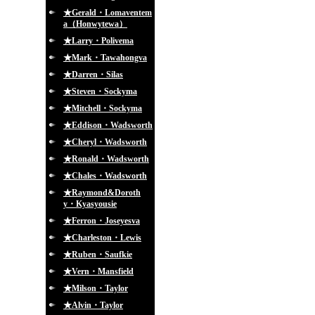
★Gerald・Lomaventem
a（Honwytewa）
★Larry・Polivema
★Mark・Tawahongva
★Darren・Silas
★Steven・Sockyma
★Mitchell・Sockyma
★Eddison・Wadsworth
★Cheryl・Wadsworth
★Ronald・Wadsworth
★Chales・Wadsworth
★Raymond&Doroth
y・Kyasyousie
★Ferron・Joseyesva
★Charleston・Lewis
★Ruben・Saufkie
★Vern・Mansfield
★Milson・Taylor
★Alvin・Taylor