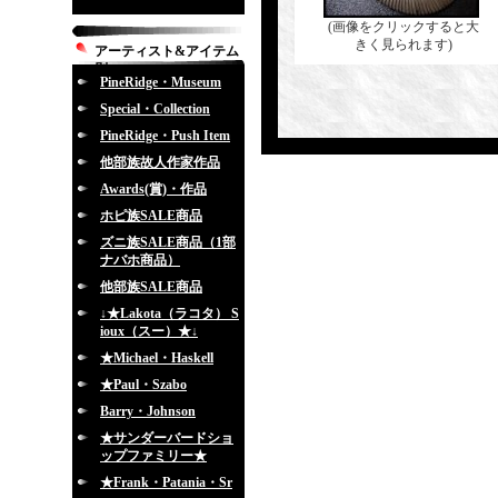
(画像をクリックすると大
きく見られます)
アーティスト&アイテム
別
PineRidge・Museum
Special・Collection
PineRidge・Push Item
他部族故人作家作品
Awards(賞)・作品
ホピ族SALE商品
ズニ族SALE商品（1部
ナバホ商品）
他部族SALE商品
↓★Lakota（ラコタ） S
ioux（スー）★↓
★Michael・Haskell
★Paul・Szabo
Barry・Johnson
★サンダーバードショ
ップファミリー★
★Frank・Patania・Sr