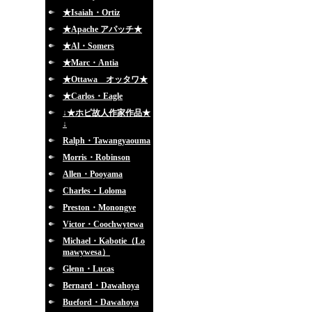
★Isaiah・Ortiz
★Apache アパッチ★
★Al・Somers
★Marc・Antia
★Ottawa オッタワ★
★Carlos・Eagle
↓★ホピ故人作家作品★
↓
Ralph・Tawangyaouma
Morris・Robinson
Allen・Pooyama
Charles・Loloma
Preston・Monongye
Victor・Coochwytewa
Michael・Kabotie（Lo
mawywesa）
Glenn・Lucas
Bernard・Dawahoya
Bueford・Dawahoya