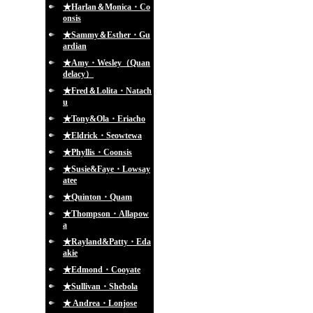
★Harlan＆Monica・Co
onsis
★Sammy＆Esther・Gu
ardian
★Amy・Wesley（Quan
delacy）
★Fred＆Lolita・Natach
u
★Tony&Ola・Eriacho
★Eldrick・Seowtewa
★Phyllis・Coonsis
★Susie&Faye・Lowsay
atee
★Quinton・Quam
★Thompson・Allapow
a
★Rayland&Patty・Eda
akie
★Edmond・Cooyate
★Sullivan・Shebola
★ Andrea・Lonjose