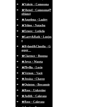
★Valerie・Comosona
★Shenel・Comosona(P
oblano)
★Angelena・Laahty
★Yelmo・Natachu
★Ernest・Leekela
★Larry&Rath・Lonjos
e
★Ryland&Claudia・G
asper
★Clarence・Booqua
★Joyce・Waseta
★Phyllia・Lucio
★Vernon・Vacit
★Jessica・Chavez
★Quinton・Bowannie
★Rose・Unkestine
★Judith・Calavaza
★Rose・Calavaza