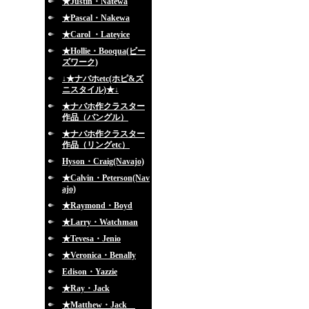
★Justin・Natewa
★Pascal・Nakewa
★Carol ・Lateyice
★Hollie・Booqua(ビー
ズワーク)
↓★ナバホetc(ホピ&ズ
ニスタイル)★↓
★ナバホ作クラスター
作品（バングル）
★ナバホ作クラスター
作品（リングetc）
Hyson・Craig(Navajo)
★Calvin・Peterson(Nav
ajo)
★Raymond・Boyd
★Larry・Watchman
★Tevesa・Jenio
★Veronica・Benally
Edison・Yazzie
★Ray・Jack
★Matthew・Jack