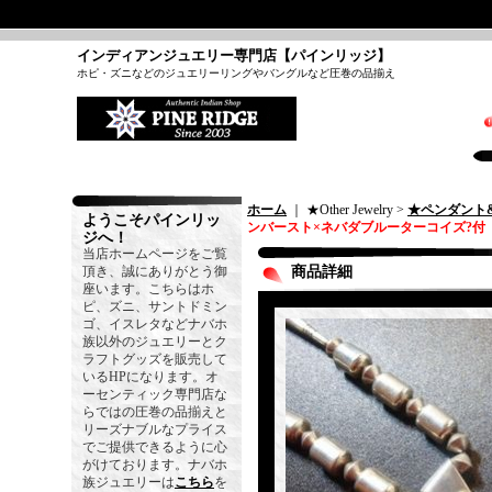
インディアンジュエリー専門店【パインリッジ】
ホピ・ズニなどのジュエリーリングやバングルなど圧巻の品揃え
ホーム
｜ ★Other Jewelry >
★ペンダント
ようこそパインリッ
ンバースト×ネバダブルーターコイズ?
ジへ！
当店ホームページをご覧
頂き、誠にありがとう御
商品詳細
座います。こちらはホ
ピ、ズニ、サントドミン
ゴ、イスレタなどナバホ
族以外のジュエリーとク
ラフトグッズを販売して
いるHPになります。オ
ーセンティック専門店な
らではの圧巻の品揃えと
リーズナブルなプライス
でご提供できるように心
がけております。ナバホ
族ジュエリーは
こちら
を