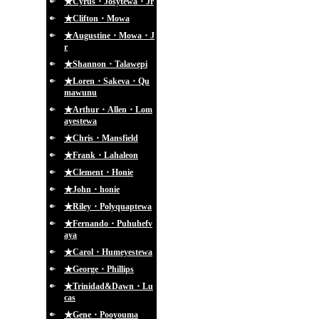
★Cyrus・Josytewa・Jr
★Clifton・Mowa
★Augustine・Mowa・J
r
★Shannon・Talawepi
★Loren・Sakeva・Qu
mawunu
★Arthur・Allen・Lom
ayestewa
★Chris・Mansfield
★Frank・Lahaleon
★Clement・Honie
★John・honie
★Riley・Polyquaptewa
★Fernando・Puhuhefv
aya
★Carol・Humeyestewa
★George・Phillips
★Trinidad&Dawn・Lu
cas
★Gene・Pooyouma