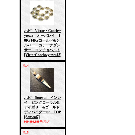
ホピ Victor・Coochw
ytewa オーバレイ 1
8K?14K?ゴールド&シ
ルバー カチーナダン
サー コンチョベルト
[VictorCoochwytewa13]
No.4
ホピ Sonwai インレ
イ ピンクコーラル&
アイボリー&ゴールド
ディバイダーetc TOP
[Sonwai7]
999,999,999円
(税込)
No.5