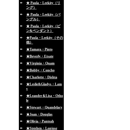
★ Paula・Leekity（リ
ング）
★ Paula・Leekity（バ
ングル）
★ Paula・Leekity（ピ
ン&ペンダント）
★Paula・Leekity（その
他）
★Tamara・Pinto
★Beverly・Etsate
★Virginia・Quam
★Bobby・Concho
★Charlotte・Dishta
★Leslie&Gladys・Lam
y
★Leander＆Lisa・Otho
le
★Stewart・Quandelacy
★Joan・Douglas
★Olivia・Panteah
★Stephen・Lonjose