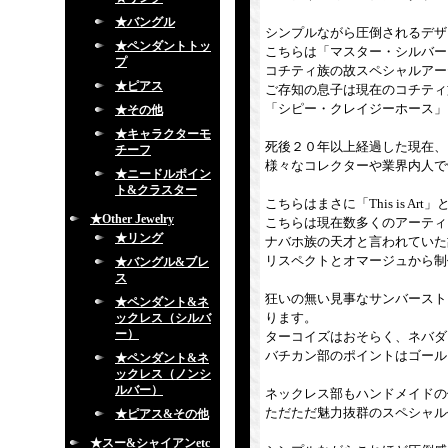
★バングル
シンプルながら圧倒されるデザ
★ペンダントトッ
こちらは「マスター・シルバー
プ
コチティ族の故スペシャルアー
★ピアス
ご存知の息子は現在のコチティ
「シピー・クレイジーホース」
★その他
★キャラクターモ
死後２０年以上経過した現在、
チーフ
様々なコレクターや業界内人で
★ニードルポイン
ト&クラスター
こちらはまさに「This is A
★Other Jewelry
こちらは現在数多くのアーティ
★リング
ナバホ族の天才と言われていた
リスペクトとオマージュから制
★バングル&ブレ
ス
狂いの無い見事なサンバースト
★ペンダント&ネ
ります。
ックレス（シルバ
ー）
ターコイズはおそらく、ネバダ
バチカン部のポイントはゴール
★ペンダント&ネ
ックレス（ノンシ
ルバー）
ネックレス部もハンドメイドの
ただただ魅力抜群のスペシャル
★ピアス&その他
★スー&シャイアンetc