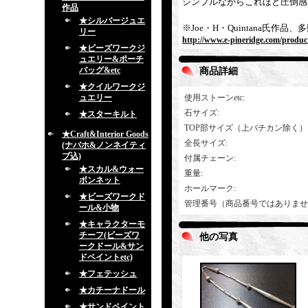
シンプルながらこれほど圧倒感
作品
★シルバージュエ
※Joe・H・Quintana氏
リー
http://www.e-pineridge.com/produc
★ビーズワークジ
ュエリー&ポーチ
バッグ&etc
商品詳細
★クイルワークジ
ュエリー
使用ストーンetc
:
石サイズ
:
★スターキルト
TOP部サイズ（上バチカン除く）
★Craft&Interior Goods
全長サイズ
:
(ナバホ&ノンネイティ
ブ込)
付属チェーン
:
★スカル&ウォー
重量
:
ボンネット
ホールマーク
:
★ビーズワークド
管理番号（商品番号ではありませ
ール&小物
★キャラクターモ
チーフ(ビーズワ
他の写真
ークドール&サン
ドペイントetc)
★フェテッシュ
★カチーナドール
★サンドペイント