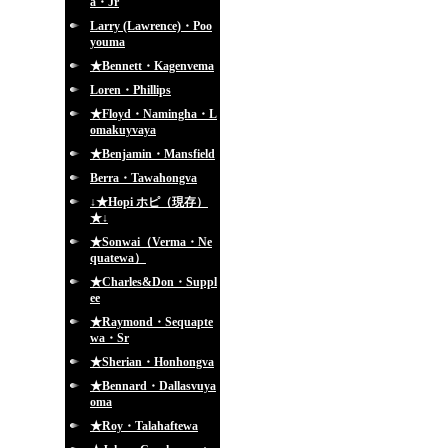
a・Jr
Larry (Lawrence)・Poo
youma
★Bennett・Kagenvema
Loren・Phillips
★Floyd・Namingha・L
omakuyvaya
★Benjamin・Mansfield
Berra・Tawahongva
↓★Hopi ホピ（現存）
★↓
★Sonwai（Verma・Ne
quatewa）
★Charles&Don・Suppl
ee
★Raymond・Sequapte
wa・Sr
★Sherian・Honhongva
★Bennard・Dallasvuya
oma
★Roy・Talahaftewa