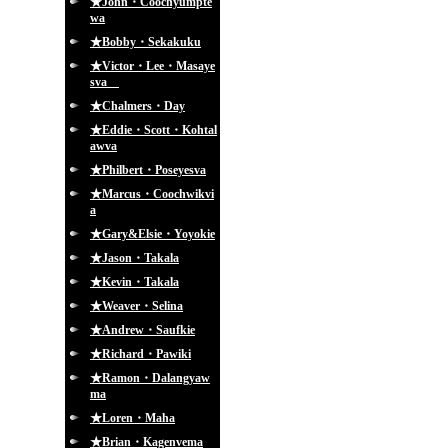
★John・Coochyumpte
wa
★Bobby・Sekakuku
★Victor・Lee・Masaye
sva
★Chalmers・Day
★Eddie・Scott・Kohtal
awva
★Philbert・Poseyesva
★Marcus・Coochwikvi
a
★Gary&Elsie・Yoyokie
★Jason・Takala
★Kevin・Takala
★Weaver・Selina
★Andrew・Saufkie
★Richard・Pawiki
★Ramon・Dalangyaw
ma
★Loren・Maha
★Brian・Kagenvema