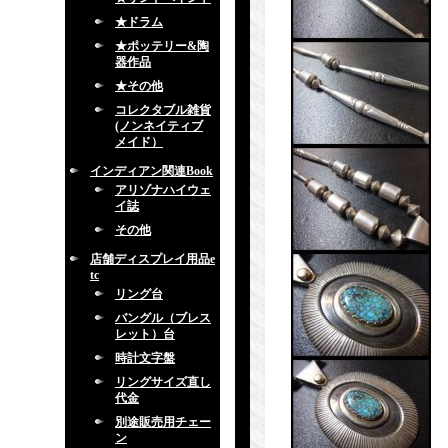
★ドラム
★ポッテリー&陶
器作品
★その他
コレクタブル雑貨
(ノンネイティブ
メイド）
インディアン関連Book
アリゾナハイウェ
イ誌
その他
店舗ディスプレイ用品e
tc
リング台
バングル（ブレス
レット）台
時計文字盤
リングサイズ直し
代金
別途販売用チェー
ン