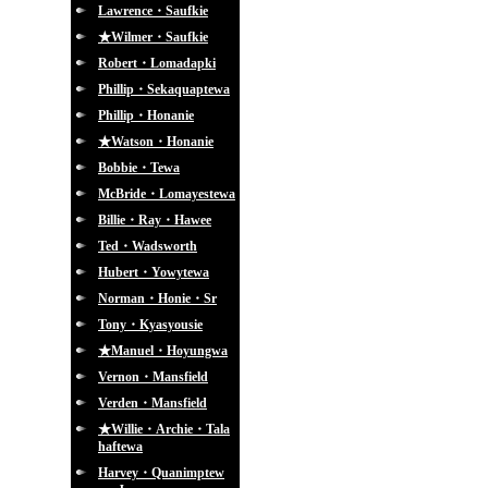
Lawrence・Saufkie
★Wilmer・Saufkie
Robert・Lomadapki
Phillip・Sekaquaptewa
Phillip・Honanie
★Watson・Honanie
Bobbie・Tewa
McBride・Lomayestewa
Billie・Ray・Hawee
Ted・Wadsworth
Hubert・Yowytewa
Norman・Honie・Sr
Tony・Kyasyousie
★Manuel・Hoyungwa
Vernon・Mansfield
Verden・Mansfield
★Willie・Archie・Tala
haftewa
Harvey・Quanimptew