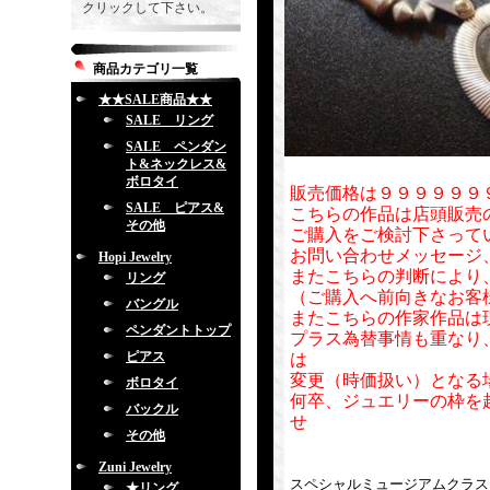
クリックして下さい。
商品カテゴリ一覧
★★SALE商品★★
SALE リング
SALE ペンダン
ト&ネックレス&
ボロタイ
販売価格は９９９９９９
SALE ピアス&
こちらの作品は店頭販売
その他
ご購入をご検討下さって
お問い合わせメッセージ
Hopi Jewelry
またこちらの判断により
リング
（ご購入へ前向きなお客
バングル
またこちらの作家作品は
ペンダントトップ
プラス為替事情も重なり
ピアス
は
変更（時価扱い）となる
ボロタイ
何卒、ジュエリーの枠を
バックル
せ
その他
Zuni Jewelry
スペシャルミュージアムクラス
★リング