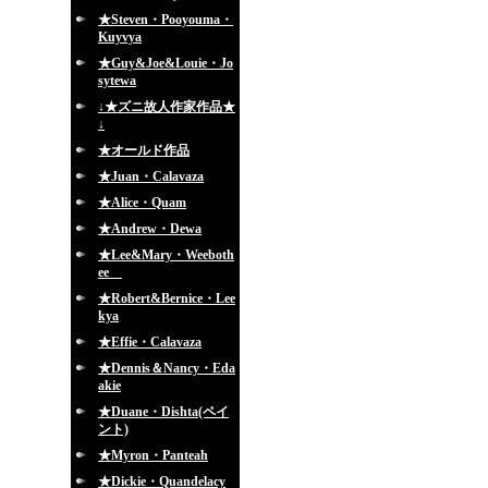
★Steven・Pooyouma・
Kuyvya
★Guy&Joe&Louie・Jo
sytewa
↓★ズニ故人作家作品★
↓
★オールド作品
★Juan・Calavaza
★Alice・Quam
★Andrew・Dewa
★Lee&Mary・Weeboth
ee
★Robert&Bernice・Lee
kya
★Effie・Calavaza
★Dennis＆Nancy・Eda
akie
★Duane・Dishta(ペイ
ント)
★Myron・Panteah
★Dickie・Quandelacy