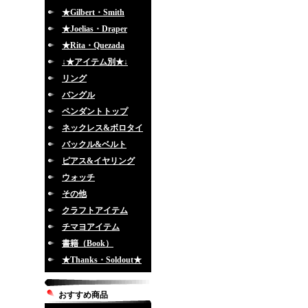
★Gilbert・Smith
★Joelias・Draper
★Rita・Quezada
↓★アイテム別★↓
リング
バングル
ペンダントトップ
ネックレス&ボロタイ
バックル&ベルト
ピアス&イヤリング
ウォッチ
その他
クラフトアイテム
チマヨアイテム
書籍（Book）
★Thanks・Soldout★
おすすめ商品