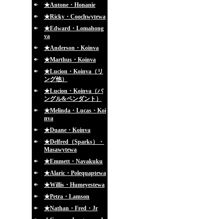
★Antone・Honanie
★Ricky・Coochwytewa
★Edward・Lomahong
va
★Anderson・Koinva
★Marthus・Koinva
★Lucion・Koinva（リ
ング他）
★Lucion・Koinva（バ
ングル&ペンダント）
★Melinda・Lucas・Koi
nva
★Duane・Koinva
★Delfred（Sparks）・
Masawytewa
★Emmett・Navakuku
★Alaric・Polequaptewa
★Willis・Humeyestewa
★Petra・Lamson
★Nathan・Fred・Jr