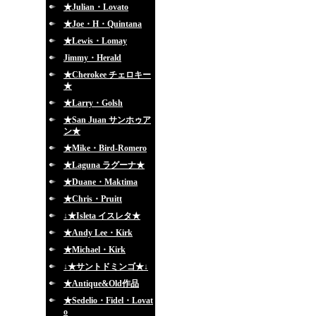
★Julian・Lovato
★Joe・H・Quintana
★Lewis・Lomay
Jimmy・Herald
★Cherokee チェロキー
★
★Larry・Golsh
★San Juan サンホゥア
ン★
★Mike・Bird-Romero
★Laguna ラグーナ★
★Duane・Maktima
★Chris・Pruitt
↓★Isleta イスレタ★
★Andy Lee・Kirk
★Michael・Kirk
↓★サントドミンゴ★↓
★Antique&Old作品
★Sedelio・Fidel・Lovat
o