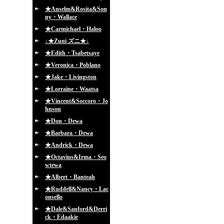
★Anselm&Rosita&Son
ny・Wallace
★Carmichael・Haloo
↓★Zuni ズニ★↓
★Edith・Tsabetsaye
★Veronica・Poblano
★Jake・Livingston
★Lorraine・Waatsa
★Vincent&Soccoro・Jo
hnson
★Don・Dewa
★Barbara・Dewa
★Andrick・Dewa
★Octavius&Irma・Seo
wtewa
★Albert・Banteah
★Ruddell&Nancy・Lac
onsello
★Dale&Sanford&Derri
ck・Edaakie