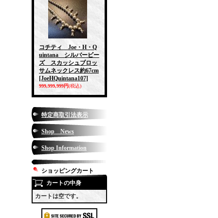
コチティ Joe・H・Q
uintana シルバービー
ズ スカッシュブロッ
サムネックレス約67cm
[JoeHQuintana107]
999,999,999円
(税込)
特定商取引法表示
Shop News
Shop Information
ショッピングカート
カートの中身
カートは空です。