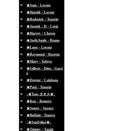
★Sam・Lovato
★Harold・Lovato
★Roderick・Tenorio
★Joseph・D・Coriz
★Harvey・Chavez
★Joe&Angle・Reano
★Lupe・Lovato
★Raymond・Rosetta
★Mary・Tafoya
★Gilbert・Dino・Garci
a
★Dorene・Calabaza
★Paul・Tenorio
↓★Taos タオス★↓
★Ken・Romero
★Sonny・Spruce
★Buffalo・Dancer
↓★SanFelipe★↓
★Timmy・Yazzie