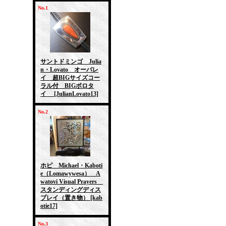
No.1
サントドミンゴ Julia
n・Lovato オーバレ
イ 超BIGサイズコー
ラル付 BIGボロタ
イ
[JulianLovato13]
No.2
ホピ Michael・Kaboti
e（Lomawywesa） A
watovi Visual Prayers
スタンディングディス
プレイ（置き物）
[kab
otie17]
No.3