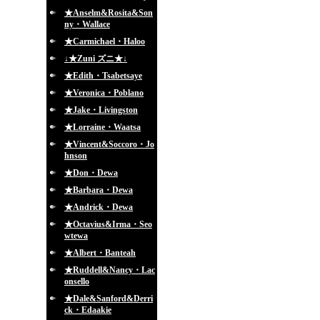
★Anselm&Rosita&Son
ny・Wallace
★Carmichael・Haloo
↓★Zuni ズニ★↓
★Edith・Tsabetsaye
★Veronica・Poblano
★Jake・Livingston
★Lorraine・Waatsa
★Vincent&Soccoro・Jo
hnson
★Don・Dewa
★Barbara・Dewa
★Andrick・Dewa
★Octavius&Irma・Seo
wtewa
★Albert・Banteah
★Ruddell&Nancy・Lac
onsello
★Dale&Sanford&Derri
ck・Edaakie