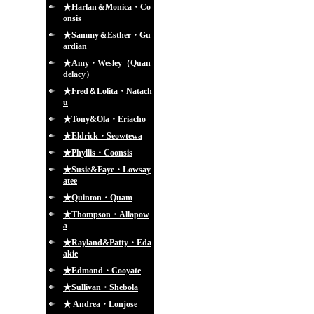
★Harlan＆Monica・Co
onsis
★Sammy＆Esther・Gu
ardian
★Amy・Wesley（Quan
delacy）
★Fred＆Lolita・Natach
u
★Tony&Ola・Eriacho
★Eldrick・Seowtewa
★Phyllis・Coonsis
★Susie&Faye・Lowsay
atee
★Quinton・Quam
★Thompson・Allapow
a
★Rayland&Patty・Eda
akie
★Edmond・Cooyate
★Sullivan・Shebola
★ Andrea・Lonjose