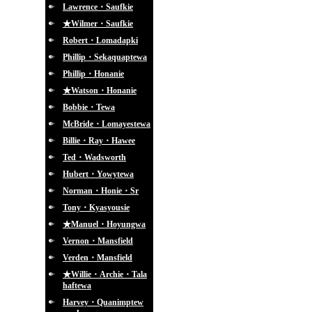
Lawrence・Saufkie
★Wilmer・Saufkie
Robert・Lomadapki
Phillip・Sekaquaptewa
Phillip・Honanie
★Watson・Honanie
Bobbie・Tewa
McBride・Lomayestewa
Billie・Ray・Hawee
Ted・Wadsworth
Hubert・Yowytewa
Norman・Honie・Sr
Tony・Kyasyousie
★Manuel・Hoyungwa
Vernon・Mansfield
Verden・Mansfield
★Willie・Archie・Tala
haftewa
Harvey・Quanimptew