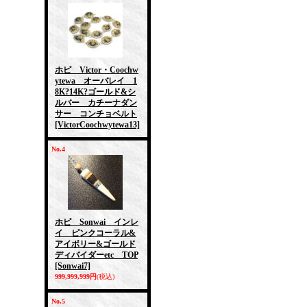
ホピ Victor・Coochw
ytewa オーバレイ 1
8K?14K?ゴールド&シ
ルバー カチーナダン
サー コンチョベルト
[VictorCoochwytewa13]
No.4
ホピ Sonwai インレ
イ ピンクコーラル&
アイボリー&ゴールド
ディバイダーetc TOP
[Sonwai7]
999,999,999円
(税込)
No.5