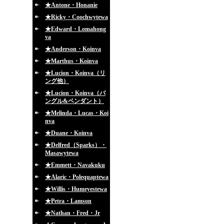
★Antone・Honanie
★Ricky・Coochwytewa
★Edward・Lomahong
va
★Anderson・Koinva
★Marthus・Koinva
★Lucion・Koinva（リ
ング他）
★Lucion・Koinva（バ
ングル&ペンダント）
★Melinda・Lucas・Koi
nva
★Duane・Koinva
★Delfred（Sparks）・
Masawytewa
★Emmett・Navakuku
★Alaric・Polequaptewa
★Willis・Humeyestewa
★Petra・Lamson
★Nathan・Fred・Jr