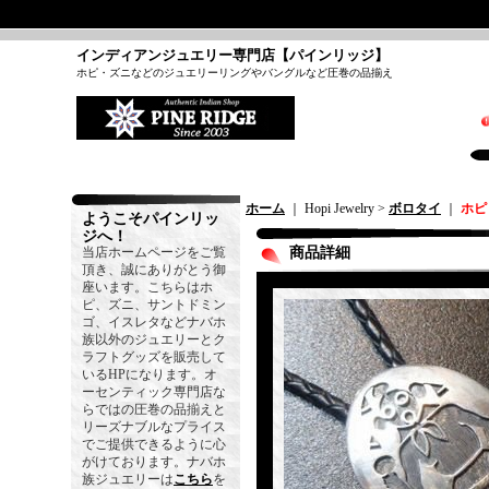
インディアンジュエリー専門店【パインリッジ】
ホピ・ズニなどのジュエリーリングやバングルなど圧巻の品揃え
ホーム
｜ Hopi Jewelry >
ボロタイ
｜
ホピ
ようこそパインリッ
ジへ！
当店ホームページをご覧
商品詳細
頂き、誠にありがとう御
座います。こちらはホ
ピ、ズニ、サントドミン
ゴ、イスレタなどナバホ
族以外のジュエリーとク
ラフトグッズを販売して
いるHPになります。オ
ーセンティック専門店な
らではの圧巻の品揃えと
リーズナブルなプライス
でご提供できるように心
がけております。ナバホ
族ジュエリーは
こちら
を