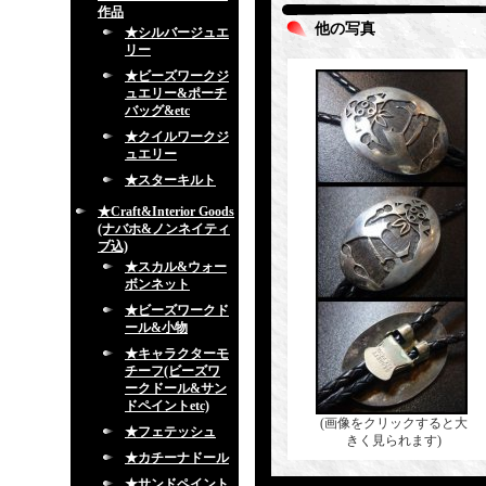
作品
他の写真
★シルバージュエ
リー
★ビーズワークジ
ュエリー&ポーチ
バッグ&etc
★クイルワークジ
ュエリー
★スターキルト
★Craft&Interior Goods
(ナバホ&ノンネイティ
ブ込)
★スカル&ウォー
ボンネット
★ビーズワークド
ール&小物
★キャラクターモ
チーフ(ビーズワ
ークドール&サン
ドペイントetc)
(画像をクリックすると大
★フェテッシュ
きく見られます)
★カチーナドール
★サンドペイント