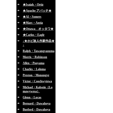
★Isaiah・Ortiz
★Apache アパッチ★
★Al・Somers
★Marc・Antia
★Ottawa オッタワ★
★Carlos・Eagle
↓★ホピ故人作家作品★
↓
Ralph・Tawangyaouma
Morris・Robinson
Allen・Pooyama
Charles・Loloma
Preston・Monongye
Victor・Coochwytewa
Michael・Kabotie（Lo
mawywesa）
Glenn・Lucas
Bernard・Dawahoya
Bueford・Dawahoya