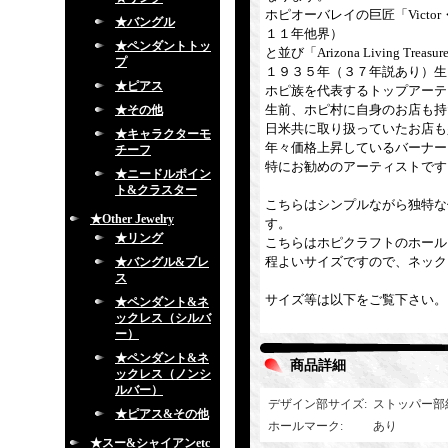
ホピオーバレイの巨匠「Victor・C
★バングル
１１年他界）
★ペンダントトッ
と並び「Arizona Living
プ
１９３５年（３７年説あり）生
★ピアス
ホピ族を代表するトップアーテ
生前、ホピ村に自身のお店も持
★その他
日米共に取り扱っていたお店も
★キャラクターモ
年々価格上昇しているバーナー
チーフ
特にお勧めのアーティストです
★ニードルポイン
ト&クラスター
こちらはシンプルながら独特な
★Other Jewelry
す。
★リング
こちらはホピクラフトのホール
程よいサイズですので、ネック
★バングル&ブレ
ス
サイズ等は以下をご覧下さい。
★ペンダント&ネ
ックレス（シルバ
ー）
★ペンダント&ネ
商品詳細
ックレス（ノンシ
ルバー）
デザイン部サイズ
:
ストッパー部
★ピアス&その他
ホールマーク
:
あり
★スー&シャイアンetc