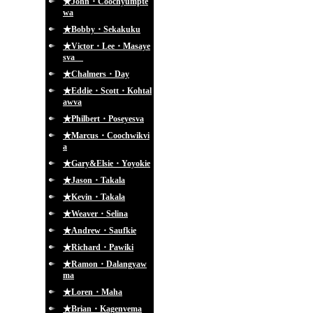
★John・Coochyumpte
wa
★Bobby・Sekakuku
★Victor・Lee・Masaye
sva
★Chalmers・Day
★Eddie・Scott・Kohtal
awva
★Philbert・Poseyesva
★Marcus・Coochwikvi
a
★Gary&Elsie・Yoyokie
★Jason・Takala
★Kevin・Takala
★Weaver・Selina
★Andrew・Saufkie
★Richard・Pawiki
★Ramon・Dalangyaw
ma
★Loren・Maha
★Brian・Kagenvema