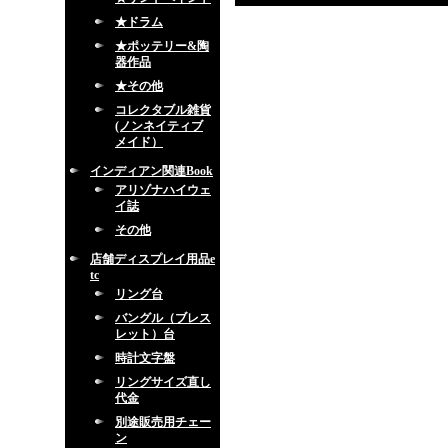
★ドラム
★ポッテリー&陶
器作品
★その他
コレクタブル雑貨
(ノンネイティブ
メイド）
インディアン関連Book
アリゾナハイウェ
イ誌
その他
店舗ディスプレイ用品e
tc
リング台
バングル（ブレス
レット）台
時計文字盤
リングサイズ直し
代金
別途販売用チェー
ン