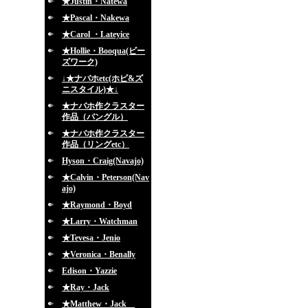
★Justin・Natewa
★Pascal・Nakewa
★Carol ・Lateyice
★Hollie・Booqua(ビー
ズワーク)
↓★ナバホetc(ホピ&ズ
ニスタイル)★↓
★ナバホ作クラスター
作品（バングル）
★ナバホ作クラスター
作品（リングetc）
Hyson・Craig(Navajo)
★Calvin・Peterson(Nav
ajo)
★Raymond・Boyd
★Larry・Watchman
★Tevesa・Jenio
★Veronica・Benally
Edison・Yazzie
★Ray・Jack
★Matthew・Jack