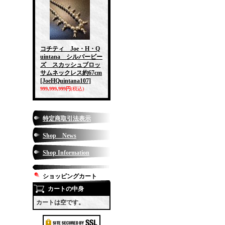
コチティ Joe・H・Q
uintana シルバービー
ズ スカッシュブロッ
サムネックレス約67cm
[JoeHQuintana107]
999,999,999円
(税込)
特定商取引法表示
Shop News
Shop Information
ショッピングカート
カートの中身
カートは空です。