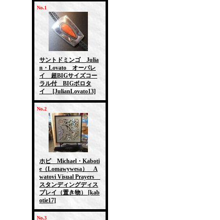
No.1
サントドミンゴ Julia
n・Lovato オーバレ
イ 超BIGサイズコー
ラル付 BIGボロタ
イ
[JulianLovato13]
No.2
ホピ Michael・Kaboti
e（Lomawywesa） A
watovi Visual Prayers
スタンディングディス
プレイ（置き物）
[kab
otie17]
No.3