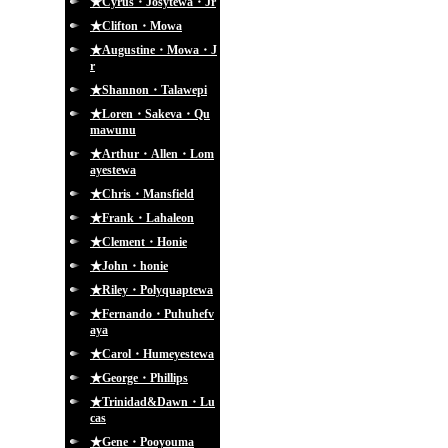
★Cyrus・Josytewa・Jr
★Clifton・Mowa
★Augustine・Mowa・J
r
★Shannon・Talawepi
★Loren・Sakeva・Qu
mawunu
★Arthur・Allen・Lom
ayestewa
★Chris・Mansfield
★Frank・Lahaleon
★Clement・Honie
★John・honie
★Riley・Polyquaptewa
★Fernando・Puhuhefv
aya
★Carol・Humeyestewa
★George・Phillips
★Trinidad&Dawn・Lu
cas
★Gene・Pooyouma