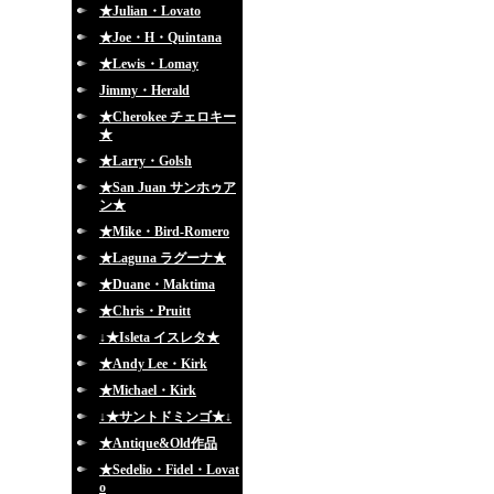
★Julian・Lovato
★Joe・H・Quintana
★Lewis・Lomay
Jimmy・Herald
★Cherokee チェロキー
★
★Larry・Golsh
★San Juan サンホゥア
ン★
★Mike・Bird-Romero
★Laguna ラグーナ★
★Duane・Maktima
★Chris・Pruitt
↓★Isleta イスレタ★
★Andy Lee・Kirk
★Michael・Kirk
↓★サントドミンゴ★↓
★Antique&Old作品
★Sedelio・Fidel・Lovat
o