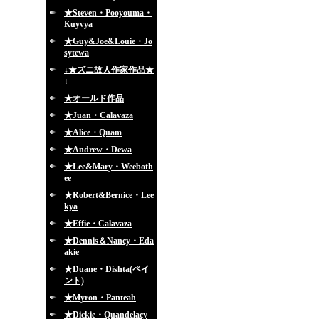
★Steven・Pooyouma・
Kuyvya
★Guy&Joe&Louie・Jo
sytewa
↓★ズニ故人作家作品★
↓
★オールド作品
★Juan・Calavaza
★Alice・Quam
★Andrew・Dewa
★Lee&Mary・Weeboth
ee
★Robert&Bernice・Lee
kya
★Effie・Calavaza
★Dennis＆Nancy・Eda
akie
★Duane・Dishta(ペイ
ント)
★Myron・Panteah
★Dickie・Quandelacy