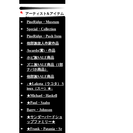
アーティスト&アイテム
別
PineRidge・Museum
Special・Collection
PineRidge・Push Item
他部族故人作家作品
Awards(賞)・作品
ホピ族SALE商品
ズニ族SALE商品（1部
ナバホ商品）
他部族SALE商品
↓★Lakota（ラコタ） S
ioux（スー）★↓
★Michael・Haskell
★Paul・Szabo
Barry・Johnson
★サンダーバードショ
ップファミリー★
★Frank・Patania・Sr