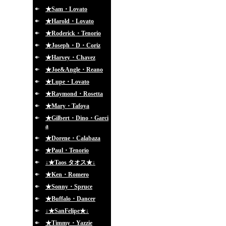
★Sam・Lovato
★Harold・Lovato
★Roderick・Tenorio
★Joseph・D・Coriz
★Harvey・Chavez
★Joe&Angle・Reano
★Lupe・Lovato
★Raymond・Rosetta
★Mary・Tafoya
★Gilbert・Dino・Garci
a
★Dorene・Calabaza
★Paul・Tenorio
↓★Taos タオス★↓
★Ken・Romero
★Sonny・Spruce
★Buffalo・Dancer
↓★SanFelipe★↓
★Timmy・Yazzie