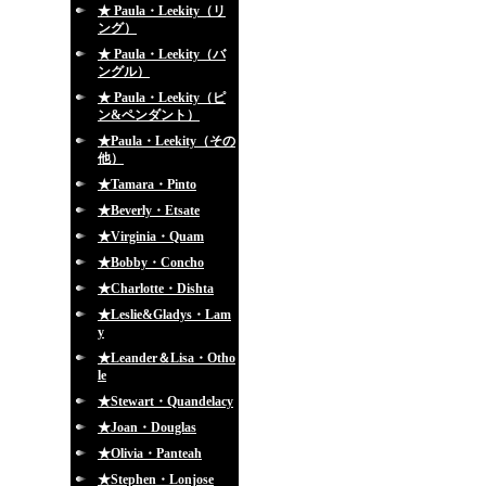
★ Paula・Leekity（リ
ング）
★ Paula・Leekity（バ
ングル）
★ Paula・Leekity（ピ
ン&ペンダント）
★Paula・Leekity（その
他）
★Tamara・Pinto
★Beverly・Etsate
★Virginia・Quam
★Bobby・Concho
★Charlotte・Dishta
★Leslie&Gladys・Lam
y
★Leander＆Lisa・Otho
le
★Stewart・Quandelacy
★Joan・Douglas
★Olivia・Panteah
★Stephen・Lonjose