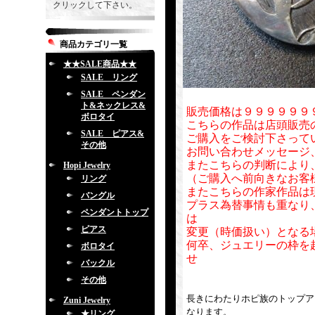
クリックして下さい。
商品カテゴリ一覧
★★SALE商品★★
SALE リング
SALE ペンダン
ト&ネックレス&
販売価格は９９９９９９
ボロタイ
こちらの作品は店頭販売
SALE ピアス&
ご購入をご検討下さって
その他
お問い合わせメッセージ
またこちらの判断により
Hopi Jewelry
（ご購入へ前向きなお客
リング
またこちらの作家作品は
バングル
プラス為替事情も重なり
ペンダントトップ
は
ピアス
変更（時価扱い）となる
何卒、ジュエリーの枠を
ボロタイ
せ
バックル
その他
長きにわたりホピ族のトップアーテ
Zuni Jewelry
なります。
★リング