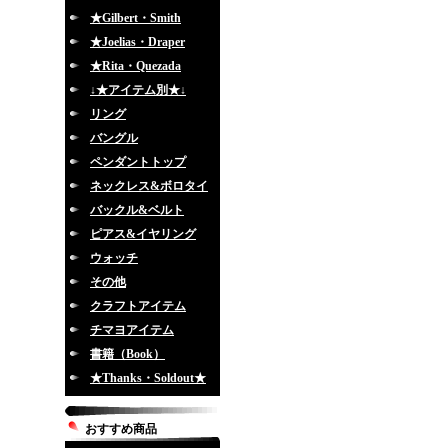
★Gilbert・Smith
★Joelias・Draper
★Rita・Quezada
↓★アイテム別★↓
リング
バングル
ペンダントトップ
ネックレス&ボロタイ
バックル&ベルト
ピアス&イヤリング
ウォッチ
その他
クラフトアイテム
チマヨアイテム
書籍（Book）
★Thanks・Soldout★
おすすめ商品