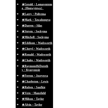
★Gerald・Lomaventem
a（Honwytewa）
★Larry・Polivema
★Mark・Tawahongva
★Darren・Silas
★Steven・Sockyma
★Mitchell・Sockyma
★Eddison・Wadsworth
★Cheryl・Wadsworth
★Ronald・Wadsworth
★Chales・Wadsworth
★Raymond&Doroth
y・Kyasyousie
★Ferron・Joseyesva
★Charleston・Lewis
★Ruben・Saufkie
★Vern・Mansfield
★Milson・Taylor
★Alvin・Taylor