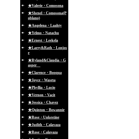
★Valerie・Comosona
★Shenel・Comosona(P
oblano)
★Angelena・Laahty
★Yelmo・Natachu
★Ernest・Leekela
★Larry&Rath・Lonjos
e
★Ryland&Claudia・G
asper
★Clarence・Booqua
★Joyce・Waseta
★Phyllia・Lucio
★Vernon・Vacit
★Jessica・Chavez
★Quinton・Bowannie
★Rose・Unkestine
★Judith・Calavaza
★Rose・Calavaza