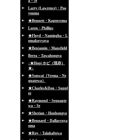
a・Jr
Larry (Lawrence)・Poo
youma
★Bennett・Kagenvema
Loren・Phillips
★Floyd・Namingha・L
omakuyvaya
★Benjamin・Mansfield
Berra・Tawahongva
↓★Hopi ホピ（現存）
★↓
★Sonwai（Verma・Ne
quatewa）
★Charles&Don・Suppl
ee
★Raymond・Sequapte
wa・Sr
★Sherian・Honhongva
★Bennard・Dallasvuya
oma
★Roy・Talahaftewa