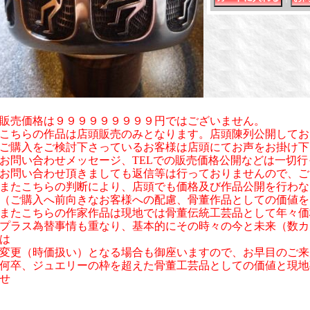
販売価格は９９９９９９９９９円ではございません。
こちらの作品は店頭販売のみとなります。店頭陳列公開してお
ご購入をご検討下さっているお客様は店頭にてお声をお掛け下
お問い合わせメッセージ、TELでの販売価格公開などは一切
お問い合わせ頂きましても返信等は行っておりませんので、ご
またこちらの判断により、店頭でも価格及び作品公開を行わな
（ご購入へ前向きなお客様への配慮、骨董作品としての価値を
またこちらの作家作品は現地では骨董伝統工芸品として年々価
プラス為替事情も重なり、基本的にその時々の今と未来（数カ
は
変更（時価扱い）となる場合も御座いますので、お早目のご来
何卒、ジュエリーの枠を超えた骨董工芸品としての価値と現地
せ