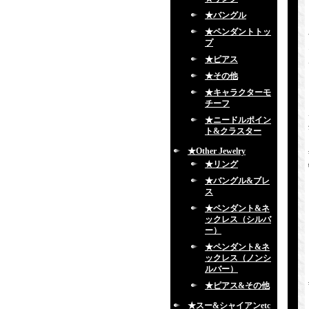
★バングル
★ペンダントトッ
プ
★ピアス
★その他
★キャラクターモ
チーフ
★ニードルポイン
ト&クラスター
★Other Jewelry
★リング
★バングル&ブレ
ス
★ペンダント&ネ
ックレス（シルバ
ー）
★ペンダント&ネ
ックレス（ノンシ
ルバー）
★ピアス&その他
★スー&シャイアンetc