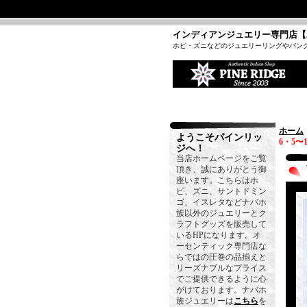
インディアンジュエリー専門店【
ホピ・ズニなどのジュエリーリングやバン
ホーム
ようこそパインリッ
6・5〜
ジへ！
当店ホームページをご覧
頂き、誠にありがとう御
座います。こちらはホ
ピ、ズニ、サントドミン
ゴ、イスレタなどナバホ
族以外のジュエリーとク
ラフトグッズを販売して
いるHPになります。オ
ーセンティック専門店な
らではの圧巻の品揃えと
リーズナブルなプライス
でご提供できるように心
がけております。ナバホ
族ジュエリーは
こちら
を