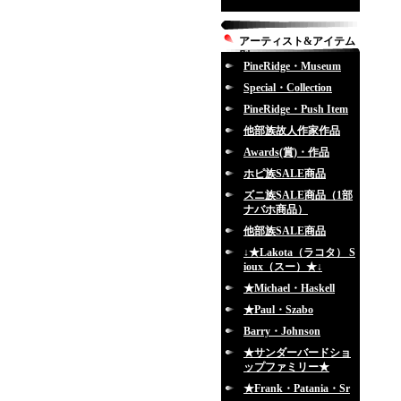
アーティスト&アイテム
別
PineRidge・Museum
Special・Collection
PineRidge・Push Item
他部族故人作家作品
Awards(賞)・作品
ホピ族SALE商品
ズニ族SALE商品（1部
ナバホ商品）
他部族SALE商品
↓★Lakota（ラコタ） S
ioux（スー）★↓
★Michael・Haskell
★Paul・Szabo
Barry・Johnson
★サンダーバードショ
ップファミリー★
★Frank・Patania・Sr