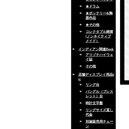
★ドラム
★ポッテリー&陶
器作品
★その他
コレクタブル雑貨
(ノンネイティブ
メイド）
インディアン関連Book
アリゾナハイウェ
イ誌
その他
店舗ディスプレイ用品e
tc
リング台
バングル（ブレス
レット）台
時計文字盤
リングサイズ直し
代金
別途販売用チェー
ン