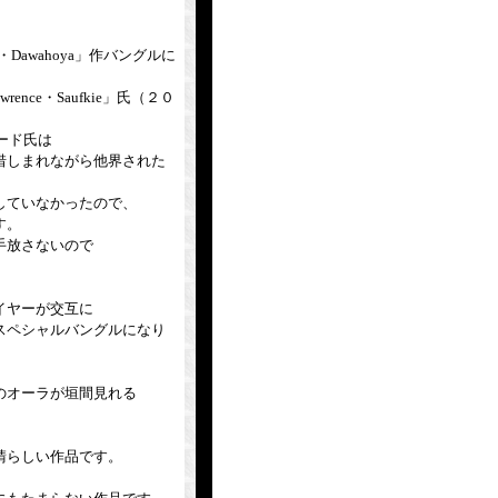
Dawahoya」作バングルに
ence・Saufkie」氏（２０
ナード氏は
惜しまれながら他界された
していなかったので、
す。
手放さないので
イヤーが交互に
スペシャルバングルになり
のオーラが垣間見れる
晴らしい作品です。