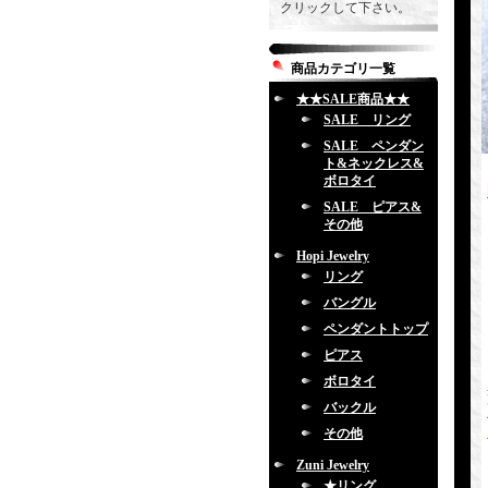
クリックして下さい。
商品カテゴリ一覧
★★SALE商品★★
SALE リング
SALE ペンダン
ト&ネックレス&
ボロタイ
SALE ピアス&
その他
Hopi Jewelry
リング
バングル
ペンダントトップ
ピアス
ボロタイ
バックル
その他
Zuni Jewelry
★リング