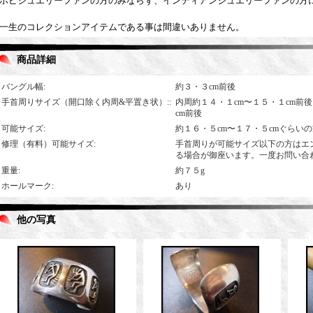
ホピジュエリーファンの方のみならず、インディアンジュエリーファンの方
一生のコレクションアイテムである事は間違いありません。
商品詳細
バングル幅
:
約３・３cm前後
手首周りサイズ（開口除く内周&平置き状）:
:
内周約１４・１cm〜１５・１cm前
cm前後
可能サイズ
:
約１６・５cm〜１７・５cmぐらい
修理（有料）可能サイズ
:
手首周りが可能サイズ以下の方はエ
る場合が御座います。一度お問い合
重量
:
約７５g
ホールマーク
:
あり
他の写真