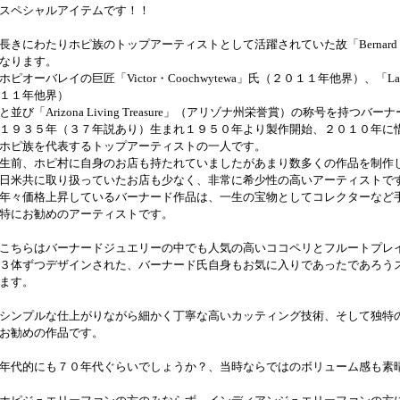
スペシャルアイテムです！！
長きにわたりホピ族のトップアーティストとして活躍されていた故「Bernard・
なります。
ホピオーバレイの巨匠「Victor・Coochwytewa」氏（２０１１年他界）、「Lawr
１１年他界）
と並び「Arizona Living Treasure」（アリゾナ州栄誉賞）の称号を持つバー
１９３５年（３７年説あり）生まれ１９５０年より製作開始、２０１０年に
ホピ族を代表するトップアーティストの一人です。
生前、ホピ村に自身のお店も持たれていましたがあまり数多くの作品を制作
日米共に取り扱っていたお店も少なく、非常に希少性の高いアーティストで
年々価格上昇しているバーナード作品は、一生の宝物としてコレクターなど
特にお勧めのアーティストです。
こちらはバーナードジュエリーの中でも人気の高いココペリとフルートプレ
３体ずつデザインされた、バーナード氏自身もお気に入りであったであろう
ます。
シンプルな仕上がりながら細かく丁寧な高いカッティング技術、そして独特
お勧めの作品です。
年代的にも７０年代ぐらいでしょうか？、当時ならではのボリューム感も素