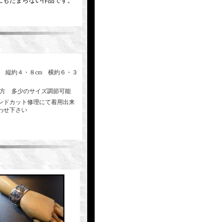
にもたまらない作品です。
後 縦約４・８cm 横約６・３
の方 多少のサイズ調節可能
ンドカット修理にて着用出来
わせ下さい