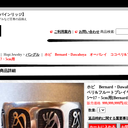
パインリッジ】
グルなど圧巻の品揃え
ご利用案内
｜
お問い合わせ
商品検索
:
｜ Hopi Jewelry >
バングル
｜
ホピ Bernard・Dawahoya オーバレイ ココペ
17・5cm用
商品詳細
ホピ Bernard・Da
ペリ&フルートプレイヤ
5〜17・5cm用
[
Bernar
販売価格
:
999,999,999円
(税
数量
:
返品特約に関する重要事
｜