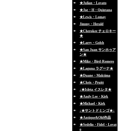
★Julian・Lovato
★Joe・H・Quintana
★Lewis・Lomay
Jimmy・Herald
★Cherokee チェロキー
★
★Larry・Golsh
★San Juan サンホゥア
ン★
★Mike・Bird-Romero
★Laguna ラグーナ★
★Duane・Maktima
★Chris・Pruitt
↓★Isleta イスレタ★
★Andy Lee・Kirk
★Michael・Kirk
↓★サントドミンゴ★↓
★Antique&Old作品
★Sedelio・Fidel・Lovat
o