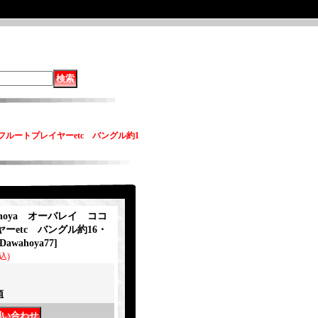
リ&フルートプレイヤーetc バングル約1
wahoya オーバレイ ココ
ーetc バングル約16・
dDawahoya77
]
込)
項