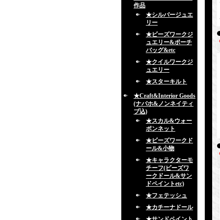
作品
★シルバージュエ
リー
★ビーズワークジ
ュエリー&ポーチ
バッグ&etc
★クイルワークジ
ュエリー
★スターキルト
★Craft&Interior Goods
(ナバホ&ノンネイティ
ブ込)
★スカル&ウォー
ボンネット
★ビーズワークド
ール&小物
★キャラクターモ
チーフ(ビーズワ
ークドール&サン
ドペイントetc)
★フェテッシュ
★カチーナドール
★サンドペイント