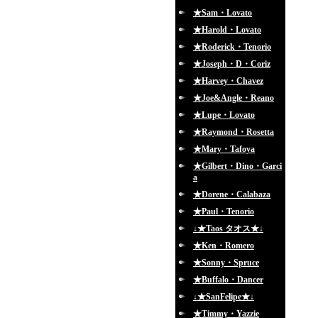
★Sam・Lovato
★Harold・Lovato
★Roderick・Tenorio
★Joseph・D・Coriz
★Harvey・Chavez
★Joe&Angle・Reano
★Lupe・Lovato
★Raymond・Rosetta
★Mary・Tafoya
★Gilbert・Dino・Garci
a
★Dorene・Calabaza
★Paul・Tenorio
↓★Taos タオス★↓
★Ken・Romero
★Sonny・Spruce
★Buffalo・Dancer
↓★SanFelipe★↓
★Timmy・Yazzie