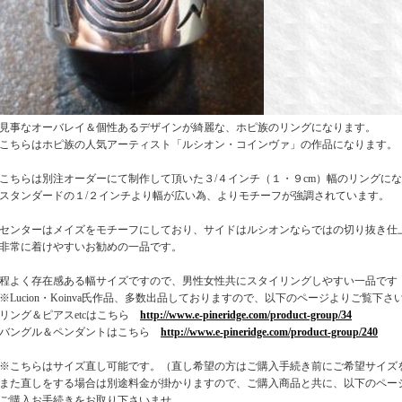
見事なオーバレイ＆個性あるデザインが綺麗な、ホピ族のリングになります。
こちらはホピ族の人気アーティスト「ルシオン・コインヴァ」の作品になります。
こちらは別注オーダーにて制作して頂いた３/４インチ（１・９cm）幅のリングに
スタンダードの１/２インチより幅が広い為、よりモチーフが強調されています。
センターはメイズをモチーフにしており、サイドはルシオンならではの切り抜き仕
非常に着けやすいお勧めの一品です。
程よく存在感ある幅サイズですので、男性女性共にスタイリングしやすい一品です
※Lucion・Koinva氏作品、多数出品しておりますので、以下のページよりご覧下さ
リング＆ピアスetcはこちら
http://www.e-pineridge.com/product-group/34
バングル＆ペンダントはこちら
http://www.e-pineridge.com/product-group/240
※こちらはサイズ直し可能です。（直し希望の方はご購入手続き前にご希望サイズ
また直しをする場合は別途料金が掛かりますので、ご購入商品と共に、以下のペー
ご購入お手続きをお取り下さいませ。