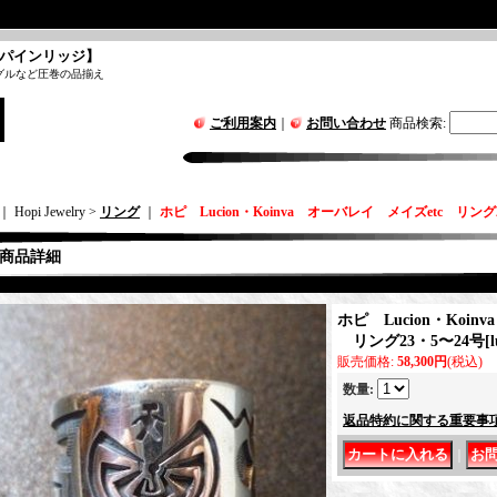
パインリッジ】
グルなど圧巻の品揃え
ご利用案内
｜
お問い合わせ
商品検索
:
｜ Hopi Jewelry >
リング
｜
ホピ Lucion・Koinva オーバレイ メイズetc リング
商品詳細
ホピ Lucion・Koi
リング23・5〜24号
[
販売価格
:
58,300円
(税込)
数量
:
返品特約に関する重要事
｜