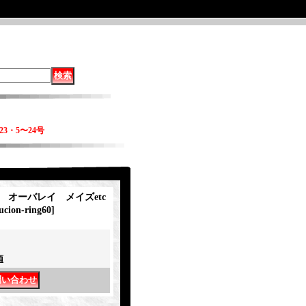
23・5〜24号
nva オーバレイ メイズetc
lucion-ring60
]
項