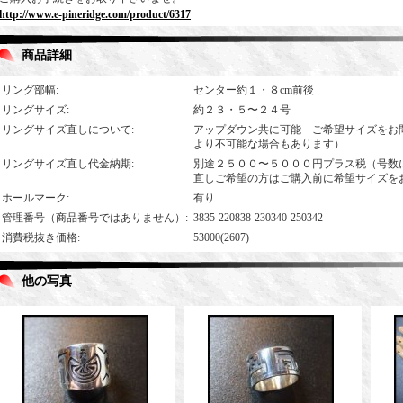
http://www.e-pineridge.com/product/6317
商品詳細
リング部幅
:
センター約１・８cm前後
リングサイズ
:
約２３・５〜２４号
リングサイズ直しについて
:
アップダウン共に可能 ご希望サイズをお
より不可能な場合もあります）
リングサイズ直し代金納期
:
別途２５００〜５０００円プラス税（号数
直しご希望の方はご購入前に希望サイズを
ホールマーク
:
有り
管理番号（商品番号ではありません）
:
3835-220838-230340-250342-
消費税抜き価格
:
53000(2607)
他の写真