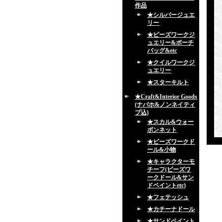
作品
★シルバージュエ
リー
★ビーズワークジ
ュエリー&ポーチ
バッグ&etc
★クイルワークジ
ュエリー
★スターキルト
★Craft&Interior Goods
(ナバホ&ノンネイティ
ブ込)
★スカル&ウォー
ボンネット
★ビーズワークド
ール&小物
★キャラクターモ
チーフ(ビーズワ
ークドール&サン
ドペイントetc)
★フェテッシュ
★カチーナドール
★サンドペイント