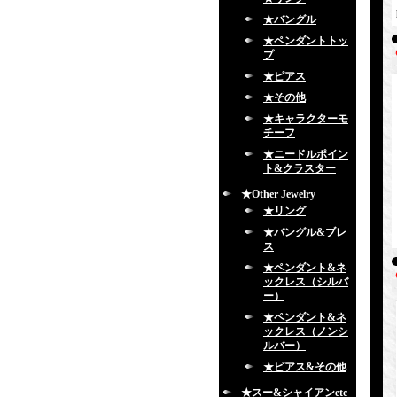
★バングル
★ペンダントトッ
プ
★ピアス
★その他
★キャラクターモ
チーフ
★ニードルポイン
ト&クラスター
★Other Jewelry
★リング
★バングル&ブレ
ス
★ペンダント&ネ
ックレス（シルバ
ー）
★ペンダント&ネ
ックレス（ノンシ
ルバー）
★ピアス&その他
★スー&シャイアンetc