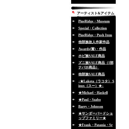
アーティスト&アイテム
別
PineRidge・Museum
Special・Collection
PineRidge・Push Item
他部族故人作家作品
Awards(賞)・作品
ホピ族SALE商品
ズニ族SALE商品（1部
ナバホ商品）
他部族SALE商品
↓★Lakota（ラコタ） S
ioux（スー）★↓
★Michael・Haskell
★Paul・Szabo
Barry・Johnson
★サンダーバードショ
ップファミリー★
★Frank・Patania・Sr