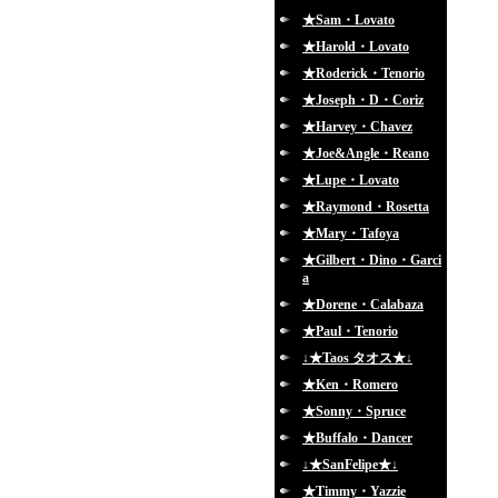
★Sam・Lovato
★Harold・Lovato
★Roderick・Tenorio
★Joseph・D・Coriz
★Harvey・Chavez
★Joe&Angle・Reano
★Lupe・Lovato
★Raymond・Rosetta
★Mary・Tafoya
★Gilbert・Dino・Garci
a
★Dorene・Calabaza
★Paul・Tenorio
↓★Taos タオス★↓
★Ken・Romero
★Sonny・Spruce
★Buffalo・Dancer
↓★SanFelipe★↓
★Timmy・Yazzie