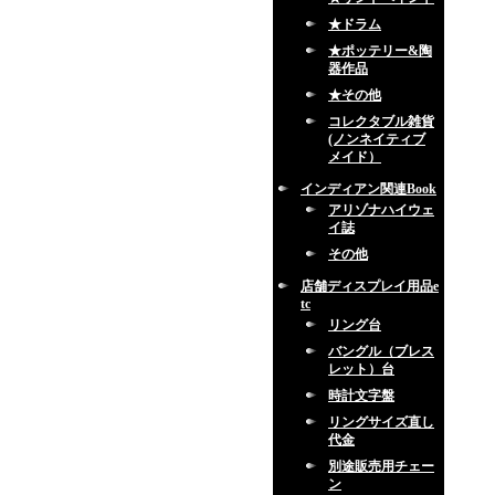
★ドラム
★ポッテリー&陶
器作品
★その他
コレクタブル雑貨
(ノンネイティブ
メイド）
インディアン関連Book
アリゾナハイウェ
イ誌
その他
店舗ディスプレイ用品e
tc
リング台
バングル（ブレス
レット）台
時計文字盤
リングサイズ直し
代金
別途販売用チェー
ン