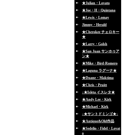
★Julian・Lovato
★Joe・H・Quintana
★Lewis・Lomay
Jimmy・Herald
★Cherokee チェロキー
★
★Larry・Golsh
★San Juan サンホゥア
ン★
★Mike・Bird-Romero
★Laguna ラグーナ★
★Duane・Maktima
★Chris・Pruitt
↓★Isleta イスレタ★
★Andy Lee・Kirk
★Michael・Kirk
↓★サントドミンゴ★↓
★Antique&Old作品
★Sedelio・Fidel・Lovat
o