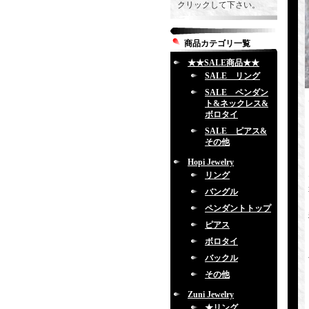
クリックして下さい。
商品カテゴリ一覧
★★SALE商品★★
SALE リング
SALE ペンダン
ト&ネックレス&
ボロタイ
SALE ピアス&
その他
Hopi Jewelry
リング
バングル
ペンダントトップ
ピアス
ボロタイ
バックル
その他
Zuni Jewelry
★リング