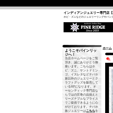
インディアンジュエリー専門店【
ホピ・ズニなどのジュエリーリングやバン
ホーム
ようこそパインリッ
ジへ！
当店ホームページをご覧
頂き、誠にありがとう御
座います。こちらはホ
ピ、ズニ、サントドミン
ゴ、イスレタなどナバホ
族以外のジュエリーとク
ラフトグッズを販売して
いるHPになります。オ
ーセンティック専門店な
らではの圧巻の品揃えと
リーズナブルなプライス
でご提供できるように心
がけております。ナバホ
族ジュエリーは
こちら
を