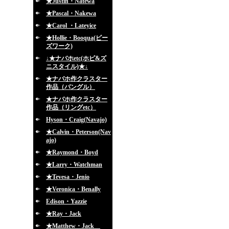
★Justin・Natewa
★Pascal・Nakewa
★Carol ・Lateyice
★Hollie・Booqua(ビー
ズワーク)
↓★ナバホetc(ホピ&ズ
ニスタイル)★↓
★ナバホ作クラスター
作品（バングル）
★ナバホ作クラスター
作品（リングetc）
Hyson・Craig(Navajo)
★Calvin・Peterson(Nav
ajo)
★Raymond・Boyd
★Larry・Watchman
★Tevesa・Jenio
★Veronica・Benally
Edison・Yazzie
★Ray・Jack
★Matthew・Jack