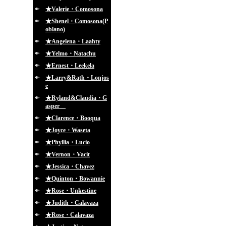
★Valerie・Comosona
★Shenel・Comosona(P
oblano)
★Angelena・Laahty
★Yelmo・Natachu
★Ernest・Leekela
★Larry&Rath・Lonjos
e
★Ryland&Claudia・G
asper
★Clarence・Booqua
★Joyce・Waseta
★Phyllia・Lucio
★Vernon・Vacit
★Jessica・Chavez
★Quinton・Bowannie
★Rose・Unkestine
★Judith・Calavaza
★Rose・Calavaza