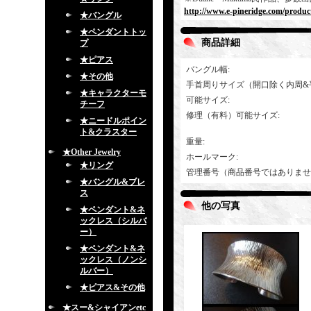
http://www.e-pineridge.com/produc
★バングル
★ペンダントトッ
商品詳細
プ
★ピアス
バングル幅
:
★その他
手首周りサイズ（開口除く内周&
★キャラクターモ
可能サイズ
:
チーフ
修理（有料）可能サイズ
:
★ニードルポイン
ト&クラスター
重量
:
★Other Jewelry
ホールマーク
:
★リング
管理番号（商品番号ではありませ
★バングル&ブレ
ス
他の写真
★ペンダント&ネ
ックレス（シルバ
ー）
★ペンダント&ネ
ックレス（ノンシ
ルバー）
★ピアス&その他
★スー&シャイアンetc