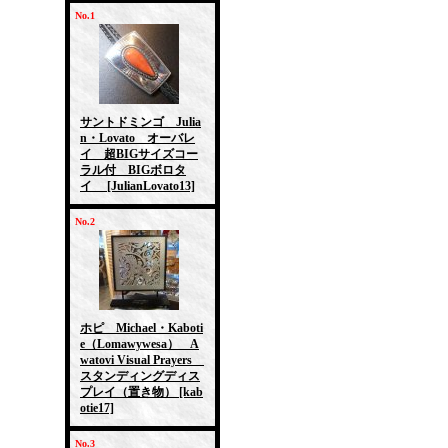
No.1
サントドミンゴ Julia
n・Lovato オーバレ
イ 超BIGサイズコー
ラル付 BIGボロタ
イ
[JulianLovato13]
No.2
ホピ Michael・Kaboti
e（Lomawywesa） A
watovi Visual Prayers
スタンディングディス
プレイ（置き物）
[kab
otie17]
No.3