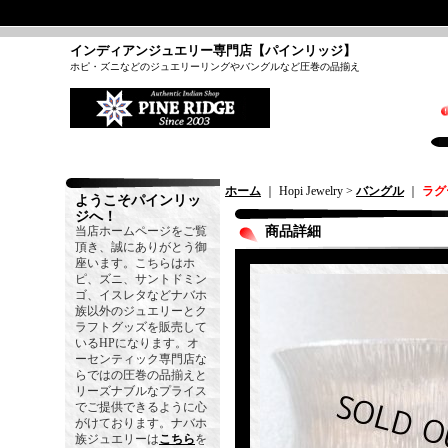
インディアンジュエリー専門店【パインリッジ】
ホピ・ズニなどのジュエリーリングやバングルなど圧巻の品揃え
ホーム
｜ Hopi Jewelry >
バングル
｜
ラグ
ようこそパインリッ
ジへ！
当店ホームページをご覧
商品詳細
頂き、誠にありがとう御
座います。こちらはホ
ピ、ズニ、サントドミン
ゴ、イスレタなどナバホ
族以外のジュエリーとク
ラフトグッズを販売して
いるHPになります。オ
ーセンティック専門店な
らではの圧巻の品揃えと
リーズナブルなプライス
でご提供できるように心
がけております。ナバホ
族ジュエリーは
こちら
を