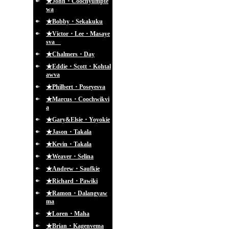
★John・Coochyumpte
wa
★Bobby・Sekakuku
★Victor・Lee・Masaye
sva
★Chalmers・Day
★Eddie・Scott・Kohtal
awva
★Philbert・Poseyesva
★Marcus・Coochwikvi
a
★Gary&Elsie・Yoyokie
★Jason・Takala
★Kevin・Takala
★Weaver・Selina
★Andrew・Saufkie
★Richard・Pawiki
★Ramon・Dalangyaw
ma
★Loren・Maha
★Brian・Kagenvema