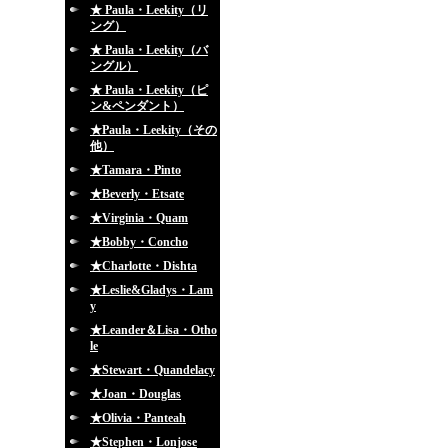
★ Paula・Leekity（リ
ング）
★ Paula・Leekity（バ
ングル）
★ Paula・Leekity（ピ
ン&ペンダント）
★Paula・Leekity（その
他）
★Tamara・Pinto
★Beverly・Etsate
★Virginia・Quam
★Bobby・Concho
★Charlotte・Dishta
★Leslie&Gladys・Lam
y
★Leander＆Lisa・Otho
le
★Stewart・Quandelacy
★Joan・Douglas
★Olivia・Panteah
★Stephen・Lonjose