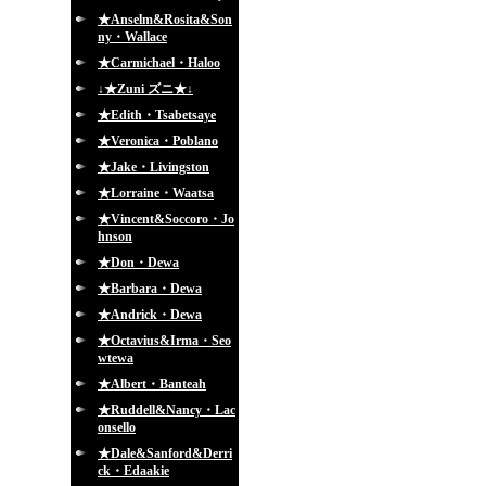
★Anselm&Rosita&Son
ny・Wallace
★Carmichael・Haloo
↓★Zuni ズニ★↓
★Edith・Tsabetsaye
★Veronica・Poblano
★Jake・Livingston
★Lorraine・Waatsa
★Vincent&Soccoro・Jo
hnson
★Don・Dewa
★Barbara・Dewa
★Andrick・Dewa
★Octavius&Irma・Seo
wtewa
★Albert・Banteah
★Ruddell&Nancy・Lac
onsello
★Dale&Sanford&Derri
ck・Edaakie