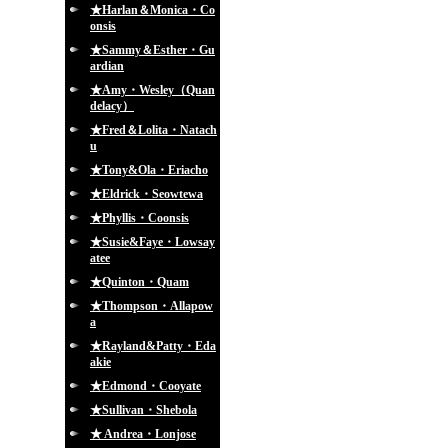
★Harlan＆Monica・Co
onsis
★Sammy＆Esther・Gu
ardian
★Amy・Wesley（Quan
delacy）
★Fred＆Lolita・Natach
u
★Tony&Ola・Eriacho
★Eldrick・Seowtewa
★Phyllis・Coonsis
★Susie&Faye・Lowsay
atee
★Quinton・Quam
★Thompson・Allapow
a
★Rayland&Patty・Eda
akie
★Edmond・Cooyate
★Sullivan・Shebola
★ Andrea・Lonjose