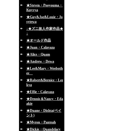
★Steven・Pooyouma・
Kuyvya
★Guy&Joe&Louie・Jo
sytewa
↓★ズニ故人作家作品★
↓
★オールド作品
★Juan・Calavaza
★Alice・Quam
★Andrew・Dewa
★Lee&Mary・Weeboth
ee
★Robert&Bernice・Lee
kya
★Effie・Calavaza
★Dennis＆Nancy・Eda
akie
★Duane・Dishta(ペイ
ント)
★Myron・Panteah
★Dickie・Quandelacy