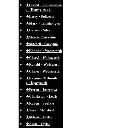
★Gerald・Lomaventem
a（Honwytewa）
★Larry・Polivema
★Mark・Tawahongva
★Darren・Silas
★Steven・Sockyma
★Mitchell・Sockyma
★Eddison・Wadsworth
★Cheryl・Wadsworth
★Ronald・Wadsworth
★Chales・Wadsworth
★Raymond&Doroth
y・Kyasyousie
★Ferron・Joseyesva
★Charleston・Lewis
★Ruben・Saufkie
★Vern・Mansfield
★Milson・Taylor
★Alvin・Taylor