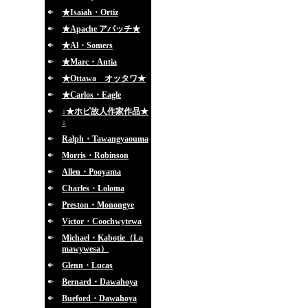
★Isaiah・Ortiz
★Apache アパッチ★
★Al・Somers
★Marc・Antia
★Ottawa オッタワ★
★Carlos・Eagle
↓★ホピ故人作家作品★
↓
Ralph・Tawangyaouma
Morris・Robinson
Allen・Pooyama
Charles・Loloma
Preston・Monongye
Victor・Coochwytewa
Michael・Kabotie（Lo
mawywesa）
Glenn・Lucas
Bernard・Dawahoya
Bueford・Dawahoya