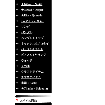
★Gilbert・Smith
★Joelias・Draper
★Rita・Quezada
↓★アイテム別★↓
リング
バングル
ペンダントトップ
ネックレス&ボロタイ
バックル&ベルト
ピアス&イヤリング
ウォッチ
その他
クラフトアイテム
チマヨアイテム
書籍（Book）
★Thanks・Soldout★
おすすめ商品