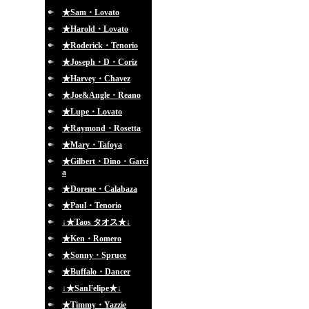
★Sam・Lovato
★Harold・Lovato
★Roderick・Tenorio
★Joseph・D・Coriz
★Harvey・Chavez
★Joe&Angle・Reano
★Lupe・Lovato
★Raymond・Rosetta
★Mary・Tafoya
★Gilbert・Dino・Garci
a
★Dorene・Calabaza
★Paul・Tenorio
↓★Taos タオス★↓
★Ken・Romero
★Sonny・Spruce
★Buffalo・Dancer
↓★SanFelipe★↓
★Timmy・Yazzie