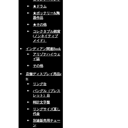
★ドラム
★ポッテリー&陶
器作品
★その他
コレクタブル雑貨
(ノンネイティブ
メイド）
インディアン関連Book
アリゾナハイウェ
イ誌
その他
店舗ディスプレイ用品e
tc
リング台
バングル（ブレス
レット）台
時計文字盤
リングサイズ直し
代金
別途販売用チェー
ン