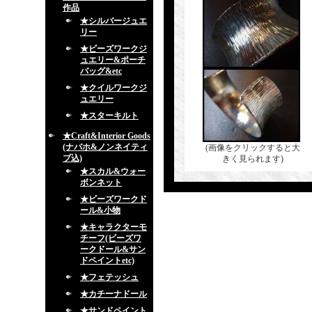
作品
★シルバージュエ
リー
★ビーズワークジ
ュエリー&ポーチ
バッグ&etc
★クイルワークジ
ュエリー
★スターキルト
★Craft&Interior Goods
(ナバホ&ノンネイティ
(画像をクリックすると大
ブ込)
きく見られます)
★スカル&ウォー
ボンネット
★ビーズワークド
ール&小物
★キャラクターモ
チーフ(ビーズワ
ークドール&サン
ドペイントetc)
★フェテッシュ
★カチーナドール
★サンドペイント