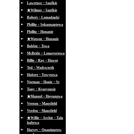
Lawrence・Saufkie
★Wilmer・Saufkie
Robert・Lomadapki
Phillip・Sekaquaptewa
Phillip・Honanie
★Watson・Honanie
Bobbie・Tewa
McBride・Lomayestewa
Billie・Ray・Hawee
Ted・Wadsworth
Hubert・Yowytewa
Norman・Honie・Sr
Tony・Kyasyousie
★Manuel・Hoyungwa
Vernon・Mansfield
Verden・Mansfield
★Willie・Archie・Tala
haftewa
Harvey・Quanimptew