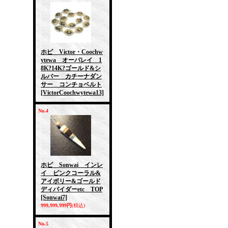
ホピ Victor・Coochw
ytewa オーバレイ 1
8K?14K?ゴールド&シ
ルバー カチーナダン
サー コンチョベルト
[VictorCoochwytewa13]
No.4
ホピ Sonwai インレ
イ ピンクコーラル&
アイボリー&ゴールド
ディバイダーetc TOP
[Sonwai7]
999,999,999円
(税込)
No.5