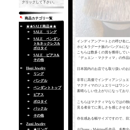
クリックして下さい。
商品カテゴリ一覧
★★SALE商品★★
SALE リング
SALE ペンダン
インディアンアートとの呼び名に
ト&ネックレス&
ホピ＆ラグーナ族のバングルにな
ボロタイ
こちらは数多くの賞を獲得してい
SALE ピアス&
「デュエン・マクティマ」の作品
その他
Hopi Jewelry
日本国内のお店でも取り扱いのお
リング
非常に高価でインディアンジュエ
バングル
マクティマのジュエリーはワシン
ペンダントトップ
素晴らしい仕上がりになっており
ピアス
ボロタイ
こちらはマクティマならではの独
見る者全てに美しさを感じさせる
バックル
その他
存在感ある幅サイズですので、目
Zuni Jewelry
★リング
※Duane・Maktima氏作品