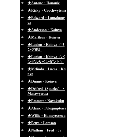
★Antone・Honanie
★Ricky・Coochwytewa
★Edward・Lomahong
va
★Anderson・Koinva
★Marthus・Koinva
★Lucion・Koinva（リ
ング他）
★Lucion・Koinva（バ
ングル&ペンダント）
★Melinda・Lucas・Koi
nva
★Duane・Koinva
★Delfred（Sparks）・
Masawytewa
★Emmett・Navakuku
★Alaric・Polequaptewa
★Willis・Humeyestewa
★Petra・Lamson
★Nathan・Fred・Jr