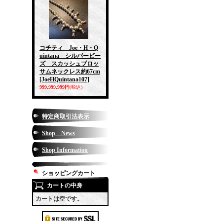
コチティ Joe・H・Q
uintana シルバービー
ズ スカッシュブロッ
サムネックレス約67cm
[JoeHQuintana107]
999,999,999円
(税込)
特定商取引法表示
Shop News
Shop Information
ショッピングカート
カートの中身
カートは空です。