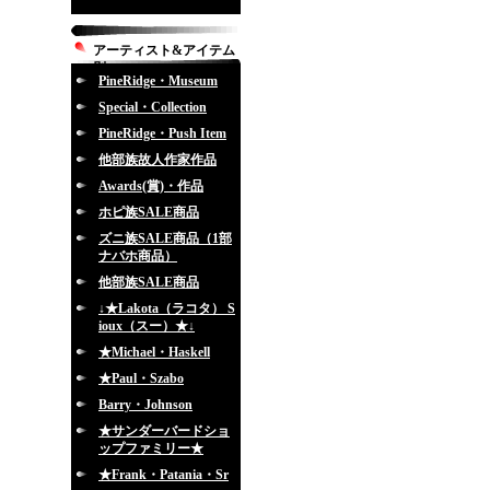
アーティスト&アイテム
別
PineRidge・Museum
Special・Collection
PineRidge・Push Item
他部族故人作家作品
Awards(賞)・作品
ホピ族SALE商品
ズニ族SALE商品（1部
ナバホ商品）
他部族SALE商品
↓★Lakota（ラコタ） S
ioux（スー）★↓
★Michael・Haskell
★Paul・Szabo
Barry・Johnson
★サンダーバードショ
ップファミリー★
★Frank・Patania・Sr