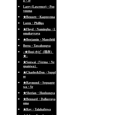
a・Jr
Larry (Lawrence)・Poo
youma
★Bennett・Kagenvema
Loren・Phillips
★Floyd・Namingha・L
omakuyvaya
★Benjamin・Mansfield
Berra・Tawahongva
↓★Hopi ホピ（現存）
★↓
★Sonwai（Verma・Ne
quatewa）
★Charles&Don・Suppl
ee
★Raymond・Sequapte
wa・Sr
★Sherian・Honhongva
★Bennard・Dallasvuya
oma
★Roy・Talahaftewa