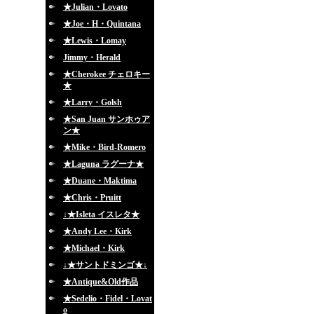
★Julian・Lovato
★Joe・H・Quintana
★Lewis・Lomay
Jimmy・Herald
★Cherokee チェロキー
★
★Larry・Golsh
★San Juan サンホゥア
ン★
★Mike・Bird-Romero
★Laguna ラグーナ★
★Duane・Maktima
★Chris・Pruitt
↓★Isleta イスレタ★
★Andy Lee・Kirk
★Michael・Kirk
↓★サントドミンゴ★↓
★Antique&Old作品
★Sedelio・Fidel・Lovat
o