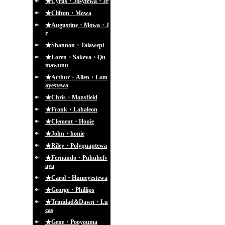
★Cyrus・Josytewa・Jr
★Clifton・Mowa
★Augustine・Mowa・J
r
★Shannon・Talawepi
★Loren・Sakeva・Qu
mawunu
★Arthur・Allen・Lom
ayestewa
★Chris・Mansfield
★Frank・Lahaleon
★Clement・Honie
★John・honie
★Riley・Polyquaptewa
★Fernando・Puhuhefv
aya
★Carol・Humeyestewa
★George・Phillips
★Trinidad&Dawn・Lu
cas
★Gene・Pooyouma