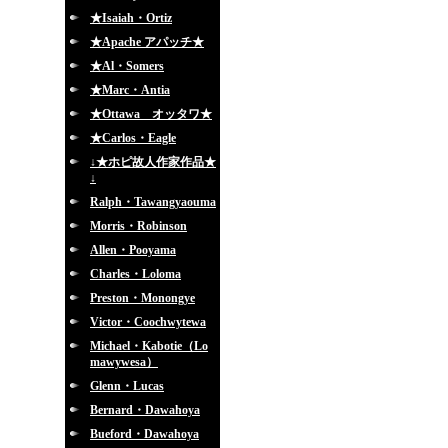
★Isaiah・Ortiz
★Apache アパッチ★
★Al・Somers
★Marc・Antia
★Ottawa オッタワ★
★Carlos・Eagle
↓★ホピ故人作家作品★
↓
Ralph・Tawangyaouma
Morris・Robinson
Allen・Pooyama
Charles・Loloma
Preston・Monongye
Victor・Coochwytewa
Michael・Kabotie（Lo
mawywesa）
Glenn・Lucas
Bernard・Dawahoya
Bueford・Dawahoya