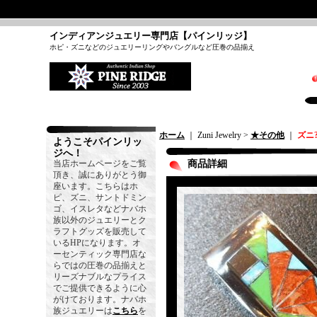
インディアンジュエリー専門店【パインリッジ】
ホピ・ズニなどのジュエリーリングやバングルなど圧巻の品揃え
ホーム
｜ Zuni Jewelry >
★その他
｜
ズニ
ようこそパインリッ
ジへ！
当店ホームページをご覧
商品詳細
頂き、誠にありがとう御
座います。こちらはホ
ピ、ズニ、サントドミン
ゴ、イスレタなどナバホ
族以外のジュエリーとク
ラフトグッズを販売して
いるHPになります。オ
ーセンティック専門店な
らではの圧巻の品揃えと
リーズナブルなプライス
でご提供できるように心
がけております。ナバホ
族ジュエリーは
こちら
を