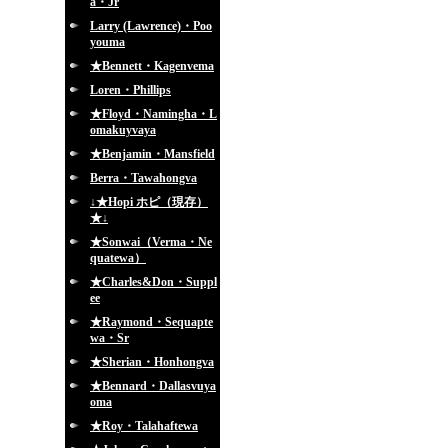
a・Jr
Larry (Lawrence)・Poo
youma
★Bennett・Kagenvema
Loren・Phillips
★Floyd・Namingha・L
omakuyvaya
★Benjamin・Mansfield
Berra・Tawahongva
↓★Hopi ホピ（現存）
★↓
★Sonwai（Verma・Ne
quatewa）
★Charles&Don・Suppl
ee
★Raymond・Sequapte
wa・Sr
★Sherian・Honhongva
★Bennard・Dallasvuya
oma
★Roy・Talahaftewa