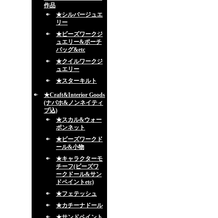
作品
★シルバージュエ
リー
★ビーズワークジ
ュエリー&ポーチ
バッグ&etc
★クイルワークジ
ュエリー
★スターキルト
★Craft&Interior Goods
(ナバホ&ノンネイティ
ブ込)
★スカル&ウォー
ボンネット
★ビーズワークド
ール&小物
★キャラクターモ
チーフ(ビーズワ
ークドール&サン
ドペイントetc)
★フェテッシュ
★カチーナドール
★サンドペイント