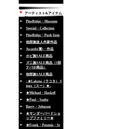
アーティスト&アイテム
別
PineRidge・Museum
Special・Collection
PineRidge・Push Item
他部族故人作家作品
Awards(賞)・作品
ホピ族SALE商品
ズニ族SALE商品（1部
ナバホ商品）
他部族SALE商品
↓★Lakota（ラコタ） S
ioux（スー）★↓
★Michael・Haskell
★Paul・Szabo
Barry・Johnson
★サンダーバードショ
ップファミリー★
★Frank・Patania・Sr