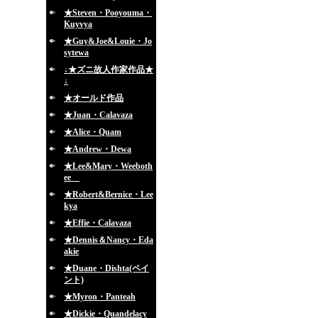
★Steven・Pooyouma・
Kuyvya
★Guy&Joe&Louie・Jo
sytewa
↓★ズニ故人作家作品★
↓
★オールド作品
★Juan・Calavaza
★Alice・Quam
★Andrew・Dewa
★Lee&Mary・Weeboth
ee
★Robert&Bernice・Lee
kya
★Effie・Calavaza
★Dennis＆Nancy・Eda
akie
★Duane・Dishta(ペイ
ント)
★Myron・Panteah
★Dickie・Quandelacy