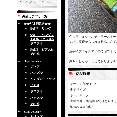
クリックして下さい。
商品カテゴリ一覧
★★SALE商品★★
SALE リング
SALE ペンダン
色カラフルなマルチカラーストー
ト&ネックレス&
ナバホ族作かもしれません。ご了
ボロタイ
SALE ピアス&
お手頃プライスですのでギフトな
その他
Hopi Jewelry
厚みもしっかりとしておりますの
リング
バングル
商品詳細
ペンダントトップ
デザイン部サイズ
:
ピアス
全長サイズ
:
ボロタイ
ホールマーク
:
バックル
管理番号（商品番号ではありませ
その他
消費税抜き価格
:
Zuni Jewelry
★リング