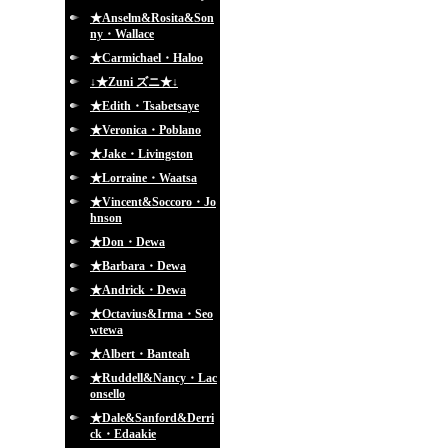
★Anselm&Rosita&Son
ny・Wallace
★Carmichael・Haloo
↓★Zuni ズニ★↓
★Edith・Tsabetsaye
★Veronica・Poblano
★Jake・Livingston
★Lorraine・Waatsa
★Vincent&Soccoro・Jo
hnson
★Don・Dewa
★Barbara・Dewa
★Andrick・Dewa
★Octavius&Irma・Seo
wtewa
★Albert・Banteah
★Ruddell&Nancy・Lac
onsello
★Dale&Sanford&Derri
ck・Edaakie