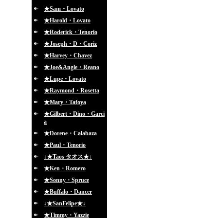
★Sam・Lovato
★Harold・Lovato
★Roderick・Tenorio
★Joseph・D・Coriz
★Harvey・Chavez
★Joe&Angle・Reano
★Lupe・Lovato
★Raymond・Rosetta
★Mary・Tafoya
★Gilbert・Dino・Garci
a
★Dorene・Calabaza
★Paul・Tenorio
↓★Taos タオス★↓
★Ken・Romero
★Sonny・Spruce
★Buffalo・Dancer
↓★SanFelipe★↓
★Timmy・Yazzie