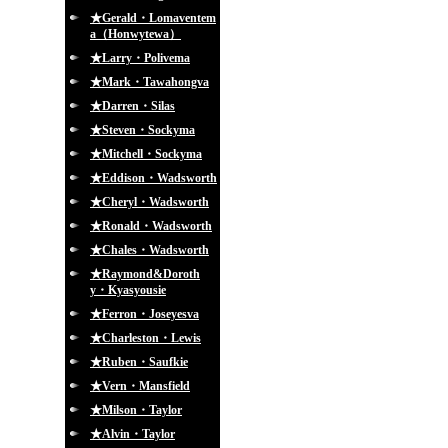
★Gerald・Lomaventem
a（Honwytewa）
★Larry・Polivema
★Mark・Tawahongva
★Darren・Silas
★Steven・Sockyma
★Mitchell・Sockyma
★Eddison・Wadsworth
★Cheryl・Wadsworth
★Ronald・Wadsworth
★Chales・Wadsworth
★Raymond&Doroth
y・Kyasyousie
★Ferron・Joseyesva
★Charleston・Lewis
★Ruben・Saufkie
★Vern・Mansfield
★Milson・Taylor
★Alvin・Taylor