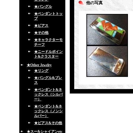
他の写真
★バングル
★ペンダントトッ
プ
★ピアス
★その他
★キャラクターモ
チーフ
★ニードルポイン
ト&クラスター
★Other Jewelry
★リング
★バングル&ブレ
ス
★ペンダント&ネ
ックレス（シルバ
ー）
★ペンダント&ネ
ックレス（ノンシ
ルバー）
★ピアス&その他
★スー&シャイアンetc