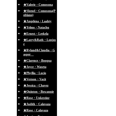
★Valerie・Comosona
★Shenel・Comosona(P
oblano)
★Angelena・Laahty
★Yelmo・Natachu
★Ernest・Leekela
★Larry&Rath・Lonjos
e
★Ryland&Claudia・G
asper
★Clarence・Booqua
★Joyce・Waseta
★Phyllia・Lucio
★Vernon・Vacit
★Jessica・Chavez
★Quinton・Bowannie
★Rose・Unkestine
★Judith・Calavaza
★Rose・Calavaza