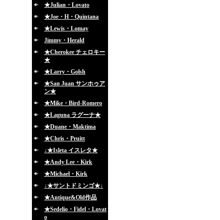
★Julian・Lovato
★Joe・H・Quintana
★Lewis・Lomay
Jimmy・Herald
★Cherokee チェロキー
★
★Larry・Golsh
★San Juan サンホゥア
ン★
★Mike・Bird-Romero
★Laguna ラグーナ★
★Duane・Maktima
★Chris・Pruitt
↓★Isleta イスレタ★
★Andy Lee・Kirk
★Michael・Kirk
↓★サントドミンゴ★↓
★Antique&Old作品
★Sedelio・Fidel・Lovat
o