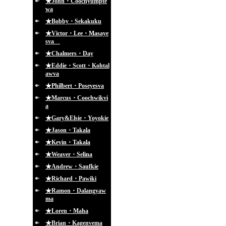
★John・Coochyumpte
wa
★Bobby・Sekakuku
★Victor・Lee・Masaye
sva
★Chalmers・Day
★Eddie・Scott・Kohtal
awva
★Philbert・Poseyesva
★Marcus・Coochwikvi
a
★Gary&Elsie・Yoyokie
★Jason・Takala
★Kevin・Takala
★Weaver・Selina
★Andrew・Saufkie
★Richard・Pawiki
★Ramon・Dalangyaw
ma
★Loren・Maha
★Brian・Kagenvema