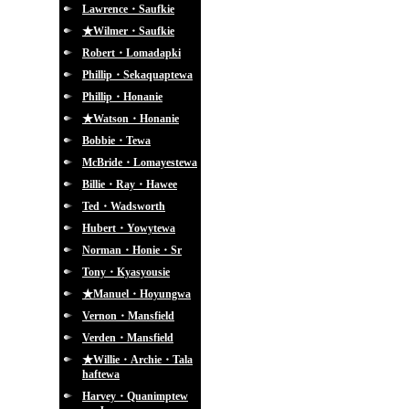
Lawrence・Saufkie
★Wilmer・Saufkie
Robert・Lomadapki
Phillip・Sekaquaptewa
Phillip・Honanie
★Watson・Honanie
Bobbie・Tewa
McBride・Lomayestewa
Billie・Ray・Hawee
Ted・Wadsworth
Hubert・Yowytewa
Norman・Honie・Sr
Tony・Kyasyousie
★Manuel・Hoyungwa
Vernon・Mansfield
Verden・Mansfield
★Willie・Archie・Tala
haftewa
Harvey・Quanimptew