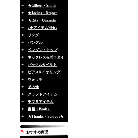
★Gilbert・Smith
★Joelias・Draper
★Rita・Quezada
↓★アイテム別★↓
リング
バングル
ペンダントトップ
ネックレス&ボロタイ
バックル&ベルト
ピアス&イヤリング
ウォッチ
その他
クラフトアイテム
チマヨアイテム
書籍（Book）
★Thanks・Soldout★
おすすめ商品