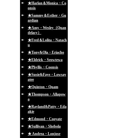
★Harlan＆Monica・Co
onsis
★Sammy＆Esther・Gu
ardian
★Amy・Wesley（Quan
delacy）
★Fred＆Lolita・Natach
u
★Tony&Ola・Eriacho
★Eldrick・Seowtewa
★Phyllis・Coonsis
★Susie&Faye・Lowsay
atee
★Quinton・Quam
★Thompson・Allapow
a
★Rayland&Patty・Eda
akie
★Edmond・Cooyate
★Sullivan・Shebola
★ Andrea・Lonjose