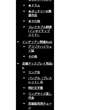
★ドラム
★ポッテリー&陶
器作品
★その他
コレクタブル雑貨
(ノンネイティブ
メイド）
インディアン関連Book
アリゾナハイウェ
イ誌
その他
店舗ディスプレイ用品e
tc
リング台
バングル（ブレス
レット）台
時計文字盤
リングサイズ直し
代金
別途販売用チェー
ン