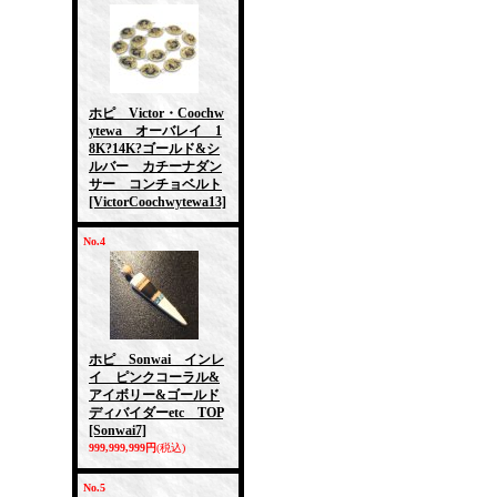
ホピ Victor・Coochw
ytewa オーバレイ 1
8K?14K?ゴールド&シ
ルバー カチーナダン
サー コンチョベルト
[VictorCoochwytewa13]
No.4
ホピ Sonwai インレ
イ ピンクコーラル&
アイボリー&ゴールド
ディバイダーetc TOP
[Sonwai7]
999,999,999円
(税込)
No.5