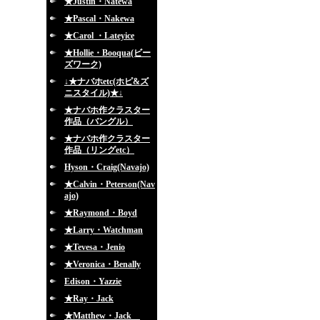
★Justin・Natewa
★Pascal・Nakewa
★Carol ・Lateyice
★Hollie・Booqua(ビー
ズワーク)
↓★ナバホetc(ホピ&ズ
ニスタイル)★↓
★ナバホ作クラスター
作品（バングル）
★ナバホ作クラスター
作品（リングetc）
Hyson・Craig(Navajo)
★Calvin・Peterson(Nav
ajo)
★Raymond・Boyd
★Larry・Watchman
★Tevesa・Jenio
★Veronica・Benally
Edison・Yazzie
★Ray・Jack
★Matthew・Jack