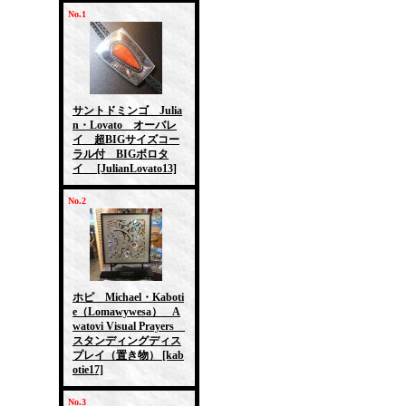
No.1
サントドミンゴ Julia
n・Lovato オーバレ
イ 超BIGサイズコー
ラル付 BIGボロタ
イ
[JulianLovato13]
No.2
ホピ Michael・Kaboti
e（Lomawywesa） A
watovi Visual Prayers
スタンディングディス
プレイ（置き物）
[kab
otie17]
No.3