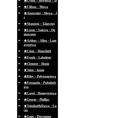
★Cyrus・Josytewa・Jr
★Clifton・Mowa
★Augustine・Mowa・J
r
★Shannon・Talawepi
★Loren・Sakeva・Qu
mawunu
★Arthur・Allen・Lom
ayestewa
★Chris・Mansfield
★Frank・Lahaleon
★Clement・Honie
★John・honie
★Riley・Polyquaptewa
★Fernando・Puhuhefv
aya
★Carol・Humeyestewa
★George・Phillips
★Trinidad&Dawn・Lu
cas
★Gene・Pooyouma