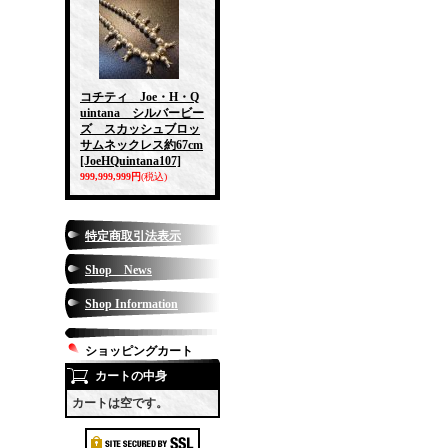
コチティ Joe・H・Q
uintana シルバービー
ズ スカッシュブロッ
サムネックレス約67cm
[JoeHQuintana107]
999,999,999円
(税込)
特定商取引法表示
Shop News
Shop Information
ショッピングカート
カートの中身
カートは空です。