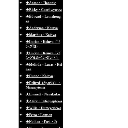
★Antone・Honanie
★Ricky・Coochwytewa
★Edward・Lomahong
va
★Anderson・Koinva
★Marthus・Koinva
★Lucion・Koinva（リ
ング他）
★Lucion・Koinva（バ
ングル&ペンダント）
★Melinda・Lucas・Koi
nva
★Duane・Koinva
★Delfred（Sparks）・
Masawytewa
★Emmett・Navakuku
★Alaric・Polequaptewa
★Willis・Humeyestewa
★Petra・Lamson
★Nathan・Fred・Jr