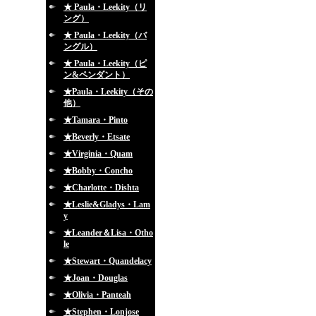
★ Paula・Leekity（リ
ング）
★ Paula・Leekity（バ
ングル）
★ Paula・Leekity（ピ
ン&ペンダント）
★Paula・Leekity（その
他）
★Tamara・Pinto
★Beverly・Etsate
★Virginia・Quam
★Bobby・Concho
★Charlotte・Dishta
★Leslie&Gladys・Lam
y
★Leander＆Lisa・Otho
le
★Stewart・Quandelacy
★Joan・Douglas
★Olivia・Panteah
★Stephen・Lonjose