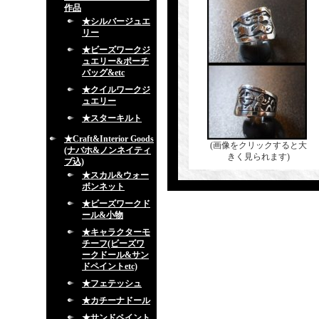
作品
★シルバージュエ
リー
★ビーズワークジ
ュエリー&ポーチ
バッグ&etc
★クイルワークジ
ュエリー
★スターキルト
★Craft&Interior Goods
(画像をクリックすると大
(ナバホ&ノンネイティ
きく見られます)
ブ込)
★スカル&ウォー
ボンネット
★ビーズワークド
ール&小物
★キャラクターモ
チーフ(ビーズワ
ークドール&サン
ドペイントetc)
★フェテッシュ
★カチーナドール
★サンドペイント