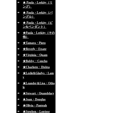
★ Paula・Leekity（リ
ング）
★ Paula・Leekity（バ
ングル）
★ Paula・Leekity（ピ
ン&ペンダント）
★Paula・Leekity（その
他）
★Tamara・Pinto
★Beverly・Etsate
★Virginia・Quam
★Bobby・Concho
★Charlotte・Dishta
★Leslie&Gladys・Lam
y
★Leander＆Lisa・Otho
le
★Stewart・Quandelacy
★Joan・Douglas
★Olivia・Panteah
★Stephen・Lonjose