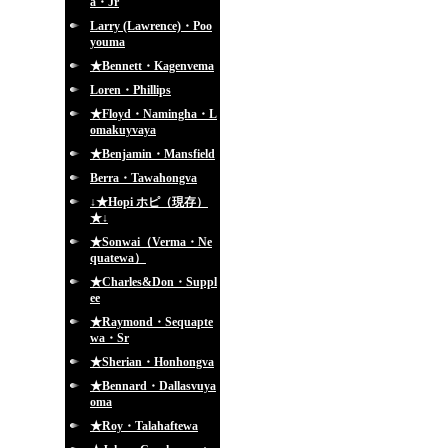
a・Jr
Larry (Lawrence)・Poo
youma
★Bennett・Kagenvema
Loren・Phillips
★Floyd・Namingha・L
omakuyvaya
★Benjamin・Mansfield
Berra・Tawahongva
↓★Hopi ホピ（現存）
★↓
★Sonwai（Verma・Ne
quatewa）
★Charles&Don・Suppl
ee
★Raymond・Sequapte
wa・Sr
★Sherian・Honhongva
★Bennard・Dallasvuya
oma
★Roy・Talahaftewa