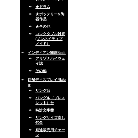
★ドラム
★ポッテリー&陶
器作品
★その他
コレクタブル雑貨
(ノンネイティブ
メイド）
インディアン関連Book
アリゾナハイウェ
イ誌
その他
店舗ディスプレイ用品e
tc
リング台
バングル（ブレス
レット）台
時計文字盤
リングサイズ直し
代金
別途販売用チェー
ン