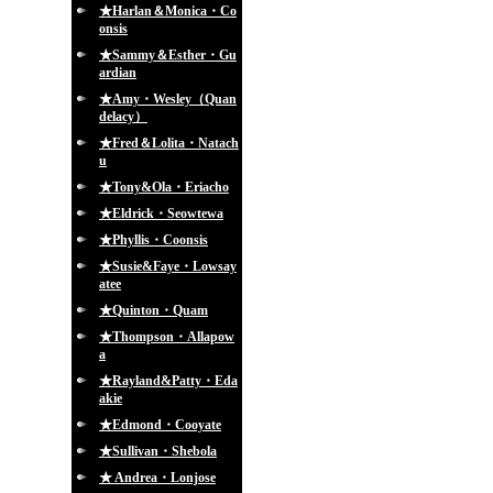
★Harlan＆Monica・Co
onsis
★Sammy＆Esther・Gu
ardian
★Amy・Wesley（Quan
delacy）
★Fred＆Lolita・Natach
u
★Tony&Ola・Eriacho
★Eldrick・Seowtewa
★Phyllis・Coonsis
★Susie&Faye・Lowsay
atee
★Quinton・Quam
★Thompson・Allapow
a
★Rayland&Patty・Eda
akie
★Edmond・Cooyate
★Sullivan・Shebola
★ Andrea・Lonjose