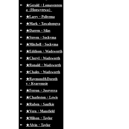
★Gerald・Lomaventem
a（Honwytewa）
★Larry・Polivema
★Mark・Tawahongva
★Darren・Silas
★Steven・Sockyma
★Mitchell・Sockyma
★Eddison・Wadsworth
★Cheryl・Wadsworth
★Ronald・Wadsworth
★Chales・Wadsworth
★Raymond&Doroth
y・Kyasyousie
★Ferron・Joseyesva
★Charleston・Lewis
★Ruben・Saufkie
★Vern・Mansfield
★Milson・Taylor
★Alvin・Taylor