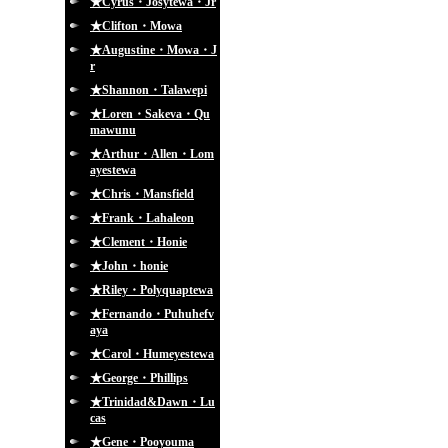
★Cyrus・Josytewa・Jr
★Clifton・Mowa
★Augustine・Mowa・J
r
★Shannon・Talawepi
★Loren・Sakeva・Qu
mawunu
★Arthur・Allen・Lom
ayestewa
★Chris・Mansfield
★Frank・Lahaleon
★Clement・Honie
★John・honie
★Riley・Polyquaptewa
★Fernando・Puhuhefv
aya
★Carol・Humeyestewa
★George・Phillips
★Trinidad&Dawn・Lu
cas
★Gene・Pooyouma