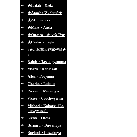
★Isaiah・Ortiz
★Apache アパッチ★
★Al・Somers
★Marc・Antia
★Ottawa オッタワ★
★Carlos・Eagle
↓★ホピ故人作家作品★
↓
Ralph・Tawangyaouma
Morris・Robinson
Allen・Pooyama
Charles・Loloma
Preston・Monongye
Victor・Coochwytewa
Michael・Kabotie（Lo
mawywesa）
Glenn・Lucas
Bernard・Dawahoya
Bueford・Dawahoya