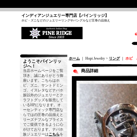
インディアンジュエリー専門店【パインリッジ】
ホピ・ズニなどのジュエリーリングやバングルなど圧巻の品揃え
ホーム
｜ Hopi Jewelry >
リング
｜
ホピ A
ようこそパインリッ
ジへ！
当店ホームページをご覧
商品詳細
頂き、誠にありがとう御
座います。こちらはホ
ピ、ズニ、サントドミン
ゴ、イスレタなどナバホ
族以外のジュエリーとク
ラフトグッズを販売して
いるHPになります。オ
ーセンティック専門店な
らではの圧巻の品揃えと
リーズナブルなプライス
でご提供できるように心
がけております。ナバホ
族ジュエリーは
こちら
を