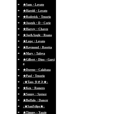
★Sam・Lovato
★Harold・Lovato
★Roderick・Tenorio
★Joseph・D・Coriz
★Harvey・Chavez
★Joe&Angle・Reano
★Lupe・Lovato
★Raymond・Rosetta
★Mary・Tafoya
★Gilbert・Dino・Garci
a
★Dorene・Calabaza
★Paul・Tenorio
↓★Taos タオス★↓
★Ken・Romero
★Sonny・Spruce
★Buffalo・Dancer
↓★SanFelipe★↓
★Timmy・Yazzie