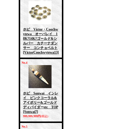
ホピ Victor・Coochw
ytewa オーバレイ 1
8K?14K?ゴールド&シ
ルバー カチーナダン
サー コンチョベルト
[VictorCoochwytewa13]
No.4
ホピ Sonwai インレ
イ ピンクコーラル&
アイボリー&ゴールド
ディバイダーetc TOP
[Sonwai7]
999,999,999円
(税込)
No.5