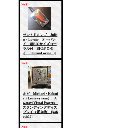
No.1
サントドミンゴ Julia
n・Lovato オーバレ
イ 超BIGサイズコー
ラル付 BIGボロタ
イ
[JulianLovato13]
No.2
ホピ Michael・Kaboti
e（Lomawywesa） A
watovi Visual Prayers
スタンディングディス
プレイ（置き物）
[kab
otie17]
No.3