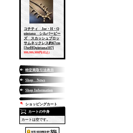
コチティ Joe・H・Q
uintana シルバービー
ズ スカッシュブロッ
サムネックレス約67cm
[JoeHQuintana107]
999,999,999円
(税込)
特定商取引法表示
Shop News
Shop Information
ショッピングカート
カートの中身
カートは空です。