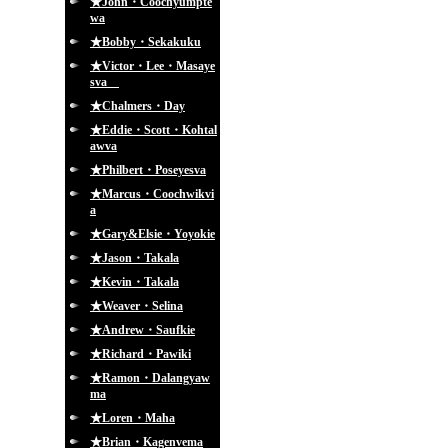
★John・Coochyumpte
wa
★Bobby・Sekakuku
★Victor・Lee・Masaye
sva
★Chalmers・Day
★Eddie・Scott・Kohtal
awva
★Philbert・Poseyesva
★Marcus・Coochwikvi
a
★Gary&Elsie・Yoyokie
★Jason・Takala
★Kevin・Takala
★Weaver・Selina
★Andrew・Saufkie
★Richard・Pawiki
★Ramon・Dalangyaw
ma
★Loren・Maha
★Brian・Kagenvema