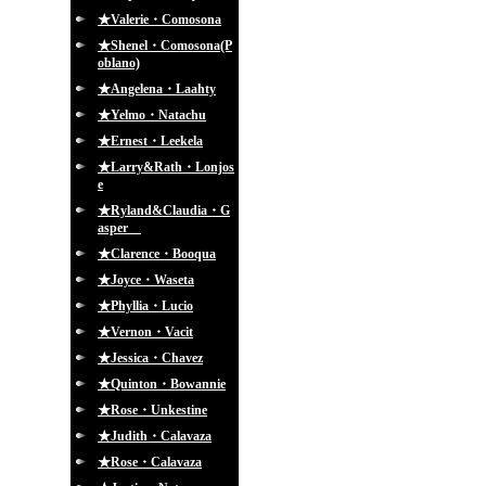
★Valerie・Comosona
★Shenel・Comosona(P
oblano)
★Angelena・Laahty
★Yelmo・Natachu
★Ernest・Leekela
★Larry&Rath・Lonjos
e
★Ryland&Claudia・G
asper
★Clarence・Booqua
★Joyce・Waseta
★Phyllia・Lucio
★Vernon・Vacit
★Jessica・Chavez
★Quinton・Bowannie
★Rose・Unkestine
★Judith・Calavaza
★Rose・Calavaza