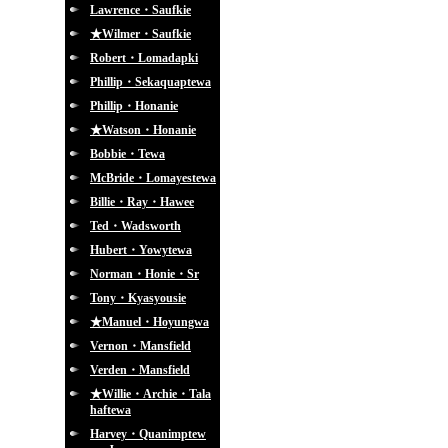
Lawrence・Saufkie
★Wilmer・Saufkie
Robert・Lomadapki
Phillip・Sekaquaptewa
Phillip・Honanie
★Watson・Honanie
Bobbie・Tewa
McBride・Lomayestewa
Billie・Ray・Hawee
Ted・Wadsworth
Hubert・Yowytewa
Norman・Honie・Sr
Tony・Kyasyousie
★Manuel・Hoyungwa
Vernon・Mansfield
Verden・Mansfield
★Willie・Archie・Tala
haftewa
Harvey・Quanimptew