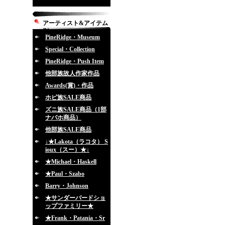
アーティスト&アイテム
別
PineRidge・Museum
Special・Collection
PineRidge・Push Item
他部族故人作家作品
Awards(賞)・作品
ホピ族SALE商品
ズニ族SALE商品（1部
ナバホ商品）
他部族SALE商品
↓★Lakota（ラコタ） S
ioux（スー）★↓
★Michael・Haskell
★Paul・Szabo
Barry・Johnson
★サンダーバードショ
ップファミリー★
★Frank・Patania・Sr