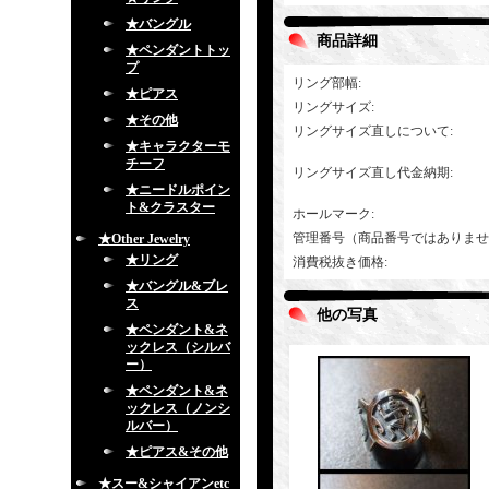
★バングル
商品詳細
★ペンダントトッ
プ
リング部幅
:
★ピアス
リングサイズ
:
★その他
リングサイズ直しについて
:
★キャラクターモ
チーフ
リングサイズ直し代金納期
:
★ニードルポイン
ト&クラスター
ホールマーク
:
管理番号（商品番号ではありませ
★Other Jewelry
★リング
消費税抜き価格
:
★バングル&ブレ
ス
他の写真
★ペンダント&ネ
ックレス（シルバ
ー）
★ペンダント&ネ
ックレス（ノンシ
ルバー）
★ピアス&その他
★スー&シャイアンetc