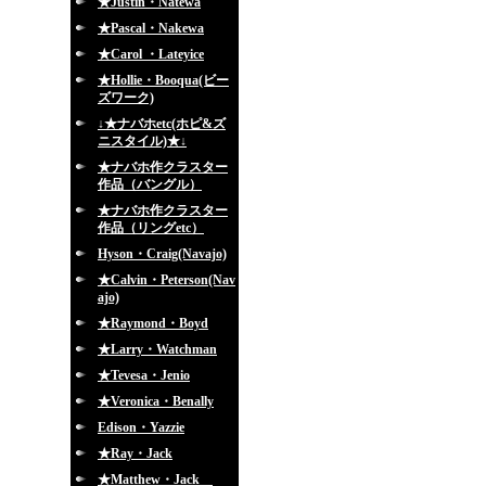
★Justin・Natewa
★Pascal・Nakewa
★Carol ・Lateyice
★Hollie・Booqua(ビー
ズワーク)
↓★ナバホetc(ホピ&ズ
ニスタイル)★↓
★ナバホ作クラスター
作品（バングル）
★ナバホ作クラスター
作品（リングetc）
Hyson・Craig(Navajo)
★Calvin・Peterson(Nav
ajo)
★Raymond・Boyd
★Larry・Watchman
★Tevesa・Jenio
★Veronica・Benally
Edison・Yazzie
★Ray・Jack
★Matthew・Jack