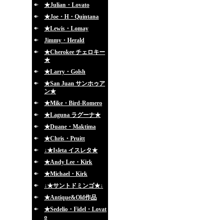
★Julian・Lovato
★Joe・H・Quintana
★Lewis・Lomay
Jimmy・Herald
★Cherokee チェロキー
★
★Larry・Golsh
★San Juan サンホゥア
ン★
★Mike・Bird-Romero
★Laguna ラグーナ★
★Duane・Maktima
★Chris・Pruitt
↓★Isleta イスレタ★
★Andy Lee・Kirk
★Michael・Kirk
↓★サントドミンゴ★↓
★Antique&Old作品
★Sedelio・Fidel・Lovat
o