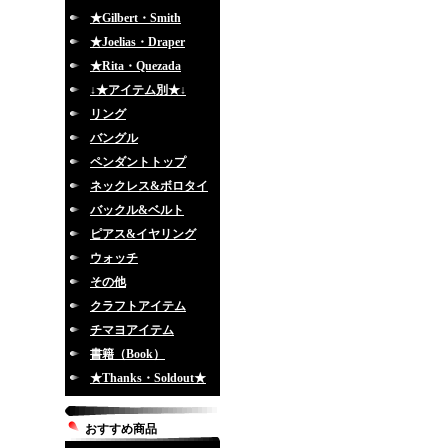
★Gilbert・Smith
★Joelias・Draper
★Rita・Quezada
↓★アイテム別★↓
リング
バングル
ペンダントトップ
ネックレス&ボロタイ
バックル&ベルト
ピアス&イヤリング
ウォッチ
その他
クラフトアイテム
チマヨアイテム
書籍（Book）
★Thanks・Soldout★
おすすめ商品