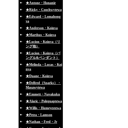
★Antone・Honanie
★Ricky・Coochwytewa
★Edward・Lomahong
va
★Anderson・Koinva
★Marthus・Koinva
★Lucion・Koinva（リ
ング他）
★Lucion・Koinva（バ
ングル&ペンダント）
★Melinda・Lucas・Koi
nva
★Duane・Koinva
★Delfred（Sparks）・
Masawytewa
★Emmett・Navakuku
★Alaric・Polequaptewa
★Willis・Humeyestewa
★Petra・Lamson
★Nathan・Fred・Jr