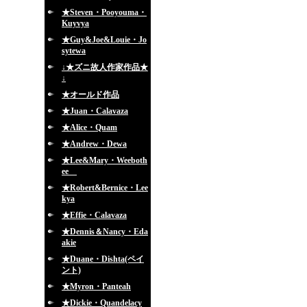
★Steven・Pooyouma・
Kuyvya
★Guy&Joe&Louie・Jo
sytewa
↓★ズニ故人作家作品★
↓
★オールド作品
★Juan・Calavaza
★Alice・Quam
★Andrew・Dewa
★Lee&Mary・Weeboth
ee
★Robert&Bernice・Lee
kya
★Effie・Calavaza
★Dennis＆Nancy・Eda
akie
★Duane・Dishta(ペイ
ント)
★Myron・Panteah
★Dickie・Quandelacy