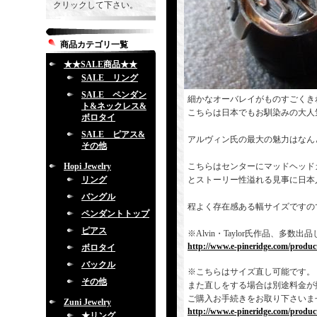
クリックして下さい。
商品カテゴリ一覧
★★SALE商品★★
SALE リング
SALE ペンダン
細かなオーバレイがものすごくき
ト&ネックレス&
こちらは日本でもお馴染みの大人
ボロタイ
SALE ピアス&
アルヴィン氏の最大の魅力はなん
その他
Hopi Jewelry
こちらはセンターにマッドヘッド
リング
とストーリー性溢れる見事に日本
バングル
程よく存在感ある幅サイズですの
ペンダントトップ
ピアス
※Alvin・Taylor氏作品、
http://www.e-pineridge.com/produc
ボロタイ
バックル
※こちらはサイズ直し可能です。
その他
また直しをする場合は別途料金が
ご購入お手続きをお取り下さいま
Zuni Jewelry
http://www.e-pineridge.com/produc
★リング