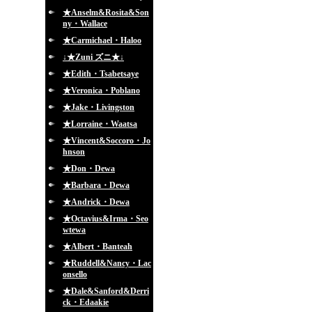
★Anselm&Rosita&Son
ny・Wallace
★Carmichael・Haloo
↓★Zuni ズニ★↓
★Edith・Tsabetsaye
★Veronica・Poblano
★Jake・Livingston
★Lorraine・Waatsa
★Vincent&Soccoro・Jo
hnson
★Don・Dewa
★Barbara・Dewa
★Andrick・Dewa
★Octavius&Irma・Seo
wtewa
★Albert・Banteah
★Ruddell&Nancy・Lac
onsello
★Dale&Sanford&Derri
ck・Edaakie