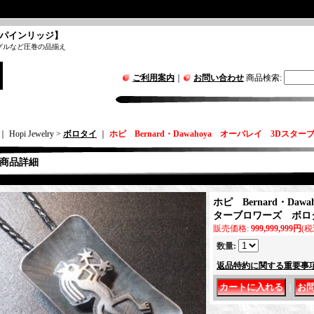
パインリッジ】
グルなど圧巻の品揃え
ご利用案内
｜
お問い合わせ
商品検索
:
｜ Hopi Jewelry >
ボロタイ
｜
ホピ Bernard・Dawahoya オーバレイ 3Dス
商品詳細
ホピ Bernard・Daw
ターブロワーズ ボロ
販売価格
:
999,999,999円
(税
数量
:
返品特約に関する重要事
｜