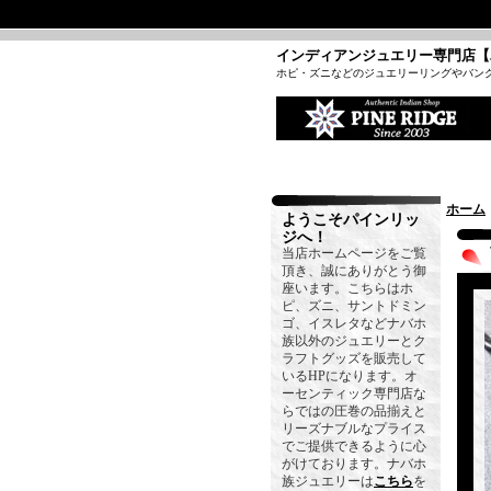
インディアンジュエリー専門店【
ホピ・ズニなどのジュエリーリングやバン
ホーム
ようこそパインリッ
ジへ！
当店ホームページをご覧
頂き、誠にありがとう御
座います。こちらはホ
ピ、ズニ、サントドミン
ゴ、イスレタなどナバホ
族以外のジュエリーとク
ラフトグッズを販売して
いるHPになります。オ
ーセンティック専門店な
らではの圧巻の品揃えと
リーズナブルなプライス
でご提供できるように心
がけております。ナバホ
族ジュエリーは
こちら
を