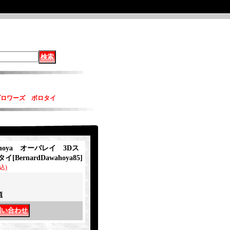
ターブロワーズ ボロタイ
ahoya オーバレイ 3Dス
タイ
[
BernardDawahoya85
]
込)
項