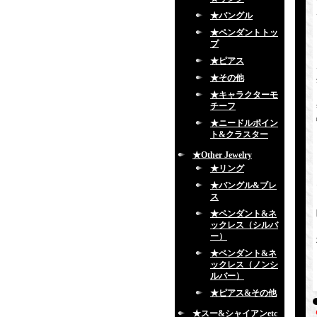
★バングル
★ペンダントトッ
プ
★ピアス
★その他
★キャラクターモ
チーフ
★ニードルポイン
ト&クラスター
★Other Jewelry
★リング
★バングル&ブレ
ス
★ペンダント&ネ
ックレス（シルバ
ー）
★ペンダント&ネ
ックレス（ノンシ
ルバー）
★ピアス&その他
★スー&シャイアンetc