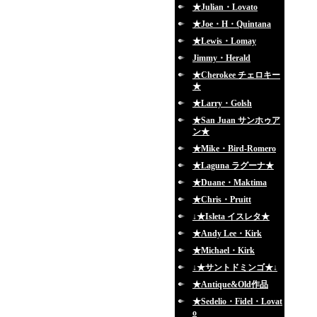
★Julian・Lovato
★Joe・H・Quintana
★Lewis・Lomay
Jimmy・Herald
★Cherokee チェロキー
★
★Larry・Golsh
★San Juan サンホゥア
ン★
★Mike・Bird-Romero
★Laguna ラグーナ★
★Duane・Maktima
★Chris・Pruitt
↓★Isleta イスレタ★
★Andy Lee・Kirk
★Michael・Kirk
↓★サントドミンゴ★↓
★Antique&Old作品
★Sedelio・Fidel・Lovat
o