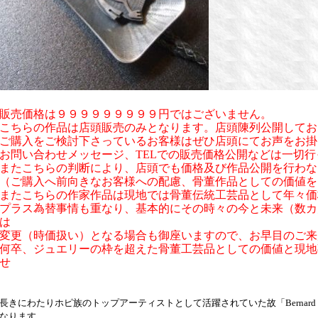
販売価格は９９９９９９９９９円ではございません。
こちらの作品は店頭販売のみとなります。店頭陳列公開してお
ご購入をご検討下さっているお客様はぜひ店頭にてお声をお掛
お問い合わせメッセージ、TELでの販売価格公開などは一切
またこちらの判断により、店頭でも価格及び作品公開を行わな
（ご購入へ前向きなお客様への配慮、骨董作品としての価値を
またこちらの作家作品は現地では骨董伝統工芸品として年々価
プラス為替事情も重なり、基本的にその時々の今と未来（数カ
は
変更（時価扱い）となる場合も御座いますので、お早目のご来
何卒、ジュエリーの枠を超えた骨董工芸品としての価値と現地
せ
長きにわたりホピ族のトップアーティストとして活躍されていた故「Bernard・
なります。