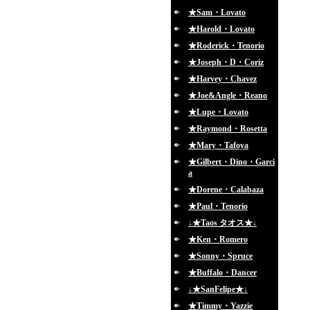
★Sam・Lovato
★Harold・Lovato
★Roderick・Tenorio
★Joseph・D・Coriz
★Harvey・Chavez
★Joe&Angle・Reano
★Lupe・Lovato
★Raymond・Rosetta
★Mary・Tafoya
★Gilbert・Dino・Garci
a
★Dorene・Calabaza
★Paul・Tenorio
↓★Taos タオス★↓
★Ken・Romero
★Sonny・Spruce
★Buffalo・Dancer
↓★SanFelipe★↓
★Timmy・Yazzie