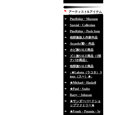
アーティスト&アイテム
別
PineRidge・Museum
Special・Collection
PineRidge・Push Item
他部族故人作家作品
Awards(賞)・作品
ホピ族SALE商品
ズニ族SALE商品（1部
ナバホ商品）
他部族SALE商品
↓★Lakota（ラコタ） S
ioux（スー）★↓
★Michael・Haskell
★Paul・Szabo
Barry・Johnson
★サンダーバードショ
ップファミリー★
★Frank・Patania・Sr