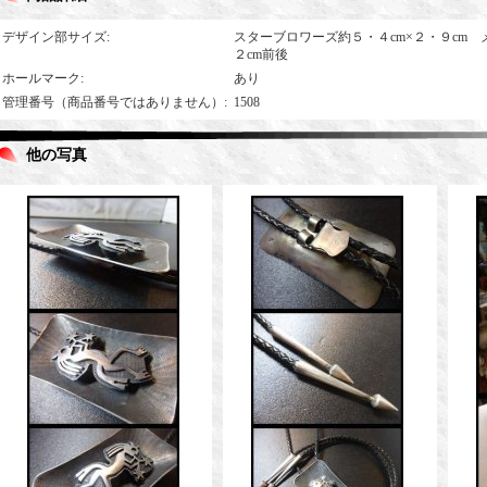
デザイン部サイズ
:
スターブロワーズ約５・４cm×２・９cm 
２cm前後
ホールマーク
:
あり
管理番号（商品番号ではありません）
:
1508
他の写真