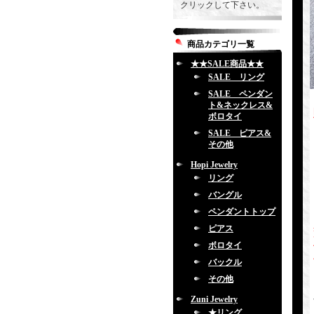
クリックして下さい。
商品カテゴリ一覧
★★SALE商品★★
SALE リング
SALE ペンダン
ト&ネックレス&
ボロタイ
SALE ピアス&
その他
Hopi Jewelry
リング
バングル
ペンダントトップ
ピアス
ボロタイ
バックル
その他
Zuni Jewelry
★リング