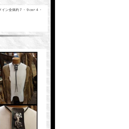
メイン全体約７・９cm×４・