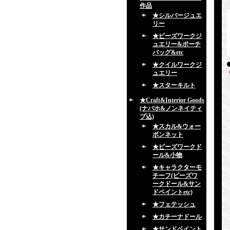
作品
★シルバージュエ
リー
★ビーズワークジ
ュエリー&ポーチ
バッグ&etc
★クイルワークジ
ュエリー
★スターキルト
★Craft&Interior Goods
(ナバホ&ノンネイティ
ブ込)
★スカル&ウォー
ボンネット
★ビーズワークド
ール&小物
★キャラクターモ
チーフ(ビーズワ
ークドール&サン
ドペイントetc)
★フェテッシュ
★カチーナドール
★サンドペイント