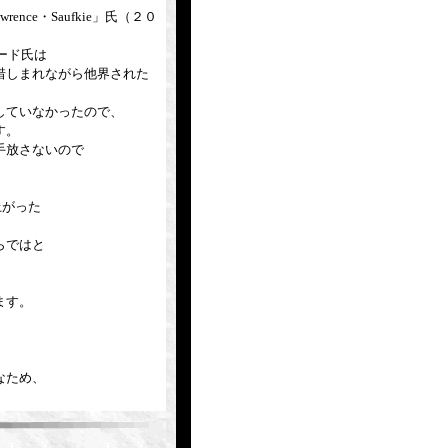
ence・Saufkie」氏（２０
ナード氏は
惜しまれながら他界された
していなかったので、
す。
手放さないので
上がった
らではと
ます。
。
なため、