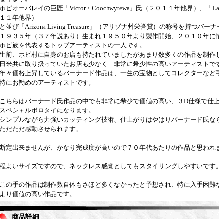
ホピオーバレイの巨匠「Victor・Coochwytewa」氏（２０１１年他界）、「Lawr
１１年他界）
と並び「Arizona Living Treasure」（アリゾナ州栄誉賞）の称号を持つバー
１９３５年（３７年説あり）生まれ１９５０年より製作開始、２０１０年に
ホピ族を代表するトップアーティストの一人です。
生前、ホピ村に自身のお店も持たれていましたがあまり数多くの作品を制作
日米共に取り扱っていたお店も少なく、非常に希少性の高いアーティストで
年々価格上昇しているバーナード作品は、一生の宝物としてコレクターなど
特にお勧めのアーティストです。
こちらはバーナード氏作品の中でも非常に希少で価値の高い、３D仕様で仕
スペシャルボロタイになります。
シンプルながら力強いカッティング技術、仕上がりはやはりバーナード氏な
ただただ感動させられます。
断定出来ませんが、かなり完成度が高いので７０年代あたりの作品と思われ
程よいサイズですので、ネックレス感覚としてもスタイリングしやすいです
この手の作品は制作数自体もさほど多くなかったと予想され、特に入手困難
より価値の高い作品です。
商品詳細