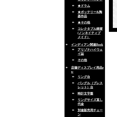
★ドラム
★ポッテリー&陶
器作品
★その他
コレクタブル雑貨
(ノンネイティブ
メイド）
インディアン関連Book
アリゾナハイウェ
イ誌
その他
店舗ディスプレイ用品e
tc
リング台
バングル（ブレス
レット）台
時計文字盤
リングサイズ直し
代金
別途販売用チェー
ン