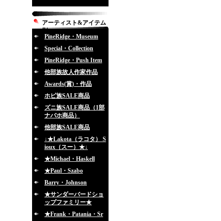
アーティスト&アイテム
別
PineRidge・Museum
Special・Collection
PineRidge・Push Item
他部族故人作家作品
Awards(賞)・作品
ホピ族SALE商品
ズニ族SALE商品（1部
ナバホ商品）
他部族SALE商品
↓★Lakota（ラコタ） S
ioux（スー）★↓
★Michael・Haskell
★Paul・Szabo
Barry・Johnson
★サンダーバードショ
ップファミリー★
★Frank・Patania・Sr