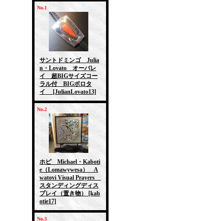
No.1
サントドミンゴ Julia
n・Lovato オーバレ
イ 超BIGサイズコー
ラル付 BIGボロタ
イ
[JulianLovato13]
No.2
ホピ Michael・Kaboti
e（Lomawywesa） A
watovi Visual Prayers
スタンディングディス
プレイ（置き物）
[kab
otie17]
No.3