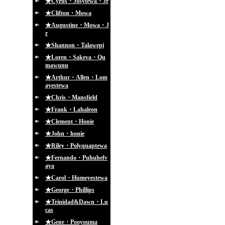
★Cyrus・Josytewa・Jr
★Clifton・Mowa
★Augustine・Mowa・J
r
★Shannon・Talawepi
★Loren・Sakeva・Qu
mawunu
★Arthur・Allen・Lom
ayestewa
★Chris・Mansfield
★Frank・Lahaleon
★Clement・Honie
★John・honie
★Riley・Polyquaptewa
★Fernando・Puhuhefv
aya
★Carol・Humeyestewa
★George・Phillips
★Trinidad&Dawn・Lu
cas
★Gene・Pooyouma