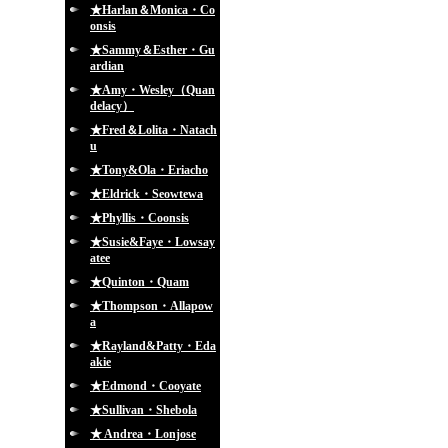
★Harlan＆Monica・Co
onsis
★Sammy＆Esther・Gu
ardian
★Amy・Wesley（Quan
delacy）
★Fred＆Lolita・Natach
u
★Tony&Ola・Eriacho
★Eldrick・Seowtewa
★Phyllis・Coonsis
★Susie&Faye・Lowsay
atee
★Quinton・Quam
★Thompson・Allapow
a
★Rayland&Patty・Eda
akie
★Edmond・Cooyate
★Sullivan・Shebola
★ Andrea・Lonjose