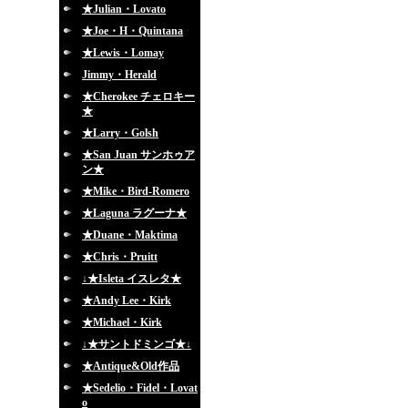
★Julian・Lovato
★Joe・H・Quintana
★Lewis・Lomay
Jimmy・Herald
★Cherokee チェロキー
★
★Larry・Golsh
★San Juan サンホゥア
ン★
★Mike・Bird-Romero
★Laguna ラグーナ★
★Duane・Maktima
★Chris・Pruitt
↓★Isleta イスレタ★
★Andy Lee・Kirk
★Michael・Kirk
↓★サントドミンゴ★↓
★Antique&Old作品
★Sedelio・Fidel・Lovat
o