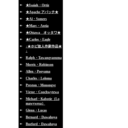
★Isaiah・Ortiz
★Apache アパッチ★
★Al・Somers
★Marc・Antia
★Ottawa オッタワ★
★Carlos・Eagle
↓★ホピ故人作家作品★
↓
Ralph・Tawangyaouma
Morris・Robinson
Allen・Pooyama
Charles・Loloma
Preston・Monongye
Victor・Coochwytewa
Michael・Kabotie（Lo
mawywesa）
Glenn・Lucas
Bernard・Dawahoya
Bueford・Dawahoya