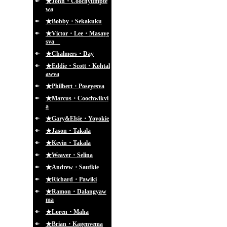
★John・Coochyumpte
wa
★Bobby・Sekakuku
★Victor・Lee・Masaye
sva
★Chalmers・Day
★Eddie・Scott・Kohtal
awva
★Philbert・Poseyesva
★Marcus・Coochwikvi
a
★Gary&Elsie・Yoyokie
★Jason・Takala
★Kevin・Takala
★Weaver・Selina
★Andrew・Saufkie
★Richard・Pawiki
★Ramon・Dalangyaw
ma
★Loren・Maha
★Brian・Kagenvema