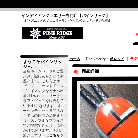
インディアンジュエリー専門店【パインリッジ】
ホピ・ズニなどのジュエリーリングやバングルなど圧巻の品揃え
ホーム
｜ Hopi Jewelry >
ボロタイ
｜
ラグ
ようこそパインリッ
ジへ！
当店ホームページをご覧
商品詳細
頂き、誠にありがとう御
座います。こちらはホ
ピ、ズニ、サントドミン
ゴ、イスレタなどナバホ
族以外のジュエリーとク
ラフトグッズを販売して
いるHPになります。オ
ーセンティック専門店な
らではの圧巻の品揃えと
リーズナブルなプライス
でご提供できるように心
がけております。ナバホ
族ジュエリーは
こちら
を