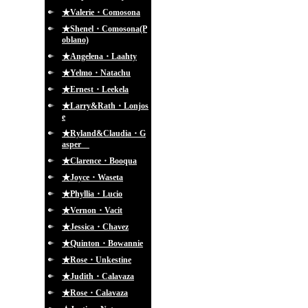
★Valerie・Comosona
★Shenel・Comosona(P
oblano)
★Angelena・Laahty
★Yelmo・Natachu
★Ernest・Leekela
★Larry&Rath・Lonjos
e
★Ryland&Claudia・G
asper
★Clarence・Booqua
★Joyce・Waseta
★Phyllia・Lucio
★Vernon・Vacit
★Jessica・Chavez
★Quinton・Bowannie
★Rose・Unkestine
★Judith・Calavaza
★Rose・Calavaza