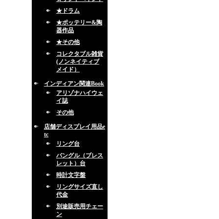
★ドラム
★ポッテリー&陶
器作品
★その他
コレクタブル雑貨
(ノンネイティブ
メイド）
インディアン関連Book
アリゾナハイウェ
イ誌
その他
店舗ディスプレイ用品e
tc
リング台
バングル（ブレス
レット）台
時計文字盤
リングサイズ直し
代金
別途販売用チェー
ン