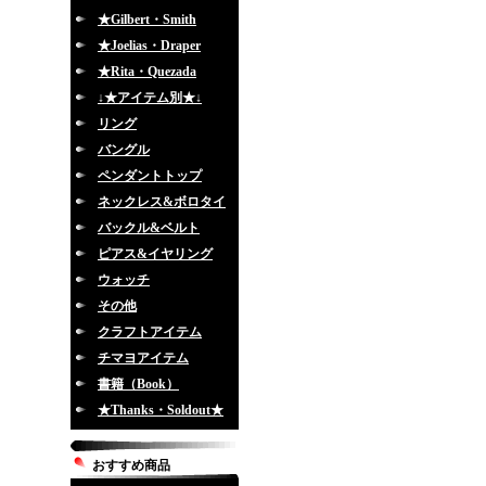
★Gilbert・Smith
★Joelias・Draper
★Rita・Quezada
↓★アイテム別★↓
リング
バングル
ペンダントトップ
ネックレス&ボロタイ
バックル&ベルト
ピアス&イヤリング
ウォッチ
その他
クラフトアイテム
チマヨアイテム
書籍（Book）
★Thanks・Soldout★
おすすめ商品