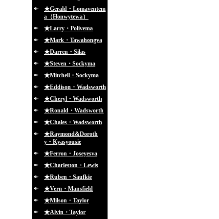
★Gerald・Lomaventem
a（Honwytewa）
★Larry・Polivema
★Mark・Tawahongva
★Darren・Silas
★Steven・Sockyma
★Mitchell・Sockyma
★Eddison・Wadsworth
★Cheryl・Wadsworth
★Ronald・Wadsworth
★Chales・Wadsworth
★Raymond&Doroth
y・Kyasyousie
★Ferron・Joseyesva
★Charleston・Lewis
★Ruben・Saufkie
★Vern・Mansfield
★Milson・Taylor
★Alvin・Taylor