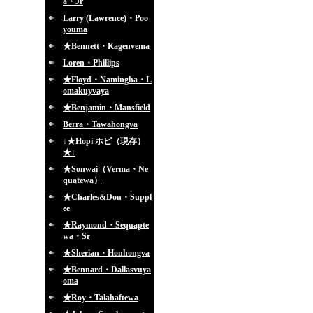
a・Jr
Larry (Lawrence)・Poo
youma
★Bennett・Kagenvema
Loren・Phillips
★Floyd・Namingha・L
omakuyvaya
★Benjamin・Mansfield
Berra・Tawahongva
↓★Hopi ホピ（現存）
★↓
★Sonwai（Verma・Ne
quatewa）
★Charles&Don・Suppl
ee
★Raymond・Sequapte
wa・Sr
★Sherian・Honhongva
★Bennard・Dallasvuya
oma
★Roy・Talahaftewa