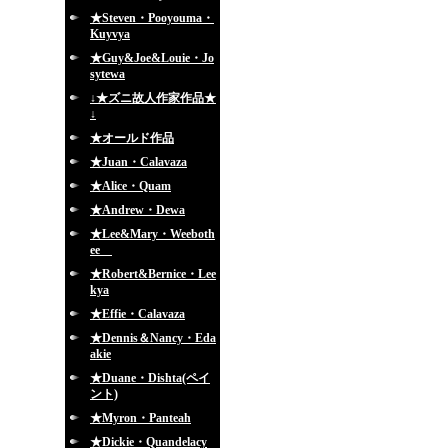
★Steven・Pooyouma・
Kuyvya
★Guy&Joe&Louie・Jo
sytewa
↓★ズニ故人作家作品★
↓
★オールド作品
★Juan・Calavaza
★Alice・Quam
★Andrew・Dewa
★Lee&Mary・Weeboth
ee
★Robert&Bernice・Lee
kya
★Effie・Calavaza
★Dennis＆Nancy・Eda
akie
★Duane・Dishta(ペイ
ント)
★Myron・Panteah
★Dickie・Quandelacy