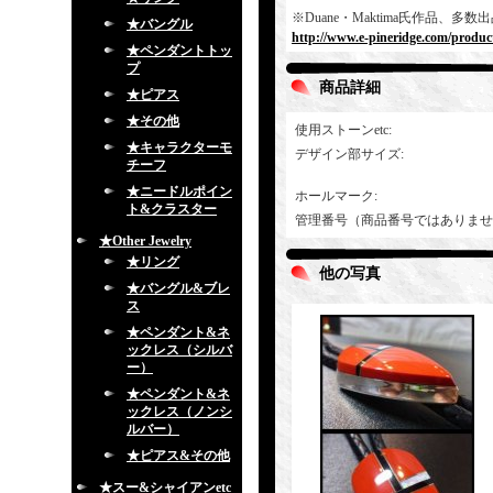
※Duane・Maktima氏作品
★バングル
http://www.e-pineridge.com/produc
★ペンダントトッ
プ
商品詳細
★ピアス
★その他
使用ストーンetc
:
★キャラクターモ
デザイン部サイズ
:
チーフ
★ニードルポイン
ホールマーク
:
ト&クラスター
管理番号（商品番号ではありませ
★Other Jewelry
★リング
他の写真
★バングル&ブレ
ス
★ペンダント&ネ
ックレス（シルバ
ー）
★ペンダント&ネ
ックレス（ノンシ
ルバー）
★ピアス&その他
★スー&シャイアンetc