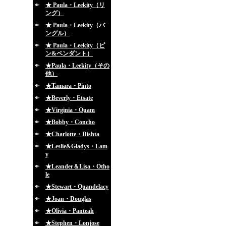
★ Paula・Leekity（リ
ング）
★ Paula・Leekity（バ
ングル）
★ Paula・Leekity（ピ
ン&ペンダント）
★Paula・Leekity（その
他）
★Tamara・Pinto
★Beverly・Etsate
★Virginia・Quam
★Bobby・Concho
★Charlotte・Dishta
★Leslie&Gladys・Lam
y
★Leander＆Lisa・Otho
le
★Stewart・Quandelacy
★Joan・Douglas
★Olivia・Panteah
★Stephen・Lonjose