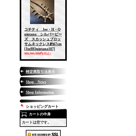
コチティ Joe・H・Q
uintana シルバービー
ズ スカッシュブロッ
サムネックレス約67cm
[JoeHQuintana107]
999,999,999円
(税込)
特定商取引法表示
Shop News
Shop Information
ショッピングカート
カートの中身
カートは空です。