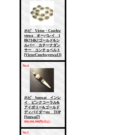
ホピ Victor・Coochw
ytewa オーバレイ 1
8K?14K?ゴールド&シ
ルバー カチーナダン
サー コンチョベルト
[VictorCoochwytewa13]
No.4
ホピ Sonwai インレ
イ ピンクコーラル&
アイボリー&ゴールド
ディバイダーetc TOP
[Sonwai7]
999,999,999円
(税込)
No.5