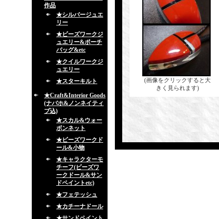
作品
★シルバージュエ
リー
★ビーズワークジ
ュエリー&ポーチ
バッグ&etc
★クイルワークジ
ュエリー
(画像をクリックすると大
★スターキルト
きく見られます)
★Craft&Interior Goods
(ナバホ&ノンネイティ
ブ込)
★スカル&ウォー
ボンネット
★ビーズワークド
ール&小物
★キャラクターモ
チーフ(ビーズワ
ークドール&サン
ドペイントetc)
★フェテッシュ
★カチーナドール
★サンドペイント