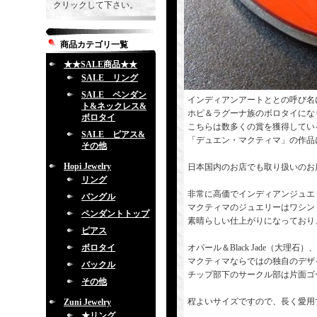
クリックして下さい。
商品カテゴリ一覧
★★SALE商品★★
SALE リング
SALE ペンダン
インディアンアートととの呼び名
ト&ネックレス&
ホピ＆ラグーナ族のボロタイにな
ボロタイ
こちらは数多くの賞を獲得してい
SALE ピアス&
「デュエン・マクティマ」の作品
その他
Hopi Jewelry
日本国内のお店でも取り扱いのお
リング
非常に高価でインディアンジュエ
バングル
マクティマのジュエリーはワシン
ペンダントトップ
素晴らしい仕上がりになっており
ピアス
ボロタイ
オパール＆Black Jade（大
マクティマならではの独自のデザ
バックル
チップ部下のサークル部は片面ゴ
その他
程よいサイズですので、長く愛用
Zuni Jewelry
★リング