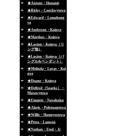
★Antone・Honanie
★Ricky・Coochwytewa
★Edward・Lomahong
va
★Anderson・Koinva
★Marthus・Koinva
★Lucion・Koinva（リ
ング他）
★Lucion・Koinva（バ
ングル&ペンダント）
★Melinda・Lucas・Koi
nva
★Duane・Koinva
★Delfred（Sparks）・
Masawytewa
★Emmett・Navakuku
★Alaric・Polequaptewa
★Willis・Humeyestewa
★Petra・Lamson
★Nathan・Fred・Jr