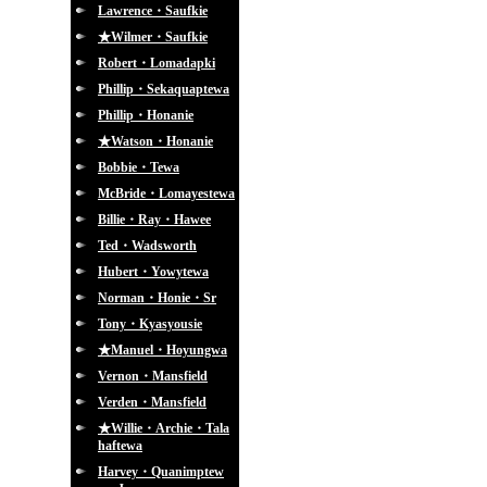
Lawrence・Saufkie
★Wilmer・Saufkie
Robert・Lomadapki
Phillip・Sekaquaptewa
Phillip・Honanie
★Watson・Honanie
Bobbie・Tewa
McBride・Lomayestewa
Billie・Ray・Hawee
Ted・Wadsworth
Hubert・Yowytewa
Norman・Honie・Sr
Tony・Kyasyousie
★Manuel・Hoyungwa
Vernon・Mansfield
Verden・Mansfield
★Willie・Archie・Tala
haftewa
Harvey・Quanimptew