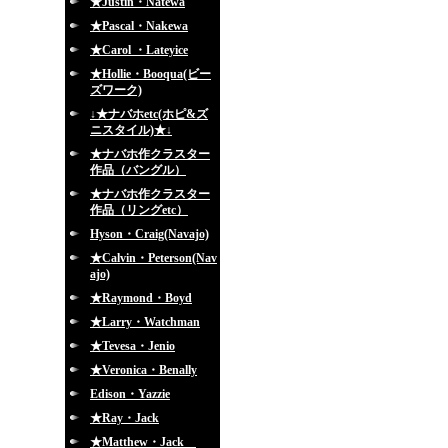
★Justin・Natewa
★Pascal・Nakewa
★Carol ・Lateyice
★Hollie・Booqua(ビー
ズワーク)
↓★ナバホetc(ホピ&ズ
ニスタイル)★↓
★ナバホ作クラスター
作品（バングル）
★ナバホ作クラスター
作品（リングetc）
Hyson・Craig(Navajo)
★Calvin・Peterson(Nav
ajo)
★Raymond・Boyd
★Larry・Watchman
★Tevesa・Jenio
★Veronica・Benally
Edison・Yazzie
★Ray・Jack
★Matthew・Jack