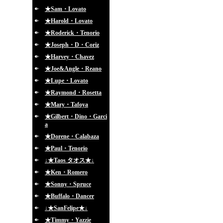
★Sam・Lovato
★Harold・Lovato
★Roderick・Tenorio
★Joseph・D・Coriz
★Harvey・Chavez
★Joe&Angle・Reano
★Lupe・Lovato
★Raymond・Rosetta
★Mary・Tafoya
★Gilbert・Dino・Garci
a
★Dorene・Calabaza
★Paul・Tenorio
↓★Taos タオス★↓
★Ken・Romero
★Sonny・Spruce
★Buffalo・Dancer
↓★SanFelipe★↓
★Timmy・Yazzie