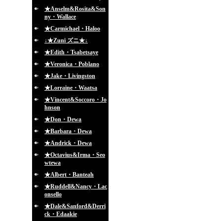
★Anselm&Rosita&Son
ny・Wallace
★Carmichael・Haloo
↓★Zuni ズニ★↓
★Edith・Tsabetsaye
★Veronica・Poblano
★Jake・Livingston
★Lorraine・Waatsa
★Vincent&Soccoro・Jo
hnson
★Don・Dewa
★Barbara・Dewa
★Andrick・Dewa
★Octavius&Irma・Seo
wtewa
★Albert・Banteah
★Ruddell&Nancy・Lac
onsello
★Dale&Sanford&Derri
ck・Edaakie