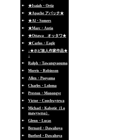
★Isaiah・Ortiz
★Apache アパッチ★
★Al・Somers
★Marc・Antia
★Ottawa オッタワ★
★Carlos・Eagle
↓★ホピ故人作家作品★
↓
Ralph・Tawangyaouma
Morris・Robinson
Allen・Pooyama
Charles・Loloma
Preston・Monongye
Victor・Coochwytewa
Michael・Kabotie（Lo
mawywesa）
Glenn・Lucas
Bernard・Dawahoya
Bueford・Dawahoya