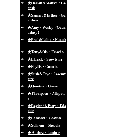
★Harlan＆Monica・Co
onsis
★Sammy＆Esther・Gu
ardian
★Amy・Wesley（Quan
delacy）
★Fred＆Lolita・Natach
u
★Tony&Ola・Eriacho
★Eldrick・Seowtewa
★Phyllis・Coonsis
★Susie&Faye・Lowsay
atee
★Quinton・Quam
★Thompson・Allapow
a
★Rayland&Patty・Eda
akie
★Edmond・Cooyate
★Sullivan・Shebola
★ Andrea・Lonjose