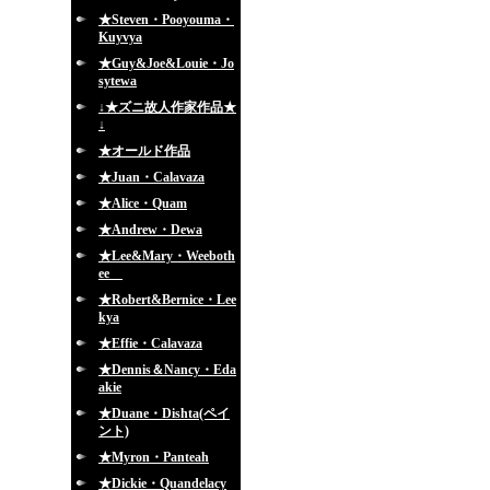
★Steven・Pooyouma・
Kuyvya
★Guy&Joe&Louie・Jo
sytewa
↓★ズニ故人作家作品★
↓
★オールド作品
★Juan・Calavaza
★Alice・Quam
★Andrew・Dewa
★Lee&Mary・Weeboth
ee
★Robert&Bernice・Lee
kya
★Effie・Calavaza
★Dennis＆Nancy・Eda
akie
★Duane・Dishta(ペイ
ント)
★Myron・Panteah
★Dickie・Quandelacy