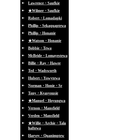
Lawrence・Saufkie
★Wilmer・Saufkie
Robert・Lomadapki
Phillip・Sekaquaptewa
Phillip・Honanie
★Watson・Honanie
Bobbie・Tewa
McBride・Lomayestewa
Billie・Ray・Hawee
Ted・Wadsworth
Hubert・Yowytewa
Norman・Honie・Sr
Tony・Kyasyousie
★Manuel・Hoyungwa
Vernon・Mansfield
Verden・Mansfield
★Willie・Archie・Tala
haftewa
Harvey・Quanimptew