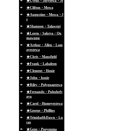
★Cyrus・Josytewa・Jr
★Clifton・Mowa
★Augustine・Mowa・J
r
★Shannon・Talawepi
★Loren・Sakeva・Qu
mawunu
★Arthur・Allen・Lom
ayestewa
★Chris・Mansfield
★Frank・Lahaleon
★Clement・Honie
★John・honie
★Riley・Polyquaptewa
★Fernando・Puhuhefv
aya
★Carol・Humeyestewa
★George・Phillips
★Trinidad&Dawn・Lu
cas
★Gene・Pooyouma