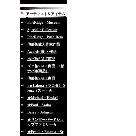
アーティスト&アイテム
別
PineRidge・Museum
Special・Collection
PineRidge・Push Item
他部族故人作家作品
Awards(賞)・作品
ホピ族SALE商品
ズニ族SALE商品（1部
ナバホ商品）
他部族SALE商品
↓★Lakota（ラコタ） S
ioux（スー）★↓
★Michael・Haskell
★Paul・Szabo
Barry・Johnson
★サンダーバードショ
ップファミリー★
★Frank・Patania・Sr