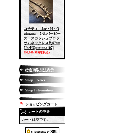
コチティ Joe・H・Q
uintana シルバービー
ズ スカッシュブロッ
サムネックレス約67cm
[JoeHQuintana107]
999,999,999円
(税込)
特定商取引法表示
Shop News
Shop Information
ショッピングカート
カートの中身
カートは空です。