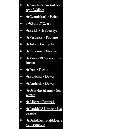
★Anselm&Rosita&Son
ny・Wallace
★Carmichael・Haloo
↓★Zuni ズニ★↓
★Edith・Tsabetsaye
★Veronica・Poblano
★Jake・Livingston
★Lorraine・Waatsa
★Vincent&Soccoro・Jo
hnson
★Don・Dewa
★Barbara・Dewa
★Andrick・Dewa
★Octavius&Irma・Seo
wtewa
★Albert・Banteah
★Ruddell&Nancy・Lac
onsello
★Dale&Sanford&Derri
ck・Edaakie