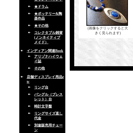
★ドラム
★ポッテリー&陶
器作品
★その他
(画像をクリックすると大
コレクタブル雑貨
きく見られます)
(ノンネイティブ
メイド）
インディアン関連Book
アリゾナハイウェ
イ誌
その他
店舗ディスプレイ用品e
tc
リング台
バングル（ブレス
レット）台
時計文字盤
リングサイズ直し
代金
別途販売用チェー
ン