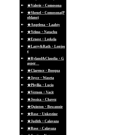
★Valerie・Comosona
★Shenel・Comosona(P
oblano)
★Angelena・Laahty
★Yelmo・Natachu
★Ernest・Leekela
★Larry&Rath・Lonjos
e
★Ryland&Claudia・G
asper
★Clarence・Booqua
★Joyce・Waseta
★Phyllia・Lucio
★Vernon・Vacit
★Jessica・Chavez
★Quinton・Bowannie
★Rose・Unkestine
★Judith・Calavaza
★Rose・Calavaza