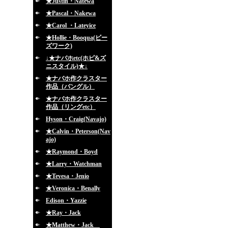
★Justin・Natewa
★Pascal・Nakewa
★Carol ・Lateyice
★Hollie・Booqua(ビー
ズワーク)
↓★ナバホetc(ホピ&ズ
ニスタイル)★↓
★ナバホ作クラスター
作品（バングル）
★ナバホ作クラスター
作品（リングetc）
Hyson・Craig(Navajo)
★Calvin・Peterson(Nav
ajo)
★Raymond・Boyd
★Larry・Watchman
★Tevesa・Jenio
★Veronica・Benally
Edison・Yazzie
★Ray・Jack
★Matthew・Jack