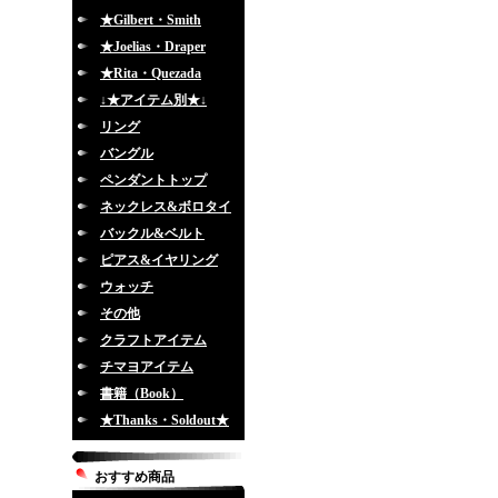
★Gilbert・Smith
★Joelias・Draper
★Rita・Quezada
↓★アイテム別★↓
リング
バングル
ペンダントトップ
ネックレス&ボロタイ
バックル&ベルト
ピアス&イヤリング
ウォッチ
その他
クラフトアイテム
チマヨアイテム
書籍（Book）
★Thanks・Soldout★
おすすめ商品