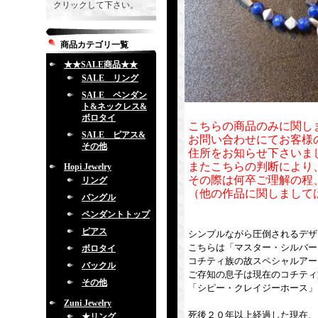
クリックして下さい。
商品カテゴリ一覧
★★SALE商品★★
SALE リング
SALE ペンダン
ト&ネックレス&
ボロタイ
こちらの商品のみに関し
SALE ピアス&
お問い合わせにてお客様
その他
住所をお知らせ下さいま
またこちらの判断により
Hopi Jewelry
その際は何卒ご理解の程
リング
（他の作品に関しまして
バングル
ペンダントトップ
ピアス
シンプルながら圧倒されるデザ
こちらは「マスター・シルバー
ボロタイ
コチティ族の故スペシャルアー
バックル
ご存知の息子は現在のコチティ
その他
「シピー・クレイジーホース」
Zuni Jewelry
死後２０年以上経過した現在、
★リング