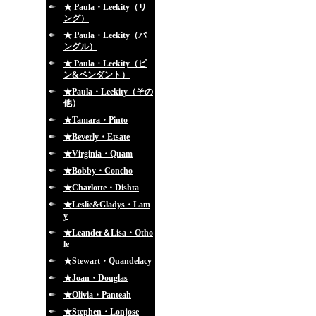
★ Paula・Leekity（リ
ング）
★ Paula・Leekity（バ
ングル）
★ Paula・Leekity（ピ
ン&ペンダント）
★Paula・Leekity（その
他）
★Tamara・Pinto
★Beverly・Etsate
★Virginia・Quam
★Bobby・Concho
★Charlotte・Dishta
★Leslie&Gladys・Lam
y
★Leander＆Lisa・Otho
le
★Stewart・Quandelacy
★Joan・Douglas
★Olivia・Panteah
★Stephen・Lonjose