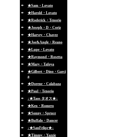
★Sam・Lovato
★Harold・Lovato
★Roderick・Tenorio
★Joseph・D・Coriz
★Harvey・Chavez
★Joe&Angle・Reano
★Lupe・Lovato
★Raymond・Rosetta
★Mary・Tafoya
★Gilbert・Dino・Garci
a
★Dorene・Calabaza
★Paul・Tenorio
↓★Taos タオス★↓
★Ken・Romero
★Sonny・Spruce
★Buffalo・Dancer
↓★SanFelipe★↓
★Timmy・Yazzie