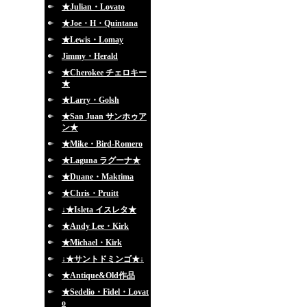
★Julian・Lovato
★Joe・H・Quintana
★Lewis・Lomay
Jimmy・Herald
★Cherokee チェロキー
★
★Larry・Golsh
★San Juan サンホゥア
ン★
★Mike・Bird-Romero
★Laguna ラグーナ★
★Duane・Maktima
★Chris・Pruitt
↓★Isleta イスレタ★
★Andy Lee・Kirk
★Michael・Kirk
↓★サントドミンゴ★↓
★Antique&Old作品
★Sedelio・Fidel・Lovat
o