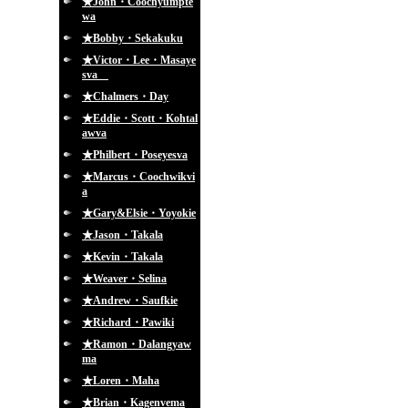
★John・Coochyumpte
wa
★Bobby・Sekakuku
★Victor・Lee・Masaye
sva
★Chalmers・Day
★Eddie・Scott・Kohtal
awva
★Philbert・Poseyesva
★Marcus・Coochwikvi
a
★Gary&Elsie・Yoyokie
★Jason・Takala
★Kevin・Takala
★Weaver・Selina
★Andrew・Saufkie
★Richard・Pawiki
★Ramon・Dalangyaw
ma
★Loren・Maha
★Brian・Kagenvema