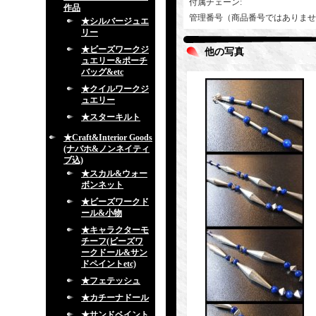
付属チェーン
:
作品
管理番号（商品番号ではありませ
★シルバージュエ
リー
★ビーズワークジ
他の写真
ュエリー&ポーチ
バッグ&etc
★クイルワークジ
ュエリー
★スターキルト
★Craft&Interior Goods
(ナバホ&ノンネイティ
ブ込)
★スカル&ウォー
ボンネット
★ビーズワークド
ール&小物
★キャラクターモ
チーフ(ビーズワ
ークドール&サン
ドペイントetc)
★フェテッシュ
★カチーナドール
★サンドペイント