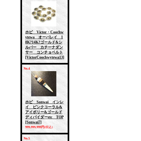
ホピ Victor・Coochw
ytewa オーバレイ 1
8K?14K?ゴールド&シ
ルバー カチーナダン
サー コンチョベルト
[VictorCoochwytewa13]
No.4
ホピ Sonwai インレ
イ ピンクコーラル&
アイボリー&ゴールド
ディバイダーetc TOP
[Sonwai7]
999,999,999円
(税込)
No.5