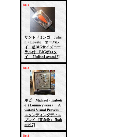
No.1
サントドミンゴ Julia
n・Lovato オーバレ
イ 超BIGサイズコー
ラル付 BIGボロタ
イ
[JulianLovato13]
No.2
ホピ Michael・Kaboti
e（Lomawywesa） A
watovi Visual Prayers
スタンディングディス
プレイ（置き物）
[kab
otie17]
No.3