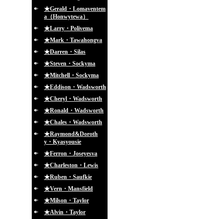
★Gerald・Lomaventem
a（Honwytewa）
★Larry・Polivema
★Mark・Tawahongva
★Darren・Silas
★Steven・Sockyma
★Mitchell・Sockyma
★Eddison・Wadsworth
★Cheryl・Wadsworth
★Ronald・Wadsworth
★Chales・Wadsworth
★Raymond&Doroth
y・Kyasyousie
★Ferron・Joseyesva
★Charleston・Lewis
★Ruben・Saufkie
★Vern・Mansfield
★Milson・Taylor
★Alvin・Taylor