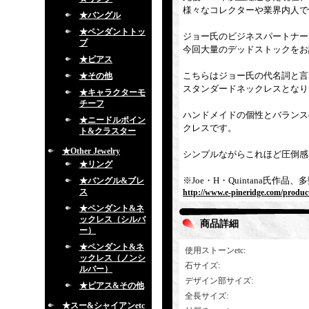
様々なコレクターや業界内人で
★バングル
★ペンダントトッ
ジョー氏のビジネスパートナーで
プ
今回大量のデッドストックをお
★ピアス
こちらはジョー氏の代名詞と言
★その他
スタンダードネックレスとなり
★キャラクターモ
チーフ
ハンドメイドの個性とバランス
★ニードルポイン
クレスです。
ト&クラスター
★Other Jewelry
シンプルながらこれほど圧倒感
★リング
※Joe・H・Quintana氏
★バングル&ブレ
ス
http://www.e-pineridge.com/produc
★ペンダント&ネ
ックレス（シルバ
商品詳細
ー）
★ペンダント&ネ
使用ストーンetc
:
ックレス（ノンシ
石サイズ
:
ルバー）
デザイン部サイズ
:
★ピアス&その他
全長サイズ
:
★スー&シャイアンetc