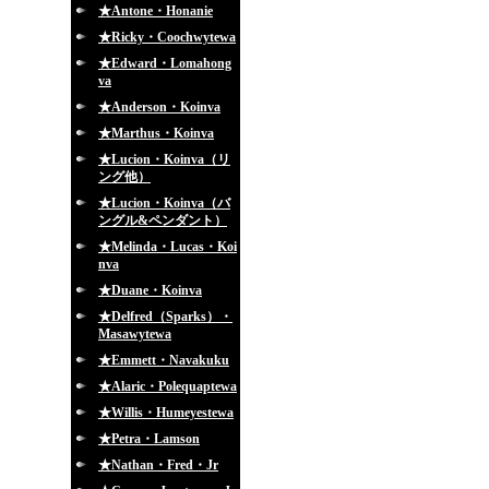
★Antone・Honanie
★Ricky・Coochwytewa
★Edward・Lomahong
va
★Anderson・Koinva
★Marthus・Koinva
★Lucion・Koinva（リ
ング他）
★Lucion・Koinva（バ
ングル&ペンダント）
★Melinda・Lucas・Koi
nva
★Duane・Koinva
★Delfred（Sparks）・
Masawytewa
★Emmett・Navakuku
★Alaric・Polequaptewa
★Willis・Humeyestewa
★Petra・Lamson
★Nathan・Fred・Jr