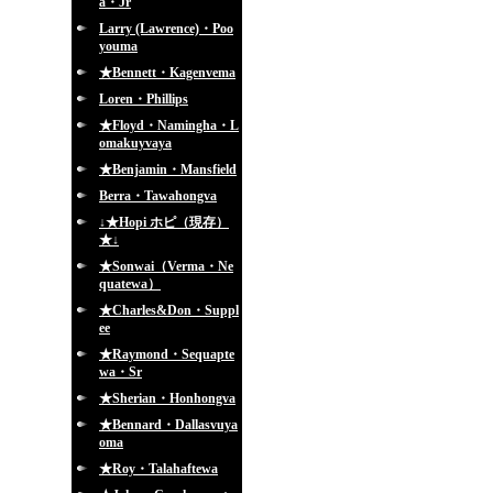
a・Jr
Larry (Lawrence)・Poo
youma
★Bennett・Kagenvema
Loren・Phillips
★Floyd・Namingha・L
omakuyvaya
★Benjamin・Mansfield
Berra・Tawahongva
↓★Hopi ホピ（現存）
★↓
★Sonwai（Verma・Ne
quatewa）
★Charles&Don・Suppl
ee
★Raymond・Sequapte
wa・Sr
★Sherian・Honhongva
★Bennard・Dallasvuya
oma
★Roy・Talahaftewa