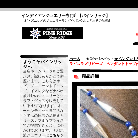
インディアンジュエリー専門店【パインリッジ】
ホピ・ズニなどのジュエリーリングやバングルなど圧巻の品揃え
ホーム
｜ ★Other Jewelry >
★ペンダント
ようこそパインリッ
ラピスラズリビーズ ペンダントトップ付
ジへ！
当店ホームページをご覧
頂き、誠にありがとう御
商品詳細
座います。こちらはホ
ピ、ズニ、サントドミン
ゴ、イスレタなどナバホ
族以外のジュエリーとク
ラフトグッズを販売して
いるHPになります。オ
ーセンティック専門店な
らではの圧巻の品揃えと
リーズナブルなプライス
でご提供できるように心
がけております。ナバホ
族ジュエリーは
こちら
を