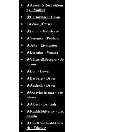
★Anselm&Rosita&Son
ny・Wallace
★Carmichael・Haloo
↓★Zuni ズニ★↓
★Edith・Tsabetsaye
★Veronica・Poblano
★Jake・Livingston
★Lorraine・Waatsa
★Vincent&Soccoro・Jo
hnson
★Don・Dewa
★Barbara・Dewa
★Andrick・Dewa
★Octavius&Irma・Seo
wtewa
★Albert・Banteah
★Ruddell&Nancy・Lac
onsello
★Dale&Sanford&Derri
ck・Edaakie