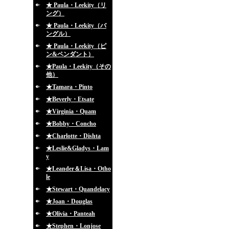
★ Paula・Leekity（リ
ング）
★ Paula・Leekity（バ
ングル）
★ Paula・Leekity（ピ
ン&ペンダント）
★Paula・Leekity（その
他）
★Tamara・Pinto
★Beverly・Etsate
★Virginia・Quam
★Bobby・Concho
★Charlotte・Dishta
★Leslie&Gladys・Lam
y
★Leander＆Lisa・Otho
le
★Stewart・Quandelacy
★Joan・Douglas
★Olivia・Panteah
★Stephen・Lonjose