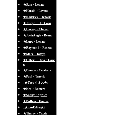
★Sam・Lovato
★Harold・Lovato
★Roderick・Tenorio
★Joseph・D・Coriz
★Harvey・Chavez
★Joe&Angle・Reano
★Lupe・Lovato
★Raymond・Rosetta
★Mary・Tafoya
★Gilbert・Dino・Garci
a
★Dorene・Calabaza
★Paul・Tenorio
↓★Taos タオス★↓
★Ken・Romero
★Sonny・Spruce
★Buffalo・Dancer
↓★SanFelipe★↓
★Timmy・Yazzie