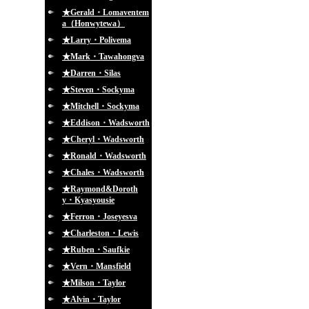
★Gerald・Lomaventem
a（Honwytewa）
★Larry・Polivema
★Mark・Tawahongva
★Darren・Silas
★Steven・Sockyma
★Mitchell・Sockyma
★Eddison・Wadsworth
★Cheryl・Wadsworth
★Ronald・Wadsworth
★Chales・Wadsworth
★Raymond&Doroth
y・Kyasyousie
★Ferron・Joseyesva
★Charleston・Lewis
★Ruben・Saufkie
★Vern・Mansfield
★Milson・Taylor
★Alvin・Taylor