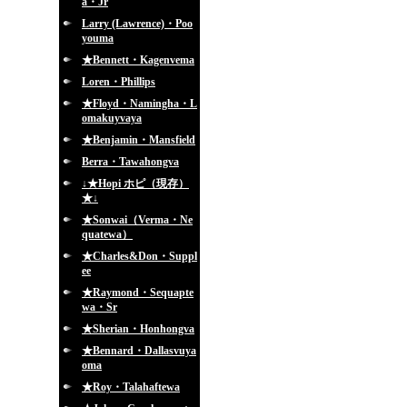
a・Jr
Larry (Lawrence)・Poo
youma
★Bennett・Kagenvema
Loren・Phillips
★Floyd・Namingha・L
omakuyvaya
★Benjamin・Mansfield
Berra・Tawahongva
↓★Hopi ホピ（現存）
★↓
★Sonwai（Verma・Ne
quatewa）
★Charles&Don・Suppl
ee
★Raymond・Sequapte
wa・Sr
★Sherian・Honhongva
★Bennard・Dallasvuya
oma
★Roy・Talahaftewa