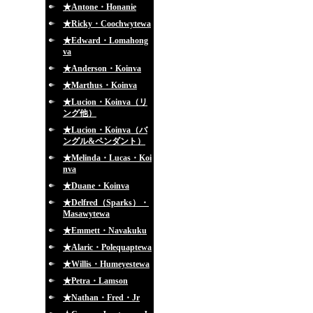
★Antone・Honanie
★Ricky・Coochwytewa
★Edward・Lomahong
va
★Anderson・Koinva
★Marthus・Koinva
★Lucion・Koinva（リ
ング他）
★Lucion・Koinva（バ
ングル&ペンダント）
★Melinda・Lucas・Koi
nva
★Duane・Koinva
★Delfred（Sparks）・
Masawytewa
★Emmett・Navakuku
★Alaric・Polequaptewa
★Willis・Humeyestewa
★Petra・Lamson
★Nathan・Fred・Jr