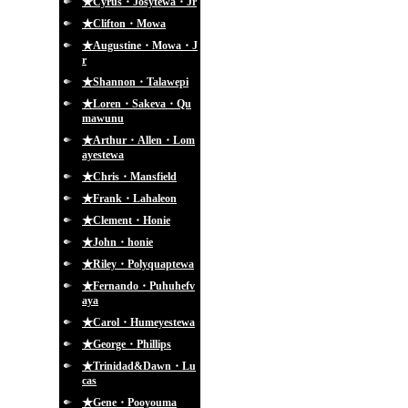
★Cyrus・Josytewa・Jr
★Clifton・Mowa
★Augustine・Mowa・J
r
★Shannon・Talawepi
★Loren・Sakeva・Qu
mawunu
★Arthur・Allen・Lom
ayestewa
★Chris・Mansfield
★Frank・Lahaleon
★Clement・Honie
★John・honie
★Riley・Polyquaptewa
★Fernando・Puhuhefv
aya
★Carol・Humeyestewa
★George・Phillips
★Trinidad&Dawn・Lu
cas
★Gene・Pooyouma