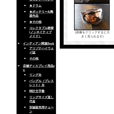
★ドラム
★ポッテリー&陶
器作品
★その他
コレクタブル雑貨
(ノンネイティブ
(画像をクリックすると大
メイド）
きく見られます)
インディアン関連Book
アリゾナハイウェ
イ誌
その他
店舗ディスプレイ用品e
tc
リング台
バングル（ブレス
レット）台
時計文字盤
リングサイズ直し
代金
別途販売用チェー
ン