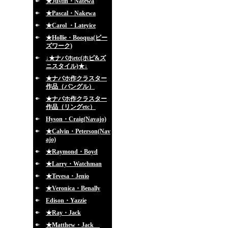
★Justin・Natewa
★Pascal・Nakewa
★Carol ・Lateyice
★Hollie・Booqua(ビー
ズワーク)
↓★ナバホetc(ホピ&ズ
ニスタイル)★↓
★ナバホ作クラスター
作品（バングル）
★ナバホ作クラスター
作品（リングetc）
Hyson・Craig(Navajo)
★Calvin・Peterson(Nav
ajo)
★Raymond・Boyd
★Larry・Watchman
★Tevesa・Jenio
★Veronica・Benally
Edison・Yazzie
★Ray・Jack
★Matthew・Jack