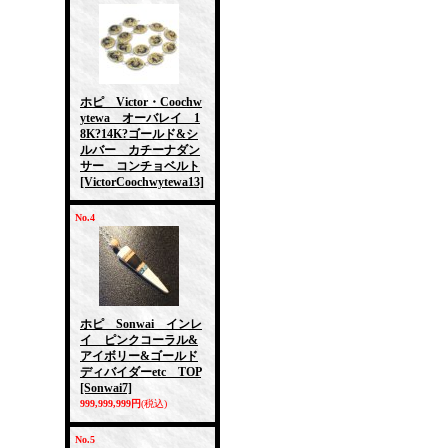
ホピ Victor・Coochw
ytewa オーバレイ 1
8K?14K?ゴールド&シ
ルバー カチーナダン
サー コンチョベルト
[VictorCoochwytewa13]
No.4
ホピ Sonwai インレ
イ ピンクコーラル&
アイボリー&ゴールド
ディバイダーetc TOP
[Sonwai7]
999,999,999円
(税込)
No.5