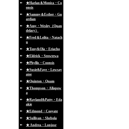
★Harlan＆Monica・Co
onsis
★Sammy＆Esther・Gu
ardian
★Amy・Wesley（Quan
delacy）
★Fred＆Lolita・Natach
u
★Tony&Ola・Eriacho
★Eldrick・Seowtewa
★Phyllis・Coonsis
★Susie&Faye・Lowsay
atee
★Quinton・Quam
★Thompson・Allapow
a
★Rayland&Patty・Eda
akie
★Edmond・Cooyate
★Sullivan・Shebola
★ Andrea・Lonjose