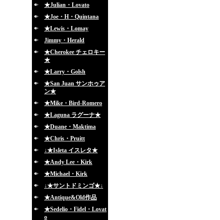
★Julian・Lovato
★Joe・H・Quintana
★Lewis・Lomay
Jimmy・Herald
★Cherokee チェロキー
★
★Larry・Golsh
★San Juan サンホゥア
ン★
★Mike・Bird-Romero
★Laguna ラグーナ★
★Duane・Maktima
★Chris・Pruitt
↓★Isleta イスレタ★
★Andy Lee・Kirk
★Michael・Kirk
↓★サントドミンゴ★↓
★Antique&Old作品
★Sedelio・Fidel・Lovat
o