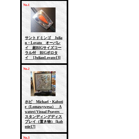
No.1
サントドミンゴ Julia
n・Lovato オーバレ
イ 超BIGサイズコー
ラル付 BIGボロタ
イ
[JulianLovato13]
No.2
ホピ Michael・Kaboti
e（Lomawywesa） A
watovi Visual Prayers
スタンディングディス
プレイ（置き物）
[kab
otie17]
No.3