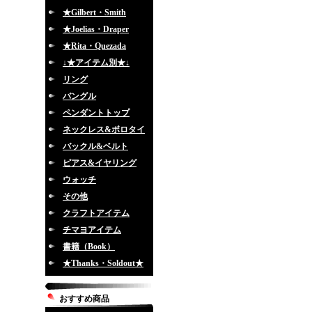
★Gilbert・Smith
★Joelias・Draper
★Rita・Quezada
↓★アイテム別★↓
リング
バングル
ペンダントトップ
ネックレス&ボロタイ
バックル&ベルト
ピアス&イヤリング
ウォッチ
その他
クラフトアイテム
チマヨアイテム
書籍（Book）
★Thanks・Soldout★
おすすめ商品