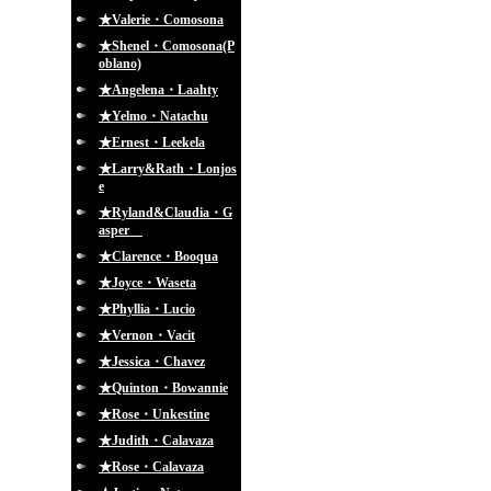
★Valerie・Comosona
★Shenel・Comosona(P
oblano)
★Angelena・Laahty
★Yelmo・Natachu
★Ernest・Leekela
★Larry&Rath・Lonjos
e
★Ryland&Claudia・G
asper
★Clarence・Booqua
★Joyce・Waseta
★Phyllia・Lucio
★Vernon・Vacit
★Jessica・Chavez
★Quinton・Bowannie
★Rose・Unkestine
★Judith・Calavaza
★Rose・Calavaza