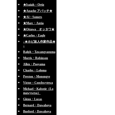
★Isaiah・Ortiz
★Apache アパッチ★
★Al・Somers
★Marc・Antia
★Ottawa オッタワ★
★Carlos・Eagle
↓★ホピ故人作家作品★
↓
Ralph・Tawangyaouma
Morris・Robinson
Allen・Pooyama
Charles・Loloma
Preston・Monongye
Victor・Coochwytewa
Michael・Kabotie（Lo
mawywesa）
Glenn・Lucas
Bernard・Dawahoya
Bueford・Dawahoya