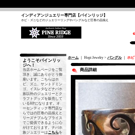
インディアンジュエリー専門店【パインリッジ】
ホピ・ズニなどのジュエリーリングやバングルなど圧巻の品揃え
ホーム
｜ Hopi Jewelry >
バングル
｜
ホピ
ようこそパインリッ
ジへ！
当店ホームページをご覧
商品詳細
頂き、誠にありがとう御
座います。こちらはホ
ピ、ズニ、サントドミン
ゴ、イスレタなどナバホ
族以外のジュエリーとク
ラフトグッズを販売して
いるHPになります。オ
ーセンティック専門店な
らではの圧巻の品揃えと
リーズナブルなプライス
でご提供できるように心
がけております。ナバホ
族ジュエリーは
こちら
を