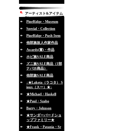
アーティスト&アイテム
別
PineRidge・Museum
Special・Collection
PineRidge・Push Item
他部族故人作家作品
Awards(賞)・作品
ホピ族SALE商品
ズニ族SALE商品（1部
ナバホ商品）
他部族SALE商品
↓★Lakota（ラコタ） S
ioux（スー）★↓
★Michael・Haskell
★Paul・Szabo
Barry・Johnson
★サンダーバードショ
ップファミリー★
★Frank・Patania・Sr