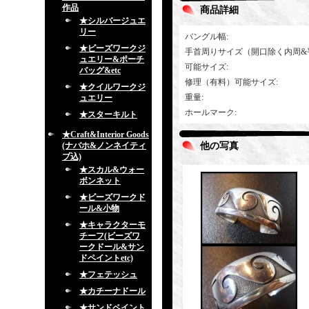
作品
商品詳細
★シルバージュエ
リー
バングル幅
:
★ビーズワークジ
手首周りサイズ（開口除く内周&
ュエリー&ポーチ
可能サイズ
:
バッグ&etc
修理（有料）可能サイズ
:
★クイルワークジ
重量
:
ュエリー
ホールマーク
:
★スターキルト
★Craft&Interior Goods
(ナバホ&ノンネイティ
他の写真
ブ込)
★スカル&ウォー
ボンネット
★ビーズワークド
ール&小物
★キャラクターモ
チーフ(ビーズワ
ークドール&サン
ドペイントetc)
★フェテッシュ
★カチーナドール
★サンドペイント