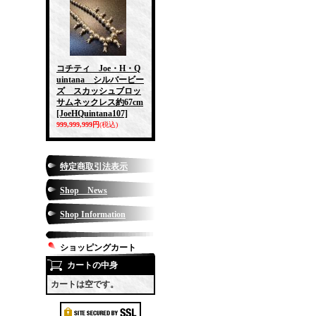
コチティ Joe・H・Q
uintana シルバービー
ズ スカッシュブロッ
サムネックレス約67cm
[JoeHQuintana107]
999,999,999円
(税込)
特定商取引法表示
Shop News
Shop Information
ショッピングカート
カートの中身
カートは空です。