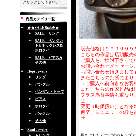
クリックして下さい。
商品カテゴリ一覧
★★SALE商品★★
SALE リング
SALE ペンダン
ト&ネックレス&
販売価格は９９９９９９
ボロタイ
こちらの作品は店頭販売
SALE ピアス&
ご購入をご検討下さって
その他
お問い合わせメッセージ
Hopi Jewelry
お問い合わせ頂きまして
リング
またこちらの判断により
（ご購入へ前向きなお客
バングル
またこちらの作家作品は
ペンダントトップ
プラス為替事情も重なり
ピアス
は
変更（時価扱い）となる
ボロタイ
何卒、ジュエリーの枠を
バックル
せ
その他
Zuni Jewelry
長きにわたりホピ族のトップアーテ
★リング