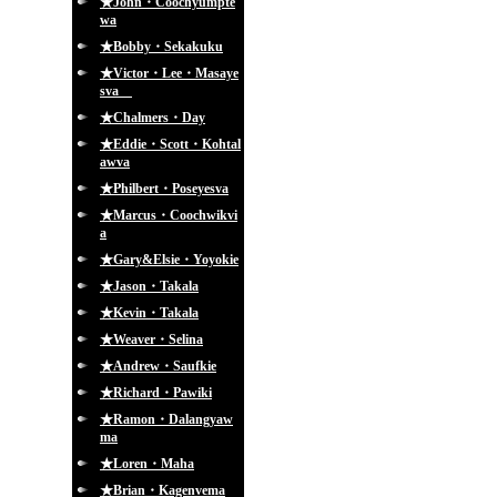
★John・Coochyumpte
wa
★Bobby・Sekakuku
★Victor・Lee・Masaye
sva
★Chalmers・Day
★Eddie・Scott・Kohtal
awva
★Philbert・Poseyesva
★Marcus・Coochwikvi
a
★Gary&Elsie・Yoyokie
★Jason・Takala
★Kevin・Takala
★Weaver・Selina
★Andrew・Saufkie
★Richard・Pawiki
★Ramon・Dalangyaw
ma
★Loren・Maha
★Brian・Kagenvema