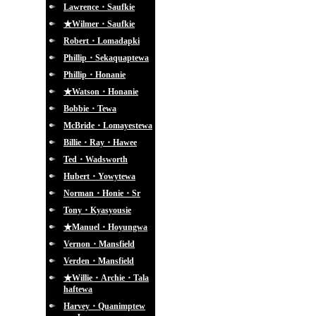
Lawrence・Saufkie
★Wilmer・Saufkie
Robert・Lomadapki
Phillip・Sekaquaptewa
Phillip・Honanie
★Watson・Honanie
Bobbie・Tewa
McBride・Lomayestewa
Billie・Ray・Hawee
Ted・Wadsworth
Hubert・Yowytewa
Norman・Honie・Sr
Tony・Kyasyousie
★Manuel・Hoyungwa
Vernon・Mansfield
Verden・Mansfield
★Willie・Archie・Tala
haftewa
Harvey・Quanimptew