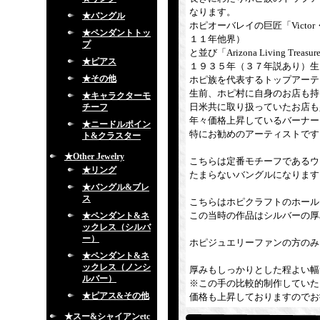
なります。
★バングル
ホピオーバレイの巨匠「Victor・C
★ペンダントトッ
１１年他界）
プ
と並び「Arizona Living
★ピアス
１９３５年（３７年説あり）生
★その他
ホピ族を代表するトップアーテ
生前、ホピ村に自身のお店も持
★キャラクターモ
日米共に取り扱っていたお店も
チーフ
年々価格上昇しているバーナー
★ニードルポイン
特にお勧めのアーティストです
ト&クラスター
★Other Jewelry
こちらは定番モチーフであるウ
★リング
たまらないバングルになります
★バングル&ブレ
ス
こちらはホピクラフトのホール
この当時の作品はシルバーの厚
★ペンダント&ネ
ックレス（シルバ
ー）
ホピジュエリーファンの方のみ
★ペンダント&ネ
ックレス（ノンシ
厚みもしっかりとした程よい幅
ルバー）
※この手の比較的制作していた
★ピアス&その他
価格も上昇しておりますのでお
★スー&シャイアンetc