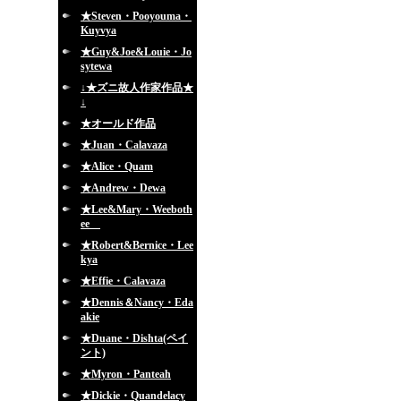
★Steven・Pooyouma・
Kuyvya
★Guy&Joe&Louie・Jo
sytewa
↓★ズニ故人作家作品★
↓
★オールド作品
★Juan・Calavaza
★Alice・Quam
★Andrew・Dewa
★Lee&Mary・Weeboth
ee
★Robert&Bernice・Lee
kya
★Effie・Calavaza
★Dennis＆Nancy・Eda
akie
★Duane・Dishta(ペイ
ント)
★Myron・Panteah
★Dickie・Quandelacy