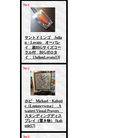
No.1
サントドミンゴ Julia
n・Lovato オーバレ
イ 超BIGサイズコー
ラル付 BIGボロタ
イ
[JulianLovato13]
No.2
ホピ Michael・Kaboti
e（Lomawywesa） A
watovi Visual Prayers
スタンディングディス
プレイ（置き物）
[kab
otie17]
No.3