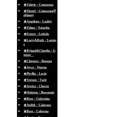
★Valerie・Comosona
★Shenel・Comosona(P
oblano)
★Angelena・Laahty
★Yelmo・Natachu
★Ernest・Leekela
★Larry&Rath・Lonjos
e
★Ryland&Claudia・G
asper
★Clarence・Booqua
★Joyce・Waseta
★Phyllia・Lucio
★Vernon・Vacit
★Jessica・Chavez
★Quinton・Bowannie
★Rose・Unkestine
★Judith・Calavaza
★Rose・Calavaza