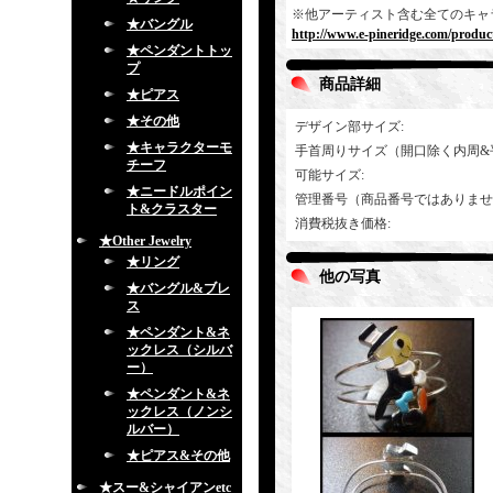
※他アーティスト含む全てのキャ
★バングル
http://www.e-pineridge.com/product
★ペンダントトッ
プ
商品詳細
★ピアス
★その他
デザイン部サイズ
:
★キャラクターモ
手首周りサイズ（開口除く内周&
チーフ
可能サイズ
:
★ニードルポイン
管理番号（商品番号ではありませ
ト&クラスター
消費税抜き価格
:
★Other Jewelry
★リング
他の写真
★バングル&ブレ
ス
★ペンダント&ネ
ックレス（シルバ
ー）
★ペンダント&ネ
ックレス（ノンシ
ルバー）
★ピアス&その他
★スー&シャイアンetc