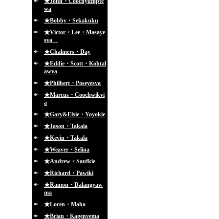
★John・Coochyumpte
wa
★Bobby・Sekakuku
★Victor・Lee・Masaye
sva
★Chalmers・Day
★Eddie・Scott・Kohtal
awva
★Philbert・Poseyesva
★Marcus・Coochwikvi
a
★Gary&Elsie・Yoyokie
★Jason・Takala
★Kevin・Takala
★Weaver・Selina
★Andrew・Saufkie
★Richard・Pawiki
★Ramon・Dalangyaw
ma
★Loren・Maha
★Brian・Kagenvema