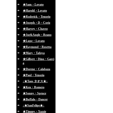
★Sam・Lovato
★Harold・Lovato
★Roderick・Tenorio
★Joseph・D・Coriz
★Harvey・Chavez
★Joe&Angle・Reano
★Lupe・Lovato
★Raymond・Rosetta
★Mary・Tafoya
★Gilbert・Dino・Garci
a
★Dorene・Calabaza
★Paul・Tenorio
↓★Taos タオス★↓
★Ken・Romero
★Sonny・Spruce
★Buffalo・Dancer
↓★SanFelipe★↓
★Timmy・Yazzie