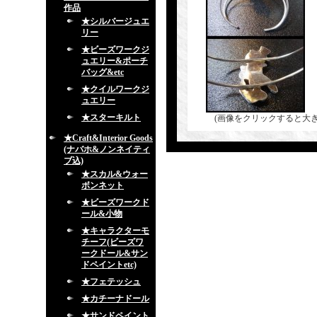
作品
★シルバージュエ
リー
★ビーズワークジ
ュエリー&ポーチ
バッグ&etc
★クイルワークジ
ュエリー
★スターキルト
(画像をクリックすると大
★Craft&Interior Goods
(ナバホ&ノンネイティ
ブ込)
★スカル&ウォー
ボンネット
★ビーズワークド
ール&小物
★キャラクターモ
チーフ(ビーズワ
ークドール&サン
ドペイントetc)
★フェテッシュ
★カチーナドール
★サンドペイント