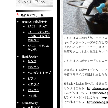
クリックして下さい。
商品カテゴリ一覧
★★SALE商品★★
SALE リング
SALE ペンダン
ト&ネックレス&
こちらはズニ族の人気アーティス
ボロタイ
キャラクターシリーズを製作して
SALE ピアス&
人気のミッキー、ミニー、スヌー
その他
当店リクエストより誕生したスペ
Hopi Jewelry
こちらはフルボディー「ジミニー
リング
バングル
存在感のある幅サイズになってい
ペンダントトップ
手首周りサイズで悩まれましたら
ピアス
※Paula・Leekity氏作品
ボロタイ
リングはこちら
http://www.e-pi
バックル
バングルはこちら
http://www.e-
その他
ピン＆ペンダントはこちら
http
その他はこちら
http://www.e-pi
Zuni Jewelry
★リング