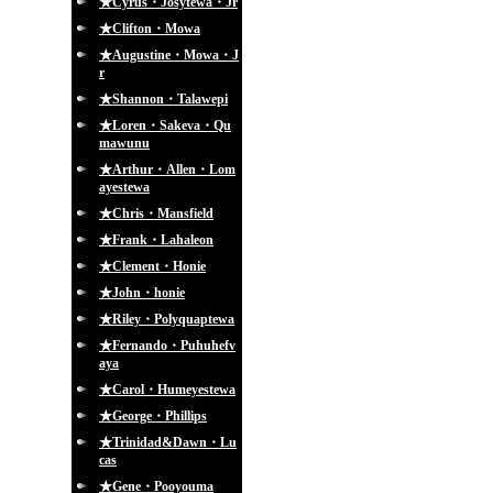
★Cyrus・Josytewa・Jr
★Clifton・Mowa
★Augustine・Mowa・J
r
★Shannon・Talawepi
★Loren・Sakeva・Qu
mawunu
★Arthur・Allen・Lom
ayestewa
★Chris・Mansfield
★Frank・Lahaleon
★Clement・Honie
★John・honie
★Riley・Polyquaptewa
★Fernando・Puhuhefv
aya
★Carol・Humeyestewa
★George・Phillips
★Trinidad&Dawn・Lu
cas
★Gene・Pooyouma