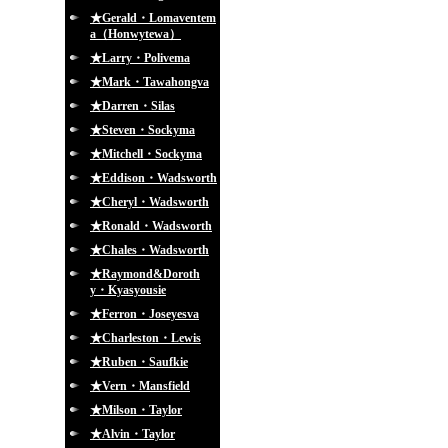
★Gerald・Lomaventem
a（Honwytewa）
★Larry・Polivema
★Mark・Tawahongva
★Darren・Silas
★Steven・Sockyma
★Mitchell・Sockyma
★Eddison・Wadsworth
★Cheryl・Wadsworth
★Ronald・Wadsworth
★Chales・Wadsworth
★Raymond&Doroth
y・Kyasyousie
★Ferron・Joseyesva
★Charleston・Lewis
★Ruben・Saufkie
★Vern・Mansfield
★Milson・Taylor
★Alvin・Taylor