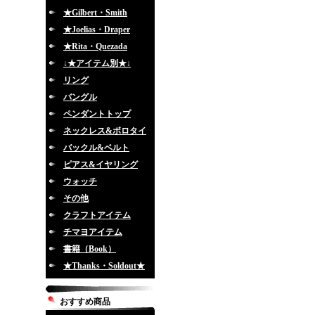
★Gilbert・Smith
★Joelias・Draper
★Rita・Quezada
↓★アイテム別★↓
リング
バングル
ペンダントトップ
ネックレス&ボロタイ
バックル&ベルト
ピアス&イヤリング
ウォッチ
その他
クラフトアイテム
チマヨアイテム
書籍（Book）
★Thanks・Soldout★
おすすめ商品