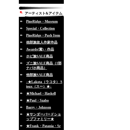
アーティスト&アイテム
別
PineRidge・Museum
Special・Collection
PineRidge・Push Item
他部族故人作家作品
Awards(賞)・作品
ホピ族SALE商品
ズニ族SALE商品（1部
ナバホ商品）
他部族SALE商品
↓★Lakota（ラコタ） S
ioux（スー）★↓
★Michael・Haskell
★Paul・Szabo
Barry・Johnson
★サンダーバードショ
ップファミリー★
★Frank・Patania・Sr