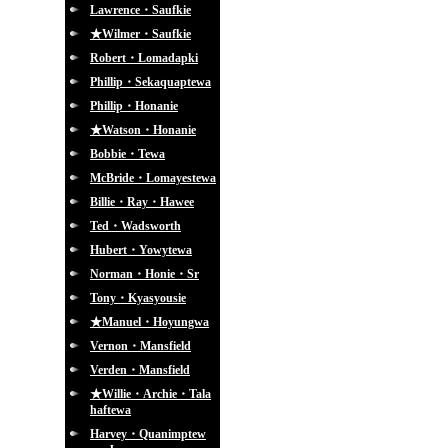
Lawrence・Saufkie
★Wilmer・Saufkie
Robert・Lomadapki
Phillip・Sekaquaptewa
Phillip・Honanie
★Watson・Honanie
Bobbie・Tewa
McBride・Lomayestewa
Billie・Ray・Hawee
Ted・Wadsworth
Hubert・Yowytewa
Norman・Honie・Sr
Tony・Kyasyousie
★Manuel・Hoyungwa
Vernon・Mansfield
Verden・Mansfield
★Willie・Archie・Tala
haftewa
Harvey・Quanimptew