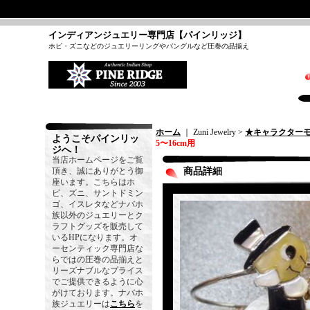
インディアンジュエリー専門店【パインリッジ】
ホピ・ズニなどのジュエリーリングやバングルなど圧巻の品揃え
ホーム
｜ Zuni Jewelry >
★キャラクター
ようこそパインリッ
5〜16cm用
ジへ！
当店ホームページをご覧
頂き、誠にありがとう御
商品詳細
座います。こちらはホ
ピ、ズニ、サントドミン
ゴ、イスレタなどナバホ
族以外のジュエリーとク
ラフトグッズを販売して
いるHPになります。オ
ーセンティック専門店な
らではの圧巻の品揃えと
リーズナブルなプライス
でご提供できるように心
がけております。ナバホ
族ジュエリーは
こちら
を