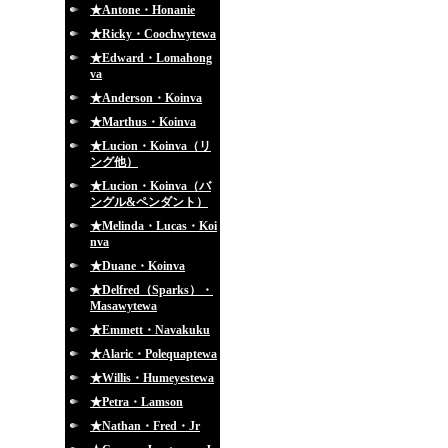
★Antone・Honanie
★Ricky・Coochwytewa
★Edward・Lomahong
va
★Anderson・Koinva
★Marthus・Koinva
★Lucion・Koinva（リ
ング他）
★Lucion・Koinva（バ
ングル&ペンダント）
★Melinda・Lucas・Koi
nva
★Duane・Koinva
★Delfred（Sparks）・
Masawytewa
★Emmett・Navakuku
★Alaric・Polequaptewa
★Willis・Humeyestewa
★Petra・Lamson
★Nathan・Fred・Jr