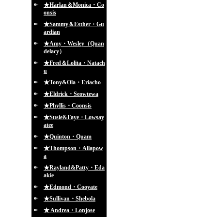
★Harlan＆Monica・Co
onsis
★Sammy＆Esther・Gu
ardian
★Amy・Wesley（Quan
delacy）
★Fred＆Lolita・Natach
u
★Tony&Ola・Eriacho
★Eldrick・Seowtewa
★Phyllis・Coonsis
★Susie&Faye・Lowsay
atee
★Quinton・Quam
★Thompson・Allapow
a
★Rayland&Patty・Eda
akie
★Edmond・Cooyate
★Sullivan・Shebola
★ Andrea・Lonjose