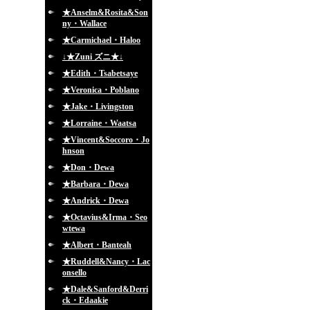
★Anselm&Rosita&Son
ny・Wallace
★Carmichael・Haloo
↓★Zuni ズニ★↓
★Edith・Tsabetsaye
★Veronica・Poblano
★Jake・Livingston
★Lorraine・Waatsa
★Vincent&Soccoro・Jo
hnson
★Don・Dewa
★Barbara・Dewa
★Andrick・Dewa
★Octavius&Irma・Seo
wtewa
★Albert・Banteah
★Ruddell&Nancy・Lac
onsello
★Dale&Sanford&Derri
ck・Edaakie