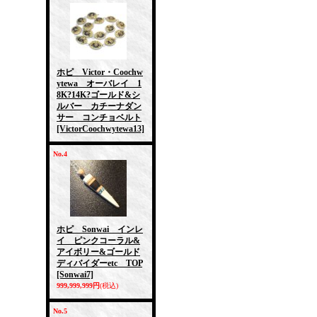
ホピ Victor・Coochw
ytewa オーバレイ 1
8K?14K?ゴールド&シ
ルバー カチーナダン
サー コンチョベルト
[VictorCoochwytewa13]
No.4
ホピ Sonwai インレ
イ ピンクコーラル&
アイボリー&ゴールド
ディバイダーetc TOP
[Sonwai7]
999,999,999円
(税込)
No.5