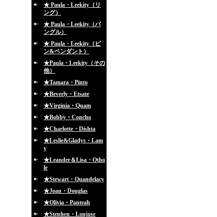
★ Paula・Leekity（リ
ング）
★ Paula・Leekity（バ
ングル）
★ Paula・Leekity（ピ
ン&ペンダント）
★Paula・Leekity（その
他）
★Tamara・Pinto
★Beverly・Etsate
★Virginia・Quam
★Bobby・Concho
★Charlotte・Dishta
★Leslie&Gladys・Lam
y
★Leander＆Lisa・Otho
le
★Stewart・Quandelacy
★Joan・Douglas
★Olivia・Panteah
★Stephen・Lonjose