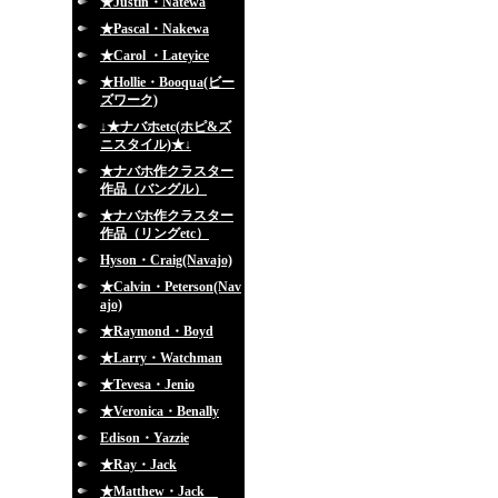
★Justin・Natewa
★Pascal・Nakewa
★Carol ・Lateyice
★Hollie・Booqua(ビー
ズワーク)
↓★ナバホetc(ホピ&ズ
ニスタイル)★↓
★ナバホ作クラスター
作品（バングル）
★ナバホ作クラスター
作品（リングetc）
Hyson・Craig(Navajo)
★Calvin・Peterson(Nav
ajo)
★Raymond・Boyd
★Larry・Watchman
★Tevesa・Jenio
★Veronica・Benally
Edison・Yazzie
★Ray・Jack
★Matthew・Jack