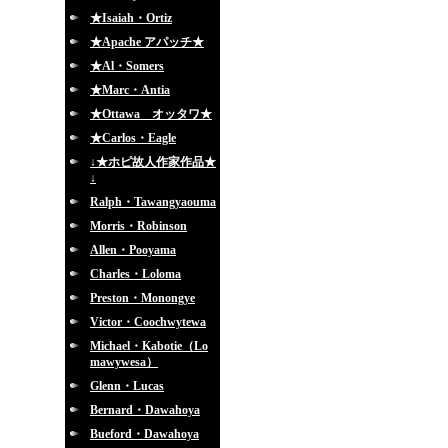
★Isaiah・Ortiz
★Apache アパッチ★
★Al・Somers
★Marc・Antia
★Ottawa オッタワ★
★Carlos・Eagle
↓★ホピ故人作家作品★
↓
Ralph・Tawangyaouma
Morris・Robinson
Allen・Pooyama
Charles・Loloma
Preston・Monongye
Victor・Coochwytewa
Michael・Kabotie（Lo
mawywesa）
Glenn・Lucas
Bernard・Dawahoya
Bueford・Dawahoya