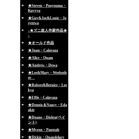
★Steven・Pooyouma・
Kuyvya
★Guy&Joe&Louie・Jo
sytewa
↓★ズニ故人作家作品★
↓
★オールド作品
★Juan・Calavaza
★Alice・Quam
★Andrew・Dewa
★Lee&Mary・Weeboth
ee
★Robert&Bernice・Lee
kya
★Effie・Calavaza
★Dennis＆Nancy・Eda
akie
★Duane・Dishta(ペイ
ント)
★Myron・Panteah
★Dickie・Quandelacy