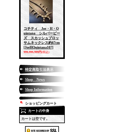
コチティ Joe・H・Q
uintana シルバービー
ズ スカッシュブロッ
サムネックレス約67cm
[JoeHQuintana107]
999,999,999円
(税込)
特定商取引法表示
Shop News
Shop Information
ショッピングカート
カートの中身
カートは空です。