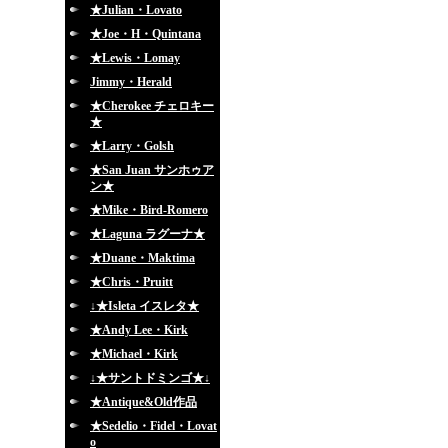
★Julian・Lovato
★Joe・H・Quintana
★Lewis・Lomay
Jimmy・Herald
★Cherokee チェロキー
★
★Larry・Golsh
★San Juan サンホゥア
ン★
★Mike・Bird-Romero
★Laguna ラグーナ★
★Duane・Maktima
★Chris・Pruitt
↓★Isleta イスレタ★
★Andy Lee・Kirk
★Michael・Kirk
↓★サントドミンゴ★↓
★Antique&Old作品
★Sedelio・Fidel・Lovat
o