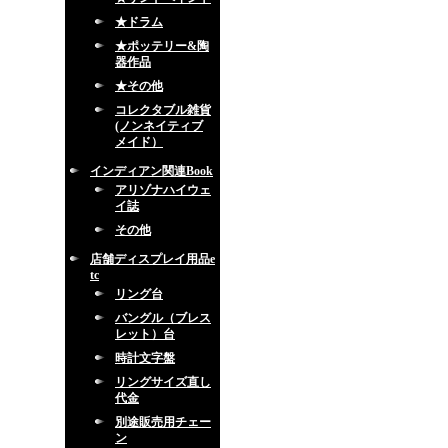
★ドラム
★ポッテリー&陶
器作品
★その他
コレクタブル雑貨
(ノンネイティブ
メイド）
インディアン関連Book
アリゾナハイウェ
イ誌
その他
店舗ディスプレイ用品e
tc
リング台
バングル（ブレス
レット）台
時計文字盤
リングサイズ直し
代金
別途販売用チェー
ン