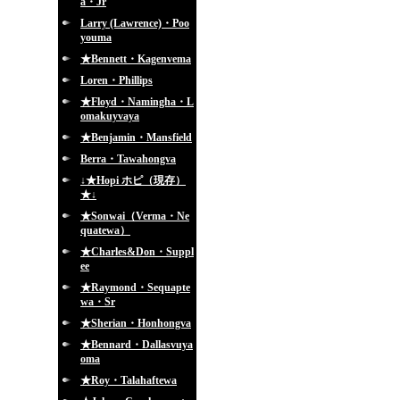
a・Jr
Larry (Lawrence)・Poo
youma
★Bennett・Kagenvema
Loren・Phillips
★Floyd・Namingha・L
omakuyvaya
★Benjamin・Mansfield
Berra・Tawahongva
↓★Hopi ホピ（現存）
★↓
★Sonwai（Verma・Ne
quatewa）
★Charles&Don・Suppl
ee
★Raymond・Sequapte
wa・Sr
★Sherian・Honhongva
★Bennard・Dallasvuya
oma
★Roy・Talahaftewa