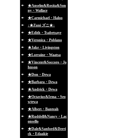
★Anselm&Rosita&Son
ny・Wallace
★Carmichael・Haloo
↓★Zuni ズニ★↓
★Edith・Tsabetsaye
★Veronica・Poblano
★Jake・Livingston
★Lorraine・Waatsa
★Vincent&Soccoro・Jo
hnson
★Don・Dewa
★Barbara・Dewa
★Andrick・Dewa
★Octavius&Irma・Seo
wtewa
★Albert・Banteah
★Ruddell&Nancy・Lac
onsello
★Dale&Sanford&Derri
ck・Edaakie