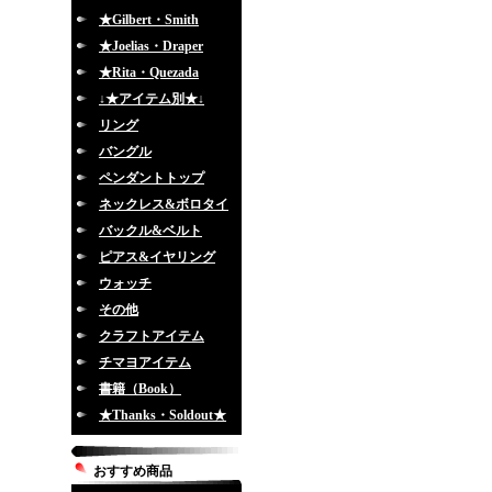
★Gilbert・Smith
★Joelias・Draper
★Rita・Quezada
↓★アイテム別★↓
リング
バングル
ペンダントトップ
ネックレス&ボロタイ
バックル&ベルト
ピアス&イヤリング
ウォッチ
その他
クラフトアイテム
チマヨアイテム
書籍（Book）
★Thanks・Soldout★
おすすめ商品