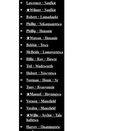
Lawrence・Saufkie
★Wilmer・Saufkie
Robert・Lomadapki
Phillip・Sekaquaptewa
Phillip・Honanie
★Watson・Honanie
Bobbie・Tewa
McBride・Lomayestewa
Billie・Ray・Hawee
Ted・Wadsworth
Hubert・Yowytewa
Norman・Honie・Sr
Tony・Kyasyousie
★Manuel・Hoyungwa
Vernon・Mansfield
Verden・Mansfield
★Willie・Archie・Tala
haftewa
Harvey・Quanimptew