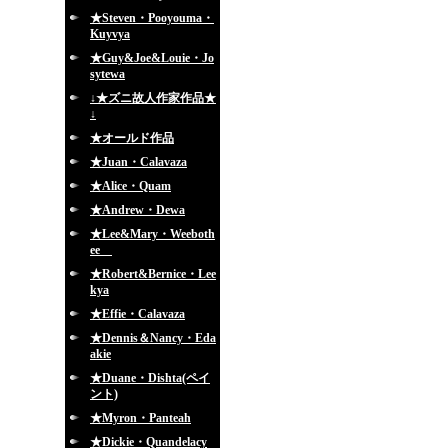
★Steven・Pooyouma・
Kuyvya
★Guy&Joe&Louie・Jo
sytewa
↓★ズニ故人作家作品★
↓
★オールド作品
★Juan・Calavaza
★Alice・Quam
★Andrew・Dewa
★Lee&Mary・Weeboth
ee
★Robert&Bernice・Lee
kya
★Effie・Calavaza
★Dennis＆Nancy・Eda
akie
★Duane・Dishta(ペイ
ント)
★Myron・Panteah
★Dickie・Quandelacy