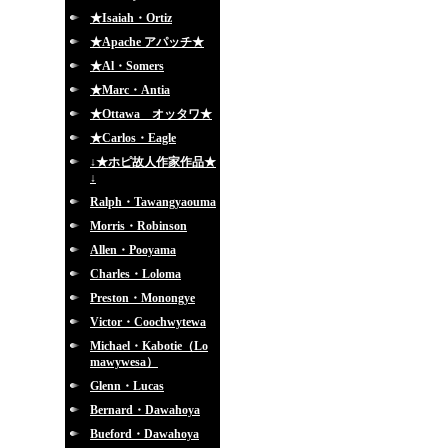
★Isaiah・Ortiz
★Apache アパッチ★
★Al・Somers
★Marc・Antia
★Ottawa オッタワ★
★Carlos・Eagle
↓★ホピ故人作家作品★
↓
Ralph・Tawangyaouma
Morris・Robinson
Allen・Pooyama
Charles・Loloma
Preston・Monongye
Victor・Coochwytewa
Michael・Kabotie（Lo
mawywesa）
Glenn・Lucas
Bernard・Dawahoya
Bueford・Dawahoya