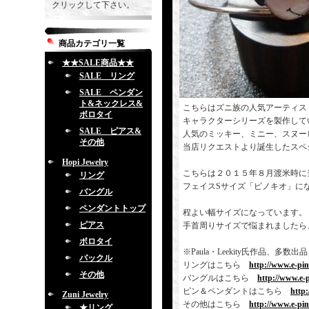
クリックして下さい。
商品カテゴリ一覧
★★SALE商品★★
SALE リング
SALE ペンダン
ト&ネックレス&
こちらはズニ族の人気アーティス
ボロタイ
キャラクターシリーズを製作して
SALE ピアス&
人気のミッキー、ミニー、スヌー
その他
当店リクエストより誕生したスペ
Hopi Jewelry
こちらは２０１５年８月渡米時に
リング
フェイスSサイズ「ピノキオ」に
バングル
ペンダントトップ
程よい幅サイズになっています。
ピアス
手首周りサイズで悩まれましたら
ボロタイ
※Paula・Leekity氏作品
バックル
リングはこちら
http://www.e-pi
その他
バングルはこちら
http://www.e-
ピン＆ペンダントはこちら
http
Zuni Jewelry
その他はこちら
http://www.e-pi
★リング