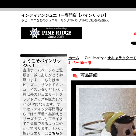
インディアンジュエリー専門店【パインリッジ】
ホピ・ズニなどのジュエリーリングやバングルなど圧巻の品揃え
ホーム
｜ Zuni Jewelry >
★キャラクター
ようこそパインリッ
4・5〜16cm用
ジへ！
当店ホームページをご覧
頂き、誠にありがとう御
商品詳細
座います。こちらはホ
ピ、ズニ、サントドミン
ゴ、イスレタなどナバホ
族以外のジュエリーとク
ラフトグッズを販売して
いるHPになります。オ
ーセンティック専門店な
らではの圧巻の品揃えと
リーズナブルなプライス
でご提供できるように心
がけております。ナバホ
族ジュエリーは
こちら
を