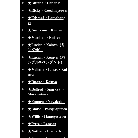
★Antone・Honanie
★Ricky・Coochwytewa
★Edward・Lomahong
va
★Anderson・Koinva
★Marthus・Koinva
★Lucion・Koinva（リ
ング他）
★Lucion・Koinva（バ
ングル&ペンダント）
★Melinda・Lucas・Koi
nva
★Duane・Koinva
★Delfred（Sparks）・
Masawytewa
★Emmett・Navakuku
★Alaric・Polequaptewa
★Willis・Humeyestewa
★Petra・Lamson
★Nathan・Fred・Jr