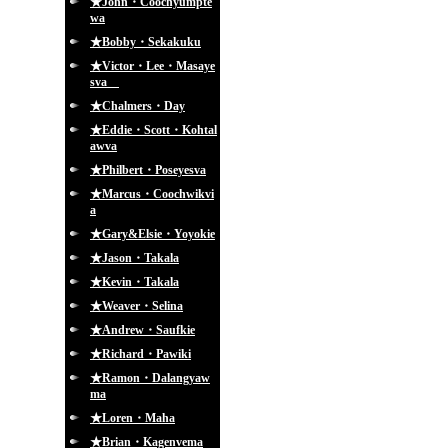
★John・Coochyumpte
wa
★Bobby・Sekakuku
★Victor・Lee・Masaye
sva
★Chalmers・Day
★Eddie・Scott・Kohtal
awva
★Philbert・Poseyesva
★Marcus・Coochwikvi
a
★Gary&Elsie・Yoyokie
★Jason・Takala
★Kevin・Takala
★Weaver・Selina
★Andrew・Saufkie
★Richard・Pawiki
★Ramon・Dalangyaw
ma
★Loren・Maha
★Brian・Kagenvema