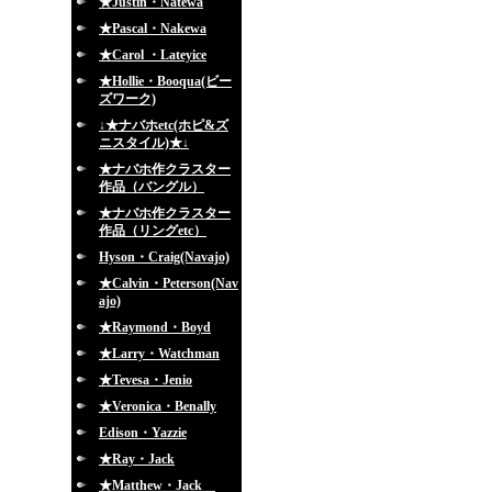
★Justin・Natewa
★Pascal・Nakewa
★Carol ・Lateyice
★Hollie・Booqua(ビー
ズワーク)
↓★ナバホetc(ホピ&ズ
ニスタイル)★↓
★ナバホ作クラスター
作品（バングル）
★ナバホ作クラスター
作品（リングetc）
Hyson・Craig(Navajo)
★Calvin・Peterson(Nav
ajo)
★Raymond・Boyd
★Larry・Watchman
★Tevesa・Jenio
★Veronica・Benally
Edison・Yazzie
★Ray・Jack
★Matthew・Jack