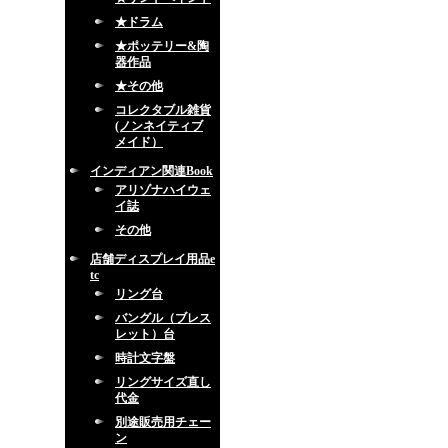
★ドラム
★ポッテリー&陶
器作品
★その他
コレクタブル雑貨
(ノンネイティブ
メイド）
インディアン関連Book
アリゾナハイウェ
イ誌
その他
店舗ディスプレイ用品e
tc
リング台
バングル（ブレス
レット）台
時計文字盤
リングサイズ直し
代金
別途販売用チェー
ン