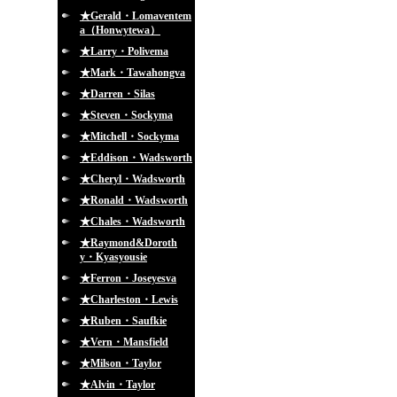
★Gerald・Lomaventem
a（Honwytewa）
★Larry・Polivema
★Mark・Tawahongva
★Darren・Silas
★Steven・Sockyma
★Mitchell・Sockyma
★Eddison・Wadsworth
★Cheryl・Wadsworth
★Ronald・Wadsworth
★Chales・Wadsworth
★Raymond&Doroth
y・Kyasyousie
★Ferron・Joseyesva
★Charleston・Lewis
★Ruben・Saufkie
★Vern・Mansfield
★Milson・Taylor
★Alvin・Taylor