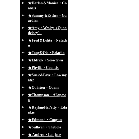
★Harlan＆Monica・Co
onsis
★Sammy＆Esther・Gu
ardian
★Amy・Wesley（Quan
delacy）
★Fred＆Lolita・Natach
u
★Tony&Ola・Eriacho
★Eldrick・Seowtewa
★Phyllis・Coonsis
★Susie&Faye・Lowsay
atee
★Quinton・Quam
★Thompson・Allapow
a
★Rayland&Patty・Eda
akie
★Edmond・Cooyate
★Sullivan・Shebola
★ Andrea・Lonjose