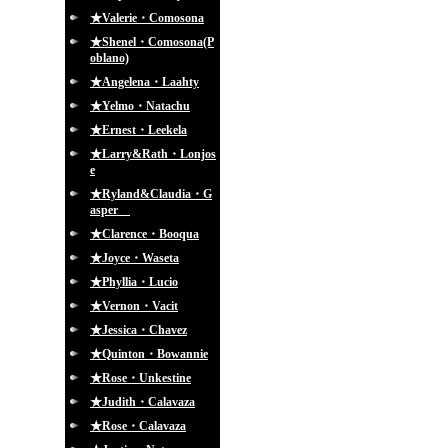
★Valerie・Comosona
★Shenel・Comosona(P
oblano)
★Angelena・Laahty
★Yelmo・Natachu
★Ernest・Leekela
★Larry&Rath・Lonjos
e
★Ryland&Claudia・G
asper
★Clarence・Booqua
★Joyce・Waseta
★Phyllia・Lucio
★Vernon・Vacit
★Jessica・Chavez
★Quinton・Bowannie
★Rose・Unkestine
★Judith・Calavaza
★Rose・Calavaza