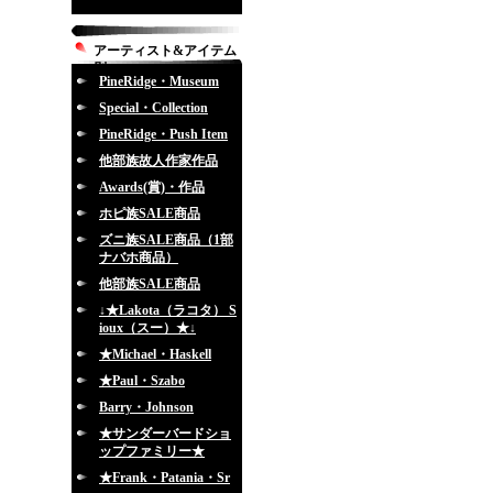
アーティスト&アイテム
別
PineRidge・Museum
Special・Collection
PineRidge・Push Item
他部族故人作家作品
Awards(賞)・作品
ホピ族SALE商品
ズニ族SALE商品（1部
ナバホ商品）
他部族SALE商品
↓★Lakota（ラコタ） S
ioux（スー）★↓
★Michael・Haskell
★Paul・Szabo
Barry・Johnson
★サンダーバードショ
ップファミリー★
★Frank・Patania・Sr