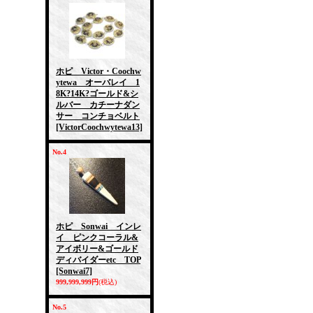
ホピ Victor・Coochw
ytewa オーバレイ 1
8K?14K?ゴールド&シ
ルバー カチーナダン
サー コンチョベルト
[VictorCoochwytewa13]
No.4
ホピ Sonwai インレ
イ ピンクコーラル&
アイボリー&ゴールド
ディバイダーetc TOP
[Sonwai7]
999,999,999円
(税込)
No.5