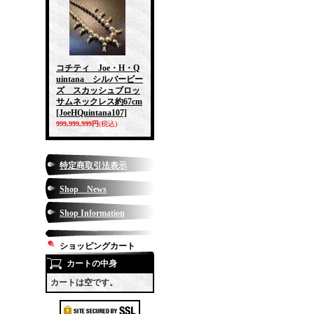
コチティ Joe・H・Q
uintana シルバービー
ズ スカッシュブロッ
サムネックレス約67cm
[JoeHQuintana107]
999,999,999円
(税込)
特定商取引法表示
Shop News
Shop Information
ショッピングカート
カートの中身
カートは空です。