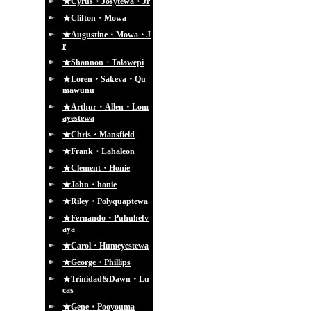
★Cyrus・Josytewa・Jr
★Clifton・Mowa
★Augustine・Mowa・J
r
★Shannon・Talawepi
★Loren・Sakeva・Qu
mawunu
★Arthur・Allen・Lom
ayestewa
★Chris・Mansfield
★Frank・Lahaleon
★Clement・Honie
★John・honie
★Riley・Polyquaptewa
★Fernando・Puhuhefv
aya
★Carol・Humeyestewa
★George・Phillips
★Trinidad&Dawn・Lu
cas
★Gene・Pooyouma