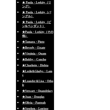
★ Paula・Leekity（リ
ング）
★ Paula・Leekity（バ
ングル）
★ Paula・Leekity（ピ
ン&ペンダント）
★Paula・Leekity（その
他）
★Tamara・Pinto
★Beverly・Etsate
★Virginia・Quam
★Bobby・Concho
★Charlotte・Dishta
★Leslie&Gladys・Lam
y
★Leander＆Lisa・Otho
le
★Stewart・Quandelacy
★Joan・Douglas
★Olivia・Panteah
★Stephen・Lonjose