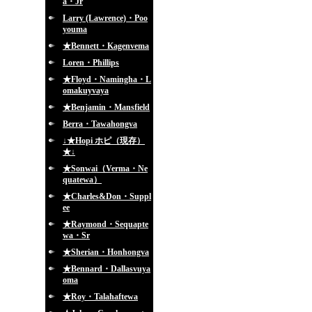
a・Jr
Larry (Lawrence)・Poo
youma
★Bennett・Kagenvema
Loren・Phillips
★Floyd・Namingha・L
omakuyvaya
★Benjamin・Mansfield
Berra・Tawahongva
↓★Hopi ホピ（現存）
★↓
★Sonwai（Verma・Ne
quatewa）
★Charles&Don・Suppl
ee
★Raymond・Sequapte
wa・Sr
★Sherian・Honhongva
★Bennard・Dallasvuya
oma
★Roy・Talahaftewa