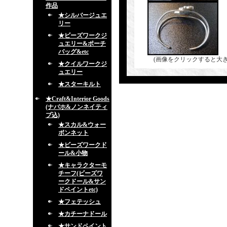
作品
★シルバージュエ
リー
★ビーズワークジ
ュエリー&ポーチ
バッグ&etc
(画像をクリックすると大
★クイルワークジ
ュエリー
★スターキルト
★Craft&Interior Goods
(ナバホ&ノンネイティ
ブ込)
★スカル&ウォー
ボンネット
★ビーズワークド
ール&小物
★キャラクターモ
チーフ(ビーズワ
ークドール&サン
ドペイントetc)
★フェテッシュ
★カチーナドール
★サンドペイント