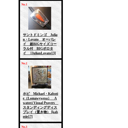
No.1
サントドミンゴ Julia
n・Lovato オーバレ
イ 超BIGサイズコー
ラル付 BIGボロタ
イ
[JulianLovato13]
No.2
ホピ Michael・Kaboti
e（Lomawywesa） A
watovi Visual Prayers
スタンディングディス
プレイ（置き物）
[kab
otie17]
No.3