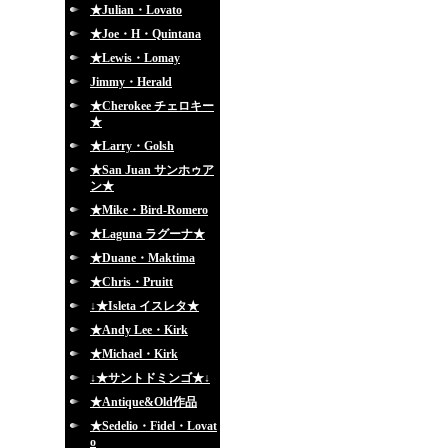
★Julian・Lovato
★Joe・H・Quintana
★Lewis・Lomay
Jimmy・Herald
★Cherokee チェロキー
★
★Larry・Golsh
★San Juan サンホゥア
ン★
★Mike・Bird-Romero
★Laguna ラグーナ★
★Duane・Maktima
★Chris・Pruitt
↓★Isleta イスレタ★
★Andy Lee・Kirk
★Michael・Kirk
↓★サントドミンゴ★↓
★Antique&Old作品
★Sedelio・Fidel・Lovat
o