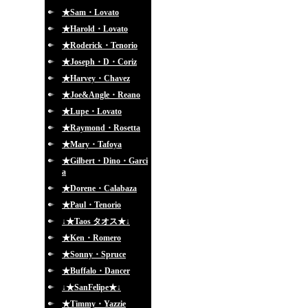
★Sam・Lovato
★Harold・Lovato
★Roderick・Tenorio
★Joseph・D・Coriz
★Harvey・Chavez
★Joe&Angle・Reano
★Lupe・Lovato
★Raymond・Rosetta
★Mary・Tafoya
★Gilbert・Dino・Garci
a
★Dorene・Calabaza
★Paul・Tenorio
↓★Taos タオス★↓
★Ken・Romero
★Sonny・Spruce
★Buffalo・Dancer
↓★SanFelipe★↓
★Timmy・Yazzie