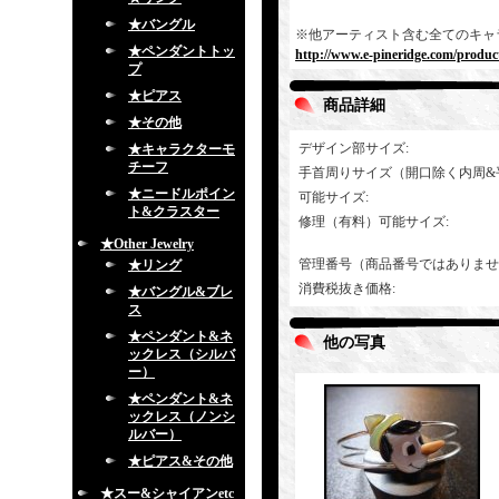
★バングル
※他アーティスト含む全てのキャ
★ペンダントトッ
http://www.e-pineridge.com/product
プ
★ピアス
商品詳細
★その他
デザイン部サイズ
:
★キャラクターモ
チーフ
手首周りサイズ（開口除く内周&
★ニードルポイン
可能サイズ
:
ト&クラスター
修理（有料）可能サイズ
:
★Other Jewelry
管理番号（商品番号ではありませ
★リング
消費税抜き価格
:
★バングル&ブレ
ス
★ペンダント&ネ
他の写真
ックレス（シルバ
ー）
★ペンダント&ネ
ックレス（ノンシ
ルバー）
★ピアス&その他
★スー&シャイアンetc