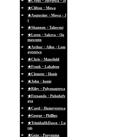
★Cyrus・Josytewa・Jr
★Clifton・Mowa
★Augustine・Mowa・J
r
★Shannon・Talawepi
★Loren・Sakeva・Qu
mawunu
★Arthur・Allen・Lom
ayestewa
★Chris・Mansfield
★Frank・Lahaleon
★Clement・Honie
★John・honie
★Riley・Polyquaptewa
★Fernando・Puhuhefv
aya
★Carol・Humeyestewa
★George・Phillips
★Trinidad&Dawn・Lu
cas
★Gene・Pooyouma