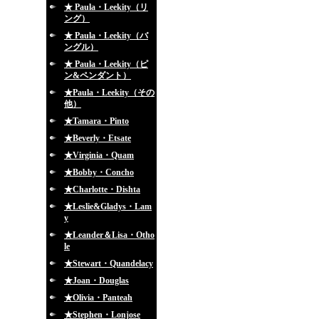
★ Paula・Leekity（リ
ング）
★ Paula・Leekity（バ
ングル）
★ Paula・Leekity（ピ
ン&ペンダント）
★Paula・Leekity（その
他）
★Tamara・Pinto
★Beverly・Etsate
★Virginia・Quam
★Bobby・Concho
★Charlotte・Dishta
★Leslie&Gladys・Lam
y
★Leander＆Lisa・Otho
le
★Stewart・Quandelacy
★Joan・Douglas
★Olivia・Panteah
★Stephen・Lonjose