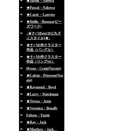
★Justin・Natewa
★Pascal・Nakewa
★Carol ・Lateyice
★Hollie・Booqua(ビー
ズワーク)
↓★ナバホetc(ホピ&ズ
ニスタイル)★↓
★ナバホ作クラスター
作品（バングル）
★ナバホ作クラスター
作品（リングetc）
Hyson・Craig(Navajo)
★Calvin・Peterson(Nav
ajo)
★Raymond・Boyd
★Larry・Watchman
★Tevesa・Jenio
★Veronica・Benally
Edison・Yazzie
★Ray・Jack
★Matthew・Jack