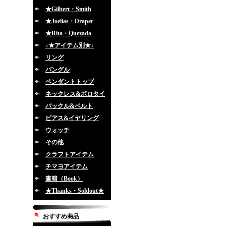
★Gilbert・Smith
★Joelias・Draper
★Rita・Quezada
↓★アイテム別★↓
リング
バングル
ペンダントトップ
ネックレス&ボロタイ
バックル&ベルト
ピアス&イヤリング
ウォッチ
その他
クラフトアイテム
チマヨアイテム
書籍（Book）
★Thanks・Soldout★
おすすめ商品