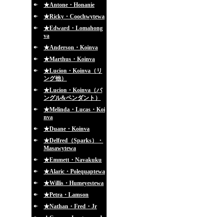
★Antone・Honanie
★Ricky・Coochwytewa
★Edward・Lomahong
va
★Anderson・Koinva
★Marthus・Koinva
★Lucion・Koinva（リ
ング他）
★Lucion・Koinva（バ
ングル&ペンダント）
★Melinda・Lucas・Koi
nva
★Duane・Koinva
★Delfred（Sparks）・
Masawytewa
★Emmett・Navakuku
★Alaric・Polequaptewa
★Willis・Humeyestewa
★Petra・Lamson
★Nathan・Fred・Jr