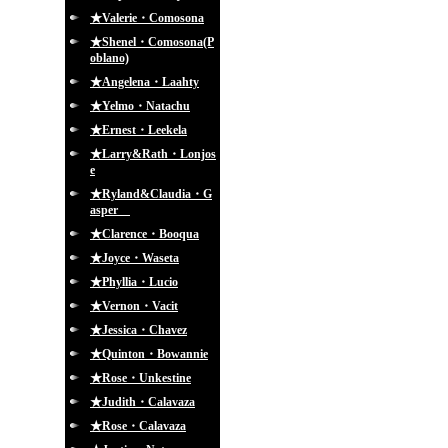
★Valerie・Comosona
★Shenel・Comosona(P
oblano)
★Angelena・Laahty
★Yelmo・Natachu
★Ernest・Leekela
★Larry&Rath・Lonjos
e
★Ryland&Claudia・G
asper
★Clarence・Booqua
★Joyce・Waseta
★Phyllia・Lucio
★Vernon・Vacit
★Jessica・Chavez
★Quinton・Bowannie
★Rose・Unkestine
★Judith・Calavaza
★Rose・Calavaza