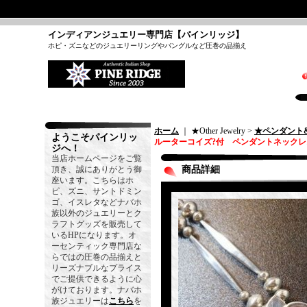
インディアンジュエリー専門店【パインリッジ】
ホピ・ズニなどのジュエリーリングやバングルなど圧巻の品揃え
ホーム
｜ ★Other Jewelry >
★ペンダント
ようこそパインリッ
ルーターコイズ?付 ペンダントネックレ
ジへ！
当店ホームページをご覧
頂き、誠にありがとう御
商品詳細
座います。こちらはホ
ピ、ズニ、サントドミン
ゴ、イスレタなどナバホ
族以外のジュエリーとク
ラフトグッズを販売して
いるHPになります。オ
ーセンティック専門店な
らではの圧巻の品揃えと
リーズナブルなプライス
でご提供できるように心
がけております。ナバホ
族ジュエリーは
こちら
を