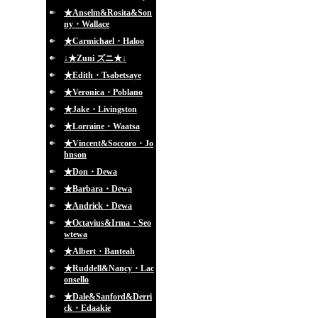
★Anselm&Rosita&Son
ny・Wallace
★Carmichael・Haloo
↓★Zuni ズニ★↓
★Edith・Tsabetsaye
★Veronica・Poblano
★Jake・Livingston
★Lorraine・Waatsa
★Vincent&Soccoro・Jo
hnson
★Don・Dewa
★Barbara・Dewa
★Andrick・Dewa
★Octavius&Irma・Seo
wtewa
★Albert・Banteah
★Ruddell&Nancy・Lac
onsello
★Dale&Sanford&Derri
ck・Edaakie