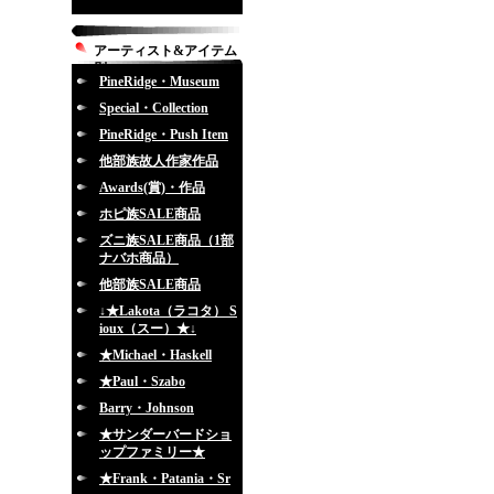
アーティスト&アイテム
別
PineRidge・Museum
Special・Collection
PineRidge・Push Item
他部族故人作家作品
Awards(賞)・作品
ホピ族SALE商品
ズニ族SALE商品（1部
ナバホ商品）
他部族SALE商品
↓★Lakota（ラコタ） S
ioux（スー）★↓
★Michael・Haskell
★Paul・Szabo
Barry・Johnson
★サンダーバードショ
ップファミリー★
★Frank・Patania・Sr