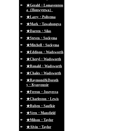
★Gerald・Lomaventem
a（Honwytewa）
★Larry・Polivema
★Mark・Tawahongva
★Darren・Silas
★Steven・Sockyma
★Mitchell・Sockyma
★Eddison・Wadsworth
★Cheryl・Wadsworth
★Ronald・Wadsworth
★Chales・Wadsworth
★Raymond&Doroth
y・Kyasyousie
★Ferron・Joseyesva
★Charleston・Lewis
★Ruben・Saufkie
★Vern・Mansfield
★Milson・Taylor
★Alvin・Taylor