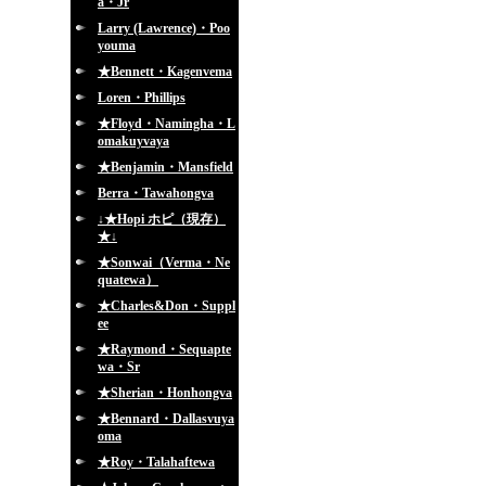
a・Jr
Larry (Lawrence)・Poo
youma
★Bennett・Kagenvema
Loren・Phillips
★Floyd・Namingha・L
omakuyvaya
★Benjamin・Mansfield
Berra・Tawahongva
↓★Hopi ホピ（現存）
★↓
★Sonwai（Verma・Ne
quatewa）
★Charles&Don・Suppl
ee
★Raymond・Sequapte
wa・Sr
★Sherian・Honhongva
★Bennard・Dallasvuya
oma
★Roy・Talahaftewa