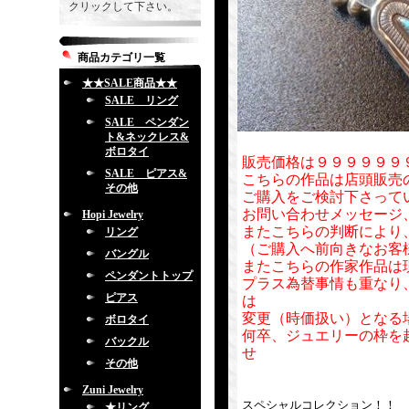
クリックして下さい。
商品カテゴリ一覧
★★SALE商品★★
SALE リング
SALE ペンダン
ト&ネックレス&
ボロタイ
販売価格は９９９９９９
SALE ピアス&
こちらの作品は店頭販売
その他
ご購入をご検討下さって
お問い合わせメッセージ
Hopi Jewelry
またこちらの判断により
リング
（ご購入へ前向きなお客
バングル
またこちらの作家作品は
ペンダントトップ
プラス為替事情も重なり
ピアス
は
変更（時価扱い）となる
ボロタイ
何卒、ジュエリーの枠を
バックル
せ
その他
Zuni Jewelry
スペシャルコレクション！！
★リング