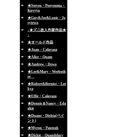
★Steven・Pooyouma・
Kuyvya
★Guy&Joe&Louie・Jo
sytewa
↓★ズニ故人作家作品★
↓
★オールド作品
★Juan・Calavaza
★Alice・Quam
★Andrew・Dewa
★Lee&Mary・Weeboth
ee
★Robert&Bernice・Lee
kya
★Effie・Calavaza
★Dennis＆Nancy・Eda
akie
★Duane・Dishta(ペイ
ント)
★Myron・Panteah
★Dickie・Quandelacy