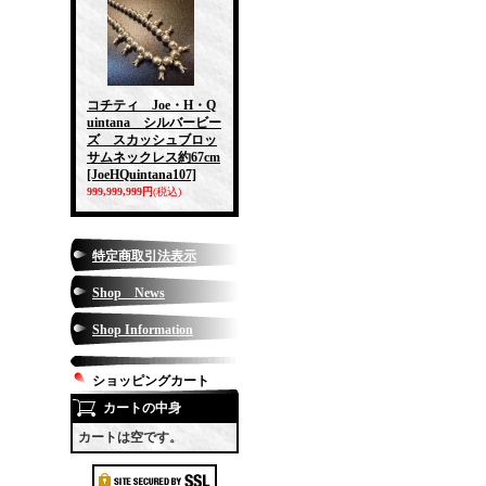
コチティ Joe・H・Q
uintana シルバービー
ズ スカッシュブロッ
サムネックレス約67cm
[JoeHQuintana107]
999,999,999円
(税込)
特定商取引法表示
Shop News
Shop Information
ショッピングカート
カートの中身
カートは空です。