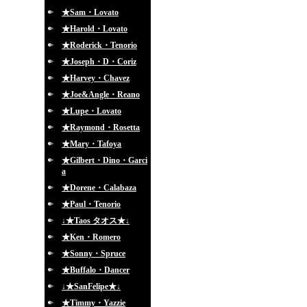
★Sam・Lovato
★Harold・Lovato
★Roderick・Tenorio
★Joseph・D・Coriz
★Harvey・Chavez
★Joe&Angle・Reano
★Lupe・Lovato
★Raymond・Rosetta
★Mary・Tafoya
★Gilbert・Dino・Garci
a
★Dorene・Calabaza
★Paul・Tenorio
↓★Taos タオス★↓
★Ken・Romero
★Sonny・Spruce
★Buffalo・Dancer
↓★SanFelipe★↓
★Timmy・Yazzie