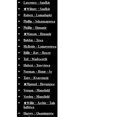
Lawrence・Saufkie
★Wilmer・Saufkie
Robert・Lomadapki
Phillip・Sekaquaptewa
Phillip・Honanie
★Watson・Honanie
Bobbie・Tewa
McBride・Lomayestewa
Billie・Ray・Hawee
Ted・Wadsworth
Hubert・Yowytewa
Norman・Honie・Sr
Tony・Kyasyousie
★Manuel・Hoyungwa
Vernon・Mansfield
Verden・Mansfield
★Willie・Archie・Tala
haftewa
Harvey・Quanimptew