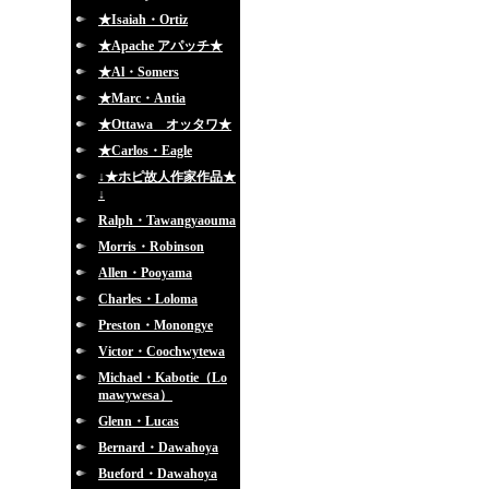
★Isaiah・Ortiz
★Apache アパッチ★
★Al・Somers
★Marc・Antia
★Ottawa オッタワ★
★Carlos・Eagle
↓★ホピ故人作家作品★
↓
Ralph・Tawangyaouma
Morris・Robinson
Allen・Pooyama
Charles・Loloma
Preston・Monongye
Victor・Coochwytewa
Michael・Kabotie（Lo
mawywesa）
Glenn・Lucas
Bernard・Dawahoya
Bueford・Dawahoya