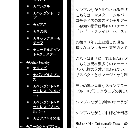
★バングル
シンプルながら圧倒されるデザ
★ペンダントトッ
こちらは「マスター・シルバー
プ
コチティ族の故スペシャルアー
★ピアス
ご存知の息子は現在のコチティ
「シピー・クレイジーホース」
★その他
★キャラクターモ
死後２０年以上経過した現在、
チーフ
様々なコレクターや業界内人で
★ニードルポイン
ト&クラスター
こちらはまさに「This is A
★Other Jewelry
こちらは現在数多くのアーティ
★リング
ナバホ族の天才と言われていた
リスペクトとオマージュから制
★バングル&ブレ
ス
狂いの無い見事なスタンプワー
★ペンダント&ネ
ックレス（シルバ
ブルー×ブラックウェブの美し
ー）
シンプルながら独特のオーラが
★ペンダント&ネ
ックレス（ノンシ
ルバー）
シンプルながらこれほど圧倒感
★ピアス&その他
※Joe・H・Quintana氏
★スー&シャイアンetc