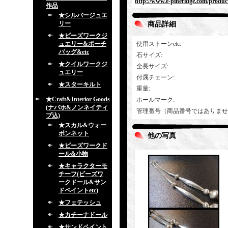
http://www.e-pineridge.com/produc
作品
★シルバージュエ
リー
商品詳細
★ビーズワークジ
ュエリー&ポーチ
使用ストーンetc
:
バッグ&etc
石サイズ
:
★クイルワークジ
全長サイズ
:
ュエリー
付属チェーン
:
★スターキルト
重量
:
★Craft&Interior Goods
ホールマーク
:
(ナバホ&ノンネイティ
管理番号（商品番号ではありませ
ブ込)
★スカル&ウォー
ボンネット
他の写真
★ビーズワークド
ール&小物
★キャラクターモ
チーフ(ビーズワ
ークドール&サン
ドペイントetc)
★フェテッシュ
★カチーナドール
★サンドペイント