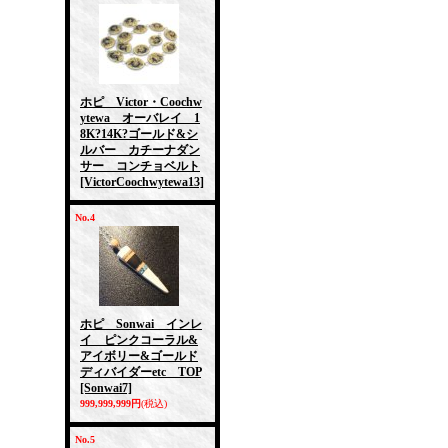
ホピ Victor・Coochw
ytewa オーバレイ 1
8K?14K?ゴールド&シ
ルバー カチーナダン
サー コンチョベルト
[VictorCoochwytewa13]
No.4
ホピ Sonwai インレ
イ ピンクコーラル&
アイボリー&ゴールド
ディバイダーetc TOP
[Sonwai7]
999,999,999円
(税込)
No.5