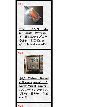
No.1
サントドミンゴ Julia
n・Lovato オーバレ
イ 超BIGサイズコー
ラル付 BIGボロタ
イ
[JulianLovato13]
No.2
ホピ Michael・Kaboti
e（Lomawywesa） A
watovi Visual Prayers
スタンディングディス
プレイ（置き物）
[kab
otie17]
No.3