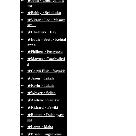
★John・Coochyumpte
wa
★Bobby・Sekakuku
★Victor・Lee・Masaye
sva
★Chalmers・Day
★Eddie・Scott・Kohtal
awva
★Philbert・Poseyesva
★Marcus・Coochwikvi
a
★Gary&Elsie・Yoyokie
★Jason・Takala
★Kevin・Takala
★Weaver・Selina
★Andrew・Saufkie
★Richard・Pawiki
★Ramon・Dalangyaw
ma
★Loren・Maha
★Brian・Kagenvema