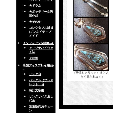
★ドラム
★ポッテリー&陶
器作品
★その他
コレクタブル雑貨
(ノンネイティブ
メイド）
インディアン関連Book
アリゾナハイウェ
イ誌
その他
店舗ディスプレイ用品e
tc
(画像をクリックすると大
リング台
きく見られます)
バングル（ブレス
レット）台
時計文字盤
リングサイズ直し
代金
別途販売用チェー
ン