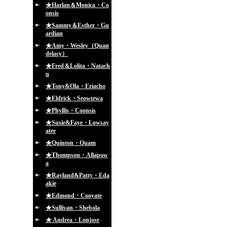
★Harlan＆Monica・Co
onsis
★Sammy＆Esther・Gu
ardian
★Amy・Wesley（Quan
delacy）
★Fred＆Lolita・Natach
u
★Tony&Ola・Eriacho
★Eldrick・Seowtewa
★Phyllis・Coonsis
★Susie&Faye・Lowsay
atee
★Quinton・Quam
★Thompson・Allapow
a
★Rayland&Patty・Eda
akie
★Edmond・Cooyate
★Sullivan・Shebola
★ Andrea・Lonjose