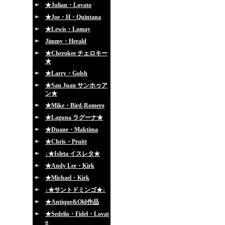
★Julian・Lovato
★Joe・H・Quintana
★Lewis・Lomay
Jimmy・Herald
★Cherokee チェロキー
★
★Larry・Golsh
★San Juan サンホゥア
ン★
★Mike・Bird-Romero
★Laguna ラグーナ★
★Duane・Maktima
★Chris・Pruitt
↓★Isleta イスレタ★
★Andy Lee・Kirk
★Michael・Kirk
↓★サントドミンゴ★↓
★Antique&Old作品
★Sedelio・Fidel・Lovat
o