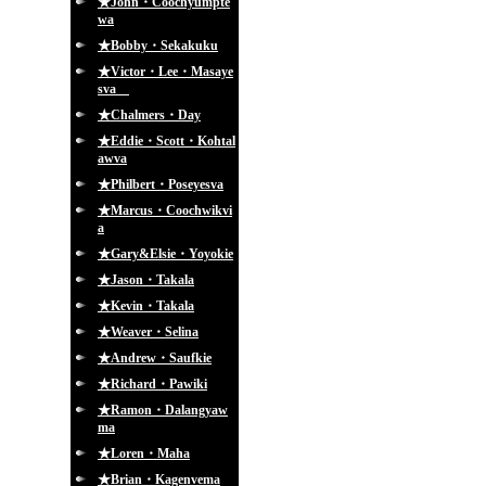
★John・Coochyumpte
wa
★Bobby・Sekakuku
★Victor・Lee・Masaye
sva
★Chalmers・Day
★Eddie・Scott・Kohtal
awva
★Philbert・Poseyesva
★Marcus・Coochwikvi
a
★Gary&Elsie・Yoyokie
★Jason・Takala
★Kevin・Takala
★Weaver・Selina
★Andrew・Saufkie
★Richard・Pawiki
★Ramon・Dalangyaw
ma
★Loren・Maha
★Brian・Kagenvema