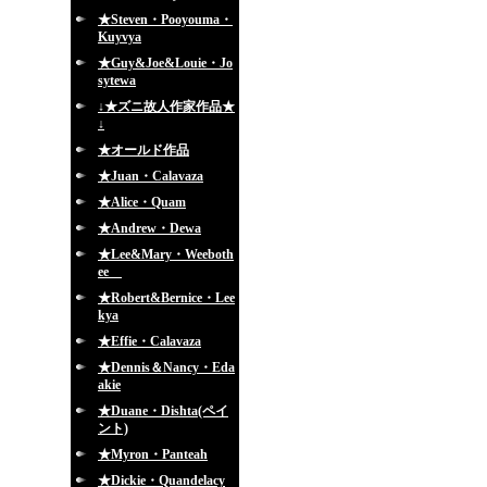
★Steven・Pooyouma・
Kuyvya
★Guy&Joe&Louie・Jo
sytewa
↓★ズニ故人作家作品★
↓
★オールド作品
★Juan・Calavaza
★Alice・Quam
★Andrew・Dewa
★Lee&Mary・Weeboth
ee
★Robert&Bernice・Lee
kya
★Effie・Calavaza
★Dennis＆Nancy・Eda
akie
★Duane・Dishta(ペイ
ント)
★Myron・Panteah
★Dickie・Quandelacy