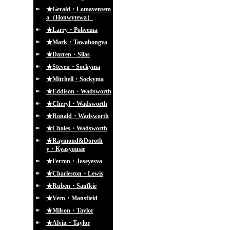
★Gerald・Lomaventem
a（Honwytewa）
★Larry・Polivema
★Mark・Tawahongva
★Darren・Silas
★Steven・Sockyma
★Mitchell・Sockyma
★Eddison・Wadsworth
★Cheryl・Wadsworth
★Ronald・Wadsworth
★Chales・Wadsworth
★Raymond&Doroth
y・Kyasyousie
★Ferron・Joseyesva
★Charleston・Lewis
★Ruben・Saufkie
★Vern・Mansfield
★Milson・Taylor
★Alvin・Taylor