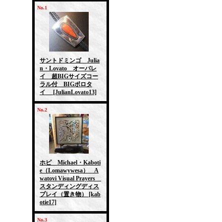
No.1
サントドミンゴ Julia
n・Lovato オーバレ
イ 超BIGサイズコー
ラル付 BIGボロタ
イ
[JulianLovato13]
No.2
ホピ Michael・Kaboti
e（Lomawywesa） A
watovi Visual Prayers
スタンディングディス
プレイ（置き物）
[kab
otie17]
No.3