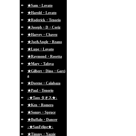
★Sam・Lovato
★Harold・Lovato
★Roderick・Tenorio
★Joseph・D・Coriz
★Harvey・Chavez
★Joe&Angle・Reano
★Lupe・Lovato
★Raymond・Rosetta
★Mary・Tafoya
★Gilbert・Dino・Garci
a
★Dorene・Calabaza
★Paul・Tenorio
↓★Taos タオス★↓
★Ken・Romero
★Sonny・Spruce
★Buffalo・Dancer
↓★SanFelipe★↓
★Timmy・Yazzie