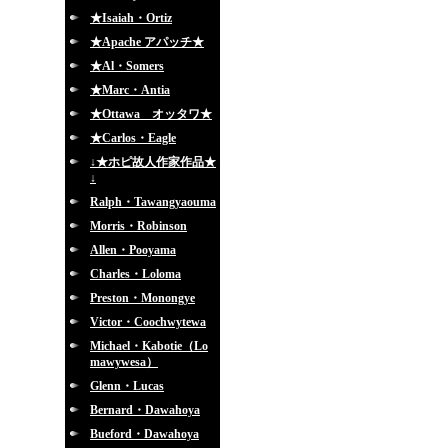
★Isaiah・Ortiz
★Apache アパッチ★
★Al・Somers
★Marc・Antia
★Ottawa オッタワ★
★Carlos・Eagle
↓★ホピ故人作家作品★
↓
Ralph・Tawangyaouma
Morris・Robinson
Allen・Pooyama
Charles・Loloma
Preston・Monongye
Victor・Coochwytewa
Michael・Kabotie（Lo
mawywesa）
Glenn・Lucas
Bernard・Dawahoya
Bueford・Dawahoya