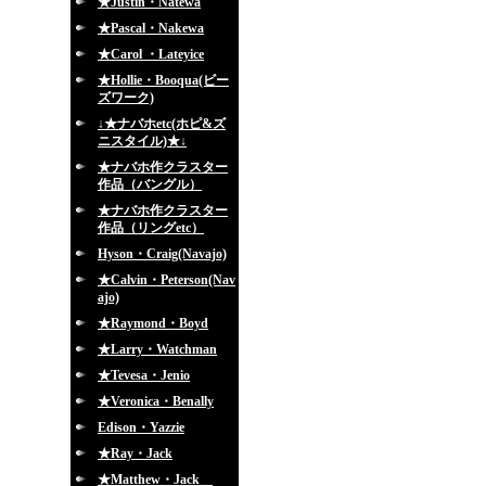
★Justin・Natewa
★Pascal・Nakewa
★Carol ・Lateyice
★Hollie・Booqua(ビー
ズワーク)
↓★ナバホetc(ホピ&ズ
ニスタイル)★↓
★ナバホ作クラスター
作品（バングル）
★ナバホ作クラスター
作品（リングetc）
Hyson・Craig(Navajo)
★Calvin・Peterson(Nav
ajo)
★Raymond・Boyd
★Larry・Watchman
★Tevesa・Jenio
★Veronica・Benally
Edison・Yazzie
★Ray・Jack
★Matthew・Jack