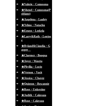
★Valerie・Comosona
★Shenel・Comosona(P
oblano)
★Angelena・Laahty
★Yelmo・Natachu
★Ernest・Leekela
★Larry&Rath・Lonjos
e
★Ryland&Claudia・G
asper
★Clarence・Booqua
★Joyce・Waseta
★Phyllia・Lucio
★Vernon・Vacit
★Jessica・Chavez
★Quinton・Bowannie
★Rose・Unkestine
★Judith・Calavaza
★Rose・Calavaza