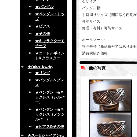
石サイズ
:
★バングル
バングル幅
:
★ペンダントトッ
手首周りサイズ（開口除く内周&
プ
可能サイズ
:
★ピアス
修理（有料）可能サイズ
:
★その他
ホールマーク
:
★キャラクターモ
チーフ
管理番号（商品番号ではありませ
★ニードルポイン
消費税抜き価格
:
ト&クラスター
★Other Jewelry
他の写真
★リング
★バングル&ブレ
ス
★ペンダント&ネ
ックレス（シルバ
ー）
★ペンダント&ネ
ックレス（ノンシ
ルバー）
★ピアス&その他
★スー&シャイアンetc