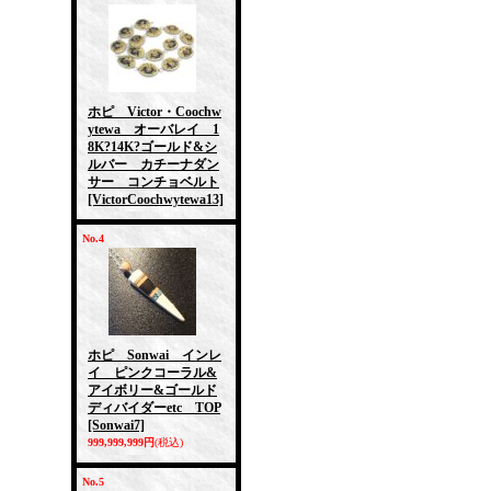
ホピ Victor・Coochw
ytewa オーバレイ 1
8K?14K?ゴールド&シ
ルバー カチーナダン
サー コンチョベルト
[VictorCoochwytewa13]
No.4
ホピ Sonwai インレ
イ ピンクコーラル&
アイボリー&ゴールド
ディバイダーetc TOP
[Sonwai7]
999,999,999円
(税込)
No.5