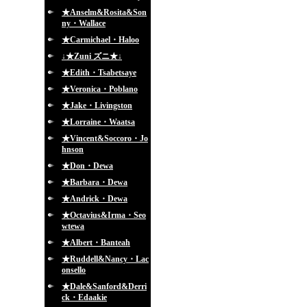
★Anselm&Rosita&Son
ny・Wallace
★Carmichael・Haloo
↓★Zuni ズニ★↓
★Edith・Tsabetsaye
★Veronica・Poblano
★Jake・Livingston
★Lorraine・Waatsa
★Vincent&Soccoro・Jo
hnson
★Don・Dewa
★Barbara・Dewa
★Andrick・Dewa
★Octavius&Irma・Seo
wtewa
★Albert・Banteah
★Ruddell&Nancy・Lac
onsello
★Dale&Sanford&Derri
ck・Edaakie