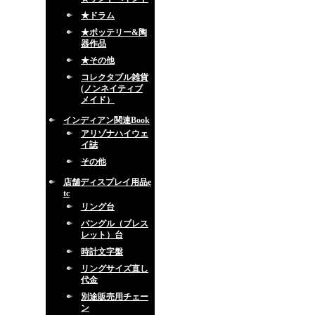
★ドラム
★ポッテリー&陶
器作品
★その他
コレクタブル雑貨
(ノンネイティブ
メイド）
インディアン関連Book
アリゾナハイウェ
イ誌
その他
店舗ディスプレイ用品e
tc
リング台
バングル（ブレス
レット）台
時計文字盤
リングサイズ直し
代金
別途販売用チェー
ン