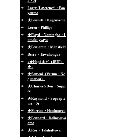
a・Jr
Larry (Lawrence)・Poo
youma
★Bennett・Kagenvema
Loren・Phillips
★Floyd・Namingha・L
omakuyvaya
★Benjamin・Mansfield
Berra・Tawahongva
↓★Hopi ホピ（現存）
★↓
★Sonwai（Verma・Ne
quatewa）
★Charles&Don・Suppl
ee
★Raymond・Sequapte
wa・Sr
★Sherian・Honhongva
★Bennard・Dallasvuya
oma
★Roy・Talahaftewa