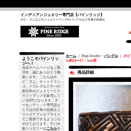
インディアンジュエリー専門店【パインリッジ】
ホピ・ズニなどのジュエリーリングやバングルなど圧巻の品揃え
ホーム
｜ Hopi Jewelry >
バングル
｜
ホピ
ようこそパインリッ
ル約16〜17・5cm用
ジへ！
当店ホームページをご覧
頂き、誠にありがとう御
商品詳細
座います。こちらはホ
ピ、ズニ、サントドミン
ゴ、イスレタなどナバホ
族以外のジュエリーとク
ラフトグッズを販売して
いるHPになります。オ
ーセンティック専門店な
らではの圧巻の品揃えと
リーズナブルなプライス
でご提供できるように心
がけております。ナバホ
族ジュエリーは
こちら
を