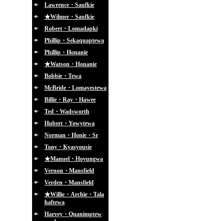
Lawrence・Saufkie
★Wilmer・Saufkie
Robert・Lomadapki
Phillip・Sekaquaptewa
Phillip・Honanie
★Watson・Honanie
Bobbie・Tewa
McBride・Lomayestewa
Billie・Ray・Hawee
Ted・Wadsworth
Hubert・Yowytewa
Norman・Honie・Sr
Tony・Kyasyousie
★Manuel・Hoyungwa
Vernon・Mansfield
Verden・Mansfield
★Willie・Archie・Tala
haftewa
Harvey・Quanimptew