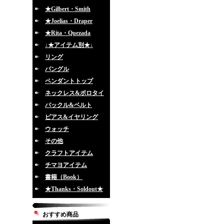
★Gilbert・Smith
★Joelias・Draper
★Rita・Quezada
↓★アイテム別★↓
リング
バングル
ペンダントトップ
ネックレス&ボロタイ
バックル&ベルト
ピアス&イヤリング
ウォッチ
その他
クラフトアイテム
チマヨアイテム
書籍（Book）
★Thanks・Soldout★
おすすめ商品