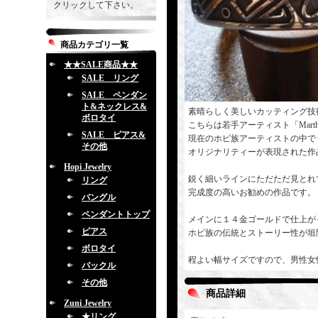
クリックして下さい。
商品カテゴリ一覧
★★SALE商品★★
SALE リング
SALE ペンダン
ト&ネックレス&
素晴らしく美しいカッティング技
ボロタイ
こちらは若手アーティスト「Marth
SALE ピアス&
現在のホピ族アーティストの中で
その他
オリジナリティーが表現された作
Hopi Jewelry
鋭く細いラインにただただ見とれ
リング
完成度の高いお勧めの作品です。
バングル
ペンダントトップ
メインに１４金ゴールドで仕上が
ピアス
ホピ族の伝統とストーリー性が垣
ボロタイ
程よい幅サイズですので、男性女
バックル
その他
商品詳細
Zuni Jewelry
★リング