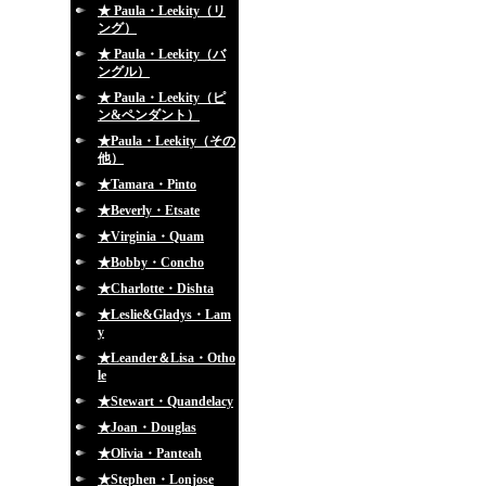
★ Paula・Leekity（リ
ング）
★ Paula・Leekity（バ
ングル）
★ Paula・Leekity（ピ
ン&ペンダント）
★Paula・Leekity（その
他）
★Tamara・Pinto
★Beverly・Etsate
★Virginia・Quam
★Bobby・Concho
★Charlotte・Dishta
★Leslie&Gladys・Lam
y
★Leander＆Lisa・Otho
le
★Stewart・Quandelacy
★Joan・Douglas
★Olivia・Panteah
★Stephen・Lonjose