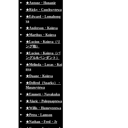
★Antone・Honanie
★Ricky・Coochwytewa
★Edward・Lomahong
va
★Anderson・Koinva
★Marthus・Koinva
★Lucion・Koinva（リ
ング他）
★Lucion・Koinva（バ
ングル&ペンダント）
★Melinda・Lucas・Koi
nva
★Duane・Koinva
★Delfred（Sparks）・
Masawytewa
★Emmett・Navakuku
★Alaric・Polequaptewa
★Willis・Humeyestewa
★Petra・Lamson
★Nathan・Fred・Jr