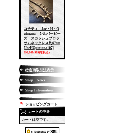
コチティ Joe・H・Q
uintana シルバービー
ズ スカッシュブロッ
サムネックレス約67cm
[JoeHQuintana107]
999,999,999円
(税込)
特定商取引法表示
Shop News
Shop Information
ショッピングカート
カートの中身
カートは空です。