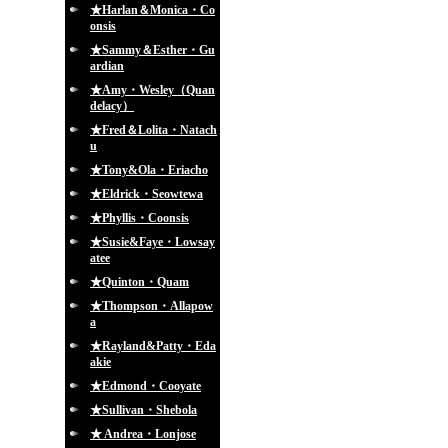
★Harlan＆Monica・Co
onsis
★Sammy＆Esther・Gu
ardian
★Amy・Wesley（Quan
delacy）
★Fred＆Lolita・Natach
u
★Tony&Ola・Eriacho
★Eldrick・Seowtewa
★Phyllis・Coonsis
★Susie&Faye・Lowsay
atee
★Quinton・Quam
★Thompson・Allapow
a
★Rayland&Patty・Eda
akie
★Edmond・Cooyate
★Sullivan・Shebola
★ Andrea・Lonjose