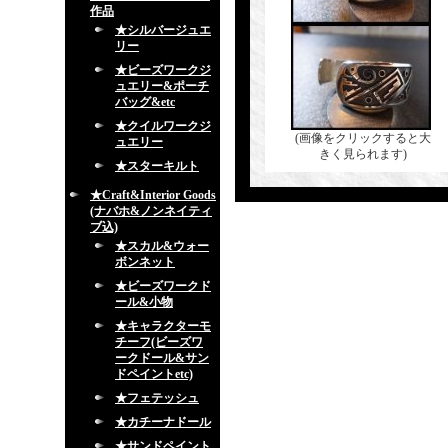
作品
★シルバージュエ
リー
★ビーズワークジ
ュエリー&ポーチ
バッグ&etc
★クイルワークジ
(画像をクリックすると大
ュエリー
きく見られます)
★スターキルト
★Craft&Interior Goods
(ナバホ&ノンネイティ
ブ込)
★スカル&ウォー
ボンネット
★ビーズワークド
ール&小物
★キャラクターモ
チーフ(ビーズワ
ークドール&サン
ドペイントetc)
★フェテッシュ
★カチーナドール
★サンドペイント