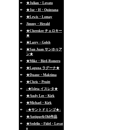
★Julian・Lovato
★Joe・H・Quintana
★Lewis・Lomay
Jimmy・Herald
★Cherokee チェロキー
★
★Larry・Golsh
★San Juan サンホゥア
ン★
★Mike・Bird-Romero
★Laguna ラグーナ★
★Duane・Maktima
★Chris・Pruitt
↓★Isleta イスレタ★
★Andy Lee・Kirk
★Michael・Kirk
↓★サントドミンゴ★↓
★Antique&Old作品
★Sedelio・Fidel・Lovat
o