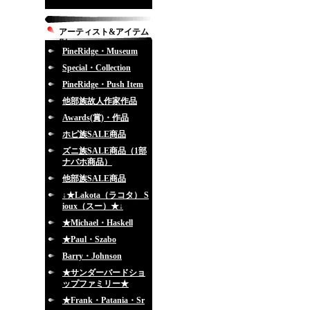
アーティスト&アイテム
別
PineRidge・Museum
Special・Collection
PineRidge・Push Item
他部族故人作家作品
Awards(賞)・作品
ホピ族SALE商品
ズニ族SALE商品（1部
ナバホ商品）
他部族SALE商品
↓★Lakota（ラコタ） S
ioux（スー）★↓
★Michael・Haskell
★Paul・Szabo
Barry・Johnson
★サンダーバードショ
ップファミリー★
★Frank・Patania・Sr