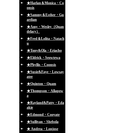
★Harlan＆Monica・Co
onsis
★Sammy＆Esther・Gu
ardian
★Amy・Wesley（Quan
delacy）
★Fred＆Lolita・Natach
u
★Tony&Ola・Eriacho
★Eldrick・Seowtewa
★Phyllis・Coonsis
★Susie&Faye・Lowsay
atee
★Quinton・Quam
★Thompson・Allapow
a
★Rayland&Patty・Eda
akie
★Edmond・Cooyate
★Sullivan・Shebola
★ Andrea・Lonjose