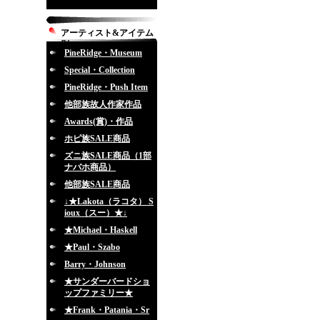
アーティスト&アイテム
別
PineRidge・Museum
Special・Collection
PineRidge・Push Item
他部族故人作家作品
Awards(賞)・作品
ホピ族SALE商品
ズニ族SALE商品（1部
ナバホ商品）
他部族SALE商品
↓★Lakota（ラコタ） S
ioux（スー）★↓
★Michael・Haskell
★Paul・Szabo
Barry・Johnson
★サンダーバードショ
ップファミリー★
★Frank・Patania・Sr