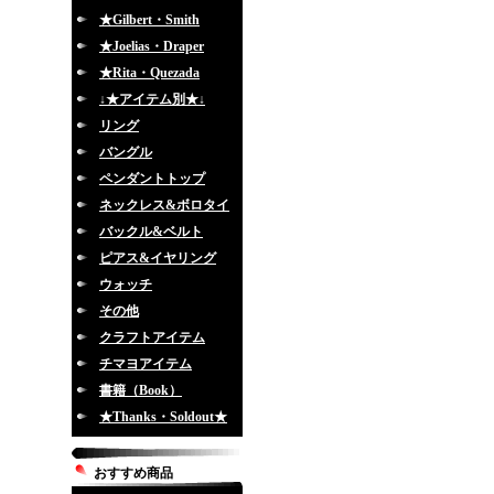
★Gilbert・Smith
★Joelias・Draper
★Rita・Quezada
↓★アイテム別★↓
リング
バングル
ペンダントトップ
ネックレス&ボロタイ
バックル&ベルト
ピアス&イヤリング
ウォッチ
その他
クラフトアイテム
チマヨアイテム
書籍（Book）
★Thanks・Soldout★
おすすめ商品