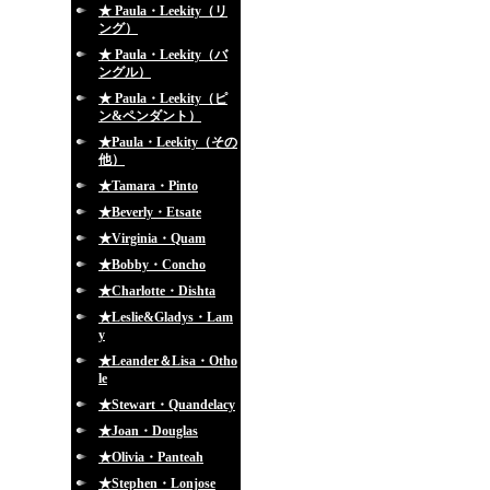
★ Paula・Leekity（リ
ング）
★ Paula・Leekity（バ
ングル）
★ Paula・Leekity（ピ
ン&ペンダント）
★Paula・Leekity（その
他）
★Tamara・Pinto
★Beverly・Etsate
★Virginia・Quam
★Bobby・Concho
★Charlotte・Dishta
★Leslie&Gladys・Lam
y
★Leander＆Lisa・Otho
le
★Stewart・Quandelacy
★Joan・Douglas
★Olivia・Panteah
★Stephen・Lonjose