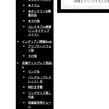
(画像をクリックすると大
★ドラム
★ポッテリー&陶
器作品
★その他
コレクタブル雑貨
(ノンネイティブ
メイド）
インディアン関連Book
アリゾナハイウェ
イ誌
その他
店舗ディスプレイ用品e
tc
リング台
バングル（ブレス
レット）台
時計文字盤
リングサイズ直し
代金
別途販売用チェー
ン