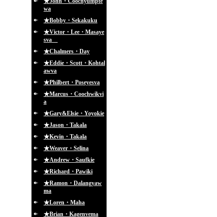
★John・Coochyumpte
wa
★Bobby・Sekakuku
★Victor・Lee・Masaye
sva
★Chalmers・Day
★Eddie・Scott・Kohtal
awva
★Philbert・Poseyesva
★Marcus・Coochwikvi
a
★Gary&Elsie・Yoyokie
★Jason・Takala
★Kevin・Takala
★Weaver・Selina
★Andrew・Saufkie
★Richard・Pawiki
★Ramon・Dalangyaw
ma
★Loren・Maha
★Brian・Kagenvema