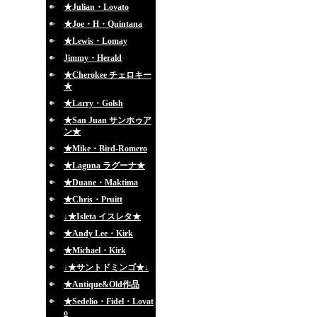
★Julian・Lovato
★Joe・H・Quintana
★Lewis・Lomay
Jimmy・Herald
★Cherokee チェロキー
★
★Larry・Golsh
★San Juan サンホゥア
ン★
★Mike・Bird-Romero
★Laguna ラグーナ★
★Duane・Maktima
★Chris・Pruitt
↓★Isleta イスレタ★
★Andy Lee・Kirk
★Michael・Kirk
↓★サントドミンゴ★↓
★Antique&Old作品
★Sedelio・Fidel・Lovat
o