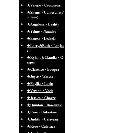
★Valerie・Comosona
★Shenel・Comosona(P
oblano)
★Angelena・Laahty
★Yelmo・Natachu
★Ernest・Leekela
★Larry&Rath・Lonjos
e
★Ryland&Claudia・G
asper
★Clarence・Booqua
★Joyce・Waseta
★Phyllia・Lucio
★Vernon・Vacit
★Jessica・Chavez
★Quinton・Bowannie
★Rose・Unkestine
★Judith・Calavaza
★Rose・Calavaza