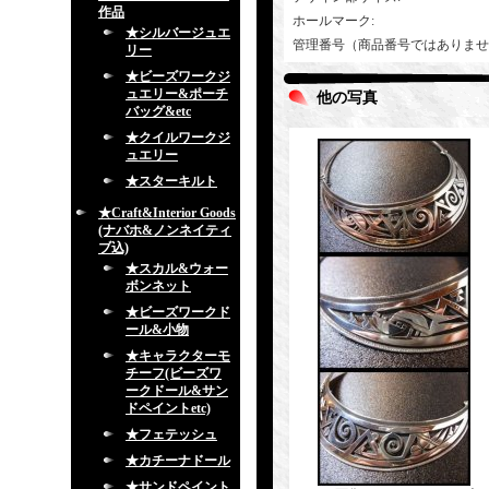
作品
ホールマーク
:
★シルバージュエ
管理番号（商品番号ではありませ
リー
★ビーズワークジ
ュエリー&ポーチ
他の写真
バッグ&etc
★クイルワークジ
ュエリー
★スターキルト
★Craft&Interior Goods
(ナバホ&ノンネイティ
ブ込)
★スカル&ウォー
ボンネット
★ビーズワークド
ール&小物
★キャラクターモ
チーフ(ビーズワ
ークドール&サン
ドペイントetc)
★フェテッシュ
★カチーナドール
★サンドペイント