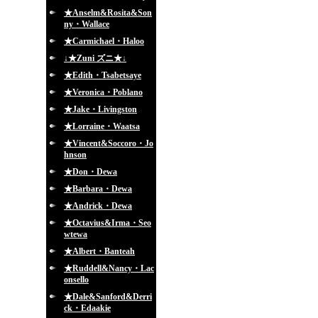
★Anselm&Rosita&Son
ny・Wallace
★Carmichael・Haloo
↓★Zuni ズニ★↓
★Edith・Tsabetsaye
★Veronica・Poblano
★Jake・Livingston
★Lorraine・Waatsa
★Vincent&Soccoro・Jo
hnson
★Don・Dewa
★Barbara・Dewa
★Andrick・Dewa
★Octavius&Irma・Seo
wtewa
★Albert・Banteah
★Ruddell&Nancy・Lac
onsello
★Dale&Sanford&Derri
ck・Edaakie