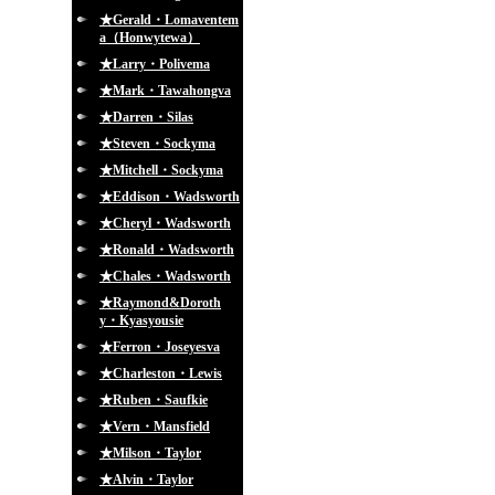
★Gerald・Lomaventem
a（Honwytewa）
★Larry・Polivema
★Mark・Tawahongva
★Darren・Silas
★Steven・Sockyma
★Mitchell・Sockyma
★Eddison・Wadsworth
★Cheryl・Wadsworth
★Ronald・Wadsworth
★Chales・Wadsworth
★Raymond&Doroth
y・Kyasyousie
★Ferron・Joseyesva
★Charleston・Lewis
★Ruben・Saufkie
★Vern・Mansfield
★Milson・Taylor
★Alvin・Taylor