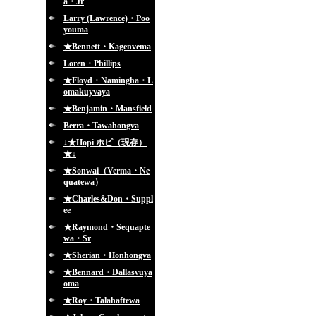
a・Jr
Larry (Lawrence)・Poo
youma
★Bennett・Kagenvema
Loren・Phillips
★Floyd・Namingha・L
omakuyvaya
★Benjamin・Mansfield
Berra・Tawahongva
↓★Hopi ホピ（現存）
★↓
★Sonwai（Verma・Ne
quatewa）
★Charles&Don・Suppl
ee
★Raymond・Sequapte
wa・Sr
★Sherian・Honhongva
★Bennard・Dallasvuya
oma
★Roy・Talahaftewa