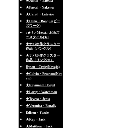
★Justin・Natewa
★Pascal・Nakewa
★Carol ・Lateyice
★Hollie・Booqua(ビー
ズワーク)
↓★ナバホetc(ホピ&ズ
ニスタイル)★↓
★ナバホ作クラスター
作品（バングル）
★ナバホ作クラスター
作品（リングetc）
Hyson・Craig(Navajo)
★Calvin・Peterson(Nav
ajo)
★Raymond・Boyd
★Larry・Watchman
★Tevesa・Jenio
★Veronica・Benally
Edison・Yazzie
★Ray・Jack
★Matthew・Jack