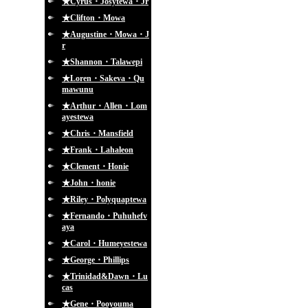
★Cyrus・Josytewa・Jr
★Clifton・Mowa
★Augustine・Mowa・J
r
★Shannon・Talawepi
★Loren・Sakeva・Qu
mawunu
★Arthur・Allen・Lom
ayestewa
★Chris・Mansfield
★Frank・Lahaleon
★Clement・Honie
★John・honie
★Riley・Polyquaptewa
★Fernando・Puhuhefv
aya
★Carol・Humeyestewa
★George・Phillips
★Trinidad&Dawn・Lu
cas
★Gene・Pooyouma