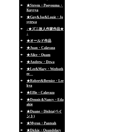
★Steven・Pooyouma・
Kuyvya
★Guy&Joe&Louie・Jo
sytewa
↓★ズニ故人作家作品★
↓
★オールド作品
★Juan・Calavaza
★Alice・Quam
★Andrew・Dewa
★Lee&Mary・Weeboth
ee
★Robert&Bernice・Lee
kya
★Effie・Calavaza
★Dennis＆Nancy・Eda
akie
★Duane・Dishta(ペイ
ント)
★Myron・Panteah
★Dickie・Quandelacy