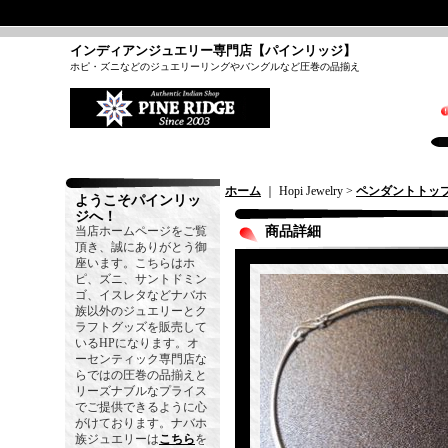
インディアンジュエリー専門店【パインリッジ】
ホピ・ズニなどのジュエリーリングやバングルなど圧巻の品揃え
ホーム
｜ Hopi Jewelry >
ペンダントトッ
ようこそパインリッ
ジへ！
当店ホームページをご覧
商品詳細
頂き、誠にありがとう御
座います。こちらはホ
ピ、ズニ、サントドミン
ゴ、イスレタなどナバホ
族以外のジュエリーとク
ラフトグッズを販売して
いるHPになります。オ
ーセンティック専門店な
らではの圧巻の品揃えと
リーズナブルなプライス
でご提供できるように心
がけております。ナバホ
族ジュエリーは
こちら
を