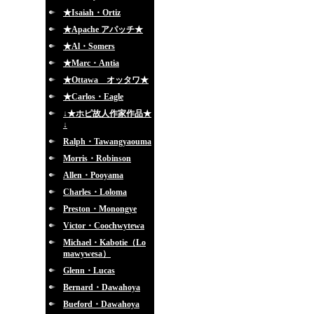
★Isaiah・Ortiz
★Apache アパッチ★
★Al・Somers
★Marc・Antia
★Ottawa オッタワ★
★Carlos・Eagle
↓★ホピ故人作家作品★
↓
Ralph・Tawangyaouma
Morris・Robinson
Allen・Pooyama
Charles・Loloma
Preston・Monongye
Victor・Coochwytewa
Michael・Kabotie（Lo
mawywesa）
Glenn・Lucas
Bernard・Dawahoya
Bueford・Dawahoya