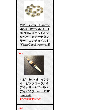
ホピ Victor・Coochw
ytewa オーバレイ 1
8K?14K?ゴールド&シ
ルバー カチーナダン
サー コンチョベルト
[VictorCoochwytewa13]
No.4
ホピ Sonwai インレ
イ ピンクコーラル&
アイボリー&ゴールド
ディバイダーetc TOP
[Sonwai7]
999,999,999円
(税込)
No.5