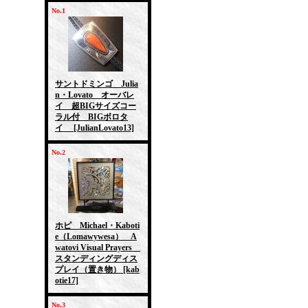
No.1
サントドミンゴ Julia
n・Lovato オーバレ
イ 超BIGサイズコー
ラル付 BIGボロタ
イ
[JulianLovato13]
No.2
ホピ Michael・Kaboti
e（Lomawywesa） A
watovi Visual Prayers
スタンディングディス
プレイ（置き物）
[kab
otie17]
No.3