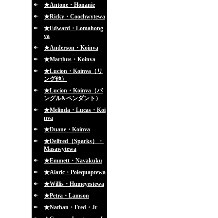
★Antone・Honanie
★Ricky・Coochwytewa
★Edward・Lomahong
va
★Anderson・Koinva
★Marthus・Koinva
★Lucion・Koinva（リ
ング他）
★Lucion・Koinva（バ
ングル&ペンダント）
★Melinda・Lucas・Koi
nva
★Duane・Koinva
★Delfred（Sparks）・
Masawytewa
★Emmett・Navakuku
★Alaric・Polequaptewa
★Willis・Humeyestewa
★Petra・Lamson
★Nathan・Fred・Jr