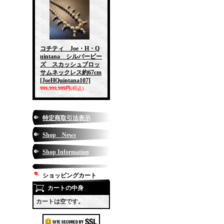
コチティ Joe・H・Q
uintana シルバービー
ズ スカッシュブロッ
サムネックレス約67cm
[JoeHQuintana107]
999,999,999円
(税込)
特定商取引法表示
Shop News
Shop Information
ショッピングカート
カートの中身
カートは空です。