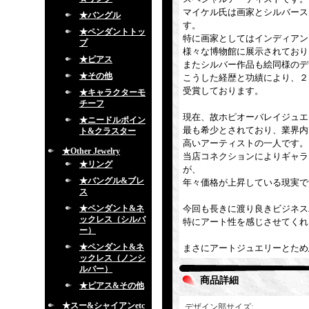
マイケル氏は画家とシルバース
★バングル
す。
★ペンダントトッ
特に画家としてはインディアン
プ
様々な博物館に展示されており
★ピアス
またシルバー作品も絵同様のデ
★その他
こうした経歴と功績により、２００３年
受賞しております。
★キャラクターモ
チーフ
現在、故ホピオーバレイジュエ
★ニードルポイン
最も希少とされており、業界内
ト&クラスター
高いアーティストの一人です。
★Other Jewelry
当店コネクションによりギャラ
★リング
が、
★バングル&ブレ
年々価格が上昇している現実で
ス
★ペンダント&ネ
今回も長きに渡り良きビジネス
ックレス（シルバ
特にアート性を感じさせてくれ
ー）
★ペンダント&ネ
まさにアートジュエリーとため
ックレス（ノンシ
ルバー）
商品詳細
★ピアス&その他
★スー&シャイアンetc
デザイン部サイズ
: