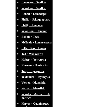
Lawrence・Saufkie
★Wilmer・Saufkie
Robert・Lomadapki
Phillip・Sekaquaptewa
Phillip・Honanie
★Watson・Honanie
Bobbie・Tewa
McBride・Lomayestewa
Billie・Ray・Hawee
Ted・Wadsworth
Hubert・Yowytewa
Norman・Honie・Sr
Tony・Kyasyousie
★Manuel・Hoyungwa
Vernon・Mansfield
Verden・Mansfield
★Willie・Archie・Tala
haftewa
Harvey・Quanimptew