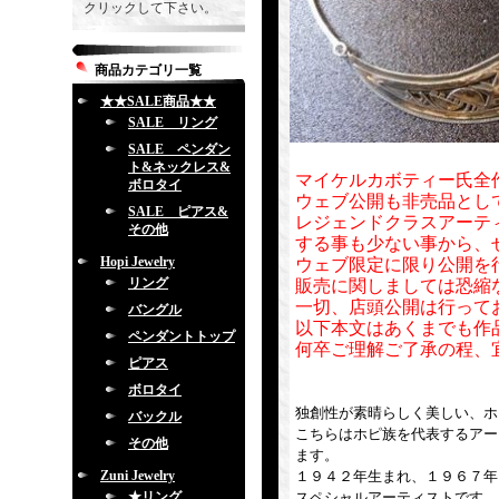
クリックして下さい。
商品カテゴリ一覧
★★SALE商品★★
SALE リング
SALE ペンダン
ト&ネックレス&
マイケルカボティー氏全
ボロタイ
ウェブ公開も非売品とし
SALE ピアス&
レジェンドクラスアーテ
その他
する事も少ない事から、
Hopi Jewelry
ウェブ限定に限り公開を
リング
販売に関しましては恐縮
一切、店頭公開は行って
バングル
以下本文はあくまでも作
ペンダントトップ
何卒ご理解ご了承の程、
ピアス
ボロタイ
独創性が素晴らしく美しい、ホ
バックル
こちらはホピ族を代表するアート作家
その他
ます。
Zuni Jewelry
１９４２年生まれ、１９６７年
★リング
スペシャルアーティストです。