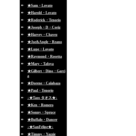
★Sam・Lovato
★Harold・Lovato
★Roderick・Tenorio
★Joseph・D・Coriz
★Harvey・Chavez
★Joe&Angle・Reano
★Lupe・Lovato
★Raymond・Rosetta
★Mary・Tafoya
★Gilbert・Dino・Garci
a
★Dorene・Calabaza
★Paul・Tenorio
↓★Taos タオス★↓
★Ken・Romero
★Sonny・Spruce
★Buffalo・Dancer
↓★SanFelipe★↓
★Timmy・Yazzie