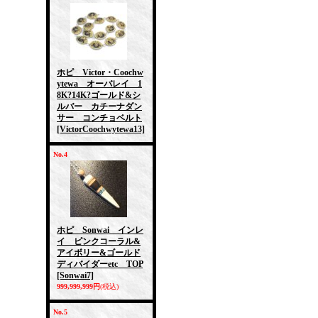
ホピ Victor・Coochw
ytewa オーバレイ 1
8K?14K?ゴールド&シ
ルバー カチーナダン
サー コンチョベルト
[VictorCoochwytewa13]
No.4
ホピ Sonwai インレ
イ ピンクコーラル&
アイボリー&ゴールド
ディバイダーetc TOP
[Sonwai7]
999,999,999円
(税込)
No.5