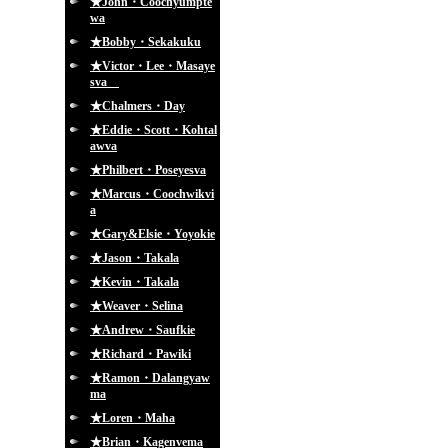
★John・Coochyumpte
wa
★Bobby・Sekakuku
★Victor・Lee・Masaye
sva
★Chalmers・Day
★Eddie・Scott・Kohtal
awva
★Philbert・Poseyesva
★Marcus・Coochwikvi
a
★Gary&Elsie・Yoyokie
★Jason・Takala
★Kevin・Takala
★Weaver・Selina
★Andrew・Saufkie
★Richard・Pawiki
★Ramon・Dalangyaw
ma
★Loren・Maha
★Brian・Kagenvema