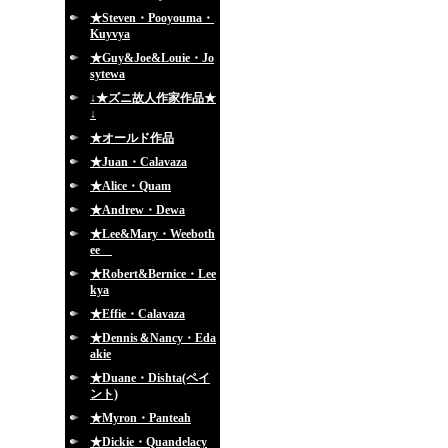
★Steven・Pooyouma・
Kuyvya
★Guy&Joe&Louie・Jo
sytewa
↓★ズニ故人作家作品★
↓
★オールド作品
★Juan・Calavaza
★Alice・Quam
★Andrew・Dewa
★Lee&Mary・Weeboth
ee
★Robert&Bernice・Lee
kya
★Effie・Calavaza
★Dennis＆Nancy・Eda
akie
★Duane・Dishta(ペイ
ント)
★Myron・Panteah
★Dickie・Quandelacy