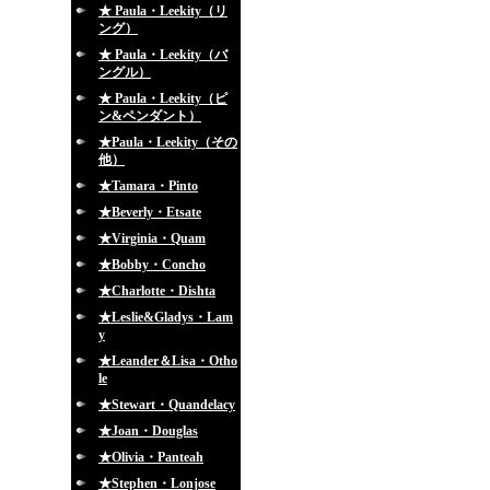
★ Paula・Leekity（リ
ング）
★ Paula・Leekity（バ
ングル）
★ Paula・Leekity（ピ
ン&ペンダント）
★Paula・Leekity（その
他）
★Tamara・Pinto
★Beverly・Etsate
★Virginia・Quam
★Bobby・Concho
★Charlotte・Dishta
★Leslie&Gladys・Lam
y
★Leander＆Lisa・Otho
le
★Stewart・Quandelacy
★Joan・Douglas
★Olivia・Panteah
★Stephen・Lonjose