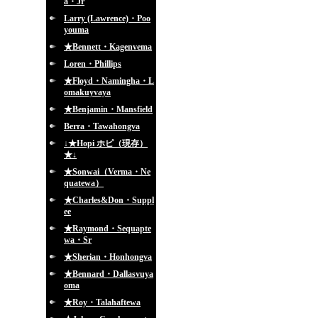
a・Jr
Larry (Lawrence)・Poo
youma
★Bennett・Kagenvema
Loren・Phillips
★Floyd・Namingha・L
omakuyvaya
★Benjamin・Mansfield
Berra・Tawahongva
↓★Hopi ホピ（現存）
★↓
★Sonwai（Verma・Ne
quatewa）
★Charles&Don・Suppl
ee
★Raymond・Sequapte
wa・Sr
★Sherian・Honhongva
★Bennard・Dallasvuya
oma
★Roy・Talahaftewa