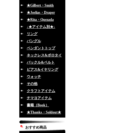
★Gilbert・Smith
★Joelias・Draper
★Rita・Quezada
↓★アイテム別★↓
リング
バングル
ペンダントトップ
ネックレス&ボロタイ
バックル&ベルト
ピアス&イヤリング
ウォッチ
その他
クラフトアイテム
チマヨアイテム
書籍（Book）
★Thanks・Soldout★
おすすめ商品