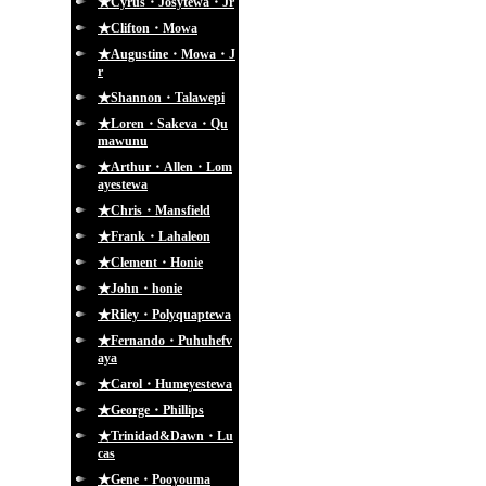
★Cyrus・Josytewa・Jr
★Clifton・Mowa
★Augustine・Mowa・J
r
★Shannon・Talawepi
★Loren・Sakeva・Qu
mawunu
★Arthur・Allen・Lom
ayestewa
★Chris・Mansfield
★Frank・Lahaleon
★Clement・Honie
★John・honie
★Riley・Polyquaptewa
★Fernando・Puhuhefv
aya
★Carol・Humeyestewa
★George・Phillips
★Trinidad&Dawn・Lu
cas
★Gene・Pooyouma