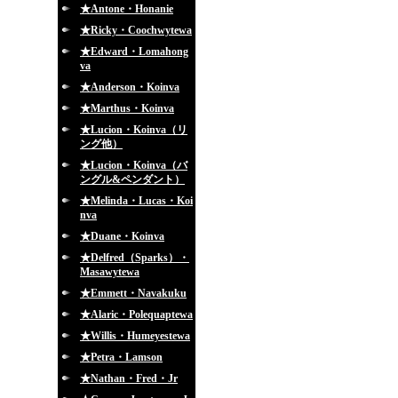
★Antone・Honanie
★Ricky・Coochwytewa
★Edward・Lomahong
va
★Anderson・Koinva
★Marthus・Koinva
★Lucion・Koinva（リ
ング他）
★Lucion・Koinva（バ
ングル&ペンダント）
★Melinda・Lucas・Koi
nva
★Duane・Koinva
★Delfred（Sparks）・
Masawytewa
★Emmett・Navakuku
★Alaric・Polequaptewa
★Willis・Humeyestewa
★Petra・Lamson
★Nathan・Fred・Jr