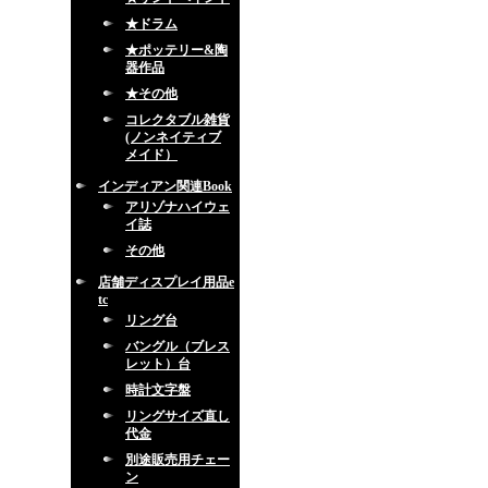
★ドラム
★ポッテリー&陶
器作品
★その他
コレクタブル雑貨
(ノンネイティブ
メイド）
インディアン関連Book
アリゾナハイウェ
イ誌
その他
店舗ディスプレイ用品e
tc
リング台
バングル（ブレス
レット）台
時計文字盤
リングサイズ直し
代金
別途販売用チェー
ン