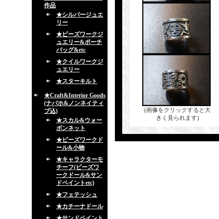
作品
★シルバージュエ
リー
★ビーズワークジ
ュエリー&ポーチ
バッグ&etc
★クイルワークジ
ュエリー
★スターキルト
★Craft&Interior Goods
(ナバホ&ノンネイティ
(画像をクリックすると大
ブ込)
きく見られます)
★スカル&ウォー
ボンネット
★ビーズワークド
ール&小物
★キャラクターモ
チーフ(ビーズワ
ークドール&サン
ドペイントetc)
★フェテッシュ
★カチーナドール
★サンドペイント