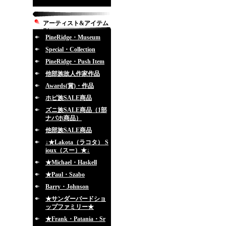
アーティスト&アイテム
別
PineRidge・Museum
Special・Collection
PineRidge・Push Item
他部族故人作家作品
Awards(賞)・作品
ホピ族SALE商品
ズニ族SALE商品（1部
ナバホ商品）
他部族SALE商品
↓★Lakota（ラコタ） S
ioux（スー）★↓
★Michael・Haskell
★Paul・Szabo
Barry・Johnson
★サンダーバードショ
ップファミリー★
★Frank・Patania・Sr