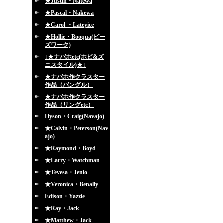
★Justin・Natewa
★Pascal・Nakewa
★Carol ・Lateyice
★Hollie・Booqua(ビー
ズワーク)
↓★ナバホetc(ホピ&ズ
ニスタイル)★↓
★ナバホ作クラスター
作品（バングル）
★ナバホ作クラスター
作品（リングetc）
Hyson・Craig(Navajo)
★Calvin・Peterson(Nav
ajo)
★Raymond・Boyd
★Larry・Watchman
★Tevesa・Jenio
★Veronica・Benally
Edison・Yazzie
★Ray・Jack
★Matthew・Jack