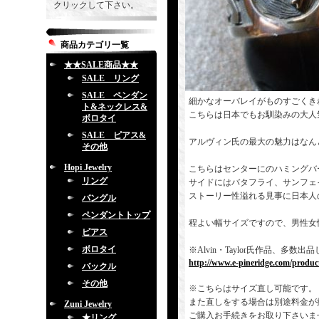
クリックして下さい。
商品カテゴリ一覧
★★SALE商品★★
SALE リング
SALE ペンダン
細かなオーバレイがものすごくき
ト&ネックレス&
こちらは日本でもお馴染みの大人
ボロタイ
SALE ピアス&
アルヴィン氏の最大の魅力はなん
その他
Hopi Jewelry
こちらはセンターにのハミングバ
リング
サイドにはバタフライ、サンフェ
ストーリー性溢れる見事に日本人
バングル
ペンダントトップ
程よい幅サイズですので、男性女
ピアス
ボロタイ
※Alvin・Taylor氏作品、
http://www.e-pineridge.com/produc
バックル
その他
※こちらはサイズ直し可能です。
また直しをする場合は別途料金が
Zuni Jewelry
ご購入お手続きをお取り下さいま
★リング