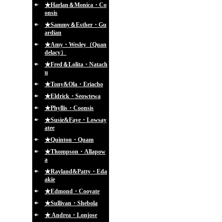
★Harlan＆Monica・Co
onsis
★Sammy＆Esther・Gu
ardian
★Amy・Wesley（Quan
delacy）
★Fred＆Lolita・Natach
u
★Tony&Ola・Eriacho
★Eldrick・Seowtewa
★Phyllis・Coonsis
★Susie&Faye・Lowsay
atee
★Quinton・Quam
★Thompson・Allapow
a
★Rayland&Patty・Eda
akie
★Edmond・Cooyate
★Sullivan・Shebola
★ Andrea・Lonjose