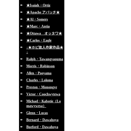
★Isaiah・Ortiz
★Apache アパッチ★
★Al・Somers
★Marc・Antia
★Ottawa オッタワ★
★Carlos・Eagle
↓★ホピ故人作家作品★
↓
Ralph・Tawangyaouma
Morris・Robinson
Allen・Pooyama
Charles・Loloma
Preston・Monongye
Victor・Coochwytewa
Michael・Kabotie（Lo
mawywesa）
Glenn・Lucas
Bernard・Dawahoya
Bueford・Dawahoya