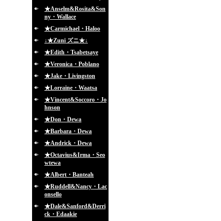
★Anselm&Rosita&Son
ny・Wallace
★Carmichael・Haloo
↓★Zuni ズニ★↓
★Edith・Tsabetsaye
★Veronica・Poblano
★Jake・Livingston
★Lorraine・Waatsa
★Vincent&Soccoro・Jo
hnson
★Don・Dewa
★Barbara・Dewa
★Andrick・Dewa
★Octavius&Irma・Seo
wtewa
★Albert・Banteah
★Ruddell&Nancy・Lac
onsello
★Dale&Sanford&Derri
ck・Edaakie