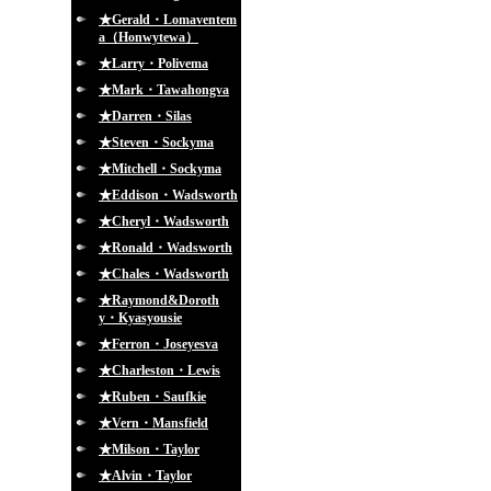
★Gerald・Lomaventem
a（Honwytewa）
★Larry・Polivema
★Mark・Tawahongva
★Darren・Silas
★Steven・Sockyma
★Mitchell・Sockyma
★Eddison・Wadsworth
★Cheryl・Wadsworth
★Ronald・Wadsworth
★Chales・Wadsworth
★Raymond&Doroth
y・Kyasyousie
★Ferron・Joseyesva
★Charleston・Lewis
★Ruben・Saufkie
★Vern・Mansfield
★Milson・Taylor
★Alvin・Taylor