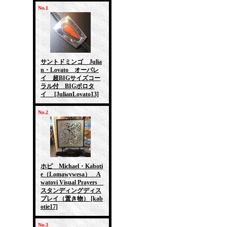
No.1
サントドミンゴ Julia
n・Lovato オーバレ
イ 超BIGサイズコー
ラル付 BIGボロタ
イ
[JulianLovato13]
No.2
ホピ Michael・Kaboti
e（Lomawywesa） A
watovi Visual Prayers
スタンディングディス
プレイ（置き物）
[kab
otie17]
No.3