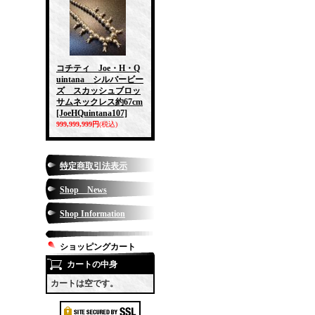
コチティ Joe・H・Q
uintana シルバービー
ズ スカッシュブロッ
サムネックレス約67cm
[JoeHQuintana107]
999,999,999円
(税込)
特定商取引法表示
Shop News
Shop Information
ショッピングカート
カートの中身
カートは空です。