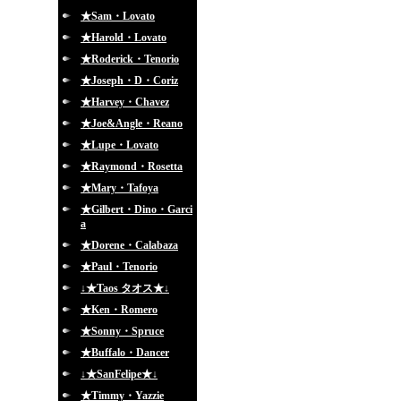
★Sam・Lovato
★Harold・Lovato
★Roderick・Tenorio
★Joseph・D・Coriz
★Harvey・Chavez
★Joe&Angle・Reano
★Lupe・Lovato
★Raymond・Rosetta
★Mary・Tafoya
★Gilbert・Dino・Garci
a
★Dorene・Calabaza
★Paul・Tenorio
↓★Taos タオス★↓
★Ken・Romero
★Sonny・Spruce
★Buffalo・Dancer
↓★SanFelipe★↓
★Timmy・Yazzie