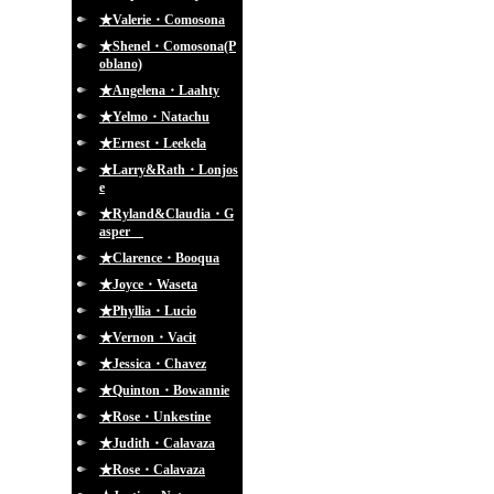
★Valerie・Comosona
★Shenel・Comosona(P
oblano)
★Angelena・Laahty
★Yelmo・Natachu
★Ernest・Leekela
★Larry&Rath・Lonjos
e
★Ryland&Claudia・G
asper
★Clarence・Booqua
★Joyce・Waseta
★Phyllia・Lucio
★Vernon・Vacit
★Jessica・Chavez
★Quinton・Bowannie
★Rose・Unkestine
★Judith・Calavaza
★Rose・Calavaza