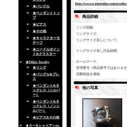
http://www.e-pineridge.com/produc
★バングル
★ペンダントトッ
商品詳細
プ
★ピアス
リング部幅
:
★その他
リングサイズ
:
★キャラクターモ
リングサイズ直しについて
:
チーフ
★ニードルポイン
リングサイズ直し代金納期
:
ト&クラスター
ホールマーク
:
★Other Jewelry
★リング
管理番号（商品番号ではありませ
消費税抜き価格
:
★バングル&ブレ
ス
★ペンダント&ネ
他の写真
ックレス（シルバ
ー）
★ペンダント&ネ
ックレス（ノンシ
ルバー）
★ピアス&その他
★スー&シャイアンetc