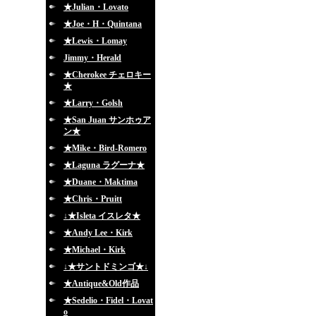
★Julian・Lovato
★Joe・H・Quintana
★Lewis・Lomay
Jimmy・Herald
★Cherokee チェロキー
★
★Larry・Golsh
★San Juan サンホゥア
ン★
★Mike・Bird-Romero
★Laguna ラグーナ★
★Duane・Maktima
★Chris・Pruitt
↓★Isleta イスレタ★
★Andy Lee・Kirk
★Michael・Kirk
↓★サントドミンゴ★↓
★Antique&Old作品
★Sedelio・Fidel・Lovat
o