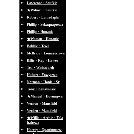
Lawrence・Saufkie
★Wilmer・Saufkie
Robert・Lomadapki
Phillip・Sekaquaptewa
Phillip・Honanie
★Watson・Honanie
Bobbie・Tewa
McBride・Lomayestewa
Billie・Ray・Hawee
Ted・Wadsworth
Hubert・Yowytewa
Norman・Honie・Sr
Tony・Kyasyousie
★Manuel・Hoyungwa
Vernon・Mansfield
Verden・Mansfield
★Willie・Archie・Tala
haftewa
Harvey・Quanimptew