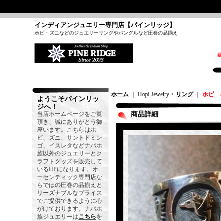
インディアンジュエリー専門店【パインリッジ】
ホピ・ズニなどのジュエリーリングやバングルなど圧巻の品揃え
ホーム
｜ Hopi Jewelry >
リング
｜
ホピ 
ようこそパインリッ
ジへ！
当店ホームページをご覧
商品詳細
頂き、誠にありがとう御
座います。こちらはホ
ピ、ズニ、サントドミン
ゴ、イスレタなどナバホ
族以外のジュエリーとク
ラフトグッズを販売して
いるHPになります。オ
ーセンティック専門店な
らではの圧巻の品揃えと
リーズナブルなプライス
でご提供できるように心
がけております。ナバホ
族ジュエリーは
こちら
を