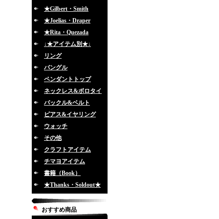
★Gilbert・Smith
★Joelias・Draper
★Rita・Quezada
↓★アイテム別★↓
リング
バングル
ペンダントトップ
ネックレス&ボロタイ
バックル&ベルト
ピアス&イヤリング
ウォッチ
その他
クラフトアイテム
チマヨアイテム
書籍（Book）
★Thanks・Soldout★
おすすめ商品