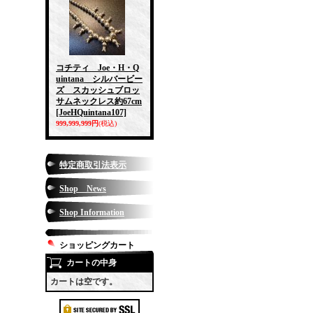
コチティ Joe・H・Q
uintana シルバービー
ズ スカッシュブロッ
サムネックレス約67cm
[JoeHQuintana107]
999,999,999円
(税込)
特定商取引法表示
Shop News
Shop Information
ショッピングカート
カートの中身
カートは空です。