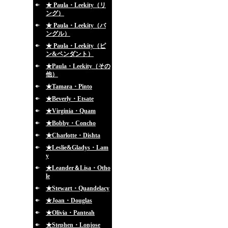
★ Paula・Leekity（リ
ング）
★ Paula・Leekity（バ
ングル）
★ Paula・Leekity（ピ
ン&ペンダント）
★Paula・Leekity（その
他）
★Tamara・Pinto
★Beverly・Etsate
★Virginia・Quam
★Bobby・Concho
★Charlotte・Dishta
★Leslie&Gladys・Lam
y
★Leander＆Lisa・Otho
le
★Stewart・Quandelacy
★Joan・Douglas
★Olivia・Panteah
★Stephen・Lonjose