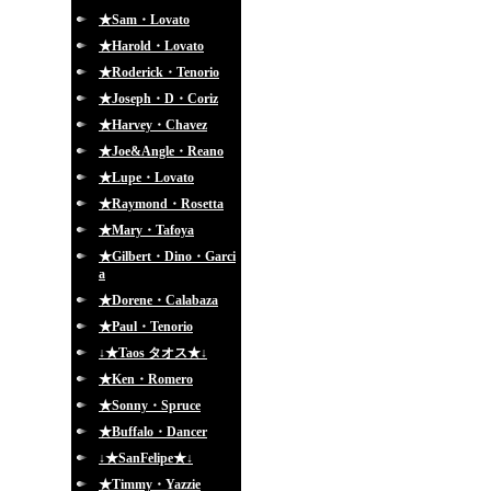
★Sam・Lovato
★Harold・Lovato
★Roderick・Tenorio
★Joseph・D・Coriz
★Harvey・Chavez
★Joe&Angle・Reano
★Lupe・Lovato
★Raymond・Rosetta
★Mary・Tafoya
★Gilbert・Dino・Garci
a
★Dorene・Calabaza
★Paul・Tenorio
↓★Taos タオス★↓
★Ken・Romero
★Sonny・Spruce
★Buffalo・Dancer
↓★SanFelipe★↓
★Timmy・Yazzie