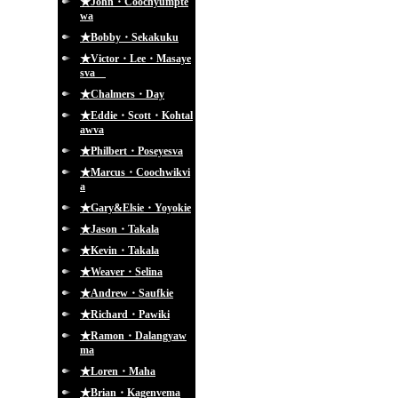
★John・Coochyumpte
wa
★Bobby・Sekakuku
★Victor・Lee・Masaye
sva
★Chalmers・Day
★Eddie・Scott・Kohtal
awva
★Philbert・Poseyesva
★Marcus・Coochwikvi
a
★Gary&Elsie・Yoyokie
★Jason・Takala
★Kevin・Takala
★Weaver・Selina
★Andrew・Saufkie
★Richard・Pawiki
★Ramon・Dalangyaw
ma
★Loren・Maha
★Brian・Kagenvema