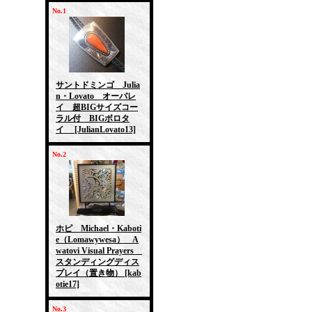
No.1
サントドミンゴ Julia
n・Lovato オーバレ
イ 超BIGサイズコー
ラル付 BIGボロタ
イ
[JulianLovato13]
No.2
ホピ Michael・Kaboti
e（Lomawywesa） A
watovi Visual Prayers
スタンディングディス
プレイ（置き物）
[kab
otie17]
No.3