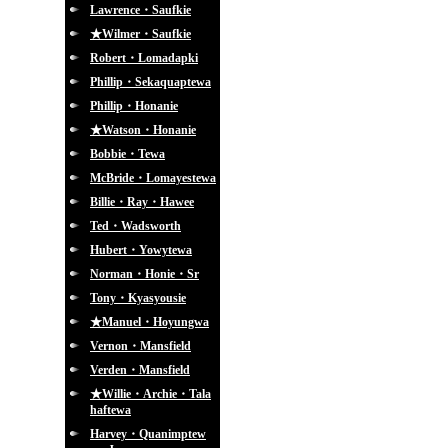
Lawrence・Saufkie
★Wilmer・Saufkie
Robert・Lomadapki
Phillip・Sekaquaptewa
Phillip・Honanie
★Watson・Honanie
Bobbie・Tewa
McBride・Lomayestewa
Billie・Ray・Hawee
Ted・Wadsworth
Hubert・Yowytewa
Norman・Honie・Sr
Tony・Kyasyousie
★Manuel・Hoyungwa
Vernon・Mansfield
Verden・Mansfield
★Willie・Archie・Tala
haftewa
Harvey・Quanimptew