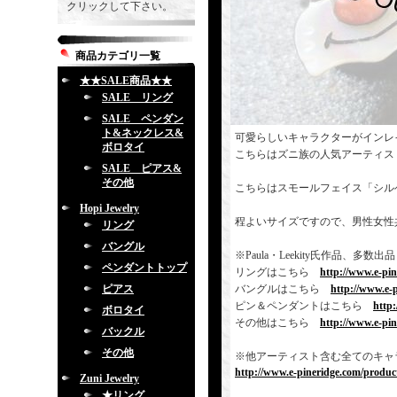
クリックして下さい。
商品カテゴリ一覧
★★SALE商品★★
SALE リング
SALE ペンダン
ト&ネックレス&
可愛らしいキャラクターがインレ
ボロタイ
こちらはズニ族の人気アーティス
SALE ピアス&
その他
こちらはスモールフェイス「シル
Hopi Jewelry
程よいサイズですので、男性女性
リング
バングル
※Paula・Leekity氏作品
ペンダントトップ
リングはこちら
http://www.e-pi
ピアス
バングルはこちら
http://www.e-
ピン＆ペンダントはこちら
http
ボロタイ
その他はこちら
http://www.e-pi
バックル
その他
※他アーティスト含む全てのキャ
http://www.e-pineridge.com/product
Zuni Jewelry
★リング