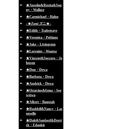
★Anselm&Rosita&Son
ny・Wallace
★Carmichael・Haloo
↓★Zuni ズニ★↓
★Edith・Tsabetsaye
★Veronica・Poblano
★Jake・Livingston
★Lorraine・Waatsa
★Vincent&Soccoro・Jo
hnson
★Don・Dewa
★Barbara・Dewa
★Andrick・Dewa
★Octavius&Irma・Seo
wtewa
★Albert・Banteah
★Ruddell&Nancy・Lac
onsello
★Dale&Sanford&Derri
ck・Edaakie