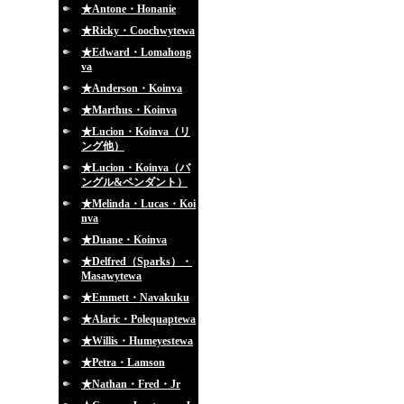
★Antone・Honanie
★Ricky・Coochwytewa
★Edward・Lomahong
va
★Anderson・Koinva
★Marthus・Koinva
★Lucion・Koinva（リ
ング他）
★Lucion・Koinva（バ
ングル&ペンダント）
★Melinda・Lucas・Koi
nva
★Duane・Koinva
★Delfred（Sparks）・
Masawytewa
★Emmett・Navakuku
★Alaric・Polequaptewa
★Willis・Humeyestewa
★Petra・Lamson
★Nathan・Fred・Jr