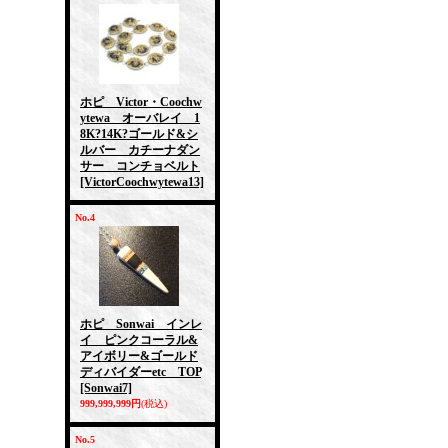
ホピ Victor・Coochw
ytewa オーバレイ 1
8K?14K?ゴールド&シ
ルバー カチーナダン
サー コンチョベルト
[VictorCoochwytewa13]
No.4
ホピ Sonwai インレ
イ ピンクコーラル&
アイボリー&ゴールド
ディバイダーetc TOP
[Sonwai7]
999,999,999円
(税込)
No.5