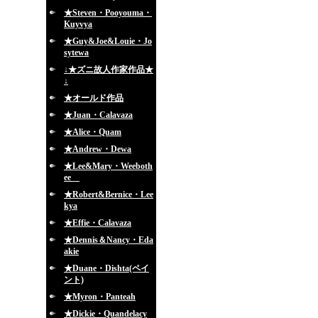
★Steven・Pooyouma・
Kuyvya
★Guy&Joe&Louie・Jo
sytewa
↓★ズニ故人作家作品★
↓
★オールド作品
★Juan・Calavaza
★Alice・Quam
★Andrew・Dewa
★Lee&Mary・Weeboth
ee
★Robert&Bernice・Lee
kya
★Effie・Calavaza
★Dennis＆Nancy・Eda
akie
★Duane・Dishta(ペイ
ント)
★Myron・Panteah
★Dickie・Quandelacy