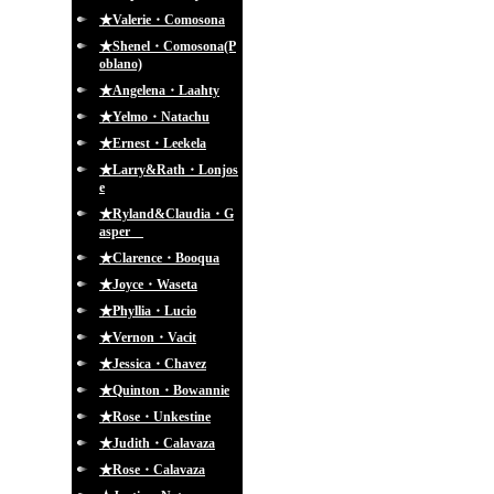
★Valerie・Comosona
★Shenel・Comosona(P
oblano)
★Angelena・Laahty
★Yelmo・Natachu
★Ernest・Leekela
★Larry&Rath・Lonjos
e
★Ryland&Claudia・G
asper
★Clarence・Booqua
★Joyce・Waseta
★Phyllia・Lucio
★Vernon・Vacit
★Jessica・Chavez
★Quinton・Bowannie
★Rose・Unkestine
★Judith・Calavaza
★Rose・Calavaza