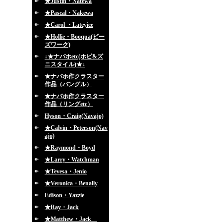
★Justin・Natewa
★Pascal・Nakewa
★Carol ・Lateyice
★Hollie・Booqua(ビー
ズワーク)
↓★ナバホetc(ホピ&ズ
ニスタイル)★↓
★ナバホ作クラスター
作品（バングル）
★ナバホ作クラスター
作品（リングetc）
Hyson・Craig(Navajo)
★Calvin・Peterson(Nav
ajo)
★Raymond・Boyd
★Larry・Watchman
★Tevesa・Jenio
★Veronica・Benally
Edison・Yazzie
★Ray・Jack
★Matthew・Jack