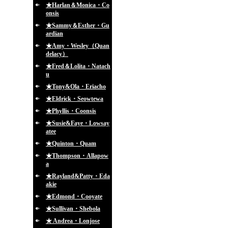
★Harlan＆Monica・Co
onsis
★Sammy＆Esther・Gu
ardian
★Amy・Wesley（Quan
delacy）
★Fred＆Lolita・Natach
u
★Tony&Ola・Eriacho
★Eldrick・Seowtewa
★Phyllis・Coonsis
★Susie&Faye・Lowsay
atee
★Quinton・Quam
★Thompson・Allapow
a
★Rayland&Patty・Eda
akie
★Edmond・Cooyate
★Sullivan・Shebola
★ Andrea・Lonjose