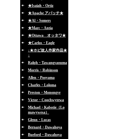
★Isaiah・Ortiz
★Apache アパッチ★
★Al・Somers
★Marc・Antia
★Ottawa オッタワ★
★Carlos・Eagle
↓★ホピ故人作家作品★
↓
Ralph・Tawangyaouma
Morris・Robinson
Allen・Pooyama
Charles・Loloma
Preston・Monongye
Victor・Coochwytewa
Michael・Kabotie（Lo
mawywesa）
Glenn・Lucas
Bernard・Dawahoya
Bueford・Dawahoya