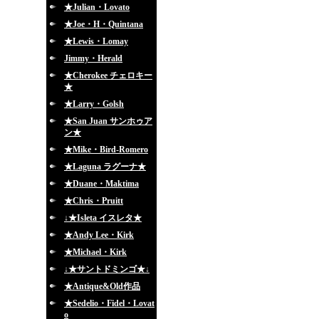
★Julian・Lovato
★Joe・H・Quintana
★Lewis・Lomay
Jimmy・Herald
★Cherokee チェロキー
★
★Larry・Golsh
★San Juan サンホゥア
ン★
★Mike・Bird-Romero
★Laguna ラグーナ★
★Duane・Maktima
★Chris・Pruitt
↓★Isleta イスレタ★
★Andy Lee・Kirk
★Michael・Kirk
↓★サントドミンゴ★↓
★Antique&Old作品
★Sedelio・Fidel・Lovat
o