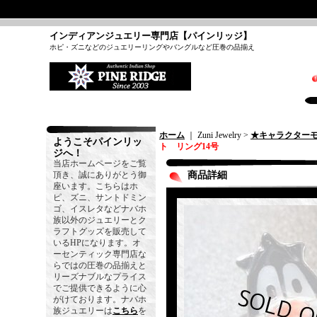
インディアンジュエリー専門店【パインリッジ】
ホピ・ズニなどのジュエリーリングやバングルなど圧巻の品揃え
ホーム
｜ Zuni Jewelry >
★キャラクター
ようこそパインリッ
ト リング14号
ジへ！
当店ホームページをご覧
頂き、誠にありがとう御
商品詳細
座います。こちらはホ
ピ、ズニ、サントドミン
ゴ、イスレタなどナバホ
族以外のジュエリーとク
ラフトグッズを販売して
いるHPになります。オ
ーセンティック専門店な
らではの圧巻の品揃えと
リーズナブルなプライス
でご提供できるように心
がけております。ナバホ
族ジュエリーは
こちら
を