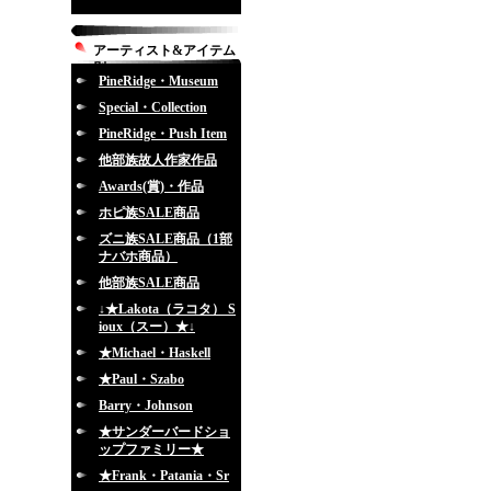
アーティスト&アイテム
別
PineRidge・Museum
Special・Collection
PineRidge・Push Item
他部族故人作家作品
Awards(賞)・作品
ホピ族SALE商品
ズニ族SALE商品（1部
ナバホ商品）
他部族SALE商品
↓★Lakota（ラコタ） S
ioux（スー）★↓
★Michael・Haskell
★Paul・Szabo
Barry・Johnson
★サンダーバードショ
ップファミリー★
★Frank・Patania・Sr