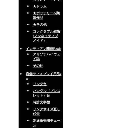
★ドラム
★ポッテリー&陶
器作品
★その他
コレクタブル雑貨
(ノンネイティブ
メイド）
インディアン関連Book
アリゾナハイウェ
イ誌
その他
店舗ディスプレイ用品e
tc
リング台
バングル（ブレス
レット）台
時計文字盤
リングサイズ直し
代金
別途販売用チェー
ン