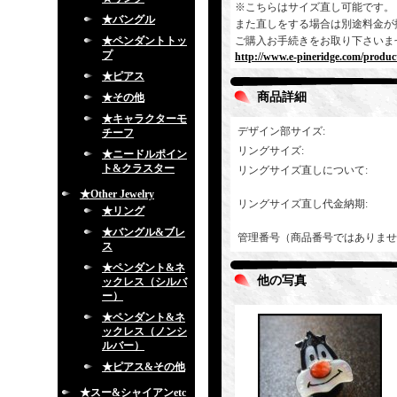
※こちらはサイズ直し可能です。
★バングル
また直しをする場合は別途料金が
★ペンダントトッ
ご購入お手続きをお取り下さいま
プ
http://www.e-pineridge.com/produc
★ピアス
商品詳細
★その他
★キャラクターモ
デザイン部サイズ
:
チーフ
リングサイズ
:
★ニードルポイン
ト&クラスター
リングサイズ直しについて
:
★Other Jewelry
リングサイズ直し代金納期
:
★リング
★バングル&ブレ
管理番号（商品番号ではありませ
ス
★ペンダント&ネ
他の写真
ックレス（シルバ
ー）
★ペンダント&ネ
ックレス（ノンシ
ルバー）
★ピアス&その他
★スー&シャイアンetc