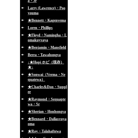
a・Jr
Larry (Lawrence)・Poo
youma
★Bennett・Kagenvema
Loren・Phillips
★Floyd・Namingha・L
omakuyvaya
★Benjamin・Mansfield
Berra・Tawahongva
↓★Hopi ホピ（現存）
★↓
★Sonwai（Verma・Ne
quatewa）
★Charles&Don・Suppl
ee
★Raymond・Sequapte
wa・Sr
★Sherian・Honhongva
★Bennard・Dallasvuya
oma
★Roy・Talahaftewa