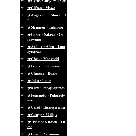
★Cyrus・Josytewa・Jr
★Clifton・Mowa
★Augustine・Mowa・J
r
★Shannon・Talawepi
★Loren・Sakeva・Qu
mawunu
★Arthur・Allen・Lom
ayestewa
★Chris・Mansfield
★Frank・Lahaleon
★Clement・Honie
★John・honie
★Riley・Polyquaptewa
★Fernando・Puhuhefv
aya
★Carol・Humeyestewa
★George・Phillips
★Trinidad&Dawn・Lu
cas
★Gene・Pooyouma