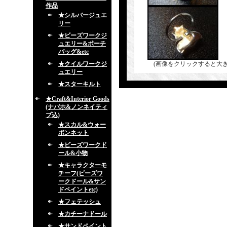
作品
★シルバージュエ
リー
★ビーズワークジ
ュエリー&ポーチ
バッグ&etc
★クイルワークジ
(画像をクリックすると大
ュエリー
★スターキルト
★Craft&Interior Goods
(ナバホ&ノンネイティ
ブ込)
★スカル&ウォー
ボンネット
★ビーズワークド
ール&小物
★キャラクターモ
チーフ(ビーズワ
ークドール&サン
ドペイントetc)
★フェテッシュ
★カチーナドール
★サンドペイント