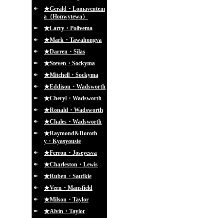
★Gerald・Lomaventem
a（Honwytewa）
★Larry・Polivema
★Mark・Tawahongva
★Darren・Silas
★Steven・Sockyma
★Mitchell・Sockyma
★Eddison・Wadsworth
★Cheryl・Wadsworth
★Ronald・Wadsworth
★Chales・Wadsworth
★Raymond&Doroth
y・Kyasyousie
★Ferron・Joseyesva
★Charleston・Lewis
★Ruben・Saufkie
★Vern・Mansfield
★Milson・Taylor
★Alvin・Taylor