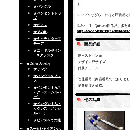
す。
★バングル
★ペンダントトッ
シンプルながらこれほど圧倒感と
プ
★ピアス
※Joe・H・Quintana氏作
http://www.e-pineridge.com/produc
★その他
★キャラクターモ
チーフ
商品詳細
★ニードルポイン
ト&クラスター
使用ストーンetc
:
デザイン部サイズ
:
★Other Jewelry
付属チェーン
:
★リング
★バングル&ブレ
管理番号（商品番号ではありませ
ス
消費税抜き価格
:
★ペンダント&ネ
ックレス（シルバ
ー）
他の写真
★ペンダント&ネ
ックレス（ノンシ
ルバー）
★ピアス&その他
★スー&シャイアンetc