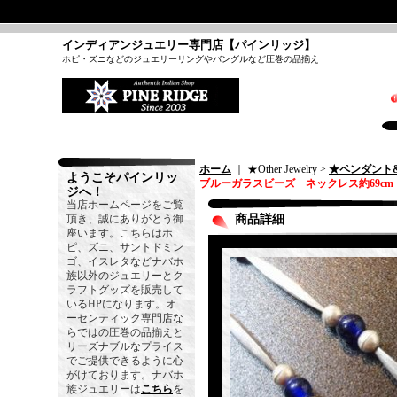
インディアンジュエリー専門店【パインリッジ】
ホピ・ズニなどのジュエリーリングやバングルなど圧巻の品揃え
ホーム
｜ ★Other Jewelry >
★ペンダント
ようこそパインリッ
ブルーガラスビーズ ネックレス約69cm
ジへ！
当店ホームページをご覧
頂き、誠にありがとう御
商品詳細
座います。こちらはホ
ピ、ズニ、サントドミン
ゴ、イスレタなどナバホ
族以外のジュエリーとク
ラフトグッズを販売して
いるHPになります。オ
ーセンティック専門店な
らではの圧巻の品揃えと
リーズナブルなプライス
でご提供できるように心
がけております。ナバホ
族ジュエリーは
こちら
を