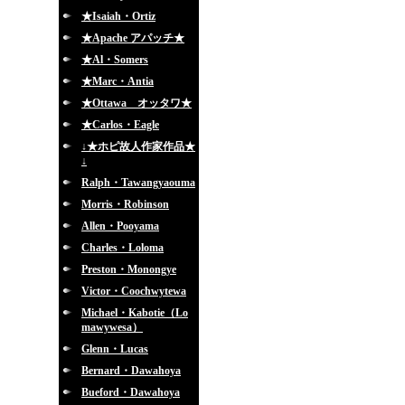
★Isaiah・Ortiz
★Apache アパッチ★
★Al・Somers
★Marc・Antia
★Ottawa オッタワ★
★Carlos・Eagle
↓★ホピ故人作家作品★
↓
Ralph・Tawangyaouma
Morris・Robinson
Allen・Pooyama
Charles・Loloma
Preston・Monongye
Victor・Coochwytewa
Michael・Kabotie（Lo
mawywesa）
Glenn・Lucas
Bernard・Dawahoya
Bueford・Dawahoya