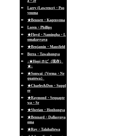
a・Jr
Larry (Lawrence)・Poo
youma
★Bennett・Kagenvema
Loren・Phillips
★Floyd・Namingha・L
omakuyvaya
★Benjamin・Mansfield
Berra・Tawahongva
↓★Hopi ホピ（現存）
★↓
★Sonwai（Verma・Ne
quatewa）
★Charles&Don・Suppl
ee
★Raymond・Sequapte
wa・Sr
★Sherian・Honhongva
★Bennard・Dallasvuya
oma
★Roy・Talahaftewa