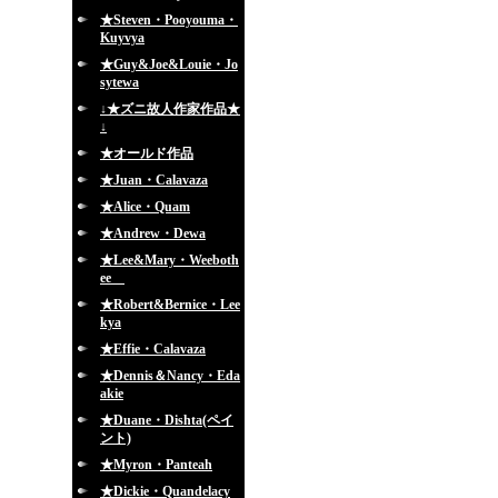
★Steven・Pooyouma・
Kuyvya
★Guy&Joe&Louie・Jo
sytewa
↓★ズニ故人作家作品★
↓
★オールド作品
★Juan・Calavaza
★Alice・Quam
★Andrew・Dewa
★Lee&Mary・Weeboth
ee
★Robert&Bernice・Lee
kya
★Effie・Calavaza
★Dennis＆Nancy・Eda
akie
★Duane・Dishta(ペイ
ント)
★Myron・Panteah
★Dickie・Quandelacy