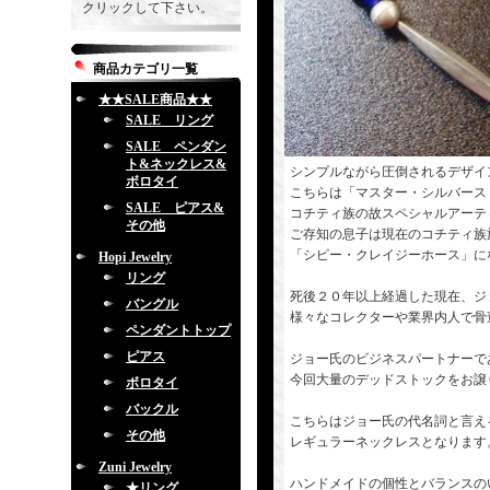
クリックして下さい。
商品カテゴリ一覧
★★SALE商品★★
SALE リング
SALE ペンダン
ト&ネックレス&
シンプルながら圧倒されるデザイ
ボロタイ
こちらは「マスター・シルバース
SALE ピアス&
コチティ族の故スペシャルアーテ
その他
ご存知の息子は現在のコチティ族
「シピー・クレイジーホース」に
Hopi Jewelry
リング
死後２０年以上経過した現在、ジ
バングル
様々なコレクターや業界内人で骨
ペンダントトップ
ピアス
ジョー氏のビジネスパートナーであっ
今回大量のデッドストックをお譲
ボロタイ
バックル
こちらはジョー氏の代名詞と言え
その他
レギュラーネックレスとなります
Zuni Jewelry
ハンドメイドの個性とバランスの
★リング