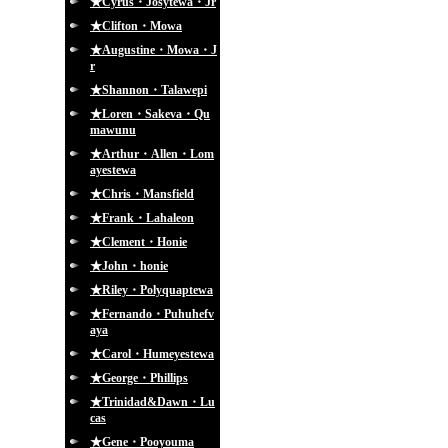
★Cyrus・Josytewa・Jr
★Clifton・Mowa
★Augustine・Mowa・J
r
★Shannon・Talawepi
★Loren・Sakeva・Qu
mawunu
★Arthur・Allen・Lom
ayestewa
★Chris・Mansfield
★Frank・Lahaleon
★Clement・Honie
★John・honie
★Riley・Polyquaptewa
★Fernando・Puhuhefv
aya
★Carol・Humeyestewa
★George・Phillips
★Trinidad&Dawn・Lu
cas
★Gene・Pooyouma