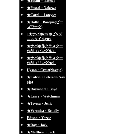
★Justin・Natewa
★Pascal・Nakewa
★Carol ・Lateyice
★Hollie・Booqua(ビー
ズワーク)
↓★ナバホetc(ホピ&ズ
ニスタイル)★↓
★ナバホ作クラスター
作品（バングル）
★ナバホ作クラスター
作品（リングetc）
Hyson・Craig(Navajo)
★Calvin・Peterson(Nav
ajo)
★Raymond・Boyd
★Larry・Watchman
★Tevesa・Jenio
★Veronica・Benally
Edison・Yazzie
★Ray・Jack
★Matthew・Jack