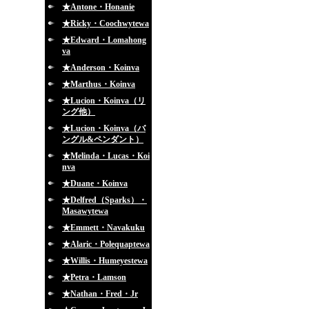
★Antone・Honanie
★Ricky・Coochwytewa
★Edward・Lomahong
va
★Anderson・Koinva
★Marthus・Koinva
★Lucion・Koinva（リ
ング他）
★Lucion・Koinva（バ
ングル&ペンダント）
★Melinda・Lucas・Koi
nva
★Duane・Koinva
★Delfred（Sparks）・
Masawytewa
★Emmett・Navakuku
★Alaric・Polequaptewa
★Willis・Humeyestewa
★Petra・Lamson
★Nathan・Fred・Jr