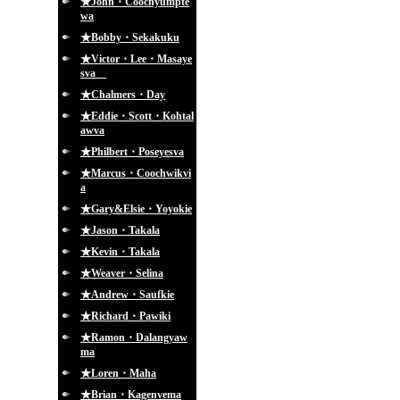
★John・Coochyumpte
wa
★Bobby・Sekakuku
★Victor・Lee・Masaye
sva
★Chalmers・Day
★Eddie・Scott・Kohtal
awva
★Philbert・Poseyesva
★Marcus・Coochwikvi
a
★Gary&Elsie・Yoyokie
★Jason・Takala
★Kevin・Takala
★Weaver・Selina
★Andrew・Saufkie
★Richard・Pawiki
★Ramon・Dalangyaw
ma
★Loren・Maha
★Brian・Kagenvema