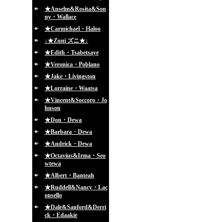
★Anselm&Rosita&Son
ny・Wallace
★Carmichael・Haloo
↓★Zuni ズニ★↓
★Edith・Tsabetsaye
★Veronica・Poblano
★Jake・Livingston
★Lorraine・Waatsa
★Vincent&Soccoro・Jo
hnson
★Don・Dewa
★Barbara・Dewa
★Andrick・Dewa
★Octavius&Irma・Seo
wtewa
★Albert・Banteah
★Ruddell&Nancy・Lac
onsello
★Dale&Sanford&Derri
ck・Edaakie