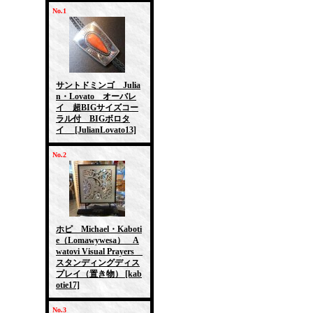
No.1
サントドミンゴ Julia
n・Lovato オーバレ
イ 超BIGサイズコー
ラル付 BIGボロタ
イ
[JulianLovato13]
No.2
ホピ Michael・Kaboti
e（Lomawywesa） A
watovi Visual Prayers
スタンディングディス
プレイ（置き物）
[kab
otie17]
No.3