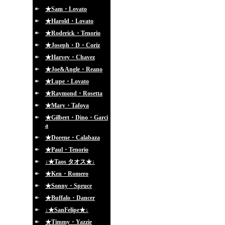
★Sam・Lovato
★Harold・Lovato
★Roderick・Tenorio
★Joseph・D・Coriz
★Harvey・Chavez
★Joe&Angle・Reano
★Lupe・Lovato
★Raymond・Rosetta
★Mary・Tafoya
★Gilbert・Dino・Garci
a
★Dorene・Calabaza
★Paul・Tenorio
↓★Taos タオス★↓
★Ken・Romero
★Sonny・Spruce
★Buffalo・Dancer
↓★SanFelipe★↓
★Timmy・Yazzie