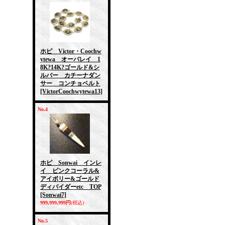
ホピ Victor・Coochw
ytewa オーバレイ 1
8K?14K?ゴールド&シ
ルバー カチーナダン
サー コンチョベルト
[VictorCoochwytewa13]
No.4
ホピ Sonwai インレ
イ ピンクコーラル&
アイボリー&ゴールド
ディバイダーetc TOP
[Sonwai7]
999,999,999円
(税込)
No.5