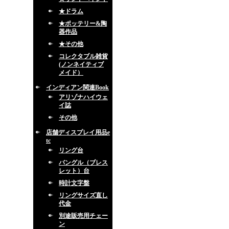
★ドラム
★ポッテリー&陶
器作品
★その他
コレクタブル雑貨
(ノンネイティブ
メイド）
インディアン関連Book
アリゾナハイウェ
イ誌
その他
店舗ディスプレイ用品e
tc
リング台
バングル（ブレス
レット）台
時計文字盤
リングサイズ直し
代金
別途販売用チェー
ン