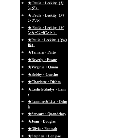
★ Paula・Leekity（リ
ング）
★ Paula・Leekity（バ
ングル）
★ Paula・Leekity（ピ
ン&ペンダント）
★Paula・Leekity（その
他）
★Tamara・Pinto
★Beverly・Etsate
★Virginia・Quam
★Bobby・Concho
★Charlotte・Dishta
★Leslie&Gladys・Lam
y
★Leander＆Lisa・Otho
le
★Stewart・Quandelacy
★Joan・Douglas
★Olivia・Panteah
★Stephen・Lonjose