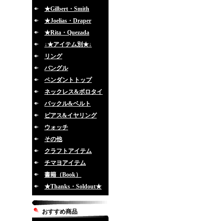
★Gilbert・Smith
★Joelias・Draper
★Rita・Quezada
↓★アイテム別★↓
リング
バングル
ペンダントトップ
ネックレス&ボロタイ
バックル&ベルト
ピアス&イヤリング
ウォッチ
その他
クラフトアイテム
チマヨアイテム
書籍（Book）
★Thanks・Soldout★
おすすめ商品