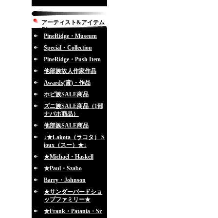
アーティスト&アイテム
別
PineRidge・Museum
Special・Collection
PineRidge・Push Item
他部族故人作家作品
Awards(賞)・作品
ホピ族SALE商品
ズニ族SALE商品（1部
ナバホ商品）
他部族SALE商品
↓★Lakota（ラコタ） S
ioux（スー）★↓
★Michael・Haskell
★Paul・Szabo
Barry・Johnson
★サンダーバードショ
ップファミリー★
★Frank・Patania・Sr