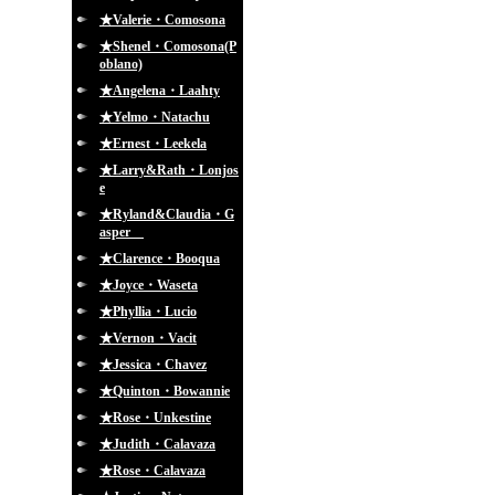
★Valerie・Comosona
★Shenel・Comosona(P
oblano)
★Angelena・Laahty
★Yelmo・Natachu
★Ernest・Leekela
★Larry&Rath・Lonjos
e
★Ryland&Claudia・G
asper
★Clarence・Booqua
★Joyce・Waseta
★Phyllia・Lucio
★Vernon・Vacit
★Jessica・Chavez
★Quinton・Bowannie
★Rose・Unkestine
★Judith・Calavaza
★Rose・Calavaza