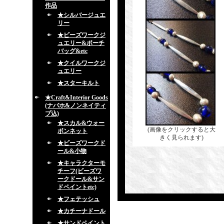
作品
★シルバージュエ
リー
★ビーズワークジ
ュエリー&ポーチ
バッグ&etc
★クイルワークジ
ュエリー
★スターキルト
★Craft&Interior Goods
(ナバホ&ノンネイティ
ブ込)
★スカル&ウォー
(画像をクリックすると大
ボンネット
きく見られます)
★ビーズワークド
ール&小物
★キャラクターモ
チーフ(ビーズワ
ークドール&サン
ドペイントetc)
★フェテッシュ
★カチーナドール
★サンドペイント