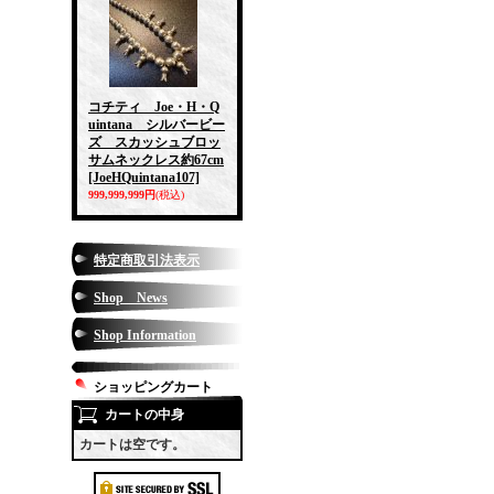
コチティ Joe・H・Q
uintana シルバービー
ズ スカッシュブロッ
サムネックレス約67cm
[JoeHQuintana107]
999,999,999円
(税込)
特定商取引法表示
Shop News
Shop Information
ショッピングカート
カートの中身
カートは空です。