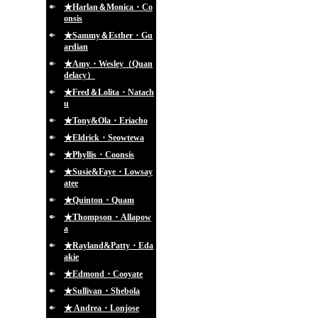
★Harlan＆Monica・Co
onsis
★Sammy＆Esther・Gu
ardian
★Amy・Wesley（Quan
delacy）
★Fred＆Lolita・Natach
u
★Tony&Ola・Eriacho
★Eldrick・Seowtewa
★Phyllis・Coonsis
★Susie&Faye・Lowsay
atee
★Quinton・Quam
★Thompson・Allapow
a
★Rayland&Patty・Eda
akie
★Edmond・Cooyate
★Sullivan・Shebola
★ Andrea・Lonjose