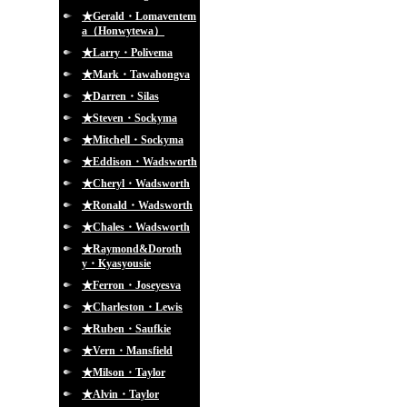
★Gerald・Lomaventem
a（Honwytewa）
★Larry・Polivema
★Mark・Tawahongva
★Darren・Silas
★Steven・Sockyma
★Mitchell・Sockyma
★Eddison・Wadsworth
★Cheryl・Wadsworth
★Ronald・Wadsworth
★Chales・Wadsworth
★Raymond&Doroth
y・Kyasyousie
★Ferron・Joseyesva
★Charleston・Lewis
★Ruben・Saufkie
★Vern・Mansfield
★Milson・Taylor
★Alvin・Taylor