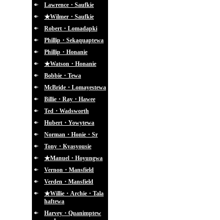
Lawrence・Saufkie
★Wilmer・Saufkie
Robert・Lomadapki
Phillip・Sekaquaptewa
Phillip・Honanie
★Watson・Honanie
Bobbie・Tewa
McBride・Lomayestewa
Billie・Ray・Hawee
Ted・Wadsworth
Hubert・Yowytewa
Norman・Honie・Sr
Tony・Kyasyousie
★Manuel・Hoyungwa
Vernon・Mansfield
Verden・Mansfield
★Willie・Archie・Tala
haftewa
Harvey・Quanimptew