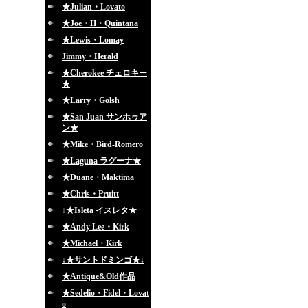
★Julian・Lovato
★Joe・H・Quintana
★Lewis・Lomay
Jimmy・Herald
★Cherokee チェロキー
★
★Larry・Golsh
★San Juan サンホゥア
ン★
★Mike・Bird-Romero
★Laguna ラグーナ★
★Duane・Maktima
★Chris・Pruitt
↓★Isleta イスレタ★
★Andy Lee・Kirk
★Michael・Kirk
↓★サントドミンゴ★↓
★Antique&Old作品
★Sedelio・Fidel・Lovat
o