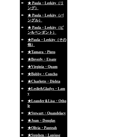
★ Paula・Leekity（リ
ング）
★ Paula・Leekity（バ
ングル）
★ Paula・Leekity（ピ
ン&ペンダント）
★Paula・Leekity（その
他）
★Tamara・Pinto
★Beverly・Etsate
★Virginia・Quam
★Bobby・Concho
★Charlotte・Dishta
★Leslie&Gladys・Lam
y
★Leander＆Lisa・Otho
le
★Stewart・Quandelacy
★Joan・Douglas
★Olivia・Panteah
★Stephen・Lonjose