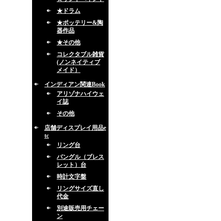
★ドラム
★ポッテリー&陶
器作品
★その他
コレクタブル雑貨
(ノンネイティブ
メイド）
インディアン関連Book
アリゾナハイウェ
イ誌
その他
店舗ディスプレイ用品e
tc
リング台
バングル（ブレス
レット）台
時計文字盤
リングサイズ直し
代金
別途販売用チェー
ン