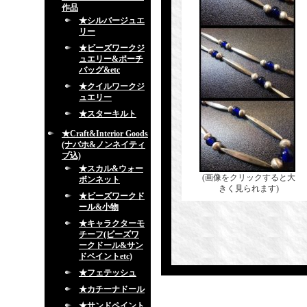
作品
★シルバージュエ
リー
★ビーズワークジ
ュエリー&ポーチ
バッグ&etc
★クイルワークジ
ュエリー
★スターキルト
★Craft&Interior Goods
(ナバホ&ノンネイティ
ブ込)
★スカル&ウォー
(画像をクリックすると大
ボンネット
きく見られます)
★ビーズワークド
ール&小物
★キャラクターモ
チーフ(ビーズワ
ークドール&サン
ドペイントetc)
★フェテッシュ
★カチーナドール
★サンドペイント