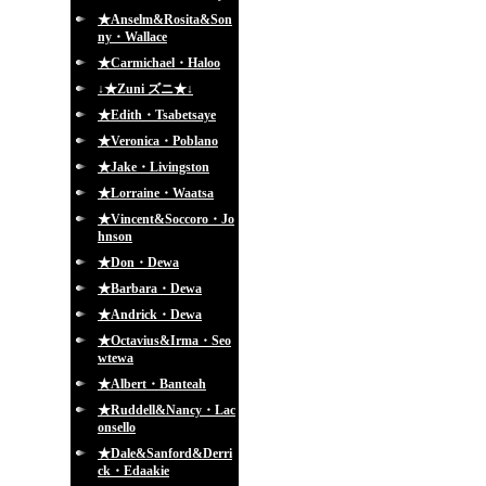
★Anselm&Rosita&Son
ny・Wallace
★Carmichael・Haloo
↓★Zuni ズニ★↓
★Edith・Tsabetsaye
★Veronica・Poblano
★Jake・Livingston
★Lorraine・Waatsa
★Vincent&Soccoro・Jo
hnson
★Don・Dewa
★Barbara・Dewa
★Andrick・Dewa
★Octavius&Irma・Seo
wtewa
★Albert・Banteah
★Ruddell&Nancy・Lac
onsello
★Dale&Sanford&Derri
ck・Edaakie