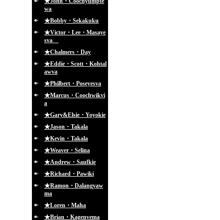
★John・Coochyumpte
wa
★Bobby・Sekakuku
★Victor・Lee・Masaye
sva
★Chalmers・Day
★Eddie・Scott・Kohtal
awva
★Philbert・Poseyesva
★Marcus・Coochwikvi
a
★Gary&Elsie・Yoyokie
★Jason・Takala
★Kevin・Takala
★Weaver・Selina
★Andrew・Saufkie
★Richard・Pawiki
★Ramon・Dalangyaw
ma
★Loren・Maha
★Brian・Kagenvema