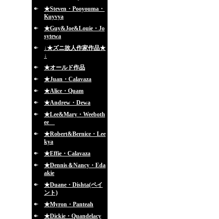
★Steven・Pooyouma・
Kuyvya
★Guy&Joe&Louie・Jo
sytewa
↓★ズニ故人作家作品★
↓
★オールド作品
★Juan・Calavaza
★Alice・Quam
★Andrew・Dewa
★Lee&Mary・Weeboth
ee
★Robert&Bernice・Lee
kya
★Effie・Calavaza
★Dennis＆Nancy・Eda
akie
★Duane・Dishta(ペイ
ント)
★Myron・Panteah
★Dickie・Quandelacy