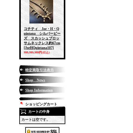
コチティ Joe・H・Q
uintana シルバービー
ズ スカッシュブロッ
サムネックレス約67cm
[JoeHQuintana107]
999,999,999円
(税込)
特定商取引法表示
Shop News
Shop Information
ショッピングカート
カートの中身
カートは空です。