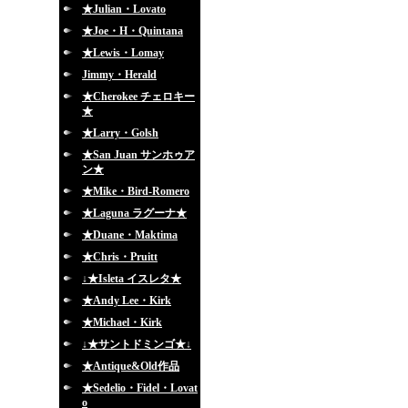
★Julian・Lovato
★Joe・H・Quintana
★Lewis・Lomay
Jimmy・Herald
★Cherokee チェロキー
★
★Larry・Golsh
★San Juan サンホゥア
ン★
★Mike・Bird-Romero
★Laguna ラグーナ★
★Duane・Maktima
★Chris・Pruitt
↓★Isleta イスレタ★
★Andy Lee・Kirk
★Michael・Kirk
↓★サントドミンゴ★↓
★Antique&Old作品
★Sedelio・Fidel・Lovat
o