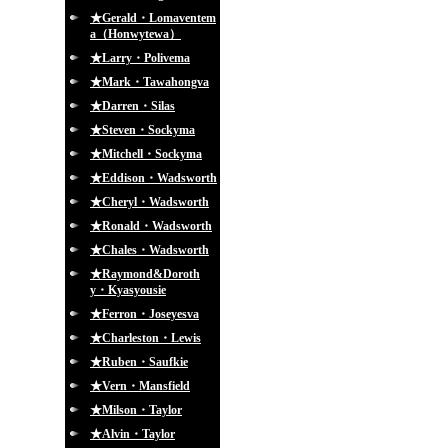
★Gerald・Lomaventem
a（Honwytewa）
★Larry・Polivema
★Mark・Tawahongva
★Darren・Silas
★Steven・Sockyma
★Mitchell・Sockyma
★Eddison・Wadsworth
★Cheryl・Wadsworth
★Ronald・Wadsworth
★Chales・Wadsworth
★Raymond&Doroth
y・Kyasyousie
★Ferron・Joseyesva
★Charleston・Lewis
★Ruben・Saufkie
★Vern・Mansfield
★Milson・Taylor
★Alvin・Taylor