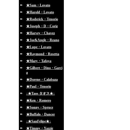
★Sam・Lovato
★Harold・Lovato
★Roderick・Tenorio
★Joseph・D・Coriz
★Harvey・Chavez
★Joe&Angle・Reano
★Lupe・Lovato
★Raymond・Rosetta
★Mary・Tafoya
★Gilbert・Dino・Garci
a
★Dorene・Calabaza
★Paul・Tenorio
↓★Taos タオス★↓
★Ken・Romero
★Sonny・Spruce
★Buffalo・Dancer
↓★SanFelipe★↓
★Timmy・Yazzie