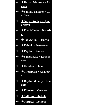
★Harlan＆Monica・Co
onsis
★Sammy＆Esther・Gu
ardian
★Amy・Wesley（Quan
delacy）
★Fred＆Lolita・Natach
u
★Tony&Ola・Eriacho
★Eldrick・Seowtewa
★Phyllis・Coonsis
★Susie&Faye・Lowsay
atee
★Quinton・Quam
★Thompson・Allapow
a
★Rayland&Patty・Eda
akie
★Edmond・Cooyate
★Sullivan・Shebola
★ Andrea・Lonjose