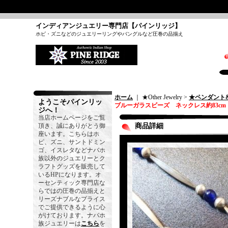
インディアンジュエリー専門店【パインリッジ】
ホピ・ズニなどのジュエリーリングやバングルなど圧巻の品揃え
ホーム
｜ ★Other Jewelry >
★ペンダント
ようこそパインリッ
ブルーガラスビーズ ネックレス約83cm
ジへ！
当店ホームページをご覧
頂き、誠にありがとう御
商品詳細
座います。こちらはホ
ピ、ズニ、サントドミン
ゴ、イスレタなどナバホ
族以外のジュエリーとク
ラフトグッズを販売して
いるHPになります。オ
ーセンティック専門店な
らではの圧巻の品揃えと
リーズナブルなプライス
でご提供できるように心
がけております。ナバホ
族ジュエリーは
こちら
を