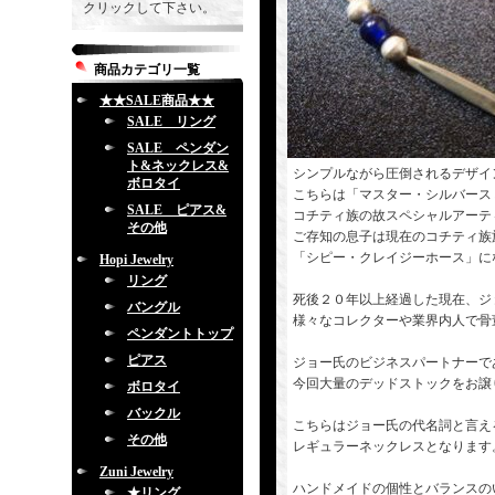
クリックして下さい。
商品カテゴリ一覧
★★SALE商品★★
SALE リング
SALE ペンダン
ト&ネックレス&
シンプルながら圧倒されるデザイ
ボロタイ
こちらは「マスター・シルバース
SALE ピアス&
コチティ族の故スペシャルアーテ
その他
ご存知の息子は現在のコチティ族
「シピー・クレイジーホース」に
Hopi Jewelry
リング
死後２０年以上経過した現在、ジ
バングル
様々なコレクターや業界内人で骨
ペンダントトップ
ピアス
ジョー氏のビジネスパートナーであっ
今回大量のデッドストックをお譲
ボロタイ
バックル
こちらはジョー氏の代名詞と言え
その他
レギュラーネックレスとなります
Zuni Jewelry
ハンドメイドの個性とバランスの
★リング