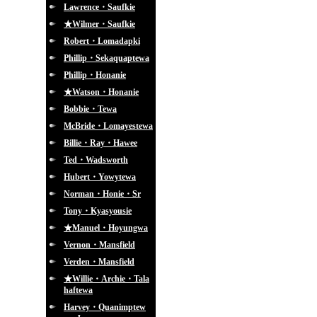
Lawrence・Saufkie
★Wilmer・Saufkie
Robert・Lomadapki
Phillip・Sekaquaptewa
Phillip・Honanie
★Watson・Honanie
Bobbie・Tewa
McBride・Lomayestewa
Billie・Ray・Hawee
Ted・Wadsworth
Hubert・Yowytewa
Norman・Honie・Sr
Tony・Kyasyousie
★Manuel・Hoyungwa
Vernon・Mansfield
Verden・Mansfield
★Willie・Archie・Tala
haftewa
Harvey・Quanimptew