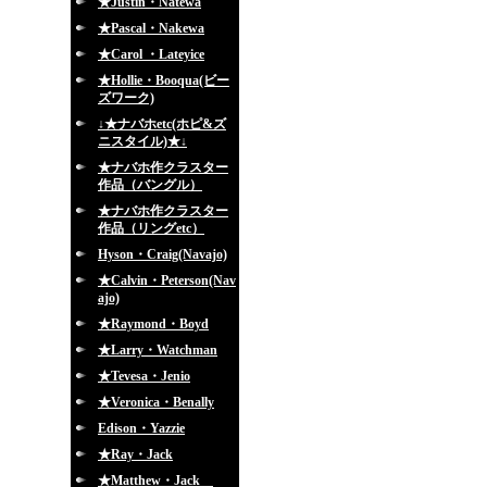
★Justin・Natewa
★Pascal・Nakewa
★Carol ・Lateyice
★Hollie・Booqua(ビー
ズワーク)
↓★ナバホetc(ホピ&ズ
ニスタイル)★↓
★ナバホ作クラスター
作品（バングル）
★ナバホ作クラスター
作品（リングetc）
Hyson・Craig(Navajo)
★Calvin・Peterson(Nav
ajo)
★Raymond・Boyd
★Larry・Watchman
★Tevesa・Jenio
★Veronica・Benally
Edison・Yazzie
★Ray・Jack
★Matthew・Jack