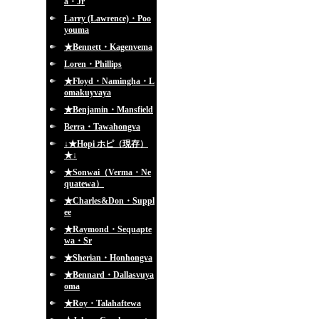
a・Jr
Larry (Lawrence)・Poo
youma
★Bennett・Kagenvema
Loren・Phillips
★Floyd・Namingha・L
omakuyvaya
★Benjamin・Mansfield
Berra・Tawahongva
↓★Hopi ホピ（現存）
★↓
★Sonwai（Verma・Ne
quatewa）
★Charles&Don・Suppl
ee
★Raymond・Sequapte
wa・Sr
★Sherian・Honhongva
★Bennard・Dallasvuya
oma
★Roy・Talahaftewa