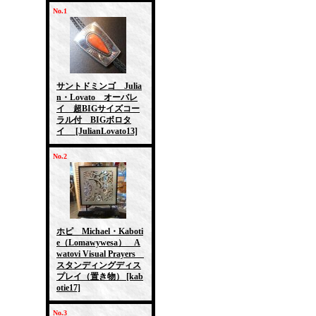
No.1
サントドミンゴ Julia
n・Lovato オーバレ
イ 超BIGサイズコー
ラル付 BIGボロタ
イ
[JulianLovato13]
No.2
ホピ Michael・Kaboti
e（Lomawywesa） A
watovi Visual Prayers
スタンディングディス
プレイ（置き物）
[kab
otie17]
No.3