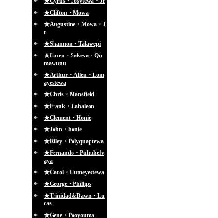
★Cyrus・Josytewa・Jr
★Clifton・Mowa
★Augustine・Mowa・J
r
★Shannon・Talawepi
★Loren・Sakeva・Qu
mawunu
★Arthur・Allen・Lom
ayestewa
★Chris・Mansfield
★Frank・Lahaleon
★Clement・Honie
★John・honie
★Riley・Polyquaptewa
★Fernando・Puhuhefv
aya
★Carol・Humeyestewa
★George・Phillips
★Trinidad&Dawn・Lu
cas
★Gene・Pooyouma