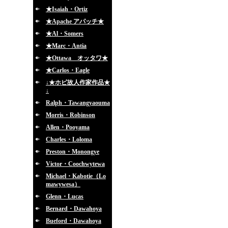
★Isaiah・Ortiz
★Apache アパッチ★
★Al・Somers
★Marc・Antia
★Ottawa オッタワ★
★Carlos・Eagle
↓★ホピ故人作家作品★
↓
Ralph・Tawangyaouma
Morris・Robinson
Allen・Pooyama
Charles・Loloma
Preston・Monongye
Victor・Coochwytewa
Michael・Kabotie（Lo
mawywesa）
Glenn・Lucas
Bernard・Dawahoya
Bueford・Dawahoya