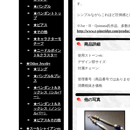
す。
★バングル
★ペンダントトッ
シンプルながらこれほど圧倒感と
プ
★ピアス
※Joe・H・Quintana氏作
http://www.e-pineridge.com/produc
★その他
★キャラクターモ
チーフ
商品詳細
★ニードルポイン
ト&クラスター
使用ストーンetc
:
デザイン部サイズ
:
★Other Jewelry
付属チェーン
:
★リング
★バングル&ブレ
管理番号（商品番号ではありませ
ス
消費税抜き価格
:
★ペンダント&ネ
ックレス（シルバ
ー）
他の写真
★ペンダント&ネ
ックレス（ノンシ
ルバー）
★ピアス&その他
★スー&シャイアンetc