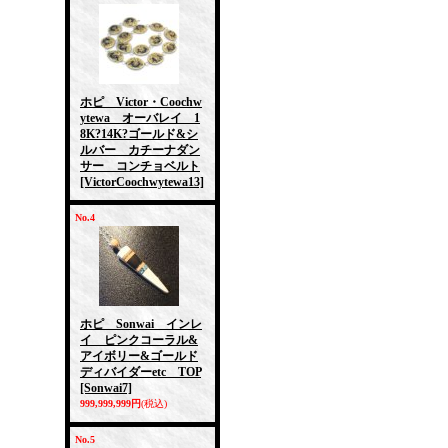
ホピ Victor・Coochw
ytewa オーバレイ 1
8K?14K?ゴールド&シ
ルバー カチーナダン
サー コンチョベルト
[VictorCoochwytewa13]
No.4
ホピ Sonwai インレ
イ ピンクコーラル&
アイボリー&ゴールド
ディバイダーetc TOP
[Sonwai7]
999,999,999円
(税込)
No.5