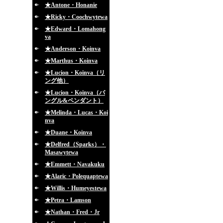
★Antone・Honanie
★Ricky・Coochwytewa
★Edward・Lomahong
va
★Anderson・Koinva
★Marthus・Koinva
★Lucion・Koinva（リ
ング他）
★Lucion・Koinva（バ
ングル&ペンダント）
★Melinda・Lucas・Koi
nva
★Duane・Koinva
★Delfred（Sparks）・
Masawytewa
★Emmett・Navakuku
★Alaric・Polequaptewa
★Willis・Humeyestewa
★Petra・Lamson
★Nathan・Fred・Jr