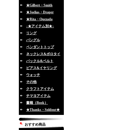
★Gilbert・Smith
★Joelias・Draper
★Rita・Quezada
↓★アイテム別★↓
リング
バングル
ペンダントトップ
ネックレス&ボロタイ
バックル&ベルト
ピアス&イヤリング
ウォッチ
その他
クラフトアイテム
チマヨアイテム
書籍（Book）
★Thanks・Soldout★
おすすめ商品