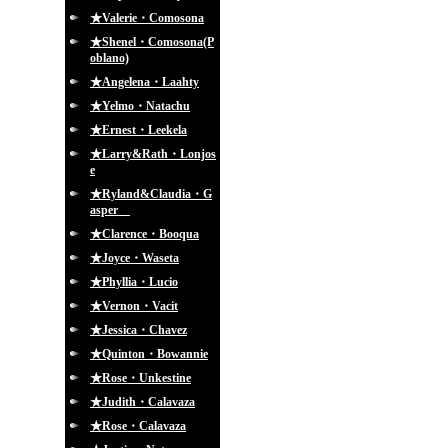
★Valerie・Comosona
★Shenel・Comosona(P
oblano)
★Angelena・Laahty
★Yelmo・Natachu
★Ernest・Leekela
★Larry&Rath・Lonjos
e
★Ryland&Claudia・G
asper
★Clarence・Booqua
★Joyce・Waseta
★Phyllia・Lucio
★Vernon・Vacit
★Jessica・Chavez
★Quinton・Bowannie
★Rose・Unkestine
★Judith・Calavaza
★Rose・Calavaza