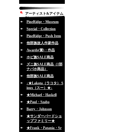
アーティスト&アイテム
別
PineRidge・Museum
Special・Collection
PineRidge・Push Item
他部族故人作家作品
Awards(賞)・作品
ホピ族SALE商品
ズニ族SALE商品（1部
ナバホ商品）
他部族SALE商品
↓★Lakota（ラコタ） S
ioux（スー）★↓
★Michael・Haskell
★Paul・Szabo
Barry・Johnson
★サンダーバードショ
ップファミリー★
★Frank・Patania・Sr