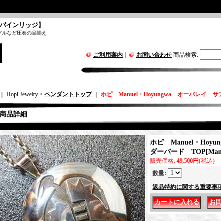
パインリッジ】
グルなど圧巻の品揃え
ご利用案内
｜
お問い合わせ
商品検索
:
｜ Hopi Jewelry >
ペンダントトップ
｜
ホピ Manuel・Hoyungwa オーバレイ 
商品詳細
ホピ Manuel・Hoy
ダーバード TOP
[
Man
販売価格
:
49,500円
(税込)
数量
:
返品特約に関する重要事
｜