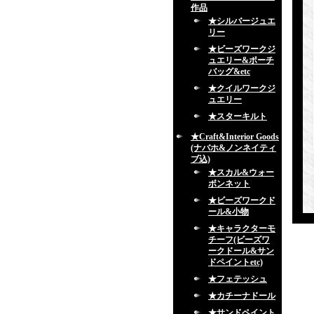
作品
★シルバージュエ
リー
★ビーズワークジ
ュエリー&ポーチ
バッグ&etc
★クイルワークジ
ュエリー
★スターキルト
★Craft&Interior Goods
(ナバホ&ノンネイティ
ブ込)
★スカル&ウォー
ボンネット
★ビーズワークド
ール&小物
★キャラクターモ
チーフ(ビーズワ
ークドール&サン
ドペイントetc)
★フェテッシュ
★カチーナドール
★サンドペイント