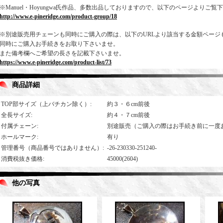
※Manuel・Hoyungwa氏作品、多数出品しておりますので、以下のページよりご覧
http://www.e-pineridge.com/product-group/18
※別途販売用チェーンも同時にご購入の際は、以下のURLより該当する金額ページ
同時にご購入お手続きをお取り下さいませ。
また備考欄へご希望の長さを記載下さいませ。
https://www.e-pineridge.com/product-list/73
商品詳細
TOP部サイズ（上バチカン除く）
:
約３・６cm前後
全長サイズ
:
約４・７cm前後
付属チェーン
:
別途販売（ご購入の際はお手続き前に一度
ホールマーク
:
有り
管理番号（商品番号ではありません）
:
-26-230330-251240-
消費税抜き価格
:
45000(2604)
他の写真