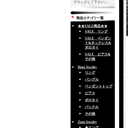
クリックして下さい。
商品カテゴリ一覧
★★SALE商品★★
SALE リング
SALE ペンダン
ト&ネックレス&
ボロタイ
SALE ピアス&
その他
Hopi Jewelry
リング
バングル
ペンダントトップ
ピアス
ボロタイ
バックル
その他
Zuni Jewelry
★リング