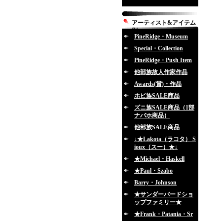
アーティスト&アイテム
別
PineRidge・Museum
Special・Collection
PineRidge・Push Item
他部族故人作家作品
Awards(賞)・作品
ホピ族SALE商品
ズニ族SALE商品（1部
ナバホ商品）
他部族SALE商品
↓★Lakota（ラコタ） S
ioux（スー）★↓
★Michael・Haskell
★Paul・Szabo
Barry・Johnson
★サンダーバードショ
ップファミリー★
★Frank・Patania・Sr