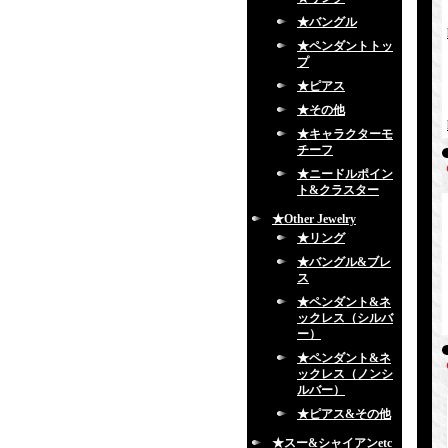
★バングル
★ペンダントトッ
プ
★ピアス
★その他
★キャラクターモ
チーフ
★ニードルポイン
ト&クラスター
★Other Jewelry
★リング
★バングル&ブレ
ス
★ペンダント&ネ
ックレス（シルバ
ー）
★ペンダント&ネ
ックレス（ノンシ
ルバー）
★ピアス&その他
★スー&シャイアンetc