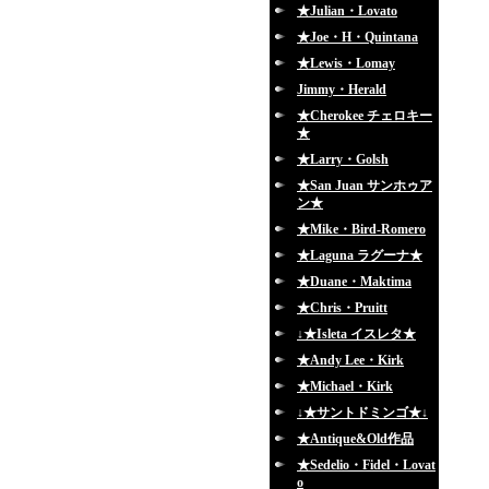
★Julian・Lovato
★Joe・H・Quintana
★Lewis・Lomay
Jimmy・Herald
★Cherokee チェロキー
★
★Larry・Golsh
★San Juan サンホゥア
ン★
★Mike・Bird-Romero
★Laguna ラグーナ★
★Duane・Maktima
★Chris・Pruitt
↓★Isleta イスレタ★
★Andy Lee・Kirk
★Michael・Kirk
↓★サントドミンゴ★↓
★Antique&Old作品
★Sedelio・Fidel・Lovat
o