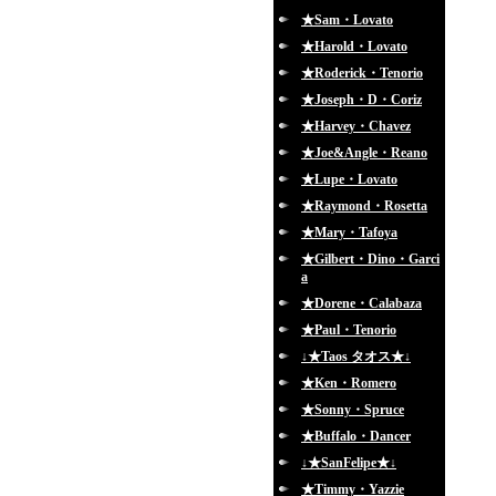
★Sam・Lovato
★Harold・Lovato
★Roderick・Tenorio
★Joseph・D・Coriz
★Harvey・Chavez
★Joe&Angle・Reano
★Lupe・Lovato
★Raymond・Rosetta
★Mary・Tafoya
★Gilbert・Dino・Garci
a
★Dorene・Calabaza
★Paul・Tenorio
↓★Taos タオス★↓
★Ken・Romero
★Sonny・Spruce
★Buffalo・Dancer
↓★SanFelipe★↓
★Timmy・Yazzie