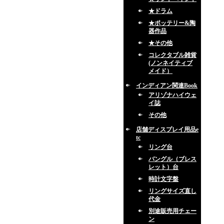
★ドラム
★ポッテリー&陶
器作品
★その他
コレクタブル雑貨
(ノンネイティブ
メイド）
インディアン関連Book
アリゾナハイウェ
イ誌
その他
店舗ディスプレイ用品e
tc
リング台
バングル（ブレス
レット）台
時計文字盤
リングサイズ直し
代金
別途販売用チェー
ン