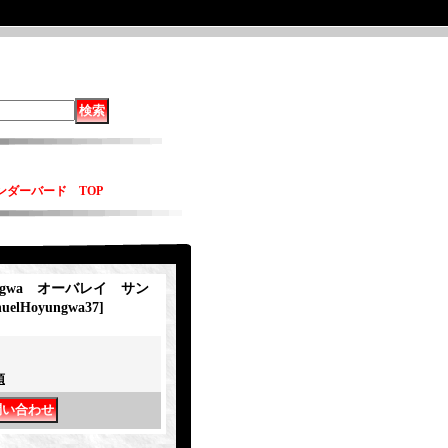
サンダーバード TOP
ungwa オーバレイ サン
uelHoyungwa37
]
項