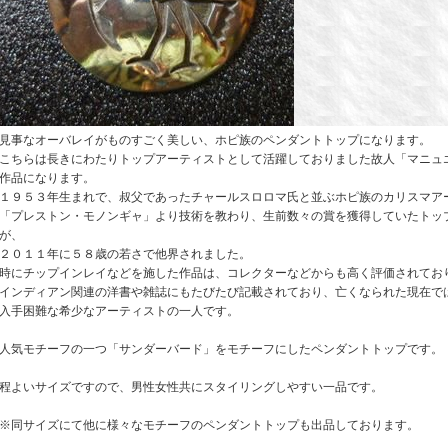
見事なオーバレイがものすごく美しい、ホピ族のペンダントトップになります。
こちらは長きにわたりトップアーティストとして活躍しておりました故人「マニュ
作品になります。
１９５３年生まれで、叔父であったチャールスロロマ氏と並ぶホピ族のカリスマア
「プレストン・モノンギャ」より技術を教わり、生前数々の賞を獲得していたトッ
が、
２０１１年に５８歳の若さで他界されました。
時にチップインレイなどを施した作品は、コレクターなどからも高く評価されてお
インディアン関連の洋書や雑誌にもたびたび記載されており、亡くなられた現在で
入手困難な希少なアーティストの一人です。
人気モチーフの一つ「サンダーバード」をモチーフにしたペンダントトップです。
程よいサイズですので、男性女性共にスタイリングしやすい一品です。
※同サイズにて他に様々なモチーフのペンダントトップも出品しております。