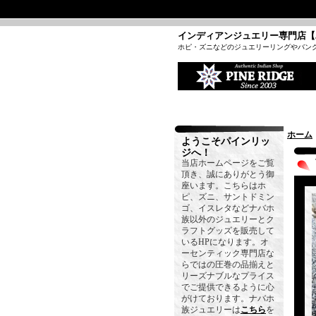
インディアンジュエリー専門店【
ホピ・ズニなどのジュエリーリングやバン
ホーム
ようこそパインリッ
ジへ！
当店ホームページをご覧
頂き、誠にありがとう御
座います。こちらはホ
ピ、ズニ、サントドミン
ゴ、イスレタなどナバホ
族以外のジュエリーとク
ラフトグッズを販売して
いるHPになります。オ
ーセンティック専門店な
らではの圧巻の品揃えと
リーズナブルなプライス
でご提供できるように心
がけております。ナバホ
族ジュエリーは
こちら
を