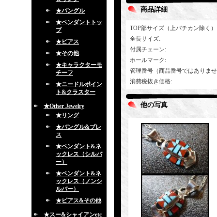
商品詳細
★バングル
★ペンダントトッ
TOP部サイズ（上バチカン除く）
プ
全長サイズ
:
★ピアス
付属チェーン
:
★その他
ホールマーク
:
★キャラクターモ
管理番号（商品番号ではありませ
チーフ
消費税抜き価格
:
★ニードルポイン
ト&クラスター
他の写真
★Other Jewelry
★リング
★バングル&ブレ
ス
★ペンダント&ネ
ックレス（シルバ
ー）
★ペンダント&ネ
ックレス（ノンシ
ルバー）
★ピアス&その他
★スー&シャイアンetc