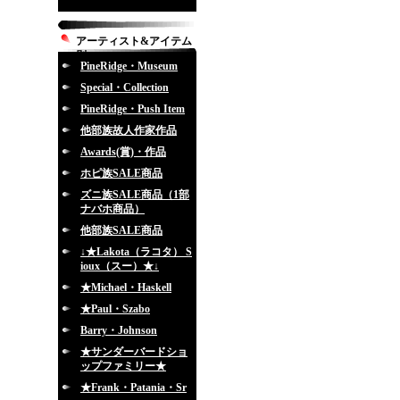
アーティスト&アイテム
別
PineRidge・Museum
Special・Collection
PineRidge・Push Item
他部族故人作家作品
Awards(賞)・作品
ホピ族SALE商品
ズニ族SALE商品（1部
ナバホ商品）
他部族SALE商品
↓★Lakota（ラコタ） S
ioux（スー）★↓
★Michael・Haskell
★Paul・Szabo
Barry・Johnson
★サンダーバードショ
ップファミリー★
★Frank・Patania・Sr