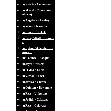
★Valerie・Comosona
★Shenel・Comosona(P
oblano)
★Angelena・Laahty
★Yelmo・Natachu
★Ernest・Leekela
★Larry&Rath・Lonjos
e
★Ryland&Claudia・G
asper
★Clarence・Booqua
★Joyce・Waseta
★Phyllia・Lucio
★Vernon・Vacit
★Jessica・Chavez
★Quinton・Bowannie
★Rose・Unkestine
★Judith・Calavaza
★Rose・Calavaza