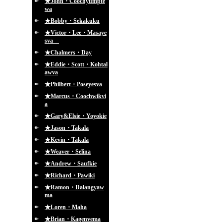
★John・Coochyumpte
wa
★Bobby・Sekakuku
★Victor・Lee・Masaye
sva
★Chalmers・Day
★Eddie・Scott・Kohtal
awva
★Philbert・Poseyesva
★Marcus・Coochwikvi
a
★Gary&Elsie・Yoyokie
★Jason・Takala
★Kevin・Takala
★Weaver・Selina
★Andrew・Saufkie
★Richard・Pawiki
★Ramon・Dalangyaw
ma
★Loren・Maha
★Brian・Kagenvema