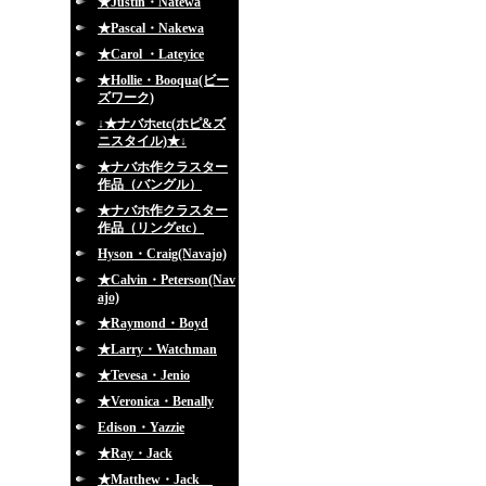
★Justin・Natewa
★Pascal・Nakewa
★Carol ・Lateyice
★Hollie・Booqua(ビー
ズワーク)
↓★ナバホetc(ホピ&ズ
ニスタイル)★↓
★ナバホ作クラスター
作品（バングル）
★ナバホ作クラスター
作品（リングetc）
Hyson・Craig(Navajo)
★Calvin・Peterson(Nav
ajo)
★Raymond・Boyd
★Larry・Watchman
★Tevesa・Jenio
★Veronica・Benally
Edison・Yazzie
★Ray・Jack
★Matthew・Jack