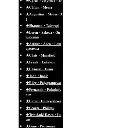
★Cyrus・Josytewa・Jr
★Clifton・Mowa
★Augustine・Mowa・J
r
★Shannon・Talawepi
★Loren・Sakeva・Qu
mawunu
★Arthur・Allen・Lom
ayestewa
★Chris・Mansfield
★Frank・Lahaleon
★Clement・Honie
★John・honie
★Riley・Polyquaptewa
★Fernando・Puhuhefv
aya
★Carol・Humeyestewa
★George・Phillips
★Trinidad&Dawn・Lu
cas
★Gene・Pooyouma