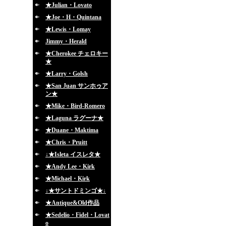
★Julian・Lovato
★Joe・H・Quintana
★Lewis・Lomay
Jimmy・Herald
★Cherokee チェロキー
★
★Larry・Golsh
★San Juan サンホゥア
ン★
★Mike・Bird-Romero
★Laguna ラグーナ★
★Duane・Maktima
★Chris・Pruitt
↓★Isleta イスレタ★
★Andy Lee・Kirk
★Michael・Kirk
↓★サントドミンゴ★↓
★Antique&Old作品
★Sedelio・Fidel・Lovat
o