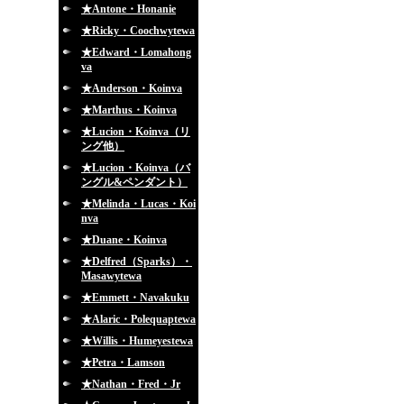
★Antone・Honanie
★Ricky・Coochwytewa
★Edward・Lomahong
va
★Anderson・Koinva
★Marthus・Koinva
★Lucion・Koinva（リ
ング他）
★Lucion・Koinva（バ
ングル&ペンダント）
★Melinda・Lucas・Koi
nva
★Duane・Koinva
★Delfred（Sparks）・
Masawytewa
★Emmett・Navakuku
★Alaric・Polequaptewa
★Willis・Humeyestewa
★Petra・Lamson
★Nathan・Fred・Jr