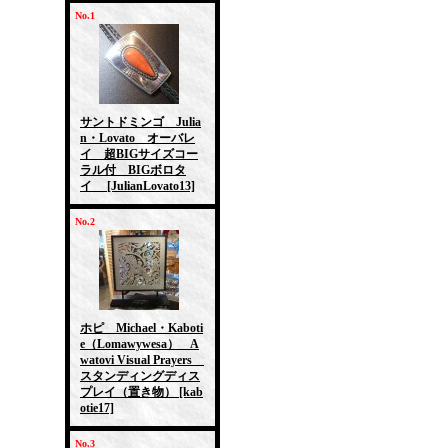
No.1
サントドミンゴ Julia
n・Lovato オーバレ
イ 超BIGサイズコー
ラル付 BIGボロタ
イ
[JulianLovato13]
No.2
ホピ Michael・Kaboti
e（Lomawywesa） A
watovi Visual Prayers
スタンディングディス
プレイ（置き物）
[kab
otie17]
No.3