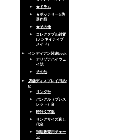
★ドラム
★ポッテリー&陶
器作品
★その他
コレクタブル雑貨
(ノンネイティブ
メイド）
インディアン関連Book
アリゾナハイウェ
イ誌
その他
店舗ディスプレイ用品e
tc
リング台
バングル（ブレス
レット）台
時計文字盤
リングサイズ直し
代金
別途販売用チェー
ン