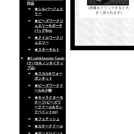
作品
(画像をクリックすると大
★シルバージュエ
きく見られます)
リー
★ビーズワークジ
ュエリー&ポーチ
バッグ&etc
★クイルワークジ
ュエリー
★スターキルト
★Craft&Interior Goods
(ナバホ&ノンネイティ
ブ込)
★スカル&ウォー
ボンネット
★ビーズワークド
ール&小物
★キャラクターモ
チーフ(ビーズワ
ークドール&サン
ドペイントetc)
★フェテッシュ
★カチーナドール
★サンドペイント