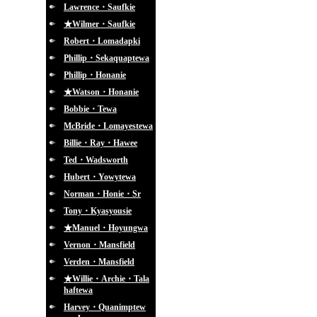
Lawrence・Saufkie
★Wilmer・Saufkie
Robert・Lomadapki
Phillip・Sekaquaptewa
Phillip・Honanie
★Watson・Honanie
Bobbie・Tewa
McBride・Lomayestewa
Billie・Ray・Hawee
Ted・Wadsworth
Hubert・Yowytewa
Norman・Honie・Sr
Tony・Kyasyousie
★Manuel・Hoyungwa
Vernon・Mansfield
Verden・Mansfield
★Willie・Archie・Tala
haftewa
Harvey・Quanimptew