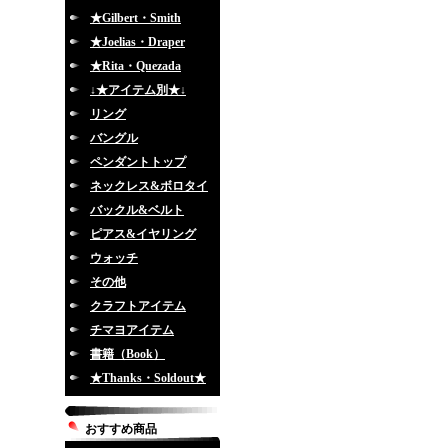
★Gilbert・Smith
★Joelias・Draper
★Rita・Quezada
↓★アイテム別★↓
リング
バングル
ペンダントトップ
ネックレス&ボロタイ
バックル&ベルト
ピアス&イヤリング
ウォッチ
その他
クラフトアイテム
チマヨアイテム
書籍（Book）
★Thanks・Soldout★
おすすめ商品