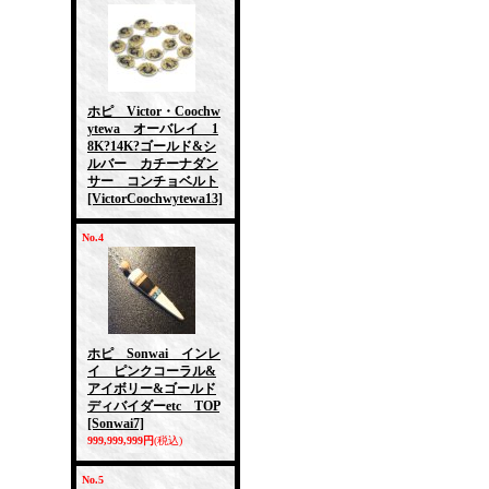
ホピ Victor・Coochw
ytewa オーバレイ 1
8K?14K?ゴールド&シ
ルバー カチーナダン
サー コンチョベルト
[VictorCoochwytewa13]
No.4
ホピ Sonwai インレ
イ ピンクコーラル&
アイボリー&ゴールド
ディバイダーetc TOP
[Sonwai7]
999,999,999円
(税込)
No.5