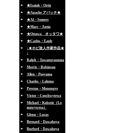
★Isaiah・Ortiz
★Apache アパッチ★
★Al・Somers
★Marc・Antia
★Ottawa オッタワ★
★Carlos・Eagle
↓★ホピ故人作家作品★
↓
Ralph・Tawangyaouma
Morris・Robinson
Allen・Pooyama
Charles・Loloma
Preston・Monongye
Victor・Coochwytewa
Michael・Kabotie（Lo
mawywesa）
Glenn・Lucas
Bernard・Dawahoya
Bueford・Dawahoya