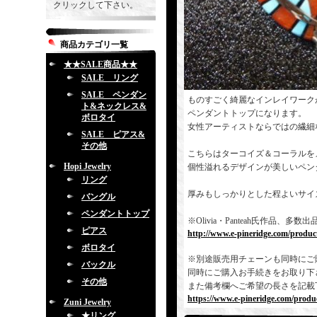
クリックして下さい。
商品カテゴリ一覧
★★SALE商品★★
SALE リング
SALE ペンダン
ものすごく綺麗なインレイワーク
ト&ネックレス&
ペンダントトップになります。
ボロタイ
女性アーティストならではの繊細
SALE ピアス&
その他
こちらはターコイズ＆コーラルを
Hopi Jewelry
個性溢れるデザインが美しいペン
リング
厚みもしっかりとした程よいサイ
バングル
ペンダントトップ
※Olivia・Panteah氏作品
ピアス
http://www.e-pineridge.com/produc
ボロタイ
※別途販売用チェーンも同時にご
バックル
同時にご購入お手続きをお取り下
その他
また備考欄へご希望の長さを記載
https://www.e-pineridge.com/produc
Zuni Jewelry
★リング