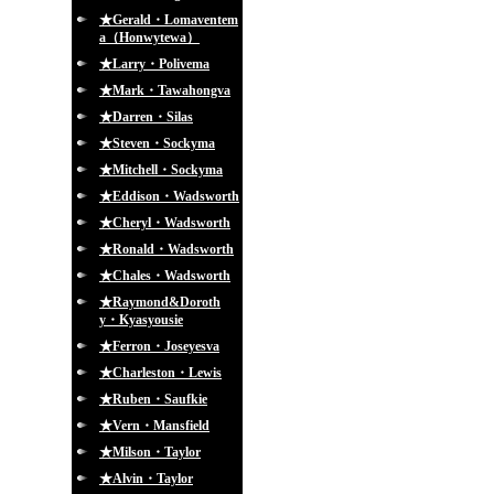
★Gerald・Lomaventem
a（Honwytewa）
★Larry・Polivema
★Mark・Tawahongva
★Darren・Silas
★Steven・Sockyma
★Mitchell・Sockyma
★Eddison・Wadsworth
★Cheryl・Wadsworth
★Ronald・Wadsworth
★Chales・Wadsworth
★Raymond&Doroth
y・Kyasyousie
★Ferron・Joseyesva
★Charleston・Lewis
★Ruben・Saufkie
★Vern・Mansfield
★Milson・Taylor
★Alvin・Taylor