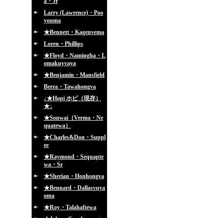
a・Jr
Larry (Lawrence)・Poo
youma
★Bennett・Kagenvema
Loren・Phillips
★Floyd・Namingha・L
omakuyvaya
★Benjamin・Mansfield
Berra・Tawahongva
↓★Hopi ホピ（現存）
★↓
★Sonwai（Verma・Ne
quatewa）
★Charles&Don・Suppl
ee
★Raymond・Sequapte
wa・Sr
★Sherian・Honhongva
★Bennard・Dallasvuya
oma
★Roy・Talahaftewa