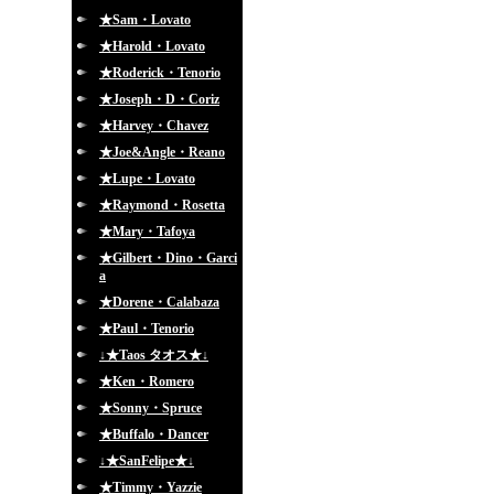
★Sam・Lovato
★Harold・Lovato
★Roderick・Tenorio
★Joseph・D・Coriz
★Harvey・Chavez
★Joe&Angle・Reano
★Lupe・Lovato
★Raymond・Rosetta
★Mary・Tafoya
★Gilbert・Dino・Garci
a
★Dorene・Calabaza
★Paul・Tenorio
↓★Taos タオス★↓
★Ken・Romero
★Sonny・Spruce
★Buffalo・Dancer
↓★SanFelipe★↓
★Timmy・Yazzie