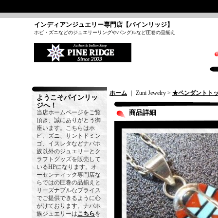
インディアンジュエリー専門店【パインリッジ】
ホピ・ズニなどのジュエリーリングやバングルなど圧巻の品揃え
ホーム
｜ Zuni Jewelry >
★ペンダントト
ようこそパインリッ
ジへ！
当店ホームページをご覧
商品詳細
頂き、誠にありがとう御
座います。こちらはホ
ピ、ズニ、サントドミン
ゴ、イスレタなどナバホ
族以外のジュエリーとク
ラフトグッズを販売して
いるHPになります。オ
ーセンティック専門店な
らではの圧巻の品揃えと
リーズナブルなプライス
でご提供できるように心
がけております。ナバホ
族ジュエリーは
こちら
を