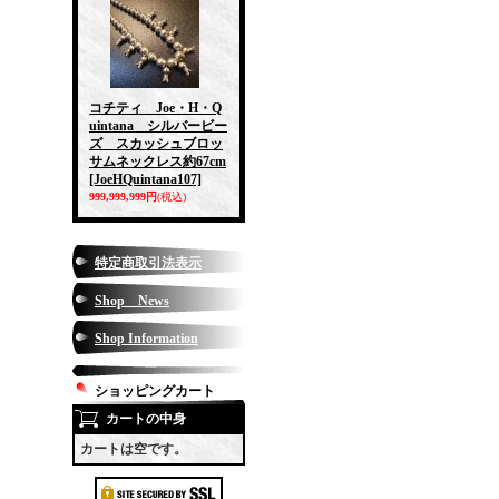
コチティ Joe・H・Q
uintana シルバービー
ズ スカッシュブロッ
サムネックレス約67cm
[JoeHQuintana107]
999,999,999円
(税込)
特定商取引法表示
Shop News
Shop Information
ショッピングカート
カートの中身
カートは空です。