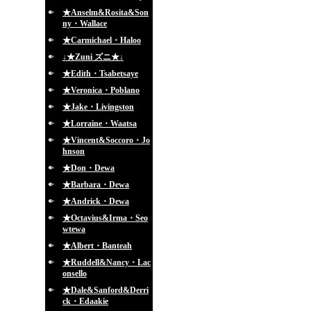
★Anselm&Rosita&Son
ny・Wallace
★Carmichael・Haloo
↓★Zuni ズニ★↓
★Edith・Tsabetsaye
★Veronica・Poblano
★Jake・Livingston
★Lorraine・Waatsa
★Vincent&Soccoro・Jo
hnson
★Don・Dewa
★Barbara・Dewa
★Andrick・Dewa
★Octavius&Irma・Seo
wtewa
★Albert・Banteah
★Ruddell&Nancy・Lac
onsello
★Dale&Sanford&Derri
ck・Edaakie