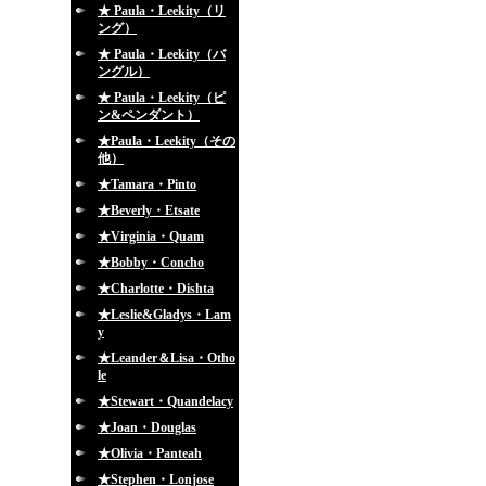
★ Paula・Leekity（リ
ング）
★ Paula・Leekity（バ
ングル）
★ Paula・Leekity（ピ
ン&ペンダント）
★Paula・Leekity（その
他）
★Tamara・Pinto
★Beverly・Etsate
★Virginia・Quam
★Bobby・Concho
★Charlotte・Dishta
★Leslie&Gladys・Lam
y
★Leander＆Lisa・Otho
le
★Stewart・Quandelacy
★Joan・Douglas
★Olivia・Panteah
★Stephen・Lonjose