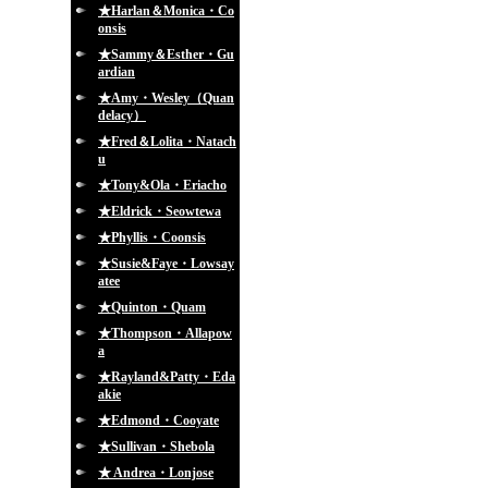
★Harlan＆Monica・Co
onsis
★Sammy＆Esther・Gu
ardian
★Amy・Wesley（Quan
delacy）
★Fred＆Lolita・Natach
u
★Tony&Ola・Eriacho
★Eldrick・Seowtewa
★Phyllis・Coonsis
★Susie&Faye・Lowsay
atee
★Quinton・Quam
★Thompson・Allapow
a
★Rayland&Patty・Eda
akie
★Edmond・Cooyate
★Sullivan・Shebola
★ Andrea・Lonjose