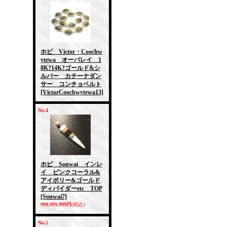
ホピ Victor・Coochw
ytewa オーバレイ 1
8K?14K?ゴールド&シ
ルバー カチーナダン
サー コンチョベルト
[VictorCoochwytewa13]
No.4
ホピ Sonwai インレ
イ ピンクコーラル&
アイボリー&ゴールド
ディバイダーetc TOP
[Sonwai7]
999,999,999円
(税込)
No.5