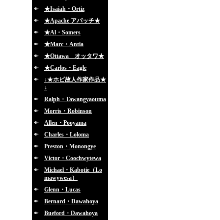
★Isaiah・Ortiz
★Apache アパッチ★
★Al・Somers
★Marc・Antia
★Ottawa オッタワ★
★Carlos・Eagle
↓★ホピ故人作家作品★
↓
Ralph・Tawangyaouma
Morris・Robinson
Allen・Pooyama
Charles・Loloma
Preston・Monongye
Victor・Coochwytewa
Michael・Kabotie（Lo
mawywesa）
Glenn・Lucas
Bernard・Dawahoya
Bueford・Dawahoya