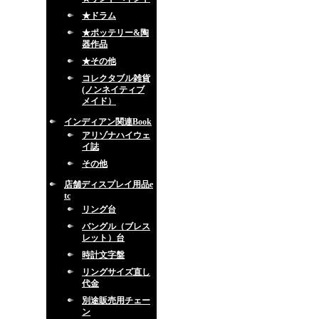
★ドラム
★ポッテリー&陶
器作品
★その他
コレクタブル雑貨
(ノンネイティブ
メイド）
インディアン関連Book
アリゾナハイウェ
イ誌
その他
店舗ディスプレイ用品e
tc
リング台
バングル（ブレス
レット）台
時計文字盤
リングサイズ直し
代金
別途販売用チェー
ン