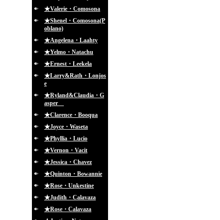
★Valerie・Comosona
★Shenel・Comosona(P
oblano)
★Angelena・Laahty
★Yelmo・Natachu
★Ernest・Leekela
★Larry&Rath・Lonjos
e
★Ryland&Claudia・G
asper
★Clarence・Booqua
★Joyce・Waseta
★Phyllia・Lucio
★Vernon・Vacit
★Jessica・Chavez
★Quinton・Bowannie
★Rose・Unkestine
★Judith・Calavaza
★Rose・Calavaza