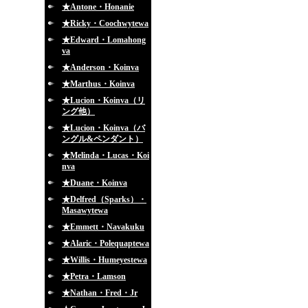
★Antone・Honanie
★Ricky・Coochwytewa
★Edward・Lomahong
va
★Anderson・Koinva
★Marthus・Koinva
★Lucion・Koinva（リ
ング他）
★Lucion・Koinva（バ
ングル&ペンダント）
★Melinda・Lucas・Koi
nva
★Duane・Koinva
★Delfred（Sparks）・
Masawytewa
★Emmett・Navakuku
★Alaric・Polequaptewa
★Willis・Humeyestewa
★Petra・Lamson
★Nathan・Fred・Jr