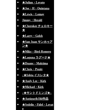
★Julian・Lovato
★Joe・H・Quintana
★Lewis・Lomay
Jimmy・Herald
★Cherokee チェロキー
★
★Larry・Golsh
★San Juan サンホゥア
ン★
★Mike・Bird-Romero
★Laguna ラグーナ★
★Duane・Maktima
★Chris・Pruitt
↓★Isleta イスレタ★
★Andy Lee・Kirk
★Michael・Kirk
↓★サントドミンゴ★↓
★Antique&Old作品
★Sedelio・Fidel・Lovat
o