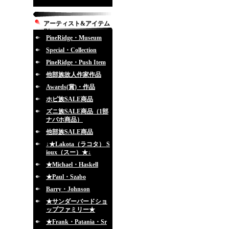
アーティスト&アイテム
別
PineRidge・Museum
Special・Collection
PineRidge・Push Item
他部族故人作家作品
Awards(賞)・作品
ホピ族SALE商品
ズニ族SALE商品（1部
ナバホ商品）
他部族SALE商品
↓★Lakota（ラコタ） S
ioux（スー）★↓
★Michael・Haskell
★Paul・Szabo
Barry・Johnson
★サンダーバードショ
ップファミリー★
★Frank・Patania・Sr