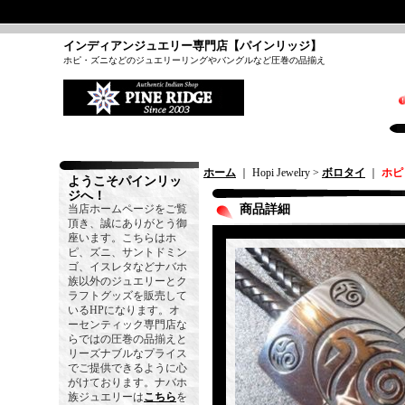
インディアンジュエリー専門店【パインリッジ】
ホピ・ズニなどのジュエリーリングやバングルなど圧巻の品揃え
ホーム
｜ Hopi Jewelry >
ボロタイ
｜
ホピ
ようこそパインリッ
ジへ！
当店ホームページをご覧
商品詳細
頂き、誠にありがとう御
座います。こちらはホ
ピ、ズニ、サントドミン
ゴ、イスレタなどナバホ
族以外のジュエリーとク
ラフトグッズを販売して
いるHPになります。オ
ーセンティック専門店な
らではの圧巻の品揃えと
リーズナブルなプライス
でご提供できるように心
がけております。ナバホ
族ジュエリーは
こちら
を