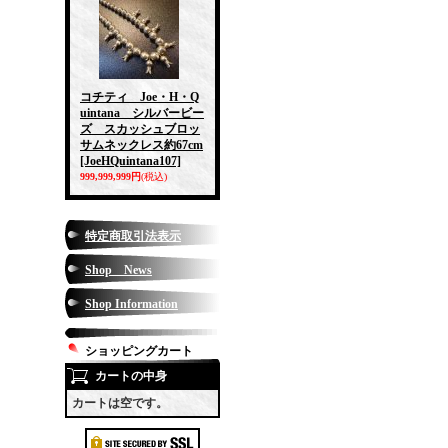
コチティ Joe・H・Q
uintana シルバービー
ズ スカッシュブロッ
サムネックレス約67cm
[JoeHQuintana107]
999,999,999円
(税込)
特定商取引法表示
Shop News
Shop Information
ショッピングカート
カートの中身
カートは空です。