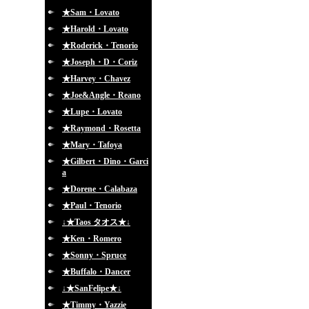
★Sam・Lovato
★Harold・Lovato
★Roderick・Tenorio
★Joseph・D・Coriz
★Harvey・Chavez
★Joe&Angle・Reano
★Lupe・Lovato
★Raymond・Rosetta
★Mary・Tafoya
★Gilbert・Dino・Garci
a
★Dorene・Calabaza
★Paul・Tenorio
↓★Taos タオス★↓
★Ken・Romero
★Sonny・Spruce
★Buffalo・Dancer
↓★SanFelipe★↓
★Timmy・Yazzie