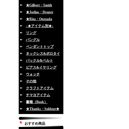
★Gilbert・Smith
★Joelias・Draper
★Rita・Quezada
↓★アイテム別★↓
リング
バングル
ペンダントトップ
ネックレス&ボロタイ
バックル&ベルト
ピアス&イヤリング
ウォッチ
その他
クラフトアイテム
チマヨアイテム
書籍（Book）
★Thanks・Soldout★
おすすめ商品