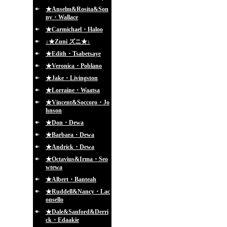
★Anselm&Rosita&Son
ny・Wallace
★Carmichael・Haloo
↓★Zuni ズニ★↓
★Edith・Tsabetsaye
★Veronica・Poblano
★Jake・Livingston
★Lorraine・Waatsa
★Vincent&Soccoro・Jo
hnson
★Don・Dewa
★Barbara・Dewa
★Andrick・Dewa
★Octavius&Irma・Seo
wtewa
★Albert・Banteah
★Ruddell&Nancy・Lac
onsello
★Dale&Sanford&Derri
ck・Edaakie