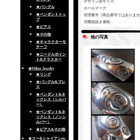
デザイン部サイズ
:
★バングル
ホールマーク
:
★ペンダントトッ
管理番号（商品番号ではありませ
プ
消費税抜き価格
:
★ピアス
★その他
他の写真
★キャラクターモ
チーフ
★ニードルポイン
ト&クラスター
★Other Jewelry
★リング
★バングル&ブレ
ス
★ペンダント&ネ
ックレス（シルバ
ー）
★ペンダント&ネ
ックレス（ノンシ
ルバー）
★ピアス&その他
★スー&シャイアンetc