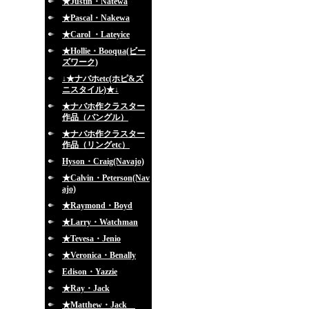
★Justin・Natewa
★Pascal・Nakewa
★Carol ・Lateyice
★Hollie・Booqua(ビー
ズワーク)
↓★ナバホetc(ホピ&ズ
ニスタイル)★↓
★ナバホ作クラスター
作品（バングル）
★ナバホ作クラスター
作品（リングetc）
Hyson・Craig(Navajo)
★Calvin・Peterson(Nav
ajo)
★Raymond・Boyd
★Larry・Watchman
★Tevesa・Jenio
★Veronica・Benally
Edison・Yazzie
★Ray・Jack
★Matthew・Jack