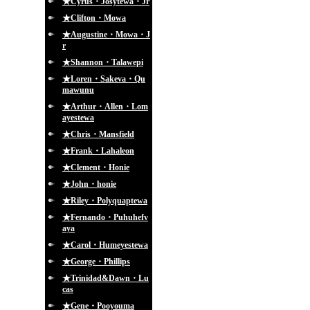
★Cyrus・Josytewa・Jr
★Clifton・Mowa
★Augustine・Mowa・J
r
★Shannon・Talawepi
★Loren・Sakeva・Qu
mawunu
★Arthur・Allen・Lom
ayestewa
★Chris・Mansfield
★Frank・Lahaleon
★Clement・Honie
★John・honie
★Riley・Polyquaptewa
★Fernando・Puhuhefv
aya
★Carol・Humeyestewa
★George・Phillips
★Trinidad&Dawn・Lu
cas
★Gene・Pooyouma