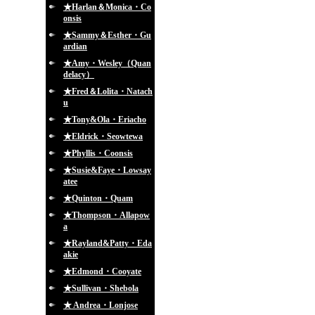
★Harlan＆Monica・Co
onsis
★Sammy＆Esther・Gu
ardian
★Amy・Wesley（Quan
delacy）
★Fred＆Lolita・Natach
u
★Tony&Ola・Eriacho
★Eldrick・Seowtewa
★Phyllis・Coonsis
★Susie&Faye・Lowsay
atee
★Quinton・Quam
★Thompson・Allapow
a
★Rayland&Patty・Eda
akie
★Edmond・Cooyate
★Sullivan・Shebola
★ Andrea・Lonjose