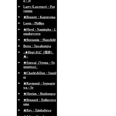
a・Jr
Larry (Lawrence)・Poo
youma
★Bennett・Kagenvema
Loren・Phillips
★Floyd・Namingha・L
omakuyvaya
★Benjamin・Mansfield
Berra・Tawahongva
↓★Hopi ホピ（現存）
★↓
★Sonwai（Verma・Ne
quatewa）
★Charles&Don・Suppl
ee
★Raymond・Sequapte
wa・Sr
★Sherian・Honhongva
★Bennard・Dallasvuya
oma
★Roy・Talahaftewa