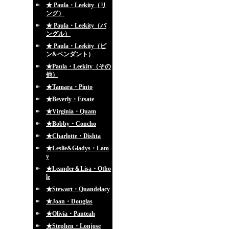
★ Paula・Leekity（リ
ング）
★ Paula・Leekity（バ
ングル）
★ Paula・Leekity（ピ
ン&ペンダント）
★Paula・Leekity（その
他）
★Tamara・Pinto
★Beverly・Etsate
★Virginia・Quam
★Bobby・Concho
★Charlotte・Dishta
★Leslie&Gladys・Lam
y
★Leander＆Lisa・Otho
le
★Stewart・Quandelacy
★Joan・Douglas
★Olivia・Panteah
★Stephen・Lonjose