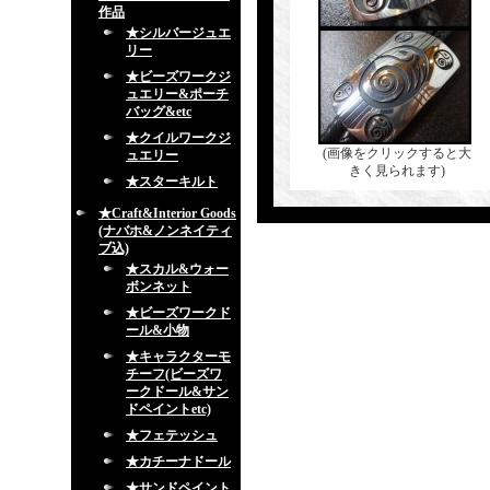
作品
★シルバージュエ
リー
★ビーズワークジ
ュエリー&ポーチ
バッグ&etc
★クイルワークジ
(画像をクリックすると大
ュエリー
きく見られます)
★スターキルト
★Craft&Interior Goods
(ナバホ&ノンネイティ
ブ込)
★スカル&ウォー
ボンネット
★ビーズワークド
ール&小物
★キャラクターモ
チーフ(ビーズワ
ークドール&サン
ドペイントetc)
★フェテッシュ
★カチーナドール
★サンドペイント