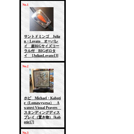
No.1
サントドミンゴ Julia
n・Lovato オーバレ
イ 超BIGサイズコー
ラル付 BIGボロタ
イ
[JulianLovato13]
No.2
ホピ Michael・Kaboti
e（Lomawywesa） A
watovi Visual Prayers
スタンディングディス
プレイ（置き物）
[kab
otie17]
No.3