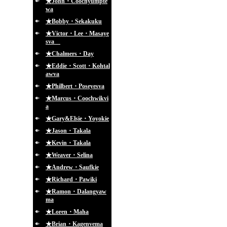
★John・Coochyumpte
wa
★Bobby・Sekakuku
★Victor・Lee・Masaye
sva
★Chalmers・Day
★Eddie・Scott・Kohtal
awva
★Philbert・Poseyesva
★Marcus・Coochwikvi
a
★Gary&Elsie・Yoyokie
★Jason・Takala
★Kevin・Takala
★Weaver・Selina
★Andrew・Saufkie
★Richard・Pawiki
★Ramon・Dalangyaw
ma
★Loren・Maha
★Brian・Kagenvema