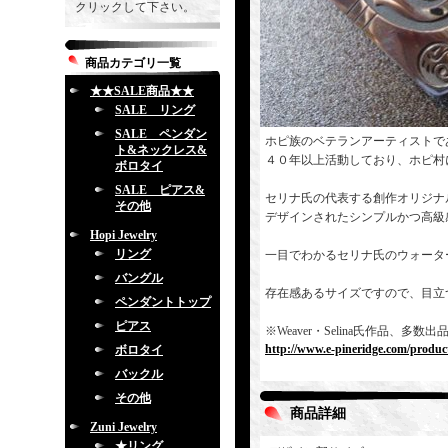
クリックして下さい。
商品カテゴリ一覧
★★SALE商品★★
SALE リング
SALE ペンダン
ホピ族のベテランアーティストで
ト&ネックレス&
４０年以上活動しており、ホピ村
ボロタイ
SALE ピアス&
セリナ氏の代表する創作オリジナ
その他
デザインされたシンプルかつ高級
Hopi Jewelry
リング
一目でわかるセリナ氏のウォータ
バングル
存在感あるサイズですので、目立
ペンダントトップ
ピアス
※Weaver・Selina氏作品
http://www.e-pineridge.com/produc
ボロタイ
バックル
その他
商品詳細
Zuni Jewelry
★リング