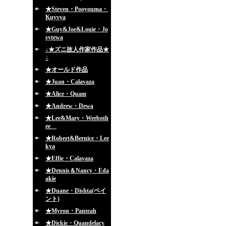
★Steven・Pooyouma・
Kuyvya
★Guy&Joe&Louie・Jo
sytewa
↓★ズニ故人作家作品★
↓
★オールド作品
★Juan・Calavaza
★Alice・Quam
★Andrew・Dewa
★Lee&Mary・Weeboth
ee
★Robert&Bernice・Lee
kya
★Effie・Calavaza
★Dennis＆Nancy・Eda
akie
★Duane・Dishta(ペイ
ント)
★Myron・Panteah
★Dickie・Quandelacy