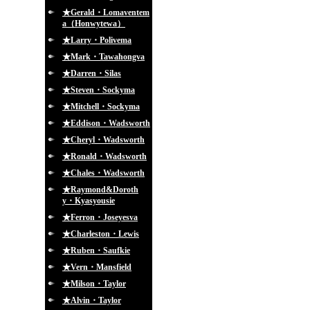
★Gerald・Lomaventem
a（Honwytewa）
★Larry・Polivema
★Mark・Tawahongva
★Darren・Silas
★Steven・Sockyma
★Mitchell・Sockyma
★Eddison・Wadsworth
★Cheryl・Wadsworth
★Ronald・Wadsworth
★Chales・Wadsworth
★Raymond&Doroth
y・Kyasyousie
★Ferron・Joseyesva
★Charleston・Lewis
★Ruben・Saufkie
★Vern・Mansfield
★Milson・Taylor
★Alvin・Taylor