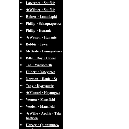
Lawrence・Saufkie
★Wilmer・Saufkie
Robert・Lomadapki
Phillip・Sekaquaptewa
Phillip・Honanie
★Watson・Honanie
Bobbie・Tewa
McBride・Lomayestewa
Billie・Ray・Hawee
Ted・Wadsworth
Hubert・Yowytewa
Norman・Honie・Sr
Tony・Kyasyousie
★Manuel・Hoyungwa
Vernon・Mansfield
Verden・Mansfield
★Willie・Archie・Tala
haftewa
Harvey・Quanimptew