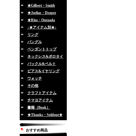
★Gilbert・Smith
★Joelias・Draper
★Rita・Quezada
↓★アイテム別★↓
リング
バングル
ペンダントトップ
ネックレス&ボロタイ
バックル&ベルト
ピアス&イヤリング
ウォッチ
その他
クラフトアイテム
チマヨアイテム
書籍（Book）
★Thanks・Soldout★
おすすめ商品