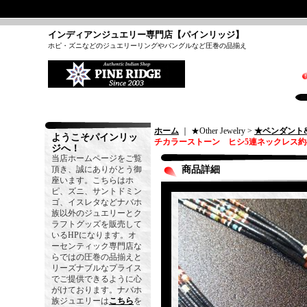
インディアンジュエリー専門店【パインリッジ】
ホピ・ズニなどのジュエリーリングやバングルなど圧巻の品揃え
ホーム
｜ ★Other Jewelry >
★ペンダント
ようこそパインリッ
チカラーストーン ヒシ5連ネックレス約4
ジへ！
当店ホームページをご覧
頂き、誠にありがとう御
商品詳細
座います。こちらはホ
ピ、ズニ、サントドミン
ゴ、イスレタなどナバホ
族以外のジュエリーとク
ラフトグッズを販売して
いるHPになります。オ
ーセンティック専門店な
らではの圧巻の品揃えと
リーズナブルなプライス
でご提供できるように心
がけております。ナバホ
族ジュエリーは
こちら
を