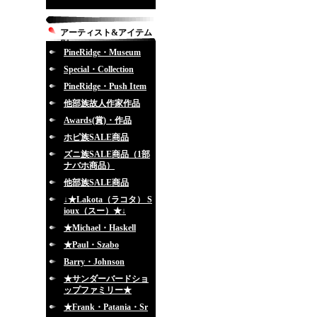
アーティスト&アイテム
別
PineRidge・Museum
Special・Collection
PineRidge・Push Item
他部族故人作家作品
Awards(賞)・作品
ホピ族SALE商品
ズニ族SALE商品（1部
ナバホ商品）
他部族SALE商品
↓★Lakota（ラコタ） S
ioux（スー）★↓
★Michael・Haskell
★Paul・Szabo
Barry・Johnson
★サンダーバードショ
ップファミリー★
★Frank・Patania・Sr