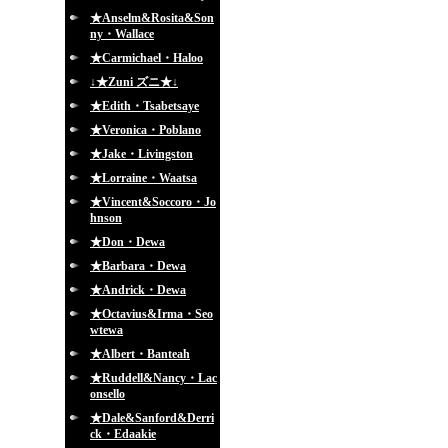
★Anselm&Rosita&Son
ny・Wallace
★Carmichael・Haloo
↓★Zuni ズニ★↓
★Edith・Tsabetsaye
★Veronica・Poblano
★Jake・Livingston
★Lorraine・Waatsa
★Vincent&Soccoro・Jo
hnson
★Don・Dewa
★Barbara・Dewa
★Andrick・Dewa
★Octavius&Irma・Seo
wtewa
★Albert・Banteah
★Ruddell&Nancy・Lac
onsello
★Dale&Sanford&Derri
ck・Edaakie