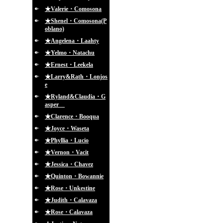
★Valerie・Comosona
★Shenel・Comosona(P
oblano)
★Angelena・Laahty
★Yelmo・Natachu
★Ernest・Leekela
★Larry&Rath・Lonjos
e
★Ryland&Claudia・G
asper
★Clarence・Booqua
★Joyce・Waseta
★Phyllia・Lucio
★Vernon・Vacit
★Jessica・Chavez
★Quinton・Bowannie
★Rose・Unkestine
★Judith・Calavaza
★Rose・Calavaza