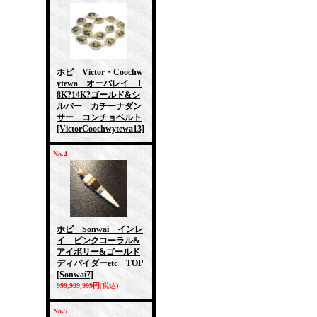
ホピ Victor・Coochw
ytewa オーバレイ 1
8K?14K?ゴールド&シ
ルバー カチーナダン
サー コンチョベルト
[VictorCoochwytewa13]
No.4
ホピ Sonwai インレ
イ ピンクコーラル&
アイボリー&ゴールド
ディバイダーetc TOP
[Sonwai7]
999,999,999円
(税込)
No.5