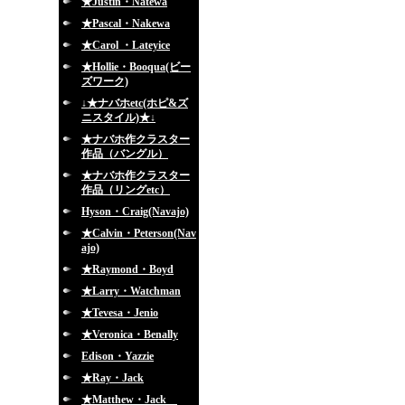
★Justin・Natewa
★Pascal・Nakewa
★Carol ・Lateyice
★Hollie・Booqua(ビー
ズワーク)
↓★ナバホetc(ホピ&ズ
ニスタイル)★↓
★ナバホ作クラスター
作品（バングル）
★ナバホ作クラスター
作品（リングetc）
Hyson・Craig(Navajo)
★Calvin・Peterson(Nav
ajo)
★Raymond・Boyd
★Larry・Watchman
★Tevesa・Jenio
★Veronica・Benally
Edison・Yazzie
★Ray・Jack
★Matthew・Jack