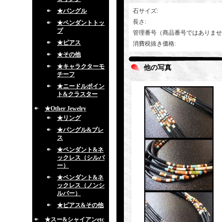
★バングル
石サイズ
:
長さ
:
★ペンダントトッ
プ
管理番号（商品番号ではありませ
★ピアス
消費税抜き価格
:
★その他
★キャラクターモ
他の写真
チーフ
★ニードルポイン
ト&クラスター
★Other Jewelry
★リング
★バングル&ブレ
ス
★ペンダント&ネ
ックレス（シルバ
ー）
★ペンダント&ネ
ックレス（ノンシ
ルバー）
★ピアス&その他
★スー&シャイアンetc