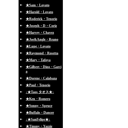
★Sam・Lovato
★Harold・Lovato
★Roderick・Tenorio
★Joseph・D・Coriz
★Harvey・Chavez
★Joe&Angle・Reano
★Lupe・Lovato
★Raymond・Rosetta
★Mary・Tafoya
★Gilbert・Dino・Garci
a
★Dorene・Calabaza
★Paul・Tenorio
↓★Taos タオス★↓
★Ken・Romero
★Sonny・Spruce
★Buffalo・Dancer
↓★SanFelipe★↓
★Timmy・Yazzie