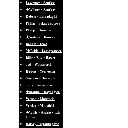
Lawrence・Saufkie
★Wilmer・Saufkie
Robert・Lomadapki
Phillip・Sekaquaptewa
Phillip・Honanie
★Watson・Honanie
Bobbie・Tewa
McBride・Lomayestewa
Billie・Ray・Hawee
Ted・Wadsworth
Hubert・Yowytewa
Norman・Honie・Sr
Tony・Kyasyousie
★Manuel・Hoyungwa
Vernon・Mansfield
Verden・Mansfield
★Willie・Archie・Tala
haftewa
Harvey・Quanimptew