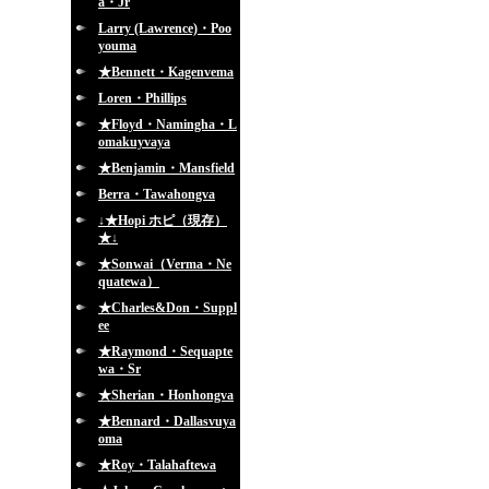
a・Jr
Larry (Lawrence)・Poo
youma
★Bennett・Kagenvema
Loren・Phillips
★Floyd・Namingha・L
omakuyvaya
★Benjamin・Mansfield
Berra・Tawahongva
↓★Hopi ホピ（現存）
★↓
★Sonwai（Verma・Ne
quatewa）
★Charles&Don・Suppl
ee
★Raymond・Sequapte
wa・Sr
★Sherian・Honhongva
★Bennard・Dallasvuya
oma
★Roy・Talahaftewa