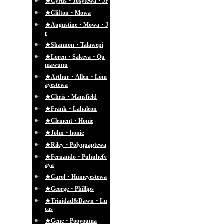
★Cyrus・Josytewa・Jr
★Clifton・Mowa
★Augustine・Mowa・J
r
★Shannon・Talawepi
★Loren・Sakeva・Qu
mawunu
★Arthur・Allen・Lom
ayestewa
★Chris・Mansfield
★Frank・Lahaleon
★Clement・Honie
★John・honie
★Riley・Polyquaptewa
★Fernando・Puhuhefv
aya
★Carol・Humeyestewa
★George・Phillips
★Trinidad&Dawn・Lu
cas
★Gene・Pooyouma