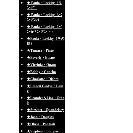
★ Paula・Leekity（リ
ング）
★ Paula・Leekity（バ
ングル）
★ Paula・Leekity（ピ
ン&ペンダント）
★Paula・Leekity（その
他）
★Tamara・Pinto
★Beverly・Etsate
★Virginia・Quam
★Bobby・Concho
★Charlotte・Dishta
★Leslie&Gladys・Lam
y
★Leander＆Lisa・Otho
le
★Stewart・Quandelacy
★Joan・Douglas
★Olivia・Panteah
★Stephen・Lonjose