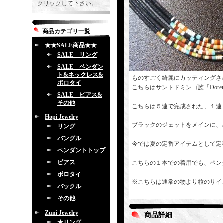
クリックして下さい。
商品カテゴリ一覧
★★SALE商品★★
SALE リング
SALE ペンダン
ト&ネックレス&
ものすごく綺麗にカッティングさ
ボロタイ
こちらはサントドミンゴ族「Dorene
SALE ピアス&
その他
こちらは５連で完成された、１連
Hopi Jewelry
ブラックのジェットをメインに、
リング
バングル
今では夏の定番アイテムとして定
ペンダントトップ
ピアス
こちらの１本での着用でも、ペン
ボロタイ
※こちらは通常の物より粒のサイ
バックル
その他
Zuni Jewelry
商品詳細
★リング