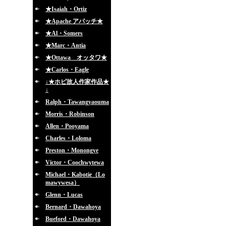
★Isaiah・Ortiz
★Apache アパッチ★
★Al・Somers
★Marc・Antia
★Ottawa オッタワ★
★Carlos・Eagle
↓★ホピ故人作家作品★
↓
Ralph・Tawangyaouma
Morris・Robinson
Allen・Pooyama
Charles・Loloma
Preston・Monongye
Victor・Coochwytewa
Michael・Kabotie（Lo
mawywesa）
Glenn・Lucas
Bernard・Dawahoya
Bueford・Dawahoya