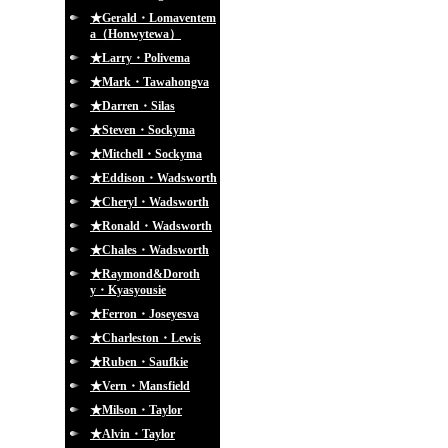
★Gerald・Lomaventem
a（Honwytewa）
★Larry・Polivema
★Mark・Tawahongva
★Darren・Silas
★Steven・Sockyma
★Mitchell・Sockyma
★Eddison・Wadsworth
★Cheryl・Wadsworth
★Ronald・Wadsworth
★Chales・Wadsworth
★Raymond&Doroth
y・Kyasyousie
★Ferron・Joseyesva
★Charleston・Lewis
★Ruben・Saufkie
★Vern・Mansfield
★Milson・Taylor
★Alvin・Taylor