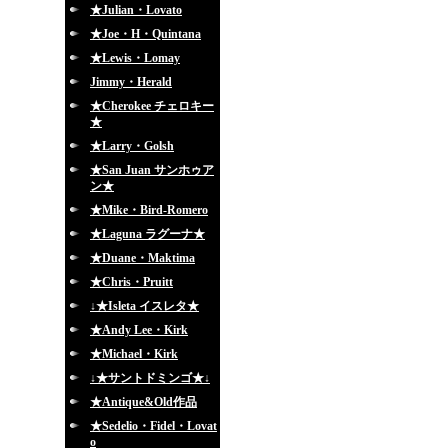
★Julian・Lovato
★Joe・H・Quintana
★Lewis・Lomay
Jimmy・Herald
★Cherokee チェロキー
★
★Larry・Golsh
★San Juan サンホゥア
ン★
★Mike・Bird-Romero
★Laguna ラグーナ★
★Duane・Maktima
★Chris・Pruitt
↓★Isleta イスレタ★
★Andy Lee・Kirk
★Michael・Kirk
↓★サントドミンゴ★↓
★Antique&Old作品
★Sedelio・Fidel・Lovat
o