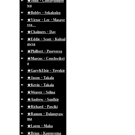
★John・Coochyumpte
wa
★Bobby・Sekakuku
★Victor・Lee・Masaye
sva
★Chalmers・Day
★Eddie・Scott・Kohtal
awva
★Philbert・Poseyesva
★Marcus・Coochwikvi
a
★Gary&Elsie・Yoyokie
★Jason・Takala
★Kevin・Takala
★Weaver・Selina
★Andrew・Saufkie
★Richard・Pawiki
★Ramon・Dalangyaw
ma
★Loren・Maha
★Brian・Kagenvema