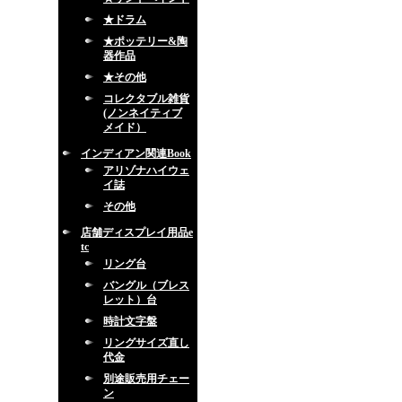
★ドラム
★ポッテリー&陶
器作品
★その他
コレクタブル雑貨
(ノンネイティブ
メイド）
インディアン関連Book
アリゾナハイウェ
イ誌
その他
店舗ディスプレイ用品e
tc
リング台
バングル（ブレス
レット）台
時計文字盤
リングサイズ直し
代金
別途販売用チェー
ン