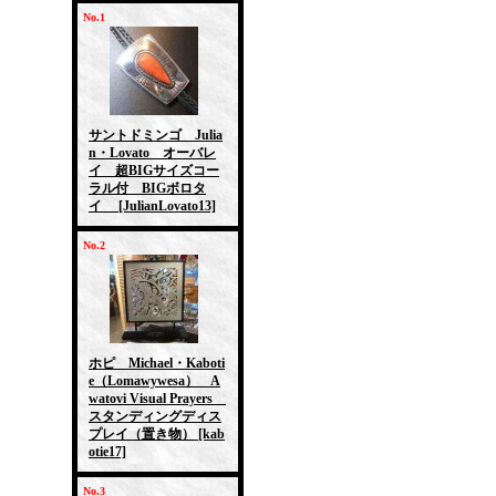
No.1
サントドミンゴ Julia
n・Lovato オーバレ
イ 超BIGサイズコー
ラル付 BIGボロタ
イ
[JulianLovato13]
No.2
ホピ Michael・Kaboti
e（Lomawywesa） A
watovi Visual Prayers
スタンディングディス
プレイ（置き物）
[kab
otie17]
No.3