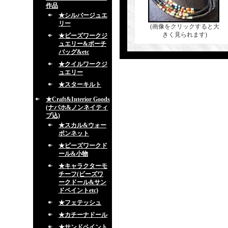
作品
★シルバージュエ
リー
(画像をクリックすると大
きく見られます)
★ビーズワークジ
ュエリー&ポーチ
バッグ&etc
★クイルワークジ
ュエリー
★スターキルト
★Craft&Interior Goods
(ナバホ&ノンネイティ
ブ込)
★スカル&ウォー
ボンネット
★ビーズワークド
ール&小物
★キャラクターモ
チーフ(ビーズワ
ークドール&サン
ドペイントetc)
★フェテッシュ
★カチーナドール
★サンドペイント