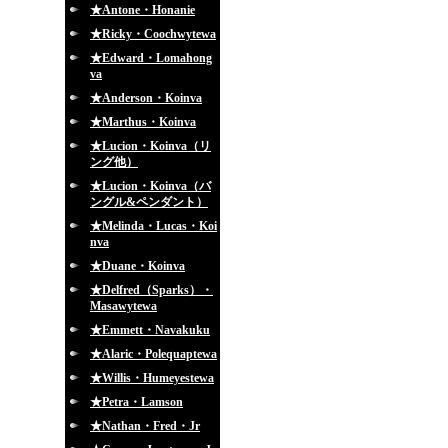
★Antone・Honanie
★Ricky・Coochwytewa
★Edward・Lomahong
va
★Anderson・Koinva
★Marthus・Koinva
★Lucion・Koinva（リ
ング他）
★Lucion・Koinva（バ
ングル&ペンダント）
★Melinda・Lucas・Koi
nva
★Duane・Koinva
★Delfred（Sparks）・
Masawytewa
★Emmett・Navakuku
★Alaric・Polequaptewa
★Willis・Humeyestewa
★Petra・Lamson
★Nathan・Fred・Jr