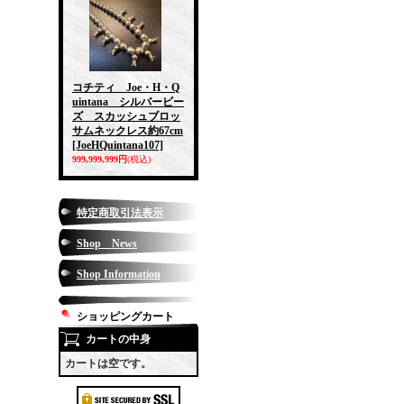
コチティ Joe・H・Q
uintana シルバービー
ズ スカッシュブロッ
サムネックレス約67cm
[JoeHQuintana107]
999,999,999円
(税込)
特定商取引法表示
Shop News
Shop Information
ショッピングカート
カートの中身
カートは空です。