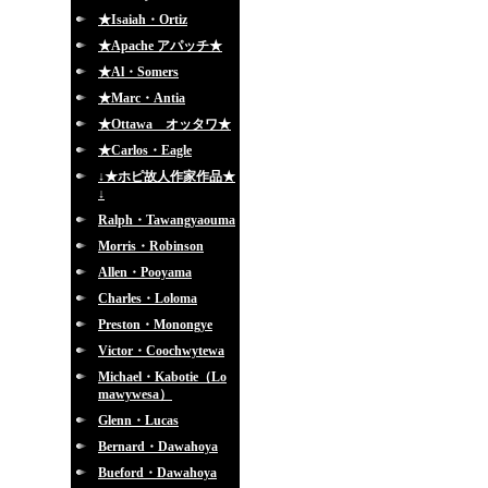
★Isaiah・Ortiz
★Apache アパッチ★
★Al・Somers
★Marc・Antia
★Ottawa オッタワ★
★Carlos・Eagle
↓★ホピ故人作家作品★
↓
Ralph・Tawangyaouma
Morris・Robinson
Allen・Pooyama
Charles・Loloma
Preston・Monongye
Victor・Coochwytewa
Michael・Kabotie（Lo
mawywesa）
Glenn・Lucas
Bernard・Dawahoya
Bueford・Dawahoya