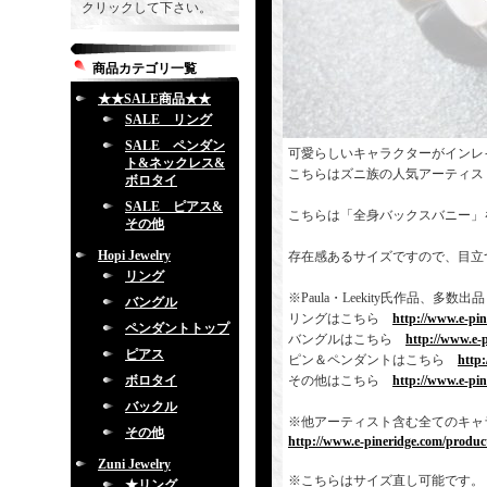
クリックして下さい。
商品カテゴリ一覧
★★SALE商品★★
SALE リング
SALE ペンダン
可愛らしいキャラクターがインレ
ト&ネックレス&
こちらはズニ族の人気アーティス
ボロタイ
SALE ピアス&
こちらは「全身バックスバニー」
その他
Hopi Jewelry
存在感あるサイズですので、目立
リング
※Paula・Leekity氏作品
バングル
リングはこちら
http://www.e-pi
ペンダントトップ
バングルはこちら
http://www.e-
ピアス
ピン＆ペンダントはこちら
http
ボロタイ
その他はこちら
http://www.e-pi
バックル
※他アーティスト含む全てのキャ
その他
http://www.e-pineridge.com/product
Zuni Jewelry
※こちらはサイズ直し可能です。
★リング