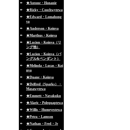
★Antone・Honanie
★Ricky・Coochwytewa
★Edward・Lomahong
va
★Anderson・Koinva
★Marthus・Koinva
★Lucion・Koinva（リ
ング他）
★Lucion・Koinva（バ
ングル&ペンダント）
★Melinda・Lucas・Koi
nva
★Duane・Koinva
★Delfred（Sparks）・
Masawytewa
★Emmett・Navakuku
★Alaric・Polequaptewa
★Willis・Humeyestewa
★Petra・Lamson
★Nathan・Fred・Jr