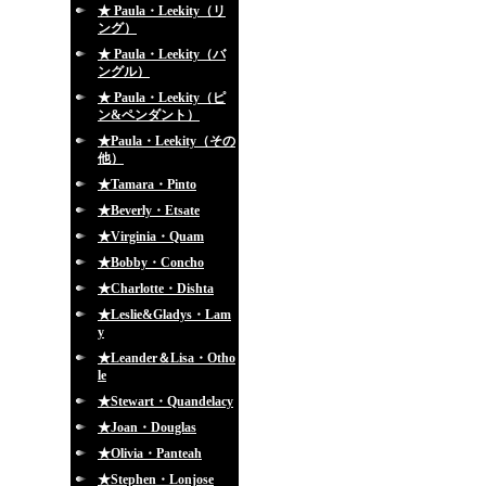
★ Paula・Leekity（リ
ング）
★ Paula・Leekity（バ
ングル）
★ Paula・Leekity（ピ
ン&ペンダント）
★Paula・Leekity（その
他）
★Tamara・Pinto
★Beverly・Etsate
★Virginia・Quam
★Bobby・Concho
★Charlotte・Dishta
★Leslie&Gladys・Lam
y
★Leander＆Lisa・Otho
le
★Stewart・Quandelacy
★Joan・Douglas
★Olivia・Panteah
★Stephen・Lonjose