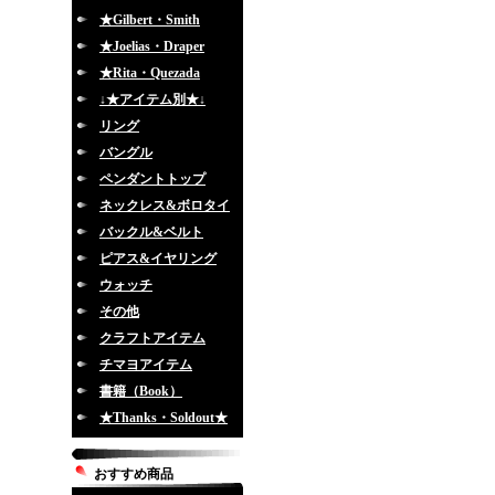
★Gilbert・Smith
★Joelias・Draper
★Rita・Quezada
↓★アイテム別★↓
リング
バングル
ペンダントトップ
ネックレス&ボロタイ
バックル&ベルト
ピアス&イヤリング
ウォッチ
その他
クラフトアイテム
チマヨアイテム
書籍（Book）
★Thanks・Soldout★
おすすめ商品