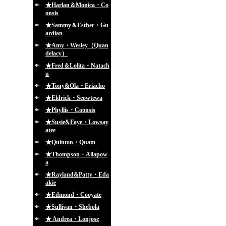
★Harlan＆Monica・Co
onsis
★Sammy＆Esther・Gu
ardian
★Amy・Wesley（Quan
delacy）
★Fred＆Lolita・Natach
u
★Tony&Ola・Eriacho
★Eldrick・Seowtewa
★Phyllis・Coonsis
★Susie&Faye・Lowsay
atee
★Quinton・Quam
★Thompson・Allapow
a
★Rayland&Patty・Eda
akie
★Edmond・Cooyate
★Sullivan・Shebola
★ Andrea・Lonjose