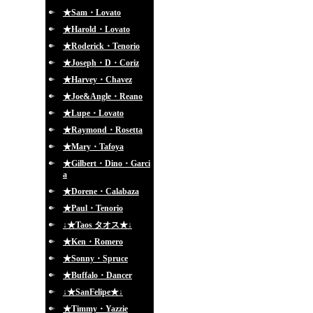
★Sam・Lovato
★Harold・Lovato
★Roderick・Tenorio
★Joseph・D・Coriz
★Harvey・Chavez
★Joe&Angle・Reano
★Lupe・Lovato
★Raymond・Rosetta
★Mary・Tafoya
★Gilbert・Dino・Garci
a
★Dorene・Calabaza
★Paul・Tenorio
↓★Taos タオス★↓
★Ken・Romero
★Sonny・Spruce
★Buffalo・Dancer
↓★SanFelipe★↓
★Timmy・Yazzie