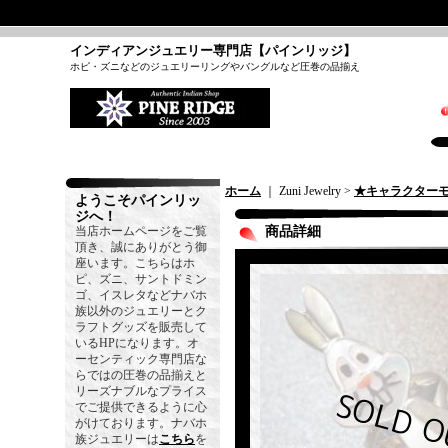
インディアンジュエリー専門店【パインリッジ】
ホピ・ズニなどのジュエリーリングやバングルなど圧巻の品揃え
ホーム
｜ Zuni Jewelry >
★キャラクター
ようこそパインリッ
ジへ！
当店ホームページをご覧
商品詳細
頂き、誠にありがとう御
座います。こちらはホ
ピ、ズニ、サントドミン
ゴ、イスレタなどナバホ
族以外のジュエリーとク
ラフトグッズを販売して
いるHPになります。オ
ーセンティック専門店な
らではの圧巻の品揃えと
リーズナブルなプライス
でご提供できるように心
がけております。ナバホ
族ジュエリーは
こちら
を