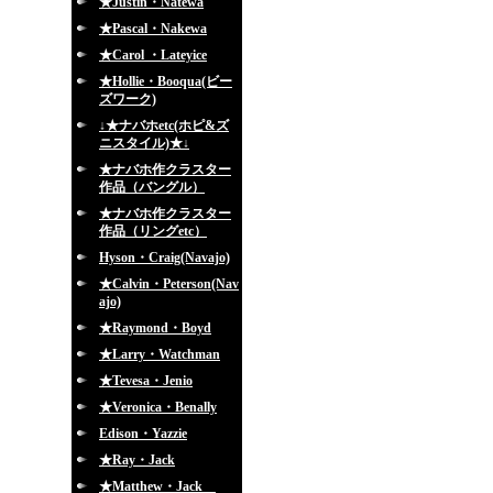
★Justin・Natewa
★Pascal・Nakewa
★Carol ・Lateyice
★Hollie・Booqua(ビー
ズワーク)
↓★ナバホetc(ホピ&ズ
ニスタイル)★↓
★ナバホ作クラスター
作品（バングル）
★ナバホ作クラスター
作品（リングetc）
Hyson・Craig(Navajo)
★Calvin・Peterson(Nav
ajo)
★Raymond・Boyd
★Larry・Watchman
★Tevesa・Jenio
★Veronica・Benally
Edison・Yazzie
★Ray・Jack
★Matthew・Jack