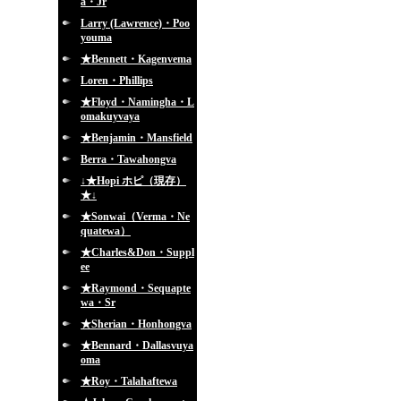
a・Jr
Larry (Lawrence)・Poo
youma
★Bennett・Kagenvema
Loren・Phillips
★Floyd・Namingha・L
omakuyvaya
★Benjamin・Mansfield
Berra・Tawahongva
↓★Hopi ホピ（現存）
★↓
★Sonwai（Verma・Ne
quatewa）
★Charles&Don・Suppl
ee
★Raymond・Sequapte
wa・Sr
★Sherian・Honhongva
★Bennard・Dallasvuya
oma
★Roy・Talahaftewa