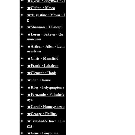
★Cyrus・Josytewa・Jr
★Clifton・Mowa
★Augustine・Mowa・J
r
★Shannon・Talawepi
★Loren・Sakeva・Qu
mawunu
★Arthur・Allen・Lom
ayestewa
★Chris・Mansfield
★Frank・Lahaleon
★Clement・Honie
★John・honie
★Riley・Polyquaptewa
★Fernando・Puhuhefv
aya
★Carol・Humeyestewa
★George・Phillips
★Trinidad&Dawn・Lu
cas
★Gene・Pooyouma