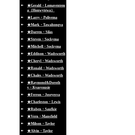
★Gerald・Lomaventem
a（Honwytewa）
★Larry・Polivema
★Mark・Tawahongva
★Darren・Silas
★Steven・Sockyma
★Mitchell・Sockyma
★Eddison・Wadsworth
★Cheryl・Wadsworth
★Ronald・Wadsworth
★Chales・Wadsworth
★Raymond&Doroth
y・Kyasyousie
★Ferron・Joseyesva
★Charleston・Lewis
★Ruben・Saufkie
★Vern・Mansfield
★Milson・Taylor
★Alvin・Taylor