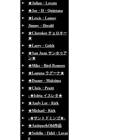
★Julian・Lovato
★Joe・H・Quintana
★Lewis・Lomay
Jimmy・Herald
★Cherokee チェロキー
★
★Larry・Golsh
★San Juan サンホゥア
ン★
★Mike・Bird-Romero
★Laguna ラグーナ★
★Duane・Maktima
★Chris・Pruitt
↓★Isleta イスレタ★
★Andy Lee・Kirk
★Michael・Kirk
↓★サントドミンゴ★↓
★Antique&Old作品
★Sedelio・Fidel・Lovat
o