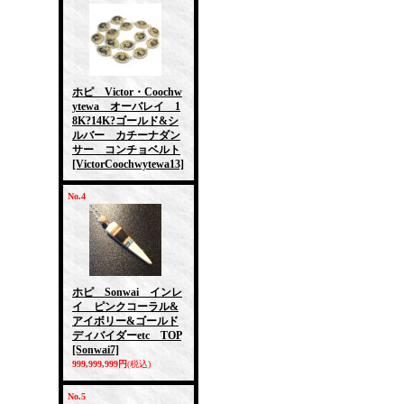
ホピ Victor・Coochw
ytewa オーバレイ 1
8K?14K?ゴールド&シ
ルバー カチーナダン
サー コンチョベルト
[VictorCoochwytewa13]
No.4
ホピ Sonwai インレ
イ ピンクコーラル&
アイボリー&ゴールド
ディバイダーetc TOP
[Sonwai7]
999,999,999円
(税込)
No.5