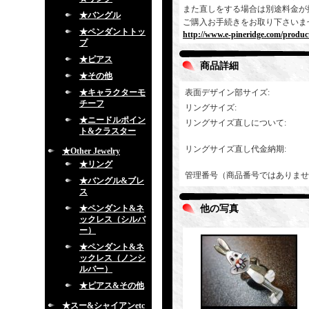
また直しをする場合は別途料金が
★バングル
ご購入お手続きをお取り下さいま
★ペンダントトッ
http://www.e-pineridge.com/produc
プ
★ピアス
商品詳細
★その他
★キャラクターモ
表面デザイン部サイズ
:
チーフ
リングサイズ
:
★ニードルポイン
リングサイズ直しについて
:
ト&クラスター
リングサイズ直し代金納期
:
★Other Jewelry
★リング
管理番号（商品番号ではありませ
★バングル&ブレ
ス
★ペンダント&ネ
他の写真
ックレス（シルバ
ー）
★ペンダント&ネ
ックレス（ノンシ
ルバー）
★ピアス&その他
★スー&シャイアンetc