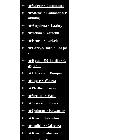
★Valerie・Comosona
★Shenel・Comosona(P
oblano)
★Angelena・Laahty
★Yelmo・Natachu
★Ernest・Leekela
★Larry&Rath・Lonjos
e
★Ryland&Claudia・G
asper
★Clarence・Booqua
★Joyce・Waseta
★Phyllia・Lucio
★Vernon・Vacit
★Jessica・Chavez
★Quinton・Bowannie
★Rose・Unkestine
★Judith・Calavaza
★Rose・Calavaza