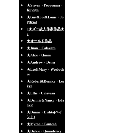
★Steven・Pooyouma・
Kuyvya
★Guy&Joe&Louie・Jo
sytewa
↓★ズニ故人作家作品★
↓
★オールド作品
★Juan・Calavaza
★Alice・Quam
★Andrew・Dewa
★Lee&Mary・Weeboth
ee
★Robert&Bernice・Lee
kya
★Effie・Calavaza
★Dennis＆Nancy・Eda
akie
★Duane・Dishta(ペイ
ント)
★Myron・Panteah
★Dickie・Quandelacy