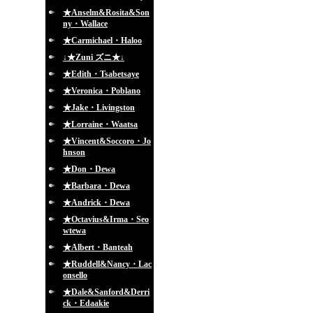
★Anselm&Rosita&Son
ny・Wallace
★Carmichael・Haloo
↓★Zuni ズニ★↓
★Edith・Tsabetsaye
★Veronica・Poblano
★Jake・Livingston
★Lorraine・Waatsa
★Vincent&Soccoro・Jo
hnson
★Don・Dewa
★Barbara・Dewa
★Andrick・Dewa
★Octavius&Irma・Seo
wtewa
★Albert・Banteah
★Ruddell&Nancy・Lac
onsello
★Dale&Sanford&Derri
ck・Edaakie