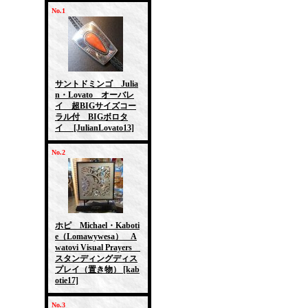
No.1
サントドミンゴ Julia
n・Lovato オーバレ
イ 超BIGサイズコー
ラル付 BIGボロタ
イ
[JulianLovato13]
No.2
ホピ Michael・Kaboti
e（Lomawywesa） A
watovi Visual Prayers
スタンディングディス
プレイ（置き物）
[kab
otie17]
No.3