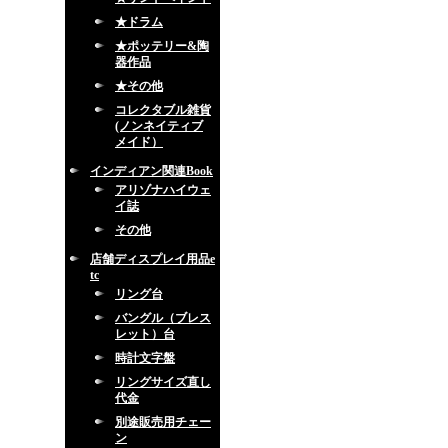
★ドラム
★ポッテリー&陶
器作品
★その他
コレクタブル雑貨
(ノンネイティブ
メイド）
インディアン関連Book
アリゾナハイウェ
イ誌
その他
店舗ディスプレイ用品e
tc
リング台
バングル（ブレス
レット）台
時計文字盤
リングサイズ直し
代金
別途販売用チェー
ン