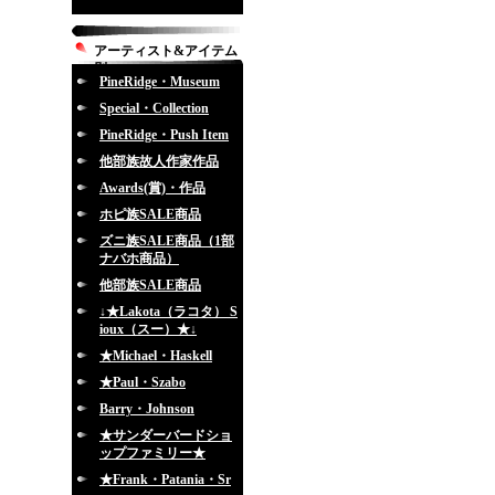
アーティスト&アイテム
別
PineRidge・Museum
Special・Collection
PineRidge・Push Item
他部族故人作家作品
Awards(賞)・作品
ホピ族SALE商品
ズニ族SALE商品（1部
ナバホ商品）
他部族SALE商品
↓★Lakota（ラコタ） S
ioux（スー）★↓
★Michael・Haskell
★Paul・Szabo
Barry・Johnson
★サンダーバードショ
ップファミリー★
★Frank・Patania・Sr