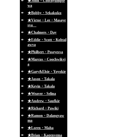
★John・Coochyumpte
wa
★Bobby・Sekakuku
★Victor・Lee・Masaye
sva
★Chalmers・Day
★Eddie・Scott・Kohtal
awva
★Philbert・Poseyesva
★Marcus・Coochwikvi
a
★Gary&Elsie・Yoyokie
★Jason・Takala
★Kevin・Takala
★Weaver・Selina
★Andrew・Saufkie
★Richard・Pawiki
★Ramon・Dalangyaw
ma
★Loren・Maha
★Brian・Kagenvema