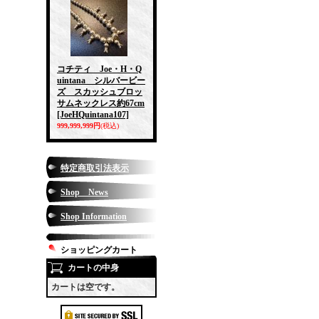
コチティ Joe・H・Q
uintana シルバービー
ズ スカッシュブロッ
サムネックレス約67cm
[JoeHQuintana107]
999,999,999円
(税込)
特定商取引法表示
Shop News
Shop Information
ショッピングカート
カートの中身
カートは空です。