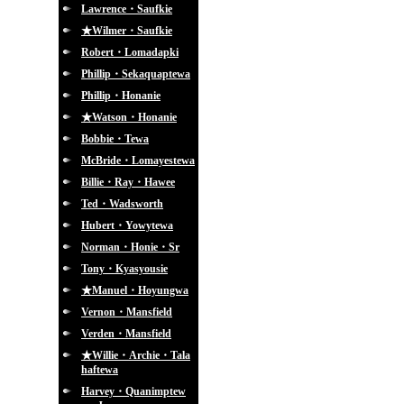
Lawrence・Saufkie
★Wilmer・Saufkie
Robert・Lomadapki
Phillip・Sekaquaptewa
Phillip・Honanie
★Watson・Honanie
Bobbie・Tewa
McBride・Lomayestewa
Billie・Ray・Hawee
Ted・Wadsworth
Hubert・Yowytewa
Norman・Honie・Sr
Tony・Kyasyousie
★Manuel・Hoyungwa
Vernon・Mansfield
Verden・Mansfield
★Willie・Archie・Tala
haftewa
Harvey・Quanimptew