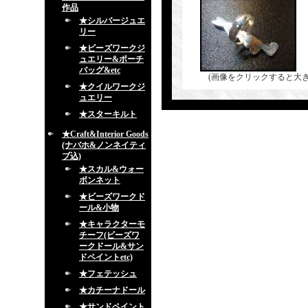
作品
★シルバージュエ
リー
★ビーズワークジ
ュエリー&ポーチ
バッグ&etc
(画像をクリックすると大
★クイルワークジ
ュエリー
★スターキルト
★Craft&Interior Goods
(ナバホ&ノンネイティ
ブ込)
★スカル&ウォー
ボンネット
★ビーズワークド
ール&小物
★キャラクターモ
チーフ(ビーズワ
ークドール&サン
ドペイントetc)
★フェテッシュ
★カチーナドール
★サンドペイント