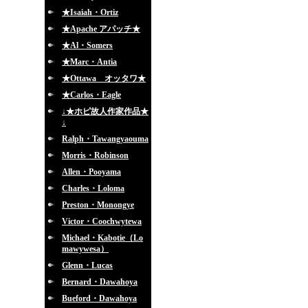
★Isaiah・Ortiz
★Apache アパッチ★
★Al・Somers
★Marc・Antia
★Ottawa オッタワ★
★Carlos・Eagle
↓★ホピ故人作家作品★
↓
Ralph・Tawangyaouma
Morris・Robinson
Allen・Pooyama
Charles・Loloma
Preston・Monongye
Victor・Coochwytewa
Michael・Kabotie（Lo
mawywesa）
Glenn・Lucas
Bernard・Dawahoya
Bueford・Dawahoya