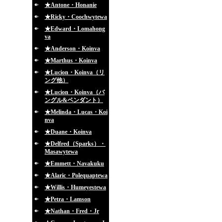
★Antone・Honanie
★Ricky・Coochwytewa
★Edward・Lomahong
va
★Anderson・Koinva
★Marthus・Koinva
★Lucion・Koinva（リ
ング他）
★Lucion・Koinva（バ
ングル&ペンダント）
★Melinda・Lucas・Koi
nva
★Duane・Koinva
★Delfred（Sparks）・
Masawytewa
★Emmett・Navakuku
★Alaric・Polequaptewa
★Willis・Humeyestewa
★Petra・Lamson
★Nathan・Fred・Jr