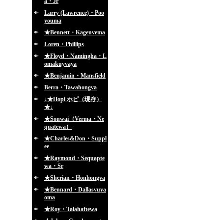
a・Jr
Larry (Lawrence)・Poo
youma
★Bennett・Kagenvema
Loren・Phillips
★Floyd・Namingha・L
omakuyvaya
★Benjamin・Mansfield
Berra・Tawahongva
↓★Hopi ホピ（現存）
★↓
★Sonwai（Verma・Ne
quatewa）
★Charles&Don・Suppl
ee
★Raymond・Sequapte
wa・Sr
★Sherian・Honhongva
★Bennard・Dallasvuya
oma
★Roy・Talahaftewa