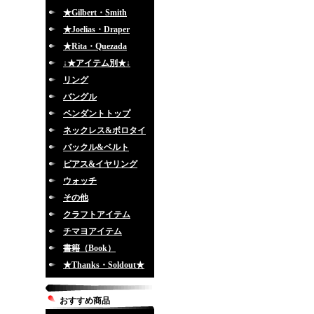
★Gilbert・Smith
★Joelias・Draper
★Rita・Quezada
↓★アイテム別★↓
リング
バングル
ペンダントトップ
ネックレス&ボロタイ
バックル&ベルト
ピアス&イヤリング
ウォッチ
その他
クラフトアイテム
チマヨアイテム
書籍（Book）
★Thanks・Soldout★
おすすめ商品