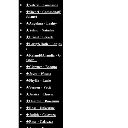
★Valerie・Comosona
★Shenel・Comosona(P
oblano)
★Angelena・Laahty
★Yelmo・Natachu
★Ernest・Leekela
★Larry&Rath・Lonjos
e
★Ryland&Claudia・G
asper
★Clarence・Booqua
★Joyce・Waseta
★Phyllia・Lucio
★Vernon・Vacit
★Jessica・Chavez
★Quinton・Bowannie
★Rose・Unkestine
★Judith・Calavaza
★Rose・Calavaza