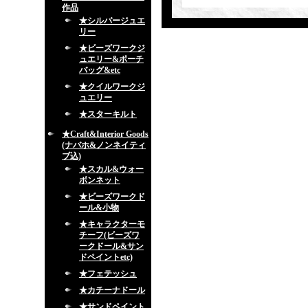
作品
★シルバージュエ
リー
★ビーズワークジ
ュエリー&ポーチ
バッグ&etc
★クイルワークジ
ュエリー
★スターキルト
★Craft&Interior Goods
(ナバホ&ノンネイティ
ブ込)
★スカル&ウォー
ボンネット
★ビーズワークド
ール&小物
★キャラクターモ
チーフ(ビーズワ
ークドール&サン
ドペイントetc)
★フェテッシュ
★カチーナドール
★サンドペイント