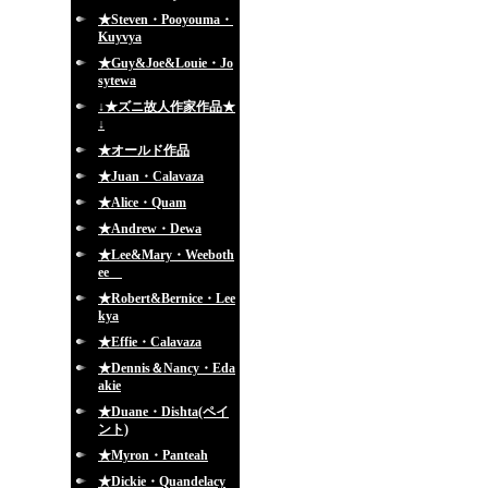
★Steven・Pooyouma・
Kuyvya
★Guy&Joe&Louie・Jo
sytewa
↓★ズニ故人作家作品★
↓
★オールド作品
★Juan・Calavaza
★Alice・Quam
★Andrew・Dewa
★Lee&Mary・Weeboth
ee
★Robert&Bernice・Lee
kya
★Effie・Calavaza
★Dennis＆Nancy・Eda
akie
★Duane・Dishta(ペイ
ント)
★Myron・Panteah
★Dickie・Quandelacy