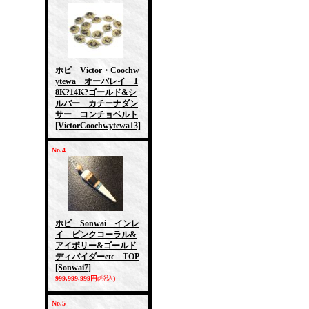
ホピ Victor・Coochw
ytewa オーバレイ 1
8K?14K?ゴールド&シ
ルバー カチーナダン
サー コンチョベルト
[VictorCoochwytewa13]
No.4
ホピ Sonwai インレ
イ ピンクコーラル&
アイボリー&ゴールド
ディバイダーetc TOP
[Sonwai7]
999,999,999円
(税込)
No.5