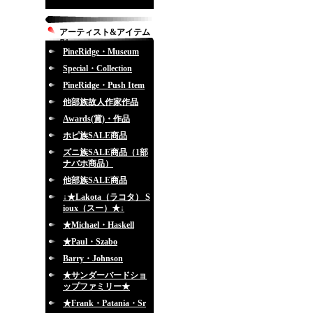
アーティスト&アイテム
別
PineRidge・Museum
Special・Collection
PineRidge・Push Item
他部族故人作家作品
Awards(賞)・作品
ホピ族SALE商品
ズニ族SALE商品（1部
ナバホ商品）
他部族SALE商品
↓★Lakota（ラコタ） S
ioux（スー）★↓
★Michael・Haskell
★Paul・Szabo
Barry・Johnson
★サンダーバードショ
ップファミリー★
★Frank・Patania・Sr