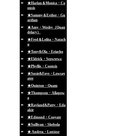
★Harlan＆Monica・Co
onsis
★Sammy＆Esther・Gu
ardian
★Amy・Wesley（Quan
delacy）
★Fred＆Lolita・Natach
u
★Tony&Ola・Eriacho
★Eldrick・Seowtewa
★Phyllis・Coonsis
★Susie&Faye・Lowsay
atee
★Quinton・Quam
★Thompson・Allapow
a
★Rayland&Patty・Eda
akie
★Edmond・Cooyate
★Sullivan・Shebola
★ Andrea・Lonjose