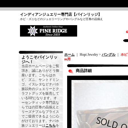
インディアンジュエリー専門店【パインリッジ】
ホピ・ズニなどのジュエリーリングやバングルなど圧巻の品揃え
ホーム
｜ Hopi Jewelry >
バングル
｜
ホピ
ようこそパインリッ
m用
ジへ！
当店ホームページをご覧
頂き、誠にありがとう御
商品詳細
座います。こちらはホ
ピ、ズニ、サントドミン
ゴ、イスレタなどナバホ
族以外のジュエリーとク
ラフトグッズを販売して
いるHPになります。オ
ーセンティック専門店な
らではの圧巻の品揃えと
リーズナブルなプライス
でご提供できるように心
がけております。ナバホ
族ジュエリーは
こちら
を