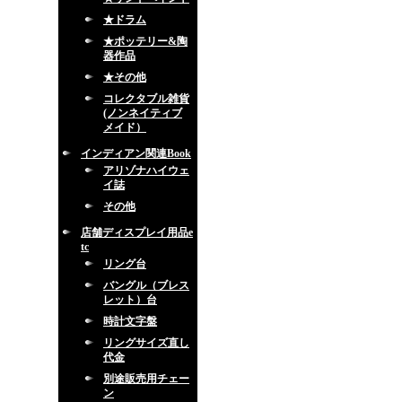
★ドラム
★ポッテリー&陶
器作品
★その他
コレクタブル雑貨
(ノンネイティブ
メイド）
インディアン関連Book
アリゾナハイウェ
イ誌
その他
店舗ディスプレイ用品e
tc
リング台
バングル（ブレス
レット）台
時計文字盤
リングサイズ直し
代金
別途販売用チェー
ン