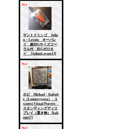
No.1
サントドミンゴ Julia
n・Lovato オーバレ
イ 超BIGサイズコー
ラル付 BIGボロタ
イ
[JulianLovato13]
No.2
ホピ Michael・Kaboti
e（Lomawywesa） A
watovi Visual Prayers
スタンディングディス
プレイ（置き物）
[kab
otie17]
No.3