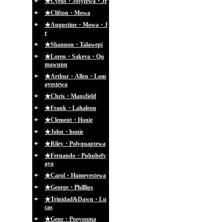
★Cyrus・Josytewa・Jr
★Clifton・Mowa
★Augustine・Mowa・J
r
★Shannon・Talawepi
★Loren・Sakeva・Qu
mawunu
★Arthur・Allen・Lom
ayestewa
★Chris・Mansfield
★Frank・Lahaleon
★Clement・Honie
★John・honie
★Riley・Polyquaptewa
★Fernando・Puhuhefv
aya
★Carol・Humeyestewa
★George・Phillips
★Trinidad&Dawn・Lu
cas
★Gene・Pooyouma