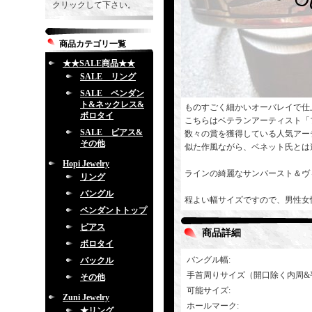
クリックして下さい。
商品カテゴリ一覧
★★SALE商品★★
SALE リング
SALE ペンダン
ト&ネックレス&
ものすごく細かいオーバレイで仕
ボロタイ
こちらはベテランアーティスト「
SALE ピアス&
数々の賞を獲得している人気アー
その他
似た作風ながら、ベネット氏とは
Hopi Jewelry
ラインの綺麗なサンバースト＆ヴ
リング
バングル
程よい幅サイズですので、男性女
ペンダントトップ
ピアス
商品詳細
ボロタイ
バングル幅
:
バックル
手首周りサイズ（開口除く内周&
その他
可能サイズ
:
Zuni Jewelry
ホールマーク
:
★リング