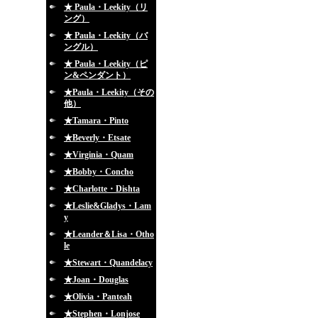
★ Paula・Leekity（リ
ング）
★ Paula・Leekity（バ
ングル）
★ Paula・Leekity（ピ
ン&ペンダント）
★Paula・Leekity（その
他）
★Tamara・Pinto
★Beverly・Etsate
★Virginia・Quam
★Bobby・Concho
★Charlotte・Dishta
★Leslie&Gladys・Lam
y
★Leander＆Lisa・Otho
le
★Stewart・Quandelacy
★Joan・Douglas
★Olivia・Panteah
★Stephen・Lonjose