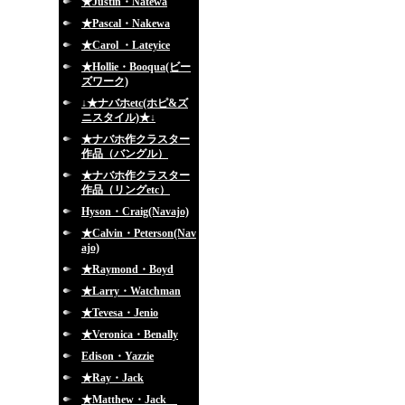
★Justin・Natewa
★Pascal・Nakewa
★Carol ・Lateyice
★Hollie・Booqua(ビー
ズワーク)
↓★ナバホetc(ホピ&ズ
ニスタイル)★↓
★ナバホ作クラスター
作品（バングル）
★ナバホ作クラスター
作品（リングetc）
Hyson・Craig(Navajo)
★Calvin・Peterson(Nav
ajo)
★Raymond・Boyd
★Larry・Watchman
★Tevesa・Jenio
★Veronica・Benally
Edison・Yazzie
★Ray・Jack
★Matthew・Jack