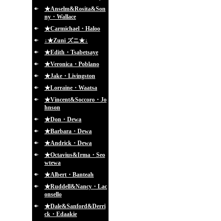
★Anselm&Rosita&Son
ny・Wallace
★Carmichael・Haloo
↓★Zuni ズニ★↓
★Edith・Tsabetsaye
★Veronica・Poblano
★Jake・Livingston
★Lorraine・Waatsa
★Vincent&Soccoro・Jo
hnson
★Don・Dewa
★Barbara・Dewa
★Andrick・Dewa
★Octavius&Irma・Seo
wtewa
★Albert・Banteah
★Ruddell&Nancy・Lac
onsello
★Dale&Sanford&Derri
ck・Edaakie