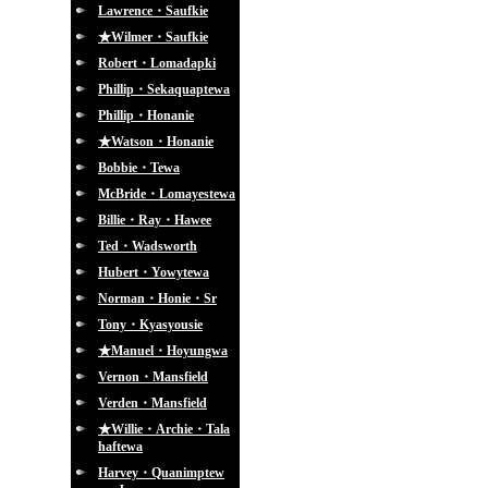
Lawrence・Saufkie
★Wilmer・Saufkie
Robert・Lomadapki
Phillip・Sekaquaptewa
Phillip・Honanie
★Watson・Honanie
Bobbie・Tewa
McBride・Lomayestewa
Billie・Ray・Hawee
Ted・Wadsworth
Hubert・Yowytewa
Norman・Honie・Sr
Tony・Kyasyousie
★Manuel・Hoyungwa
Vernon・Mansfield
Verden・Mansfield
★Willie・Archie・Tala
haftewa
Harvey・Quanimptew