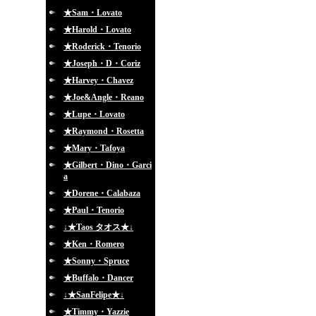
★Sam・Lovato
★Harold・Lovato
★Roderick・Tenorio
★Joseph・D・Coriz
★Harvey・Chavez
★Joe&Angle・Reano
★Lupe・Lovato
★Raymond・Rosetta
★Mary・Tafoya
★Gilbert・Dino・Garci
a
★Dorene・Calabaza
★Paul・Tenorio
↓★Taos タオス★↓
★Ken・Romero
★Sonny・Spruce
★Buffalo・Dancer
↓★SanFelipe★↓
★Timmy・Yazzie