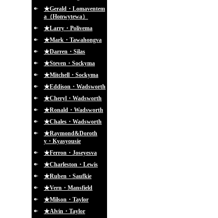
★Gerald・Lomaventem
a（Honwytewa）
★Larry・Polivema
★Mark・Tawahongva
★Darren・Silas
★Steven・Sockyma
★Mitchell・Sockyma
★Eddison・Wadsworth
★Cheryl・Wadsworth
★Ronald・Wadsworth
★Chales・Wadsworth
★Raymond&Doroth
y・Kyasyousie
★Ferron・Joseyesva
★Charleston・Lewis
★Ruben・Saufkie
★Vern・Mansfield
★Milson・Taylor
★Alvin・Taylor