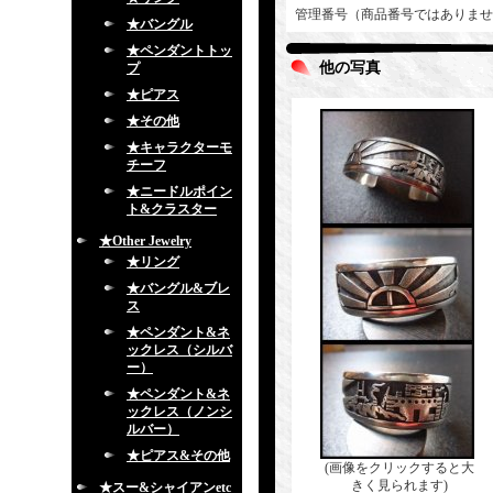
管理番号（商品番号ではありませ
★バングル
★ペンダントトッ
他の写真
プ
★ピアス
★その他
★キャラクターモ
チーフ
★ニードルポイン
ト&クラスター
★Other Jewelry
★リング
★バングル&ブレ
ス
★ペンダント&ネ
ックレス（シルバ
ー）
★ペンダント&ネ
ックレス（ノンシ
ルバー）
★ピアス&その他
(画像をクリックすると大
きく見られます)
★スー&シャイアンetc