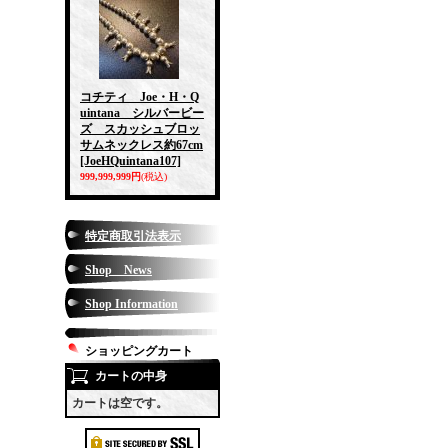
コチティ Joe・H・Q
uintana シルバービー
ズ スカッシュブロッ
サムネックレス約67cm
[JoeHQuintana107]
999,999,999円
(税込)
特定商取引法表示
Shop News
Shop Information
ショッピングカート
カートの中身
カートは空です。