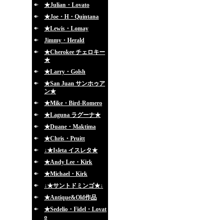
★Julian・Lovato
★Joe・H・Quintana
★Lewis・Lomay
Jimmy・Herald
★Cherokee チェロキー
★
★Larry・Golsh
★San Juan サンホゥア
ン★
★Mike・Bird-Romero
★Laguna ラグーナ★
★Duane・Maktima
★Chris・Pruitt
↓★Isleta イスレタ★
★Andy Lee・Kirk
★Michael・Kirk
↓★サントドミンゴ★↓
★Antique&Old作品
★Sedelio・Fidel・Lovat
o