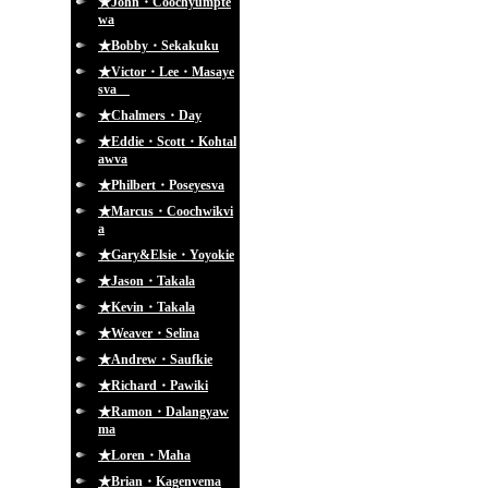
★John・Coochyumpte
wa
★Bobby・Sekakuku
★Victor・Lee・Masaye
sva
★Chalmers・Day
★Eddie・Scott・Kohtal
awva
★Philbert・Poseyesva
★Marcus・Coochwikvi
a
★Gary&Elsie・Yoyokie
★Jason・Takala
★Kevin・Takala
★Weaver・Selina
★Andrew・Saufkie
★Richard・Pawiki
★Ramon・Dalangyaw
ma
★Loren・Maha
★Brian・Kagenvema