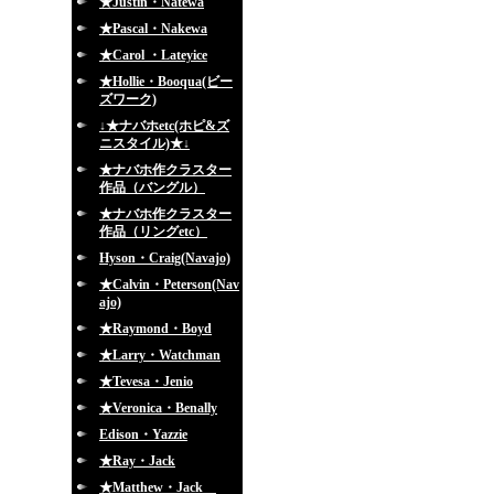
★Justin・Natewa
★Pascal・Nakewa
★Carol ・Lateyice
★Hollie・Booqua(ビー
ズワーク)
↓★ナバホetc(ホピ&ズ
ニスタイル)★↓
★ナバホ作クラスター
作品（バングル）
★ナバホ作クラスター
作品（リングetc）
Hyson・Craig(Navajo)
★Calvin・Peterson(Nav
ajo)
★Raymond・Boyd
★Larry・Watchman
★Tevesa・Jenio
★Veronica・Benally
Edison・Yazzie
★Ray・Jack
★Matthew・Jack