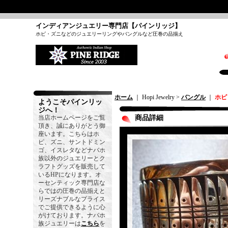
インディアンジュエリー専門店【パインリッジ】
ホピ・ズニなどのジュエリーリングやバングルなど圧巻の品揃え
ホーム
｜ Hopi Jewelry >
バングル
｜
ホピ
ようこそパインリッ
ジへ！
当店ホームページをご覧
商品詳細
頂き、誠にありがとう御
座います。こちらはホ
ピ、ズニ、サントドミン
ゴ、イスレタなどナバホ
族以外のジュエリーとク
ラフトグッズを販売して
いるHPになります。オ
ーセンティック専門店な
らではの圧巻の品揃えと
リーズナブルなプライス
でご提供できるように心
がけております。ナバホ
族ジュエリーは
こちら
を