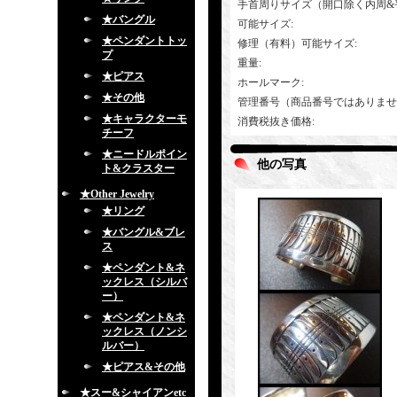
手首周りサイズ（開口除く内周&
★バングル
可能サイズ
:
★ペンダントトッ
修理（有料）可能サイズ
:
プ
重量
:
★ピアス
ホールマーク
:
★その他
管理番号（商品番号ではありませ
★キャラクターモ
消費税抜き価格
:
チーフ
★ニードルポイン
他の写真
ト&クラスター
★Other Jewelry
★リング
★バングル&ブレ
ス
★ペンダント&ネ
ックレス（シルバ
ー）
★ペンダント&ネ
ックレス（ノンシ
ルバー）
★ピアス&その他
★スー&シャイアンetc