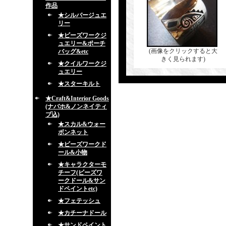
作品
★シルバージュエ
リー
★ビーズワークジ
ュエリー&ポーチ
(画像をクリックすると大
バッグ&etc
きく見られます)
★クイルワークジ
ュエリー
★スターキルト
★Craft&Interior Goods
(ナバホ&ノンネイティ
ブ込)
★スカル&ウォー
ボンネット
★ビーズワークド
ール&小物
★キャラクターモ
チーフ(ビーズワ
ークドール&サン
ドペイントetc)
★フェテッシュ
★カチーナドール
★サンドペイント