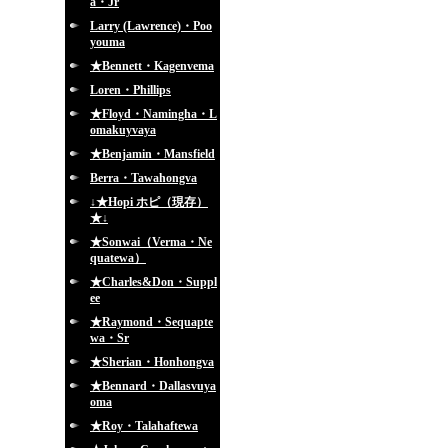
a・Jr
Larry (Lawrence)・Poo
youma
★Bennett・Kagenvema
Loren・Phillips
★Floyd・Namingha・L
omakuyvaya
★Benjamin・Mansfield
Berra・Tawahongva
↓★Hopi ホピ（現存）
★↓
★Sonwai（Verma・Ne
quatewa）
★Charles&Don・Suppl
ee
★Raymond・Sequapte
wa・Sr
★Sherian・Honhongva
★Bennard・Dallasvuya
oma
★Roy・Talahaftewa