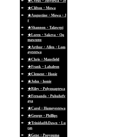
★Cyrus・Josytewa・Jr
★Clifton・Mowa
★Augustine・Mowa・J
r
★Shannon・Talawepi
★Loren・Sakeva・Qu
mawunu
★Arthur・Allen・Lom
ayestewa
★Chris・Mansfield
★Frank・Lahaleon
★Clement・Honie
★John・honie
★Riley・Polyquaptewa
★Fernando・Puhuhefv
aya
★Carol・Humeyestewa
★George・Phillips
★Trinidad&Dawn・Lu
cas
★Gene・Pooyouma