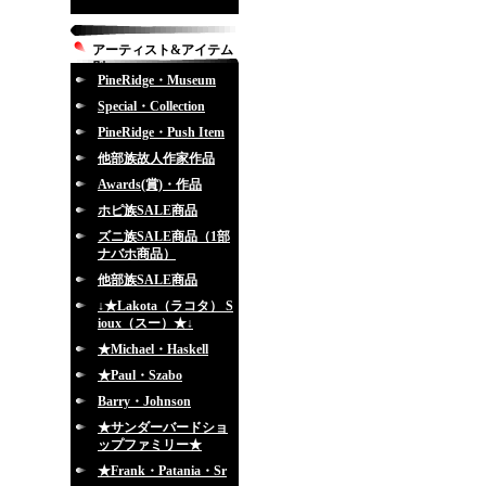
アーティスト&アイテム
別
PineRidge・Museum
Special・Collection
PineRidge・Push Item
他部族故人作家作品
Awards(賞)・作品
ホピ族SALE商品
ズニ族SALE商品（1部
ナバホ商品）
他部族SALE商品
↓★Lakota（ラコタ） S
ioux（スー）★↓
★Michael・Haskell
★Paul・Szabo
Barry・Johnson
★サンダーバードショ
ップファミリー★
★Frank・Patania・Sr