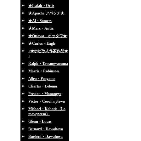
★Isaiah・Ortiz
★Apache アパッチ★
★Al・Somers
★Marc・Antia
★Ottawa オッタワ★
★Carlos・Eagle
↓★ホピ故人作家作品★
↓
Ralph・Tawangyaouma
Morris・Robinson
Allen・Pooyama
Charles・Loloma
Preston・Monongye
Victor・Coochwytewa
Michael・Kabotie（Lo
mawywesa）
Glenn・Lucas
Bernard・Dawahoya
Bueford・Dawahoya