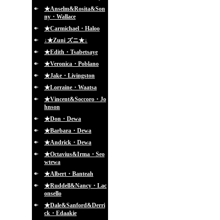
★Anselm&Rosita&Son
ny・Wallace
★Carmichael・Haloo
↓★Zuni ズニ★↓
★Edith・Tsabetsaye
★Veronica・Poblano
★Jake・Livingston
★Lorraine・Waatsa
★Vincent&Soccoro・Jo
hnson
★Don・Dewa
★Barbara・Dewa
★Andrick・Dewa
★Octavius&Irma・Seo
wtewa
★Albert・Banteah
★Ruddell&Nancy・Lac
onsello
★Dale&Sanford&Derri
ck・Edaakie