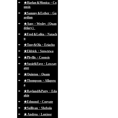
★Harlan＆Monica・Co
onsis
★Sammy＆Esther・Gu
ardian
★Amy・Wesley（Quan
delacy）
★Fred＆Lolita・Natach
u
★Tony&Ola・Eriacho
★Eldrick・Seowtewa
★Phyllis・Coonsis
★Susie&Faye・Lowsay
atee
★Quinton・Quam
★Thompson・Allapow
a
★Rayland&Patty・Eda
akie
★Edmond・Cooyate
★Sullivan・Shebola
★ Andrea・Lonjose