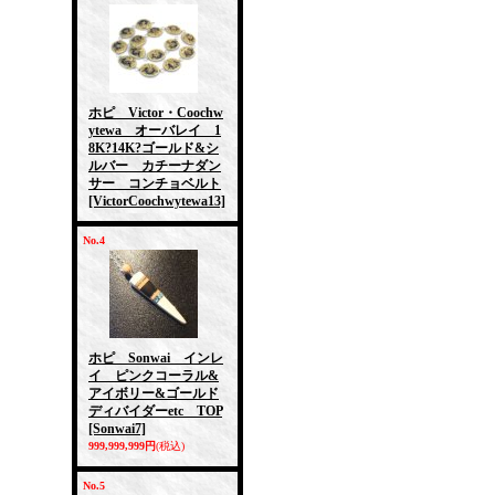
ホピ Victor・Coochw
ytewa オーバレイ 1
8K?14K?ゴールド&シ
ルバー カチーナダン
サー コンチョベルト
[VictorCoochwytewa13]
No.4
ホピ Sonwai インレ
イ ピンクコーラル&
アイボリー&ゴールド
ディバイダーetc TOP
[Sonwai7]
999,999,999円
(税込)
No.5