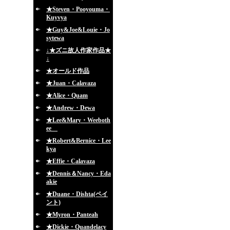
★Steven・Pooyouma・
Kuyvya
★Guy&Joe&Louie・Jo
sytewa
↓★ズニ故人作家作品★
↓
★オールド作品
★Juan・Calavaza
★Alice・Quam
★Andrew・Dewa
★Lee&Mary・Weeboth
ee
★Robert&Bernice・Lee
kya
★Effie・Calavaza
★Dennis＆Nancy・Eda
akie
★Duane・Dishta(ペイ
ント)
★Myron・Panteah
★Dickie・Quandelacy