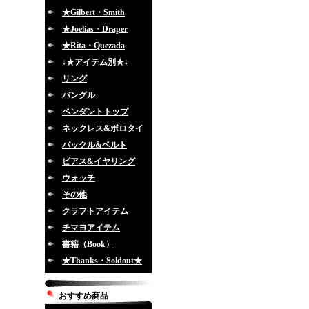
★Gilbert・Smith
★Joelias・Draper
★Rita・Quezada
↓★アイテム別★↓
リング
バングル
ペンダントトップ
ネックレス&ボロタイ
バックル&ベルト
ピアス&イヤリング
ウォッチ
その他
クラフトアイテム
チマヨアイテム
書籍（Book）
★Thanks・Soldout★
おすすめ商品