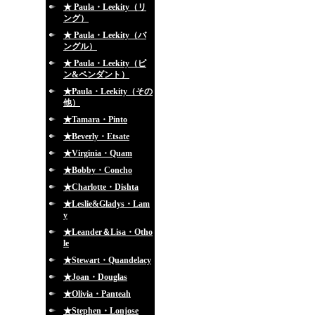
★ Paula・Leekity（リ
ング）
★ Paula・Leekity（バ
ングル）
★ Paula・Leekity（ピ
ン&ペンダント）
★Paula・Leekity（その
他）
★Tamara・Pinto
★Beverly・Etsate
★Virginia・Quam
★Bobby・Concho
★Charlotte・Dishta
★Leslie&Gladys・Lam
y
★Leander＆Lisa・Otho
le
★Stewart・Quandelacy
★Joan・Douglas
★Olivia・Panteah
★Stephen・Lonjose