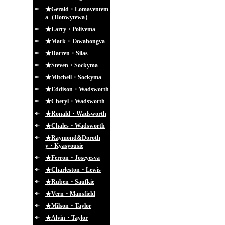
★Gerald・Lomaventem
a（Honwytewa）
★Larry・Polivema
★Mark・Tawahongva
★Darren・Silas
★Steven・Sockyma
★Mitchell・Sockyma
★Eddison・Wadsworth
★Cheryl・Wadsworth
★Ronald・Wadsworth
★Chales・Wadsworth
★Raymond&Doroth
y・Kyasyousie
★Ferron・Joseyesva
★Charleston・Lewis
★Ruben・Saufkie
★Vern・Mansfield
★Milson・Taylor
★Alvin・Taylor