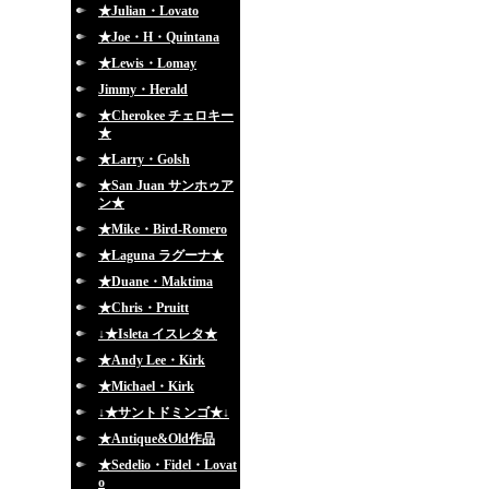
★Julian・Lovato
★Joe・H・Quintana
★Lewis・Lomay
Jimmy・Herald
★Cherokee チェロキー
★
★Larry・Golsh
★San Juan サンホゥア
ン★
★Mike・Bird-Romero
★Laguna ラグーナ★
★Duane・Maktima
★Chris・Pruitt
↓★Isleta イスレタ★
★Andy Lee・Kirk
★Michael・Kirk
↓★サントドミンゴ★↓
★Antique&Old作品
★Sedelio・Fidel・Lovat
o