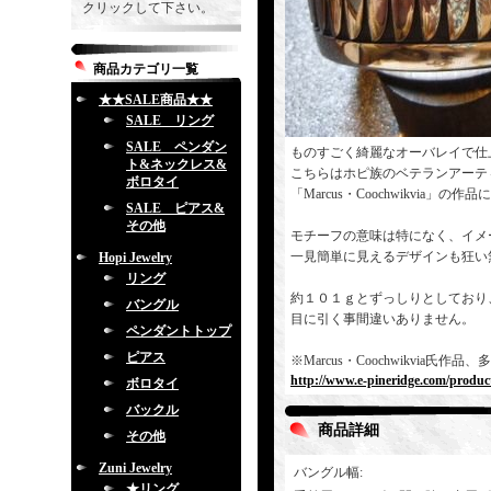
クリックして下さい。
商品カテゴリ一覧
★★SALE商品★★
SALE リング
SALE ペンダン
ものすごく綺麗なオーバレイで仕
ト&ネックレス&
こちらはホピ族のベテランアーテ
ボロタイ
「Marcus・Coochwikvia」の
SALE ピアス&
その他
モチーフの意味は特になく、イメ
一見簡単に見えるデザインも狂い
Hopi Jewelry
リング
約１０１ｇとずっしりとしており
バングル
目に引く事間違いありません。
ペンダントトップ
ピアス
※Marcus・Coochwikvi
http://www.e-pineridge.com/produc
ボロタイ
バックル
商品詳細
その他
Zuni Jewelry
バングル幅
:
★リング