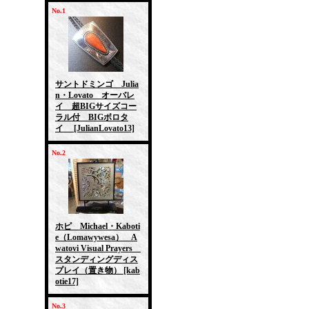
No.1
サントドミンゴ Julia
n・Lovato オーバレ
イ 超BIGサイズコー
ラル付 BIGボロタ
イ
[JulianLovato13]
No.2
ホピ Michael・Kaboti
e（Lomawywesa） A
watovi Visual Prayers
スタンディングディス
プレイ（置き物）
[kab
otie17]
No.3