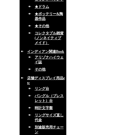
★ドラム
★ポッテリー&陶
器作品
★その他
コレクタブル雑貨
(ノンネイティブ
メイド）
インディアン関連Book
アリゾナハイウェ
イ誌
その他
店舗ディスプレイ用品e
tc
リング台
バングル（ブレス
レット）台
時計文字盤
リングサイズ直し
代金
別途販売用チェー
ン