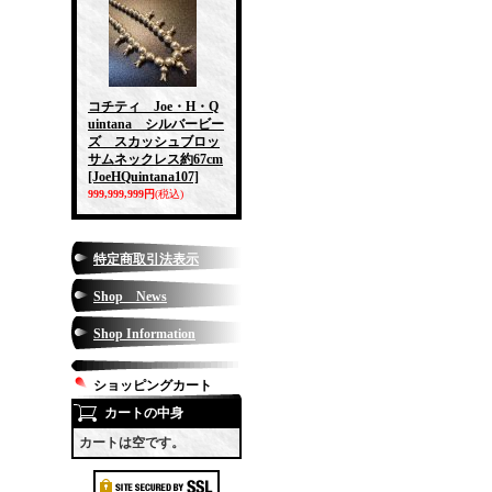
コチティ Joe・H・Q
uintana シルバービー
ズ スカッシュブロッ
サムネックレス約67cm
[JoeHQuintana107]
999,999,999円
(税込)
特定商取引法表示
Shop News
Shop Information
ショッピングカート
カートの中身
カートは空です。