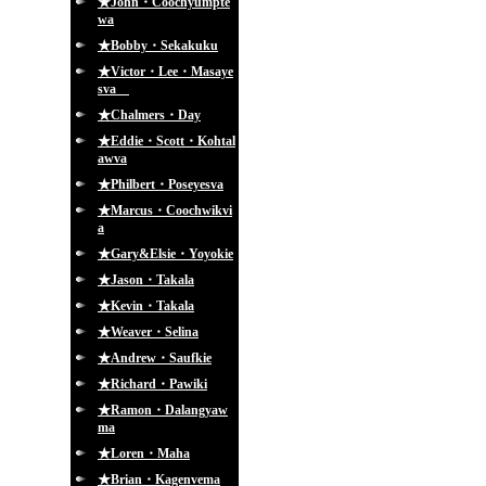
★John・Coochyumpte
wa
★Bobby・Sekakuku
★Victor・Lee・Masaye
sva
★Chalmers・Day
★Eddie・Scott・Kohtal
awva
★Philbert・Poseyesva
★Marcus・Coochwikvi
a
★Gary&Elsie・Yoyokie
★Jason・Takala
★Kevin・Takala
★Weaver・Selina
★Andrew・Saufkie
★Richard・Pawiki
★Ramon・Dalangyaw
ma
★Loren・Maha
★Brian・Kagenvema