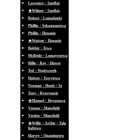
Lawrence・Saufkie
★Wilmer・Saufkie
Robert・Lomadapki
Phillip・Sekaquaptewa
Phillip・Honanie
★Watson・Honanie
Bobbie・Tewa
McBride・Lomayestewa
Billie・Ray・Hawee
Ted・Wadsworth
Hubert・Yowytewa
Norman・Honie・Sr
Tony・Kyasyousie
★Manuel・Hoyungwa
Vernon・Mansfield
Verden・Mansfield
★Willie・Archie・Tala
haftewa
Harvey・Quanimptew