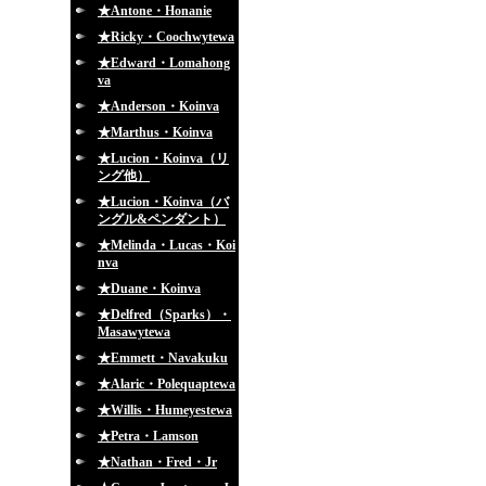
★Antone・Honanie
★Ricky・Coochwytewa
★Edward・Lomahong
va
★Anderson・Koinva
★Marthus・Koinva
★Lucion・Koinva（リ
ング他）
★Lucion・Koinva（バ
ングル&ペンダント）
★Melinda・Lucas・Koi
nva
★Duane・Koinva
★Delfred（Sparks）・
Masawytewa
★Emmett・Navakuku
★Alaric・Polequaptewa
★Willis・Humeyestewa
★Petra・Lamson
★Nathan・Fred・Jr