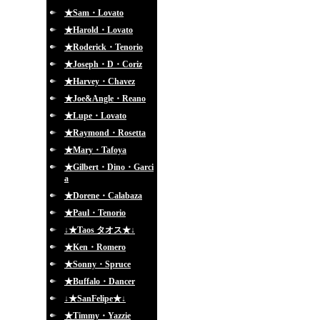
★Sam・Lovato
★Harold・Lovato
★Roderick・Tenorio
★Joseph・D・Coriz
★Harvey・Chavez
★Joe&Angle・Reano
★Lupe・Lovato
★Raymond・Rosetta
★Mary・Tafoya
★Gilbert・Dino・Garci
a
★Dorene・Calabaza
★Paul・Tenorio
↓★Taos タオス★↓
★Ken・Romero
★Sonny・Spruce
★Buffalo・Dancer
↓★SanFelipe★↓
★Timmy・Yazzie