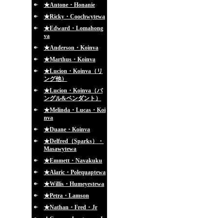
★Antone・Honanie
★Ricky・Coochwytewa
★Edward・Lomahong
va
★Anderson・Koinva
★Marthus・Koinva
★Lucion・Koinva（リ
ング他）
★Lucion・Koinva（バ
ングル&ペンダント）
★Melinda・Lucas・Koi
nva
★Duane・Koinva
★Delfred（Sparks）・
Masawytewa
★Emmett・Navakuku
★Alaric・Polequaptewa
★Willis・Humeyestewa
★Petra・Lamson
★Nathan・Fred・Jr