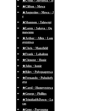
★Cyrus・Josytewa・Jr
★Clifton・Mowa
★Augustine・Mowa・J
r
★Shannon・Talawepi
★Loren・Sakeva・Qu
mawunu
★Arthur・Allen・Lom
ayestewa
★Chris・Mansfield
★Frank・Lahaleon
★Clement・Honie
★John・honie
★Riley・Polyquaptewa
★Fernando・Puhuhefv
aya
★Carol・Humeyestewa
★George・Phillips
★Trinidad&Dawn・Lu
cas
★Gene・Pooyouma