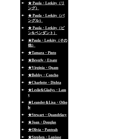
★ Paula・Leekity（リ
ング）
★ Paula・Leekity（バ
ングル）
★ Paula・Leekity（ピ
ン&ペンダント）
★Paula・Leekity（その
他）
★Tamara・Pinto
★Beverly・Etsate
★Virginia・Quam
★Bobby・Concho
★Charlotte・Dishta
★Leslie&Gladys・Lam
y
★Leander＆Lisa・Otho
le
★Stewart・Quandelacy
★Joan・Douglas
★Olivia・Panteah
★Stephen・Lonjose