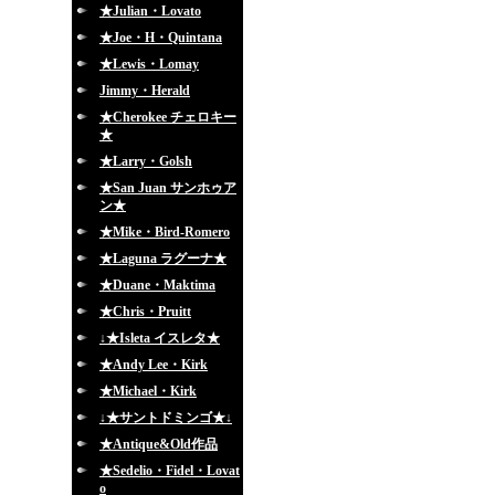
★Julian・Lovato
★Joe・H・Quintana
★Lewis・Lomay
Jimmy・Herald
★Cherokee チェロキー
★
★Larry・Golsh
★San Juan サンホゥア
ン★
★Mike・Bird-Romero
★Laguna ラグーナ★
★Duane・Maktima
★Chris・Pruitt
↓★Isleta イスレタ★
★Andy Lee・Kirk
★Michael・Kirk
↓★サントドミンゴ★↓
★Antique&Old作品
★Sedelio・Fidel・Lovat
o