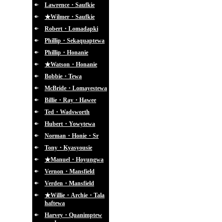
Lawrence・Saufkie
★Wilmer・Saufkie
Robert・Lomadapki
Phillip・Sekaquaptewa
Phillip・Honanie
★Watson・Honanie
Bobbie・Tewa
McBride・Lomayestewa
Billie・Ray・Hawee
Ted・Wadsworth
Hubert・Yowytewa
Norman・Honie・Sr
Tony・Kyasyousie
★Manuel・Hoyungwa
Vernon・Mansfield
Verden・Mansfield
★Willie・Archie・Tala
haftewa
Harvey・Quanimptew