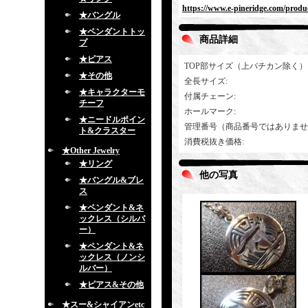
https://www.e-pineridge.com/produc
★バングル
★ペンダントトッ
商品詳細
プ
★ピアス
TOP部サイズ（上バチカン除く）
★その他
全長サイズ
:
★キャラクターモ
付属チェーン
:
チーフ
ホールマーク
:
★ニードルポイン
管理番号（商品番号ではありませ
ト&クラスター
消費税抜き価格
:
★Other Jewelry
★リング
他の写真
★バングル&ブレ
ス
★ペンダント&ネ
ックレス（シルバ
ー）
★ペンダント&ネ
ックレス（ノンシ
ルバー）
★ピアス&その他
★スー&シャイアンetc