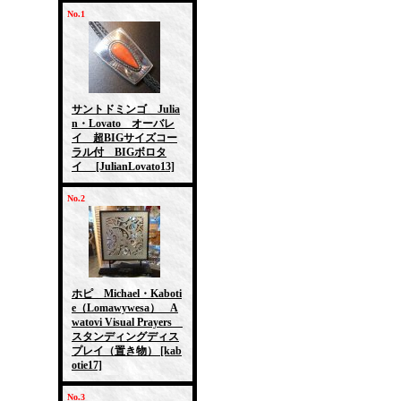
No.1
サントドミンゴ Julia
n・Lovato オーバレ
イ 超BIGサイズコー
ラル付 BIGボロタ
イ
[JulianLovato13]
No.2
ホピ Michael・Kaboti
e（Lomawywesa） A
watovi Visual Prayers
スタンディングディス
プレイ（置き物）
[kab
otie17]
No.3