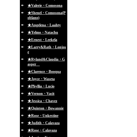
★Valerie・Comosona
★Shenel・Comosona(P
oblano)
★Angelena・Laahty
★Yelmo・Natachu
★Ernest・Leekela
★Larry&Rath・Lonjos
e
★Ryland&Claudia・G
asper
★Clarence・Booqua
★Joyce・Waseta
★Phyllia・Lucio
★Vernon・Vacit
★Jessica・Chavez
★Quinton・Bowannie
★Rose・Unkestine
★Judith・Calavaza
★Rose・Calavaza