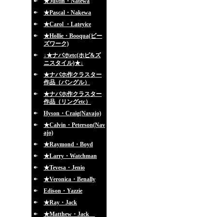
★Justin・Natewa
★Pascal・Nakewa
★Carol ・Lateyice
★Hollie・Booqua(ビー
ズワーク)
↓★ナバホetc(ホピ&ズ
ニスタイル)★↓
★ナバホ作クラスター
作品（バングル）
★ナバホ作クラスター
作品（リングetc）
Hyson・Craig(Navajo)
★Calvin・Peterson(Nav
ajo)
★Raymond・Boyd
★Larry・Watchman
★Tevesa・Jenio
★Veronica・Benally
Edison・Yazzie
★Ray・Jack
★Matthew・Jack