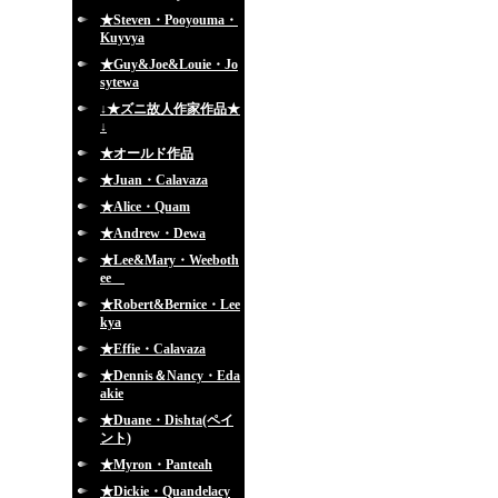
★Steven・Pooyouma・
Kuyvya
★Guy&Joe&Louie・Jo
sytewa
↓★ズニ故人作家作品★
↓
★オールド作品
★Juan・Calavaza
★Alice・Quam
★Andrew・Dewa
★Lee&Mary・Weeboth
ee
★Robert&Bernice・Lee
kya
★Effie・Calavaza
★Dennis＆Nancy・Eda
akie
★Duane・Dishta(ペイ
ント)
★Myron・Panteah
★Dickie・Quandelacy