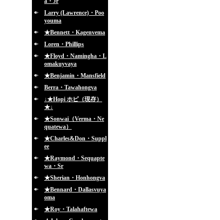
a・Jr
Larry (Lawrence)・Poo
youma
★Bennett・Kagenvema
Loren・Phillips
★Floyd・Namingha・L
omakuyvaya
★Benjamin・Mansfield
Berra・Tawahongva
↓★Hopi ホピ（現存）
★↓
★Sonwai（Verma・Ne
quatewa）
★Charles&Don・Suppl
ee
★Raymond・Sequapte
wa・Sr
★Sherian・Honhongva
★Bennard・Dallasvuya
oma
★Roy・Talahaftewa