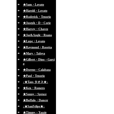
★Sam・Lovato
★Harold・Lovato
★Roderick・Tenorio
★Joseph・D・Coriz
★Harvey・Chavez
★Joe&Angle・Reano
★Lupe・Lovato
★Raymond・Rosetta
★Mary・Tafoya
★Gilbert・Dino・Garci
a
★Dorene・Calabaza
★Paul・Tenorio
↓★Taos タオス★↓
★Ken・Romero
★Sonny・Spruce
★Buffalo・Dancer
↓★SanFelipe★↓
★Timmy・Yazzie