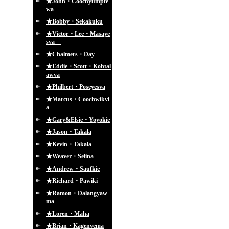
★John・Coochyumpte
wa
★Bobby・Sekakuku
★Victor・Lee・Masaye
sva
★Chalmers・Day
★Eddie・Scott・Kohtal
awva
★Philbert・Poseyesva
★Marcus・Coochwikvi
a
★Gary&Elsie・Yoyokie
★Jason・Takala
★Kevin・Takala
★Weaver・Selina
★Andrew・Saufkie
★Richard・Pawiki
★Ramon・Dalangyaw
ma
★Loren・Maha
★Brian・Kagenvema