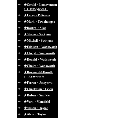
★Gerald・Lomaventem
a（Honwytewa）
★Larry・Polivema
★Mark・Tawahongva
★Darren・Silas
★Steven・Sockyma
★Mitchell・Sockyma
★Eddison・Wadsworth
★Cheryl・Wadsworth
★Ronald・Wadsworth
★Chales・Wadsworth
★Raymond&Doroth
y・Kyasyousie
★Ferron・Joseyesva
★Charleston・Lewis
★Ruben・Saufkie
★Vern・Mansfield
★Milson・Taylor
★Alvin・Taylor