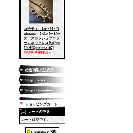
コチティ Joe・H・Q
uintana シルバービー
ズ スカッシュブロッ
サムネックレス約67cm
[JoeHQuintana107]
999,999,999円
(税込)
特定商取引法表示
Shop News
Shop Information
ショッピングカート
カートの中身
カートは空です。