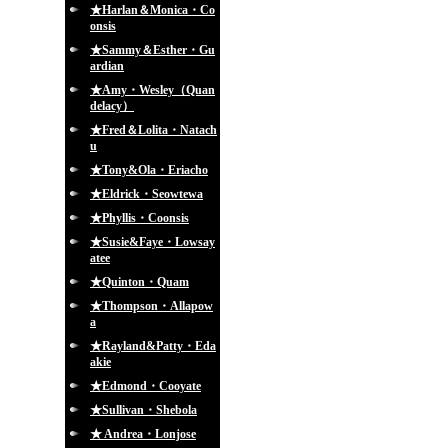
★Harlan＆Monica・Co
onsis
★Sammy＆Esther・Gu
ardian
★Amy・Wesley（Quan
delacy）
★Fred＆Lolita・Natach
u
★Tony&Ola・Eriacho
★Eldrick・Seowtewa
★Phyllis・Coonsis
★Susie&Faye・Lowsay
atee
★Quinton・Quam
★Thompson・Allapow
a
★Rayland&Patty・Eda
akie
★Edmond・Cooyate
★Sullivan・Shebola
★ Andrea・Lonjose