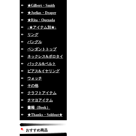
★Gilbert・Smith
★Joelias・Draper
★Rita・Quezada
↓★アイテム別★↓
リング
バングル
ペンダントトップ
ネックレス&ボロタイ
バックル&ベルト
ピアス&イヤリング
ウォッチ
その他
クラフトアイテム
チマヨアイテム
書籍（Book）
★Thanks・Soldout★
おすすめ商品