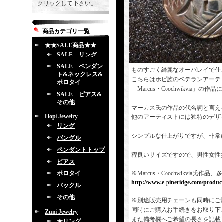
クリックして下さい。
商品カテゴリ一覧
★★SALE商品★★
SALE リング
SALE ペンダン
ものすごく綺麗なオーバレイで仕
ト&ネックレス&
こちらはホピ族のベテランアーテ
ボロタイ
「Marcus・Coochwikvia」の
SALE ピアス&
その他
マーカス氏の作品の代名詞と言え
Hopi Jewelry
他のアーティストには独特のデザ
リング
シンプルな仕上がりですが、非常
バングル
ペンダントトップ
程良いサイズですので、男性女性
ピアス
ボロタイ
※Marcus・Coochwikvi
http://www.e-pineridge.com/produc
バックル
その他
※別途販売用チェーンも同時にご
同時にご購入お手続きをお取り下
Zuni Jewelry
また備考欄へご希望の長さを記載
★リング