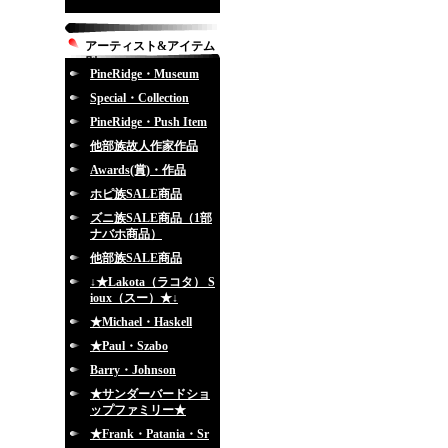
アーティスト&アイテム
別
PineRidge・Museum
Special・Collection
PineRidge・Push Item
他部族故人作家作品
Awards(賞)・作品
ホピ族SALE商品
ズニ族SALE商品（1部
ナバホ商品）
他部族SALE商品
↓★Lakota（ラコタ） S
ioux（スー）★↓
★Michael・Haskell
★Paul・Szabo
Barry・Johnson
★サンダーバードショ
ップファミリー★
★Frank・Patania・Sr