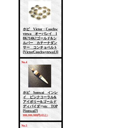
ホピ Victor・Coochw
ytewa オーバレイ 1
8K?14K?ゴールド&シ
ルバー カチーナダン
サー コンチョベルト
[VictorCoochwytewa13]
No.4
ホピ Sonwai インレ
イ ピンクコーラル&
アイボリー&ゴールド
ディバイダーetc TOP
[Sonwai7]
999,999,999円
(税込)
No.5