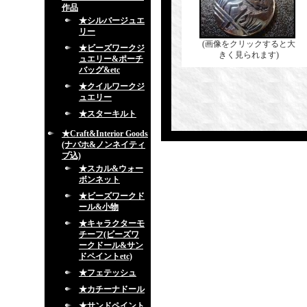
作品
★シルバージュエ
リー
(画像をクリックすると大
★ビーズワークジ
きく見られます)
ュエリー&ポーチ
バッグ&etc
★クイルワークジ
ュエリー
★スターキルト
★Craft&Interior Goods
(ナバホ&ノンネイティ
ブ込)
★スカル&ウォー
ボンネット
★ビーズワークド
ール&小物
★キャラクターモ
チーフ(ビーズワ
ークドール&サン
ドペイントetc)
★フェテッシュ
★カチーナドール
★サンドペイント