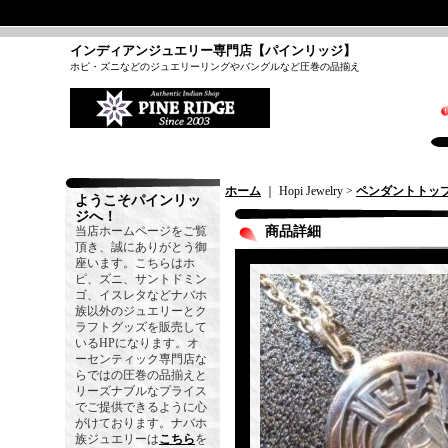
インディアンジュエリー専門店【パインリッジ】
ホピ・ズニなどのジュエリーリングやバングルなど圧巻の品揃え
ホーム
｜ Hopi Jewelry >
ペンダントトッ
ようこそパインリッ
ジへ！
当店ホームページをご覧
商品詳細
頂き、誠にありがとう御
座います。こちらはホ
ピ、ズニ、サントドミン
ゴ、イスレタなどナバホ
族以外のジュエリーとク
ラフトグッズを販売して
いるHPになります。オ
ーセンティック専門店な
らではの圧巻の品揃えと
リーズナブルなプライス
でご提供できるように心
がけております。ナバホ
族ジュエリーは
こちら
を