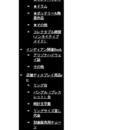
★ドラム
★ポッテリー&陶
器作品
★その他
コレクタブル雑貨
(ノンネイティブ
メイド）
インディアン関連Book
アリゾナハイウェ
イ誌
その他
店舗ディスプレイ用品e
tc
リング台
バングル（ブレス
レット）台
時計文字盤
リングサイズ直し
代金
別途販売用チェー
ン