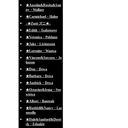
★Anselm&Rosita&Son
ny・Wallace
★Carmichael・Haloo
↓★Zuni ズニ★↓
★Edith・Tsabetsaye
★Veronica・Poblano
★Jake・Livingston
★Lorraine・Waatsa
★Vincent&Soccoro・Jo
hnson
★Don・Dewa
★Barbara・Dewa
★Andrick・Dewa
★Octavius&Irma・Seo
wtewa
★Albert・Banteah
★Ruddell&Nancy・Lac
onsello
★Dale&Sanford&Derri
ck・Edaakie