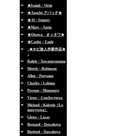
★Isaiah・Ortiz
★Apache アパッチ★
★Al・Somers
★Marc・Antia
★Ottawa オッタワ★
★Carlos・Eagle
↓★ホピ故人作家作品★
↓
Ralph・Tawangyaouma
Morris・Robinson
Allen・Pooyama
Charles・Loloma
Preston・Monongye
Victor・Coochwytewa
Michael・Kabotie（Lo
mawywesa）
Glenn・Lucas
Bernard・Dawahoya
Bueford・Dawahoya