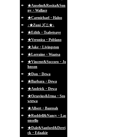
★Anselm&Rosita&Son
ny・Wallace
★Carmichael・Haloo
↓★Zuni ズニ★↓
★Edith・Tsabetsaye
★Veronica・Poblano
★Jake・Livingston
★Lorraine・Waatsa
★Vincent&Soccoro・Jo
hnson
★Don・Dewa
★Barbara・Dewa
★Andrick・Dewa
★Octavius&Irma・Seo
wtewa
★Albert・Banteah
★Ruddell&Nancy・Lac
onsello
★Dale&Sanford&Derri
ck・Edaakie