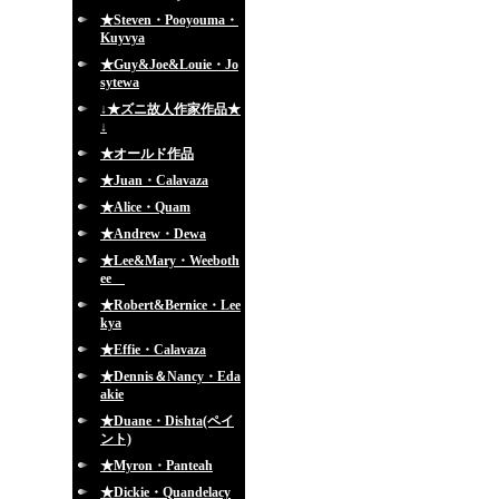
★Steven・Pooyouma・
Kuyvya
★Guy&Joe&Louie・Jo
sytewa
↓★ズニ故人作家作品★
↓
★オールド作品
★Juan・Calavaza
★Alice・Quam
★Andrew・Dewa
★Lee&Mary・Weeboth
ee
★Robert&Bernice・Lee
kya
★Effie・Calavaza
★Dennis＆Nancy・Eda
akie
★Duane・Dishta(ペイ
ント)
★Myron・Panteah
★Dickie・Quandelacy