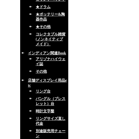
★ドラム
★ポッテリー&陶
器作品
★その他
コレクタブル雑貨
(ノンネイティブ
メイド）
インディアン関連Book
アリゾナハイウェ
イ誌
その他
店舗ディスプレイ用品e
tc
リング台
バングル（ブレス
レット）台
時計文字盤
リングサイズ直し
代金
別途販売用チェー
ン