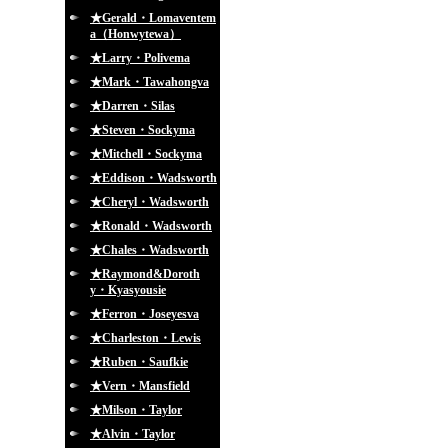
★Gerald・Lomaventem
a（Honwytewa）
★Larry・Polivema
★Mark・Tawahongva
★Darren・Silas
★Steven・Sockyma
★Mitchell・Sockyma
★Eddison・Wadsworth
★Cheryl・Wadsworth
★Ronald・Wadsworth
★Chales・Wadsworth
★Raymond&Doroth
y・Kyasyousie
★Ferron・Joseyesva
★Charleston・Lewis
★Ruben・Saufkie
★Vern・Mansfield
★Milson・Taylor
★Alvin・Taylor