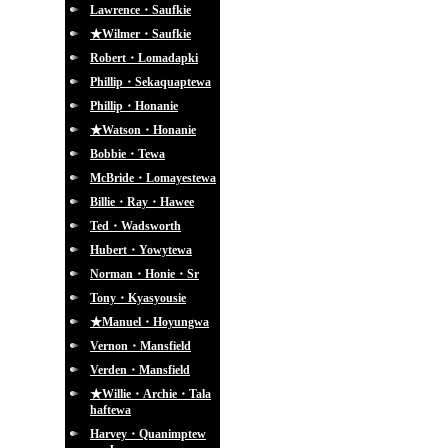
Lawrence・Saufkie
★Wilmer・Saufkie
Robert・Lomadapki
Phillip・Sekaquaptewa
Phillip・Honanie
★Watson・Honanie
Bobbie・Tewa
McBride・Lomayestewa
Billie・Ray・Hawee
Ted・Wadsworth
Hubert・Yowytewa
Norman・Honie・Sr
Tony・Kyasyousie
★Manuel・Hoyungwa
Vernon・Mansfield
Verden・Mansfield
★Willie・Archie・Tala
haftewa
Harvey・Quanimptew