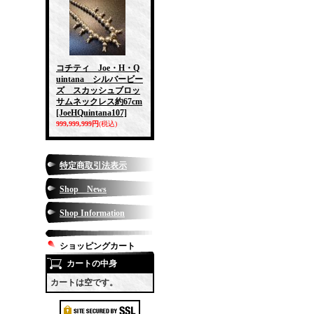
コチティ Joe・H・Q
uintana シルバービー
ズ スカッシュブロッ
サムネックレス約67cm
[JoeHQuintana107]
999,999,999円
(税込)
特定商取引法表示
Shop News
Shop Information
ショッピングカート
カートの中身
カートは空です。