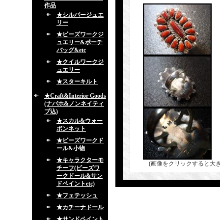
作品
★シルバージュエ
リー
★ビーズワークジ
ュエリー&ポーチ
バッグ&etc
★クイルワークジ
ュエリー
★スターキルト
★Craft&Interior Goods
(ナバホ&ノンネイティ
ブ込)
★スカル&ウォー
ボンネット
★ビーズワークド
ール&小物
★キャラクターモ
(画像をクリックすると大
チーフ(ビーズワ
ークドール&サン
ドペイントetc)
★フェテッシュ
★カチーナドール
★サンドペイント