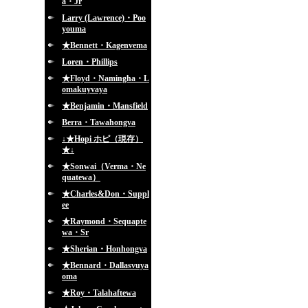
a・Jr
Larry (Lawrence)・Poo
youma
★Bennett・Kagenvema
Loren・Phillips
★Floyd・Namingha・L
omakuyvaya
★Benjamin・Mansfield
Berra・Tawahongva
↓★Hopi ホピ（現存）
★↓
★Sonwai（Verma・Ne
quatewa）
★Charles&Don・Suppl
ee
★Raymond・Sequapte
wa・Sr
★Sherian・Honhongva
★Bennard・Dallasvuya
oma
★Roy・Talahaftewa