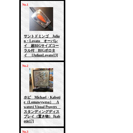
No.1
サントドミンゴ Julia
n・Lovato オーバレ
イ 超BIGサイズコー
ラル付 BIGボロタ
イ
[JulianLovato13]
No.2
ホピ Michael・Kaboti
e（Lomawywesa） A
watovi Visual Prayers
スタンディングディス
プレイ（置き物）
[kab
otie17]
No.3