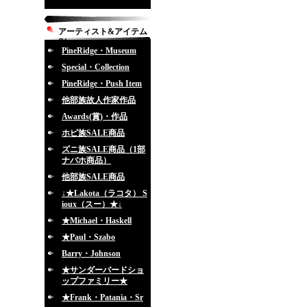
アーティスト&アイテム
別
PineRidge・Museum
Special・Collection
PineRidge・Push Item
他部族故人作家作品
Awards(賞)・作品
ホピ族SALE商品
ズニ族SALE商品（1部
ナバホ商品）
他部族SALE商品
↓★Lakota（ラコタ） S
ioux（スー）★↓
★Michael・Haskell
★Paul・Szabo
Barry・Johnson
★サンダーバードショ
ップファミリー★
★Frank・Patania・Sr