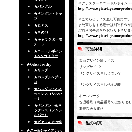
※クラスター＆ニードルポイント
★バングル
http://www.e-pineridge.com/product
★ペンダントトッ
プ
※こちらはサイズ直し可能です。
また直しをする場合は別途料金が
★ピアス
ご購入お手続きをお取り下さいま
★その他
http://www.e-pineridge.com/produc
★キャラクターモ
チーフ
商品詳細
★ニードルポイン
ト&クラスター
表面デザイン部サイズ
:
★Other Jewelry
リングサイズ
:
★リング
リングサイズ直しについて
:
★バングル&ブレ
ス
リングサイズ直し代金納期
:
★ペンダント&ネ
ックレス（シルバ
ホールマーク
:
ー）
管理番号（商品番号ではありませ
★ペンダント&ネ
消費税抜き価格
:
ックレス（ノンシ
ルバー）
★ピアス&その他
他の写真
★スー&シャイアンetc