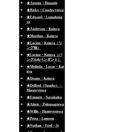
★Antone・Honanie
★Ricky・Coochwytewa
★Edward・Lomahong
va
★Anderson・Koinva
★Marthus・Koinva
★Lucion・Koinva（リ
ング他）
★Lucion・Koinva（バ
ングル&ペンダント）
★Melinda・Lucas・Koi
nva
★Duane・Koinva
★Delfred（Sparks）・
Masawytewa
★Emmett・Navakuku
★Alaric・Polequaptewa
★Willis・Humeyestewa
★Petra・Lamson
★Nathan・Fred・Jr