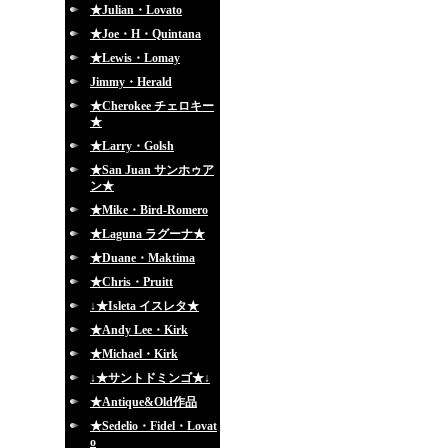
★Julian・Lovato
★Joe・H・Quintana
★Lewis・Lomay
Jimmy・Herald
★Cherokee チェロキー
★
★Larry・Golsh
★San Juan サンホゥア
ン★
★Mike・Bird-Romero
★Laguna ラグーナ★
★Duane・Maktima
★Chris・Pruitt
↓★Isleta イスレタ★
★Andy Lee・Kirk
★Michael・Kirk
↓★サントドミンゴ★↓
★Antique&Old作品
★Sedelio・Fidel・Lovat
o