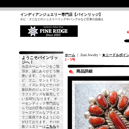
インディアンジュエリー専門店【パインリッジ】
ホピ・ズニなどのジュエリーリングやバングルなど圧巻の品揃え
ホーム
｜ Zuni Jewelry >
★ニードルポイ
ようこそパインリッ
2・5号
ジへ！
当店ホームページをご覧
頂き、誠にありがとう御
商品詳細
座います。こちらはホ
ピ、ズニ、サントドミン
ゴ、イスレタなどナバホ
族以外のジュエリーとク
ラフトグッズを販売して
いるHPになります。オ
ーセンティック専門店な
らではの圧巻の品揃えと
リーズナブルなプライス
でご提供できるように心
がけております。ナバホ
族ジュエリーは
こちら
を