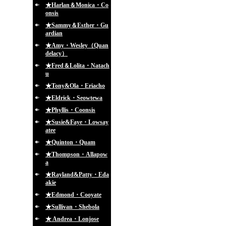
★Harlan＆Monica・Co
onsis
★Sammy＆Esther・Gu
ardian
★Amy・Wesley（Quan
delacy）
★Fred＆Lolita・Natach
u
★Tony&Ola・Eriacho
★Eldrick・Seowtewa
★Phyllis・Coonsis
★Susie&Faye・Lowsay
atee
★Quinton・Quam
★Thompson・Allapow
a
★Rayland&Patty・Eda
akie
★Edmond・Cooyate
★Sullivan・Shebola
★ Andrea・Lonjose