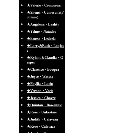
★Valerie・Comosona
★Shenel・Comosona(P
oblano)
★Angelena・Laahty
★Yelmo・Natachu
★Ernest・Leekela
★Larry&Rath・Lonjos
e
★Ryland&Claudia・G
asper
★Clarence・Booqua
★Joyce・Waseta
★Phyllia・Lucio
★Vernon・Vacit
★Jessica・Chavez
★Quinton・Bowannie
★Rose・Unkestine
★Judith・Calavaza
★Rose・Calavaza