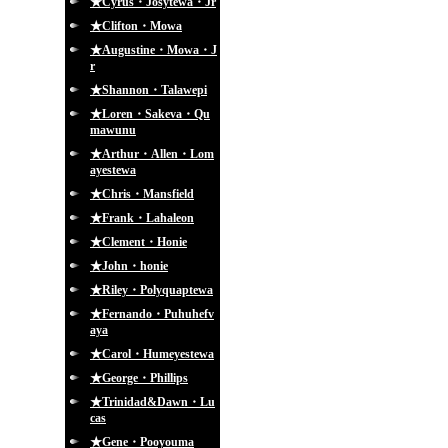
★Cyrus・Josytewa・Jr
★Clifton・Mowa
★Augustine・Mowa・J
r
★Shannon・Talawepi
★Loren・Sakeva・Qu
mawunu
★Arthur・Allen・Lom
ayestewa
★Chris・Mansfield
★Frank・Lahaleon
★Clement・Honie
★John・honie
★Riley・Polyquaptewa
★Fernando・Puhuhefv
aya
★Carol・Humeyestewa
★George・Phillips
★Trinidad&Dawn・Lu
cas
★Gene・Pooyouma