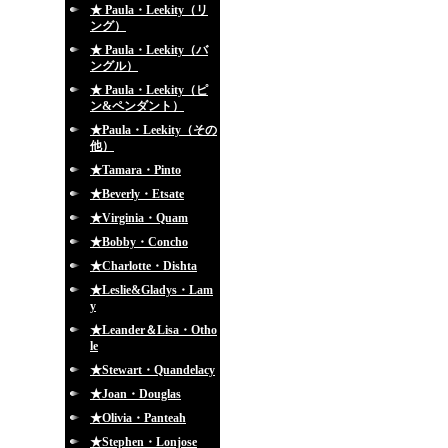
★ Paula・Leekity（リ
ング）
★ Paula・Leekity（バ
ングル）
★ Paula・Leekity（ピ
ン&ペンダント）
★Paula・Leekity（その
他）
★Tamara・Pinto
★Beverly・Etsate
★Virginia・Quam
★Bobby・Concho
★Charlotte・Dishta
★Leslie&Gladys・Lam
y
★Leander＆Lisa・Otho
le
★Stewart・Quandelacy
★Joan・Douglas
★Olivia・Panteah
★Stephen・Lonjose