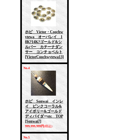
ホピ Victor・Coochw
ytewa オーバレイ 1
8K?14K?ゴールド&シ
ルバー カチーナダン
サー コンチョベルト
[VictorCoochwytewa13]
No.4
ホピ Sonwai インレ
イ ピンクコーラル&
アイボリー&ゴールド
ディバイダーetc TOP
[Sonwai7]
999,999,999円
(税込)
No.5