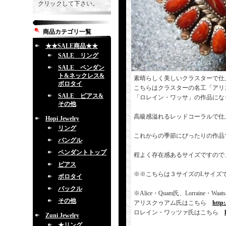
クリックして下さい。
商品カテゴリ一覧
★★SALE商品★★
SALE リング
SALE ペンダン
ト&ネックレス&
素晴らしく美しいクラスターで仕
ボロタイ
こちらはクラスターの名工「アリ
SALE ピアス&
「ロレイン・ワッサ」の作品にな
その他
高級感溢れるレッドコーラルで仕
Hopi Jewelry
リング
これからの季節にぴったりの作品
バングル
ペンダントトップ
程よく存在感あるサイズですので
ピアス
※※こちらは３サイズのLサイズ
ボロタイ
バックル
※Alice・Quam氏、Lorrai
その他
アリスクゥアム氏はこちら
http
ロレイン・ワッツァ氏はこちら
Zuni Jewelry
★リング