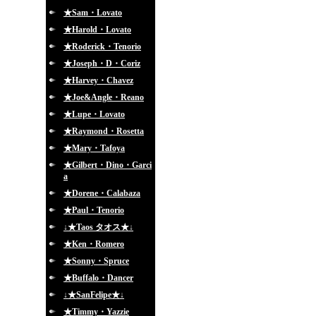
★Sam・Lovato
★Harold・Lovato
★Roderick・Tenorio
★Joseph・D・Coriz
★Harvey・Chavez
★Joe&Angle・Reano
★Lupe・Lovato
★Raymond・Rosetta
★Mary・Tafoya
★Gilbert・Dino・Garci
a
★Dorene・Calabaza
★Paul・Tenorio
↓★Taos タオス★↓
★Ken・Romero
★Sonny・Spruce
★Buffalo・Dancer
↓★SanFelipe★↓
★Timmy・Yazzie