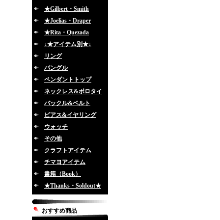
★Gilbert・Smith
★Joelias・Draper
★Rita・Quezada
↓★アイテム別★↓
リング
バングル
ペンダントトップ
ネックレス&ボロタイ
バックル&ベルト
ピアス&イヤリング
ウォッチ
その他
クラフトアイテム
チマヨアイテム
書籍（Book）
★Thanks・Soldout★
おすすめ商品