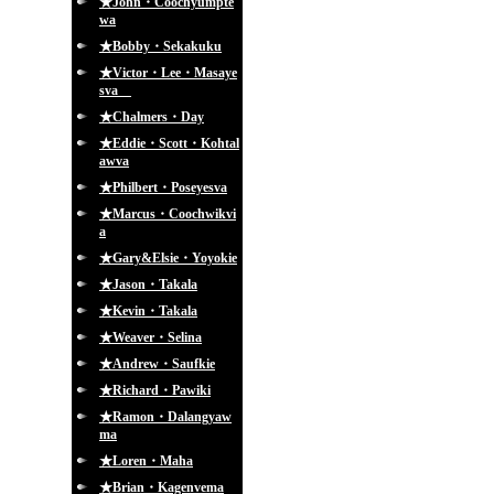
★John・Coochyumpte
wa
★Bobby・Sekakuku
★Victor・Lee・Masaye
sva
★Chalmers・Day
★Eddie・Scott・Kohtal
awva
★Philbert・Poseyesva
★Marcus・Coochwikvi
a
★Gary&Elsie・Yoyokie
★Jason・Takala
★Kevin・Takala
★Weaver・Selina
★Andrew・Saufkie
★Richard・Pawiki
★Ramon・Dalangyaw
ma
★Loren・Maha
★Brian・Kagenvema