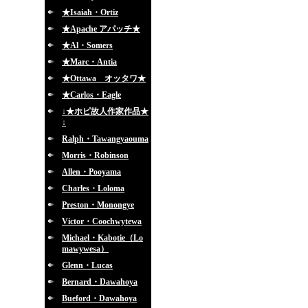
★Isaiah・Ortiz
★Apache アパッチ★
★Al・Somers
★Marc・Antia
★Ottawa オッタワ★
★Carlos・Eagle
↓★ホピ故人作家作品★
↓
Ralph・Tawangyaouma
Morris・Robinson
Allen・Pooyama
Charles・Loloma
Preston・Monongye
Victor・Coochwytewa
Michael・Kabotie（Lo
mawywesa）
Glenn・Lucas
Bernard・Dawahoya
Bueford・Dawahoya