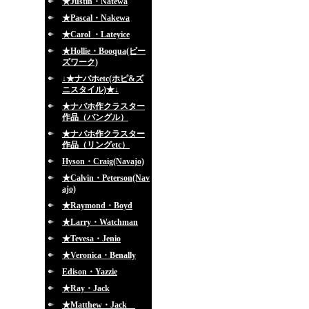
★Justin・Natewa
★Pascal・Nakewa
★Carol ・Lateyice
★Hollie・Booqua(ビー
ズワーク)
↓★ナバホetc(ホピ&ズ
ニスタイル)★↓
★ナバホ作クラスター
作品（バングル）
★ナバホ作クラスター
作品（リングetc）
Hyson・Craig(Navajo)
★Calvin・Peterson(Nav
ajo)
★Raymond・Boyd
★Larry・Watchman
★Tevesa・Jenio
★Veronica・Benally
Edison・Yazzie
★Ray・Jack
★Matthew・Jack