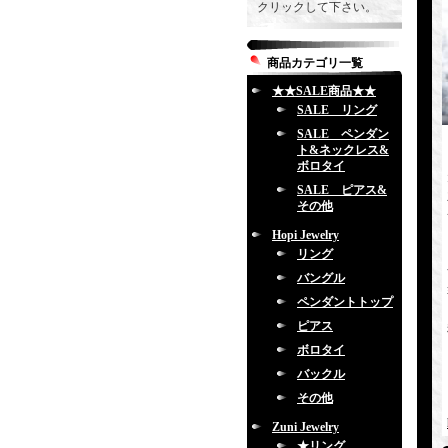
クリックして下さい。
商品カテゴリ一覧
★★SALE商品★★
SALE リング
SALE ペンダン
ト&ネックレス&
ボロタイ
SALE ピアス&
その他
Hopi Jewelry
リング
バングル
ペンダントトップ
ピアス
ボロタイ
バックル
その他
Zuni Jewelry
★リング