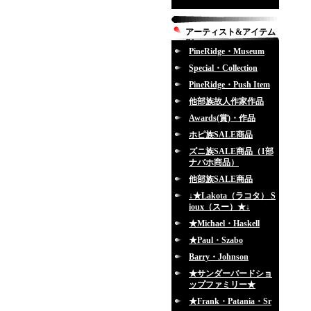
アーティスト&アイテム
別
PineRidge・Museum
Special・Collection
PineRidge・Push Item
他部族故人作家作品
Awards(賞)・作品
ホピ族SALE商品
ズニ族SALE商品（1部
ナバホ商品）
他部族SALE商品
↓★Lakota（ラコタ） S
ioux（スー）★↓
★Michael・Haskell
★Paul・Szabo
Barry・Johnson
★サンダーバードショ
ップファミリー★
★Frank・Patania・Sr