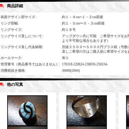
商品詳細
表面デザイン部サイズ
:
約１・４cm×１・２cm前後
リング部幅
:
約１・５cm〜０・３cm前後
リングサイズ
:
約１９号
リングサイズ直しについて
:
アップダウン共に可能 ご希望サイズをお
より不可能な場合もあります）
リングサイズ直し代金納期
:
別途２５００〜５０００円プラス税（号数
直しご希望の方はご購入前に希望サイズを
ホールマーク
:
有り
管理番号（商品番号ではありません）
:
170318-220824-230830-250334-
消費税抜き価格
:
36000(2604)
他の写真