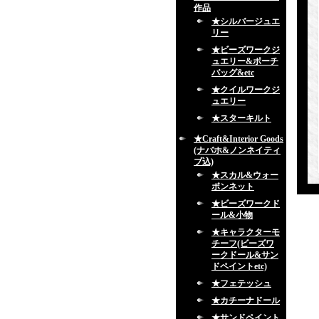
作品
★シルバージュエ
リー
★ビーズワークジ
ュエリー&ポーチ
バッグ&etc
★クイルワークジ
ュエリー
★スターキルト
★Craft&Interior Goods
(ナバホ&ノンネイティ
ブ込)
★スカル&ウォー
ボンネット
★ビーズワークド
ール&小物
★キャラクターモ
チーフ(ビーズワ
ークドール&サン
ドペイントetc)
★フェテッシュ
★カチーナドール
★サンドペイント