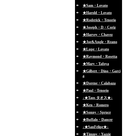
★Sam・Lovato
★Harold・Lovato
★Roderick・Tenorio
★Joseph・D・Coriz
★Harvey・Chavez
★Joe&Angle・Reano
★Lupe・Lovato
★Raymond・Rosetta
★Mary・Tafoya
★Gilbert・Dino・Garci
a
★Dorene・Calabaza
★Paul・Tenorio
↓★Taos タオス★↓
★Ken・Romero
★Sonny・Spruce
★Buffalo・Dancer
↓★SanFelipe★↓
★Timmy・Yazzie