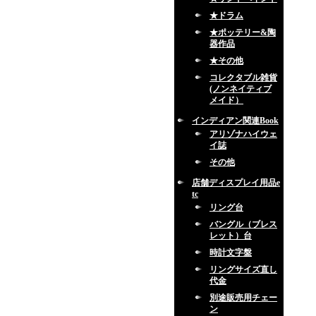
★ドラム
★ポッテリー&陶
器作品
★その他
コレクタブル雑貨
(ノンネイティブ
メイド）
インディアン関連Book
アリゾナハイウェ
イ誌
その他
店舗ディスプレイ用品e
tc
リング台
バングル（ブレス
レット）台
時計文字盤
リングサイズ直し
代金
別途販売用チェー
ン