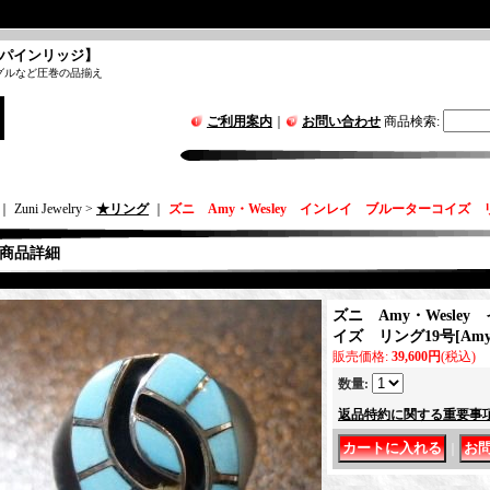
パインリッジ】
グルなど圧巻の品揃え
ご利用案内
｜
お問い合わせ
商品検索
:
｜ Zuni Jewelry >
★リング
｜
ズニ Amy・Wesley インレイ ブルーターコイズ 
商品詳細
ズニ Amy・Wesle
イズ リング19号
[
Amy
販売価格
:
39,600円
(税込)
数量
:
返品特約に関する重要事
｜