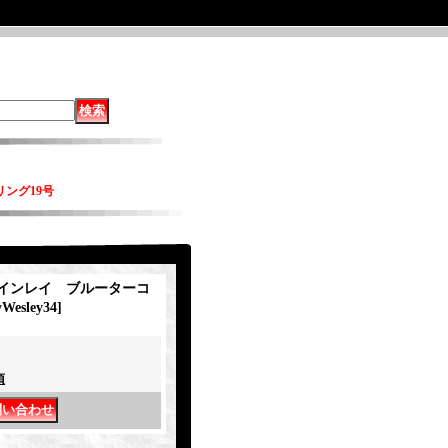
リング19号
y インレイ ブルーターコ
Wesley34
]
項