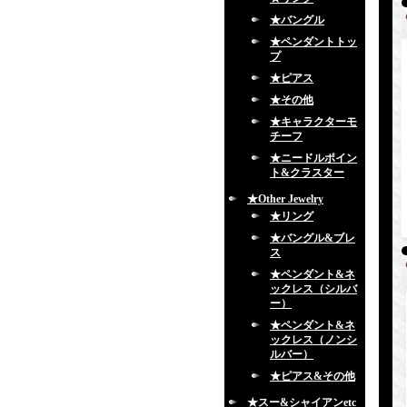
★バングル
★ペンダントトッ
プ
★ピアス
★その他
★キャラクターモ
チーフ
★ニードルポイン
ト&クラスター
★Other Jewelry
★リング
★バングル&ブレ
ス
★ペンダント&ネ
ックレス（シルバ
ー）
★ペンダント&ネ
ックレス（ノンシ
ルバー）
★ピアス&その他
★スー&シャイアンetc