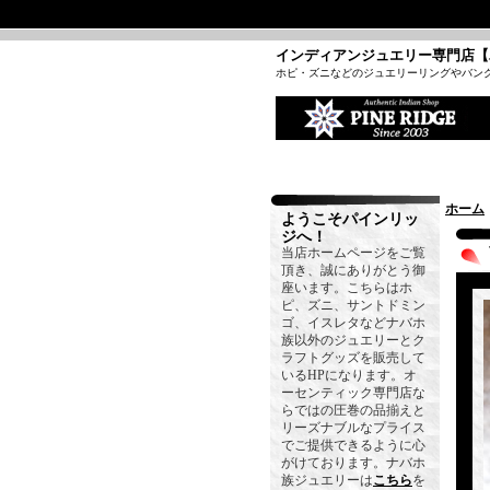
インディアンジュエリー専門店【
ホピ・ズニなどのジュエリーリングやバン
ホーム
ようこそパインリッ
ジへ！
当店ホームページをご覧
頂き、誠にありがとう御
座います。こちらはホ
ピ、ズニ、サントドミン
ゴ、イスレタなどナバホ
族以外のジュエリーとク
ラフトグッズを販売して
いるHPになります。オ
ーセンティック専門店な
らではの圧巻の品揃えと
リーズナブルなプライス
でご提供できるように心
がけております。ナバホ
族ジュエリーは
こちら
を