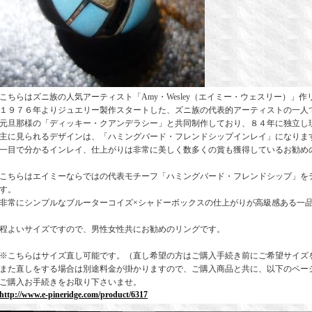
こちらはズニ族の人気アーティスト「Amy・Wesley（エイミー・ウェスリー）」
１９７６年よりジュエリー製作スタートした、ズニ族の代表的アーティストの一人
元旦那様の「ディッキー・クアンデラシー」と共同制作しており、８４年に独立し
主に見られるデザインは、「ハミングバード・フレンドシップインレイ」になりま
一目で分かるインレイ、仕上がりは非常に美しく数多くの賞も獲得しているお勧め
こちらはエイミーならではの代表モチーフ「ハミングバード・フレンドシップ」を
す。
非常にシンプルなブルーターコイズ×シャドーボックスの仕上がりが高級感ある一
程よいサイズですので、男性女性共にお勧めのリングです。
※こちらはサイズ直し可能です。（直し希望の方はご購入手続き前にご希望サイズ
また直しをする場合は別途料金が掛かりますので、ご購入商品と共に、以下のペー
ご購入お手続きをお取り下さいませ。
http://www.e-pineridge.com/product/6317