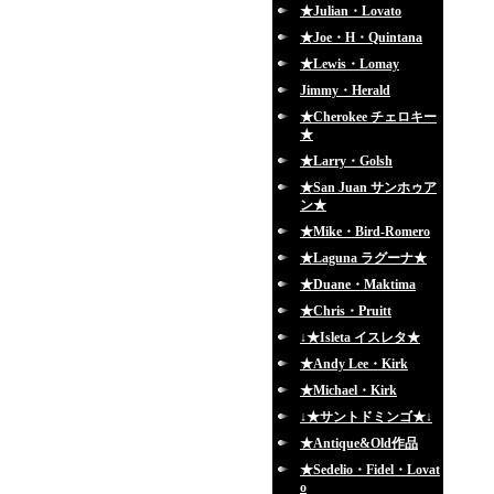
★Julian・Lovato
★Joe・H・Quintana
★Lewis・Lomay
Jimmy・Herald
★Cherokee チェロキー
★
★Larry・Golsh
★San Juan サンホゥア
ン★
★Mike・Bird-Romero
★Laguna ラグーナ★
★Duane・Maktima
★Chris・Pruitt
↓★Isleta イスレタ★
★Andy Lee・Kirk
★Michael・Kirk
↓★サントドミンゴ★↓
★Antique&Old作品
★Sedelio・Fidel・Lovat
o