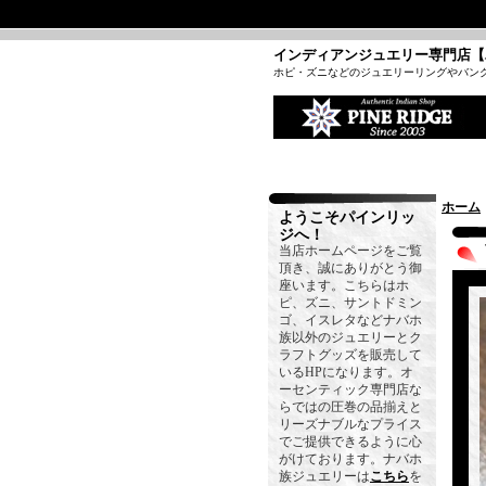
インディアンジュエリー専門店【
ホピ・ズニなどのジュエリーリングやバン
ホーム
ようこそパインリッ
ジへ！
当店ホームページをご覧
頂き、誠にありがとう御
座います。こちらはホ
ピ、ズニ、サントドミン
ゴ、イスレタなどナバホ
族以外のジュエリーとク
ラフトグッズを販売して
いるHPになります。オ
ーセンティック専門店な
らではの圧巻の品揃えと
リーズナブルなプライス
でご提供できるように心
がけております。ナバホ
族ジュエリーは
こちら
を