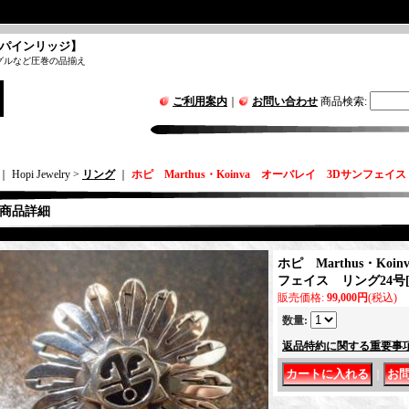
パインリッジ】
グルなど圧巻の品揃え
ご利用案内
｜
お問い合わせ
商品検索
:
｜ Hopi Jewelry >
リング
｜
ホピ Marthus・Koinva オーバレイ 3Dサンフェイ
商品詳細
ホピ Marthus・Ko
フェイス リング24号
販売価格
:
99,000円
(税込)
数量
:
返品特約に関する重要事
｜