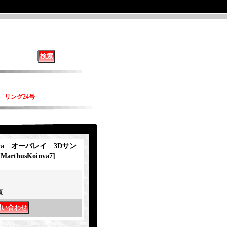
ス リング24号
inva オーバレイ 3Dサン
[
MarthusKoinva7
]
項