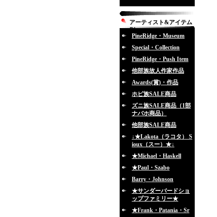
アーティスト&アイテム
別
PineRidge・Museum
Special・Collection
PineRidge・Push Item
他部族故人作家作品
Awards(賞)・作品
ホピ族SALE商品
ズニ族SALE商品（1部
ナバホ商品）
他部族SALE商品
↓★Lakota（ラコタ） S
ioux（スー）★↓
★Michael・Haskell
★Paul・Szabo
Barry・Johnson
★サンダーバードショ
ップファミリー★
★Frank・Patania・Sr