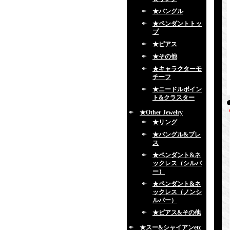
★バングル
★ペンダントトッ
プ
★ピアス
★その他
★キャラクターモ
チーフ
★ニードルポイン
ト&クラスター
★Other Jewelry
★リング
★バングル&ブレ
ス
★ペンダント&ネ
ックレス（シルバ
ー）
★ペンダント&ネ
ックレス（ノンシ
ルバー）
★ピアス&その他
★スー&シャイアンetc