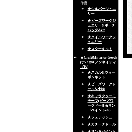
作品
★シルバージュエ
リー
★ビーズワークジ
ュエリー&ポーチ
バッグ&etc
★クイルワークジ
ュエリー
★スターキルト
★Craft&Interior Goods
(ナバホ&ノンネイティ
ブ込)
★スカル&ウォー
ボンネット
★ビーズワークド
ール&小物
★キャラクターモ
チーフ(ビーズワ
ークドール&サン
ドペイントetc)
★フェテッシュ
★カチーナドール
★サンドペイント