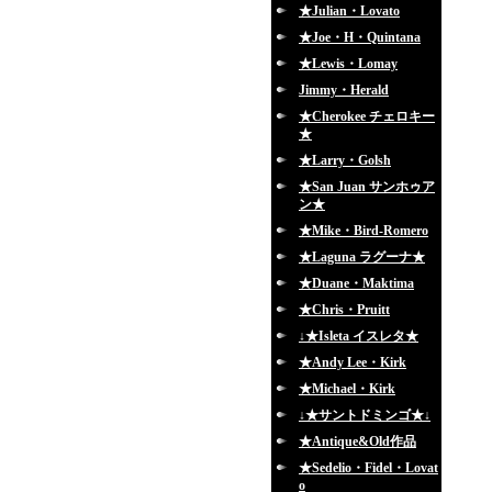
★Julian・Lovato
★Joe・H・Quintana
★Lewis・Lomay
Jimmy・Herald
★Cherokee チェロキー
★
★Larry・Golsh
★San Juan サンホゥア
ン★
★Mike・Bird-Romero
★Laguna ラグーナ★
★Duane・Maktima
★Chris・Pruitt
↓★Isleta イスレタ★
★Andy Lee・Kirk
★Michael・Kirk
↓★サントドミンゴ★↓
★Antique&Old作品
★Sedelio・Fidel・Lovat
o