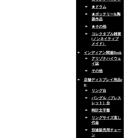
★ドラム
★ポッテリー&陶
器作品
★その他
コレクタブル雑貨
(ノンネイティブ
メイド）
インディアン関連Book
アリゾナハイウェ
イ誌
その他
店舗ディスプレイ用品e
tc
リング台
バングル（ブレス
レット）台
時計文字盤
リングサイズ直し
代金
別途販売用チェー
ン