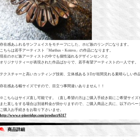
存在感あふれるサンフェイスをモチーフにした、ホピ族のリングになります。
こちらは若手アーティスト「Marthus・Koinva」の作品になります。
現在のホピ族アーティストの中でも個性溢れるデザインセンスと
オリジナリティーが表現された作品ばかりで、若手有望アーティストの一人です。
テクスチャーと高いカッティング技術、立体感ある３Dが垣間見れる素晴らしい作
存在感ある幅サイズですので、目立つ事間違いありません！！
※こちらはサイズ直し可能です。（直し希望の方はご購入手続き前にご希望サイズ
また直しをする場合は別途料金が掛かりますので、ご購入商品と共に、以下のペー
ご購入お手続きをお取り下さいませ。
http://www.e-pineridge.com/product/6317
商品詳細