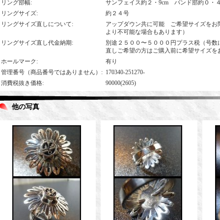
リング部幅
:
サンフェイス約２・9cm バンド部約０・４
リングサイズ
:
約２４号
リングサイズ直しについて
:
アップダウン共に可能 ご希望サイズをお
より不可能な場合もあります）
リングサイズ直し代金納期
:
別途２５００〜５０００円プラス税（号数
直しご希望の方はご購入前に希望サイズを
ホールマーク
:
有り
管理番号（商品番号ではありません）
:
170340-251270-
消費税抜き価格
:
90000(2605)
他の写真