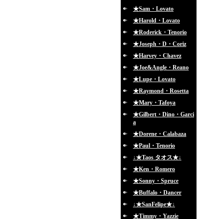
★Sam・Lovato
★Harold・Lovato
★Roderick・Tenorio
★Joseph・D・Coriz
★Harvey・Chavez
★Joe&Angle・Reano
★Lupe・Lovato
★Raymond・Rosetta
★Mary・Tafoya
★Gilbert・Dino・Garci
a
★Dorene・Calabaza
★Paul・Tenorio
↓★Taos タオス★↓
★Ken・Romero
★Sonny・Spruce
★Buffalo・Dancer
↓★SanFelipe★↓
★Timmy・Yazzie