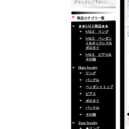
クリックして下さい。
商品カテゴリ一覧
★★SALE商品★★
SALE リング
SALE ペンダン
ト&ネックレス&
ボロタイ
SALE ピアス&
その他
Hopi Jewelry
リング
バングル
ペンダントトップ
ピアス
ボロタイ
バックル
その他
Zuni Jewelry
★リング