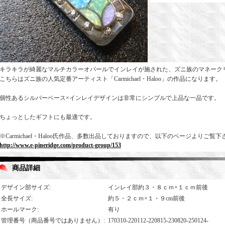
キラキラが綺麗なマルチカラーオパールでインレイが施された、ズニ族のマネーク
こちらはズニ族の人気定番アーティスト「Carmichael・Haloo」の作品になります。
個性あるシルバーベース×インレイデザインは非常にシンプルで上品な一品です。
ちょっとしたギフトにも最適です。
※Carmichael・Haloo氏作品、多数出品しておりますので、以下のページよりご覧
http://www.e-pineridge.com/product-group/153
商品詳細
デザイン部サイズ
:
インレイ部約３・８ｃｍ×１ｃｍ前後
全長サイズ
:
約５・２ｃｍ×１・９cm前後
ホールマーク
:
有り
管理番号（商品番号ではありません）
:
170310-220112-220815-230820-250124-