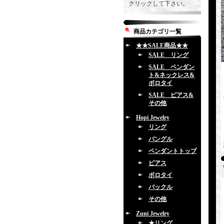
クリックして下さい。
商品カテゴリ一覧
★★SALE商品★★
SALE リング
SALE ペンダン
ト&ネックレス&
ボロタイ
SALE ピアス&
その他
Hopi Jewelry
リング
バングル
ペンダントトップ
ピアス
ボロタイ
バックル
その他
Zuni Jewelry
★リング