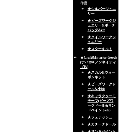
作品
★シルバージュエ
リー
★ビーズワークジ
ュエリー&ポーチ
バッグ&etc
★クイルワークジ
ュエリー
★スターキルト
★Craft&Interior Goods
(ナバホ&ノンネイティ
ブ込)
★スカル&ウォー
ボンネット
★ビーズワークド
ール&小物
★キャラクターモ
チーフ(ビーズワ
ークドール&サン
ドペイントetc)
★フェテッシュ
★カチーナドール
★サンドペイント