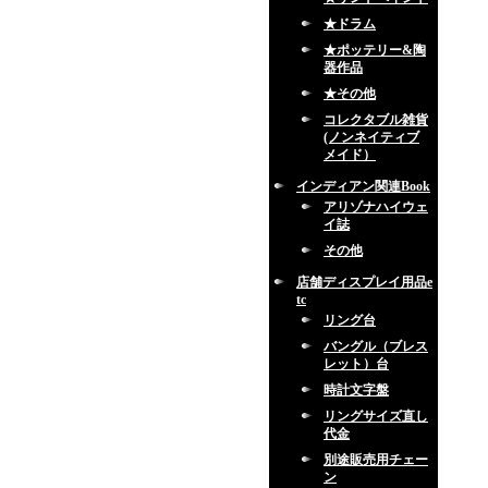
★ドラム
★ポッテリー&陶
器作品
★その他
コレクタブル雑貨
(ノンネイティブ
メイド）
インディアン関連Book
アリゾナハイウェ
イ誌
その他
店舗ディスプレイ用品e
tc
リング台
バングル（ブレス
レット）台
時計文字盤
リングサイズ直し
代金
別途販売用チェー
ン