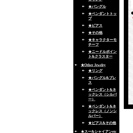
★バングル
★ペンダントトッ
プ
★ピアス
★その他
★キャラクターモ
チーフ
★ニードルポイン
ト&クラスター
★Other Jewelry
★リング
★バングル&ブレ
ス
★ペンダント&ネ
ックレス（シルバ
ー）
★ペンダント&ネ
ックレス（ノンシ
ルバー）
★ピアス&その他
★スー&シャイアンetc