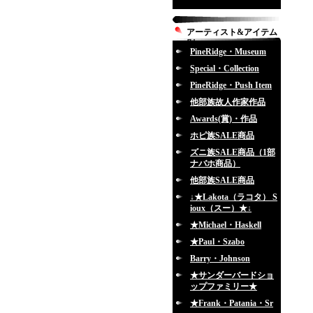
アーティスト&アイテム
別
PineRidge・Museum
Special・Collection
PineRidge・Push Item
他部族故人作家作品
Awards(賞)・作品
ホピ族SALE商品
ズニ族SALE商品（1部
ナバホ商品）
他部族SALE商品
↓★Lakota（ラコタ） S
ioux（スー）★↓
★Michael・Haskell
★Paul・Szabo
Barry・Johnson
★サンダーバードショ
ップファミリー★
★Frank・Patania・Sr