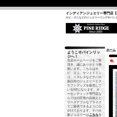
インディアンジュエリー専門店【
ホピ・ズニなどのジュエリーリングやバン
ホーム
ようこそパインリッ
ジへ！
当店ホームページをご覧
頂き、誠にありがとう御
座います。こちらはホ
ピ、ズニ、サントドミン
ゴ、イスレタなどナバホ
族以外のジュエリーとク
ラフトグッズを販売して
いるHPになります。オ
ーセンティック専門店な
らではの圧巻の品揃えと
リーズナブルなプライス
でご提供できるように心
がけております。ナバホ
族ジュエリーは
こちら
を