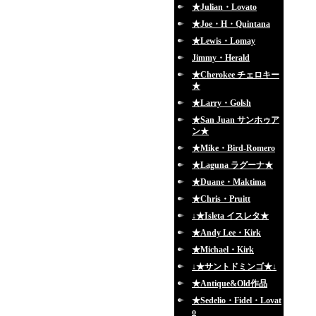
★Julian・Lovato
★Joe・H・Quintana
★Lewis・Lomay
Jimmy・Herald
★Cherokee チェロキー
★
★Larry・Golsh
★San Juan サンホゥア
ン★
★Mike・Bird-Romero
★Laguna ラグーナ★
★Duane・Maktima
★Chris・Pruitt
↓★Isleta イスレタ★
★Andy Lee・Kirk
★Michael・Kirk
↓★サントドミンゴ★↓
★Antique&Old作品
★Sedelio・Fidel・Lovat
o