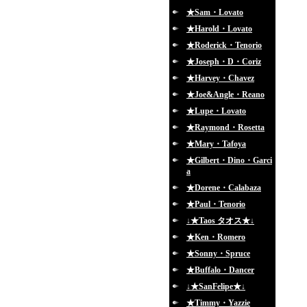
★Sam・Lovato
★Harold・Lovato
★Roderick・Tenorio
★Joseph・D・Coriz
★Harvey・Chavez
★Joe&Angle・Reano
★Lupe・Lovato
★Raymond・Rosetta
★Mary・Tafoya
★Gilbert・Dino・Garci
a
★Dorene・Calabaza
★Paul・Tenorio
↓★Taos タオス★↓
★Ken・Romero
★Sonny・Spruce
★Buffalo・Dancer
↓★SanFelipe★↓
★Timmy・Yazzie