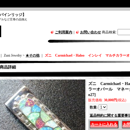
パインリッジ】
グルなど圧巻の品揃え
ご利用案内
｜
お問い合わせ
商品検索
:
｜ Zuni Jewelry >
★その他
｜
ズニ Carmichael・Haloo インレイ マルチカ
商品詳細
ズニ Carmichael
ラーオパール マネー
o27
]
販売価格
:
30,800円
(税込)
数量
:
返品特約に関する重要事
｜