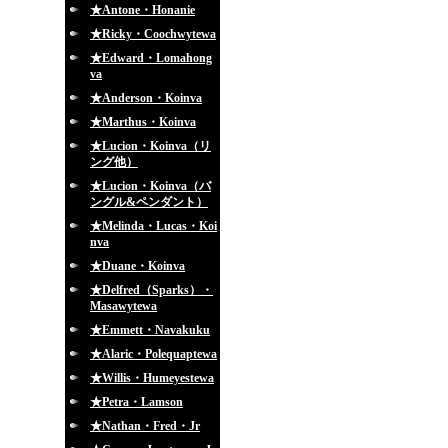
★Antone・Honanie
★Ricky・Coochwytewa
★Edward・Lomahong
va
★Anderson・Koinva
★Marthus・Koinva
★Lucion・Koinva（リ
ング他）
★Lucion・Koinva（バ
ングル&ペンダント）
★Melinda・Lucas・Koi
nva
★Duane・Koinva
★Delfred（Sparks）・
Masawytewa
★Emmett・Navakuku
★Alaric・Polequaptewa
★Willis・Humeyestewa
★Petra・Lamson
★Nathan・Fred・Jr