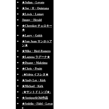
★Julian・Lovato
★Joe・H・Quintana
★Lewis・Lomay
Jimmy・Herald
★Cherokee チェロキー
★
★Larry・Golsh
★San Juan サンホゥア
ン★
★Mike・Bird-Romero
★Laguna ラグーナ★
★Duane・Maktima
★Chris・Pruitt
↓★Isleta イスレタ★
★Andy Lee・Kirk
★Michael・Kirk
↓★サントドミンゴ★↓
★Antique&Old作品
★Sedelio・Fidel・Lovat
o