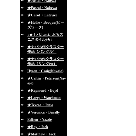
★Justin・Natewa
★Pascal・Nakewa
★Carol ・Lateyice
★Hollie・Booqua(ビー
ズワーク)
↓★ナバホetc(ホピ&ズ
ニスタイル)★↓
★ナバホ作クラスター
作品（バングル）
★ナバホ作クラスター
作品（リングetc）
Hyson・Craig(Navajo)
★Calvin・Peterson(Nav
ajo)
★Raymond・Boyd
★Larry・Watchman
★Tevesa・Jenio
★Veronica・Benally
Edison・Yazzie
★Ray・Jack
★Matthew・Jack