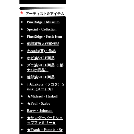
アーティスト&アイテム
別
PineRidge・Museum
Special・Collection
PineRidge・Push Item
他部族故人作家作品
Awards(賞)・作品
ホピ族SALE商品
ズニ族SALE商品（1部
ナバホ商品）
他部族SALE商品
↓★Lakota（ラコタ） S
ioux（スー）★↓
★Michael・Haskell
★Paul・Szabo
Barry・Johnson
★サンダーバードショ
ップファミリー★
★Frank・Patania・Sr