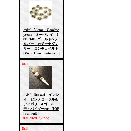
ホピ Victor・Coochw
ytewa オーバレイ 1
8K?14K?ゴールド&シ
ルバー カチーナダン
サー コンチョベルト
[VictorCoochwytewa13]
No.4
ホピ Sonwai インレ
イ ピンクコーラル&
アイボリー&ゴールド
ディバイダーetc TOP
[Sonwai7]
999,999,999円
(税込)
No.5