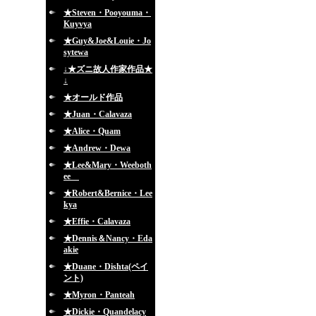
★Steven・Pooyouma・
Kuyvya
★Guy&Joe&Louie・Jo
sytewa
↓★ズニ故人作家作品★
↓
★オールド作品
★Juan・Calavaza
★Alice・Quam
★Andrew・Dewa
★Lee&Mary・Weeboth
ee
★Robert&Bernice・Lee
kya
★Effie・Calavaza
★Dennis＆Nancy・Eda
akie
★Duane・Dishta(ペイ
ント)
★Myron・Panteah
★Dickie・Quandelacy