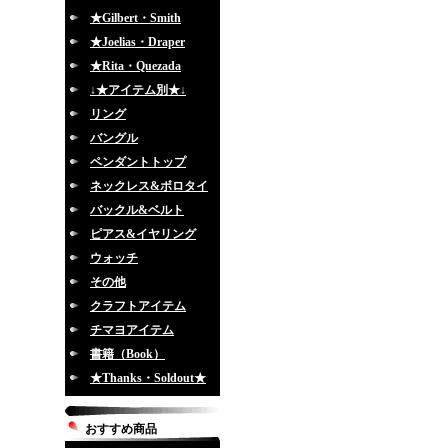
★Gilbert・Smith
★Joelias・Draper
★Rita・Quezada
↓★アイテム別★↓
リング
バングル
ペンダントトップ
ネックレス&ボロタイ
バックル&ベルト
ピアス&イヤリング
ウォッチ
その他
クラフトアイテム
チマヨアイテム
書籍（Book）
★Thanks・Soldout★
おすすめ商品