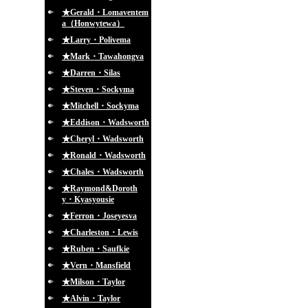
★Gerald・Lomaventem
a（Honwytewa）
★Larry・Polivema
★Mark・Tawahongva
★Darren・Silas
★Steven・Sockyma
★Mitchell・Sockyma
★Eddison・Wadsworth
★Cheryl・Wadsworth
★Ronald・Wadsworth
★Chales・Wadsworth
★Raymond&Doroth
y・Kyasyousie
★Ferron・Joseyesva
★Charleston・Lewis
★Ruben・Saufkie
★Vern・Mansfield
★Milson・Taylor
★Alvin・Taylor