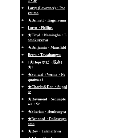
a・Jr
Larry (Lawrence)・Poo
youma
★Bennett・Kagenvema
Loren・Phillips
★Floyd・Namingha・L
omakuyvaya
★Benjamin・Mansfield
Berra・Tawahongva
↓★Hopi ホピ（現存）
★↓
★Sonwai（Verma・Ne
quatewa）
★Charles&Don・Suppl
ee
★Raymond・Sequapte
wa・Sr
★Sherian・Honhongva
★Bennard・Dallasvuya
oma
★Roy・Talahaftewa