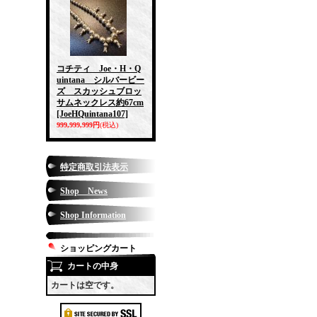
コチティ Joe・H・Q
uintana シルバービー
ズ スカッシュブロッ
サムネックレス約67cm
[JoeHQuintana107]
999,999,999円
(税込)
特定商取引法表示
Shop News
Shop Information
ショッピングカート
カートの中身
カートは空です。