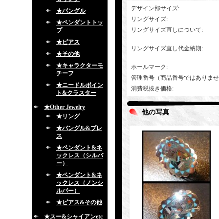
デザイン部サイズ
:
★バングル
リングサイズ
:
★ペンダントトッ
リングサイズ直しについて
:
プ
★ピアス
リングサイズ直し代金納期
:
★その他
★キャラクターモ
ホールマーク
:
チーフ
管理番号（商品番号ではありませ
★ニードルポイン
消費税抜き価格
:
ト&クラスター
★Other Jewelry
他の写真
★リング
★バングル&ブレ
ス
★ペンダント&ネ
ックレス（シルバ
ー）
★ペンダント&ネ
ックレス（ノンシ
ルバー）
★ピアス&その他
★スー&シャイアンetc