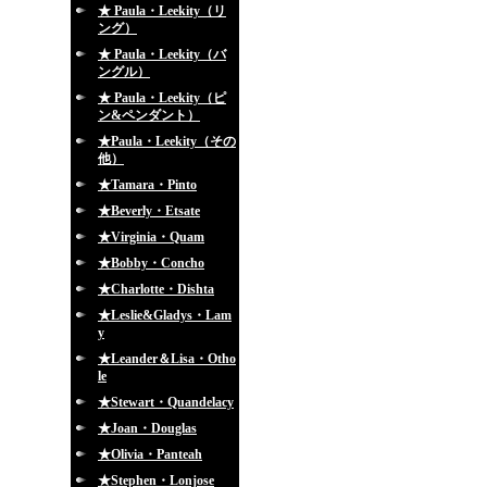
★ Paula・Leekity（リ
ング）
★ Paula・Leekity（バ
ングル）
★ Paula・Leekity（ピ
ン&ペンダント）
★Paula・Leekity（その
他）
★Tamara・Pinto
★Beverly・Etsate
★Virginia・Quam
★Bobby・Concho
★Charlotte・Dishta
★Leslie&Gladys・Lam
y
★Leander＆Lisa・Otho
le
★Stewart・Quandelacy
★Joan・Douglas
★Olivia・Panteah
★Stephen・Lonjose