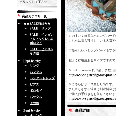
クリックして下さい。
商品カテゴリ一覧
★★SALE商品★★
SALE リング
SALE ペンダン
ものすごく綺麗なハミングバード
ト&ネックレス&
こちらは賞も獲得している人気ア
ボロタイ
SALE ピアス&
可愛らしいハミングバード＆フラ
その他
程よく存在感あるサイズですので
Hopi Jewelry
リング
※S&E・Guardian氏作品、
バングル
http://www.e-pineridge.com/produc
ペンダントトップ
※こちらはサイズ直し可能です。
ピアス
また直しをする場合は別途料金が
ボロタイ
ご購入お手続きをお取り下さいま
バックル
http://www.e-pineridge.com/produc
その他
商品詳細
Zuni Jewelry
★リング