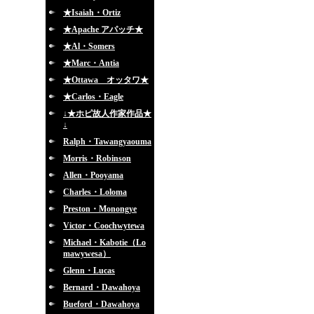
★Isaiah・Ortiz
★Apache アパッチ★
★Al・Somers
★Marc・Antia
★Ottawa オッタワ★
★Carlos・Eagle
↓★ホピ故人作家作品★
↓
Ralph・Tawangyaouma
Morris・Robinson
Allen・Pooyama
Charles・Loloma
Preston・Monongye
Victor・Coochwytewa
Michael・Kabotie（Lo
mawywesa）
Glenn・Lucas
Bernard・Dawahoya
Bueford・Dawahoya