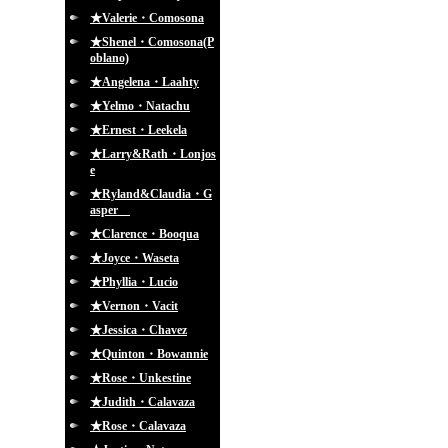
★Valerie・Comosona
★Shenel・Comosona(P
oblano)
★Angelena・Laahty
★Yelmo・Natachu
★Ernest・Leekela
★Larry&Rath・Lonjos
e
★Ryland&Claudia・G
asper
★Clarence・Booqua
★Joyce・Waseta
★Phyllia・Lucio
★Vernon・Vacit
★Jessica・Chavez
★Quinton・Bowannie
★Rose・Unkestine
★Judith・Calavaza
★Rose・Calavaza