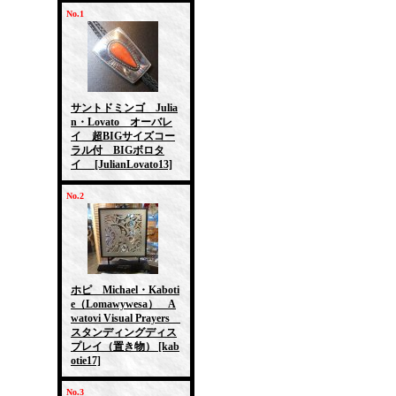
No.1
サントドミンゴ Julia
n・Lovato オーバレ
イ 超BIGサイズコー
ラル付 BIGボロタ
イ
[JulianLovato13]
No.2
ホピ Michael・Kaboti
e（Lomawywesa） A
watovi Visual Prayers
スタンディングディス
プレイ（置き物）
[kab
otie17]
No.3