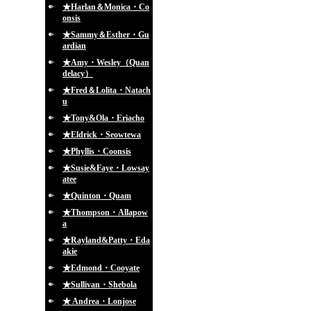
★Harlan＆Monica・Co
onsis
★Sammy＆Esther・Gu
ardian
★Amy・Wesley（Quan
delacy）
★Fred＆Lolita・Natach
u
★Tony&Ola・Eriacho
★Eldrick・Seowtewa
★Phyllis・Coonsis
★Susie&Faye・Lowsay
atee
★Quinton・Quam
★Thompson・Allapow
a
★Rayland&Patty・Eda
akie
★Edmond・Cooyate
★Sullivan・Shebola
★ Andrea・Lonjose