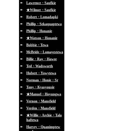
Lawrence・Saufkie
★Wilmer・Saufkie
Robert・Lomadapki
Phillip・Sekaquaptewa
Phillip・Honanie
★Watson・Honanie
Bobbie・Tewa
McBride・Lomayestewa
Billie・Ray・Hawee
Ted・Wadsworth
Hubert・Yowytewa
Norman・Honie・Sr
Tony・Kyasyousie
★Manuel・Hoyungwa
Vernon・Mansfield
Verden・Mansfield
★Willie・Archie・Tala
haftewa
Harvey・Quanimptew