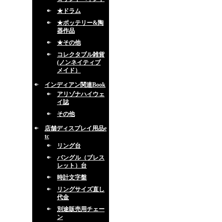
★ドラム
★ポッテリー&陶
器作品
★その他
コレクタブル雑貨
(ノンネイティブ
メイド）
インディアン関連Book
アリゾナハイウェ
イ誌
その他
店舗ディスプレイ用品e
tc
リング台
バングル（ブレス
レット）台
時計文字盤
リングサイズ直し
代金
別途販売用チェー
ン