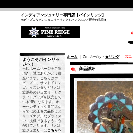
インディアンジュエリー専門店【パインリッジ】
ホピ・ズニなどのジュエリーリングやバングルなど圧巻の品揃え
ホーム
｜ Zuni Jewelry >
★リング
｜
ズニ
ようこそパインリッ
ジへ！
当店ホームページをご覧
商品詳細
頂き、誠にありがとう御
座います。こちらはホ
ピ、ズニ、サントドミン
ゴ、イスレタなどナバホ
族以外のジュエリーとク
ラフトグッズを販売して
いるHPになります。オ
ーセンティック専門店な
らではの圧巻の品揃えと
リーズナブルなプライス
でご提供できるように心
がけております。ナバホ
族ジュエリーは
こちら
を