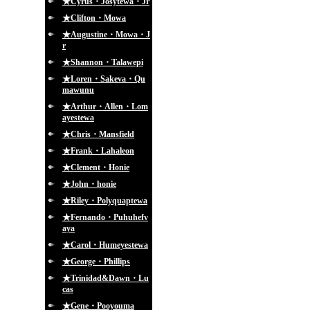
★Cyrus・Josytewa・Jr
★Clifton・Mowa
★Augustine・Mowa・J
r
★Shannon・Talawepi
★Loren・Sakeva・Qu
mawunu
★Arthur・Allen・Lom
ayestewa
★Chris・Mansfield
★Frank・Lahaleon
★Clement・Honie
★John・honie
★Riley・Polyquaptewa
★Fernando・Puhuhefv
aya
★Carol・Humeyestewa
★George・Phillips
★Trinidad&Dawn・Lu
cas
★Gene・Pooyouma