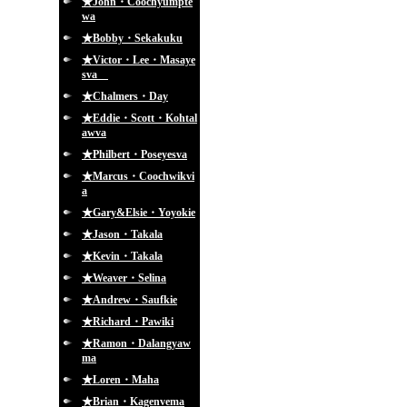
★John・Coochyumpte
wa
★Bobby・Sekakuku
★Victor・Lee・Masaye
sva
★Chalmers・Day
★Eddie・Scott・Kohtal
awva
★Philbert・Poseyesva
★Marcus・Coochwikvi
a
★Gary&Elsie・Yoyokie
★Jason・Takala
★Kevin・Takala
★Weaver・Selina
★Andrew・Saufkie
★Richard・Pawiki
★Ramon・Dalangyaw
ma
★Loren・Maha
★Brian・Kagenvema