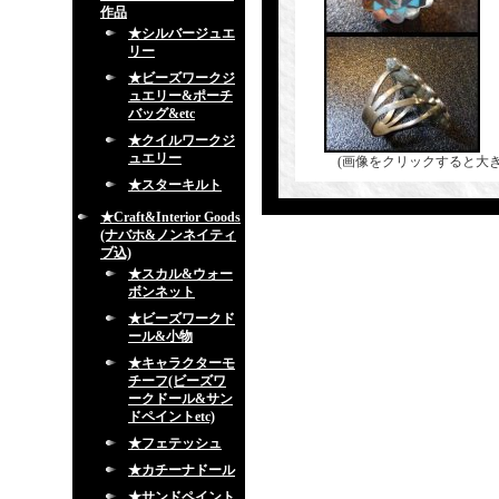
作品
★シルバージュエ
リー
★ビーズワークジ
ュエリー&ポーチ
バッグ&etc
★クイルワークジ
ュエリー
(画像をクリックすると大
★スターキルト
★Craft&Interior Goods
(ナバホ&ノンネイティ
ブ込)
★スカル&ウォー
ボンネット
★ビーズワークド
ール&小物
★キャラクターモ
チーフ(ビーズワ
ークドール&サン
ドペイントetc)
★フェテッシュ
★カチーナドール
★サンドペイント