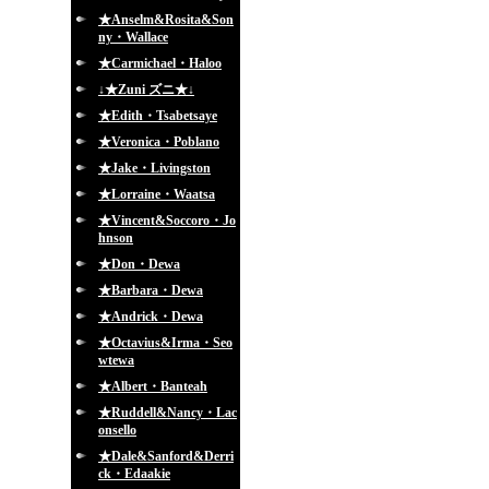
★Anselm&Rosita&Son
ny・Wallace
★Carmichael・Haloo
↓★Zuni ズニ★↓
★Edith・Tsabetsaye
★Veronica・Poblano
★Jake・Livingston
★Lorraine・Waatsa
★Vincent&Soccoro・Jo
hnson
★Don・Dewa
★Barbara・Dewa
★Andrick・Dewa
★Octavius&Irma・Seo
wtewa
★Albert・Banteah
★Ruddell&Nancy・Lac
onsello
★Dale&Sanford&Derri
ck・Edaakie