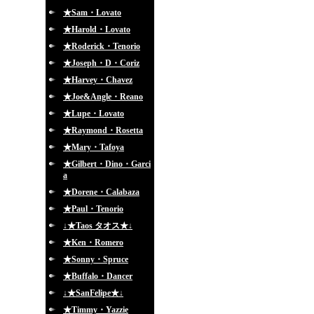
★Sam・Lovato
★Harold・Lovato
★Roderick・Tenorio
★Joseph・D・Coriz
★Harvey・Chavez
★Joe&Angle・Reano
★Lupe・Lovato
★Raymond・Rosetta
★Mary・Tafoya
★Gilbert・Dino・Garci
a
★Dorene・Calabaza
★Paul・Tenorio
↓★Taos タオス★↓
★Ken・Romero
★Sonny・Spruce
★Buffalo・Dancer
↓★SanFelipe★↓
★Timmy・Yazzie