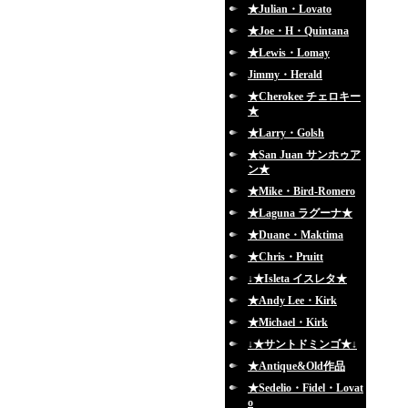
★Julian・Lovato
★Joe・H・Quintana
★Lewis・Lomay
Jimmy・Herald
★Cherokee チェロキー
★
★Larry・Golsh
★San Juan サンホゥア
ン★
★Mike・Bird-Romero
★Laguna ラグーナ★
★Duane・Maktima
★Chris・Pruitt
↓★Isleta イスレタ★
★Andy Lee・Kirk
★Michael・Kirk
↓★サントドミンゴ★↓
★Antique&Old作品
★Sedelio・Fidel・Lovat
o