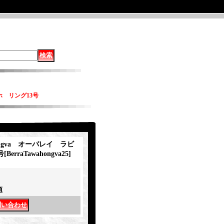
バホ リング13号
hongva オーバレイ ラビ
号
[
BerraTawahongva25
]
項