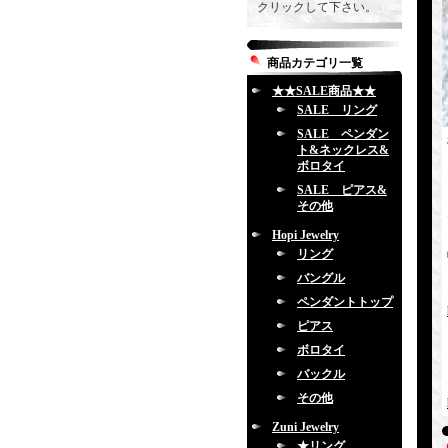
クリックして下さい。
商品カテゴリ一覧
★★SALE商品★★
SALE リング
SALE ペンダン
ト&ネックレス&
ボロタイ
SALE ピアス&
その他
Hopi Jewelry
リング
バングル
ペンダントトップ
ピアス
ボロタイ
バックル
その他
Zuni Jewelry
★リング