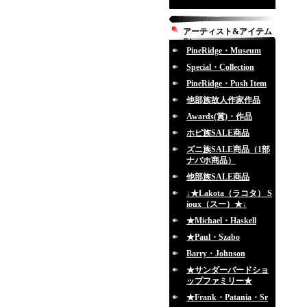
アーティスト&アイテム
別
PineRidge・Museum
Special・Collection
PineRidge・Push Item
他部族故人作家作品
Awards(賞)・作品
ホピ族SALE商品
ズニ族SALE商品（1部
ナバホ商品）
他部族SALE商品
↓★Lakota（ラコタ） S
ioux（スー）★↓
★Michael・Haskell
★Paul・Szabo
Barry・Johnson
★サンダーバードショ
ップファミリー★
★Frank・Patania・Sr