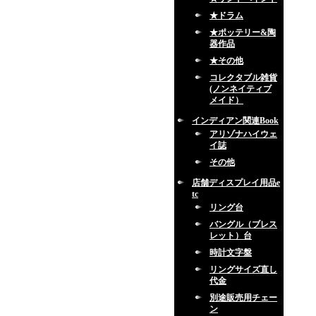
★ドラム
★ポッテリー&陶
器作品
★その他
コレクタブル雑貨
(ノンネイティブ
メイド）
インディアン関連Book
アリゾナハイウェ
イ誌
その他
店舗ディスプレイ用品e
tc
リング台
バングル（ブレス
レット）台
時計文字盤
リングサイズ直し
代金
別途販売用チェー
ン