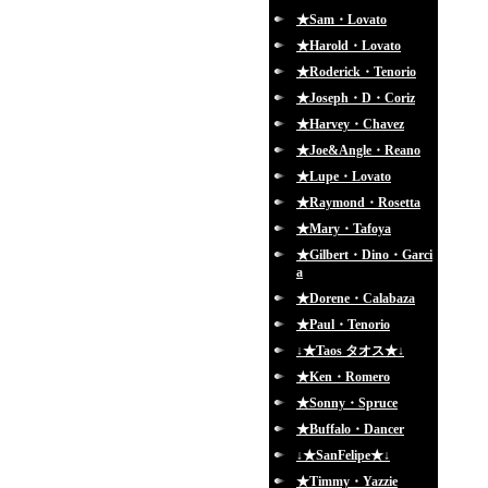
★Sam・Lovato
★Harold・Lovato
★Roderick・Tenorio
★Joseph・D・Coriz
★Harvey・Chavez
★Joe&Angle・Reano
★Lupe・Lovato
★Raymond・Rosetta
★Mary・Tafoya
★Gilbert・Dino・Garci
a
★Dorene・Calabaza
★Paul・Tenorio
↓★Taos タオス★↓
★Ken・Romero
★Sonny・Spruce
★Buffalo・Dancer
↓★SanFelipe★↓
★Timmy・Yazzie