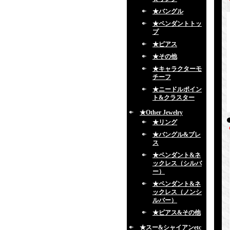
★バングル
★ペンダントトッ
プ
★ピアス
★その他
★キャラクターモ
チーフ
★ニードルポイン
ト&クラスター
★Other Jewelry
★リング
★バングル&ブレ
ス
★ペンダント&ネ
ックレス（シルバ
ー）
★ペンダント&ネ
ックレス（ノンシ
ルバー）
★ピアス&その他
★スー&シャイアンetc