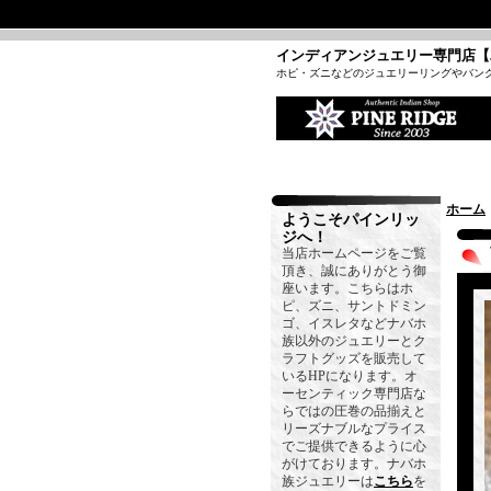
インディアンジュエリー専門店【
ホピ・ズニなどのジュエリーリングやバン
ホーム
ようこそパインリッ
ジへ！
当店ホームページをご覧
頂き、誠にありがとう御
座います。こちらはホ
ピ、ズニ、サントドミン
ゴ、イスレタなどナバホ
族以外のジュエリーとク
ラフトグッズを販売して
いるHPになります。オ
ーセンティック専門店な
らではの圧巻の品揃えと
リーズナブルなプライス
でご提供できるように心
がけております。ナバホ
族ジュエリーは
こちら
を