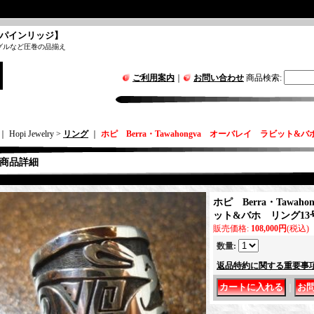
パインリッジ】
グルなど圧巻の品揃え
ご利用案内
｜
お問い合わせ
商品検索
:
｜ Hopi Jewelry >
リング
｜
ホピ Berra・Tawahongva オーバレイ ラビット&
商品詳細
ホピ Berra・Tawa
ット&バホ リング13
販売価格
:
108,000円
(税込)
数量
:
返品特約に関する重要事
｜