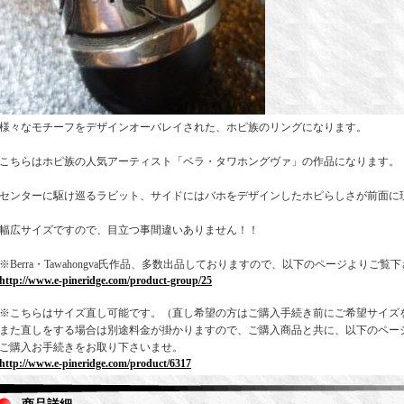
様々なモチーフをデザインオーバレイされた、ホピ族のリングになります。
こちらはホピ族の人気アーティスト「ベラ・タワホングヴァ」の作品になります。
センターに駆け巡るラビット、サイドにはバホをデザインしたホピらしさが前面に
幅広サイズですので、目立つ事間違いありません！！
※Berra・Tawahongva氏作品、多数出品しておりますので、以下のページよりご覧
http://www.e-pineridge.com/product-group/25
※こちらはサイズ直し可能です。（直し希望の方はご購入手続き前にご希望サイズ
また直しをする場合は別途料金が掛かりますので、ご購入商品と共に、以下のペー
ご購入お手続きをお取り下さいませ。
http://www.e-pineridge.com/product/6317