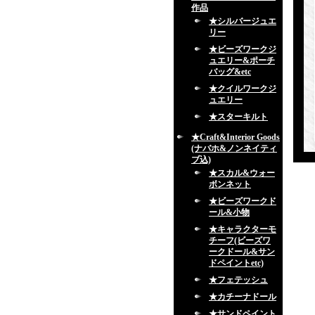
作品
★シルバージュエ
リー
★ビーズワークジ
ュエリー&ポーチ
バッグ&etc
★クイルワークジ
ュエリー
★スターキルト
★Craft&Interior Goods
(ナバホ&ノンネイティ
ブ込)
★スカル&ウォー
ボンネット
★ビーズワークド
ール&小物
★キャラクターモ
チーフ(ビーズワ
ークドール&サン
ドペイントetc)
★フェテッシュ
★カチーナドール
★サンドペイント