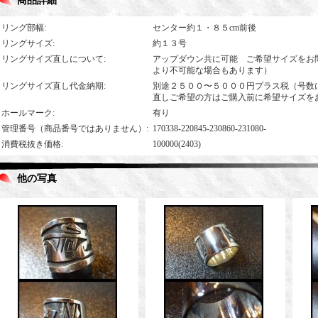
商品詳細
リング部幅
:
センター約１・８５cm前後
リングサイズ
:
約１３号
リングサイズ直しについて
:
アップダウン共に可能 ご希望サイズをお
より不可能な場合もあります）
リングサイズ直し代金納期
:
別途２５００〜５０００円プラス税（号数
直しご希望の方はご購入前に希望サイズを
ホールマーク
:
有り
管理番号（商品番号ではありません）
:
170338-220845-230860-231080-
消費税抜き価格
:
100000(2403)
他の写真