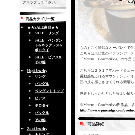
クリックして下さい。
商品カテゴリ一覧
★★SALE商品★★
SALE リング
SALE ペンダン
ト&ネックレス&
ものすごく綺麗なオーバレイで仕
ボロタイ
こちらはホピ族のベテランアーテ
SALE ピアス&
「Marcus・Coochwikvia」の
その他
こちらは２０１７年ハードミュー
Hopi Jewelry
躍動感あふれるマウンテンライオ
リング
匠の技を感じさせてくれる素晴ら
バングル
ペンダントトップ
厚みもしっかりとした程よい幅サ
ピアス
※Marcus・Coochwikvi
ボロタイ
http://www.e-pineridge.com/produc
バックル
その他
商品詳細
Zuni Jewelry
★リング