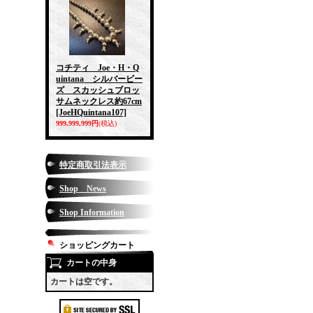
コチティ Joe・H・Q
uintana シルバービー
ズ スカッシュブロッ
サムネックレス約67cm
[JoeHQuintana107]
999,999,999円
(税込)
特定商取引法表示
Shop News
Shop Information
ショッピングカート
カートの中身
カートは空です。