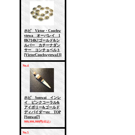
ホピ Victor・Coochw
ytewa オーバレイ 1
8K?14K?ゴールド&シ
ルバー カチーナダン
サー コンチョベルト
[VictorCoochwytewa13]
No.4
ホピ Sonwai インレ
イ ピンクコーラル&
アイボリー&ゴールド
ディバイダーetc TOP
[Sonwai7]
999,999,999円
(税込)
No.5