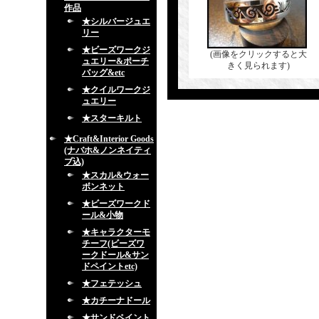
作品
★シルバージュエ
リー
★ビーズワークジ
(画像をクリックすると大
ュエリー&ポーチ
きく見られます)
バッグ&etc
★クイルワークジ
ュエリー
★スターキルト
★Craft&Interior Goods
(ナバホ&ノンネイティ
ブ込)
★スカル&ウォー
ボンネット
★ビーズワークド
ール&小物
★キャラクターモ
チーフ(ビーズワ
ークドール&サン
ドペイントetc)
★フェテッシュ
★カチーナドール
★サンドペイント