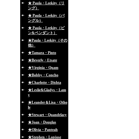
★ Paula・Leekity（リ
ング）
★ Paula・Leekity（バ
ングル）
★ Paula・Leekity（ピ
ン&ペンダント）
★Paula・Leekity（その
他）
★Tamara・Pinto
★Beverly・Etsate
★Virginia・Quam
★Bobby・Concho
★Charlotte・Dishta
★Leslie&Gladys・Lam
y
★Leander＆Lisa・Otho
le
★Stewart・Quandelacy
★Joan・Douglas
★Olivia・Panteah
★Stephen・Lonjose