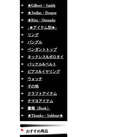
★Gilbert・Smith
★Joelias・Draper
★Rita・Quezada
↓★アイテム別★↓
リング
バングル
ペンダントトップ
ネックレス&ボロタイ
バックル&ベルト
ピアス&イヤリング
ウォッチ
その他
クラフトアイテム
チマヨアイテム
書籍（Book）
★Thanks・Soldout★
おすすめ商品