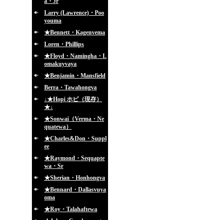
a・Jr
Larry (Lawrence)・Poo
youma
★Bennett・Kagenvema
Loren・Phillips
★Floyd・Namingha・L
omakuyvaya
★Benjamin・Mansfield
Berra・Tawahongva
↓★Hopi ホピ（現存）
★↓
★Sonwai（Verma・Ne
quatewa）
★Charles&Don・Suppl
ee
★Raymond・Sequapte
wa・Sr
★Sherian・Honhongva
★Bennard・Dallasvuya
oma
★Roy・Talahaftewa