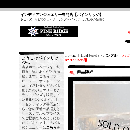
インディアンジュエリー専門店【パインリッジ】
ホピ・ズニなどのジュエリーリングやバングルなど圧巻の品揃え
ホーム
｜ Hopi Jewelry >
バングル
｜
ホピ
ようこそパインリッ
6〜17・5cm用
ジへ！
当店ホームページをご覧
頂き、誠にありがとう御
商品詳細
座います。こちらはホ
ピ、ズニ、サントドミン
ゴ、イスレタなどナバホ
族以外のジュエリーとク
ラフトグッズを販売して
いるHPになります。オ
ーセンティック専門店な
らではの圧巻の品揃えと
リーズナブルなプライス
でご提供できるように心
がけております。ナバホ
族ジュエリーは
こちら
を