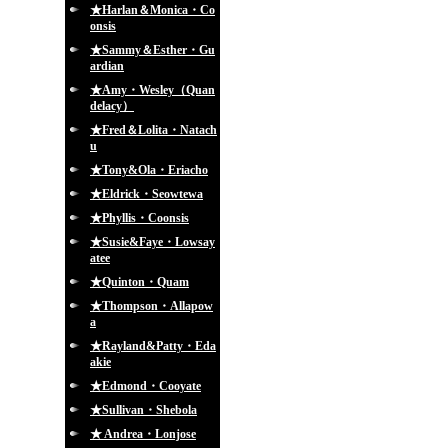
★Harlan＆Monica・Co
onsis
★Sammy＆Esther・Gu
ardian
★Amy・Wesley（Quan
delacy）
★Fred＆Lolita・Natach
u
★Tony&Ola・Eriacho
★Eldrick・Seowtewa
★Phyllis・Coonsis
★Susie&Faye・Lowsay
atee
★Quinton・Quam
★Thompson・Allapow
a
★Rayland&Patty・Eda
akie
★Edmond・Cooyate
★Sullivan・Shebola
★ Andrea・Lonjose