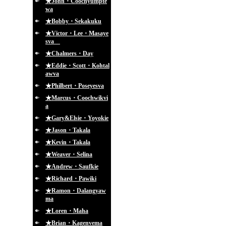
★John・Coochyumpte
wa
★Bobby・Sekakuku
★Victor・Lee・Masaye
sva
★Chalmers・Day
★Eddie・Scott・Kohtal
awva
★Philbert・Poseyesva
★Marcus・Coochwikvi
a
★Gary&Elsie・Yoyokie
★Jason・Takala
★Kevin・Takala
★Weaver・Selina
★Andrew・Saufkie
★Richard・Pawiki
★Ramon・Dalangyaw
ma
★Loren・Maha
★Brian・Kagenvema