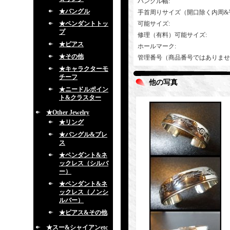
バングル幅
:
★バングル
手首周りサイズ（開口除く内周&
★ペンダントトッ
可能サイズ
:
プ
修理（有料）可能サイズ
:
★ピアス
ホールマーク
:
★その他
管理番号（商品番号ではありませ
★キャラクターモ
チーフ
他の写真
★ニードルポイン
ト&クラスター
★Other Jewelry
★リング
★バングル&ブレ
ス
★ペンダント&ネ
ックレス（シルバ
ー）
★ペンダント&ネ
ックレス（ノンシ
ルバー）
★ピアス&その他
★スー&シャイアンetc