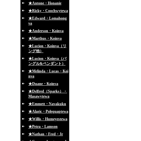
★Antone・Honanie
★Ricky・Coochwytewa
★Edward・Lomahong
va
★Anderson・Koinva
★Marthus・Koinva
★Lucion・Koinva（リ
ング他）
★Lucion・Koinva（バ
ングル&ペンダント）
★Melinda・Lucas・Koi
nva
★Duane・Koinva
★Delfred（Sparks）・
Masawytewa
★Emmett・Navakuku
★Alaric・Polequaptewa
★Willis・Humeyestewa
★Petra・Lamson
★Nathan・Fred・Jr