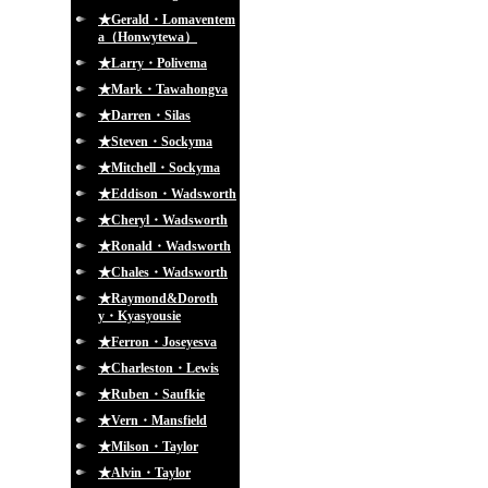
★Gerald・Lomaventem
a（Honwytewa）
★Larry・Polivema
★Mark・Tawahongva
★Darren・Silas
★Steven・Sockyma
★Mitchell・Sockyma
★Eddison・Wadsworth
★Cheryl・Wadsworth
★Ronald・Wadsworth
★Chales・Wadsworth
★Raymond&Doroth
y・Kyasyousie
★Ferron・Joseyesva
★Charleston・Lewis
★Ruben・Saufkie
★Vern・Mansfield
★Milson・Taylor
★Alvin・Taylor