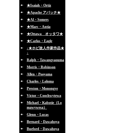
★Isaiah・Ortiz
★Apache アパッチ★
★Al・Somers
★Marc・Antia
★Ottawa オッタワ★
★Carlos・Eagle
↓★ホピ故人作家作品★
↓
Ralph・Tawangyaouma
Morris・Robinson
Allen・Pooyama
Charles・Loloma
Preston・Monongye
Victor・Coochwytewa
Michael・Kabotie（Lo
mawywesa）
Glenn・Lucas
Bernard・Dawahoya
Bueford・Dawahoya