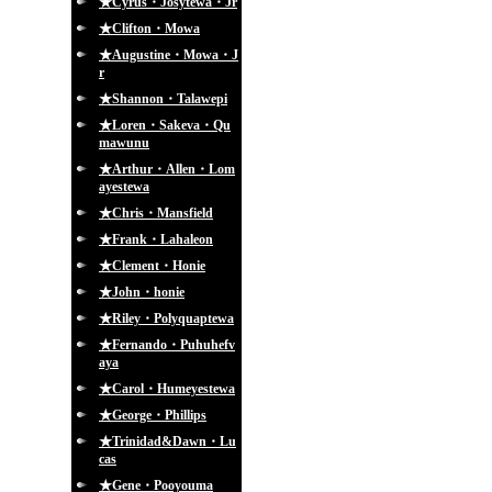
★Cyrus・Josytewa・Jr
★Clifton・Mowa
★Augustine・Mowa・J
r
★Shannon・Talawepi
★Loren・Sakeva・Qu
mawunu
★Arthur・Allen・Lom
ayestewa
★Chris・Mansfield
★Frank・Lahaleon
★Clement・Honie
★John・honie
★Riley・Polyquaptewa
★Fernando・Puhuhefv
aya
★Carol・Humeyestewa
★George・Phillips
★Trinidad&Dawn・Lu
cas
★Gene・Pooyouma