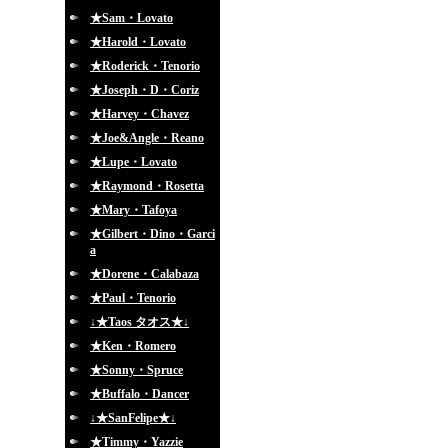
★Sam・Lovato
★Harold・Lovato
★Roderick・Tenorio
★Joseph・D・Coriz
★Harvey・Chavez
★Joe&Angle・Reano
★Lupe・Lovato
★Raymond・Rosetta
★Mary・Tafoya
★Gilbert・Dino・Garci
a
★Dorene・Calabaza
★Paul・Tenorio
↓★Taos タオス★↓
★Ken・Romero
★Sonny・Spruce
★Buffalo・Dancer
↓★SanFelipe★↓
★Timmy・Yazzie