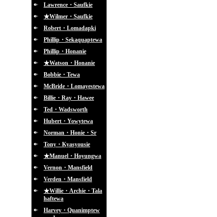
Lawrence・Saufkie
★Wilmer・Saufkie
Robert・Lomadapki
Phillip・Sekaquaptewa
Phillip・Honanie
★Watson・Honanie
Bobbie・Tewa
McBride・Lomayestewa
Billie・Ray・Hawee
Ted・Wadsworth
Hubert・Yowytewa
Norman・Honie・Sr
Tony・Kyasyousie
★Manuel・Hoyungwa
Vernon・Mansfield
Verden・Mansfield
★Willie・Archie・Tala
haftewa
Harvey・Quanimptew