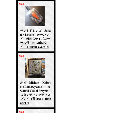
No.1
サントドミンゴ Julia
n・Lovato オーバレ
イ 超BIGサイズコー
ラル付 BIGボロタ
イ
[JulianLovato13]
No.2
ホピ Michael・Kaboti
e（Lomawywesa） A
watovi Visual Prayers
スタンディングディス
プレイ（置き物）
[kab
otie17]
No.3