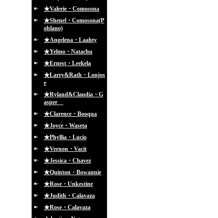
★Valerie・Comosona
★Shenel・Comosona(P
oblano)
★Angelena・Laahty
★Yelmo・Natachu
★Ernest・Leekela
★Larry&Rath・Lonjos
e
★Ryland&Claudia・G
asper
★Clarence・Booqua
★Joyce・Waseta
★Phyllia・Lucio
★Vernon・Vacit
★Jessica・Chavez
★Quinton・Bowannie
★Rose・Unkestine
★Judith・Calavaza
★Rose・Calavaza