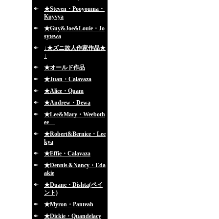
★Steven・Pooyouma・
Kuyvya
★Guy&Joe&Louie・Jo
sytewa
↓★ズニ故人作家作品★
↓
★オールド作品
★Juan・Calavaza
★Alice・Quam
★Andrew・Dewa
★Lee&Mary・Weeboth
ee
★Robert&Bernice・Lee
kya
★Effie・Calavaza
★Dennis＆Nancy・Eda
akie
★Duane・Dishta(ペイ
ント)
★Myron・Panteah
★Dickie・Quandelacy