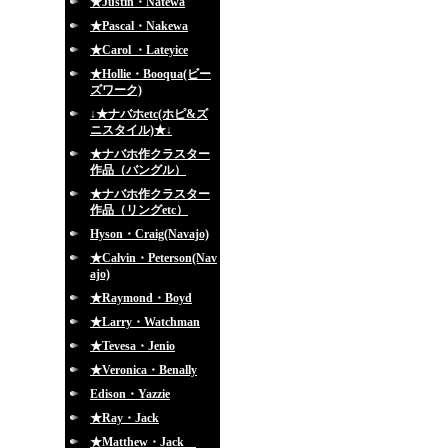
★Justin・Natewa
★Pascal・Nakewa
★Carol ・Lateyice
★Hollie・Booqua(ビー
ズワーク)
↓★ナバホetc(ホピ&ズ
ニスタイル)★↓
★ナバホ作クラスター
作品（バングル）
★ナバホ作クラスター
作品（リングetc）
Hyson・Craig(Navajo)
★Calvin・Peterson(Nav
ajo)
★Raymond・Boyd
★Larry・Watchman
★Tevesa・Jenio
★Veronica・Benally
Edison・Yazzie
★Ray・Jack
★Matthew・Jack