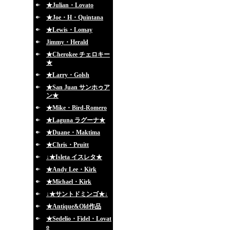
★Julian・Lovato
★Joe・H・Quintana
★Lewis・Lomay
Jimmy・Herald
★Cherokee チェロキー
★
★Larry・Golsh
★San Juan サンホゥア
ン★
★Mike・Bird-Romero
★Laguna ラグーナ★
★Duane・Maktima
★Chris・Pruitt
↓★Isleta イスレタ★
★Andy Lee・Kirk
★Michael・Kirk
↓★サントドミンゴ★↓
★Antique&Old作品
★Sedelio・Fidel・Lovat
o