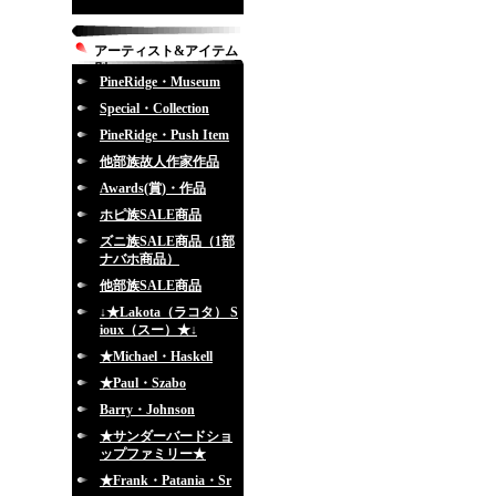
アーティスト&アイテム
別
PineRidge・Museum
Special・Collection
PineRidge・Push Item
他部族故人作家作品
Awards(賞)・作品
ホピ族SALE商品
ズニ族SALE商品（1部
ナバホ商品）
他部族SALE商品
↓★Lakota（ラコタ） S
ioux（スー）★↓
★Michael・Haskell
★Paul・Szabo
Barry・Johnson
★サンダーバードショ
ップファミリー★
★Frank・Patania・Sr