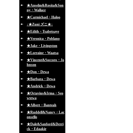
★Anselm&Rosita&Son
ny・Wallace
★Carmichael・Haloo
↓★Zuni ズニ★↓
★Edith・Tsabetsaye
★Veronica・Poblano
★Jake・Livingston
★Lorraine・Waatsa
★Vincent&Soccoro・Jo
hnson
★Don・Dewa
★Barbara・Dewa
★Andrick・Dewa
★Octavius&Irma・Seo
wtewa
★Albert・Banteah
★Ruddell&Nancy・Lac
onsello
★Dale&Sanford&Derri
ck・Edaakie