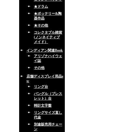
★ドラム
★ポッテリー&陶
器作品
★その他
コレクタブル雑貨
(ノンネイティブ
メイド）
インディアン関連Book
アリゾナハイウェ
イ誌
その他
店舗ディスプレイ用品e
tc
リング台
バングル（ブレス
レット）台
時計文字盤
リングサイズ直し
代金
別途販売用チェー
ン