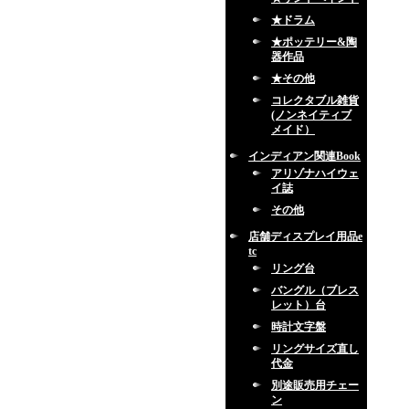
★ドラム
★ポッテリー&陶
器作品
★その他
コレクタブル雑貨
(ノンネイティブ
メイド）
インディアン関連Book
アリゾナハイウェ
イ誌
その他
店舗ディスプレイ用品e
tc
リング台
バングル（ブレス
レット）台
時計文字盤
リングサイズ直し
代金
別途販売用チェー
ン