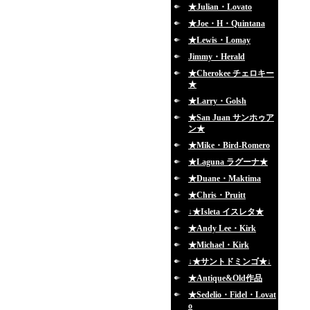
★Julian・Lovato
★Joe・H・Quintana
★Lewis・Lomay
Jimmy・Herald
★Cherokee チェロキー
★
★Larry・Golsh
★San Juan サンホゥア
ン★
★Mike・Bird-Romero
★Laguna ラグーナ★
★Duane・Maktima
★Chris・Pruitt
↓★Isleta イスレタ★
★Andy Lee・Kirk
★Michael・Kirk
↓★サントドミンゴ★↓
★Antique&Old作品
★Sedelio・Fidel・Lovat
o