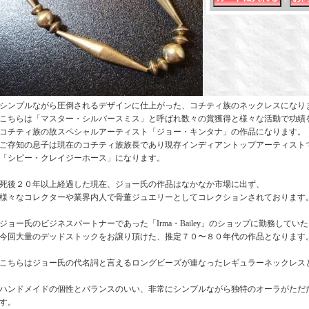
シンプルながら圧倒されるデザインに仕上がった、コチティ族のネックレスになり
こちらは「マスター・シルバースミス」と呼ばれ数々の賞獲得と様々な活動で功績
コチティ族の故スペシャルアーティスト「ジョー・キンタナ」の作品になります。
ご存知の息子は現在のコチティ族族長であり現存インディアントップアーティスト
「シピー・クレイジーホース」になります。
死後２０年以上経過した現在、ジョー氏の作品はなかなか市場に出ず、
様々なコレクターや業界内人で骨董ジュエリーとしてコレクションされております
ジョー氏のビジネスパートナーであった「Irma・Bailey」のショップに勤務してい
今回大量のデッドストックをお譲り頂けた、推定７０〜８０年代の作品となります
こちらはジョー氏の代名詞と言えるロングビーズが連なったレギュラーネックレス
ハンドメイドの個性とバランスのいい、非常にシンプルながら独特のオーラがただ
す。