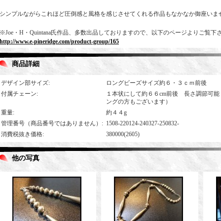
シンプルながらこれほど圧倒感と風格を感じさせてくれる作品もなかなか御座いま
※Joe・H・Quintana氏作品、多数出品しておりますので、以下のページよりご覧下
http://www.e-pineridge.com/product-group/165
商品詳細
デザイン部サイズ
:
ロングビーズサイズ約６・３ｃｍ前後
付属チェーン
:
１本状にして約６６cm前後 長さ調節可
ングの方もございます）
重量
:
約４４g
管理番号（商品番号ではありません）
:
1508-220124-240327-250832-
消費税抜き価格
:
380000(2605)
他の写真