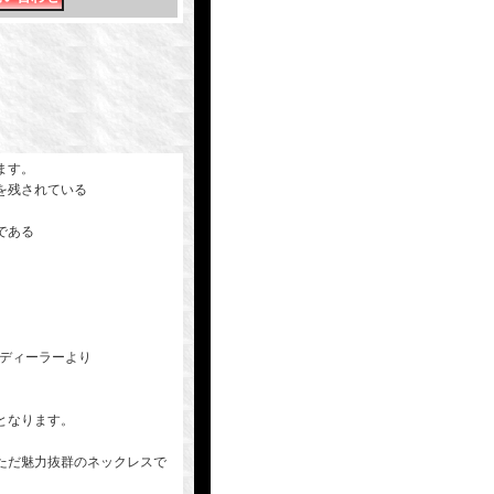
ます。
を残されている
である
。
たディーラーより
。
となります。
ただ魅力抜群のネックレスで