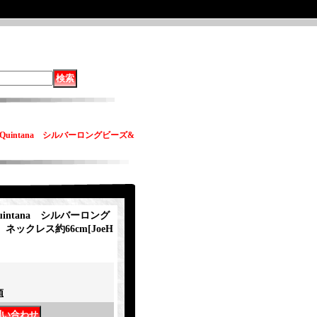
Quintana シルバーロングビーズ&
intana シルバーロング
ネックレス約66cm
[
JoeH
項