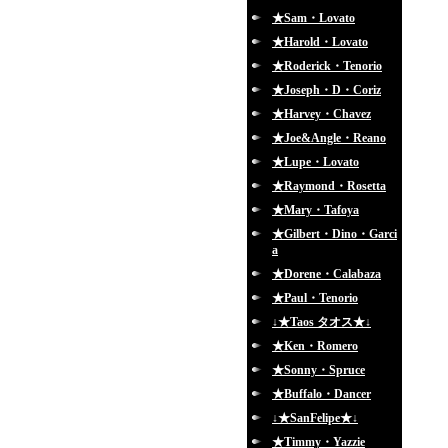
★Sam・Lovato
★Harold・Lovato
★Roderick・Tenorio
★Joseph・D・Coriz
★Harvey・Chavez
★Joe&Angle・Reano
★Lupe・Lovato
★Raymond・Rosetta
★Mary・Tafoya
★Gilbert・Dino・Garci
a
★Dorene・Calabaza
★Paul・Tenorio
↓★Taos タオス★↓
★Ken・Romero
★Sonny・Spruce
★Buffalo・Dancer
↓★SanFelipe★↓
★Timmy・Yazzie