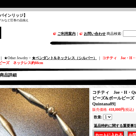
パインリッジ】
グルなど圧巻の品揃え
ご利用案内
｜
お問い合わせ
商品検索
:
｜ ★Other Jewelry >
★ペンダント&ネックレス（シルバー）
｜
コチティ Joe・H・
ビーズ ネックレス約66cm
商品詳細
コチティ Joe・H・Qu
ビーズ&ボールビーズ 
Quintana89
]
販売価格
:
418,000円
(税込)
数量
:
返品特約に関する重要事
｜