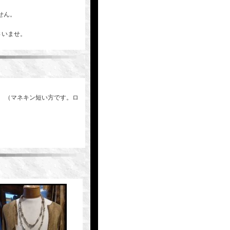
せん。
さいませ。
能 （マネキン短い方です。ロ