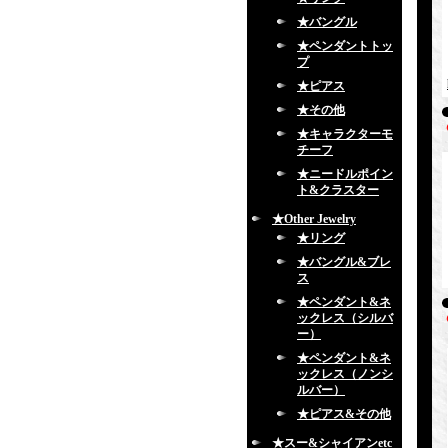
★バングル
★ペンダントトッ
プ
★ピアス
★その他
★キャラクターモ
チーフ
★ニードルポイン
ト&クラスター
★Other Jewelry
★リング
★バングル&ブレ
ス
★ペンダント&ネ
ックレス（シルバ
ー）
★ペンダント&ネ
ックレス（ノンシ
ルバー）
★ピアス&その他
★スー&シャイアンetc