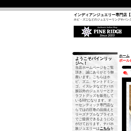
インディアンジュエリー専門店【
ホピ・ズニなどのジュエリーリングやバン
ホーム
ようこそパインリッ
ボール
ジへ！
当店ホームページをご覧
頂き、誠にありがとう御
座います。こちらはホ
ピ、ズニ、サントドミン
ゴ、イスレタなどナバホ
族以外のジュエリーとク
ラフトグッズを販売して
いるHPになります。オ
ーセンティック専門店な
らではの圧巻の品揃えと
リーズナブルなプライス
でご提供できるように心
がけております。ナバホ
族ジュエリーは
こちら
を