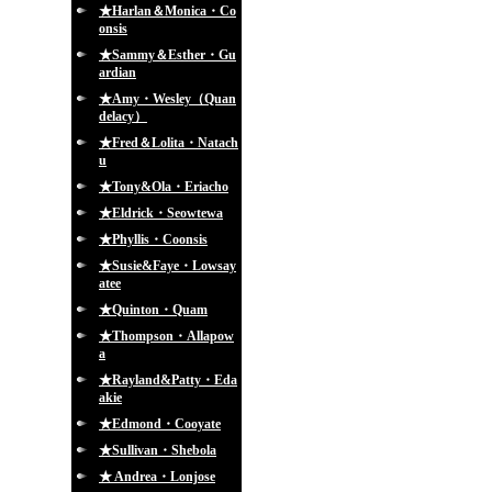
★Harlan＆Monica・Co
onsis
★Sammy＆Esther・Gu
ardian
★Amy・Wesley（Quan
delacy）
★Fred＆Lolita・Natach
u
★Tony&Ola・Eriacho
★Eldrick・Seowtewa
★Phyllis・Coonsis
★Susie&Faye・Lowsay
atee
★Quinton・Quam
★Thompson・Allapow
a
★Rayland&Patty・Eda
akie
★Edmond・Cooyate
★Sullivan・Shebola
★ Andrea・Lonjose