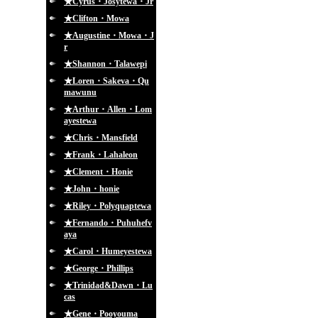
★Cyrus・Josytewa・Jr
★Clifton・Mowa
★Augustine・Mowa・J
r
★Shannon・Talawepi
★Loren・Sakeva・Qu
mawunu
★Arthur・Allen・Lom
ayestewa
★Chris・Mansfield
★Frank・Lahaleon
★Clement・Honie
★John・honie
★Riley・Polyquaptewa
★Fernando・Puhuhefv
aya
★Carol・Humeyestewa
★George・Phillips
★Trinidad&Dawn・Lu
cas
★Gene・Pooyouma