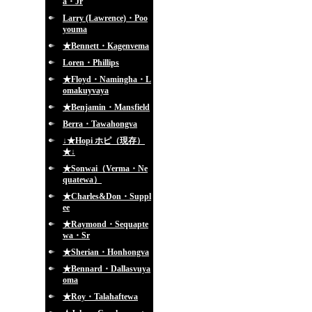
a・Jr
Larry (Lawrence)・Poo
youma
★Bennett・Kagenvema
Loren・Phillips
★Floyd・Namingha・L
omakuyvaya
★Benjamin・Mansfield
Berra・Tawahongva
↓★Hopi ホピ（現存）
★↓
★Sonwai（Verma・Ne
quatewa）
★Charles&Don・Suppl
ee
★Raymond・Sequapte
wa・Sr
★Sherian・Honhongva
★Bennard・Dallasvuya
oma
★Roy・Talahaftewa