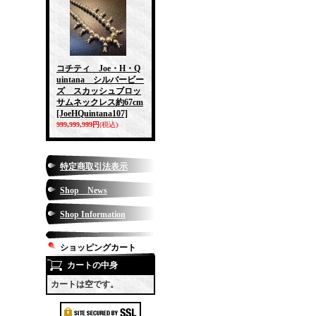
コチティ Joe・H・Q
uintana シルバービー
ズ スカッシュブロッ
サムネックレス約67cm
[JoeHQuintana107]
999,999,999円
(税込)
特定商取引法表示
Shop News
Shop Information
ショッピングカート
カートの中身
カートは空です。