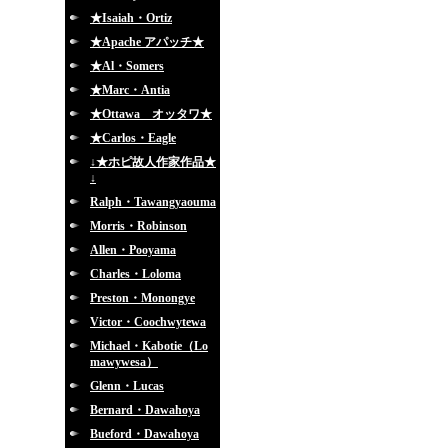
★Isaiah・Ortiz
★Apache アパッチ★
★Al・Somers
★Marc・Antia
★Ottawa オッタワ★
★Carlos・Eagle
↓★ホピ故人作家作品★
↓
Ralph・Tawangyaouma
Morris・Robinson
Allen・Pooyama
Charles・Loloma
Preston・Monongye
Victor・Coochwytewa
Michael・Kabotie（Lo
mawywesa）
Glenn・Lucas
Bernard・Dawahoya
Bueford・Dawahoya