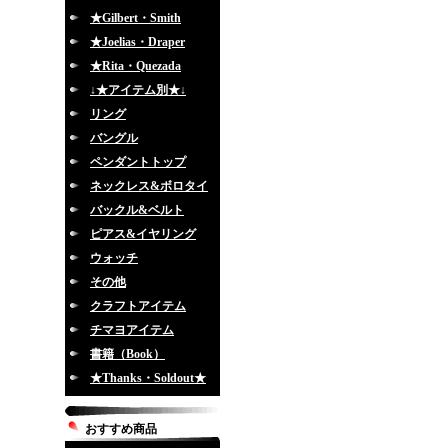
★Gilbert・Smith
★Joelias・Draper
★Rita・Quezada
↓★アイテム別★↓
リング
バングル
ペンダントトップ
ネックレス&ボロタイ
バックル&ベルト
ピアス&イヤリング
ウォッチ
その他
クラフトアイテム
チマヨアイテム
書籍（Book）
★Thanks・Soldout★
おすすめ商品