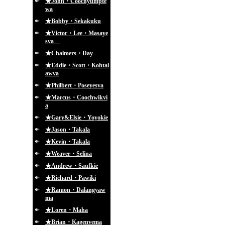
★John・Coochyumpte
wa
★Bobby・Sekakuku
★Victor・Lee・Masaye
sva
★Chalmers・Day
★Eddie・Scott・Kohtal
awva
★Philbert・Poseyesva
★Marcus・Coochwikvi
a
★Gary&Elsie・Yoyokie
★Jason・Takala
★Kevin・Takala
★Weaver・Selina
★Andrew・Saufkie
★Richard・Pawiki
★Ramon・Dalangyaw
ma
★Loren・Maha
★Brian・Kagenvema