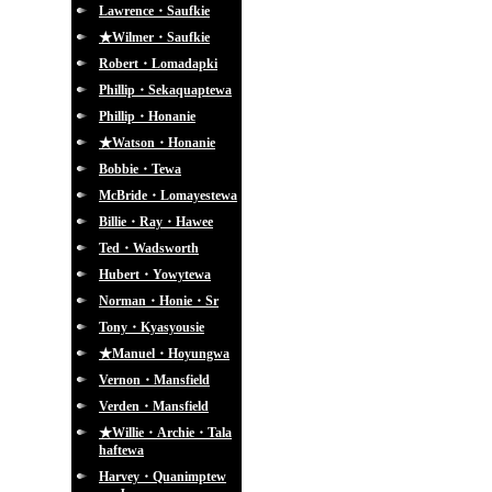
Lawrence・Saufkie
★Wilmer・Saufkie
Robert・Lomadapki
Phillip・Sekaquaptewa
Phillip・Honanie
★Watson・Honanie
Bobbie・Tewa
McBride・Lomayestewa
Billie・Ray・Hawee
Ted・Wadsworth
Hubert・Yowytewa
Norman・Honie・Sr
Tony・Kyasyousie
★Manuel・Hoyungwa
Vernon・Mansfield
Verden・Mansfield
★Willie・Archie・Tala
haftewa
Harvey・Quanimptew