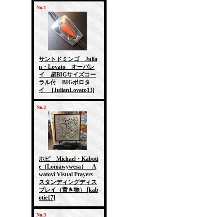
No.1
サントドミンゴ Julia
n・Lovato オーバレ
イ 超BIGサイズコー
ラル付 BIGボロタ
イ
[JulianLovato13]
No.2
ホピ Michael・Kaboti
e（Lomawywesa） A
watovi Visual Prayers
スタンディングディス
プレイ（置き物）
[kab
otie17]
No.3