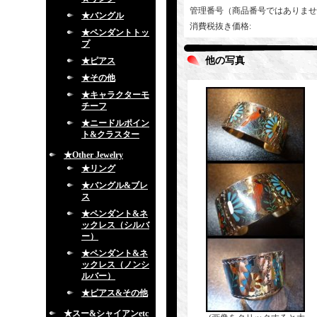
管理番号（商品番号ではありませ
★バングル
消費税抜き価格
:
★ペンダントトッ
プ
他の写真
★ピアス
★その他
★キャラクターモ
チーフ
★ニードルポイン
ト&クラスター
★Other Jewelry
★リング
★バングル&ブレ
ス
★ペンダント&ネ
ックレス（シルバ
ー）
★ペンダント&ネ
ックレス（ノンシ
ルバー）
★ピアス&その他
★スー&シャイアンetc