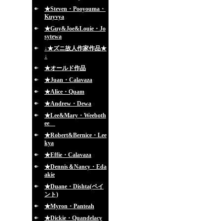
★Steven・Pooyouma・
Kuyvya
★Guy&Joe&Louie・Jo
sytewa
↓★ズニ故人作家作品★
↓
★オールド作品
★Juan・Calavaza
★Alice・Quam
★Andrew・Dewa
★Lee&Mary・Weeboth
ee
★Robert&Bernice・Lee
kya
★Effie・Calavaza
★Dennis＆Nancy・Eda
akie
★Duane・Dishta(ペイ
ント)
★Myron・Panteah
★Dickie・Quandelacy