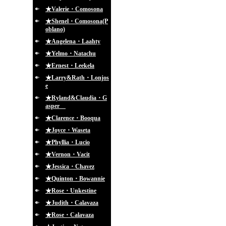
★Valerie・Comosona
★Shenel・Comosona(P
oblano)
★Angelena・Laahty
★Yelmo・Natachu
★Ernest・Leekela
★Larry&Rath・Lonjos
e
★Ryland&Claudia・G
asper
★Clarence・Booqua
★Joyce・Waseta
★Phyllia・Lucio
★Vernon・Vacit
★Jessica・Chavez
★Quinton・Bowannie
★Rose・Unkestine
★Judith・Calavaza
★Rose・Calavaza