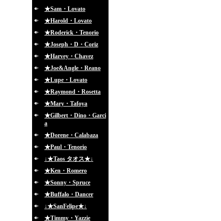
★Sam・Lovato
★Harold・Lovato
★Roderick・Tenorio
★Joseph・D・Coriz
★Harvey・Chavez
★Joe&Angle・Reano
★Lupe・Lovato
★Raymond・Rosetta
★Mary・Tafoya
★Gilbert・Dino・Garci
a
★Dorene・Calabaza
★Paul・Tenorio
↓★Taos タオス★↓
★Ken・Romero
★Sonny・Spruce
★Buffalo・Dancer
↓★SanFelipe★↓
★Timmy・Yazzie