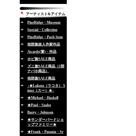
アーティスト&アイテム
別
PineRidge・Museum
Special・Collection
PineRidge・Push Item
他部族故人作家作品
Awards(賞)・作品
ホピ族SALE商品
ズニ族SALE商品（1部
ナバホ商品）
他部族SALE商品
↓★Lakota（ラコタ） S
ioux（スー）★↓
★Michael・Haskell
★Paul・Szabo
Barry・Johnson
★サンダーバードショ
ップファミリー★
★Frank・Patania・Sr