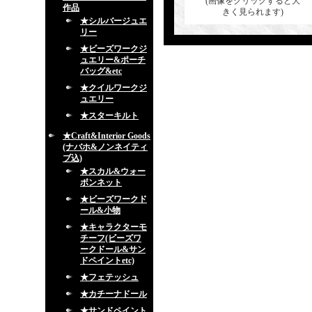
(画像をクリックすると大
作品
きく見られます)
★シルバージュエ
リー
★ビーズワークジ
ュエリー&ポーチ
バッグ&etc
★クイルワークジ
ュエリー
★スターキルト
★Craft&Interior Goods
(ナバホ&ノンネイティ
ブ込)
★スカル&ウォー
ボンネット
★ビーズワークド
ール&小物
★キャラクターモ
チーフ(ビーズワ
ークドール&サン
ドペイントetc)
★フェテッシュ
★カチーナドール
★サンドペイント