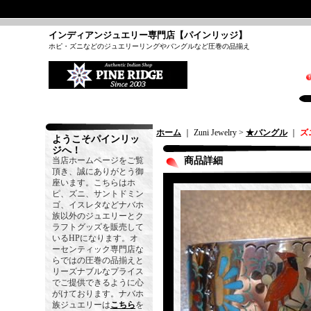
インディアンジュエリー専門店【パインリッジ】
ホピ・ズニなどのジュエリーリングやバングルなど圧巻の品揃え
ホーム
｜ Zuni Jewelry >
★バングル
｜
ズ
ようこそパインリッ
ジへ！
当店ホームページをご覧
商品詳細
頂き、誠にありがとう御
座います。こちらはホ
ピ、ズニ、サントドミン
ゴ、イスレタなどナバホ
族以外のジュエリーとク
ラフトグッズを販売して
いるHPになります。オ
ーセンティック専門店な
らではの圧巻の品揃えと
リーズナブルなプライス
でご提供できるように心
がけております。ナバホ
族ジュエリーは
こちら
を