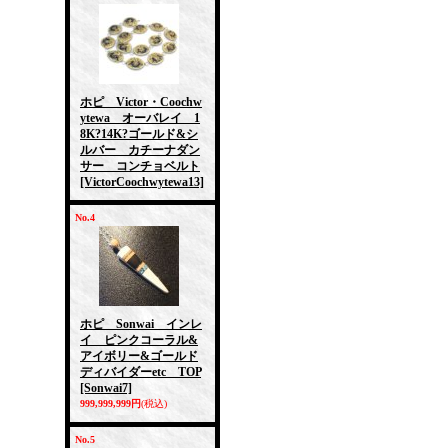
ホピ Victor・Coochw
ytewa オーバレイ 1
8K?14K?ゴールド&シ
ルバー カチーナダン
サー コンチョベルト
[VictorCoochwytewa13]
No.4
ホピ Sonwai インレ
イ ピンクコーラル&
アイボリー&ゴールド
ディバイダーetc TOP
[Sonwai7]
999,999,999円
(税込)
No.5