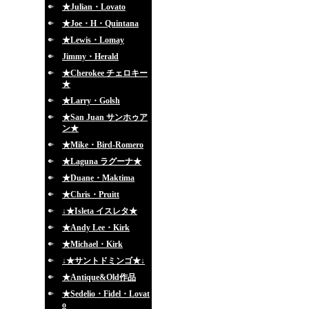
★Julian・Lovato
★Joe・H・Quintana
★Lewis・Lomay
Jimmy・Herald
★Cherokee チェロキー
★
★Larry・Golsh
★San Juan サンホゥア
ン★
★Mike・Bird-Romero
★Laguna ラグーナ★
★Duane・Maktima
★Chris・Pruitt
↓★Isleta イスレタ★
★Andy Lee・Kirk
★Michael・Kirk
↓★サントドミンゴ★↓
★Antique&Old作品
★Sedelio・Fidel・Lovat
o