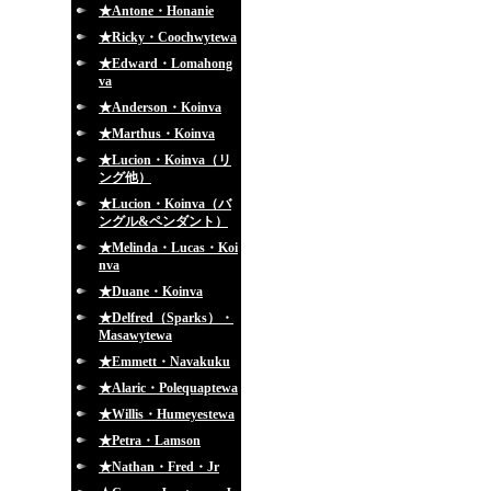
★Antone・Honanie
★Ricky・Coochwytewa
★Edward・Lomahong
va
★Anderson・Koinva
★Marthus・Koinva
★Lucion・Koinva（リ
ング他）
★Lucion・Koinva（バ
ングル&ペンダント）
★Melinda・Lucas・Koi
nva
★Duane・Koinva
★Delfred（Sparks）・
Masawytewa
★Emmett・Navakuku
★Alaric・Polequaptewa
★Willis・Humeyestewa
★Petra・Lamson
★Nathan・Fred・Jr