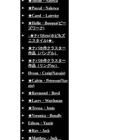
★Justin・Natewa
★Pascal・Nakewa
★Carol ・Lateyice
★Hollie・Booqua(ビー
ズワーク)
↓★ナバホetc(ホピ&ズ
ニスタイル)★↓
★ナバホ作クラスター
作品（バングル）
★ナバホ作クラスター
作品（リングetc）
Hyson・Craig(Navajo)
★Calvin・Peterson(Nav
ajo)
★Raymond・Boyd
★Larry・Watchman
★Tevesa・Jenio
★Veronica・Benally
Edison・Yazzie
★Ray・Jack
★Matthew・Jack