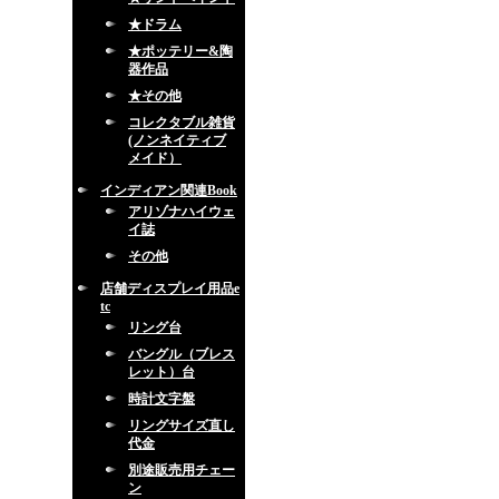
★ドラム
★ポッテリー&陶
器作品
★その他
コレクタブル雑貨
(ノンネイティブ
メイド）
インディアン関連Book
アリゾナハイウェ
イ誌
その他
店舗ディスプレイ用品e
tc
リング台
バングル（ブレス
レット）台
時計文字盤
リングサイズ直し
代金
別途販売用チェー
ン