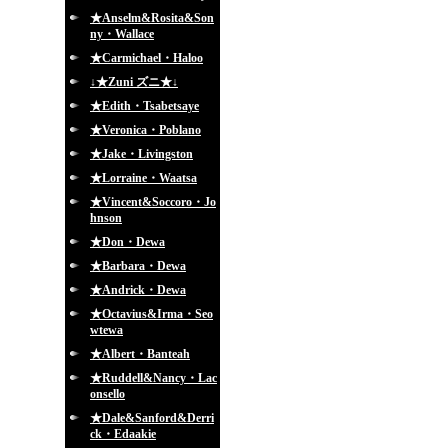
★Anselm&Rosita&Son
ny・Wallace
★Carmichael・Haloo
↓★Zuni ズニ★↓
★Edith・Tsabetsaye
★Veronica・Poblano
★Jake・Livingston
★Lorraine・Waatsa
★Vincent&Soccoro・Jo
hnson
★Don・Dewa
★Barbara・Dewa
★Andrick・Dewa
★Octavius&Irma・Seo
wtewa
★Albert・Banteah
★Ruddell&Nancy・Lac
onsello
★Dale&Sanford&Derri
ck・Edaakie