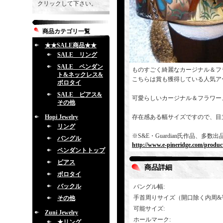
クリックして下さい。
商品カテゴリ一覧
★★SALE商品★★
SALE リング
SALE ペンダン
ものすごく綺麗なカージナル＆フ
ト&ネックレス&
こちらは賞も獲得している人気ア
ボロタイ
SALE ピアス&
可愛らしいカージナル＆フラワー
その他
Hopi Jewelry
存在感ある幅サイズですので、目
リング
※S&E・Guardian氏作品、
バングル
http://www.e-pineridge.com/produc
ペンダントトップ
ピアス
商品詳細
ボロタイ
バックル
バングル幅
:
手首周りサイズ（開口除く内周&
その他
可能サイズ
:
Zuni Jewelry
ホールマーク
:
★リング