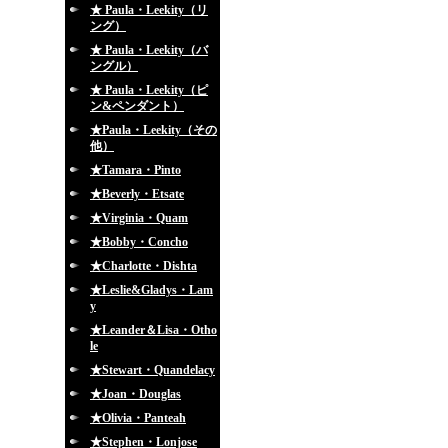
★ Paula・Leekity（リ
ング）
★ Paula・Leekity（バ
ングル）
★ Paula・Leekity（ピ
ン&ペンダント）
★Paula・Leekity（その
他）
★Tamara・Pinto
★Beverly・Etsate
★Virginia・Quam
★Bobby・Concho
★Charlotte・Dishta
★Leslie&Gladys・Lam
y
★Leander＆Lisa・Otho
le
★Stewart・Quandelacy
★Joan・Douglas
★Olivia・Panteah
★Stephen・Lonjose