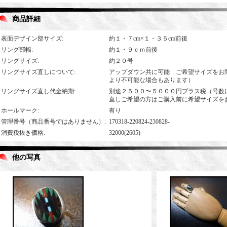
商品詳細
表面デザイン部サイズ
:
約１・７cm×１・３５cm前後
リング部幅
:
約１・９ｃｍ前後
リングサイズ
:
約２０号
リングサイズ直しについて
:
アップダウン共に可能 ご希望サイズをお
より不可能な場合もあります）
リングサイズ直し代金納期
:
別途２５００〜５０００円プラス税（号数
直しご希望の方はご購入前に希望サイズを
ホールマーク
:
有り
管理番号（商品番号ではありません）
:
170318-220824-230828-
消費税抜き価格
:
32000(2605)
他の写真