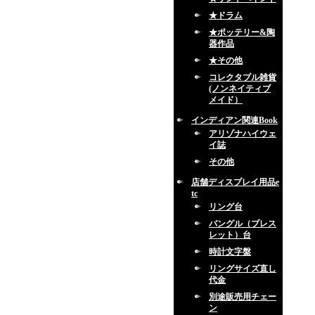
★ドラム
★ポッテリー&陶
器作品
★その他
コレクタブル雑貨
(ノンネイティブ
メイド）
インディアン関連Book
アリゾナハイウェ
イ誌
その他
店舗ディスプレイ用品e
tc
リング台
バングル（ブレス
レット）台
時計文字盤
リングサイズ直し
代金
別途販売用チェー
ン