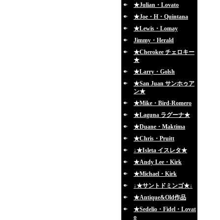
★Julian・Lovato
★Joe・H・Quintana
★Lewis・Lomay
Jimmy・Herald
★Cherokee チェロキー
★
★Larry・Golsh
★San Juan サンホゥア
ン★
★Mike・Bird-Romero
★Laguna ラグーナ★
★Duane・Maktima
★Chris・Pruitt
↓★Isleta イスレタ★
★Andy Lee・Kirk
★Michael・Kirk
↓★サントドミンゴ★↓
★Antique&Old作品
★Sedelio・Fidel・Lovat
o