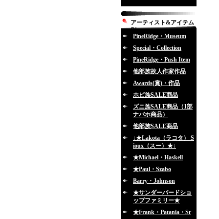
アーティスト&アイテム
別
PineRidge・Museum
Special・Collection
PineRidge・Push Item
他部族故人作家作品
Awards(賞)・作品
ホピ族SALE商品
ズニ族SALE商品（1部
ナバホ商品）
他部族SALE商品
↓★Lakota（ラコタ） S
ioux（スー）★↓
★Michael・Haskell
★Paul・Szabo
Barry・Johnson
★サンダーバードショ
ップファミリー★
★Frank・Patania・Sr