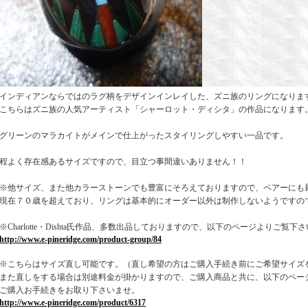
インディアンならではのラグ柄をデザインインレイした、ズニ族のリングになりま
こちらはズニ族の人気アーティスト「シャーロット・ディシタ」の作品になります
グリーンのマラカイトがメインで仕上がったスタイリングしやすい一品です。
程よく存在感あるサイズですので、目立つ事間違いありません！！
※他サイズ、また他カラーストーンでも豊富にそろえておりますので、ペアーにも
現在７０歳を超えており、リングは基本的にオーダー以外は制作しないようですの
※Charlotte・Dishta氏作品、多数出品しておりますので、以下のページよりご覧下
http://www.e-pineridge.com/product-group/84
※こちらはサイズ直し可能です。（直し希望の方はご購入手続き前にご希望サイズ
また直しをする場合は別途料金が掛かりますので、ご購入商品と共に、以下のペー
ご購入お手続きをお取り下さいませ。
http://www.e-pineridge.com/product/6317