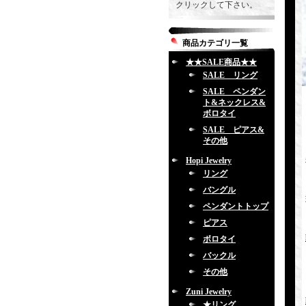
クリックして下さい。
商品カテゴリ一覧
★★SALE商品★★
SALE リング
SALE ペンダン
ト&ネックレス&
ボロタイ
SALE ピアス&
その他
Hopi Jewelry
リング
バングル
ペンダントトップ
ピアス
ボロタイ
バックル
その他
Zuni Jewelry
★リング