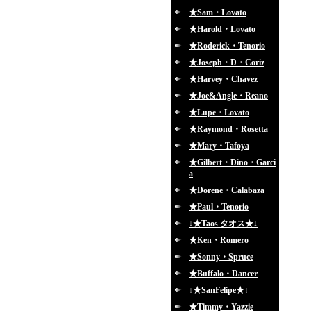
★Sam・Lovato
★Harold・Lovato
★Roderick・Tenorio
★Joseph・D・Coriz
★Harvey・Chavez
★Joe&Angle・Reano
★Lupe・Lovato
★Raymond・Rosetta
★Mary・Tafoya
★Gilbert・Dino・Garci
a
★Dorene・Calabaza
★Paul・Tenorio
↓★Taos タオス★↓
★Ken・Romero
★Sonny・Spruce
★Buffalo・Dancer
↓★SanFelipe★↓
★Timmy・Yazzie