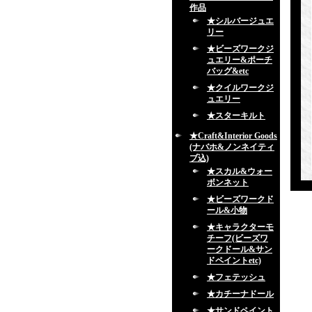
作品
★シルバージュエ
リー
★ビーズワークジ
ュエリー&ポーチ
バッグ&etc
★クイルワークジ
ュエリー
★スターキルト
★Craft&Interior Goods
(ナバホ&ノンネイティ
ブ込)
★スカル&ウォー
ボンネット
★ビーズワークド
ール&小物
★キャラクターモ
チーフ(ビーズワ
ークドール&サン
ドペイントetc)
★フェテッシュ
★カチーナドール
★サンドペイント