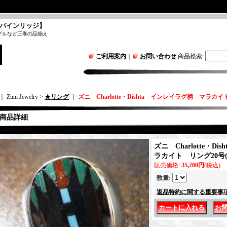
パインリッジ】
グルなど圧巻の品揃え
ご利用案内
｜
お問い合わせ
商品検索
:
｜ Zuni Jewelry >
★リング
｜
ズニ Charlotte・Dishta インレイラグ柄 マラカイ
商品詳細
ズニ Charlotte・D
ラカイト リング20号(
販売価格
:
35,200円
(税込)
数量
:
返品特約に関する重要事
｜