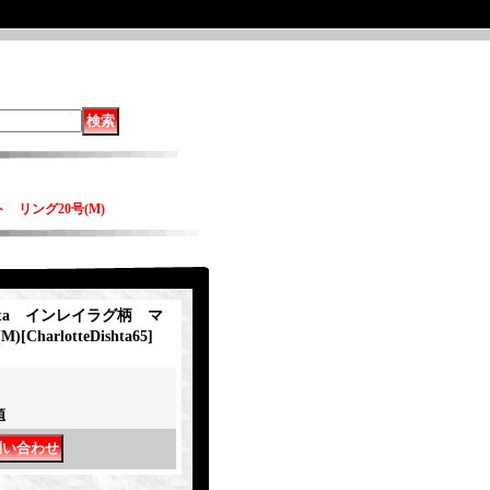
ト リング20号(M)
ishta インレイラグ柄 マ
M)
[
CharlotteDishta65
]
項