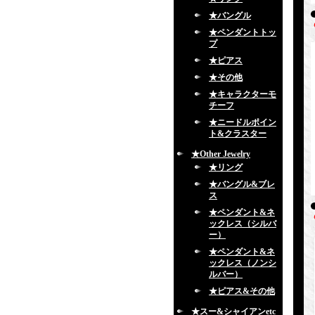
★バングル
★ペンダントトッ
プ
★ピアス
★その他
★キャラクターモ
チーフ
★ニードルポイン
ト&クラスター
★Other Jewelry
★リング
★バングル&ブレ
ス
★ペンダント&ネ
ックレス（シルバ
ー）
★ペンダント&ネ
ックレス（ノンシ
ルバー）
★ピアス&その他
★スー&シャイアンetc