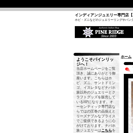
インディアンジュエリー専門店【
ホピ・ズニなどのジュエリーリングやバン
ホーム
ようこそパインリッ
ジへ！
当店ホームページをご覧
頂き、誠にありがとう御
座います。こちらはホ
ピ、ズニ、サントドミン
ゴ、イスレタなどナバホ
族以外のジュエリーとク
ラフトグッズを販売して
いるHPになります。オ
ーセンティック専門店な
らではの圧巻の品揃えと
リーズナブルなプライス
でご提供できるように心
がけております。ナバホ
族ジュエリーは
こちら
を