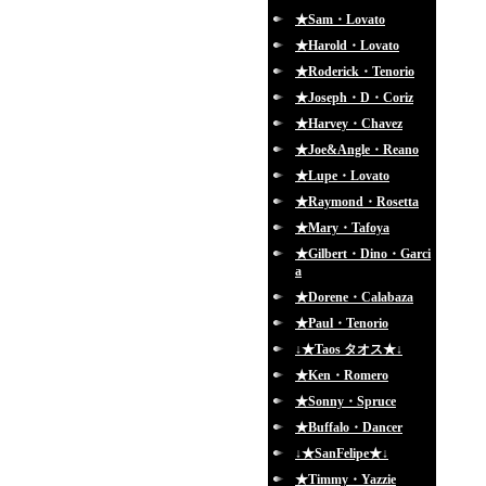
★Sam・Lovato
★Harold・Lovato
★Roderick・Tenorio
★Joseph・D・Coriz
★Harvey・Chavez
★Joe&Angle・Reano
★Lupe・Lovato
★Raymond・Rosetta
★Mary・Tafoya
★Gilbert・Dino・Garci
a
★Dorene・Calabaza
★Paul・Tenorio
↓★Taos タオス★↓
★Ken・Romero
★Sonny・Spruce
★Buffalo・Dancer
↓★SanFelipe★↓
★Timmy・Yazzie