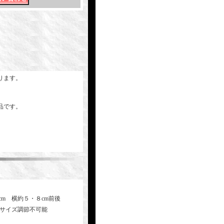
ります。
品です。
cm 横約５・８cm前後
 サイズ調節不可能