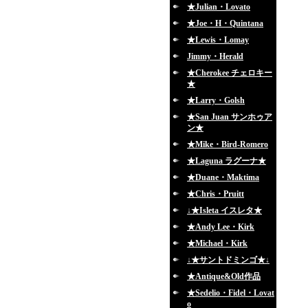
★Julian・Lovato
★Joe・H・Quintana
★Lewis・Lomay
Jimmy・Herald
★Cherokee チェロキー
★
★Larry・Golsh
★San Juan サンホゥア
ン★
★Mike・Bird-Romero
★Laguna ラグーナ★
★Duane・Maktima
★Chris・Pruitt
↓★Isleta イスレタ★
★Andy Lee・Kirk
★Michael・Kirk
↓★サントドミンゴ★↓
★Antique&Old作品
★Sedelio・Fidel・Lovat
o