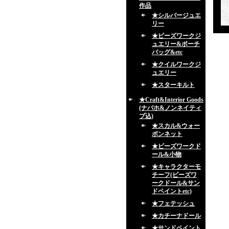
作品
★シルバージュエ
リー
★ビーズワークジ
ュエリー&ポーチ
バッグ&etc
★クイルワークジ
ュエリー
★スターキルト
★Craft&Interior Goods
(ナバホ&ノンネイティ
ブ込)
★スカル&ウォー
ボンネット
★ビーズワークド
ール&小物
★キャラクターモ
チーフ(ビーズワ
ークドール&サン
ドペイントetc)
★フェテッシュ
★カチーナドール
★サンドペイント