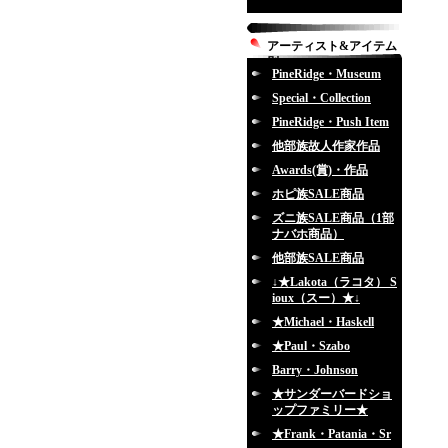
アーティスト&アイテム
別
PineRidge・Museum
Special・Collection
PineRidge・Push Item
他部族故人作家作品
Awards(賞)・作品
ホピ族SALE商品
ズニ族SALE商品（1部
ナバホ商品）
他部族SALE商品
↓★Lakota（ラコタ） S
ioux（スー）★↓
★Michael・Haskell
★Paul・Szabo
Barry・Johnson
★サンダーバードショ
ップファミリー★
★Frank・Patania・Sr