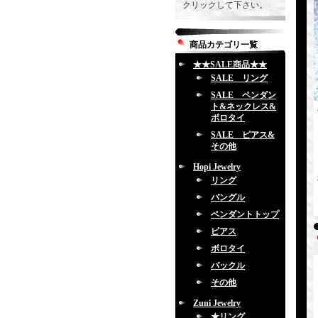
クリックして下さい。
商品カテゴリ一覧
★★SALE商品★★
SALE リング
SALE ペンダン
ト&ネックレス&
ボロタイ
SALE ピアス&
その他
Hopi Jewelry
リング
バングル
ペンダントトップ
ピアス
ボロタイ
バックル
その他
Zuni Jewelry
★リング