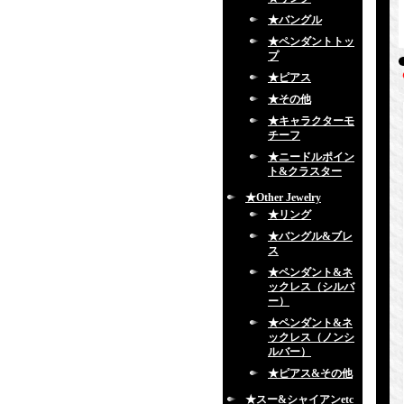
★バングル
★ペンダントトッ
プ
★ピアス
★その他
★キャラクターモ
チーフ
★ニードルポイン
ト&クラスター
★Other Jewelry
★リング
★バングル&ブレ
ス
★ペンダント&ネ
ックレス（シルバ
ー）
★ペンダント&ネ
ックレス（ノンシ
ルバー）
★ピアス&その他
★スー&シャイアンetc