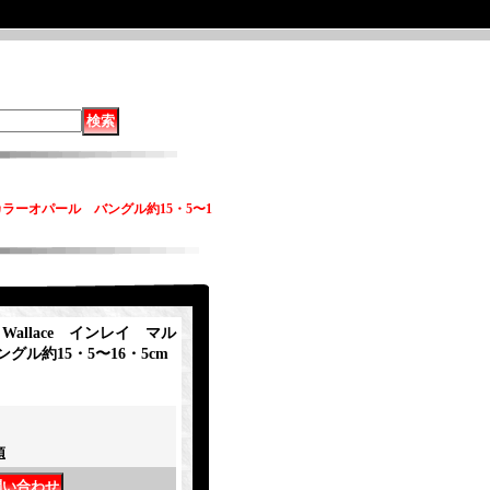
マルチカラーオパール バングル約15・5〜1
a・Wallace インレイ マル
ル約15・5〜16・5cm
項