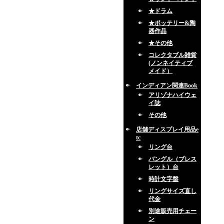
★ドラム
★ポッテリー&陶
器作品
★その他
コレクタブル雑貨
(ノンネイティブ
メイド）
インディアン関連Book
アリゾナハイウェ
イ誌
その他
店舗ディスプレイ用品e
tc
リング台
バングル（ブレス
レット）台
時計文字盤
リングサイズ直し
代金
別途販売用チェー
ン