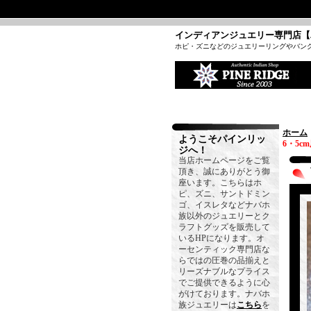
インディアンジュエリー専門店【
ホピ・ズニなどのジュエリーリングやバン
ホーム
ようこそパインリッ
6・5c
ジへ！
当店ホームページをご覧
頂き、誠にありがとう御
座います。こちらはホ
ピ、ズニ、サントドミン
ゴ、イスレタなどナバホ
族以外のジュエリーとク
ラフトグッズを販売して
いるHPになります。オ
ーセンティック専門店な
らではの圧巻の品揃えと
リーズナブルなプライス
でご提供できるように心
がけております。ナバホ
族ジュエリーは
こちら
を