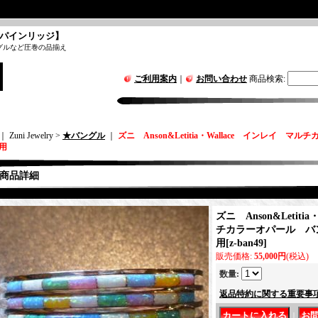
パインリッジ】
グルなど圧巻の品揃え
ご利用案内
｜
お問い合わせ
商品検索
:
｜ Zuni Jewelry >
★バングル
｜
ズニ Anson&Letitia・Wallace インレイ 
m用
商品詳細
ズニ Anson&Letiti
チカラーオパール バング
用
[
z-ban49
]
販売価格
:
55,000円
(税込)
数量
:
返品特約に関する重要事
｜