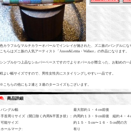
色カラフルなマルチカラーオパールでインレイが施された、ズニ族のバングルにな
こちらはズニ族の人気アーティスト「Anson&Letitia・Wallace」の作品になります。
シンプルかつ上品なシルバーベースですのでよりオパールが際立った、お勧めの一
程よい幅サイズですので、男性女性共にスタイリングしやすい一品です。
※こちらの他にも２連と３連のターコイズもございます。
商品詳細
バングル幅
:
最大部約１・４cm前後
手首周りサイズ（開口除く内周&平置き状）:
:
内周約１３・９cm前後 縦約４・４
可能サイズ
:
約１５・５cm〜１６・５cm間の方
ホールマーク
:
有り