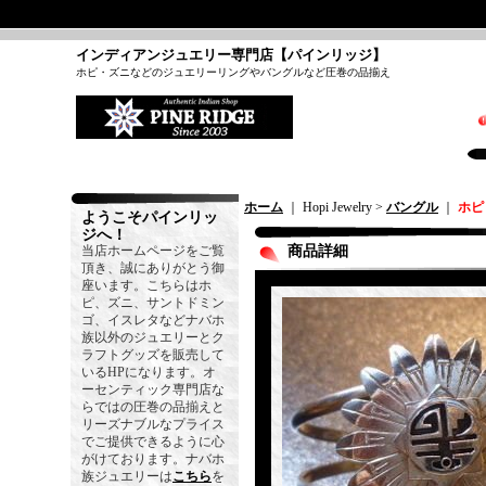
インディアンジュエリー専門店【パインリッジ】
ホピ・ズニなどのジュエリーリングやバングルなど圧巻の品揃え
ホーム
｜ Hopi Jewelry >
バングル
｜
ホピ
ようこそパインリッ
ジへ！
当店ホームページをご覧
商品詳細
頂き、誠にありがとう御
座います。こちらはホ
ピ、ズニ、サントドミン
ゴ、イスレタなどナバホ
族以外のジュエリーとク
ラフトグッズを販売して
いるHPになります。オ
ーセンティック専門店な
らではの圧巻の品揃えと
リーズナブルなプライス
でご提供できるように心
がけております。ナバホ
族ジュエリーは
こちら
を