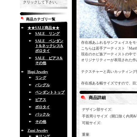
クリックして下さい。
商品カテゴリ一覧
★★SALE商品★★
SALE リング
SALE ペンダン
存在感あふれるサンフェイスをモ
ト&ネックレス&
こちらは若手アーティスト「Marth
ボロタイ
現在のホピ族アーティストの中で
SALE ピアス&
オリジナリティーが表現された作
その他
テクスチャーと高いカッティング
Hopi Jewelry
リング
存在感ある幅サイズですので、目
バングル
ペンダントトップ
商品詳細
ピアス
ボロタイ
デザイン部サイズ
:
バックル
手首周りサイズ（開口除く内周&
その他
可能サイズ
:
Zuni Jewelry
重量
:
★リング