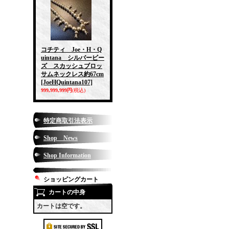
コチティ Joe・H・Q
uintana シルバービー
ズ スカッシュブロッ
サムネックレス約67cm
[JoeHQuintana107]
999,999,999円
(税込)
特定商取引法表示
Shop News
Shop Information
ショッピングカート
カートの中身
カートは空です。