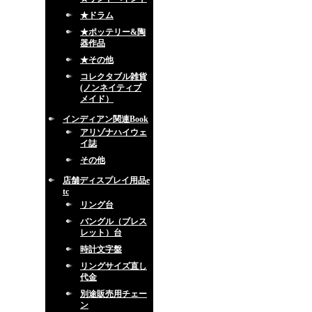
★ドラム
★ポッテリー&陶
器作品
★その他
コレクタブル雑貨
(ノンネイティブ
メイド）
インディアン関連Book
アリゾナハイウェ
イ誌
その他
店舗ディスプレイ用品e
tc
リング台
バングル（ブレス
レット）台
時計文字盤
リングサイズ直し
代金
別途販売用チェー
ン