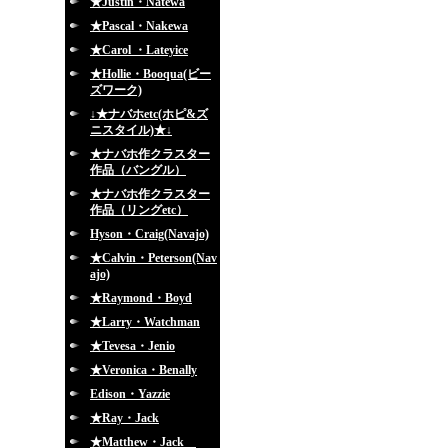
★Justin・Natewa
★Pascal・Nakewa
★Carol ・Lateyice
★Hollie・Booqua(ビー
ズワーク)
↓★ナバホetc(ホピ&ズ
ニスタイル)★↓
★ナバホ作クラスター
作品（バングル）
★ナバホ作クラスター
作品（リングetc）
Hyson・Craig(Navajo)
★Calvin・Peterson(Nav
ajo)
★Raymond・Boyd
★Larry・Watchman
★Tevesa・Jenio
★Veronica・Benally
Edison・Yazzie
★Ray・Jack
★Matthew・Jack