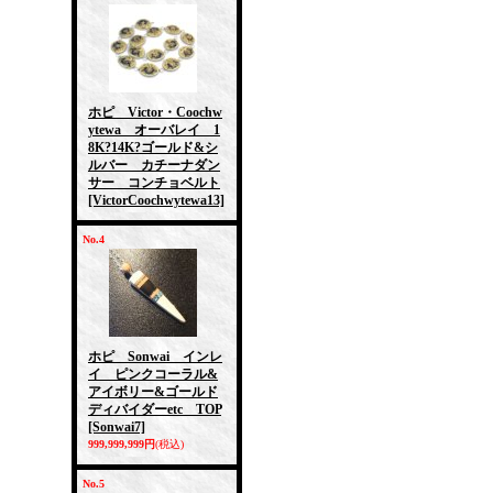
ホピ Victor・Coochw
ytewa オーバレイ 1
8K?14K?ゴールド&シ
ルバー カチーナダン
サー コンチョベルト
[VictorCoochwytewa13]
No.4
ホピ Sonwai インレ
イ ピンクコーラル&
アイボリー&ゴールド
ディバイダーetc TOP
[Sonwai7]
999,999,999円
(税込)
No.5