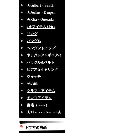
★Gilbert・Smith
★Joelias・Draper
★Rita・Quezada
↓★アイテム別★↓
リング
バングル
ペンダントトップ
ネックレス&ボロタイ
バックル&ベルト
ピアス&イヤリング
ウォッチ
その他
クラフトアイテム
チマヨアイテム
書籍（Book）
★Thanks・Soldout★
おすすめ商品