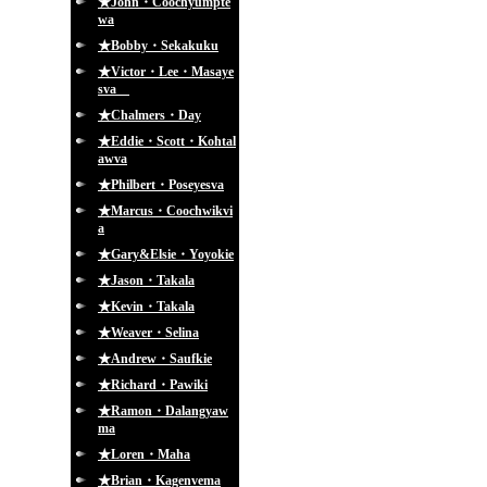
★John・Coochyumpte
wa
★Bobby・Sekakuku
★Victor・Lee・Masaye
sva
★Chalmers・Day
★Eddie・Scott・Kohtal
awva
★Philbert・Poseyesva
★Marcus・Coochwikvi
a
★Gary&Elsie・Yoyokie
★Jason・Takala
★Kevin・Takala
★Weaver・Selina
★Andrew・Saufkie
★Richard・Pawiki
★Ramon・Dalangyaw
ma
★Loren・Maha
★Brian・Kagenvema