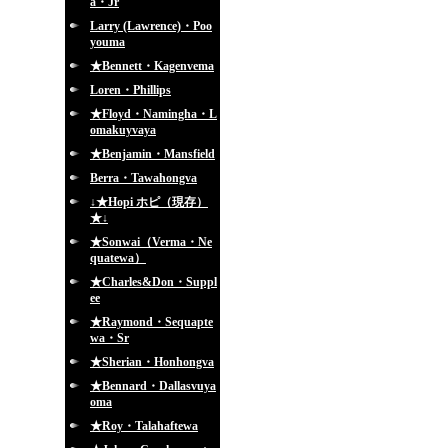
a・Jr
Larry (Lawrence)・Poo
youma
★Bennett・Kagenvema
Loren・Phillips
★Floyd・Namingha・L
omakuyvaya
★Benjamin・Mansfield
Berra・Tawahongva
↓★Hopi ホピ（現存）
★↓
★Sonwai（Verma・Ne
quatewa）
★Charles&Don・Suppl
ee
★Raymond・Sequapte
wa・Sr
★Sherian・Honhongva
★Bennard・Dallasvuya
oma
★Roy・Talahaftewa