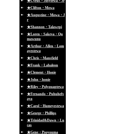
★Cyrus・Josytewa・Jr
★Clifton・Mowa
★Augustine・Mowa・J
r
★Shannon・Talawepi
★Loren・Sakeva・Qu
mawunu
★Arthur・Allen・Lom
ayestewa
★Chris・Mansfield
★Frank・Lahaleon
★Clement・Honie
★John・honie
★Riley・Polyquaptewa
★Fernando・Puhuhefv
aya
★Carol・Humeyestewa
★George・Phillips
★Trinidad&Dawn・Lu
cas
★Gene・Pooyouma