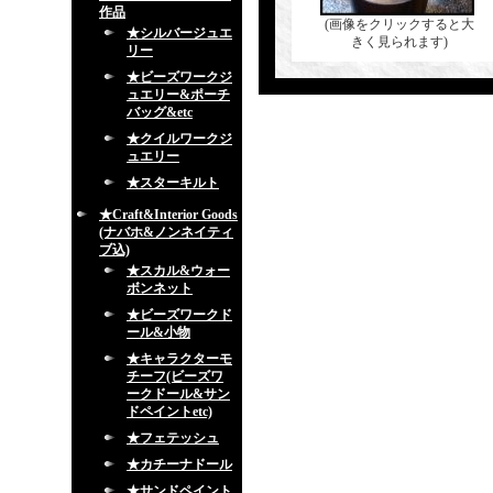
作品
(画像をクリックすると大
★シルバージュエ
きく見られます)
リー
★ビーズワークジ
ュエリー&ポーチ
バッグ&etc
★クイルワークジ
ュエリー
★スターキルト
★Craft&Interior Goods
(ナバホ&ノンネイティ
ブ込)
★スカル&ウォー
ボンネット
★ビーズワークド
ール&小物
★キャラクターモ
チーフ(ビーズワ
ークドール&サン
ドペイントetc)
★フェテッシュ
★カチーナドール
★サンドペイント