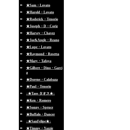
★Sam・Lovato
★Harold・Lovato
★Roderick・Tenorio
★Joseph・D・Coriz
★Harvey・Chavez
★Joe&Angle・Reano
★Lupe・Lovato
★Raymond・Rosetta
★Mary・Tafoya
★Gilbert・Dino・Garci
a
★Dorene・Calabaza
★Paul・Tenorio
↓★Taos タオス★↓
★Ken・Romero
★Sonny・Spruce
★Buffalo・Dancer
↓★SanFelipe★↓
★Timmy・Yazzie