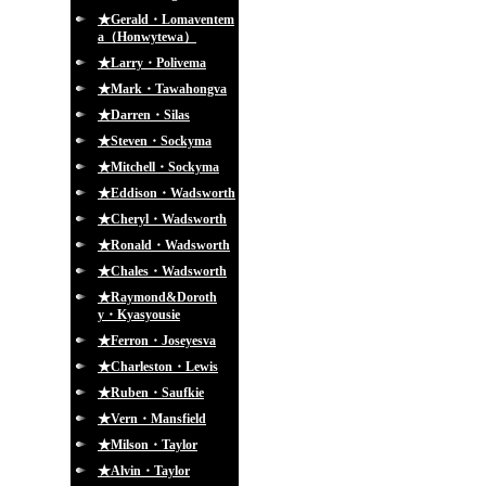
★Gerald・Lomaventem
a（Honwytewa）
★Larry・Polivema
★Mark・Tawahongva
★Darren・Silas
★Steven・Sockyma
★Mitchell・Sockyma
★Eddison・Wadsworth
★Cheryl・Wadsworth
★Ronald・Wadsworth
★Chales・Wadsworth
★Raymond&Doroth
y・Kyasyousie
★Ferron・Joseyesva
★Charleston・Lewis
★Ruben・Saufkie
★Vern・Mansfield
★Milson・Taylor
★Alvin・Taylor