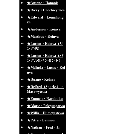
★Antone・Honanie
★Ricky・Coochwytewa
★Edward・Lomahong
va
★Anderson・Koinva
★Marthus・Koinva
★Lucion・Koinva（リ
ング他）
★Lucion・Koinva（バ
ングル&ペンダント）
★Melinda・Lucas・Koi
nva
★Duane・Koinva
★Delfred（Sparks）・
Masawytewa
★Emmett・Navakuku
★Alaric・Polequaptewa
★Willis・Humeyestewa
★Petra・Lamson
★Nathan・Fred・Jr