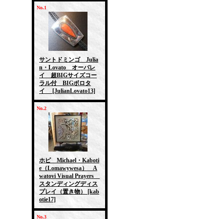
No.1
サントドミンゴ Julia
n・Lovato オーバレ
イ 超BIGサイズコー
ラル付 BIGボロタ
イ
[JulianLovato13]
No.2
ホピ Michael・Kaboti
e（Lomawywesa） A
watovi Visual Prayers
スタンディングディス
プレイ（置き物）
[kab
otie17]
No.3