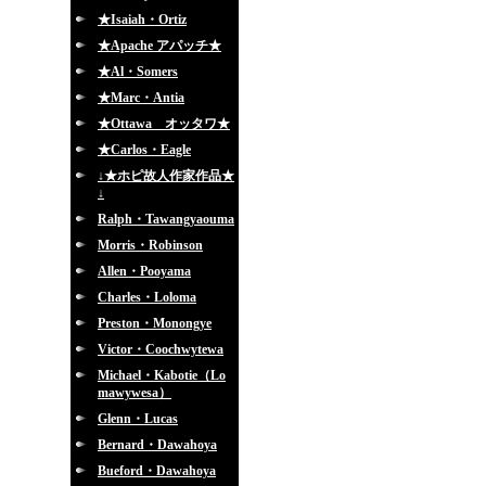
★Isaiah・Ortiz
★Apache アパッチ★
★Al・Somers
★Marc・Antia
★Ottawa オッタワ★
★Carlos・Eagle
↓★ホピ故人作家作品★
↓
Ralph・Tawangyaouma
Morris・Robinson
Allen・Pooyama
Charles・Loloma
Preston・Monongye
Victor・Coochwytewa
Michael・Kabotie（Lo
mawywesa）
Glenn・Lucas
Bernard・Dawahoya
Bueford・Dawahoya