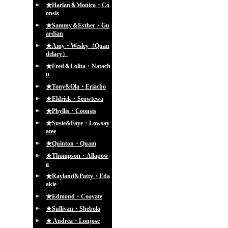
★Harlan＆Monica・Co
onsis
★Sammy＆Esther・Gu
ardian
★Amy・Wesley（Quan
delacy）
★Fred＆Lolita・Natach
u
★Tony&Ola・Eriacho
★Eldrick・Seowtewa
★Phyllis・Coonsis
★Susie&Faye・Lowsay
atee
★Quinton・Quam
★Thompson・Allapow
a
★Rayland&Patty・Eda
akie
★Edmond・Cooyate
★Sullivan・Shebola
★ Andrea・Lonjose