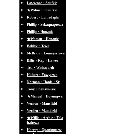
Lawrence・Saufkie
★Wilmer・Saufkie
Robert・Lomadapki
Phillip・Sekaquaptewa
Phillip・Honanie
★Watson・Honanie
Bobbie・Tewa
McBride・Lomayestewa
Billie・Ray・Hawee
Ted・Wadsworth
Hubert・Yowytewa
Norman・Honie・Sr
Tony・Kyasyousie
★Manuel・Hoyungwa
Vernon・Mansfield
Verden・Mansfield
★Willie・Archie・Tala
haftewa
Harvey・Quanimptew