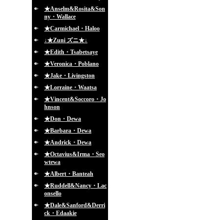
★Anselm&Rosita&Son
ny・Wallace
★Carmichael・Haloo
↓★Zuni ズニ★↓
★Edith・Tsabetsaye
★Veronica・Poblano
★Jake・Livingston
★Lorraine・Waatsa
★Vincent&Soccoro・Jo
hnson
★Don・Dewa
★Barbara・Dewa
★Andrick・Dewa
★Octavius&Irma・Seo
wtewa
★Albert・Banteah
★Ruddell&Nancy・Lac
onsello
★Dale&Sanford&Derri
ck・Edaakie