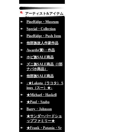
アーティスト&アイテム
別
PineRidge・Museum
Special・Collection
PineRidge・Push Item
他部族故人作家作品
Awards(賞)・作品
ホピ族SALE商品
ズニ族SALE商品（1部
ナバホ商品）
他部族SALE商品
↓★Lakota（ラコタ） S
ioux（スー）★↓
★Michael・Haskell
★Paul・Szabo
Barry・Johnson
★サンダーバードショ
ップファミリー★
★Frank・Patania・Sr