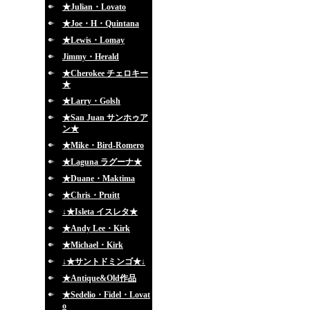
★Julian・Lovato
★Joe・H・Quintana
★Lewis・Lomay
Jimmy・Herald
★Cherokee チェロキー
★
★Larry・Golsh
★San Juan サンホゥア
ン★
★Mike・Bird-Romero
★Laguna ラグーナ★
★Duane・Maktima
★Chris・Pruitt
↓★Isleta イスレタ★
★Andy Lee・Kirk
★Michael・Kirk
↓★サントドミンゴ★↓
★Antique&Old作品
★Sedelio・Fidel・Lovat
o