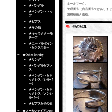
ホールマーク
:
★バングル
管理番号（商品番号ではありませ
★ペンダントトッ
消費税抜き価格
:
プ
★ピアス
他の写真
★その他
★キャラクターモ
チーフ
★ニードルポイン
ト&クラスター
★Other Jewelry
★リング
★バングル&ブレ
ス
★ペンダント&ネ
ックレス（シルバ
ー）
★ペンダント&ネ
ックレス（ノンシ
ルバー）
★ピアス&その他
★スー&シャイアンetc