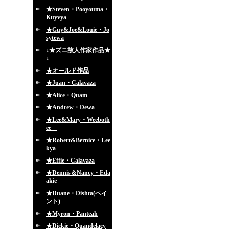
★Steven・Pooyouma・
Kuyvya
★Guy&Joe&Louie・Jo
sytewa
↓★ズニ故人作家作品★
↓
★オールド作品
★Juan・Calavaza
★Alice・Quam
★Andrew・Dewa
★Lee&Mary・Weeboth
ee
★Robert&Bernice・Lee
kya
★Effie・Calavaza
★Dennis＆Nancy・Eda
akie
★Duane・Dishta(ペイ
ント)
★Myron・Panteah
★Dickie・Quandelacy