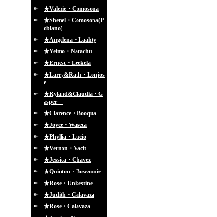
★Valerie・Comosona
★Shenel・Comosona(P
oblano)
★Angelena・Laahty
★Yelmo・Natachu
★Ernest・Leekela
★Larry&Rath・Lonjos
e
★Ryland&Claudia・G
asper
★Clarence・Booqua
★Joyce・Waseta
★Phyllia・Lucio
★Vernon・Vacit
★Jessica・Chavez
★Quinton・Bowannie
★Rose・Unkestine
★Judith・Calavaza
★Rose・Calavaza