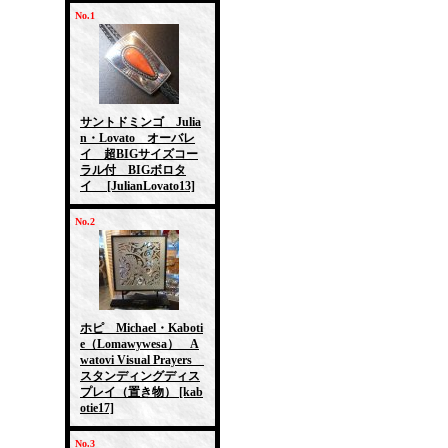
No.1
サントドミンゴ Julia
n・Lovato オーバレ
イ 超BIGサイズコー
ラル付 BIGボロタ
イ
[JulianLovato13]
No.2
ホピ Michael・Kaboti
e（Lomawywesa） A
watovi Visual Prayers
スタンディングディス
プレイ（置き物）
[kab
otie17]
No.3