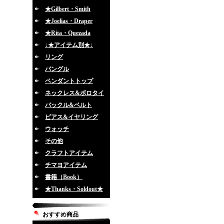
★Gilbert・Smith
★Joelias・Draper
★Rita・Quezada
↓★アイテム別★↓
リング
バングル
ペンダントトップ
ネックレス&ボロタイ
バックル&ベルト
ピアス&イヤリング
ウォッチ
その他
クラフトアイテム
チマヨアイテム
書籍（Book）
★Thanks・Soldout★
おすすめ商品