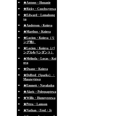
★Antone・Honanie
★Ricky・Coochwytewa
★Edward・Lomahong
va
★Anderson・Koinva
★Marthus・Koinva
★Lucion・Koinva（リ
ング他）
★Lucion・Koinva（バ
ングル&ペンダント）
★Melinda・Lucas・Koi
nva
★Duane・Koinva
★Delfred（Sparks）・
Masawytewa
★Emmett・Navakuku
★Alaric・Polequaptewa
★Willis・Humeyestewa
★Petra・Lamson
★Nathan・Fred・Jr