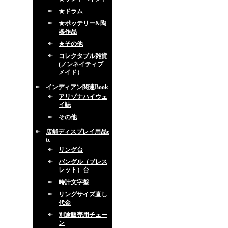
★ドラム
★ポッテリー&陶
器作品
★その他
コレクタブル雑貨
(ノンネイティブ
メイド）
インディアン関連Book
アリゾナハイウェ
イ誌
その他
店舗ディスプレイ用品e
tc
リング台
バングル（ブレス
レット）台
時計文字盤
リングサイズ直し
代金
別途販売用チェー
ン