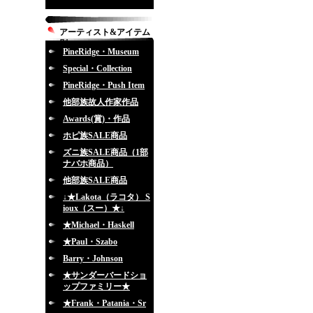
アーティスト&アイテム
別
PineRidge・Museum
Special・Collection
PineRidge・Push Item
他部族故人作家作品
Awards(賞)・作品
ホピ族SALE商品
ズニ族SALE商品（1部
ナバホ商品）
他部族SALE商品
↓★Lakota（ラコタ） S
ioux（スー）★↓
★Michael・Haskell
★Paul・Szabo
Barry・Johnson
★サンダーバードショ
ップファミリー★
★Frank・Patania・Sr