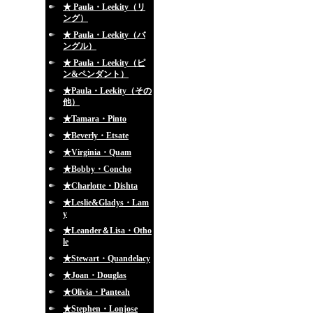
★ Paula・Leekity（リ
ング）
★ Paula・Leekity（バ
ングル）
★ Paula・Leekity（ピ
ン&ペンダント）
★Paula・Leekity（その
他）
★Tamara・Pinto
★Beverly・Etsate
★Virginia・Quam
★Bobby・Concho
★Charlotte・Dishta
★Leslie&Gladys・Lam
y
★Leander＆Lisa・Otho
le
★Stewart・Quandelacy
★Joan・Douglas
★Olivia・Panteah
★Stephen・Lonjose