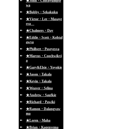
★John・Coochyumpte
wa
★Bobby・Sekakuku
★Victor・Lee・Masaye
sva
★Chalmers・Day
★Eddie・Scott・Kohtal
awva
★Philbert・Poseyesva
★Marcus・Coochwikvi
a
★Gary&Elsie・Yoyokie
★Jason・Takala
★Kevin・Takala
★Weaver・Selina
★Andrew・Saufkie
★Richard・Pawiki
★Ramon・Dalangyaw
ma
★Loren・Maha
★Brian・Kagenvema