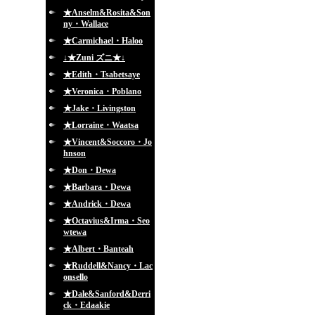
★Anselm&Rosita&Son
ny・Wallace
★Carmichael・Haloo
↓★Zuni ズニ★↓
★Edith・Tsabetsaye
★Veronica・Poblano
★Jake・Livingston
★Lorraine・Waatsa
★Vincent&Soccoro・Jo
hnson
★Don・Dewa
★Barbara・Dewa
★Andrick・Dewa
★Octavius&Irma・Seo
wtewa
★Albert・Banteah
★Ruddell&Nancy・Lac
onsello
★Dale&Sanford&Derri
ck・Edaakie