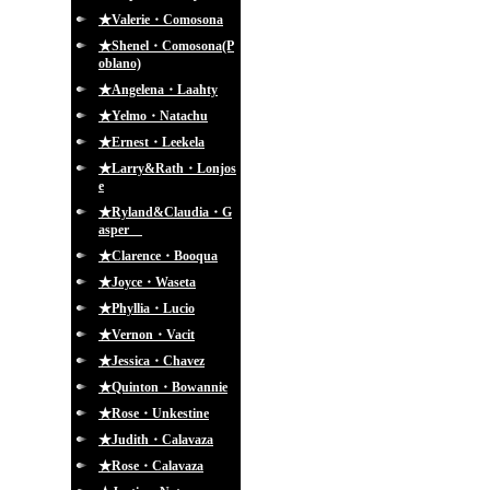
★Valerie・Comosona
★Shenel・Comosona(P
oblano)
★Angelena・Laahty
★Yelmo・Natachu
★Ernest・Leekela
★Larry&Rath・Lonjos
e
★Ryland&Claudia・G
asper
★Clarence・Booqua
★Joyce・Waseta
★Phyllia・Lucio
★Vernon・Vacit
★Jessica・Chavez
★Quinton・Bowannie
★Rose・Unkestine
★Judith・Calavaza
★Rose・Calavaza