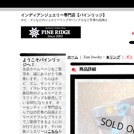
インディアンジュエリー専門店【パインリッジ】
ホピ・ズニなどのジュエリーリングやバングルなど圧巻の品揃え
ホーム
｜ Zuni Jewelry >
★リング
｜
ズニ 
ようこそパインリッ
ジへ！
当店ホームページをご覧
商品詳細
頂き、誠にありがとう御
座います。こちらはホ
ピ、ズニ、サントドミン
ゴ、イスレタなどナバホ
族以外のジュエリーとク
ラフトグッズを販売して
いるHPになります。オ
ーセンティック専門店な
らではの圧巻の品揃えと
リーズナブルなプライス
でご提供できるように心
がけております。ナバホ
族ジュエリーは
こちら
を