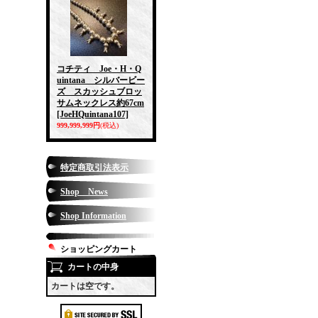
コチティ Joe・H・Q
uintana シルバービー
ズ スカッシュブロッ
サムネックレス約67cm
[JoeHQuintana107]
999,999,999円
(税込)
特定商取引法表示
Shop News
Shop Information
ショッピングカート
カートの中身
カートは空です。