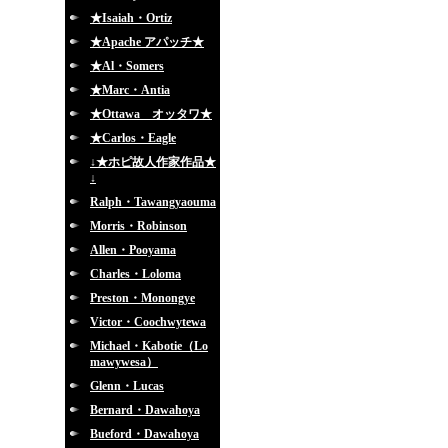
★Isaiah・Ortiz
★Apache アパッチ★
★Al・Somers
★Marc・Antia
★Ottawa オッタワ★
★Carlos・Eagle
↓★ホピ故人作家作品★
↓
Ralph・Tawangyaouma
Morris・Robinson
Allen・Pooyama
Charles・Loloma
Preston・Monongye
Victor・Coochwytewa
Michael・Kabotie（Lo
mawywesa）
Glenn・Lucas
Bernard・Dawahoya
Bueford・Dawahoya