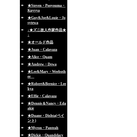
★Steven・Pooyouma・
Kuyvya
★Guy&Joe&Louie・Jo
sytewa
↓★ズニ故人作家作品★
↓
★オールド作品
★Juan・Calavaza
★Alice・Quam
★Andrew・Dewa
★Lee&Mary・Weeboth
ee
★Robert&Bernice・Lee
kya
★Effie・Calavaza
★Dennis＆Nancy・Eda
akie
★Duane・Dishta(ペイ
ント)
★Myron・Panteah
★Dickie・Quandelacy