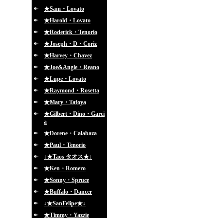
★Sam・Lovato
★Harold・Lovato
★Roderick・Tenorio
★Joseph・D・Coriz
★Harvey・Chavez
★Joe&Angle・Reano
★Lupe・Lovato
★Raymond・Rosetta
★Mary・Tafoya
★Gilbert・Dino・Garci
a
★Dorene・Calabaza
★Paul・Tenorio
↓★Taos タオス★↓
★Ken・Romero
★Sonny・Spruce
★Buffalo・Dancer
↓★SanFelipe★↓
★Timmy・Yazzie