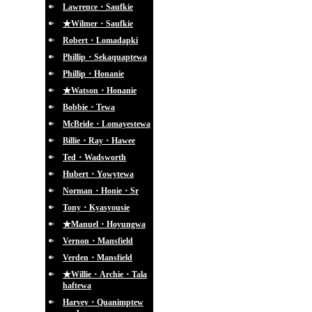
Lawrence・Saufkie
★Wilmer・Saufkie
Robert・Lomadapki
Phillip・Sekaquaptewa
Phillip・Honanie
★Watson・Honanie
Bobbie・Tewa
McBride・Lomayestewa
Billie・Ray・Hawee
Ted・Wadsworth
Hubert・Yowytewa
Norman・Honie・Sr
Tony・Kyasyousie
★Manuel・Hoyungwa
Vernon・Mansfield
Verden・Mansfield
★Willie・Archie・Tala
haftewa
Harvey・Quanimptew