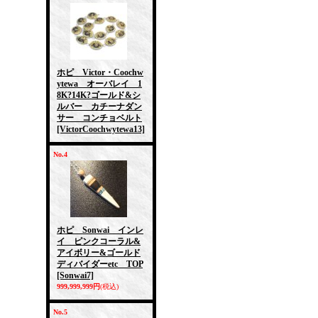
ホピ Victor・Coochw
ytewa オーバレイ 1
8K?14K?ゴールド&シ
ルバー カチーナダン
サー コンチョベルト
[VictorCoochwytewa13]
No.4
ホピ Sonwai インレ
イ ピンクコーラル&
アイボリー&ゴールド
ディバイダーetc TOP
[Sonwai7]
999,999,999円
(税込)
No.5