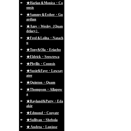
★Harlan＆Monica・Co
onsis
★Sammy＆Esther・Gu
ardian
★Amy・Wesley（Quan
delacy）
★Fred＆Lolita・Natach
u
★Tony&Ola・Eriacho
★Eldrick・Seowtewa
★Phyllis・Coonsis
★Susie&Faye・Lowsay
atee
★Quinton・Quam
★Thompson・Allapow
a
★Rayland&Patty・Eda
akie
★Edmond・Cooyate
★Sullivan・Shebola
★ Andrea・Lonjose