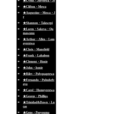
★Cyrus・Josytewa・Jr
★Clifton・Mowa
★Augustine・Mowa・J
r
★Shannon・Talawepi
★Loren・Sakeva・Qu
mawunu
★Arthur・Allen・Lom
ayestewa
★Chris・Mansfield
★Frank・Lahaleon
★Clement・Honie
★John・honie
★Riley・Polyquaptewa
★Fernando・Puhuhefv
aya
★Carol・Humeyestewa
★George・Phillips
★Trinidad&Dawn・Lu
cas
★Gene・Pooyouma