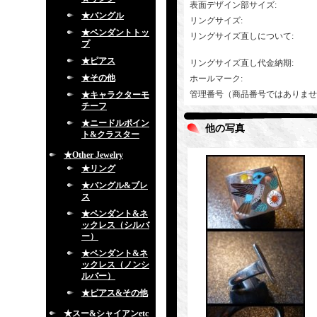
表面デザイン部サイズ
:
★バングル
リングサイズ
:
★ペンダントトッ
リングサイズ直しについて
:
プ
★ピアス
リングサイズ直し代金納期
:
★その他
ホールマーク
:
管理番号（商品番号ではありませ
★キャラクターモ
チーフ
★ニードルポイン
他の写真
ト&クラスター
★Other Jewelry
★リング
★バングル&ブレ
ス
★ペンダント&ネ
ックレス（シルバ
ー）
★ペンダント&ネ
ックレス（ノンシ
ルバー）
★ピアス&その他
★スー&シャイアンetc