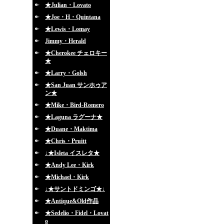
★Julian・Lovato
★Joe・H・Quintana
★Lewis・Lomay
Jimmy・Herald
★Cherokee チェロキー
★
★Larry・Golsh
★San Juan サンホゥア
ン★
★Mike・Bird-Romero
★Laguna ラグーナ★
★Duane・Maktima
★Chris・Pruitt
↓★Isleta イスレタ★
★Andy Lee・Kirk
★Michael・Kirk
↓★サントドミンゴ★↓
★Antique&Old作品
★Sedelio・Fidel・Lovat
o