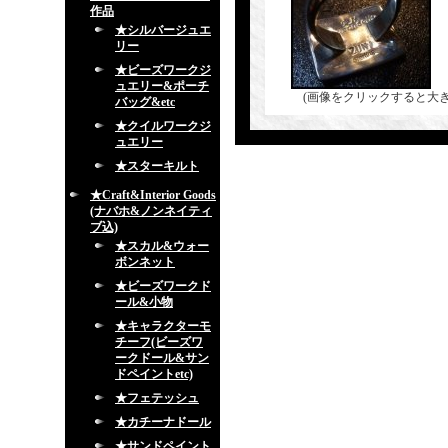
作品
★シルバージュエ
リー
★ビーズワークジ
ュエリー&ポーチ
(画像をクリックすると大
バッグ&etc
★クイルワークジ
ュエリー
★スターキルト
★Craft&Interior Goods
(ナバホ&ノンネイティ
ブ込)
★スカル&ウォー
ボンネット
★ビーズワークド
ール&小物
★キャラクターモ
チーフ(ビーズワ
ークドール&サン
ドペイントetc)
★フェテッシュ
★カチーナドール
★サンドペイント