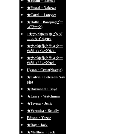
★Justin・Natewa
★Pascal・Nakewa
★Carol ・Lateyice
★Hollie・Booqua(ビー
ズワーク)
↓★ナバホetc(ホピ&ズ
ニスタイル)★↓
★ナバホ作クラスター
作品（バングル）
★ナバホ作クラスター
作品（リングetc）
Hyson・Craig(Navajo)
★Calvin・Peterson(Nav
ajo)
★Raymond・Boyd
★Larry・Watchman
★Tevesa・Jenio
★Veronica・Benally
Edison・Yazzie
★Ray・Jack
★Matthew・Jack