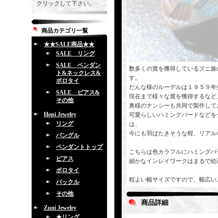
クリックして下さい。
商品カテゴリ一覧
★★SALE商品★★
SALE リング
SALE ペンダン
数多くの賞を獲得しているズニ族
ト&ネックレス&
す。
ボロタイ
だんな様のルーデルは１９５９年
SALE ピアス&
現在まで様々な賞を獲得するなど
その他
奥様のナンシーも共同で製作して
Hopi Jewelry
可愛らしいハミングバードなどを
リング
は、
今にも羽ばたきそうな程、リアル
バングル
ペンダントトップ
こちらは色カラフルにハミングバ
ピアス
細かなインレイワークはまるで絵
ボロタイ
程よい幅サイズですので、幅広い
バックル
その他
商品詳細
Zuni Jewelry
★リング