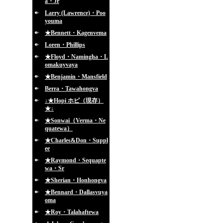
a・Jr
Larry (Lawrence)・Poo
youma
★Bennett・Kagenvema
Loren・Phillips
★Floyd・Namingha・L
omakuyvaya
★Benjamin・Mansfield
Berra・Tawahongva
↓★Hopi ホピ（現存）
★↓
★Sonwai（Verma・Ne
quatewa）
★Charles&Don・Suppl
ee
★Raymond・Sequapte
wa・Sr
★Sherian・Honhongva
★Bennard・Dallasvuya
oma
★Roy・Talahaftewa