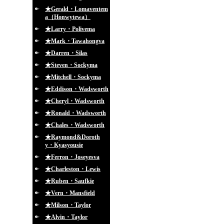
★Gerald・Lomaventem
a（Honwytewa）
★Larry・Polivema
★Mark・Tawahongva
★Darren・Silas
★Steven・Sockyma
★Mitchell・Sockyma
★Eddison・Wadsworth
★Cheryl・Wadsworth
★Ronald・Wadsworth
★Chales・Wadsworth
★Raymond&Doroth
y・Kyasyousie
★Ferron・Joseyesva
★Charleston・Lewis
★Ruben・Saufkie
★Vern・Mansfield
★Milson・Taylor
★Alvin・Taylor