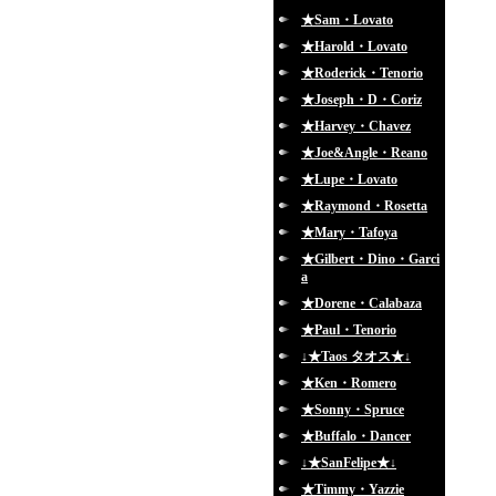
★Sam・Lovato
★Harold・Lovato
★Roderick・Tenorio
★Joseph・D・Coriz
★Harvey・Chavez
★Joe&Angle・Reano
★Lupe・Lovato
★Raymond・Rosetta
★Mary・Tafoya
★Gilbert・Dino・Garci
a
★Dorene・Calabaza
★Paul・Tenorio
↓★Taos タオス★↓
★Ken・Romero
★Sonny・Spruce
★Buffalo・Dancer
↓★SanFelipe★↓
★Timmy・Yazzie