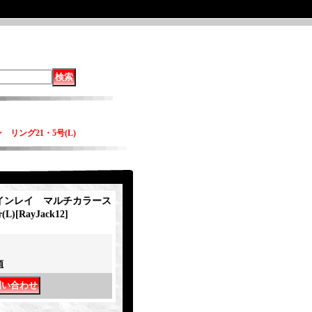
リング21・5号(L)
k インレイ マルチカラース
L)
[
RayJack12
]
項