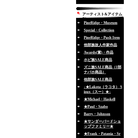
アーティスト&アイテム
別
PineRidge・Museum
Special・Collection
PineRidge・Push Item
他部族故人作家作品
Awards(賞)・作品
ホピ族SALE商品
ズニ族SALE商品（1部
ナバホ商品）
他部族SALE商品
↓★Lakota（ラコタ） S
ioux（スー）★↓
★Michael・Haskell
★Paul・Szabo
Barry・Johnson
★サンダーバードショ
ップファミリー★
★Frank・Patania・Sr