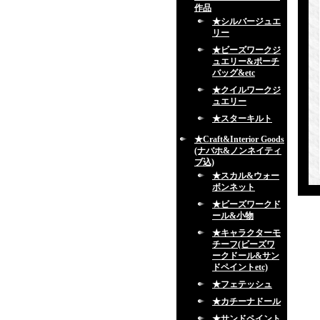
作品
★シルバージュエ
リー
★ビーズワークジ
ュエリー&ポーチ
バッグ&etc
★クイルワークジ
ュエリー
★スターキルト
★Craft&Interior Goods
(ナバホ&ノンネイティ
ブ込)
★スカル&ウォー
ボンネット
★ビーズワークド
ール&小物
★キャラクターモ
チーフ(ビーズワ
ークドール&サン
ドペイントetc)
★フェテッシュ
★カチーナドール
★サンドペイント