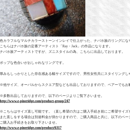
色カラフルなマルチカラーストーンインレイで仕上がった、ナバホ族のリングにな
こちらはナバホ族の定番アーティスト「Ray・Jack」の作品になります。
ナバホ族アーティストですが、ズニスタイルの為、こちらに出品しております。
ポップな色合いがおしゃれなリングです。
厚みもしっかりとした存在感ある幅サイズですので、男性女性共にスタイリングし
※他サイズ、オーバルからスクエア型なども出品しておりますので、ペアーでもお
※多数出品しておりますので、以下のページよりご覧下さいませ。
http://www.e-pineridge.com/product-group/247
※こちらはサイズ直し可能です。（直し希望の方はご購入手続き前にご希望サイズ
また直しをする場合は別途料金が掛かりますので、ご購入商品と共に、以下のペー
ご購入お手続きをお取り下さいませ。
http://www.e-pineridge.com/product/6317