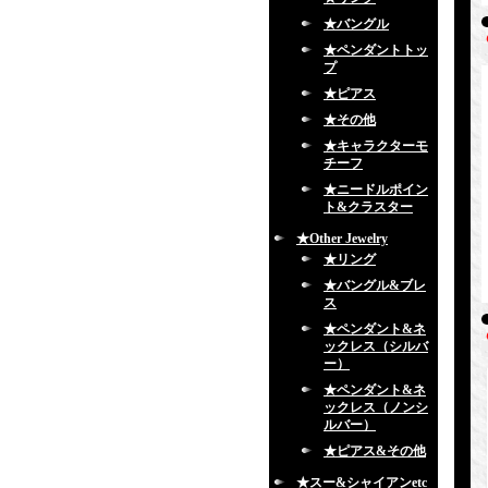
★バングル
★ペンダントトッ
プ
★ピアス
★その他
★キャラクターモ
チーフ
★ニードルポイン
ト&クラスター
★Other Jewelry
★リング
★バングル&ブレ
ス
★ペンダント&ネ
ックレス（シルバ
ー）
★ペンダント&ネ
ックレス（ノンシ
ルバー）
★ピアス&その他
★スー&シャイアンetc