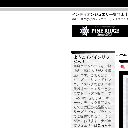
インディアンジュエリー専門店【
ホピ・ズニなどのジュエリーリングやバン
ホーム
ようこそパインリッ
ジへ！
当店ホームページをご覧
頂き、誠にありがとう御
座います。こちらはホ
ピ、ズニ、サントドミン
ゴ、イスレタなどナバホ
族以外のジュエリーとク
ラフトグッズを販売して
いるHPになります。オ
ーセンティック専門店な
らではの圧巻の品揃えと
リーズナブルなプライス
でご提供できるように心
がけております。ナバホ
族ジュエリーは
こちら
を