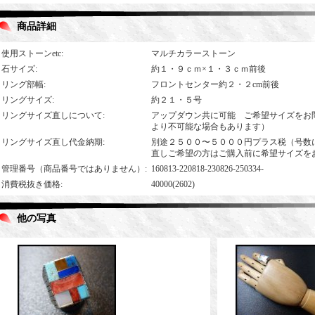
商品詳細
使用ストーンetc
:
マルチカラーストーン
石サイズ
:
約１・９ｃｍ×１・３ｃｍ前後
リング部幅
:
フロントセンター約２・２cm前後
リングサイズ
:
約２１・５号
リングサイズ直しについて
:
アップダウン共に可能 ご希望サイズをお
より不可能な場合もあります）
リングサイズ直し代金納期
:
別途２５００〜５０００円プラス税（号数
直しご希望の方はご購入前に希望サイズを
管理番号（商品番号ではありません）
:
160813-220818-230826-250334-
消費税抜き価格
:
40000(2602)
他の写真