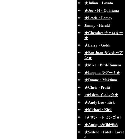
★Julian・Lovato
★Joe・H・Quintana
★Lewis・Lomay
Jimmy・Herald
★Cherokee チェロキー
★
★Larry・Golsh
★San Juan サンホゥア
ン★
★Mike・Bird-Romero
★Laguna ラグーナ★
★Duane・Maktima
★Chris・Pruitt
↓★Isleta イスレタ★
★Andy Lee・Kirk
★Michael・Kirk
↓★サントドミンゴ★↓
★Antique&Old作品
★Sedelio・Fidel・Lovat
o