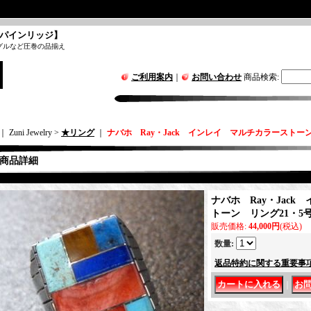
パインリッジ】
グルなど圧巻の品揃え
ご利用案内
｜
お問い合わせ
商品検索
:
｜ Zuni Jewelry >
★リング
｜
ナバホ Ray・Jack インレイ マルチカラーストーン 
商品詳細
ナバホ Ray・Jac
トーン リング21・5号(
販売価格
:
44,000円
(税込)
数量
:
返品特約に関する重要事
｜