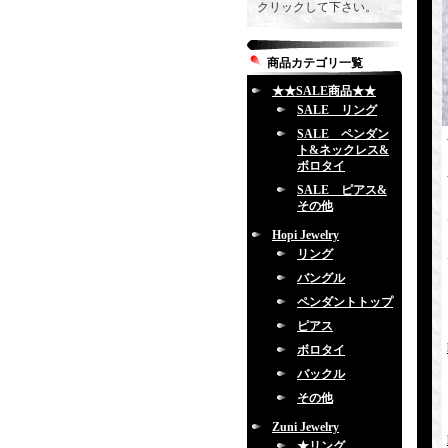
クリックして下さい。
商品カテゴリ一覧
★★SALE商品★★
SALE リング
SALE ペンダン
ト&ネックレス&
ボロタイ
SALE ピアス&
その他
Hopi Jewelry
リング
バングル
ペンダントトップ
ピアス
ボロタイ
バックル
その他
Zuni Jewelry
★リング