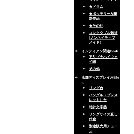
★ドラム
★ポッテリー&陶
器作品
★その他
コレクタブル雑貨
(ノンネイティブ
メイド）
インディアン関連Book
アリゾナハイウェ
イ誌
その他
店舗ディスプレイ用品e
tc
リング台
バングル（ブレス
レット）台
時計文字盤
リングサイズ直し
代金
別途販売用チェー
ン