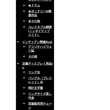
★ドラム
★ポッテリー&陶
器作品
★その他
コレクタブル雑貨
(ノンネイティブ
メイド）
インディアン関連Book
アリゾナハイウェ
イ誌
その他
店舗ディスプレイ用品e
tc
リング台
バングル（ブレス
レット）台
時計文字盤
リングサイズ直し
代金
別途販売用チェー
ン