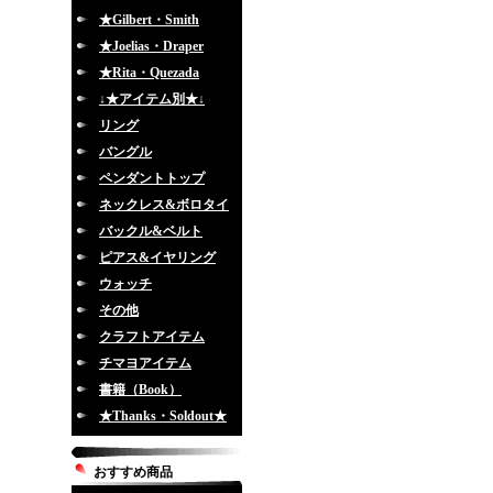
★Gilbert・Smith
★Joelias・Draper
★Rita・Quezada
↓★アイテム別★↓
リング
バングル
ペンダントトップ
ネックレス&ボロタイ
バックル&ベルト
ピアス&イヤリング
ウォッチ
その他
クラフトアイテム
チマヨアイテム
書籍（Book）
★Thanks・Soldout★
おすすめ商品