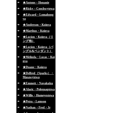
★Antone・Honanie
★Ricky・Coochwytewa
★Edward・Lomahong
va
★Anderson・Koinva
★Marthus・Koinva
★Lucion・Koinva（リ
ング他）
★Lucion・Koinva（バ
ングル&ペンダント）
★Melinda・Lucas・Koi
nva
★Duane・Koinva
★Delfred（Sparks）・
Masawytewa
★Emmett・Navakuku
★Alaric・Polequaptewa
★Willis・Humeyestewa
★Petra・Lamson
★Nathan・Fred・Jr