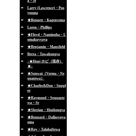
a・Jr
Larry (Lawrence)・Poo
youma
★Bennett・Kagenvema
Loren・Phillips
★Floyd・Namingha・L
omakuyvaya
★Benjamin・Mansfield
Berra・Tawahongva
↓★Hopi ホピ（現存）
★↓
★Sonwai（Verma・Ne
quatewa）
★Charles&Don・Suppl
ee
★Raymond・Sequapte
wa・Sr
★Sherian・Honhongva
★Bennard・Dallasvuya
oma
★Roy・Talahaftewa