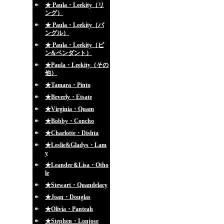
★ Paula・Leekity（リ
ング）
★ Paula・Leekity（バ
ングル）
★ Paula・Leekity（ピ
ン&ペンダント）
★Paula・Leekity（その
他）
★Tamara・Pinto
★Beverly・Etsate
★Virginia・Quam
★Bobby・Concho
★Charlotte・Dishta
★Leslie&Gladys・Lam
y
★Leander＆Lisa・Otho
le
★Stewart・Quandelacy
★Joan・Douglas
★Olivia・Panteah
★Stephen・Lonjose