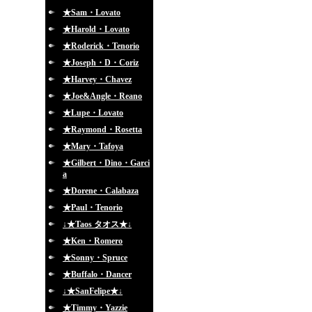
★Sam・Lovato
★Harold・Lovato
★Roderick・Tenorio
★Joseph・D・Coriz
★Harvey・Chavez
★Joe&Angle・Reano
★Lupe・Lovato
★Raymond・Rosetta
★Mary・Tafoya
★Gilbert・Dino・Garci
a
★Dorene・Calabaza
★Paul・Tenorio
↓★Taos タオス★↓
★Ken・Romero
★Sonny・Spruce
★Buffalo・Dancer
↓★SanFelipe★↓
★Timmy・Yazzie