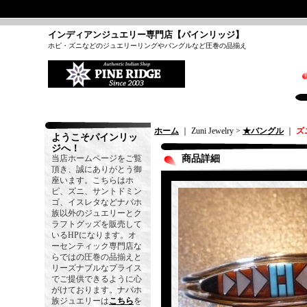
インディアンジュエリー専門店【パインリッジ】
ホピ・ズニなどのジュエリーリングやバングルなど圧巻の品揃え
ホーム
｜ Zuni Jewelry >
★バングル
｜
ズ
ようこそパインリッ
ジへ！
当店ホームページをご覧
商品詳細
頂き、誠にありがとう御
座います。こちらはホ
ピ、ズニ、サントドミン
ゴ、イスレタなどナバホ
族以外のジュエリーとク
ラフトグッズを販売して
いるHPになります。オ
ーセンティック専門店な
らではの圧巻の品揃えと
リーズナブルなプライス
でご提供できるように心
がけております。ナバホ
族ジュエリーは
こちら
を