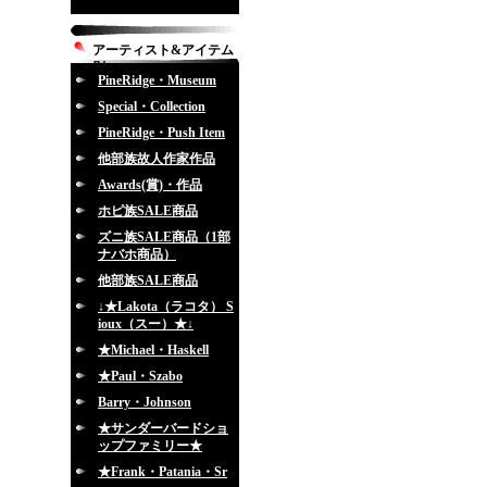
アーティスト&アイテム
別
PineRidge・Museum
Special・Collection
PineRidge・Push Item
他部族故人作家作品
Awards(賞)・作品
ホピ族SALE商品
ズニ族SALE商品（1部
ナバホ商品）
他部族SALE商品
↓★Lakota（ラコタ） S
ioux（スー）★↓
★Michael・Haskell
★Paul・Szabo
Barry・Johnson
★サンダーバードショ
ップファミリー★
★Frank・Patania・Sr