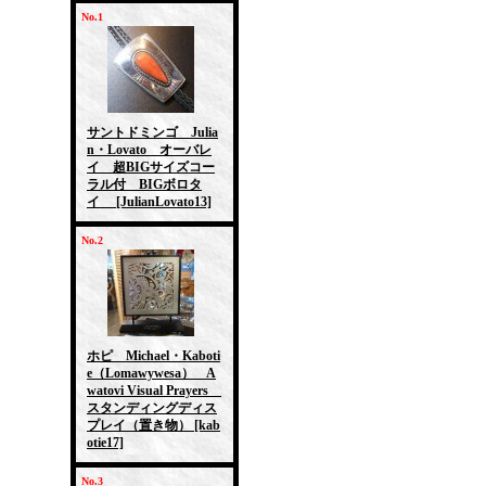
No.1
サントドミンゴ Julia
n・Lovato オーバレ
イ 超BIGサイズコー
ラル付 BIGボロタ
イ
[JulianLovato13]
No.2
ホピ Michael・Kaboti
e（Lomawywesa） A
watovi Visual Prayers
スタンディングディス
プレイ（置き物）
[kab
otie17]
No.3