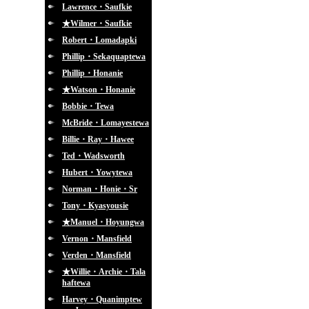
Lawrence・Saufkie
★Wilmer・Saufkie
Robert・Lomadapki
Phillip・Sekaquaptewa
Phillip・Honanie
★Watson・Honanie
Bobbie・Tewa
McBride・Lomayestewa
Billie・Ray・Hawee
Ted・Wadsworth
Hubert・Yowytewa
Norman・Honie・Sr
Tony・Kyasyousie
★Manuel・Hoyungwa
Vernon・Mansfield
Verden・Mansfield
★Willie・Archie・Tala
haftewa
Harvey・Quanimptew