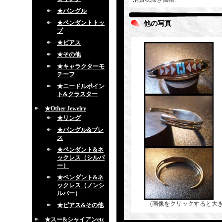
★バングル
★ペンダントトッ
他の写真
プ
★ピアス
★その他
★キャラクターモ
チーフ
★ニードルポイン
ト&クラスター
★Other Jewelry
★リング
★バングル&ブレ
ス
★ペンダント&ネ
ックレス（シルバ
ー）
★ペンダント&ネ
ックレス（ノンシ
ルバー）
(画像をクリックすると大
★ピアス&その他
★スー&シャイアンetc