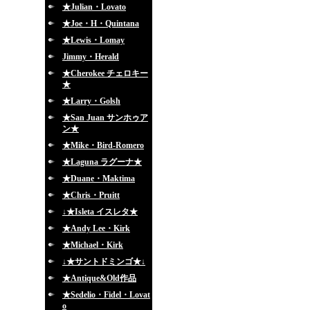
★Julian・Lovato
★Joe・H・Quintana
★Lewis・Lomay
Jimmy・Herald
★Cherokee チェロキー
★
★Larry・Golsh
★San Juan サンホゥア
ン★
★Mike・Bird-Romero
★Laguna ラグーナ★
★Duane・Maktima
★Chris・Pruitt
↓★Isleta イスレタ★
★Andy Lee・Kirk
★Michael・Kirk
↓★サントドミンゴ★↓
★Antique&Old作品
★Sedelio・Fidel・Lovat
o