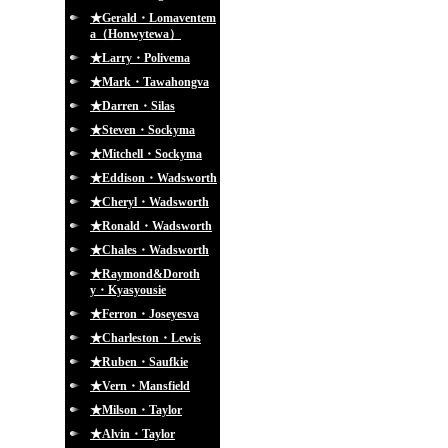
★Gerald・Lomaventem
a（Honwytewa）
★Larry・Polivema
★Mark・Tawahongva
★Darren・Silas
★Steven・Sockyma
★Mitchell・Sockyma
★Eddison・Wadsworth
★Cheryl・Wadsworth
★Ronald・Wadsworth
★Chales・Wadsworth
★Raymond&Doroth
y・Kyasyousie
★Ferron・Joseyesva
★Charleston・Lewis
★Ruben・Saufkie
★Vern・Mansfield
★Milson・Taylor
★Alvin・Taylor