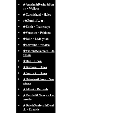
★Anselm&Rosita&Son
ny・Wallace
★Carmichael・Haloo
↓★Zuni ズニ★↓
★Edith・Tsabetsaye
★Veronica・Poblano
★Jake・Livingston
★Lorraine・Waatsa
★Vincent&Soccoro・Jo
hnson
★Don・Dewa
★Barbara・Dewa
★Andrick・Dewa
★Octavius&Irma・Seo
wtewa
★Albert・Banteah
★Ruddell&Nancy・Lac
onsello
★Dale&Sanford&Derri
ck・Edaakie