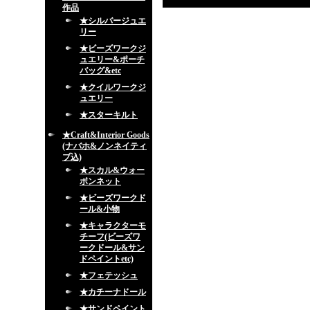
作品
★シルバージュエ
リー
★ビーズワークジ
ュエリー&ポーチ
バッグ&etc
★クイルワークジ
ュエリー
★スターキルト
★Craft&Interior Goods
(ナバホ&ノンネイティ
ブ込)
★スカル&ウォー
ボンネット
★ビーズワークド
ール&小物
★キャラクターモ
チーフ(ビーズワ
ークドール&サン
ドペイントetc)
★フェテッシュ
★カチーナドール
★サンドペイント