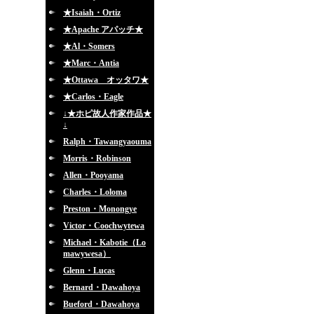
★Isaiah・Ortiz
★Apache アパッチ★
★Al・Somers
★Marc・Antia
★Ottawa オッタワ★
★Carlos・Eagle
↓★ホピ故人作家作品★
↓
Ralph・Tawangyaouma
Morris・Robinson
Allen・Pooyama
Charles・Loloma
Preston・Monongye
Victor・Coochwytewa
Michael・Kabotie（Lo
mawywesa）
Glenn・Lucas
Bernard・Dawahoya
Bueford・Dawahoya