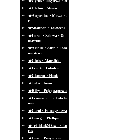
★Cyrus・Josytewa・Jr
★Clifton・Mowa
★Augustine・Mowa・J
r
★Shannon・Talawepi
★Loren・Sakeva・Qu
mawunu
★Arthur・Allen・Lom
ayestewa
★Chris・Mansfield
★Frank・Lahaleon
★Clement・Honie
★John・honie
★Riley・Polyquaptewa
★Fernando・Puhuhefv
aya
★Carol・Humeyestewa
★George・Phillips
★Trinidad&Dawn・Lu
cas
★Gene・Pooyouma