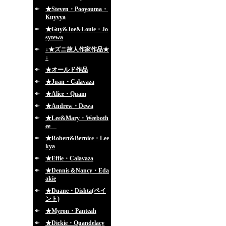
★Steven・Pooyouma・
Kuyvya
★Guy&Joe&Louie・Jo
sytewa
↓★ズニ故人作家作品★
↓
★オールド作品
★Juan・Calavaza
★Alice・Quam
★Andrew・Dewa
★Lee&Mary・Weeboth
ee
★Robert&Bernice・Lee
kya
★Effie・Calavaza
★Dennis＆Nancy・Eda
akie
★Duane・Dishta(ペイ
ント)
★Myron・Panteah
★Dickie・Quandelacy