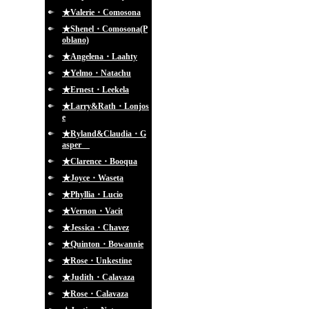
★Valerie・Comosona
★Shenel・Comosona(P
oblano)
★Angelena・Laahty
★Yelmo・Natachu
★Ernest・Leekela
★Larry&Rath・Lonjos
e
★Ryland&Claudia・G
asper
★Clarence・Booqua
★Joyce・Waseta
★Phyllia・Lucio
★Vernon・Vacit
★Jessica・Chavez
★Quinton・Bowannie
★Rose・Unkestine
★Judith・Calavaza
★Rose・Calavaza