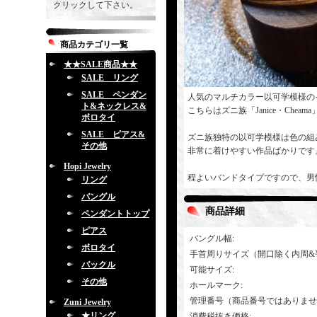
クリックして下さい。
商品カテゴリ一覧
★★SALE商品★★
SALE リング
SALE ペンダン
人気のマルチカラー以可学模様の
ト&ネックレス&
こちらはズニ族「Janice・Chea
ボロタイ
SALE ピアス&
ズニ族独特の以可学模様は色の組
その他
非常に着けやすい作品ばかりです
Hopi Jewelry
程よいバンドタイプですので、男
リング
バングル
商品詳細
ペンダントトップ
ピアス
バングル幅
:
ボロタイ
手首周りサイズ（開口除く内周&
バックル
可能サイズ
:
その他
ホールマーク
:
管理番号（商品番号ではありませ
Zuni Jewelry
★リング
消費税抜き価格
: