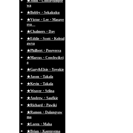
★John・Coochyumpte
wa
★Bobby・Sekakuku
★Victor・Lee・Masaye
sva
★Chalmers・Day
★Eddie・Scott・Kohtal
awva
★Philbert・Poseyesva
★Marcus・Coochwikvi
a
★Gary&Elsie・Yoyokie
★Jason・Takala
★Kevin・Takala
★Weaver・Selina
★Andrew・Saufkie
★Richard・Pawiki
★Ramon・Dalangyaw
ma
★Loren・Maha
★Brian・Kagenvema