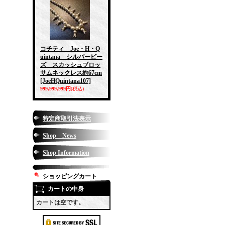
コチティ Joe・H・Q
uintana シルバービー
ズ スカッシュブロッ
サムネックレス約67cm
[JoeHQuintana107]
999,999,999円
(税込)
特定商取引法表示
Shop News
Shop Information
ショッピングカート
カートの中身
カートは空です。