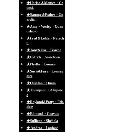
★Harlan＆Monica・Co
onsis
★Sammy＆Esther・Gu
ardian
★Amy・Wesley（Quan
delacy）
★Fred＆Lolita・Natach
u
★Tony&Ola・Eriacho
★Eldrick・Seowtewa
★Phyllis・Coonsis
★Susie&Faye・Lowsay
atee
★Quinton・Quam
★Thompson・Allapow
a
★Rayland&Patty・Eda
akie
★Edmond・Cooyate
★Sullivan・Shebola
★ Andrea・Lonjose