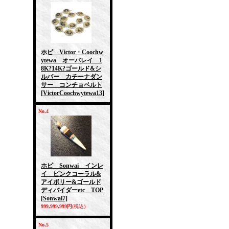
ホピ Victor・Coochw
ytewa オーバレイ 1
8K?14K?ゴールド&シ
ルバー カチーナダン
サー コンチョベルト
[VictorCoochwytewa13]
No.4
ホピ Sonwai インレ
イ ピンクコーラル&
アイボリー&ゴールド
ディバイダーetc TOP
[Sonwai7]
999,999,999円
(税込)
No.5