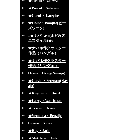
★Justin・Natewa
★Pascal・Nakewa
★Carol ・Lateyice
★Hollie・Booqua(ビー
ズワーク)
↓★ナバホetc(ホピ&ズ
ニスタイル)★↓
★ナバホ作クラスター
作品（バングル）
★ナバホ作クラスター
作品（リングetc）
Hyson・Craig(Navajo)
★Calvin・Peterson(Nav
ajo)
★Raymond・Boyd
★Larry・Watchman
★Tevesa・Jenio
★Veronica・Benally
Edison・Yazzie
★Ray・Jack
★Matthew・Jack