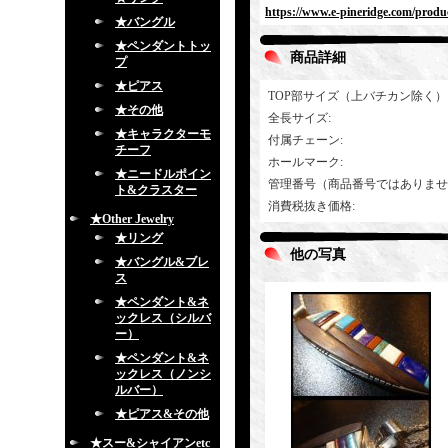
https://www.e-pineridge.com/produc
★バングル
★ペンダントトッ
商品詳細
プ
★ピアス
TOP部サイズ（上バチカン除く）
★その他
全長サイズ
:
★キャラクターモ
付属チェーン
:
チーフ
ホールマーク
:
★ニードルポイン
管理番号（商品番号ではありませ
ト&クラスター
消費税抜き価格
:
★Other Jewelry
★リング
他の写真
★バングル&ブレ
ス
★ペンダント&ネ
ックレス（シルバ
ー）
★ペンダント&ネ
ックレス（ノンシ
ルバー）
★ピアス&その他
★スー&シャイアンetc