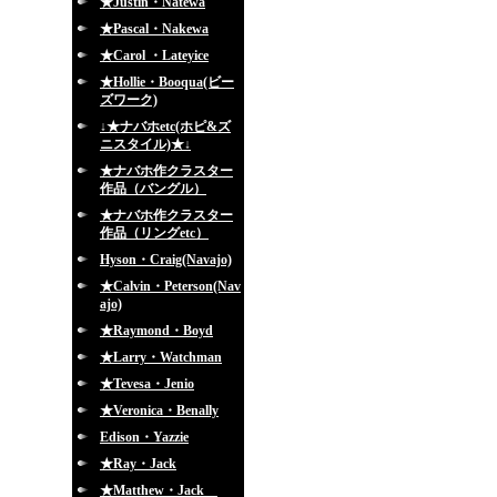
★Justin・Natewa
★Pascal・Nakewa
★Carol ・Lateyice
★Hollie・Booqua(ビー
ズワーク)
↓★ナバホetc(ホピ&ズ
ニスタイル)★↓
★ナバホ作クラスター
作品（バングル）
★ナバホ作クラスター
作品（リングetc）
Hyson・Craig(Navajo)
★Calvin・Peterson(Nav
ajo)
★Raymond・Boyd
★Larry・Watchman
★Tevesa・Jenio
★Veronica・Benally
Edison・Yazzie
★Ray・Jack
★Matthew・Jack