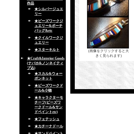
作品
★シルバージュエ
リー
★ビーズワークジ
ュエリー&ポーチ
バッグ&etc
★クイルワークジ
ュエリー
★スターキルト
(画像をクリックすると大
きく見られます)
★Craft&Interior Goods
(ナバホ&ノンネイティ
ブ込)
★スカル&ウォー
ボンネット
★ビーズワークド
ール&小物
★キャラクターモ
チーフ(ビーズワ
ークドール&サン
ドペイントetc)
★フェテッシュ
★カチーナドール
★サンドペイント