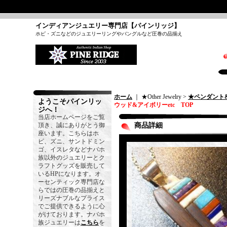
インディアンジュエリー専門店【パインリッジ】
ホピ・ズニなどのジュエリーリングやバングルなど圧巻の品揃え
ホーム
｜ ★Other Jewelry >
★ペンダント
ようこそパインリッ
ウッド&アイボリーetc TOP
ジへ！
当店ホームページをご覧
頂き、誠にありがとう御
商品詳細
座います。こちらはホ
ピ、ズニ、サントドミン
ゴ、イスレタなどナバホ
族以外のジュエリーとク
ラフトグッズを販売して
いるHPになります。オ
ーセンティック専門店な
らではの圧巻の品揃えと
リーズナブルなプライス
でご提供できるように心
がけております。ナバホ
族ジュエリーは
こちら
を