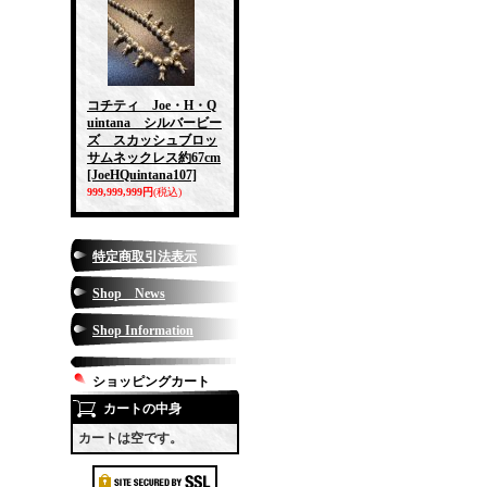
コチティ Joe・H・Q
uintana シルバービー
ズ スカッシュブロッ
サムネックレス約67cm
[JoeHQuintana107]
999,999,999円
(税込)
特定商取引法表示
Shop News
Shop Information
ショッピングカート
カートの中身
カートは空です。