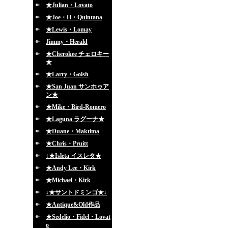
★Julian・Lovato
★Joe・H・Quintana
★Lewis・Lomay
Jimmy・Herald
★Cherokee チェロキー
★
★Larry・Golsh
★San Juan サンホゥア
ン★
★Mike・Bird-Romero
★Laguna ラグーナ★
★Duane・Maktima
★Chris・Pruitt
↓★Isleta イスレタ★
★Andy Lee・Kirk
★Michael・Kirk
↓★サントドミンゴ★↓
★Antique&Old作品
★Sedelio・Fidel・Lovat
o