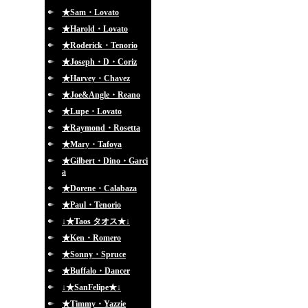
★Sam・Lovato
★Harold・Lovato
★Roderick・Tenorio
★Joseph・D・Coriz
★Harvey・Chavez
★Joe&Angle・Reano
★Lupe・Lovato
★Raymond・Rosetta
★Mary・Tafoya
★Gilbert・Dino・Garci
a
★Dorene・Calabaza
★Paul・Tenorio
↓★Taos タオス★↓
★Ken・Romero
★Sonny・Spruce
★Buffalo・Dancer
↓★SanFelipe★↓
★Timmy・Yazzie