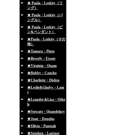
★ Paula・Leekity（リ
ング）
★ Paula・Leekity（バ
ングル）
★ Paula・Leekity（ピ
ン&ペンダント）
★Paula・Leekity（その
他）
★Tamara・Pinto
★Beverly・Etsate
★Virginia・Quam
★Bobby・Concho
★Charlotte・Dishta
★Leslie&Gladys・Lam
y
★Leander＆Lisa・Otho
le
★Stewart・Quandelacy
★Joan・Douglas
★Olivia・Panteah
★Stephen・Lonjose