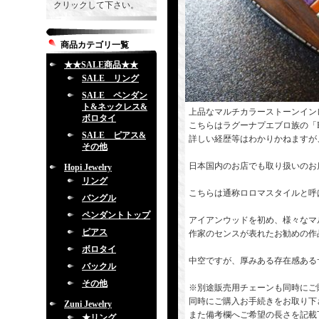
クリックして下さい。
商品カテゴリ一覧
★★SALE商品★★
SALE リング
SALE ペンダン
ト&ネックレス&
上品なマルチカラーストーンイン
ボロタイ
こちらはラグーナプエブロ族の「Fra
SALE ピアス&
詳しい経歴等はわかりかねますが
その他
日本国内のお店でも取り扱いのお
Hopi Jewelry
リング
こちらは通称ロロマスタイルと呼
バングル
ペンダントトップ
アイアンウッドを初め、様々なマ
ピアス
作家のセンスが表れたお勧めの作
ボロタイ
中空ですが、厚みある存在感ある
バックル
その他
※別途販売用チェーンも同時にご
同時にご購入お手続きをお取り下
Zuni Jewelry
また備考欄へご希望の長さを記載
★リング