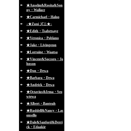
★Anselm&Rosita&Son
ny・Wallace
★Carmichael・Haloo
↓★Zuni ズニ★↓
★Edith・Tsabetsaye
★Veronica・Poblano
★Jake・Livingston
★Lorraine・Waatsa
★Vincent&Soccoro・Jo
hnson
★Don・Dewa
★Barbara・Dewa
★Andrick・Dewa
★Octavius&Irma・Seo
wtewa
★Albert・Banteah
★Ruddell&Nancy・Lac
onsello
★Dale&Sanford&Derri
ck・Edaakie