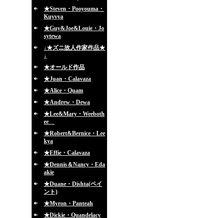
★Steven・Pooyouma・
Kuyvya
★Guy&Joe&Louie・Jo
sytewa
↓★ズニ故人作家作品★
↓
★オールド作品
★Juan・Calavaza
★Alice・Quam
★Andrew・Dewa
★Lee&Mary・Weeboth
ee
★Robert&Bernice・Lee
kya
★Effie・Calavaza
★Dennis＆Nancy・Eda
akie
★Duane・Dishta(ペイ
ント)
★Myron・Panteah
★Dickie・Quandelacy