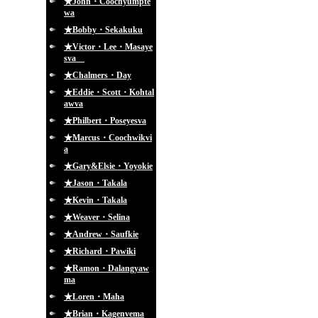
★John・Coochyumpte
wa
★Bobby・Sekakuku
★Victor・Lee・Masaye
sva
★Chalmers・Day
★Eddie・Scott・Kohtal
awva
★Philbert・Poseyesva
★Marcus・Coochwikvi
a
★Gary&Elsie・Yoyokie
★Jason・Takala
★Kevin・Takala
★Weaver・Selina
★Andrew・Saufkie
★Richard・Pawiki
★Ramon・Dalangyaw
ma
★Loren・Maha
★Brian・Kagenvema