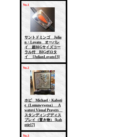
No.1
サントドミンゴ Julia
n・Lovato オーバレ
イ 超BIGサイズコー
ラル付 BIGボロタ
イ
[JulianLovato13]
No.2
ホピ Michael・Kaboti
e（Lomawywesa） A
watovi Visual Prayers
スタンディングディス
プレイ（置き物）
[kab
otie17]
No.3