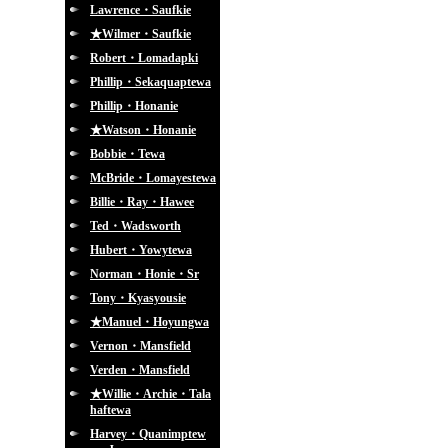
Lawrence・Saufkie
★Wilmer・Saufkie
Robert・Lomadapki
Phillip・Sekaquaptewa
Phillip・Honanie
★Watson・Honanie
Bobbie・Tewa
McBride・Lomayestewa
Billie・Ray・Hawee
Ted・Wadsworth
Hubert・Yowytewa
Norman・Honie・Sr
Tony・Kyasyousie
★Manuel・Hoyungwa
Vernon・Mansfield
Verden・Mansfield
★Willie・Archie・Tala
haftewa
Harvey・Quanimptew