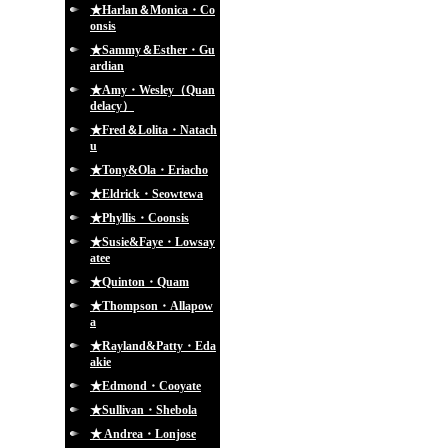
★Harlan＆Monica・Co
onsis
★Sammy＆Esther・Gu
ardian
★Amy・Wesley（Quan
delacy）
★Fred＆Lolita・Natach
u
★Tony&Ola・Eriacho
★Eldrick・Seowtewa
★Phyllis・Coonsis
★Susie&Faye・Lowsay
atee
★Quinton・Quam
★Thompson・Allapow
a
★Rayland&Patty・Eda
akie
★Edmond・Cooyate
★Sullivan・Shebola
★ Andrea・Lonjose