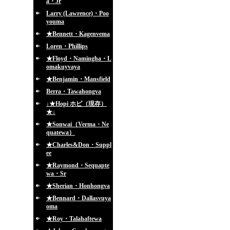
a・Jr
Larry (Lawrence)・Poo
youma
★Bennett・Kagenvema
Loren・Phillips
★Floyd・Namingha・L
omakuyvaya
★Benjamin・Mansfield
Berra・Tawahongva
↓★Hopi ホピ（現存）
★↓
★Sonwai（Verma・Ne
quatewa）
★Charles&Don・Suppl
ee
★Raymond・Sequapte
wa・Sr
★Sherian・Honhongva
★Bennard・Dallasvuya
oma
★Roy・Talahaftewa