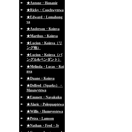
★Antone・Honanie
★Ricky・Coochwytewa
★Edward・Lomahong
va
★Anderson・Koinva
★Marthus・Koinva
★Lucion・Koinva（リ
ング他）
★Lucion・Koinva（バ
ングル&ペンダント）
★Melinda・Lucas・Koi
nva
★Duane・Koinva
★Delfred（Sparks）・
Masawytewa
★Emmett・Navakuku
★Alaric・Polequaptewa
★Willis・Humeyestewa
★Petra・Lamson
★Nathan・Fred・Jr