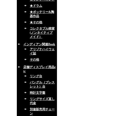
★ドラム
★ポッテリー&陶
器作品
★その他
コレクタブル雑貨
(ノンネイティブ
メイド）
インディアン関連Book
アリゾナハイウェ
イ誌
その他
店舗ディスプレイ用品e
tc
リング台
バングル（ブレス
レット）台
時計文字盤
リングサイズ直し
代金
別途販売用チェー
ン