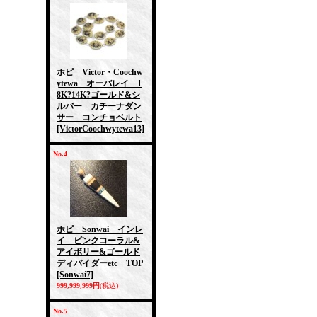
ホピ Victor・Coochw
ytewa オーバレイ 1
8K?14K?ゴールド&シ
ルバー カチーナダン
サー コンチョベルト
[VictorCoochwytewa13]
No.4
ホピ Sonwai インレ
イ ピンクコーラル&
アイボリー&ゴールド
ディバイダーetc TOP
[Sonwai7]
999,999,999円
(税込)
No.5