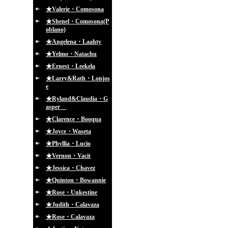
★Valerie・Comosona
★Shenel・Comosona(P
oblano)
★Angelena・Laahty
★Yelmo・Natachu
★Ernest・Leekela
★Larry&Rath・Lonjos
e
★Ryland&Claudia・G
asper
★Clarence・Booqua
★Joyce・Waseta
★Phyllia・Lucio
★Vernon・Vacit
★Jessica・Chavez
★Quinton・Bowannie
★Rose・Unkestine
★Judith・Calavaza
★Rose・Calavaza