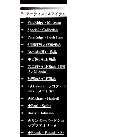
アーティスト&アイテム
別
PineRidge・Museum
Special・Collection
PineRidge・Push Item
他部族故人作家作品
Awards(賞)・作品
ホピ族SALE商品
ズニ族SALE商品（1部
ナバホ商品）
他部族SALE商品
↓★Lakota（ラコタ） S
ioux（スー）★↓
★Michael・Haskell
★Paul・Szabo
Barry・Johnson
★サンダーバードショ
ップファミリー★
★Frank・Patania・Sr