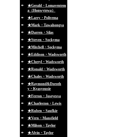
★Gerald・Lomaventem
a（Honwytewa）
★Larry・Polivema
★Mark・Tawahongva
★Darren・Silas
★Steven・Sockyma
★Mitchell・Sockyma
★Eddison・Wadsworth
★Cheryl・Wadsworth
★Ronald・Wadsworth
★Chales・Wadsworth
★Raymond&Doroth
y・Kyasyousie
★Ferron・Joseyesva
★Charleston・Lewis
★Ruben・Saufkie
★Vern・Mansfield
★Milson・Taylor
★Alvin・Taylor