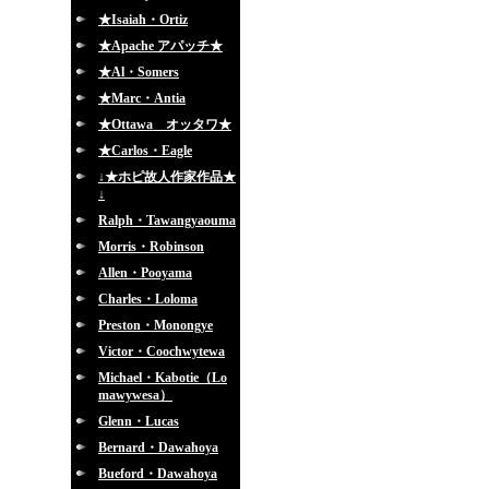
★Isaiah・Ortiz
★Apache アパッチ★
★Al・Somers
★Marc・Antia
★Ottawa オッタワ★
★Carlos・Eagle
↓★ホピ故人作家作品★
↓
Ralph・Tawangyaouma
Morris・Robinson
Allen・Pooyama
Charles・Loloma
Preston・Monongye
Victor・Coochwytewa
Michael・Kabotie（Lo
mawywesa）
Glenn・Lucas
Bernard・Dawahoya
Bueford・Dawahoya