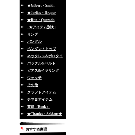
★Gilbert・Smith
★Joelias・Draper
★Rita・Quezada
↓★アイテム別★↓
リング
バングル
ペンダントトップ
ネックレス&ボロタイ
バックル&ベルト
ピアス&イヤリング
ウォッチ
その他
クラフトアイテム
チマヨアイテム
書籍（Book）
★Thanks・Soldout★
おすすめ商品