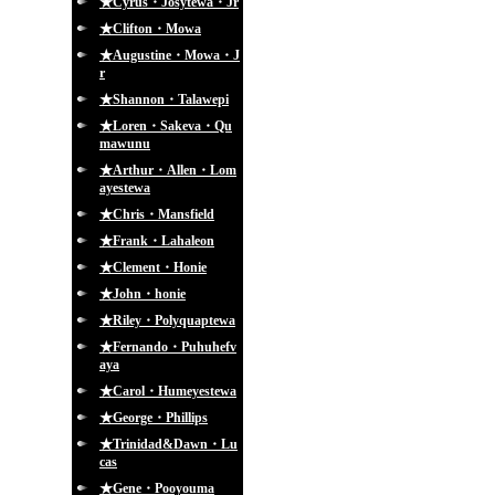
★Cyrus・Josytewa・Jr
★Clifton・Mowa
★Augustine・Mowa・J
r
★Shannon・Talawepi
★Loren・Sakeva・Qu
mawunu
★Arthur・Allen・Lom
ayestewa
★Chris・Mansfield
★Frank・Lahaleon
★Clement・Honie
★John・honie
★Riley・Polyquaptewa
★Fernando・Puhuhefv
aya
★Carol・Humeyestewa
★George・Phillips
★Trinidad&Dawn・Lu
cas
★Gene・Pooyouma