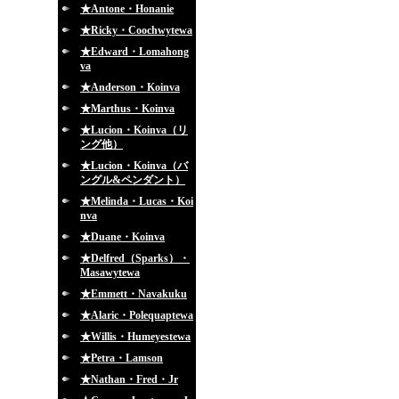
★Antone・Honanie
★Ricky・Coochwytewa
★Edward・Lomahong
va
★Anderson・Koinva
★Marthus・Koinva
★Lucion・Koinva（リ
ング他）
★Lucion・Koinva（バ
ングル&ペンダント）
★Melinda・Lucas・Koi
nva
★Duane・Koinva
★Delfred（Sparks）・
Masawytewa
★Emmett・Navakuku
★Alaric・Polequaptewa
★Willis・Humeyestewa
★Petra・Lamson
★Nathan・Fred・Jr