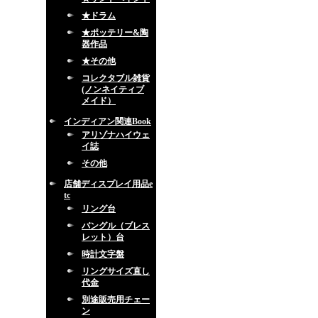
★ドラム
★ポッテリー&陶
器作品
★その他
コレクタブル雑貨
(ノンネイティブ
メイド）
インディアン関連Book
アリゾナハイウェ
イ誌
その他
店舗ディスプレイ用品e
tc
リング台
バングル（ブレス
レット）台
時計文字盤
リングサイズ直し
代金
別途販売用チェー
ン