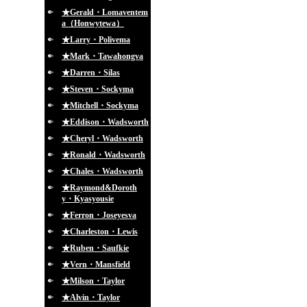
★Gerald・Lomaventem
a（Honwytewa）
★Larry・Polivema
★Mark・Tawahongva
★Darren・Silas
★Steven・Sockyma
★Mitchell・Sockyma
★Eddison・Wadsworth
★Cheryl・Wadsworth
★Ronald・Wadsworth
★Chales・Wadsworth
★Raymond&Doroth
y・Kyasyousie
★Ferron・Joseyesva
★Charleston・Lewis
★Ruben・Saufkie
★Vern・Mansfield
★Milson・Taylor
★Alvin・Taylor