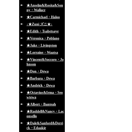
★Anselm&Rosita&Son
ny・Wallace
★Carmichael・Haloo
↓★Zuni ズニ★↓
★Edith・Tsabetsaye
★Veronica・Poblano
★Jake・Livingston
★Lorraine・Waatsa
★Vincent&Soccoro・Jo
hnson
★Don・Dewa
★Barbara・Dewa
★Andrick・Dewa
★Octavius&Irma・Seo
wtewa
★Albert・Banteah
★Ruddell&Nancy・Lac
onsello
★Dale&Sanford&Derri
ck・Edaakie