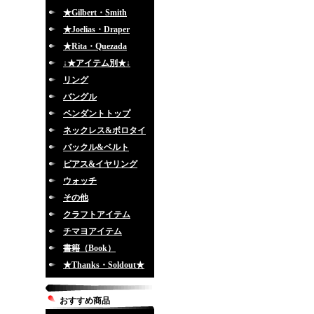
★Gilbert・Smith
★Joelias・Draper
★Rita・Quezada
↓★アイテム別★↓
リング
バングル
ペンダントトップ
ネックレス&ボロタイ
バックル&ベルト
ピアス&イヤリング
ウォッチ
その他
クラフトアイテム
チマヨアイテム
書籍（Book）
★Thanks・Soldout★
おすすめ商品