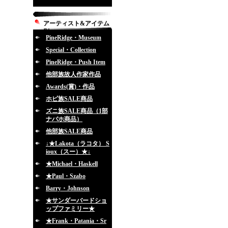
アーティスト&アイテム
別
PineRidge・Museum
Special・Collection
PineRidge・Push Item
他部族故人作家作品
Awards(賞)・作品
ホピ族SALE商品
ズニ族SALE商品（1部
ナバホ商品）
他部族SALE商品
↓★Lakota（ラコタ） S
ioux（スー）★↓
★Michael・Haskell
★Paul・Szabo
Barry・Johnson
★サンダーバードショ
ップファミリー★
★Frank・Patania・Sr