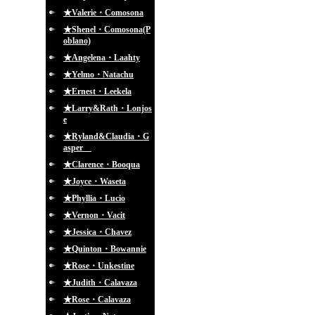
★Valerie・Comosona
★Shenel・Comosona(P
oblano)
★Angelena・Laahty
★Yelmo・Natachu
★Ernest・Leekela
★Larry&Rath・Lonjos
e
★Ryland&Claudia・G
asper
★Clarence・Booqua
★Joyce・Waseta
★Phyllia・Lucio
★Vernon・Vacit
★Jessica・Chavez
★Quinton・Bowannie
★Rose・Unkestine
★Judith・Calavaza
★Rose・Calavaza