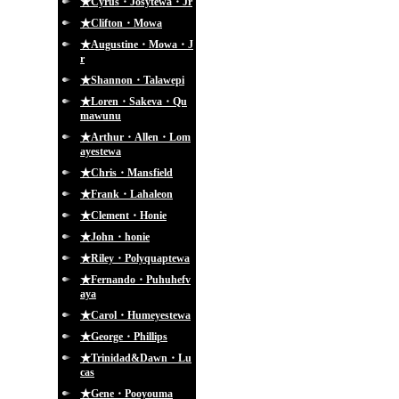
★Cyrus・Josytewa・Jr
★Clifton・Mowa
★Augustine・Mowa・J
r
★Shannon・Talawepi
★Loren・Sakeva・Qu
mawunu
★Arthur・Allen・Lom
ayestewa
★Chris・Mansfield
★Frank・Lahaleon
★Clement・Honie
★John・honie
★Riley・Polyquaptewa
★Fernando・Puhuhefv
aya
★Carol・Humeyestewa
★George・Phillips
★Trinidad&Dawn・Lu
cas
★Gene・Pooyouma