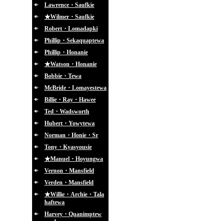
Lawrence・Saufkie
★Wilmer・Saufkie
Robert・Lomadapki
Phillip・Sekaquaptewa
Phillip・Honanie
★Watson・Honanie
Bobbie・Tewa
McBride・Lomayestewa
Billie・Ray・Hawee
Ted・Wadsworth
Hubert・Yowytewa
Norman・Honie・Sr
Tony・Kyasyousie
★Manuel・Hoyungwa
Vernon・Mansfield
Verden・Mansfield
★Willie・Archie・Tala
haftewa
Harvey・Quanimptew