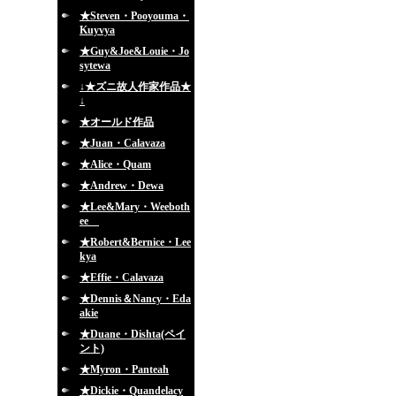
★Steven・Pooyouma・
Kuyvya
★Guy&Joe&Louie・Jo
sytewa
↓★ズニ故人作家作品★
↓
★オールド作品
★Juan・Calavaza
★Alice・Quam
★Andrew・Dewa
★Lee&Mary・Weeboth
ee
★Robert&Bernice・Lee
kya
★Effie・Calavaza
★Dennis＆Nancy・Eda
akie
★Duane・Dishta(ペイ
ント)
★Myron・Panteah
★Dickie・Quandelacy