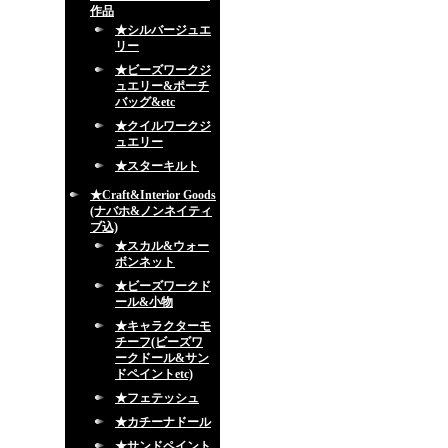
作品
★シルバージュエ
リー
★ビーズワークジ
ュエリー&ポーチ
バッグ&etc
★クイルワークジ
ュエリー
★スターキルト
★Craft&Interior Goods
(ナバホ&ノンネイティ
ブ込)
★スカル&ウォー
ボンネット
★ビーズワークド
ール&小物
★キャラクターモ
チーフ(ビーズワ
ークドール&サン
ドペイントetc)
★フェテッシュ
★カチーナドール
★サンドペイント