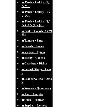
★ Paula・Leekity（リ
ング）
★ Paula・Leekity（バ
ングル）
★ Paula・Leekity（ピ
ン&ペンダント）
★Paula・Leekity（その
他）
★Tamara・Pinto
★Beverly・Etsate
★Virginia・Quam
★Bobby・Concho
★Charlotte・Dishta
★Leslie&Gladys・Lam
y
★Leander＆Lisa・Otho
le
★Stewart・Quandelacy
★Joan・Douglas
★Olivia・Panteah
★Stephen・Lonjose