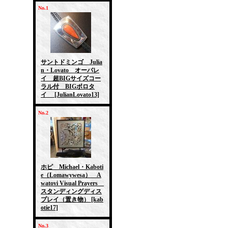
No.1
サントドミンゴ Julia
n・Lovato オーバレ
イ 超BIGサイズコー
ラル付 BIGボロタ
イ
[JulianLovato13]
No.2
ホピ Michael・Kaboti
e（Lomawywesa） A
watovi Visual Prayers
スタンディングディス
プレイ（置き物）
[kab
otie17]
No.3