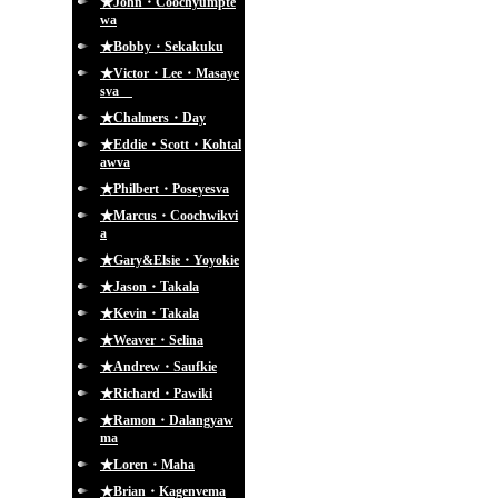
★John・Coochyumpte
wa
★Bobby・Sekakuku
★Victor・Lee・Masaye
sva
★Chalmers・Day
★Eddie・Scott・Kohtal
awva
★Philbert・Poseyesva
★Marcus・Coochwikvi
a
★Gary&Elsie・Yoyokie
★Jason・Takala
★Kevin・Takala
★Weaver・Selina
★Andrew・Saufkie
★Richard・Pawiki
★Ramon・Dalangyaw
ma
★Loren・Maha
★Brian・Kagenvema