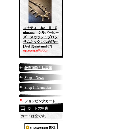
コチティ Joe・H・Q
uintana シルバービー
ズ スカッシュブロッ
サムネックレス約67cm
[JoeHQuintana107]
999,999,999円
(税込)
特定商取引法表示
Shop News
Shop Information
ショッピングカート
カートの中身
カートは空です。