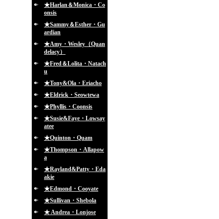
★Harlan＆Monica・Co
onsis
★Sammy＆Esther・Gu
ardian
★Amy・Wesley（Quan
delacy）
★Fred＆Lolita・Natach
u
★Tony&Ola・Eriacho
★Eldrick・Seowtewa
★Phyllis・Coonsis
★Susie&Faye・Lowsay
atee
★Quinton・Quam
★Thompson・Allapow
a
★Rayland&Patty・Eda
akie
★Edmond・Cooyate
★Sullivan・Shebola
★ Andrea・Lonjose