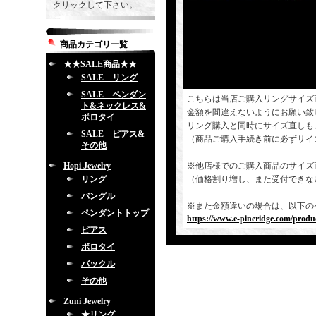
クリックして下さい。
商品カテゴリ一覧
★★SALE商品★★
SALE リング
SALE ペンダン
こちらは当店ご購入リングサイズ
ト&ネックレス&
金額を間違えないようにお願い致
ボロタイ
リング購入と同時にサイズ直しも
SALE ピアス&
（商品ご購入手続き前に必ずサイ
その他
Hopi Jewelry
※他店様でのご購入商品のサイズ
リング
（価格割り増し、また受付できな
バングル
※また金額違いの場合は、以下の
ペンダントトップ
https://www.e-pineridge.com/produc
ピアス
ボロタイ
バックル
その他
Zuni Jewelry
★リング