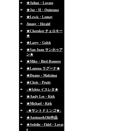
★Julian・Lovato
★Joe・H・Quintana
★Lewis・Lomay
Jimmy・Herald
★Cherokee チェロキー
★
★Larry・Golsh
★San Juan サンホゥア
ン★
★Mike・Bird-Romero
★Laguna ラグーナ★
★Duane・Maktima
★Chris・Pruitt
↓★Isleta イスレタ★
★Andy Lee・Kirk
★Michael・Kirk
↓★サントドミンゴ★↓
★Antique&Old作品
★Sedelio・Fidel・Lovat
o