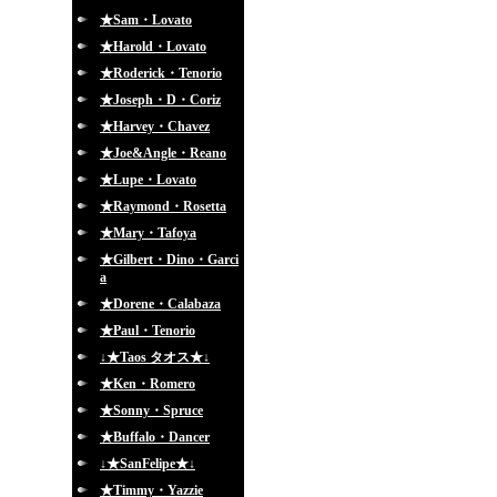
★Sam・Lovato
★Harold・Lovato
★Roderick・Tenorio
★Joseph・D・Coriz
★Harvey・Chavez
★Joe&Angle・Reano
★Lupe・Lovato
★Raymond・Rosetta
★Mary・Tafoya
★Gilbert・Dino・Garci
a
★Dorene・Calabaza
★Paul・Tenorio
↓★Taos タオス★↓
★Ken・Romero
★Sonny・Spruce
★Buffalo・Dancer
↓★SanFelipe★↓
★Timmy・Yazzie