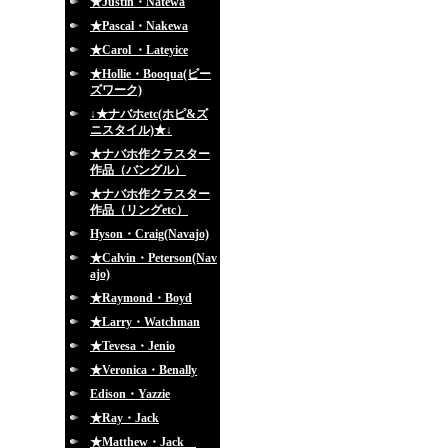
★Justin・Natewa
★Pascal・Nakewa
★Carol ・Lateyice
★Hollie・Booqua(ビー
ズワーク)
↓★ナバホetc(ホピ&ズ
ニスタイル)★↓
★ナバホ作クラスター
作品（バングル）
★ナバホ作クラスター
作品（リングetc）
Hyson・Craig(Navajo)
★Calvin・Peterson(Nav
ajo)
★Raymond・Boyd
★Larry・Watchman
★Tevesa・Jenio
★Veronica・Benally
Edison・Yazzie
★Ray・Jack
★Matthew・Jack