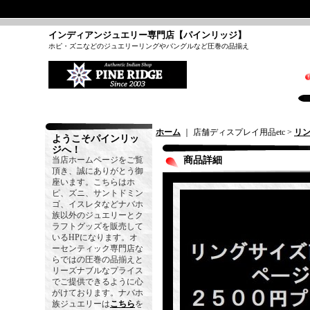
インディアンジュエリー専門店【パインリッジ】
ホピ・ズニなどのジュエリーリングやバングルなど圧巻の品揃え
ホーム
｜ 店舗ディスプレイ用品etc >
リ
ようこそパインリッ
ジへ！
当店ホームページをご覧
商品詳細
頂き、誠にありがとう御
座います。こちらはホ
ピ、ズニ、サントドミン
ゴ、イスレタなどナバホ
族以外のジュエリーとク
ラフトグッズを販売して
いるHPになります。オ
ーセンティック専門店な
らではの圧巻の品揃えと
リーズナブルなプライス
でご提供できるように心
がけております。ナバホ
族ジュエリーは
こちら
を