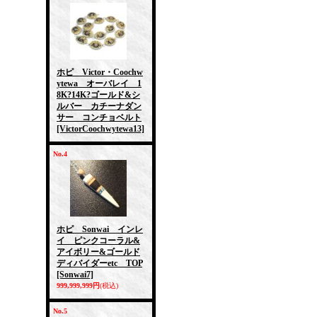
ホピ Victor・Coochw
ytewa オーバレイ 1
8K?14K?ゴールド&シ
ルバー カチーナダン
サー コンチョベルト
[VictorCoochwytewa13]
No.4
ホピ Sonwai インレ
イ ピンクコーラル&
アイボリー&ゴールド
ディバイダーetc TOP
[Sonwai7]
999,999,999円
(税込)
No.5