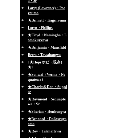
a・Jr
Larry (Lawrence)・Poo
youma
★Bennett・Kagenvema
Loren・Phillips
★Floyd・Namingha・L
omakuyvaya
★Benjamin・Mansfield
Berra・Tawahongva
↓★Hopi ホピ（現存）
★↓
★Sonwai（Verma・Ne
quatewa）
★Charles&Don・Suppl
ee
★Raymond・Sequapte
wa・Sr
★Sherian・Honhongva
★Bennard・Dallasvuya
oma
★Roy・Talahaftewa