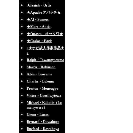
★Isaiah・Ortiz
★Apache アパッチ★
★Al・Somers
★Marc・Antia
★Ottawa オッタワ★
★Carlos・Eagle
↓★ホピ故人作家作品★
↓
Ralph・Tawangyaouma
Morris・Robinson
Allen・Pooyama
Charles・Loloma
Preston・Monongye
Victor・Coochwytewa
Michael・Kabotie（Lo
mawywesa）
Glenn・Lucas
Bernard・Dawahoya
Bueford・Dawahoya