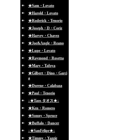
★Sam・Lovato
★Harold・Lovato
★Roderick・Tenorio
★Joseph・D・Coriz
★Harvey・Chavez
★Joe&Angle・Reano
★Lupe・Lovato
★Raymond・Rosetta
★Mary・Tafoya
★Gilbert・Dino・Garci
a
★Dorene・Calabaza
★Paul・Tenorio
↓★Taos タオス★↓
★Ken・Romero
★Sonny・Spruce
★Buffalo・Dancer
↓★SanFelipe★↓
★Timmy・Yazzie