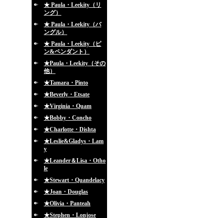
★ Paula・Leekity（リ
ング）
★ Paula・Leekity（バ
ングル）
★ Paula・Leekity（ピ
ン&ペンダント）
★Paula・Leekity（その
他）
★Tamara・Pinto
★Beverly・Etsate
★Virginia・Quam
★Bobby・Concho
★Charlotte・Dishta
★Leslie&Gladys・Lam
y
★Leander＆Lisa・Otho
le
★Stewart・Quandelacy
★Joan・Douglas
★Olivia・Panteah
★Stephen・Lonjose