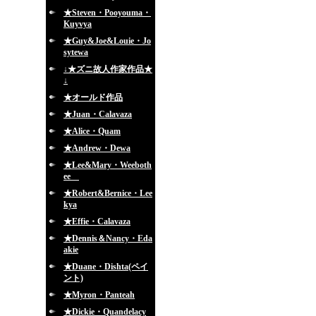
★Steven・Pooyouma・
Kuyvya
★Guy&Joe&Louie・Jo
sytewa
↓★ズニ故人作家作品★
↓
★オールド作品
★Juan・Calavaza
★Alice・Quam
★Andrew・Dewa
★Lee&Mary・Weeboth
ee
★Robert&Bernice・Lee
kya
★Effie・Calavaza
★Dennis＆Nancy・Eda
akie
★Duane・Dishta(ペイ
ント)
★Myron・Panteah
★Dickie・Quandelacy