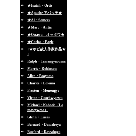
★Isaiah・Ortiz
★Apache アパッチ★
★Al・Somers
★Marc・Antia
★Ottawa オッタワ★
★Carlos・Eagle
↓★ホピ故人作家作品★
↓
Ralph・Tawangyaouma
Morris・Robinson
Allen・Pooyama
Charles・Loloma
Preston・Monongye
Victor・Coochwytewa
Michael・Kabotie（Lo
mawywesa）
Glenn・Lucas
Bernard・Dawahoya
Bueford・Dawahoya