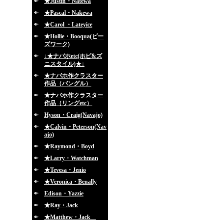
★Justin・Natewa
★Pascal・Nakewa
★Carol ・Lateyice
★Hollie・Booqua(ビー
ズワーク)
↓★ナバホetc(ホピ&ズ
ニスタイル)★↓
★ナバホ作クラスター
作品（バングル）
★ナバホ作クラスター
作品（リングetc）
Hyson・Craig(Navajo)
★Calvin・Peterson(Nav
ajo)
★Raymond・Boyd
★Larry・Watchman
★Tevesa・Jenio
★Veronica・Benally
Edison・Yazzie
★Ray・Jack
★Matthew・Jack