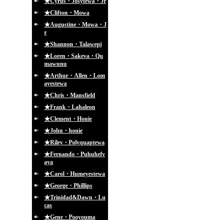
★Cyrus・Josytewa・Jr
★Clifton・Mowa
★Augustine・Mowa・J
r
★Shannon・Talawepi
★Loren・Sakeva・Qu
mawunu
★Arthur・Allen・Lom
ayestewa
★Chris・Mansfield
★Frank・Lahaleon
★Clement・Honie
★John・honie
★Riley・Polyquaptewa
★Fernando・Puhuhefv
aya
★Carol・Humeyestewa
★George・Phillips
★Trinidad&Dawn・Lu
cas
★Gene・Pooyouma