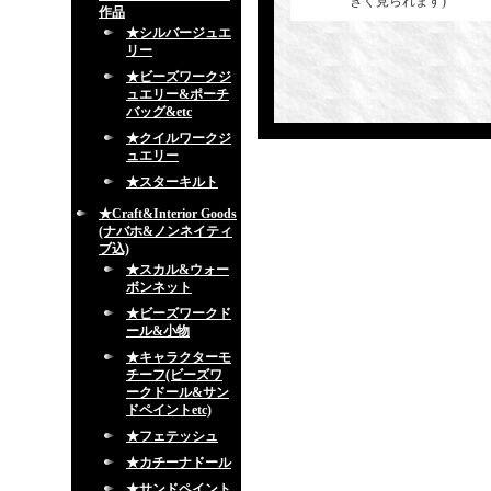
きく見られます)
作品
★シルバージュエ
リー
★ビーズワークジ
ュエリー&ポーチ
バッグ&etc
★クイルワークジ
ュエリー
★スターキルト
★Craft&Interior Goods
(ナバホ&ノンネイティ
ブ込)
★スカル&ウォー
ボンネット
★ビーズワークド
ール&小物
★キャラクターモ
チーフ(ビーズワ
ークドール&サン
ドペイントetc)
★フェテッシュ
★カチーナドール
★サンドペイント