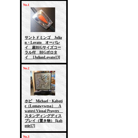
No.1
サントドミンゴ Julia
n・Lovato オーバレ
イ 超BIGサイズコー
ラル付 BIGボロタ
イ
[JulianLovato13]
No.2
ホピ Michael・Kaboti
e（Lomawywesa） A
watovi Visual Prayers
スタンディングディス
プレイ（置き物）
[kab
otie17]
No.3