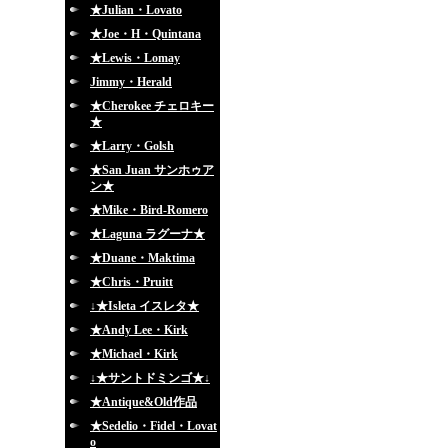
★Julian・Lovato
★Joe・H・Quintana
★Lewis・Lomay
Jimmy・Herald
★Cherokee チェロキー
★
★Larry・Golsh
★San Juan サンホゥア
ン★
★Mike・Bird-Romero
★Laguna ラグーナ★
★Duane・Maktima
★Chris・Pruitt
↓★Isleta イスレタ★
★Andy Lee・Kirk
★Michael・Kirk
↓★サントドミンゴ★↓
★Antique&Old作品
★Sedelio・Fidel・Lovat
o