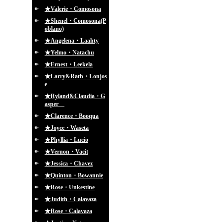
★Valerie・Comosona
★Shenel・Comosona(P
oblano)
★Angelena・Laahty
★Yelmo・Natachu
★Ernest・Leekela
★Larry&Rath・Lonjos
e
★Ryland&Claudia・G
asper
★Clarence・Booqua
★Joyce・Waseta
★Phyllia・Lucio
★Vernon・Vacit
★Jessica・Chavez
★Quinton・Bowannie
★Rose・Unkestine
★Judith・Calavaza
★Rose・Calavaza