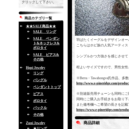
クリックして下さい。
商品カテゴリ一覧
★★SALE商品★★
SALE リング
SALE ペンダン
羽ばたくイーグルをデザインオー
ト&ネックレス&
こちらはホピ族の人気アーティス
ボロタイ
SALE ピアス&
シンプルかつ力強さを感じさせて
その他
程よいサイズですので、男性女性
Hopi Jewelry
リング
※Berra・Tawahongva氏
バングル
http://www.e-pineridge.com/produc
ペンダントトップ
※別途販売用チェーンも同時にご
ピアス
同時にご購入お手続きをお取り下
ボロタイ
また備考欄へご希望の長さを記載
バックル
https://www.e-pineridge.com/produc
その他
商品詳細
Zuni Jewelry
★リング