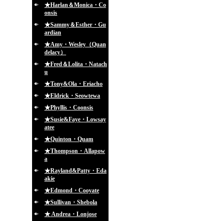
★Harlan＆Monica・Co
onsis
★Sammy＆Esther・Gu
ardian
★Amy・Wesley（Quan
delacy）
★Fred＆Lolita・Natach
u
★Tony&Ola・Eriacho
★Eldrick・Seowtewa
★Phyllis・Coonsis
★Susie&Faye・Lowsay
atee
★Quinton・Quam
★Thompson・Allapow
a
★Rayland&Patty・Eda
akie
★Edmond・Cooyate
★Sullivan・Shebola
★ Andrea・Lonjose