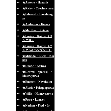
★Antone・Honanie
★Ricky・Coochwytewa
★Edward・Lomahong
va
★Anderson・Koinva
★Marthus・Koinva
★Lucion・Koinva（リ
ング他）
★Lucion・Koinva（バ
ングル&ペンダント）
★Melinda・Lucas・Koi
nva
★Duane・Koinva
★Delfred（Sparks）・
Masawytewa
★Emmett・Navakuku
★Alaric・Polequaptewa
★Willis・Humeyestewa
★Petra・Lamson
★Nathan・Fred・Jr