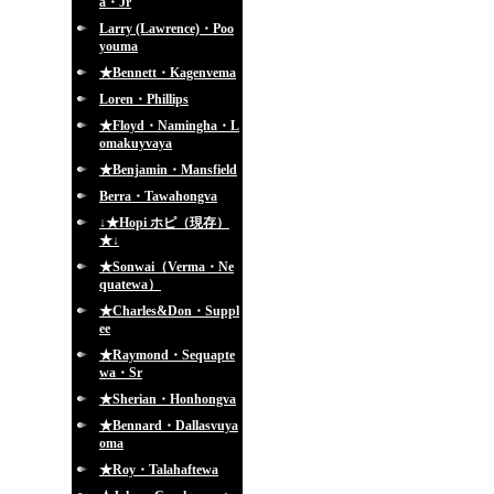
a・Jr
Larry (Lawrence)・Poo
youma
★Bennett・Kagenvema
Loren・Phillips
★Floyd・Namingha・L
omakuyvaya
★Benjamin・Mansfield
Berra・Tawahongva
↓★Hopi ホピ（現存）
★↓
★Sonwai（Verma・Ne
quatewa）
★Charles&Don・Suppl
ee
★Raymond・Sequapte
wa・Sr
★Sherian・Honhongva
★Bennard・Dallasvuya
oma
★Roy・Talahaftewa