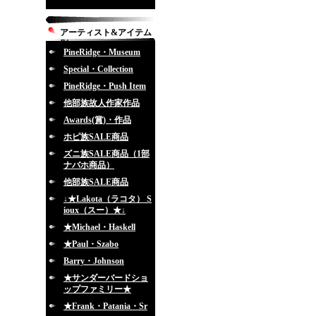
アーティスト&アイテム
別
PineRidge・Museum
Special・Collection
PineRidge・Push Item
他部族故人作家作品
Awards(賞)・作品
ホピ族SALE商品
ズニ族SALE商品（1部
ナバホ商品）
他部族SALE商品
↓★Lakota（ラコタ） S
ioux（スー）★↓
★Michael・Haskell
★Paul・Szabo
Barry・Johnson
★サンダーバードショ
ップファミリー★
★Frank・Patania・Sr