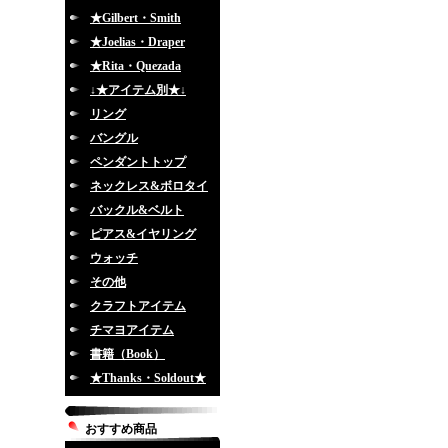
★Gilbert・Smith
★Joelias・Draper
★Rita・Quezada
↓★アイテム別★↓
リング
バングル
ペンダントトップ
ネックレス&ボロタイ
バックル&ベルト
ピアス&イヤリング
ウォッチ
その他
クラフトアイテム
チマヨアイテム
書籍（Book）
★Thanks・Soldout★
おすすめ商品