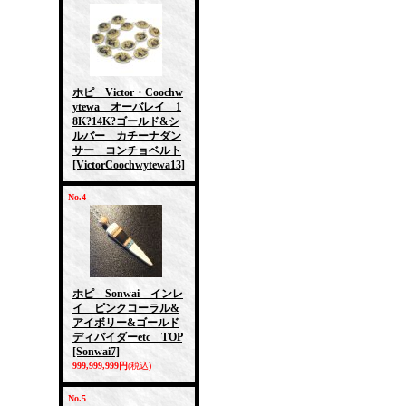
ホピ Victor・Coochw
ytewa オーバレイ 1
8K?14K?ゴールド&シ
ルバー カチーナダン
サー コンチョベルト
[VictorCoochwytewa13]
No.4
ホピ Sonwai インレ
イ ピンクコーラル&
アイボリー&ゴールド
ディバイダーetc TOP
[Sonwai7]
999,999,999円
(税込)
No.5