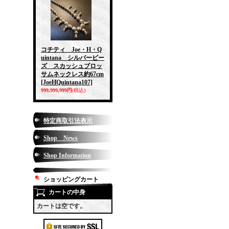
コチティ Joe・H・Q
uintana シルバービー
ズ スカッシュブロッ
サムネックレス約67cm
[JoeHQuintana107]
999,999,999円
(税込)
特定商取引法表示
Shop News
Shop Information
ショッピングカート
カートの中身
カートは空です。