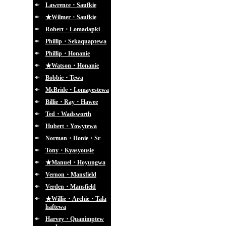
Lawrence・Saufkie
★Wilmer・Saufkie
Robert・Lomadapki
Phillip・Sekaquaptewa
Phillip・Honanie
★Watson・Honanie
Bobbie・Tewa
McBride・Lomayestewa
Billie・Ray・Hawee
Ted・Wadsworth
Hubert・Yowytewa
Norman・Honie・Sr
Tony・Kyasyousie
★Manuel・Hoyungwa
Vernon・Mansfield
Verden・Mansfield
★Willie・Archie・Tala
haftewa
Harvey・Quanimptew