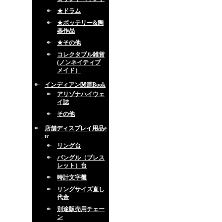
★ドラム
★ポッテリー&陶
器作品
★その他
コレクタブル雑貨
(ノンネイティブ
メイド）
インディアン関連Book
アリゾナハイウェ
イ誌
その他
店舗ディスプレイ用品e
tc
リング台
バングル（ブレス
レット）台
時計文字盤
リングサイズ直し
代金
別途販売用チェー
ン