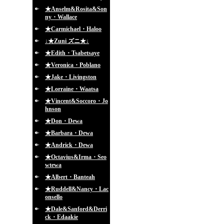
★Anselm&Rosita&Son
ny・Wallace
★Carmichael・Haloo
↓★Zuni ズニ★↓
★Edith・Tsabetsaye
★Veronica・Poblano
★Jake・Livingston
★Lorraine・Waatsa
★Vincent&Soccoro・Jo
hnson
★Don・Dewa
★Barbara・Dewa
★Andrick・Dewa
★Octavius&Irma・Seo
wtewa
★Albert・Banteah
★Ruddell&Nancy・Lac
onsello
★Dale&Sanford&Derri
ck・Edaakie