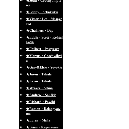
★John・Coochyumpte
wa
★Bobby・Sekakuku
★Victor・Lee・Masaye
sva
★Chalmers・Day
★Eddie・Scott・Kohtal
awva
★Philbert・Poseyesva
★Marcus・Coochwikvi
a
★Gary&Elsie・Yoyokie
★Jason・Takala
★Kevin・Takala
★Weaver・Selina
★Andrew・Saufkie
★Richard・Pawiki
★Ramon・Dalangyaw
ma
★Loren・Maha
★Brian・Kagenvema