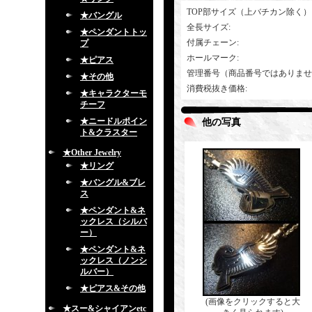
TOP部サイズ（上バチカン除く）
★バングル
全長サイズ
:
★ペンダントトッ
付属チェーン
:
プ
ホールマーク
:
★ピアス
管理番号（商品番号ではありませ
★その他
消費税抜き価格
:
★キャラクターモ
チーフ
★ニードルポイン
他の写真
ト&クラスター
★Other Jewelry
★リング
★バングル&ブレ
ス
★ペンダント&ネ
ックレス（シルバ
ー）
★ペンダント&ネ
ックレス（ノンシ
ルバー）
★ピアス&その他
(画像をクリックすると大
★スー&シャイアンetc