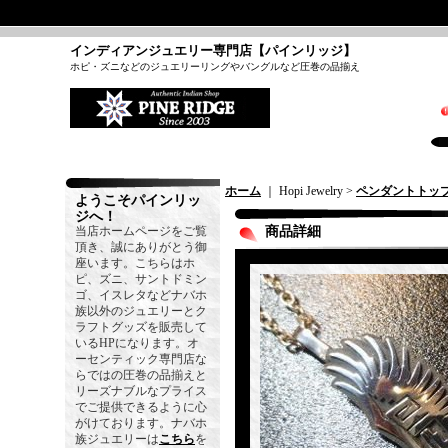
インディアンジュエリー専門店【パインリッジ】
ホピ・ズニなどのジュエリーリングやバングルなど圧巻の品揃え
ホーム
｜ Hopi Jewelry >
ペンダントトッ
ようこそパインリッ
ジへ！
当店ホームページをご覧
商品詳細
頂き、誠にありがとう御
座います。こちらはホ
ピ、ズニ、サントドミン
ゴ、イスレタなどナバホ
族以外のジュエリーとク
ラフトグッズを販売して
いるHPになります。オ
ーセンティック専門店な
らではの圧巻の品揃えと
リーズナブルなプライス
でご提供できるように心
がけております。ナバホ
族ジュエリーは
こちら
を