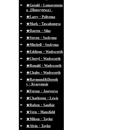
★Gerald・Lomaventem
a（Honwytewa）
★Larry・Polivema
★Mark・Tawahongva
★Darren・Silas
★Steven・Sockyma
★Mitchell・Sockyma
★Eddison・Wadsworth
★Cheryl・Wadsworth
★Ronald・Wadsworth
★Chales・Wadsworth
★Raymond&Doroth
y・Kyasyousie
★Ferron・Joseyesva
★Charleston・Lewis
★Ruben・Saufkie
★Vern・Mansfield
★Milson・Taylor
★Alvin・Taylor