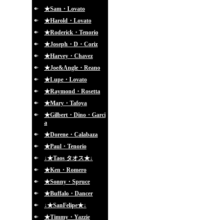
★Sam・Lovato
★Harold・Lovato
★Roderick・Tenorio
★Joseph・D・Coriz
★Harvey・Chavez
★Joe&Angle・Reano
★Lupe・Lovato
★Raymond・Rosetta
★Mary・Tafoya
★Gilbert・Dino・Garci
a
★Dorene・Calabaza
★Paul・Tenorio
↓★Taos タオス★↓
★Ken・Romero
★Sonny・Spruce
★Buffalo・Dancer
↓★SanFelipe★↓
★Timmy・Yazzie