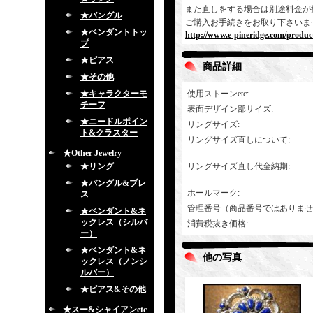
また直しをする場合は別途料金が
★バングル
ご購入お手続きをお取り下さいま
★ペンダントトッ
http://www.e-pineridge.com/produc
プ
★ピアス
商品詳細
★その他
★キャラクターモ
使用ストーンetc
:
チーフ
表面デザイン部サイズ
:
★ニードルポイン
リングサイズ
:
ト&クラスター
リングサイズ直しについて
:
★Other Jewelry
★リング
リングサイズ直し代金納期
:
★バングル&ブレ
ホールマーク
:
ス
管理番号（商品番号ではありませ
★ペンダント&ネ
ックレス（シルバ
消費税抜き価格
:
ー）
★ペンダント&ネ
他の写真
ックレス（ノンシ
ルバー）
★ピアス&その他
★スー&シャイアンetc