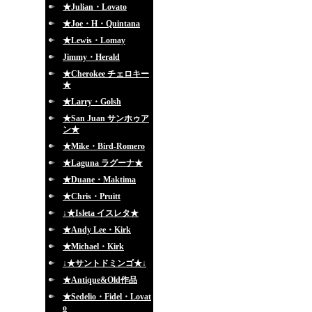
★Julian・Lovato
★Joe・H・Quintana
★Lewis・Lomay
Jimmy・Herald
★Cherokee チェロキー
★
★Larry・Golsh
★San Juan サンホゥア
ン★
★Mike・Bird-Romero
★Laguna ラグーナ★
★Duane・Maktima
★Chris・Pruitt
↓★Isleta イスレタ★
★Andy Lee・Kirk
★Michael・Kirk
↓★サントドミンゴ★↓
★Antique&Old作品
★Sedelio・Fidel・Lovat
o