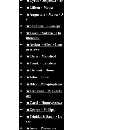
★Cyrus・Josytewa・Jr
★Clifton・Mowa
★Augustine・Mowa・J
r
★Shannon・Talawepi
★Loren・Sakeva・Qu
mawunu
★Arthur・Allen・Lom
ayestewa
★Chris・Mansfield
★Frank・Lahaleon
★Clement・Honie
★John・honie
★Riley・Polyquaptewa
★Fernando・Puhuhefv
aya
★Carol・Humeyestewa
★George・Phillips
★Trinidad&Dawn・Lu
cas
★Gene・Pooyouma