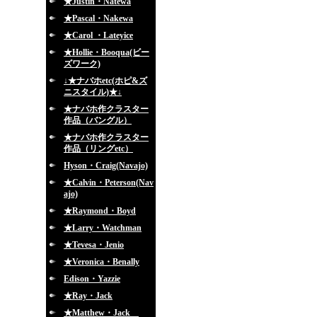
★Justin・Natewa
★Pascal・Nakewa
★Carol ・Lateyice
★Hollie・Booqua(ビー
ズワーク)
↓★ナバホetc(ホピ&ズ
ニスタイル)★↓
★ナバホ作クラスター
作品（バングル）
★ナバホ作クラスター
作品（リングetc）
Hyson・Craig(Navajo)
★Calvin・Peterson(Nav
ajo)
★Raymond・Boyd
★Larry・Watchman
★Tevesa・Jenio
★Veronica・Benally
Edison・Yazzie
★Ray・Jack
★Matthew・Jack