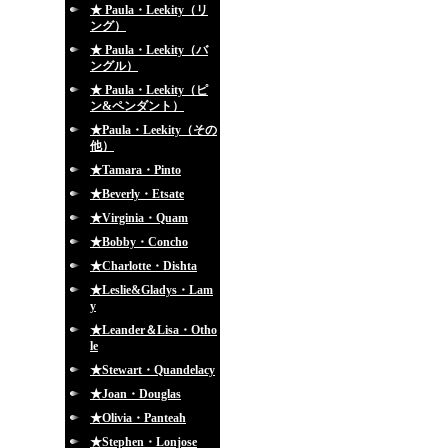
★ Paula・Leekity（リ
ング）
★ Paula・Leekity（バ
ングル）
★ Paula・Leekity（ピ
ン&ペンダント）
★Paula・Leekity（その
他）
★Tamara・Pinto
★Beverly・Etsate
★Virginia・Quam
★Bobby・Concho
★Charlotte・Dishta
★Leslie&Gladys・Lam
y
★Leander＆Lisa・Otho
le
★Stewart・Quandelacy
★Joan・Douglas
★Olivia・Panteah
★Stephen・Lonjose