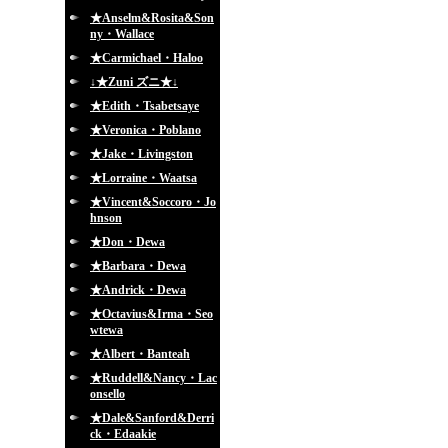
★Anselm&Rosita&Son
ny・Wallace
★Carmichael・Haloo
↓★Zuni ズニ★↓
★Edith・Tsabetsaye
★Veronica・Poblano
★Jake・Livingston
★Lorraine・Waatsa
★Vincent&Soccoro・Jo
hnson
★Don・Dewa
★Barbara・Dewa
★Andrick・Dewa
★Octavius&Irma・Seo
wtewa
★Albert・Banteah
★Ruddell&Nancy・Lac
onsello
★Dale&Sanford&Derri
ck・Edaakie