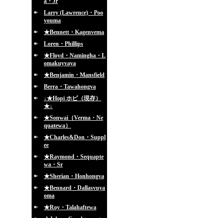
a・Jr
Larry (Lawrence)・Poo
youma
★Bennett・Kagenvema
Loren・Phillips
★Floyd・Namingha・L
omakuyvaya
★Benjamin・Mansfield
Berra・Tawahongva
↓★Hopi ホピ（現存）
★↓
★Sonwai（Verma・Ne
quatewa）
★Charles&Don・Suppl
ee
★Raymond・Sequapte
wa・Sr
★Sherian・Honhongva
★Bennard・Dallasvuya
oma
★Roy・Talahaftewa