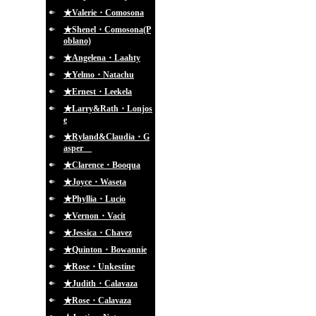
★Valerie・Comosona
★Shenel・Comosona(P
oblano)
★Angelena・Laahty
★Yelmo・Natachu
★Ernest・Leekela
★Larry&Rath・Lonjos
e
★Ryland&Claudia・G
asper
★Clarence・Booqua
★Joyce・Waseta
★Phyllia・Lucio
★Vernon・Vacit
★Jessica・Chavez
★Quinton・Bowannie
★Rose・Unkestine
★Judith・Calavaza
★Rose・Calavaza