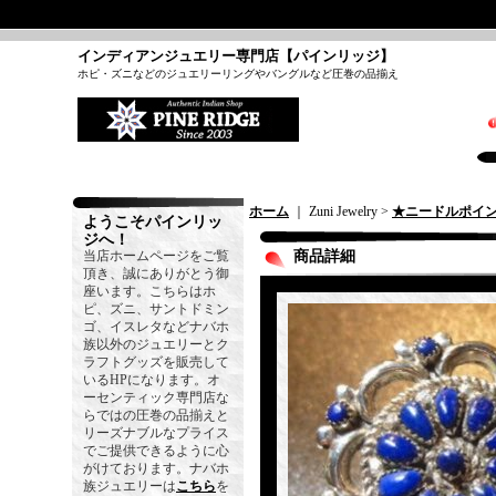
インディアンジュエリー専門店【パインリッジ】
ホピ・ズニなどのジュエリーリングやバングルなど圧巻の品揃え
ホーム
｜ Zuni Jewelry >
★ニードルポイ
ようこそパインリッ
ジへ！
当店ホームページをご覧
商品詳細
頂き、誠にありがとう御
座います。こちらはホ
ピ、ズニ、サントドミン
ゴ、イスレタなどナバホ
族以外のジュエリーとク
ラフトグッズを販売して
いるHPになります。オ
ーセンティック専門店な
らではの圧巻の品揃えと
リーズナブルなプライス
でご提供できるように心
がけております。ナバホ
族ジュエリーは
こちら
を