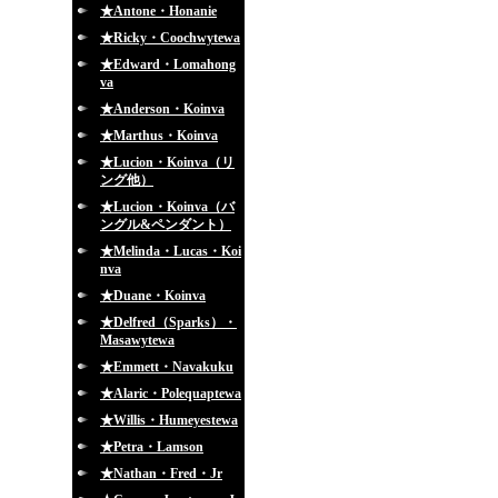
★Antone・Honanie
★Ricky・Coochwytewa
★Edward・Lomahong
va
★Anderson・Koinva
★Marthus・Koinva
★Lucion・Koinva（リ
ング他）
★Lucion・Koinva（バ
ングル&ペンダント）
★Melinda・Lucas・Koi
nva
★Duane・Koinva
★Delfred（Sparks）・
Masawytewa
★Emmett・Navakuku
★Alaric・Polequaptewa
★Willis・Humeyestewa
★Petra・Lamson
★Nathan・Fred・Jr