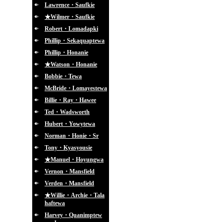
Lawrence・Saufkie
★Wilmer・Saufkie
Robert・Lomadapki
Phillip・Sekaquaptewa
Phillip・Honanie
★Watson・Honanie
Bobbie・Tewa
McBride・Lomayestewa
Billie・Ray・Hawee
Ted・Wadsworth
Hubert・Yowytewa
Norman・Honie・Sr
Tony・Kyasyousie
★Manuel・Hoyungwa
Vernon・Mansfield
Verden・Mansfield
★Willie・Archie・Tala
haftewa
Harvey・Quanimptew