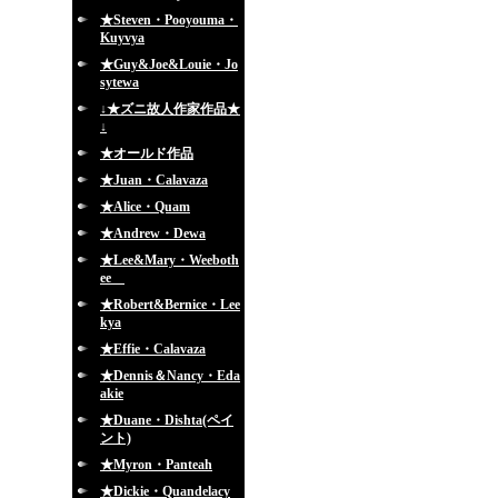
★Steven・Pooyouma・
Kuyvya
★Guy&Joe&Louie・Jo
sytewa
↓★ズニ故人作家作品★
↓
★オールド作品
★Juan・Calavaza
★Alice・Quam
★Andrew・Dewa
★Lee&Mary・Weeboth
ee
★Robert&Bernice・Lee
kya
★Effie・Calavaza
★Dennis＆Nancy・Eda
akie
★Duane・Dishta(ペイ
ント)
★Myron・Panteah
★Dickie・Quandelacy