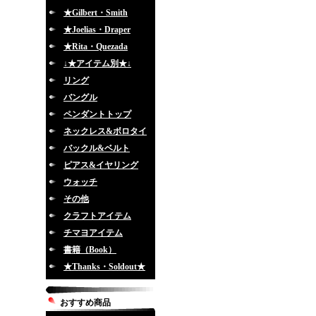
★Gilbert・Smith
★Joelias・Draper
★Rita・Quezada
↓★アイテム別★↓
リング
バングル
ペンダントトップ
ネックレス&ボロタイ
バックル&ベルト
ピアス&イヤリング
ウォッチ
その他
クラフトアイテム
チマヨアイテム
書籍（Book）
★Thanks・Soldout★
おすすめ商品