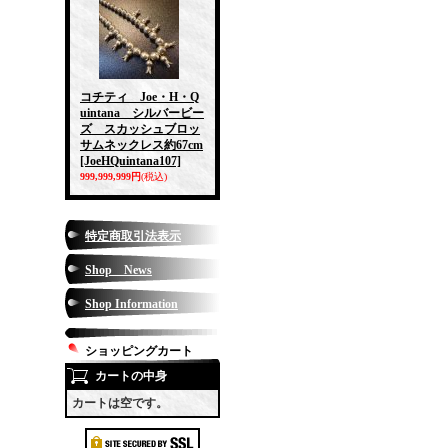
コチティ Joe・H・Q
uintana シルバービー
ズ スカッシュブロッ
サムネックレス約67cm
[JoeHQuintana107]
999,999,999円
(税込)
特定商取引法表示
Shop News
Shop Information
ショッピングカート
カートの中身
カートは空です。