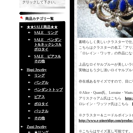
クリックして下さい。
商品カテゴリ一覧
★★SALE商品★★
SALE リング
SALE ペンダン
素晴らしく美しいクラスターで仕
ト&ネックレス&
こちらはクラスターの名工「アリ
ボロタイ
「ロレイン・ワッサ」の作品にな
SALE ピアス&
その他
上品なロイヤルブルーが美しいラ
Hopi Jewelry
実物はもう少し淡いロイヤルブル
リング
存在感あるサイズですので、目に
バングル
ペンダントトップ
※Alice・Quam氏、Lorrai
ピアス
アリスクゥアム氏はこちら
http
ボロタイ
ロレイン・ワッツァ氏はこちら
バックル
※クラスター＆ニードルポイント
その他
http://www.e-pineridge.com/product
Zuni Jewelry
※こちらはサイズ直し可能です。
★リング