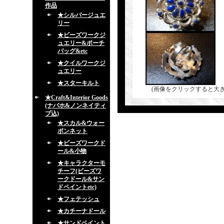
作品
★シルバージュエ
リー
★ビーズワークジ
ュエリー&ポーチ
バッグ&etc
★クイルワークジ
ュエリー
★スターキルト
(画像をクリックすると大
★Craft&Interior Goods
(ナバホ&ノンネイティ
ブ込)
★スカル&ウォー
ボンネット
★ビーズワークド
ール&小物
★キャラクターモ
チーフ(ビーズワ
ークドール&サン
ドペイントetc)
★フェテッシュ
★カチーナドール
★サンドペイント