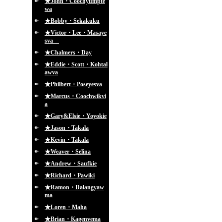
★John・Coochyumpte
wa
★Bobby・Sekakuku
★Victor・Lee・Masaye
sva
★Chalmers・Day
★Eddie・Scott・Kohtal
awva
★Philbert・Poseyesva
★Marcus・Coochwikvi
a
★Gary&Elsie・Yoyokie
★Jason・Takala
★Kevin・Takala
★Weaver・Selina
★Andrew・Saufkie
★Richard・Pawiki
★Ramon・Dalangyaw
ma
★Loren・Maha
★Brian・Kagenvema