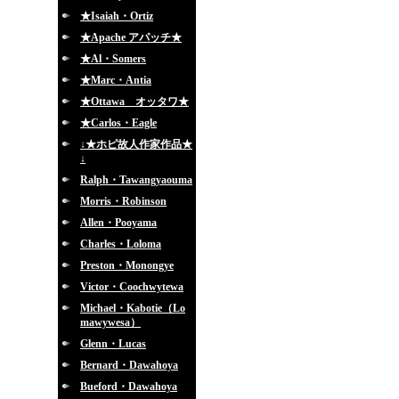
★Isaiah・Ortiz
★Apache アパッチ★
★Al・Somers
★Marc・Antia
★Ottawa オッタワ★
★Carlos・Eagle
↓★ホピ故人作家作品★
↓
Ralph・Tawangyaouma
Morris・Robinson
Allen・Pooyama
Charles・Loloma
Preston・Monongye
Victor・Coochwytewa
Michael・Kabotie（Lo
mawywesa）
Glenn・Lucas
Bernard・Dawahoya
Bueford・Dawahoya