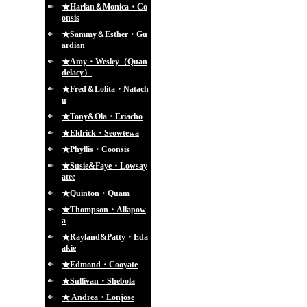
★Harlan＆Monica・Co
onsis
★Sammy＆Esther・Gu
ardian
★Amy・Wesley（Quan
delacy）
★Fred＆Lolita・Natach
u
★Tony&Ola・Eriacho
★Eldrick・Seowtewa
★Phyllis・Coonsis
★Susie&Faye・Lowsay
atee
★Quinton・Quam
★Thompson・Allapow
a
★Rayland&Patty・Eda
akie
★Edmond・Cooyate
★Sullivan・Shebola
★ Andrea・Lonjose