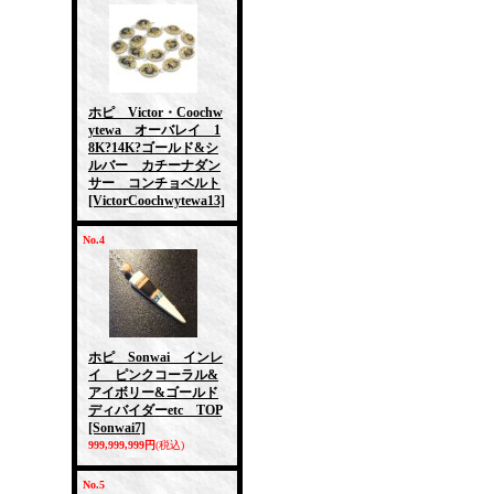
ホピ Victor・Coochw
ytewa オーバレイ 1
8K?14K?ゴールド&シ
ルバー カチーナダン
サー コンチョベルト
[VictorCoochwytewa13]
No.4
ホピ Sonwai インレ
イ ピンクコーラル&
アイボリー&ゴールド
ディバイダーetc TOP
[Sonwai7]
999,999,999円
(税込)
No.5