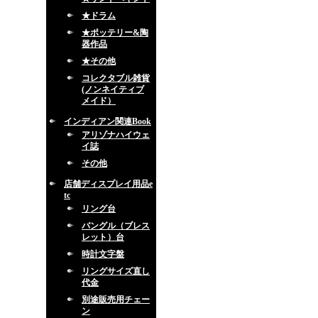
★ドラム
★ポッテリー&陶
器作品
★その他
コレクタブル雑貨
(ノンネイティブ
メイド）
インディアン関連Book
アリゾナハイウェ
イ誌
その他
店舗ディスプレイ用品e
tc
リング台
バングル（ブレス
レット）台
時計文字盤
リングサイズ直し
代金
別途販売用チェー
ン