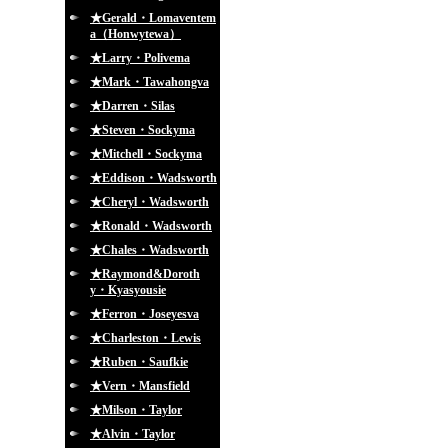
★Gerald・Lomaventem
a（Honwytewa）
★Larry・Polivema
★Mark・Tawahongva
★Darren・Silas
★Steven・Sockyma
★Mitchell・Sockyma
★Eddison・Wadsworth
★Cheryl・Wadsworth
★Ronald・Wadsworth
★Chales・Wadsworth
★Raymond&Doroth
y・Kyasyousie
★Ferron・Joseyesva
★Charleston・Lewis
★Ruben・Saufkie
★Vern・Mansfield
★Milson・Taylor
★Alvin・Taylor