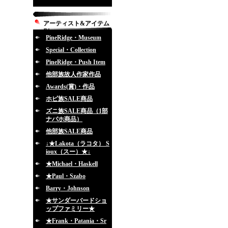
アーティスト&アイテム
別
PineRidge・Museum
Special・Collection
PineRidge・Push Item
他部族故人作家作品
Awards(賞)・作品
ホピ族SALE商品
ズニ族SALE商品（1部
ナバホ商品）
他部族SALE商品
↓★Lakota（ラコタ） S
ioux（スー）★↓
★Michael・Haskell
★Paul・Szabo
Barry・Johnson
★サンダーバードショ
ップファミリー★
★Frank・Patania・Sr