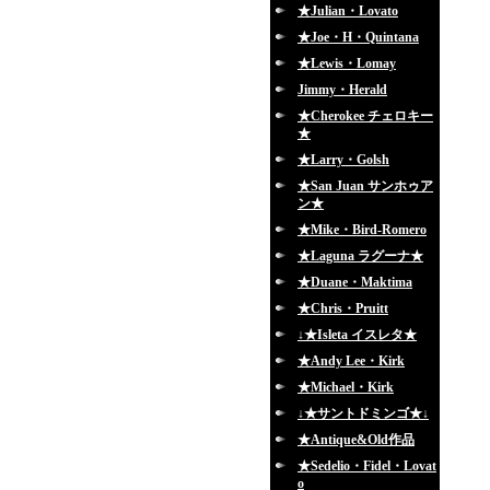
★Julian・Lovato
★Joe・H・Quintana
★Lewis・Lomay
Jimmy・Herald
★Cherokee チェロキー
★
★Larry・Golsh
★San Juan サンホゥア
ン★
★Mike・Bird-Romero
★Laguna ラグーナ★
★Duane・Maktima
★Chris・Pruitt
↓★Isleta イスレタ★
★Andy Lee・Kirk
★Michael・Kirk
↓★サントドミンゴ★↓
★Antique&Old作品
★Sedelio・Fidel・Lovat
o