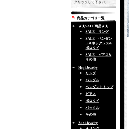
クリックして下さい。
商品カテゴリ一覧
★★SALE商品★★
SALE リング
SALE ペンダン
ト&ネックレス&
ボロタイ
SALE ピアス&
その他
Hopi Jewelry
リング
バングル
ペンダントトップ
ピアス
ボロタイ
バックル
その他
Zuni Jewelry
★リング