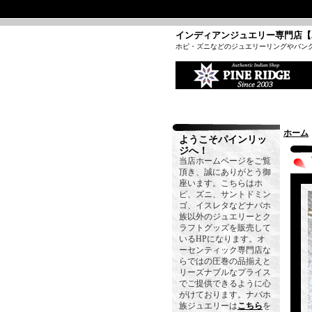
インディアンジュエリー専門店【
ホピ・ズニなどのジュエリーリングやバン
ホーム
ようこそパインリッ
ジへ！
当店ホームページをご覧
頂き、誠にありがとう御
座います。こちらはホ
ピ、ズニ、サントドミン
ゴ、イスレタなどナバホ
族以外のジュエリーとク
ラフトグッズを販売して
いるHPになります。オ
ーセンティック専門店な
らではの圧巻の品揃えと
リーズナブルなプライス
でご提供できるように心
がけております。ナバホ
族ジュエリーは
こちら
を