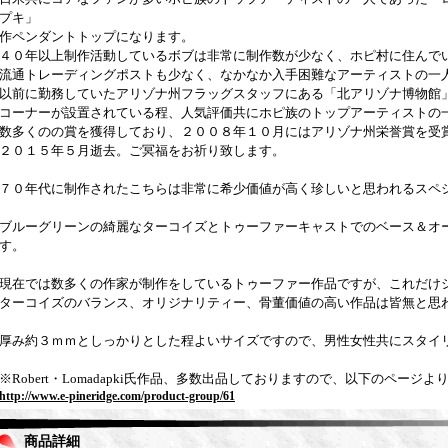
プキ」
作ペンダントトップになります。
４０年以上制作活動しているボブは非常に制作数が少なく、ホピ村に住んで
流通トレーディングポストも少なく、なかなか入手困難なアーティストの一
以前に勤務していたアリゾナ州フラッグスタッフにある「北アリゾナ博物館
コーナーが設置されている程、人気評価共にホピ族のトップアーティストの
数多くのの賞を獲得しており、２００８年１０月にはアリゾナ州栄誉賞を受
２０１５年５月逝去。ご冥福をお祈り致します。
７０年代に制作されたこちらは非常に希少価値が高く珍しいと思われるスペ
ブルーグリーンの綺麗なターコイズとトゥーファーキャストでのベース＆オ
す。
現在では数多くの作家が制作をしているトゥーファー作品ですが、これだけ
ターコイズのバランス、オリジナリティー、骨董価値の高い作品は皆無と思
厚み約３ｍｍとしっかりとした程よいサイズですので、男性女性共にスタイ
※Robert・Lomadapki氏作品、多数出品しておりますので、以下のページ
http://www.e-pineridge.com/product-group/61
商品詳細