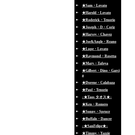
★Sam・Lovato
★Harold・Lovato
★Roderick・Tenorio
★Joseph・D・Coriz
★Harvey・Chavez
★Joe&Angle・Reano
★Lupe・Lovato
★Raymond・Rosetta
★Mary・Tafoya
★Gilbert・Dino・Garci
a
★Dorene・Calabaza
★Paul・Tenorio
↓★Taos タオス★↓
★Ken・Romero
★Sonny・Spruce
★Buffalo・Dancer
↓★SanFelipe★↓
★Timmy・Yazzie