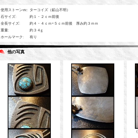
使用ストーンetc
:
ターコイズ（鉱山不明）
石サイズ
:
約１・２ｃｍ前後
全長サイズ
:
約４・４ｃｍ×５ｃｍ前後 厚み約３ｍｍ
重量
:
約３４g
ホールマーク
:
有り
他の写真