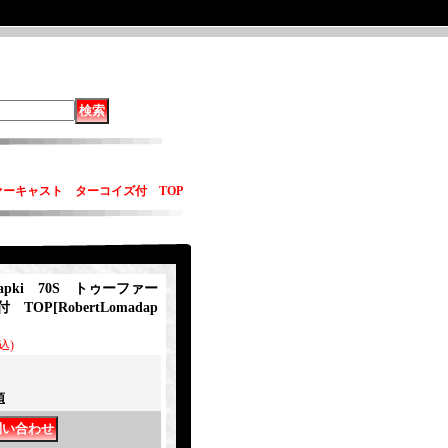
ゥーファーキャスト ターコイズ付 TOP
dapki 70S トゥーファー
付 TOP
[
RobertLomadap
込)
項