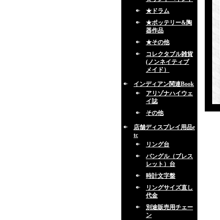
★ドラム
★ポッテリー&陶
器作品
★その他
コレクタブル雑貨
(ノンネイティブ
メイド）
インディアン関連Book
アリゾナハイウェ
イ誌
その他
店舗ディスプレイ用品e
tc
リング台
バングル（ブレス
レット）台
時計文字盤
リングサイズ直し
代金
別途販売用チェー
ン