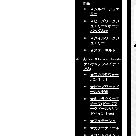
作品
★シルバージュエ
リー
★ビーズワークジ
ュエリー&ポーチ
バッグ&etc
★クイルワークジ
ュエリー
★スターキルト
★Craft&Interior Goods
(ナバホ&ノンネイティ
ブ込)
★スカル&ウォー
ボンネット
★ビーズワークド
ール&小物
★キャラクターモ
チーフ(ビーズワ
ークドール&サン
ドペイントetc)
★フェテッシュ
★カチーナドール
★サンドペイント