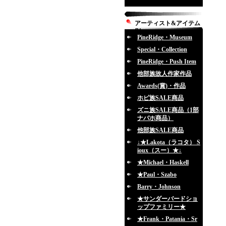
アーティスト&アイテム
別
PineRidge・Museum
Special・Collection
PineRidge・Push Item
他部族故人作家作品
Awards(賞)・作品
ホピ族SALE商品
ズニ族SALE商品（1部
ナバホ商品）
他部族SALE商品
↓★Lakota（ラコタ） S
ioux（スー）★↓
★Michael・Haskell
★Paul・Szabo
Barry・Johnson
★サンダーバードショ
ップファミリー★
★Frank・Patania・Sr