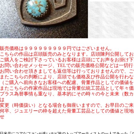
販売価格は９９９９９９９９９円ではございません。
こちらの作品は店頭販売のみとなります。店頭陳列公開してお
ご購入をご検討下さっているお客様は店頭にてお声をお掛け下
お問い合わせメッセージ、TELでの販売価格公開などは一切
お問い合わせ頂きましても返信等は行っておりませんので、ご
またこちらの判断により、店頭でも価格及び作品公開を行わな
（ご購入へ前向きなお客様への配慮、骨董作品としての価値を
またこちらの作家作品は現地では骨董伝統工芸品として年々価
プラス為替事情も重なり、基本的にその時々の今と未来（数カ
は
変更（時価扱い）となる場合も御座いますので、お早目のご来
何卒、ジュエリーの枠を超えた骨董工芸品としての価値と現地
せ
日米共にコアなファンが多いホピ族のトップアーティストの一人であった「