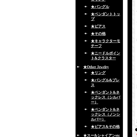
★バングル
★ペンダントトッ
プ
★ピアス
★その他
★キャラクターモ
チーフ
★ニードルポイン
ト&クラスター
★Other Jewelry
★リング
★バングル&ブレ
ス
★ペンダント&ネ
ックレス（シルバ
ー）
★ペンダント&ネ
ックレス（ノンシ
ルバー）
★ピアス&その他
★スー&シャイアンetc