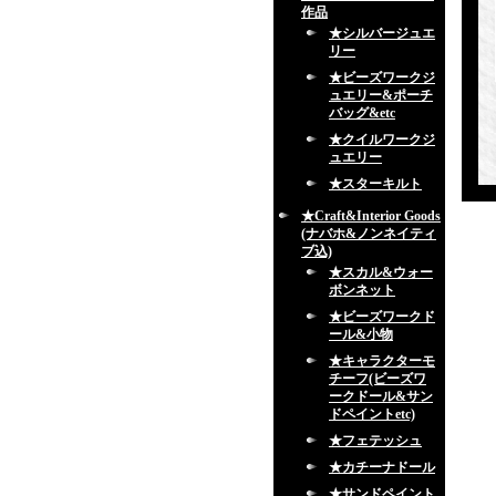
作品
★シルバージュエ
リー
★ビーズワークジ
ュエリー&ポーチ
バッグ&etc
★クイルワークジ
ュエリー
★スターキルト
★Craft&Interior Goods
(ナバホ&ノンネイティ
ブ込)
★スカル&ウォー
ボンネット
★ビーズワークド
ール&小物
★キャラクターモ
チーフ(ビーズワ
ークドール&サン
ドペイントetc)
★フェテッシュ
★カチーナドール
★サンドペイント