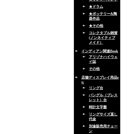
★ドラム
★ポッテリー&陶
器作品
★その他
コレクタブル雑貨
(ノンネイティブ
メイド）
インディアン関連Book
アリゾナハイウェ
イ誌
その他
店舗ディスプレイ用品e
tc
リング台
バングル（ブレス
レット）台
時計文字盤
リングサイズ直し
代金
別途販売用チェー
ン