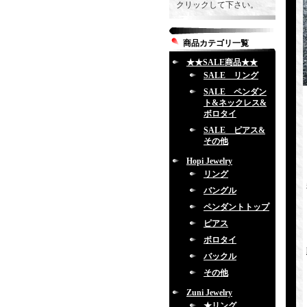
クリックして下さい。
商品カテゴリ一覧
★★SALE商品★★
SALE リング
SALE ペンダン
ト&ネックレス&
ボロタイ
SALE ピアス&
その他
Hopi Jewelry
リング
バングル
ペンダントトップ
ピアス
ボロタイ
バックル
その他
Zuni Jewelry
★リング