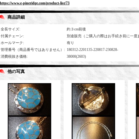
https://www.e-pineridge.com/product-list/73
商品詳細
全長サイズ
:
約３cm前後
付属チェーン
:
別途販売（ご購入の際はお手続き前に一度
ホールマーク
:
有り
管理番号（商品番号ではありません）
:
180312-2201135-220817-230828-
消費税抜き価格
:
38000(2603)
他の写真