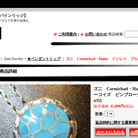
パインリッジ】
グルなど圧巻の品揃え
ご利用案内
｜
お問い合わせ
商品検索
:
｜ Zuni Jewelry >
★ペンダントトップ
｜
ズニ Carmichael・Haloo インレイ
商品詳細
ズニ Carmichael
ーコイズ ピンブローチ
o35
]
販売価格
:
41,800円
(税込)
数量
:
返品特約に関する重要事
｜