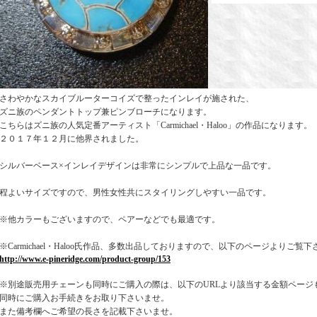
さわやかなスカイブルーターコイズで整ったインレイが施された、
ズニ族のペンダントトップ兼ピンブローチになります。
こちらはズニ族の人気定番アーティスト「Carmichael・Haloo」の作品になります。
２０１７年１２月に他界されました。
シルバーベース×インレイデザインは非常にシンプルで上品な一品です。
程よいサイズですので、男性女性共にスタイリングしやすい一品です。
※他カラーもございますので、ペアーなどでも最適です。
※Carmichael・Haloo氏作品、多数出品しておりますので、以下のページよりご覧
http://www.e-pineridge.com/product-group/153
※別途販売用チェーンも同時にご購入の際は、以下のURLより該当する金額ページ
同時にご購入お手続きをお取り下さいませ。
また備考欄へご希望の長さを記載下さいませ。