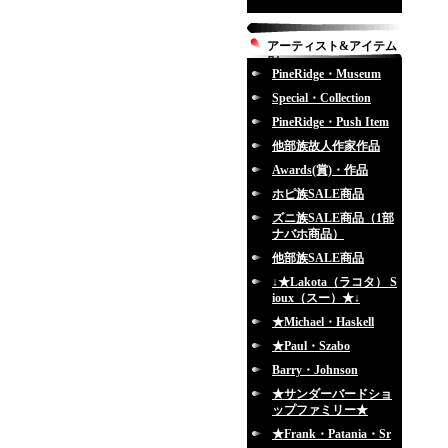
アーティスト&アイテム
別
PineRidge・Museum
Special・Collection
PineRidge・Push Item
他部族故人作家作品
Awards(賞)・作品
ホピ族SALE商品
ズニ族SALE商品（1部
ナバホ商品）
他部族SALE商品
↓★Lakota（ラコタ） S
ioux（スー）★↓
★Michael・Haskell
★Paul・Szabo
Barry・Johnson
★サンダーバードショ
ップファミリー★
★Frank・Patania・Sr