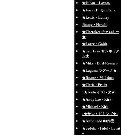
★Julian・Lovato
★Joe・H・Quintana
★Lewis・Lomay
Jimmy・Herald
★Cherokee チェロキー
★
★Larry・Golsh
★San Juan サンホゥア
ン★
★Mike・Bird-Romero
★Laguna ラグーナ★
★Duane・Maktima
★Chris・Pruitt
↓★Isleta イスレタ★
★Andy Lee・Kirk
★Michael・Kirk
↓★サントドミンゴ★↓
★Antique&Old作品
★Sedelio・Fidel・Lovat
o