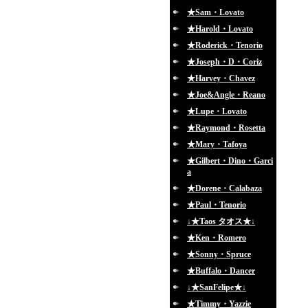
★Sam・Lovato
★Harold・Lovato
★Roderick・Tenorio
★Joseph・D・Coriz
★Harvey・Chavez
★Joe&Angle・Reano
★Lupe・Lovato
★Raymond・Rosetta
★Mary・Tafoya
★Gilbert・Dino・Garci
a
★Dorene・Calabaza
★Paul・Tenorio
↓★Taos タオス★↓
★Ken・Romero
★Sonny・Spruce
★Buffalo・Dancer
↓★SanFelipe★↓
★Timmy・Yazzie