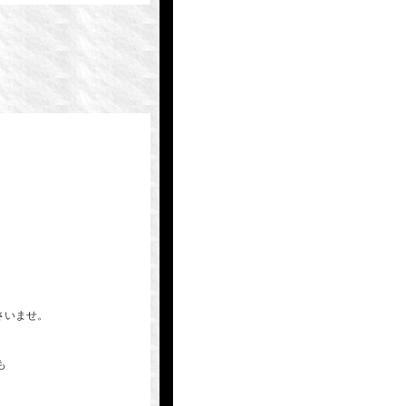
下さいませ。
も