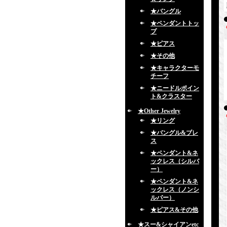
★バングル
★ペンダントトッ
プ
★ピアス
★その他
★キャラクターモ
チーフ
★ニードルポイン
ト&クラスター
★Other Jewelry
★リング
★バングル&ブレ
ス
★ペンダント&ネ
ックレス（シルバ
ー）
★ペンダント&ネ
ックレス（ノンシ
ルバー）
★ピアス&その他
★スー&シャイアンetc