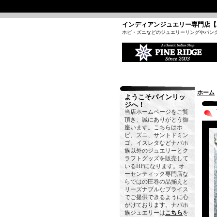
インディアンジュエリー専門店【
ホピ・ズニなどのジュエリーリングやバン
ホーム
ようこそパインリッ
ジへ！
当店ホームページをご覧
頂き、誠にありがとう御
座います。こちらはホ
ピ、ズニ、サントドミン
ゴ、イスレタなどナバホ
族以外のジュエリーとク
ラフトグッズを販売して
いるHPになります。オ
ーセンティック専門店な
らではの圧巻の品揃えと
リーズナブルなプライス
でご提供できるように心
がけております。ナバホ
族ジュエリーは
こちら
を