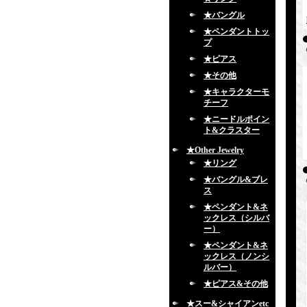
★バングル
★ペンダントトッ
プ
★ピアス
★その他
★キャラクターモ
チーフ
★ニードルポイン
ト&クラスター
★Other Jewelry
★リング
★バングル&ブレ
ス
★ペンダント&ネ
ックレス（シルバ
ー）
★ペンダント&ネ
ックレス（ノンシ
ルバー）
★ピアス&その他
★スー&シャイアンetc