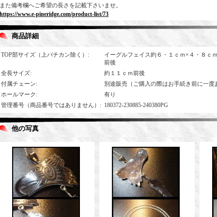
また備考欄へご希望の長さを記載下さいませ。
https://www.e-pineridge.com/product-list/73
商品詳細
TOP部サイズ（上バチカン除く）
:
イーグルフェイス約６・１ｃｍ×４・８ｃ
前後
全長サイズ
:
約１１ｃｍ前後
付属チェーン
:
別途販売（ご購入の際はお手続き前に一度
ホールマーク
:
有り
管理番号（商品番号ではありません）
:
180372-230885-240380PG
他の写真