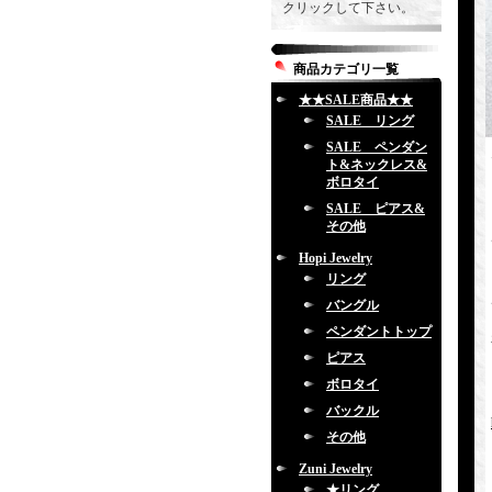
クリックして下さい。
商品カテゴリ一覧
★★SALE商品★★
SALE リング
SALE ペンダン
ト&ネックレス&
ボロタイ
SALE ピアス&
その他
Hopi Jewelry
リング
バングル
ペンダントトップ
ピアス
ボロタイ
バックル
その他
Zuni Jewelry
★リング