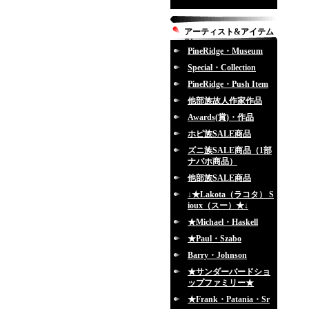
アーティスト&アイテム
別
PineRidge・Museum
Special・Collection
PineRidge・Push Item
他部族故人作家作品
Awards(賞)・作品
ホピ族SALE商品
ズニ族SALE商品（1部
ナバホ商品）
他部族SALE商品
↓★Lakota（ラコタ） S
ioux（スー）★↓
★Michael・Haskell
★Paul・Szabo
Barry・Johnson
★サンダーバードショ
ップファミリー★
★Frank・Patania・Sr