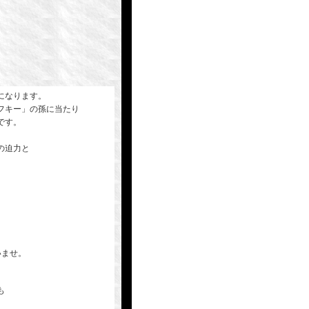
になります。
フキー」の孫に当たり
です。
の迫力と
いませ。
も