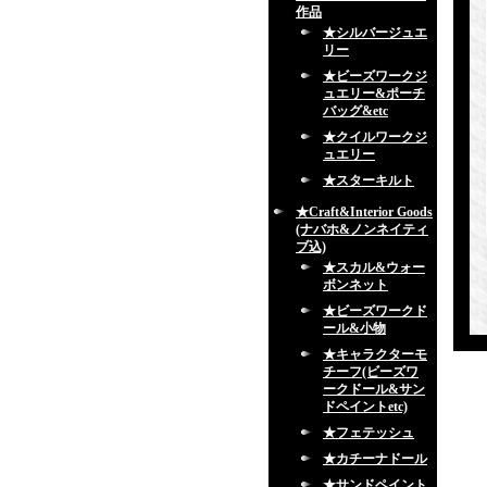
作品
★シルバージュエ
リー
★ビーズワークジ
ュエリー&ポーチ
バッグ&etc
★クイルワークジ
ュエリー
★スターキルト
★Craft&Interior Goods
(ナバホ&ノンネイティ
ブ込)
★スカル&ウォー
ボンネット
★ビーズワークド
ール&小物
★キャラクターモ
チーフ(ビーズワ
ークドール&サン
ドペイントetc)
★フェテッシュ
★カチーナドール
★サンドペイント