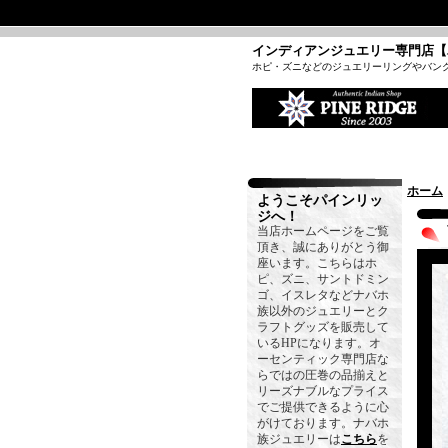
インディアンジュエリー専門店【
ホピ・ズニなどのジュエリーリングやバン
ホーム
ようこそパインリッ
ジへ！
当店ホームページをご覧
頂き、誠にありがとう御
座います。こちらはホ
ピ、ズニ、サントドミン
ゴ、イスレタなどナバホ
族以外のジュエリーとク
ラフトグッズを販売して
いるHPになります。オ
ーセンティック専門店な
らではの圧巻の品揃えと
リーズナブルなプライス
でご提供できるように心
がけております。ナバホ
族ジュエリーは
こちら
を