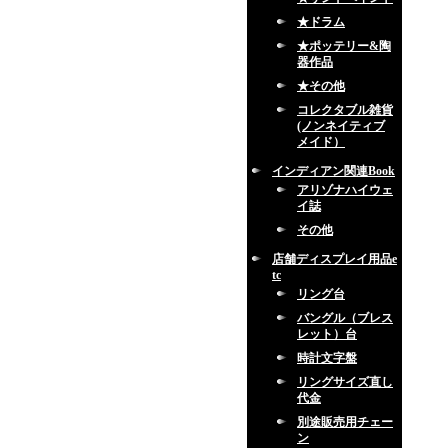
★ドラム
★ポッテリー&陶
器作品
★その他
コレクタブル雑貨
(ノンネイティブ
メイド）
インディアン関連Book
アリゾナハイウェ
イ誌
その他
店舗ディスプレイ用品e
tc
リング台
バングル（ブレス
レット）台
時計文字盤
リングサイズ直し
代金
別途販売用チェー
ン