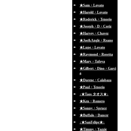
★Sam・Lovato
★Harold・Lovato
★Roderick・Tenorio
★Joseph・D・Coriz
★Harvey・Chavez
★Joe&Angle・Reano
★Lupe・Lovato
★Raymond・Rosetta
★Mary・Tafoya
★Gilbert・Dino・Garci
a
★Dorene・Calabaza
★Paul・Tenorio
↓★Taos タオス★↓
★Ken・Romero
★Sonny・Spruce
★Buffalo・Dancer
↓★SanFelipe★↓
★Timmy・Yazzie