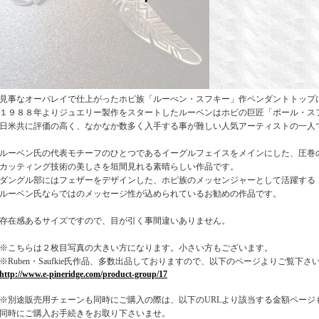
見事なオーバレイで仕上がったホピ族「ルーべン・スフキー」作ペンダントトップ
１９８８年よりジュエリー製作をスタートしたルーベンはホピの巨匠「ポール・ス
日米共に評価の高く、なかなか数多く入手する事が難しい人気アーティストの一人
ルーベン氏の代表モチーフのひとつであるイーグルフェイスをメインにした、圧巻
カッティング技術の美しさを垣間見れる素晴らしい作品です。
ダングル部にはフェザーをデザインした、ホピ族のメッセンジャーとして活躍する
ルーベン氏ならではのメッセージ性が込められているお勧めの作品です。
存在感あるサイズですので、目が引く事間違いありません。
※こちらは２枚目写真の大きい方になります。小さい方もございます。
※Ruben・Saufkie氏作品、多数出品しておりますので、以下のページよりご覧下さ
http://www.e-pineridge.com/product-group/17
※別途販売用チェーンも同時にご購入の際は、以下のURLより該当する金額ページ
同時にご購入お手続きをお取り下さいませ。