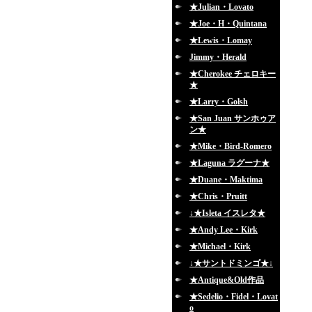
★Julian・Lovato
★Joe・H・Quintana
★Lewis・Lomay
Jimmy・Herald
★Cherokee チェロキー
★
★Larry・Golsh
★San Juan サンホゥア
ン★
★Mike・Bird-Romero
★Laguna ラグーナ★
★Duane・Maktima
★Chris・Pruitt
↓★Isleta イスレタ★
★Andy Lee・Kirk
★Michael・Kirk
↓★サントドミンゴ★↓
★Antique&Old作品
★Sedelio・Fidel・Lovat
o