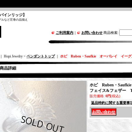
パインリッジ】
グルなど圧巻の品揃え
ご利用案内
｜
お問い合わせ
商品検索
:
｜ Hopi Jewelry >
ペンダントトップ
｜
ホピ Ruben・Saufkie オーバレイ イ
商品詳細
ホピ Ruben・Sauf
フェイス&フェザー T
販売価格
:
0円
(税込)
返品特約に関する重要事